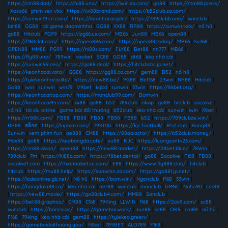
https://cm88.dad/
|
https://hi88.uno/
|
https://iwin.sa.com/
|
go88
|
https://mm88.press/
|
Xoso66
|
phim sex vlxx
|
https://xx88brand.com/
|
https://b52club.sa.com/
|
https://sunwin19.cn.com/
|
https://keonhacai.gdn/
|
https://789clubb.one/
|
iwinclub
|
bin88
|
GG88
|
tải game daominhha
|
GG88
|
XX88
|
RR88
|
https://sunwin.talk/
|
nổ hũ
|
go88
|
Hitclub
|
PG99
|
https://pg66.us.com/
|
MB66
|
Jun88
|
MB66
|
open88
|
https://f168slot.com/
|
https://open886.com/
|
https://open88.today/
|
MB66
|
Sv368
|
OPEN88
|
MM88
|
PG99
|
https://hi88s.com/
|
FLY88
|
Bet88
|
nn777
|
MB66
|
https://fly88.uno/
|
789win
|
vaobet
|
SC88
|
GO88
|
dt68
|
kèo nhà cái
|
https://sunwin99.ceo/
|
https://go88.deal/
|
https://hitclubsbs.jp.net/
|
https://keonhacai.voto/
|
GG88
|
https://gg88.co.com/
|
gem88
|
B52
|
nổ hũ
|
https://tylekeonhacai.life/
|
https://new88.biz/
|
PG88
|
Bet168
|
23win
|
RR88
|
Hitclub
|
Go88
|
Iwin
|
sunwin
|
win79
|
V9bet
|
kqbd
|
sunwin
|
33win
|
https://8kbet.org/
|
https://keonhacaitop.com/
|
https://manclub99.com/
|
Bomwin
|
https://keonhacai95.com/
|
xx88
|
go88
|
b52
|
789club
|
rikvip
|
go88
|
hitclub
|
socolive
|
nổ hũ
|
tài xỉu online
|
game bài đổi thưởng
|
b52club
|
kèo nhà cái
|
sunwin
|
iwin
|
i9bet
|
https://rr88it.com/
|
FB88
|
FB88
|
FB88
|
FB88
|
FB88
|
b52
|
https://789clubze.win/
|
RR88
|
สล็อต
|
https://luphim.com/
|
79KING
|
https://kjc.football/
|
B52 club
|
Bong88
|
Sunwin
|
xem phim fun
|
ae888
|
CM88
|
https://88aa.actor/
|
https://b52club.money/
|
Max88
|
go88
|
https://keobongda.cafe/
|
uu88
|
KJC
|
https://luongsontv23.com/
|
https://cm88.vision/
|
open88
|
https://new88.market/
|
https://28bet.blue/
|
78Win
|
789club
|
7m
|
https://hi88c.com/
|
https://f8bet.dental/
|
go88
|
Socolive
|
F168
|
FB88
|
socolive1 com
|
https://thienhabet.ru.com/
|
E88
|
https://www.fly888.club/
|
hitclub
|
hitclub
|
https://mu88.help/
|
https://sunwinn.za.com/
|
https://go881.jp.net/
|
https://lodeonline.gb.net/
|
Nổ hũ
|
https://bom.win/
|
Ngonclub
|
f168
|
33win
|
https://bongdalu88.co/
|
kèo nhà cái
|
net88
|
iwinclub
|
manclub
|
GMNC
|
Nohu90
|
cm88
|
https://new88.movie/
|
https://go88club4.com/
|
MM88
|
Sanclub
|
https://bet88.graphics/
|
CM88
|
C168
|
79King
|
LLWIN
|
f168
|
https://2ok9.com/
|
sc88
|
iwinclub
|
https://banca.ac/
|
https://gamebai.work/
|
Jun88
|
sc88
|
OK9
|
cm88
|
nổ hũ
|
F168
|
79king
|
kèo nhà cái
|
gem88
|
https://tylekeo.green/
|
https://gamebaidoithuong.you/
|
f8bet
|
789BET
|
ALO789
|
F168
|