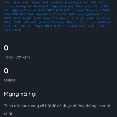
58win
|
58win
|
888vi
|
888vnd
|
zx88
|
CAKHIATV
|
Đăng Nhập BL555
|
go99
|
hitclub
|
https://sunwinvy.com/
|
kèo bóng đá
|
https://fv88.best/
|
23win
|
Xoi Lac TV
|
alo789
|
3win
|
https://go8f.co.com/
|
kp88
|
KK55
|
kk55
|
kk55
|
https://win58win.com/
|
33WIN
|
lv88
|
99OK
|
Go8
|
23win
|
68gamebai
|
nổ hũ
|
u88
|
bet88
|
https://gg88vn.net/
|
archi
|
MM99
|
Jun88
|
king88
|
Jun88
|
https://f8betv1.com/
|
nổ hũ
|
go8
|
vipwin
|
kèo nhà cái
|
NOHU
|
SV388
|
s666
|
xx88
|
game bai doi thuong
|
RIKVIP
|
THA BET
|
https://bk8.locker
|
KK55
|
J88
|
U888
|
S8
|
789WIN
|
DN88
|
HI88
|
https://qq88.social/
|
go88
|
GO88
|
Suncity
|
88aa
|
0
Tổng lượt xem
0
Online
Mạng xã hội
Theo dõi các mạng xã hội để có được những thông tin mới
nhất