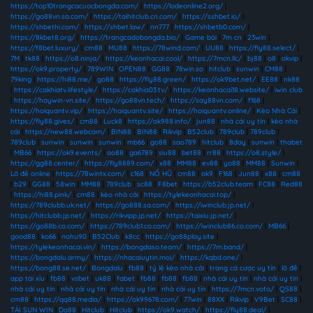
https://top10trangcacuocbongda.com/
|
https://lodeonline2.org/
|
https://go88vn.sa.com/
|
https://taihitclub.cn.com/
|
https://sshbet.io/
|
https://shbethi.com/
|
https://shbet.law/
|
nn777
|
https://shbetb0.com/
|
https://8kbet8.org/
|
https://trangcadobongda.bio/
|
Game bài
|
7m cn
|
23win
|
https://f8bet.luxury/
|
cm88
|
MU88
|
https://78wind.com/
|
UU88
|
https://fly88.select/
|
7M
|
tk88
|
https://o8.ninja/
|
https://keonhacai.cool/
|
https://7mcn.llc/
|
bj88
|
o8
|
okvip
|
https://ok9.property/
|
789WIN
|
OPEN88
|
GG88
|
78win.so
|
hitclub
|
sunwin
|
CM88
|
79king
|
https://hi88.me/
|
go88
|
https://fly88.green/
|
https://ok9bet.net/
|
EE88
|
nk88
|
https://cakhiatv.lifestyle/
|
https://cakhia03.tv/
|
https://keonhacai18.website/
|
iwin club
|
https://haywin-vn.site/
|
https://go88vn.tech/
|
https://say88vn.com/
|
f168
|
https://hoiquantv.vip/
|
https://hoiquantv.site/
|
https://hoiquantv.online/
|
Kèo Nhà Cái
|
https://fly88.gives/
|
cm88
|
Luck8
|
https://ok988.info/
|
jun88
|
nhà cái uy tín
|
kèo nhà
cái
|
https://new88.webcam/
|
BIN88
|
BIN88
|
Rikvip
|
B52club
|
789club
|
789club
|
789club
|
sunwin
|
sunwin
|
sunwin
|
mb66
|
go88
|
sao789
|
hitclub
|
8day
|
sunwin
|
thabet
|
MB66
|
https://ok9.events/
|
ao88
|
ga6789
|
siu88
|
bet88
|
rr88
|
https://o8.style/
|
https://gg88.center/
|
https://fly8889.com/
|
x88
|
MM88
|
ev88
|
yo88
|
MM88
|
Sunwin
|
Lô đề online
|
https://78wintx.com/
|
c168
|
NỔ HŨ
|
cm88
|
ok9
|
F168
|
Jun88
|
x88
|
cm88
|
b29
|
GG88
|
58win
|
MM88
|
789club
|
sc88
|
F8bet
|
https://b52club.team
|
FC88
|
Red88
|
https://hi88.pink/
|
cm88
|
kèo nhà cái
|
https://tylekeonhacai.top/
|
https://789clubb.uk.net/
|
https://go888.sa.com/
|
https://iwinclub.jp.net/
|
https://hitclubb.jp.net/
|
https://rikvipp.jp.net/
|
https://taixiu.jp.net/
|
https://go88b.co.com/
|
https://789club1.co.com/
|
https://iwinclub86.co.com/
|
MB66
|
good88
|
ko66
|
nohu90
|
B52Club
|
k8cc
|
https://go88play.site
|
https://tylekeonhacai.vin/
|
https://bongdaso.team/
|
https://7m.band/
|
https://bongdalu.army/
|
https://nhacaiuytin.moi/
|
https://kqbd.one/
|
https://bong88.se.net/
|
Bongdalu
|
fb88
|
tỷ lệ kèo nhà cái
|
trang cá cược uy tín
|
lô đề
|
app tài xỉu
|
fb88
|
vsbet
|
uk88
|
fabet
|
fb88
|
fb88
|
fb88
|
nhà cái uy tín
|
nhà cái uy tín
|
nhà cái uy tín
|
nhà cái uy tín
|
nhà cái uy tín
|
nhà cái uy tín
|
https://7mcn.voto/
|
QS88
|
cm88
|
https://qq88.media/
|
https://ok99678.com/
|
77win
|
88XX
|
Rikvip
|
V9Bet
|
SC88
|
TẢI SUN WIN
|
Da88
|
Hitclub
|
Hitclub
|
https://ok9.watch/
|
https://fly88.deal/
|