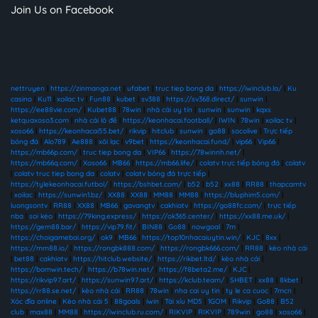
Join Us on Facebook
nettruyen
|
https://zinmanga.net
|
ufabet
|
truc tiep bong da
|
https://iwinclub.la/
|
Ku
casino
|
Ku11
|
xoilac tv
|
Fun88
|
kubet
|
sv388
|
https://sv368.direct/
|
sunwin
|
https://ee88vie.com/
|
Kubet88
|
78win
|
nhà cái uy tín
|
sunwin
|
sunwin
|
kqxs
ketquaxoso3.com
|
nhà cái lô đề
|
https://keonhacai.football/
|
IWIN
|
78win
|
xoilac tv
|
xoso66
|
https://keonhacai55.bet/
|
rikvip
|
hitclub
|
sunwin
|
go88
|
socolive
|
Trực tiếp
bóng đá
|
Alo789
|
Ae888
|
xôi lạc
|
v9bet
|
https://keonhacai.fund/
|
vip66
|
Vip66
|
https://mb66p.com/
|
truc tiep bong da
|
VIP66
|
https://78winnh.net/
|
https://mb66q.com/
|
Xoso66
|
MB66
|
https://mb66.life/
|
colatv trực tiếp bóng đá
|
colatv
|
colatv truc tiep bong da
|
colatv
|
colatv bóng đá trực tiếp
|
https://tylekeonhacai.futbol/
|
https://bshbet.com/
|
b52
|
b52
|
xx88
|
RR88
|
thapcamtv
|
xoilac
|
https://sunwin1.bz/
|
XX88
|
XX88
|
MM88
|
MM88
|
https://bluphim5.com/
|
luongsontv
|
RR88
|
XX88
|
MB66
|
gavangtv
|
cakhiatv
|
https://go88fc.com/
|
trực tiếp
nba
|
soi kèo
|
https://79king.express/
|
https://ok365.center/
|
https://xx88.me.uk/
|
https://gem88.bar/
|
https://vip79.fit/
|
BIN88
|
Go88
|
nowgoal
|
7m
|
https://choigamebai.org/
|
ok9
|
MB66
|
https://top10nhacaiuytin.win/
|
KJC
|
8xx
|
https://mm88.io/
|
https://rongbk888.com/
|
https://rongbk666.com/
|
RR88
|
kèo nhà cái
|
bet88
|
cakhiatv
|
https://hitclub.website/
|
https://rikbet.ltd/
|
kèo nhà cái
|
https://bomwin.tech/
|
https://b78win.net/
|
https://f8beta2.me/
|
KJC
|
https://rikvip97.art/
|
https://sunwin97.art/
|
https://kclub.team/
|
SHBET
|
xx88
|
8kbet
|
https://rr88.se.net/
|
kèo nhà cái
|
RR88
|
78win
|
nha cai uy tin
|
ty le ca cuoc
|
7mcn
|
Xóc đĩa online
|
Kèo nhà cái 5
|
88goals
|
iwin
|
Tài xỉu MD5
|
1GOM
|
Rikvip
|
Go88
|
B52
club
|
max88
|
MM88
|
https://iwinclub.ru.com/
|
RIKVIP
|
RIKVIP
|
789win
|
go88
|
xoso66
|