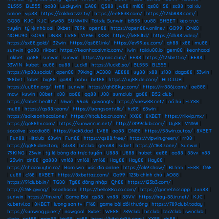
BL555
|
BL555
|
ao88
|
Luckywin
|
EA88
|
QS88
|
jw88
|
ml88
|
qs88
|
S8
|
sc88
|
tai xiu
online
|
vip88
|
https://cakhiatvzz.tv/
|
https://ee8838.com/
|
https://123b888.com/
|
GG88
|
KJC
|
KJC
|
ww88
|
SUNWIN
|
Tài xỉu Sunwin
|
bl555
|
uu88
|
SHBET
|
kèo trực
tuyến
|
tỷ lệ nhà cái
|
8kbet
|
789k
|
open88
|
https://open88v.online/
|
GO99
|
ON68
|
NOHU90
|
GO99
|
DN88
|
LV88
|
VIP66
|
XX88
|
https://lv88.ltd/
|
https://dh88.video/
|
https://sx88.gold/
|
32win
|
https://qs881.ink/
|
https://ev99.eu.com/
|
qh88
|
x88
|
mu88
|
sunwin
|
go88
|
rikbet
|
https://keonhacaivnic.com/
|
iwin
|
taixiu88.io
|
gem88
|
keonhacai
|
rikbet
|
go88
|
sunwin
|
sunwin
|
https://gmnc.club/
|
EE88
|
https://123bett.io/
|
EE88
|
33WIN
|
kubet
|
au88
|
au88
|
Luck8
|
https://luck8.so/
|
BL555
|
BL555
|
https://kp88.social/
|
open88
|
79king
|
AE888
|
AE888
|
uy88
|
x88
|
z188
|
daga88
|
33win
|
188bet
|
fabet
|
big88
|
go88
|
nohu
|
bet88
|
https://uy88.de.com/
|
HITCLUB
|
https://uu88n.org/
|
tr88
|
sunwin
|
https://qh88kyc.com/
|
https://rr886j.com/
|
ae888
|
mcw
|
kuwin
|
88bet
|
x88
|
ao88
|
qq88
|
J88
|
sumclub
|
go88
|
B52 club
|
https://shbet.health/
|
33win
|
99ok
|
gavangtv
|
https://vnew88.net/
|
nổ hũ
|
FLY88
|
mu88
|
https://qs88.team/
|
https://luongsontv.llc/
|
hz88
|
68win
|
https://soikeonhacai.one/
|
https://hitcluba.cn.com/
|
XX88
|
8XBET
|
https://rikvip.mx/
|
https://go88hv.com/
|
https://sunwinn.in.net/
|
http://7899club.com/
|
Uy88
|
VN168
|
socolive
|
xocdia88
|
https://luck8.dad
|
LV88
|
ao88
|
DN88
|
https://58win.autos/
|
8XBET
|
Fun88
|
Hitclub
|
68win
|
Fun88
|
https://qs88.free/
|
https://vipwin.green/
|
rr88
|
https://gg88.directory
|
GG88
|
hitclub
|
gem88
|
kubet
|
https://c168.zone/
|
Sunwin
|
79KING
|
23win
|
tỷ lệ bóng đá trực tuyến
|
U888
|
U888
|
hubet
|
ee88
|
ao88
|
88vv
|
x88
|
23win
|
dn88
|
ga888
|
vn168
|
vn168
|
vn168
|
Hay88
|
Hay88
|
Hay88
|
https://nhacaiuytin.ro/
|
Bom win
|
xóc đĩa online
|
https://ok9.show/
|
BL555
|
EE88
|
f168
|
uu88
|
c168
|
8XBET
|
https://8xbettaz.com/
|
Go99
|
123b chính chủ
|
AO88
|
https://91clubb.in/
|
TG88
|
Tg88 đăng nhập
|
Qh88
|
https://123b3.com/
|
http://c168.giving/
|
keonhacai
|
https://hello88a.co.com/
|
https://gameb52.app
|
Jun88
|
sunwin
|
https://7m.vin/
|
Game Bài
|
qs88
|
vn88
|
88VV
|
https://hay-88.in.net/
|
KJC
|
kubetvi.co
|
8KBET
|
lương sơn tv
|
F168
|
game bài đổi thưởng
|
https://789club1.today
|
https://sunwing.jp.net/
|
nowgoal
|
8xbet
|
WE88
|
789club
|
hitclub
|
b52club
|
iwinclub
|
rikvip
|
net88
|
max88
|
bin88
|
sc88
|
https://hitclub9.it.com/
|
XX88
|
dn88
|