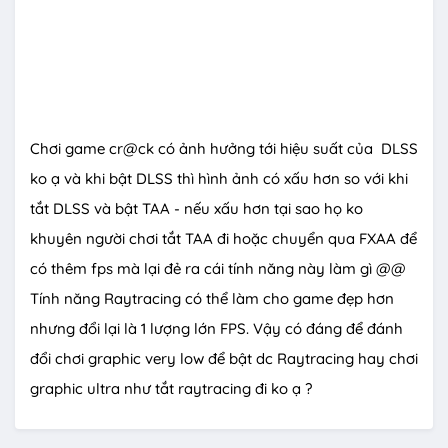
Chơi game cr@ck có ảnh hưởng tới hiệu suất của DLSS
ko ạ và khi bật DLSS thì hình ảnh có xấu hơn so với khi
tắt DLSS và bật TAA - nếu xấu hơn tại sao họ ko
khuyên người chơi tắt TAA đi hoặc chuyển qua FXAA để
có thêm fps mà lại đẻ ra cái tính năng này làm gì @@
Tính năng Raytracing có thể làm cho game đẹp hơn
nhưng đổi lại là 1 lượng lớn FPS. Vậy có đáng để đánh
đổi chơi graphic very low để bật dc Raytracing hay chơi
graphic ultra như tắt raytracing đi ko ạ ?