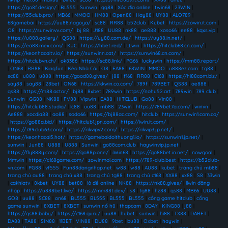
https://go8f.design/
|
BL555
|
Sunwin
|
qq88
|
Xóc đĩa online
|
twin68
|
23WIN
|
https://55club.pro/
|
MB66
|
MMOO
|
HM88
|
Open88
|
Hay88
|
UY88
|
ALO789
|
68gamebai
|
https://uu88.nagoya/
|
sc88
|
RR88
|
b52club
|
Kubet
|
https://zowin.it.com
|
O8
|
https://sunwinvv.com/
|
bj 88
|
J188
|
UU88
|
nk88
|
ae888
|
xoso66
|
ee88
|
kqxs.vip
|
https://u888.gallery/
|
QS88
|
https://uy88.com.de/
|
https://uy88.in.net/
|
https://ea88.mex.com/
|
KJC
|
https://hbet.red/
|
LLwin
|
https://hitclub68.cn.com/
|
https://keonhacaitv.io/
|
https://sunwinn.cat/
|
https://sunwin68.cn.com/
|
https://hitclubvn.ch/
|
ok8386
|
https://sc88.link/
|
PG66
|
luckywin
|
https://mm88.report/
|
ON68
|
RR88
|
Kingfun
|
Kèo Nhà Cái
|
O8
|
EA88
|
68WIN
|
MMOO
|
u888ez.com
|
tg88
|
sc88
|
u888
|
u888
|
https://good88.gives/
|
j88
|
f168
|
RR88
|
C168
|
https://hi88com.biz/
|
say88
|
say88
|
28bet
|
ON68
|
https://kkwin.co.com/
|
789f
|
789BET
|
QS88
|
ae888
|
qs88
|
https://m88.actor/
|
bj88
|
8xbet
|
789win
|
https://nohu52.art
|
789win
|
789 club
|
Sunwin
|
GG88
|
NK88
|
FV88
|
Vipwin
|
EA88
|
HITCLUB
|
Go88
|
Vin88
|
https://hitclub88.studio/
|
lc88
|
uu88
|
mb88
|
23win
|
https://789bet7a.com/
|
winvn
|
Ae888
|
xocdia88
|
ao88
|
sodo66
|
https://bj88ac.com/
|
hitclub
|
https://sunwin1.com.co/
|
https://go88a.bid/
|
https://hitclub1.jpn.com/
|
https://iwin.it.com/
|
https://789club63.com/
|
https://rikvipv2.com/
|
https://rikvip3.jp.net/
|
https://keonhacai5.hot/
|
https://gamebaidoithuong1.io/
|
https://sunwin1.jp.net/
|
sunwin
|
Jun88
|
U888
|
U888
|
Sunwin
|
go88com.club
|
haywinvip.jp.net
|
https://fly888y.com/
|
https://go88p.one/
|
iWin68
|
https://go88bet.in.net/
|
nowgoal
|
Mmwin
|
https://c168game.com/
|
zowinmoi.com
|
https://789-club.best
|
https://b52club-
vn.com
|
PG88
|
vf555
|
Fun88dangnhap.net
|
w88
|
w88
|
AU88
|
kubet
|
trang chủ mb88
|
trang chủ au88
|
trang chủ x88
|
trang chủ tg88
|
trang chủ c168
|
XX88
|
xx88
|
S8
|
33win
|
cakhiatv
|
8kbet
|
UY88
|
bet88
|
lô đề online
|
NK88
|
https://nk88.gives/
|
llwin đăng
nhập
|
https://u888bet.live/
|
https://mm88t.dev/
|
s8
|
tg88
|
hz88
|
qs88
|
MB66
|
UU88
|
GO8
|
uu88
|
SC88
|
on68
|
BL555
|
BL555
|
BL555
|
BL555
|
cổng game hitclub
|
cổng
game sunwin
|
8XBET
|
8XBET
|
sunwin nổ hũ
|
thapcam
|
8DAY
|
KING88
|
j88
|
https://qs88.baby/
|
https://c168.guru/
|
uu88
|
hubet
|
sunwin
|
hi88
|
TX88
|
DABET
|
DA88
|
TA88
|
SIN88
|
11BET
|
VIN88
|
DU88
|
9bet
|
bu88
|
Oxbet
|
haywin
|