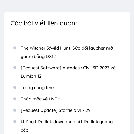
Các bài viết liên quan:
The Witcher 3:Wild Hunt: Sửa đổi laucher mở
game bằng DX12
[Request Software] Autodesk Civil 3D 2023 và
Lumion 12
Trang cùng tên?
Thắc mắc về LND!!
[Request Update] Starfield v1.7.29
không hiện link down mà chỉ hiện link quảng
cáo