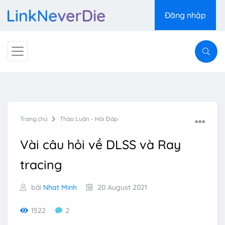
Đăng nhập
Trang chủ
Thảo Luận - Hỏi Đáp
Vài câu hỏi về DLSS và Ray
tracing
bởi
Nhat Minh
20 August 2021
1522
2