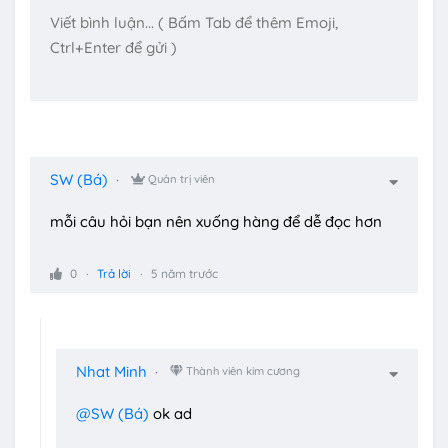
SW (Bá)
Quản trị viên
mỗi câu hỏi bạn nên xuống hàng để dễ đọc hơn
0
Trả lời
5 năm trước
Nhat Minh
Thành viên kim cương
@SW (Bá)
ok ad