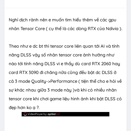
Nghỉ dịch rảnh nên e muốn tìm hiểu thêm về các gpu
nhân Tensor Core ( cụ thể là các dòng RTX của Ndivia ).
Theo như e dc bt thì tensor core liên quan tới AI và tính
năng DLSS vậy số nhân tensor core ảnh hưởng như
nào tới tính năng DLSS vì e thấy dù card RTX 2060 hay
card RTX 3090 đi chăng nữa cũng đều bật dc DLSS ở
cả 3 mode Quality->Performance ( tiện thể cho e hỏi về
sự khác nhau giữa 3 mode này )và khi có nhiều nhân
tensor core khi chơi game liệu hình ảnh khi bật DLSS có
đẹp hơn ko ạ ?.