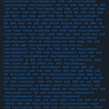
https://iwinclub8.com/
|
https://gem88.in.net/
|
mb88
|
uu88
|
https://uu88.date/
|
https://new88.land/
|
https://new882.info/
|
UY88
|
77ag
|
ok365
|
G666
|
c168
|
789k
|
789F
|
789F
|
789F
|
789F
|
nổ hũ
|
https://kqbd.gg/
|
go88
|
AD88
|
au88
|
mu88
|
luck8
|
999bet
|
kèo nhà cái 5
|
red88
|
vic88
|
OKWINTV
|
luckywin
|
RIKVIP
|
B52
|
123B
|
LUCK8
|
st666
|
go88
|
78WIN
|
kubet
|
8kbet
|
ga6789
|
DN88
|
FLY88
|
98WIN
|
https://qs88.health/
|
Sunwin
|
https://new88.energy/
|
https://viscard.de.com/
|
https://ea88.us.org/
|
33win
|
X88
|
EX88
|
vipwin
|
tr88
|
qs88
|
UY88
|
HITCLUB
|
B52CLUB
|
RIKVIP
|
U88
|
8kbet
|
88I
|
88AA
|
uu88
|
bet88
|
s8
|
s8
|
ao88
|
qh88
|
xoso66
|
QH88
|
MU88
|
uy88
|
x88
|
lv88
|
lc88
|
UU88
|
HUBET
|
B52club
|
xoso66vn.app
|
UY88
|
MM99
|
ok8386
|
https://vsbetz.net/
|
https://vsbet365.io/
|
Hay88
|
Hay88
|
Hay88
|
NK88
|
uy88
|
Ae888
|
new88
|
33ag
|
UY88
|
UY88
|
U88
|
98WIN
|
https://luck8.style/
|
https://13win.studio/
|
https://789p.biz/
|
https://98win.toys/
|
VIPWIN
|
S8
|
https://siu88.co.com
|
88NN
|
thabet
|
tk88
|
uu88
|
kubet
|
mu88
|
gg88
|
https://go8.ae.org/
|
Nổ Hũ
|
https://nohu.best/
|
https://go99.com.se/
|
TT88
|
68win
|
kuwin
|
TG88
|
LX88
|
lv88
|
https://luck8.esq/
|
https://luck8.games/
|
O8
|
VN88
|
EX88
|
https://sunwin20.info/
|
32win
|
Luck8
|
ee88
|
uu88
|
NOHU90
|
https://red88.de.com
|
https://uk88sport.com.se
|
max79
|
llwin
|
https://on68.live/
|
S8
|
kk55
|
lc88
|
789win
|
98WIN
|
S8
|
https://28bet.green/
|
QS88
|
CM88
|
Socolive
|
pg66
|
tt88
|
hello88
|
23win
|
888b
|
https://123ga.app/
|
https://sv368.markets/
|
68win
|
https://ok9.style/
|
mb88
|
sunwin
|
qq88
|
123b
|
https://rr88.com.se/
|
go88
|
uu88
|
kubet
|
789win
|
789p
|
u888
|
jw88
|
XIN88
|
uu88
|
X88
|
Tài xỉu online
|
x88
|
KK55
|
bl555
|
https://iwinclub88.cam/
|
kubet
|
8kbet
|
huvip
|
huvip
|
https://nk88w.com/
|
sv888
|
J88
|
http://kuwinfi.com/
|
tg88
|
tg88
|
kkwin
|
lc88
|
tr88
|
DN88
|
https://kjc.ad/
|
MM88
|
UY88
|
789win
|
QS88
|
TR88
|
b52
|
go8
|
28BET
|
7m
|
https://xemtiso.com/
|
xóc đĩa online
|
sao789
|
KWIN
|
https://789k2.net/
|
xx88
|
xx88.forex
|
jeetbuzz
|
wicket71
|
khela88
|
babu88
|
bd9
|
https://tr88.food/
|
Go99
|
UY88
|
https://rikvip88.cn.com/
|
h19
|
uu88
|
https://kubetmb.org/
|
mm88.yokohama
|
https://jun88media.com/
|
98win
|
sunwin
|
https://789club.meme/
|
https://tatarayume.org/
|
mu88
|
uu88
|
ae888
|
king88
|
UY88
|
LV88
|
QS88
|
x88
|
QS88
|
NOHU90
|
XN88
|
S666
|
https://nohu90-s.com/
|
https://sunwin20.health/
|
haywin
|
UU88
|
https://uu88.dog/
|
8xbet
|
TK88
|
TK88
|
Luck8
|
https://uu88sh.com/
|
VIPWIN
|