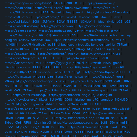
https://trangcacuocbongda.bio/
|
hitclub
|
Z188
|
AO88
|
https://sunwin.guru/
|
https://go88.baby/
|
https://hitclub.cab/
|
https://iwin.page/
|
https://b52.you/
|
https://789club-ceo.net/
|
B52
|
Gemwin
|
rikvip
|
sunwin
|
https://keonhacai55.mobile/
|
https://hi88.chat/
|
https://ok9.press/
|
https://hi88fz.com/
|
sc88
|
Jun88
|
SC88
|
https://sc88.day/
|
SC88
|
SUNWIN
|
8DAY
|
188BET
|
NOHUWIN
|
8day
|
rikvip
|
b52
|
b52
|
https://hello88.kitchen/
|
https://1gom2.co.com/
|
https://bomwin.cn.com/
|
https://go88net.com/
|
https://b52club68.com/
|
23win
|
https://rikbet1.cn.com/
|
https://8xbetlt.com/
|
m88
|
tỷ lệ kèo nhà cái
|
88I
|
https://78winni.net/
|
xoilac trực tiếp
bóng đá
|
xoso66
|
Socolive
|
8XX
|
Vip66
|
https://keonhacai.international/
|
SumClub
|
IWIN68
|
https://79king1.fun/
|
uy88
|
shbet
|
colatv trực tiếp bóng đá
|
cakhia
|
789bet
|
https://ea88.bio/
|
F168
|
https://b52club.study/
|
79king
|
https://bl555.systems/
|
https://c168.markets/
|
https://shbetk.net/
|
90phut
|
https://78win01.bet/
|
KK55
|
https://92lotterycom.us/
|
EE88
|
EE88
|
https://78wingenz.com/
|
jun88
|
https://789bets.biz/
|
MM88
|
https://gg88.guru/
|
789club
|
789club
|
rikvip
|
gmnc
|
hitclub
|
gavangtv
|
FB88
|
fb88
|
u888
|
https://u888.photo/
|
game nổ hũ
|
nohu90
|
https://u888j.net/
|
https://vnsc88.net/
|
hitclub
|
tg88
|
https://789bethp.com/
|
SHBET
|
https://fly88.co.com/
|
U888
|
c168
|
https://c168mov.com/
|
https://f168.dad/
|
uu88
|
79king
|
https://trangcadobongda.uk.net/
|
https://b52club.to
|
68gb
|
go99
|
au88
|
88xx
|
NK88
|
au88
|
tg88
|
33win
|
tt88
|
mb88
|
33win
|
u888
|
mu88
|
go8
|
x88
|
123b
|
OPEN88
|
luck8
|
OK9
|
789win
|
https://mu88bet.live/
|
sc88
|
https://mmlive.gold
|
mb88
|
789win
|
B52
|
https://hitclubx.supply/
|
https://gamebaidoithuong.la
|
ty le bong da
|
https://moviekids.org/
|
8kbet
|
SUNWIN
|
GO88
|
hitclub
|
nohu90
|
sumclub
|
NOHU90
|
33WIN
|
https://x88.green/
|
shbet
|
LLWIN
|
789win
|
go88
|
HITCLUB
|
https://qq8876.net/
|
https://789win8.casino/
|
98win
|
tg88
|
kubet
|
https://fly88.legal/
|
mb88
|
MM88
|
hitclub
|
789win
|
Tài Xỉu Online
|
GO88
|
O8
|
https://open88ss.com/
|
kuwin
|
Hay88
|
888NEW
|
789BET
|
https://keonhacai55.fund/
|
BONG88
|
xn88
|
123b
|
8kbet
|
C168
|
RR88
|
kèo nhà cái
|
https://ketquabongda.com.mx/
|
Lc88
|
33win
|
vn88
|
BL555
|
https://x88.ing/
|
TR88
|
hi88
|
f168
|
https://x88.channel/
|
QS88
|
Jun88
|
f168
|
uy88
|
SUNWIN
|
Kubet
|
Kubet77
|
TR88
|
UU88
|
QS88
|
NK88
|
gk88
|
lô đề online
|
Kèo
nhà cái
|
tỷ lệ kèo bóng
|
QS88
|
NK88
|
TR88
|
UU88
|
7club
|
sun88
|
GO99
|
Xoso66
|