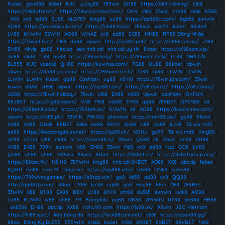
Kubet
|
good88
|
8kbet
|
KJC
|
Lucky88
|
789win
|
GK88
|
https://ok9.training/
|
c168
|
https://c168.stream/
|
https://78win.productions/
|
OK9
|
c168
|
23win
|
mb88
|
s666
|
AD88
|
XX8
|
xx8
|
ad88
|
BJ88
|
ALO789
|
king88
|
uu88
|
https://qs888.it.com/
|
bgd66
|
sunwin
|
AO88
|
https://xoso66a.uk.com/
|
https://nk88.food/
|
789win
|
win55
|
kubet
|
88vbet
|
LV88
|
KKWIN
|
32WIN
|
AO88
|
WinAZ
|
xx8
|
ad88
|
SC88
|
MM88
|
RR88 Đăng Nhập
|
https://33winf.fun/
|
C168
|
dn88
|
vipwin
|
http://qs88.spot/
|
https://lx886.casino/
|
Z188
|
DN88
|
rikvip
|
go88
|
hitclub
|
kèo nhà cái
|
nhà cái uy tín
|
8xbet
|
https://c168com.vip/
|
dn88
|
nk88
|
tt88
|
ao88
|
https://88vv.help/
|
https://789winn.click/
|
LC88
|
NHÀ CÁI
BL555
|
KJC
|
xoso66
|
QH88
|
https://kuwinss.com/
|
TG88
|
UU88
|
88kbet
|
vipwin
|
okwin
|
https://dn88tips.com/
|
https://789winn.tech/
|
fb88
|
xx88
|
LLWIN
|
LLWIN
|
LLWIN
|
LLWIN
|
kubet
|
qq88
|
Cakhiatv
|
uy88
|
nổ hũ
|
https://78win.jpn.com/
|
33win
|
kuwin
|
88AA
|
st666
|
vipwin
|
https://zqs88.com/
|
https://o8.dance/
|
https://o8.claims/
|
U888
|
https://78win.holiday/
|
78win
|
c168
|
EX88
|
nk88
|
vipwin
|
cakhiatv
|
OKFUN
|
88JBET
|
https://tg88.miami/
|
VN6
|
F168
|
mb88
|
TP88
|
qq88
|
789BET
|
OPEN88
|
s8
|
https://28bet.it.com/
|
https://789bet.ac/
|
KUWIN
|
s8
|
AO88
|
https://kuwin.mex.com/
|
vipwin
|
https://lv88.ph/
|
33WIN
|
79KING
|
phimmoi
|
https://mm88.tax/
|
go88
|
98win
|
XX88
|
XX88
|
ON68
|
F8BET
|
S666
|
ee88
|
88VV
|
dn88
|
lv88
|
ao88
|
luck8
|
Tài xỉu md5
|
ee88
|
https://keobongda.uk.net/
|
https://qs88.sh/
|
NOHU
|
go99
|
Tài xỉu md5
|
King88
|
qh88
|
nổ hũ
|
lv88
|
nk88
|
https://open88.io/
|
98win
|
QS88
|
s8
|
33win
|
on68
|
RR88
|
XX88
|
EX88
|
789K
|
sunwin
|
lv88
|
CM88
|
33win
|
f168
|
xx8
|
ad88
|
rtzz
|
GO8
|
LV88
|
QS88
|
qh88
|
qh88
|
789win
|
98win
|
8kbet
|
https://8kbet.cz/
|
https://8kbetgroup.org/
|
https://8kbet.fit/
|
Nổ Hũ
|
789WIN
|
king88
|
nhà cái 8KBET
|
AD88
|
XX8
|
abcvip
|
febet
|
KQBD
|
Go88
|
max79
|
thapcam
|
https://gg888.info/
|
GG88
|
ON68
|
open88
|
https://789winn.games/
|
https://s8top.win/
|
go8
|
kk55
|
ad88
|
xx8
|
QQ88
|
http://qq887p.com/
|
88aa
|
UY88
|
luck8
|
uy88
|
go8
|
Hay88
|
88m
|
f168
|
789BET
|
33WIN
|
X88
|
UY88
|
EA88
|
188V
|
LV88
|
69VN
|
cm88
|
ok365
|
sunwin
|
luck8
|
AO88
|
LV88
|
KUWIN
|
w88
|
qh88
|
7M
|
Bongdalu
|
pg88
|
NK88
|
789WIN
|
UY88
|
ae888
|
HB88
|
ok8386
|
DH88
|
abcvip
|
XX88
|
nohu90 com
|
https://lx88.uk/
|
98win
|
JBO Vietnam
|
https://hi88.spot/
|
kèo bóng đá
|
https://luck88com.net/
|
s666
|
https://open88.gg/
|
88aa
|
Đăng Ký BL555
|
555WIN
|
st666
|
kubet
|
m88
|
8XBET
|
8XBET
|
88VBET
|
fv88
|