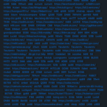
https://say88vn.site/
|
hitclub
|
99ok
|
https://sunwin29.com/
|
nohu
|
az888
|
ug88
|
ea88
|
S666
|
789win
|
s666
|
sunwin
|
sunwin
|
https://keonhacai5.boats/
|
sv368hn.com
|
SV388
|
Kubet
|
https://alo789apk.app/
|
https://hitclub1.guru/
|
https://b52.ventures/
|
https://luongson117.tv/
|
https://8kbettt.co/
|
lv88
|
qh88
|
GO99
|
nhatvip
|
vipwin
|
tr88
|
nk88
|
56win
|
hitclub.compare
|
123bet
|
QS88
|
TG88
|
DN88
|
789WIN
|
gem88
|
fb88
|
trang chủ go88
|
tỷ lệ kèo
|
kèo bóng đá hôm nay
|
rikvip
|
vin777
|
lucky88
|
mb88
|
ao88
|
TK88
|
https://ao88.uk.net/
|
https://xoso66a.co.com/
|
nk88
|
LUCK8
|
https://ao88y.top
|
6623
|
H19.com
|
tt88
|
DN88
|
OPEN88
|
C168
|
https://xx88.uk.com/
|
https://gg88se.com/
|
PG66
|
88kbet
|
uu88
|
https://lc88.website/
|
https://vipwin.luxury/
|
au88
|
grandpashabet
|
EE88
|
https://88i.mobile/
|
https://88m.ae.org/
|
88M
|
88M
|
AO88
|
88M
|
Luck8
|
https://88aa.technology
|
jw88
|
98Win
|
TG88
|
DH88
|
AO88
|
123B
|
Luck8
|
https://dn88s.net/
|
https://go8.onl/
|
OKWIN
|
ao88
|
x88
|
https://ao88.cx/
|
https://nk88.select/
|
tr88
|
nk88
|
uu88
|
https://vsbet.love/
|
https://soikeo.jpn.com/
|
https://gamebai.ae.org/
|
23win
|
GG88
|
LLWIN
|
Tieulamtv
|
Tieulamtv
|
Tieulamtv
|
Tieulamtv
|
Tieulamtv
|
Tieulamtv
|
Tieulamtv
|
vu88
|
https://hitclub88.net/
|
C168
|
S666
|
https://s666.holiday/
|
đá gà trực tiếp
|
RR99
|
Vaidebet
|
S8
|
socolive
|
tk88
|
S8
|
https://fv88.food/
|
86bet
|
sunwin
|
hitclub
|
Luongsontv
|
Luongsontv
|
EE88
|
BL555
|
KK55
|
KK55
|
S666
|
s666
|
vip66
|
123b
|
ee88
|
XX8
|
AD88
|
UY88
|
UY88
|
https://s88.za.com/
|
https://hz88site.com
|
123b
|
sv388
|
qs88
|
https://vsbet.link/
|
onbet
|
https://febetvip.it.com/
|
RIKVIP
|
HITCLUB
|
GO88
|
SUNWIN
|
fabet
|
net88
|
mubet
|
AE888
|
AE888
|
o8
|
ON68
|
sunwin
|
uu88
|
88M
|
Sunwin
|
KO66
|
https://alahlyg.sa.com/
|
789win
|
https://on686.com/
|
https://on683.com/
|
F8BET
|
https://keonhacai5.com/
|
s666
|
ok8386
|
https://tylekeo88s.com/
|
qq88
|
c168
|
33win
|
BET88
|
nổ hũ
|
onbet
|
b52club
|
QS88
|
FV88
|
https://xoilac.movie/
|
https://rakhoitv.network/
|
alo789
|
GG88
|
Go88
|
LC88
|
789bet.tv
|
game bài đổi thưởng
|
kèo nhà cái 5
|
Luckywin
|
https://mobamonster.com/
|
https://on68i.com/
|
PG99
|
PG88
|
BET88
|
123bet
|
go88
|
go88
|
789bet
|
https://kubet773.com/
|
https://kubetqw.com/
|
https://mu886.pizza/
|
F168
|
ok8386
|
LX88
|
lương sơn tv
|
SV66
|
NK88
|
Luck8
|
Luck8
|
DN88
|
Bet88
|
Bet88
|
new88
|
O8
|
cf789
|
f168
|
https://on68c.com/
|
cm88
|
Jun88
|
JW88
|
cm88
|
F168
|
on68
|
https://taixiuonline.direct
|
w88
|
rikvip
|
HZ88
|
LX88
|
u888
|