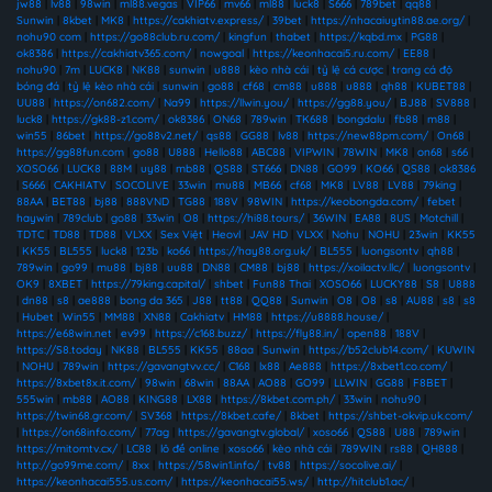
jw88
|
lv88
|
98win
|
ml88.vegas
|
VIP66
|
mv66
|
ml88
|
luck8
|
S666
|
789bet
|
qq88
|
Sunwin
|
8kbet
|
MK8
|
https://cakhiatv.express/
|
39bet
|
https://nhacaiuytin88.ae.org/
|
nohu90 com
|
https://go88club.ru.com/
|
kingfun
|
thabet
|
https://kqbd.mx
|
PG88
|
ok8386
|
https://cakhiatv365.com/
|
nowgoal
|
https://keonhacai5.ru.com/
|
EE88
|
nohu90
|
7m
|
LUCK8
|
NK88
|
sunwin
|
u888
|
kèo nhà cái
|
tỷ lệ cá cược
|
trang cá độ
bóng đá
|
tỷ lệ kèo nhà cái
|
sunwin
|
go88
|
cf68
|
cm88
|
u888
|
u888
|
qh88
|
KUBET88
|
UU88
|
https://on682.com/
|
Na99
|
https://llwin.you/
|
https://gg88.you/
|
BJ88
|
SV888
|
luck8
|
https://gk88-z1.com/
|
ok8386
|
ON68
|
789win
|
TK688
|
bongdalu
|
fb88
|
m88
|
win55
|
86bet
|
https://go88v2.net/
|
qs88
|
GG88
|
lv88
|
https://new88pm.com/
|
On68
|
https://gg88fun.com
|
go88
|
U888
|
Hello88
|
ABC88
|
VIPWIN
|
78WIN
|
MK8
|
on68
|
s66
|
XOSO66
|
LUCK8
|
88M
|
uy88
|
mb88
|
QS88
|
ST666
|
DN88
|
GO99
|
KO66
|
QS88
|
ok8386
|
S666
|
CAKHIATV
|
SOCOLIVE
|
33win
|
mu88
|
MB66
|
cf68
|
MK8
|
LV88
|
LV88
|
79king
|
88AA
|
BET88
|
bj88
|
888VND
|
TG88
|
188V
|
98WIN
|
https://keobongda.com/
|
febet
|
haywin
|
789club
|
go88
|
33win
|
O8
|
https://hi88.tours/
|
36WIN
|
EA88
|
8US
|
Motchill
|
TDTC
|
TD88
|
TD88
|
VLXX
|
Sex Việt
|
Heovl
|
JAV HD
|
VLXX
|
Nohu
|
NOHU
|
23win
|
KK55
|
KK55
|
BL555
|
luck8
|
123b
|
ko66
|
https://hay88.org.uk/
|
BL555
|
luongsontv
|
qh88
|
789win
|
go99
|
mu88
|
bj88
|
uu88
|
DN88
|
CM88
|
bj88
|
https://xoilactv.llc/
|
luongsontv
|
OK9
|
8XBET
|
https://79king.capital/
|
shbet
|
Fun88 Thai
|
XOSO66
|
LUCKY88
|
S8
|
U888
|
dn88
|
s8
|
ae888
|
bong da 365
|
J88
|
tt88
|
QQ88
|
Sunwin
|
O8
|
O8
|
s8
|
AU88
|
s8
|
s8
|
Hubet
|
Win55
|
MM88
|
XN88
|
Cakhiatv
|
HM88
|
https://u8888.house/
|
https://e68win.net
|
ev99
|
https://c168.buzz/
|
https://fly88.in/
|
open88
|
188V
|
https://S8.today
|
NK88
|
BL555
|
KK55
|
88aa
|
Sunwin
|
https://b52club14.com/
|
KUWIN
|
NOHU
|
789win
|
https://gavangtvv.cc/
|
C168
|
lx88
|
Ae888
|
https://8xbet1.co.com/
|
https://8xbet8x.it.com/
|
98win
|
68win
|
88AA
|
AO88
|
GO99
|
LLWIN
|
GG88
|
F8BET
|
555win
|
mb88
|
AO88
|
KING88
|
LX88
|
https://8kbet.com.ph/
|
33win
|
nohu90
|
https://twin68.gr.com/
|
SV368
|
https://8kbet.cafe/
|
8kbet
|
https://shbet-okvip.uk.com/
|
https://on68info.com/
|
77ag
|
https://gavangtv.global/
|
xoso66
|
QS88
|
U88
|
789win
|
https://mitomtv.cx/
|
LC88
|
lô đề online
|
xoso66
|
kèo nhà cái
|
789WIN
|
rs88
|
QH888
|
http://go99me.com/
|
8xx
|
https://58win1.info/
|
tv88
|
https://socolive.ai/
|
https://keonhacai555.us.com/
|
https://keonhacai55.ws/
|
http://hitclub1.ac/
|