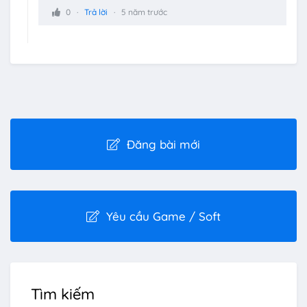
0
Trả lời
5 năm trước
Đăng bài mới
Yêu cầu Game / Soft
Tìm kiếm