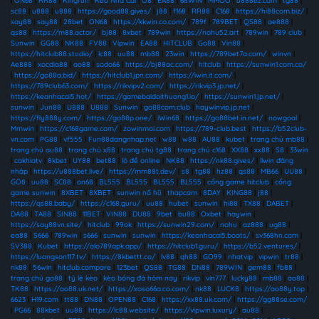
|
ON68
|
RR88
|
Kingfun
|
Kèo Nhà Cái
|
O8
|
EA88
|
68WIN
|
MMOO
|
u888ez.com
|
tg88
|
sc88
|
u888
|
u888
|
https://good88.gives/
|
j88
|
f168
|
RR88
|
C168
|
https://hi88com.biz/
|
say88
|
say88
|
28bet
|
ON68
|
https://kkwin.co.com/
|
789f
|
789BET
|
QS88
|
ae888
|
qs88
|
https://m88.actor/
|
bj88
|
8xbet
|
789win
|
https://nohu52.art
|
789win
|
789 club
|
Sunwin
|
GG88
|
NK88
|
FV88
|
Vipwin
|
EA88
|
HITCLUB
|
Go88
|
Vin88
|
https://hitclub88.studio/
|
lc88
|
uu88
|
mb88
|
23win
|
https://789bet7a.com/
|
winvn
|
Ae888
|
xocdia88
|
ao88
|
sodo66
|
https://bj88ac.com/
|
hitclub
|
https://sunwin1.com.co/
|
https://go88a.bid/
|
https://hitclub1.jpn.com/
|
https://iwin.it.com/
|
https://789club63.com/
|
https://rikvipv2.com/
|
https://rikvip3.jp.net/
|
https://keonhacai5.hot/
|
https://gamebaidoithuong1.io/
|
https://sunwin1.jp.net/
|
sunwin
|
Jun88
|
U888
|
U888
|
Sunwin
|
go88com.club
|
haywinvip.jp.net
|
https://fly888y.com/
|
https://go88p.one/
|
iWin68
|
https://go88bet.in.net/
|
nowgoal
|
Mmwin
|
https://c168game.com/
|
zowinmoi.com
|
https://789-club.best
|
https://b52club-
vn.com
|
PG88
|
vf555
|
Fun88dangnhap.net
|
w88
|
w88
|
AU88
|
kubet
|
trang chủ mb88
|
trang chủ au88
|
trang chủ x88
|
trang chủ tg88
|
trang chủ c168
|
XX88
|
xx88
|
S8
|
33win
|
cakhiatv
|
8kbet
|
UY88
|
bet88
|
lô đề online
|
NK88
|
https://nk88.gives/
|
llwin đăng
nhập
|
https://u888bet.live/
|
https://mm88t.dev/
|
s8
|
tg88
|
hz88
|
qs88
|
MB66
|
UU88
|
GO8
|
uu88
|
SC88
|
on68
|
BL555
|
BL555
|
BL555
|
BL555
|
cổng game hitclub
|
cổng
game sunwin
|
8XBET
|
8XBET
|
sunwin nổ hũ
|
thapcam
|
8DAY
|
KING88
|
j88
|
https://qs88.baby/
|
https://c168.guru/
|
uu88
|
hubet
|
sunwin
|
hi88
|
TX88
|
DABET
|
DA88
|
TA88
|
SIN88
|
11BET
|
VIN88
|
DU88
|
9bet
|
bu88
|
Oxbet
|
haywin
|
https://say88vn.site/
|
hitclub
|
99ok
|
https://sunwin29.com/
|
nohu
|
az888
|
ug88
|
ea88
|
S666
|
789win
|
s666
|
sunwin
|
sunwin
|
https://keonhacai5.boats/
|
sv368hn.com
|
SV388
|
Kubet
|
https://alo789apk.app/
|
https://hitclub1.guru/
|
https://b52.ventures/
|
https://luongson117.tv/
|
https://8kbettt.co/
|
lv88
|
qh88
|
GO99
|
nhatvip
|
vipwin
|
tr88
|
nk88
|
56win
|
hitclub.compare
|
123bet
|
QS88
|
TG88
|
DN88
|
789WIN
|
gem88
|
fb88
|
trang chủ go88
|
tỷ lệ kèo
|
kèo bóng đá hôm nay
|
rikvip
|
vin777
|
lucky88
|
mb88
|
ao88
|
TK88
|
https://ao88.uk.net/
|
https://xoso66a.co.com/
|
nk88
|
LUCK8
|
https://ao88y.top
|
6623
|
H19.com
|
tt88
|
DN88
|
OPEN88
|
C168
|
https://xx88.uk.com/
|
https://gg88se.com/
|
PG66
|
88kbet
|
uu88
|
https://lc88.website/
|
https://vipwin.luxury/
|
au88
|