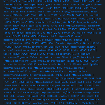
https://gg88fun.com
|
go88
|
U888
|
Hello88
|
ABC88
|
VIPWIN
|
78WIN
|
MK8
|
on68
|
s66
|
XOSO66
|
LUCK8
|
88M
|
uy88
|
mb88
|
QS88
|
ST666
|
DN88
|
GO99
|
KO66
|
QS88
|
ok8386
|
S666
|
CAKHIATV
|
SOCOLIVE
|
33win
|
mu88
|
MB66
|
cf68
|
MK8
|
LV88
|
LV88
|
79king
|
88AA
|
BET88
|
bj88
|
888VND
|
TG88
|
188V
|
98WIN
|
https://keobongda.com/
|
febet
|
haywin
|
789club
|
go88
|
33win
|
O8
|
https://hi88.tours/
|
36WIN
|
EA88
|
8US
|
Motchill
|
TDTC
|
TD88
|
TD88
|
VLXX
|
Sex Việt
|
Heovl
|
JAV HD
|
VLXX
|
Nohu
|
NOHU
|
23win
|
KK55
|
KK55
|
BL555
|
luck8
|
123b
|
ko66
|
https://hay88.org.uk/
|
BL555
|
luongsontv
|
qh88
|
789win
|
go99
|
mu88
|
bj88
|
uu88
|
DN88
|
CM88
|
bj88
|
https://xoilactv.llc/
|
luongsontv
|
OK9
|
8XBET
|
https://79king.capital/
|
shbet
|
Fun88 Thai
|
XOSO66
|
LUCKY88
|
S8
|
U888
|
dn88
|
s8
|
ae888
|
bong da 365
|
J88
|
tt88
|
QQ88
|
Sunwin
|
O8
|
O8
|
s8
|
AU88
|
s8
|
s8
|
Hubet
|
Win55
|
MM88
|
XN88
|
Cakhiatv
|
HM88
|
https://u8888.house/
|
https://e68win.net
|
ev99
|
https://c168.buzz/
|
https://fly88.in/
|
open88
|
188V
|
https://S8.today
|
NK88
|
BL555
|
KK55
|
88aa
|
Sunwin
|
https://b52club14.com/
|
KUWIN
|
NOHU
|
789win
|
https://gavangtvv.cc/
|
C168
|
lx88
|
Ae888
|
https://8xbet1.co.com/
|
https://8xbet8x.it.com/
|
98win
|
68win
|
88AA
|
AO88
|
GO99
|
LLWIN
|
GG88
|
F8BET
|
555win
|
mb88
|
AO88
|
KING88
|
LX88
|
https://8kbet.com.ph/
|
33win
|
nohu90
|
https://twin68.gr.com/
|
SV368
|
https://8kbet.cafe/
|
8kbet
|
https://shbet-okvip.uk.com/
|
https://on68info.com/
|
77ag
|
https://gavangtv.global/
|
xoso66
|
QS88
|
U88
|
789win
|
https://mitomtv.cx/
|
LC88
|
lô đề online
|
xoso66
|
kèo nhà cái
|
789WIN
|
rs88
|
QH888
|
http://go99me.com/
|
8xx
|
https://58win1.info/
|
tv88
|
https://socolive.ai/
|
https://keonhacai555.us.com/
|
https://keonhacai55.ws/
|
http://hitclub1.ac/
|
https://iwinclub8.com/
|
https://gem88.in.net/
|
mb88
|
uu88
|
https://uu88.date/
|
https://new88.land/
|
https://new882.info/
|
UY88
|
77ag
|
ok365
|
G666
|
c168
|
789k
|
789F
|
789F
|
789F
|
789F
|
nổ hũ
|
https://kqbd.gg/
|
go88
|
AD88
|
au88
|
mu88
|
luck8
|
999bet
|
kèo nhà cái 5
|
red88
|
vic88
|
OKWINTV
|
luckywin
|
RIKVIP
|
B52
|
123B
|
LUCK8
|
st666
|
go88
|
78WIN
|
kubet
|
8kbet
|
ga6789
|
DN88
|
FLY88
|
98WIN
|
https://qs88.health/
|
Sunwin
|
https://new88.energy/
|
https://viscard.de.com/
|
https://ea88.us.org/
|
33win
|
X88
|
EX88
|
vipwin
|
tr88
|
qs88
|
UY88
|
HITCLUB
|
B52CLUB
|
RIKVIP
|
U88
|
8kbet
|
88I
|
88AA
|
uu88
|
bet88
|
s8
|
s8
|
ao88
|
qh88
|
xoso66
|
QH88
|
MU88
|
uy88
|
x88
|
lv88
|
lc88
|
UU88
|
HUBET
|
B52club
|
xoso66vn.app
|
UY88
|
MM99
|
ok8386
|
https://vsbetz.net/
|