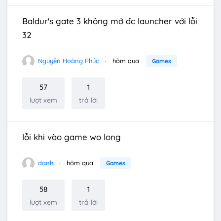
Baldur's gate 3 không mở đc launcher với lỗi
32
Nguyễn Hoàng Phúc
hôm qua
Games
57
1
lượt xem
trả lời
lỗi khi vào game wo long
danh
hôm qua
Games
58
1
lượt xem
trả lời