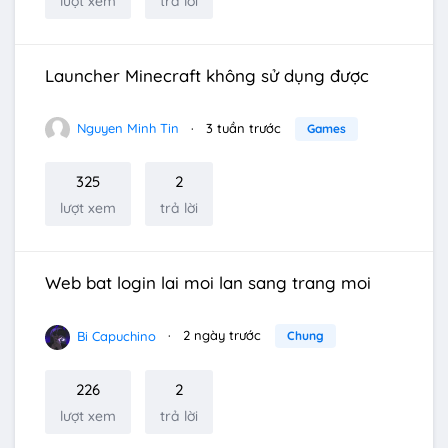
lượt xem
trả lời
Launcher Minecraft không sử dụng được
Nguyen Minh Tin
3 tuần trước
Games
325
2
lượt xem
trả lời
Web bat login lai moi lan sang trang moi
Bi Capuchino
2 ngày trước
Chung
226
2
lượt xem
trả lời