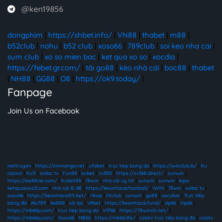
@ken19856
dongphim
|
https://shbet.info/
|
VN88
|
thabet
|
m88
|
b52club
|
nohu
|
b52 club
|
xoso66
|
789club
|
soi keo nha cai
|
sum club
|
xo so mien bac
|
ket qua xo so
|
xocdia
|
https://febet.gr.com/
|
tải go88
|
kèo nhà cái
|
boc88
|
thabet
|
NH88
|
GG88
|
O8
|
https://ok9.today/
|
Fanpage
Join Us on Facebook
nettruyen
|
https://zinmanga.net
|
ufabet
|
truc tiep bong da
|
https://iwinclub.la/
|
Ku
casino
|
Ku11
|
xoilac tv
|
Fun88
|
kubet
|
sv388
|
https://sv368.direct/
|
sunwin
|
https://ee88vie.com/
|
Kubet88
|
78win
|
nhà cái uy tín
|
sunwin
|
sunwin
|
kqxs
ketquaxoso3.com
|
nhà cái lô đề
|
https://keonhacai.football/
|
IWIN
|
78win
|
xoilac tv
|
xoso66
|
https://keonhacai55.bet/
|
rikvip
|
hitclub
|
sunwin
|
go88
|
socolive
|
Trực tiếp
bóng đá
|
Alo789
|
Ae888
|
xôi lạc
|
v9bet
|
https://keonhacai.fund/
|
vip66
|
Vip66
|
https://mb66p.com/
|
truc tiep bong da
|
VIP66
|
https://78winnh.net/
|
https://mb66q.com/
|
Xoso66
|
MB66
|
https://mb66.life/
|
colatv trực tiếp bóng đá
|
colatv