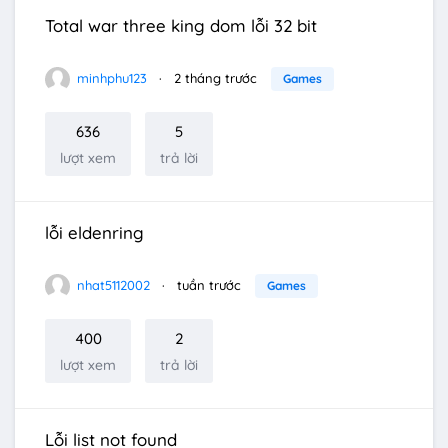
Total war three king dom lỗi 32 bit
minhphu123
2 tháng trước
Games
636
5
lượt xem
trả lời
lỗi eldenring
nhat5112002
tuần trước
Games
400
2
lượt xem
trả lời
Lỗi list not found