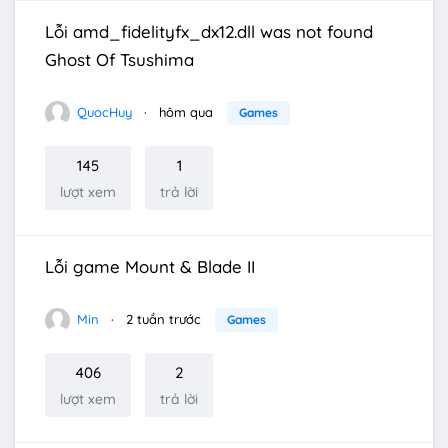
Lỗi amd_fidelityfx_dx12.dll was not found
Ghost Of Tsushima
QuocHuy
hôm qua
Games
145
1
lượt xem
trả lời
Lỗi game Mount & Blade II
Min
2 tuần trước
Games
406
2
lượt xem
trả lời