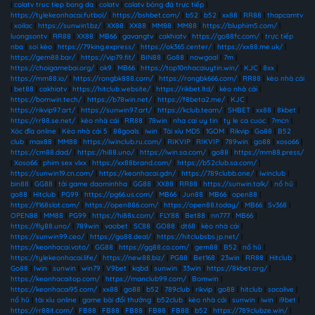
|
colatv truc tiep bong da
|
colatv
|
colatv bóng đá trực tiếp
|
https://tylekeonhacai.futbol/
|
https://bshbet.com/
|
b52
|
b52
|
xx88
|
RR88
|
thapcamtv
|
xoilac
|
https://sunwin1.bz/
|
XX88
|
XX88
|
MM88
|
MM88
|
https://bluphim5.com/
|
luongsontv
|
RR88
|
XX88
|
MB66
|
gavangtv
|
cakhiatv
|
https://go88fc.com/
|
trực tiếp
nba
|
soi kèo
|
https://79king.express/
|
https://ok365.center/
|
https://xx88.me.uk/
|
https://gem88.bar/
|
https://vip79.fit/
|
BIN88
|
Go88
|
nowgoal
|
7m
|
https://choigamebai.org/
|
ok9
|
MB66
|
https://top10nhacaiuytin.win/
|
KJC
|
8xx
|
https://mm88.io/
|
https://rongbk888.com/
|
https://rongbk666.com/
|
RR88
|
kèo nhà cái
|
bet88
|
cakhiatv
|
https://hitclub.website/
|
https://rikbet.ltd/
|
kèo nhà cái
|
https://bomwin.tech/
|
https://b78win.net/
|
https://f8beta2.me/
|
KJC
|
https://rikvip97.art/
|
https://sunwin97.art/
|
https://kclub.team/
|
SHBET
|
xx88
|
8kbet
|
https://rr88.se.net/
|
kèo nhà cái
|
RR88
|
78win
|
nha cai uy tin
|
ty le ca cuoc
|
7mcn
|
Xóc đĩa online
|
Kèo nhà cái 5
|
88goals
|
iwin
|
Tài xỉu MD5
|
1GOM
|
Rikvip
|
Go88
|
B52
club
|
max88
|
MM88
|
https://iwinclub.ru.com/
|
RIKVIP
|
RIKVIP
|
789win
|
go88
|
xoso66
|
https://cm88.dad/
|
https://hi88.uno/
|
https://iwin.sa.com/
|
go88
|
https://mm88.press/
|
Xoso66
|
phim sex vlxx
|
https://xx88brand.com/
|
https://b52club.sa.com/
|
https://sunwin19.cn.com/
|
https://keonhacai.gdn/
|
https://789clubb.one/
|
iwinclub
|
bin88
|
GG88
|
tải game daominhha
|
GG88
|
XX88
|
RR88
|
https://sunwin.talk/
|
nổ hũ
|
go88
|
Hitclub
|
PG99
|
https://pg66.us.com/
|
MB66
|
Jun88
|
MB66
|
open88
|
https://f168slot.com/
|
https://open886.com/
|
https://open88.today/
|
MB66
|
Sv368
|
OPEN88
|
MM88
|
PG99
|
https://hi88s.com/
|
FLY88
|
Bet88
|
nn777
|
MB66
|
https://fly88.uno/
|
789win
|
vaobet
|
SC88
|
GO88
|
dt68
|
kèo nhà cái
|
https://sunwin99.ceo/
|
https://go88.deal/
|
https://hitclubsbs.jp.net/
|
https://keonhacai.voto/
|
GG88
|
https://gg88.co.com/
|
gem88
|
B52
|
nổ hũ
|
https://tylekeonhacai.life/
|
https://new88.biz/
|
PG88
|
Bet168
|
23win
|
RR88
|
Hitclub
|
Go88
|
Iwin
|
sunwin
|
win79
|
V9bet
|
kqbd
|
sunwin
|
33win
|
https://8kbet.org/
|
https://keonhacaitop.com/
|
https://manclub99.com/
|
Bomwin
|
https://keonhacai95.com/
|
xx88
|
go88
|
b52
|
789club
|
rikvip
|
go88
|
hitclub
|
socolive
|
nổ hũ
|
tài xỉu online
|
game bài đổi thưởng
|
b52club
|
kèo nhà cái
|
sunwin
|
iwin
|
i9bet
|
https://rr88it.com/
|
FB88
|
FB88
|
FB88
|
FB88
|
FB88
|
b52
|
https://789clubze.win/
|