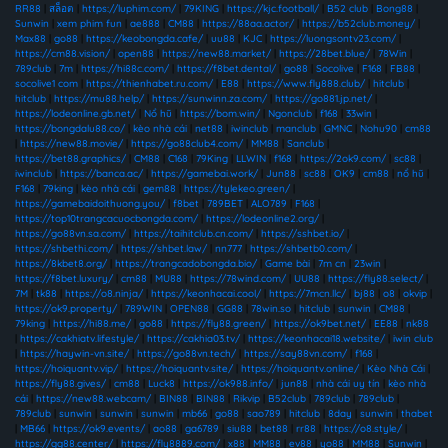
RR88
|
สล็อต
|
https://luphim.com/
|
79KING
|
https://kjc.football/
|
B52 club
|
Bong88
|
Sunwin
|
xem phim fun
|
ae888
|
CM88
|
https://88aa.actor/
|
https://b52club.money/
|
Max88
|
go88
|
https://keobongda.cafe/
|
uu88
|
KJC
|
https://luongsontv23.com/
|
https://cm88.vision/
|
open88
|
https://new88.market/
|
https://28bet.blue/
|
78Win
|
789club
|
7m
|
https://hi88c.com/
|
https://f8bet.dental/
|
go88
|
Socolive
|
F168
|
FB88
|
socolive1 com
|
https://thienhabet.ru.com/
|
E88
|
https://www.fly888.club/
|
hitclub
|
hitclub
|
https://mu88.help/
|
https://sunwinn.za.com/
|
https://go881.jp.net/
|
https://lodeonline.gb.net/
|
Nổ hũ
|
https://bom.win/
|
Ngonclub
|
f168
|
33win
|
https://bongdalu88.co/
|
kèo nhà cái
|
net88
|
iwinclub
|
manclub
|
GMNC
|
Nohu90
|
cm88
|
https://new88.movie/
|
https://go88club4.com/
|
MM88
|
Sanclub
|
https://bet88.graphics/
|
CM88
|
C168
|
79King
|
LLWIN
|
f168
|
https://2ok9.com/
|
sc88
|
iwinclub
|
https://banca.ac/
|
https://gamebai.work/
|
Jun88
|
sc88
|
OK9
|
cm88
|
nổ hũ
|
F168
|
79king
|
kèo nhà cái
|
gem88
|
https://tylekeo.green/
|
https://gamebaidoithuong.you/
|
f8bet
|
789BET
|
ALO789
|
F168
|
https://top10trangcacuocbongda.com/
|
https://lodeonline2.org/
|
https://go88vn.sa.com/
|
https://taihitclub.cn.com/
|
https://sshbet.io/
|
https://shbethi.com/
|
https://shbet.law/
|
nn777
|
https://shbetb0.com/
|
https://8kbet8.org/
|
https://trangcadobongda.bio/
|
Game bài
|
7m cn
|
23win
|
https://f8bet.luxury/
|
cm88
|
MU88
|
https://78wind.com/
|
UU88
|
https://fly88.select/
|
7M
|
tk88
|
https://o8.ninja/
|
https://keonhacai.cool/
|
https://7mcn.llc/
|
bj88
|
o8
|
okvip
|
https://ok9.property/
|
789WIN
|
OPEN88
|
GG88
|
78win.so
|
hitclub
|
sunwin
|
CM88
|
79king
|
https://hi88.me/
|
go88
|
https://fly88.green/
|
https://ok9bet.net/
|
EE88
|
nk88
|
https://cakhiatv.lifestyle/
|
https://cakhia03.tv/
|
https://keonhacai18.website/
|
iwin club
|
https://haywin-vn.site/
|
https://go88vn.tech/
|
https://say88vn.com/
|
f168
|
https://hoiquantv.vip/
|
https://hoiquantv.site/
|
https://hoiquantv.online/
|
Kèo Nhà Cái
|
https://fly88.gives/
|
cm88
|
Luck8
|
https://ok988.info/
|
jun88
|
nhà cái uy tín
|
kèo nhà
cái
|
https://new88.webcam/
|
BIN88
|
BIN88
|
Rikvip
|
B52club
|
789club
|
789club
|
789club
|
sunwin
|
sunwin
|
sunwin
|
mb66
|
go88
|
sao789
|
hitclub
|
8day
|
sunwin
|
thabet
|
MB66
|
https://ok9.events/
|
ao88
|
ga6789
|
siu88
|
bet88
|
rr88
|
https://o8.style/
|
https://gg88.center/
|
https://fly8889.com/
|
x88
|
MM88
|
ev88
|
yo88
|
MM88
|
Sunwin
|