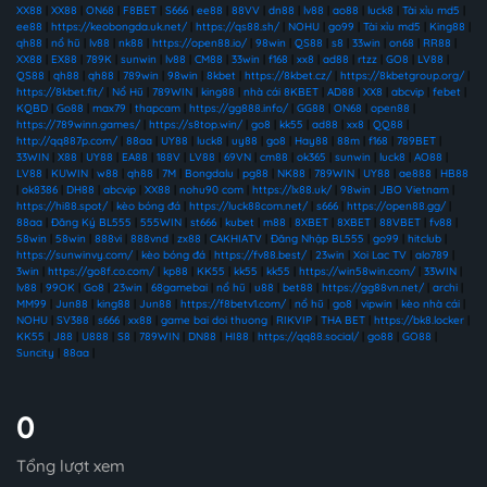
XX88
|
XX88
|
ON68
|
F8BET
|
S666
|
ee88
|
88VV
|
dn88
|
lv88
|
ao88
|
luck8
|
Tài xỉu md5
|
ee88
|
https://keobongda.uk.net/
|
https://qs88.sh/
|
NOHU
|
go99
|
Tài xỉu md5
|
King88
|
qh88
|
nổ hũ
|
lv88
|
nk88
|
https://open88.io/
|
98win
|
QS88
|
s8
|
33win
|
on68
|
RR88
|
XX88
|
EX88
|
789K
|
sunwin
|
lv88
|
CM88
|
33win
|
f168
|
xx8
|
ad88
|
rtzz
|
GO8
|
LV88
|
QS88
|
qh88
|
qh88
|
789win
|
98win
|
8kbet
|
https://8kbet.cz/
|
https://8kbetgroup.org/
|
https://8kbet.fit/
|
Nổ Hũ
|
789WIN
|
king88
|
nhà cái 8KBET
|
AD88
|
XX8
|
abcvip
|
febet
|
KQBD
|
Go88
|
max79
|
thapcam
|
https://gg888.info/
|
GG88
|
ON68
|
open88
|
https://789winn.games/
|
https://s8top.win/
|
go8
|
kk55
|
ad88
|
xx8
|
QQ88
|
http://qq887p.com/
|
88aa
|
UY88
|
luck8
|
uy88
|
go8
|
Hay88
|
88m
|
f168
|
789BET
|
33WIN
|
X88
|
UY88
|
EA88
|
188V
|
LV88
|
69VN
|
cm88
|
ok365
|
sunwin
|
luck8
|
AO88
|
LV88
|
KUWIN
|
w88
|
qh88
|
7M
|
Bongdalu
|
pg88
|
NK88
|
789WIN
|
UY88
|
ae888
|
HB88
|
ok8386
|
DH88
|
abcvip
|
XX88
|
nohu90 com
|
https://lx88.uk/
|
98win
|
JBO Vietnam
|
https://hi88.spot/
|
kèo bóng đá
|
https://luck88com.net/
|
s666
|
https://open88.gg/
|
88aa
|
Đăng Ký BL555
|
555WIN
|
st666
|
kubet
|
m88
|
8XBET
|
8XBET
|
88VBET
|
fv88
|
58win
|
58win
|
888vi
|
888vnd
|
zx88
|
CAKHIATV
|
Đăng Nhập BL555
|
go99
|
hitclub
|
https://sunwinvy.com/
|
kèo bóng đá
|
https://fv88.best/
|
23win
|
Xoi Lac TV
|
alo789
|
3win
|
https://go8f.co.com/
|
kp88
|
KK55
|
kk55
|
kk55
|
https://win58win.com/
|
33WIN
|
lv88
|
99OK
|
Go8
|
23win
|
68gamebai
|
nổ hũ
|
u88
|
bet88
|
https://gg88vn.net/
|
archi
|
MM99
|
Jun88
|
king88
|
Jun88
|
https://f8betv1.com/
|
nổ hũ
|
go8
|
vipwin
|
kèo nhà cái
|
NOHU
|
SV388
|
s666
|
xx88
|
game bai doi thuong
|
RIKVIP
|
THA BET
|
https://bk8.locker
|
KK55
|
J88
|
U888
|
S8
|
789WIN
|
DN88
|
HI88
|
https://qq88.social/
|
go88
|
GO88
|
Suncity
|
88aa
|
0
Tổng lượt xem