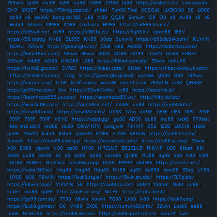
789win
|
go99
|
mu88
|
bj88
|
uu88
|
DN88
|
CM88
|
bj88
|
https://xoilactv.llc/
|
luongsontv
|
OK9
|
8XBET
|
https://79king.capital/
|
shbet
|
Fun88 Thai
|
XOSO66
|
LUCKY88
|
S8
|
U888
|
dn88
|
s8
|
ae888
|
bong da 365
|
J88
|
tt88
|
QQ88
|
Sunwin
|
O8
|
O8
|
s8
|
AU88
|
s8
|
s8
|
Hubet
|
Win55
|
MM88
|
XN88
|
Cakhiatv
|
HM88
|
https://u8888.house/
|
https://e68win.net
|
ev99
|
https://c168.buzz/
|
https://fly88.in/
|
open88
|
188V
|
https://S8.today
|
NK88
|
BL555
|
KK55
|
88aa
|
Sunwin
|
https://b52club14.com/
|
KUWIN
|
NOHU
|
789win
|
https://gavangtvv.cc/
|
C168
|
lx88
|
Ae888
|
https://8xbet1.co.com/
|
https://8xbet8x.it.com/
|
98win
|
68win
|
88AA
|
AO88
|
GO99
|
LLWIN
|
GG88
|
F8BET
|
555win
|
mb88
|
AO88
|
KING88
|
LX88
|
https://8kbet.com.ph/
|
33win
|
nohu90
|
https://twin68.gr.com/
|
SV368
|
https://8kbet.cafe/
|
8kbet
|
https://shbet-okvip.uk.com/
|
https://on68info.com/
|
77ag
|
https://gavangtv.global/
|
xoso66
|
QS88
|
U88
|
789win
|
https://mitomtv.cx/
|
LC88
|
lô đề online
|
xoso66
|
kèo nhà cái
|
789WIN
|
rs88
|
QH888
|
http://go99me.com/
|
8xx
|
https://58win1.info/
|
tv88
|
https://socolive.ai/
|
https://keonhacai555.us.com/
|
https://keonhacai55.ws/
|
http://hitclub1.ac/
|
https://iwinclub8.com/
|
https://gem88.in.net/
|
mb88
|
uu88
|
https://uu88.date/
|
https://new88.land/
|
https://new882.info/
|
UY88
|
77ag
|
ok365
|
G666
|
c168
|
789k
|
789F
|
789F
|
789F
|
789F
|
nổ hũ
|
https://kqbd.gg/
|
go88
|
AD88
|
au88
|
mu88
|
luck8
|
999bet
|
kèo nhà cái 5
|
red88
|
vic88
|
OKWINTV
|
luckywin
|
RIKVIP
|
B52
|
123B
|
LUCK8
|
st666
|
go88
|
78WIN
|
kubet
|
8kbet
|
ga6789
|
DN88
|
FLY88
|
98WIN
|
https://qs88.health/
|
Sunwin
|
https://new88.energy/
|
https://viscard.de.com/
|
https://ea88.us.org/
|
33win
|
X88
|
EX88
|
vipwin
|
tr88
|
qs88
|
UY88
|
HITCLUB
|
B52CLUB
|
RIKVIP
|
U88
|
8kbet
|
88I
|
88AA
|
uu88
|
bet88
|
s8
|
s8
|
ao88
|
qh88
|
xoso66
|
QH88
|
MU88
|
uy88
|
x88
|
lv88
|
lc88
|
UU88
|
HUBET
|
B52club
|
xoso66vn.app
|
UY88
|
MM99
|
ok8386
|
https://vsbetz.net/
|
https://vsbet365.io/
|
Hay88
|
Hay88
|
Hay88
|
NK88
|
uy88
|
Ae888
|
new88
|
33ag
|
UY88
|
UY88
|
U88
|
98WIN
|
https://luck8.style/
|
https://13win.studio/
|
https://789p.biz/
|
https://98win.toys/
|
VIPWIN
|
S8
|
https://siu88.co.com
|
88NN
|
thabet
|
tk88
|
uu88
|
kubet
|
mu88
|
gg88
|
https://go8.ae.org/
|
Nổ Hũ
|
https://nohu.best/
|
https://go99.com.se/
|
TT88
|
68win
|
kuwin
|
TG88
|
LX88
|
lv88
|
https://luck8.esq/
|
https://luck8.games/
|
O8
|
VN88
|
EX88
|
https://sunwin20.info/
|
32win
|
Luck8
|
ee88
|
uu88
|
NOHU90
|
https://red88.de.com
|
https://uk88sport.com.se
|
max79
|
llwin
|