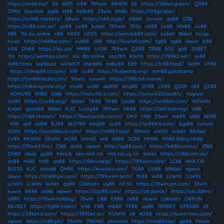
https://on68.live/
|
S8
|
kk55
|
lc88
|
789win
|
98WIN
|
S8
|
https://28bet.green/
|
QS88
|
CM88
|
Socolive
|
pg66
|
tt88
|
hello88
|
23win
|
888b
|
https://123ga.app/
|
https://sv368.markets/
|
68win
|
https://ok9.style/
|
mb88
|
sunwin
|
qq88
|
123b
|
https://rr88.com.se/
|
go88
|
uu88
|
kubet
|
789win
|
789p
|
u888
|
jw88
|
XIN88
|
uu88
|
X88
|
Tài xỉu online
|
x88
|
KK55
|
bl555
|
https://iwinclub88.cam/
|
kubet
|
8kbet
|
huvip
|
huvip
|
https://nk88w.com/
|
sv888
|
J88
|
http://kuwinfi.com/
|
tg88
|
tg88
|
kkwin
|
lc88
|
tr88
|
DN88
|
https://kjc.ad/
|
MM88
|
UY88
|
789win
|
QS88
|
TR88
|
b52
|
go8
|
28BET
|
7m
|
https://xemtiso.com/
|
xóc đĩa online
|
sao789
|
KWIN
|
https://789k2.net/
|
xx88
|
xx88.forex
|
jeetbuzz
|
wicket71
|
khela88
|
babu88
|
bd9
|
https://tr88.food/
|
Go99
|
UY88
|
https://rikvip88.cn.com/
|
h19
|
uu88
|
https://kubetmb.org/
|
mm88.yokohama
|
https://jun88media.com/
|
98win
|
sunwin
|
https://789club.meme/
|
https://tatarayume.org/
|
mu88
|
uu88
|
ae888
|
king88
|
UY88
|
LV88
|
QS88
|
x88
|
QS88
|
NOHU90
|
XN88
|
S666
|
https://nohu90-s.com/
|
https://sunwin20.health/
|
haywin
|
UU88
|
https://uu88.dog/
|
8xbet
|
TK88
|
TK88
|
Luck8
|
https://uu88sh.com/
|
VIPWIN
|
Kubet
|
good88
|
8kbet
|
KJC
|
Lucky88
|
789win
|
GK88
|
https://ok9.training/
|
c168
|
https://c168.stream/
|
https://78win.productions/
|
OK9
|
c168
|
23win
|
mb88
|
s666
|
AD88
|
XX8
|
xx8
|
ad88
|
BJ88
|
ALO789
|
king88
|
uu88
|
https://qs888.it.com/
|
bgd66
|
sunwin
|
AO88
|
https://xoso66a.uk.com/
|
https://nk88.food/
|
789win
|
win55
|
kubet
|
88vbet
|
LV88
|
KKWIN
|
32WIN
|
AO88
|
WinAZ
|
xx8
|
ad88
|
SC88
|
MM88
|
RR88 Đăng Nhập
|
https://33winf.fun/
|
C168
|
dn88
|
vipwin
|
http://qs88.spot/
|
https://lx886.casino/
|
Z188
|
DN88
|
rikvip
|
go88
|
hitclub
|
kèo nhà cái
|
nhà cái uy tín
|
8xbet
|
https://c168com.vip/
|
dn88
|
nk88
|
tt88
|
ao88
|
https://88vv.help/
|
https://789winn.click/
|
LC88
|
NHÀ CÁI
BL555
|
KJC
|
xoso66
|
QH88
|
https://kuwinss.com/
|
TG88
|
UU88
|
88kbet
|
vipwin
|
okwin
|
https://dn88tips.com/
|
https://789winn.tech/
|
fb88
|
xx88
|
LLWIN
|
LLWIN
|
LLWIN
|
LLWIN
|
kubet
|
qq88
|
Cakhiatv
|
uy88
|
nổ hũ
|
https://78win.jpn.com/
|
33win
|
kuwin
|
88AA
|
st666
|
vipwin
|
https://zqs88.com/
|
https://o8.dance/
|
https://o8.claims/
|
U888
|
https://78win.holiday/
|
78win
|
c168
|
EX88
|
nk88
|
vipwin
|
cakhiatv
|
OKFUN
|
88JBET
|
https://tg88.miami/
|
VN6
|
F168
|
mb88
|
TP88
|
qq88
|
789BET
|
OPEN88
|
s8
|
https://28bet.it.com/
|
https://789bet.ac/
|
KUWIN
|
s8
|
AO88
|
https://kuwin.mex.com/
|
vipwin
|
https://lv88.ph/
|
33WIN
|
79KING
|
phimmoi
|
https://mm88.tax/
|
go88
|
98win
|