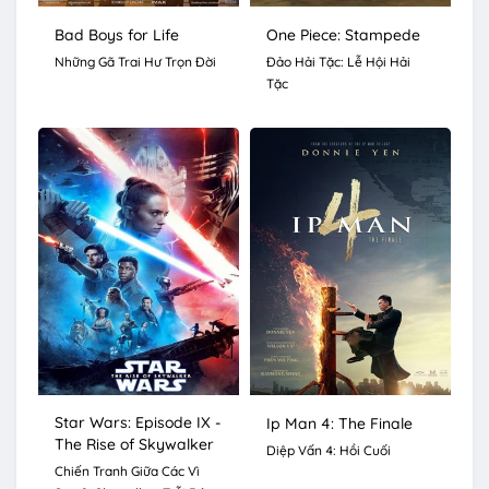
Bad Boys for Life
One Piece: Stampede
Những Gã Trai Hư Trọn Đời
Đảo Hải Tặc: Lễ Hội Hải
Tặc
Star Wars: Episode IX -
Ip Man 4: The Finale
The Rise of Skywalker
Diệp Vấn 4: Hồi Cuối
Chiến Tranh Giữa Các Vì