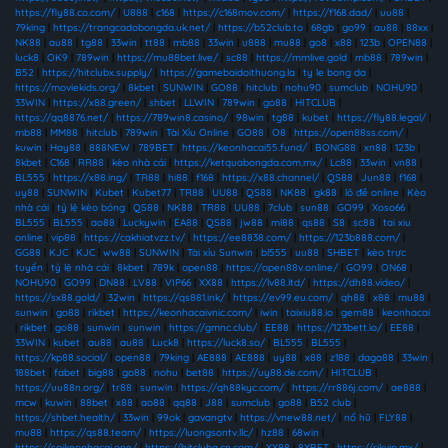
https://fly88.co.com/
|
U888
|
c168
|
https://c168mov.com/
|
https://f168.dad/
|
uu88
|
79king
|
https://trangcadobongda.uk.net/
|
https://b52club.to
|
68gb
|
go99
|
au88
|
88xx
|
NK88
|
au88
|
tg88
|
33win
|
tt88
|
mb88
|
33win
|
u888
|
mu88
|
go8
|
x88
|
123b
|
OPEN88
|
luck8
|
OK9
|
789win
|
https://mu88bet.live/
|
sc88
|
https://mmlive.gold
|
mb88
|
789win
|
B52
|
https://hitclubx.supply/
|
https://gamebaidoithuong.la
|
ty le bong da
|
https://moviekids.org/
|
8kbet
|
SUNWIN
|
GO88
|
hitclub
|
nohu90
|
sumclub
|
NOHU90
|
33WIN
|
https://x88.green/
|
shbet
|
LLWIN
|
789win
|
go88
|
HITCLUB
|
https://qq8876.net/
|
https://789win8.casino/
|
98win
|
tg88
|
kubet
|
https://fly88.legal/
|
mb88
|
MM88
|
hitclub
|
789win
|
Tài Xỉu Online
|
GO88
|
O8
|
https://open88ss.com/
|
kuwin
|
Hay88
|
888NEW
|
789BET
|
https://keonhacai55.fund/
|
BONG88
|
xn88
|
123b
|
8kbet
|
C168
|
RR88
|
kèo nhà cái
|
https://ketquabongda.com.mx/
|
Lc88
|
33win
|
vn88
|
BL555
|
https://x88.ing/
|
TR88
|
hi88
|
f168
|
https://x88.channel/
|
QS88
|
Jun88
|
f168
|
uy88
|
SUNWIN
|
Kubet
|
Kubet77
|
TR88
|
UU88
|
QS88
|
NK88
|
gk88
|
lô đề online
|
Kèo
nhà cái
|
tỷ lệ kèo bóng
|
QS88
|
NK88
|
TR88
|
UU88
|
7club
|
sun88
|
GO99
|
Xoso66
|
BL555
|
BL555
|
ao88
|
Luckywin
|
EA88
|
QS88
|
jw88
|
ml88
|
qs88
|
S8
|
sc88
|
tai xiu
online
|
vip88
|
https://cakhiatvzz.tv/
|
https://ee8838.com/
|
https://123b888.com/
|
GG88
|
KJC
|
KJC
|
ww88
|
SUNWIN
|
Tài xỉu Sunwin
|
bl555
|
uu88
|
SHBET
|
kèo trực
tuyến
|
tỷ lệ nhà cái
|
8kbet
|
789k
|
open88
|
https://open88v.online/
|
GO99
|
ON68
|
NOHU90
|
GO99
|
DN88
|
LV88
|
VIP66
|
XX88
|
https://lv88.ltd/
|
https://dh88.video/
|
https://sx88.gold/
|
32win
|
https://qs881.ink/
|
https://ev99.eu.com/
|
qh88
|
x88
|
mu88
|
sunwin
|
go88
|
rikbet
|
https://keonhacaivnic.com/
|
iwin
|
taixiu88.io
|
gem88
|
keonhacai
|
rikbet
|
go88
|
sunwin
|
sunwin
|
https://gmnc.club/
|
EE88
|
https://123bett.io/
|
EE88
|
33WIN
|
kubet
|
au88
|
au88
|
Luck8
|
https://luck8.so/
|
BL555
|
BL555
|
https://kp88.social/
|
open88
|
79king
|
AE888
|
AE888
|
uy88
|
x88
|
z188
|
daga88
|
33win
|
188bet
|
fabet
|
big88
|
go88
|
nohu
|
bet88
|
https://uy88.de.com/
|
HITCLUB
|
https://uu88n.org/
|
tr88
|
sunwin
|
https://qh88kyc.com/
|
https://rr886j.com/
|
ae888
|
mcw
|
kuwin
|
88bet
|
x88
|
ao88
|
qq88
|
J88
|
sumclub
|
go88
|
B52 club
|
https://shbet.health/
|
33win
|
99ok
|
gavangtv
|
https://vnew88.net/
|
nổ hũ
|
FLY88
|
mu88
|
https://qs88.team/
|
https://luongsontv.llc/
|
hz88
|
68win
|
https://soikeonhacai.one/
|
https://hitcluba.cn.com/
|
XX88
|
8XBET
|
https://rikvip.mx/
|