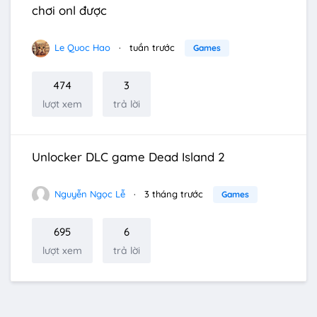
chơi onl được
Le Quoc Hao
tuần trước
Games
474
3
lượt xem
trả lời
Unlocker DLC game Dead Island 2
Nguyễn Ngọc Lễ
3 tháng trước
Games
695
6
lượt xem
trả lời