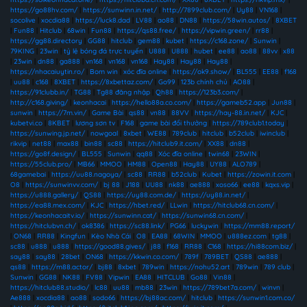
https://go88hv.com/
|
https://sunwinn.in.net/
|
http://7899club.com/
|
Uy88
|
VN168
|
socolive
|
xocdia88
|
https://luck8.dad
|
LV88
|
ao88
|
DN88
|
https://58win.autos/
|
8XBET
|
Fun88
|
Hitclub
|
68win
|
Fun88
|
https://qs88.free/
|
https://vipwin.green/
|
rr88
|
https://gg88.directory
|
GG88
|
hitclub
|
gem88
|
kubet
|
https://c168.zone/
|
Sunwin
|
79KING
|
23win
|
tỷ lệ bóng đá trực tuyến
|
U888
|
U888
|
hubet
|
ee88
|
ao88
|
88vv
|
x88
|
23win
|
dn88
|
ga888
|
vn168
|
vn168
|
vn168
|
Hay88
|
Hay88
|
Hay88
|
https://nhacaiuytin.ro/
|
Bom win
|
xóc đĩa online
|
https://ok9.show/
|
BL555
|
EE88
|
f168
|
uu88
|
c168
|
8XBET
|
https://8xbettaz.com/
|
Go99
|
123b chính chủ
|
AO88
|
https://91clubb.in/
|
TG88
|
Tg88 đăng nhập
|
Qh88
|
https://123b3.com/
|
http://c168.giving/
|
keonhacai
|
https://hello88a.co.com/
|
https://gameb52.app
|
Jun88
|
sunwin
|
https://7m.vin/
|
Game Bài
|
qs88
|
vn88
|
88VV
|
https://hay-88.in.net/
|
KJC
|
kubetvi.co
|
8KBET
|
lương sơn tv
|
F168
|
game bài đổi thưởng
|
https://789club1.today
|
https://sunwing.jp.net/
|
nowgoal
|
8xbet
|
WE88
|
789club
|
hitclub
|
b52club
|
iwinclub
|
rikvip
|
net88
|
max88
|
bin88
|
sc88
|
https://hitclub9.it.com/
|
XX88
|
dn88
|
https://go8f.design/
|
BL555
|
Sunwin
|
qq88
|
Xóc đĩa online
|
twin68
|
23WIN
|
https://55club.pro/
|
MB66
|
MMOO
|
HM88
|
Open88
|
Hay88
|
UY88
|
ALO789
|
68gamebai
|
https://uu88.nagoya/
|
sc88
|
RR88
|
b52club
|
Kubet
|
https://zowin.it.com
|
O8
|
https://sunwinvv.com/
|
bj 88
|
J188
|
UU88
|
nk88
|
ae888
|
xoso66
|
ee88
|
kqxs.vip
|
https://u888.gallery/
|
QS88
|
https://uy88.com.de/
|
https://uy88.in.net/
|
https://ea88.mex.com/
|
KJC
|
https://hbet.red/
|
LLwin
|
https://hitclub68.cn.com/
|
https://keonhacaitv.io/
|
https://sunwinn.cat/
|
https://sunwin68.cn.com/
|
https://hitclubvn.ch/
|
ok8386
|
https://sc88.link/
|
PG66
|
luckywin
|
https://mm88.report/
|
ON68
|
RR88
|
Kingfun
|
Kèo Nhà Cái
|
O8
|
EA88
|
68WIN
|
MMOO
|
u888ez.com
|
tg88
|
sc88
|
u888
|
u888
|
https://good88.gives/
|
j88
|
f168
|
RR88
|
C168
|
https://hi88com.biz/
|
say88
|
say88
|
28bet
|
ON68
|
https://kkwin.co.com/
|
789f
|
789BET
|
QS88
|
ae888
|
qs88
|
https://m88.actor/
|
bj88
|
8xbet
|
789win
|
https://nohu52.art
|
789win
|
789 club
|
Sunwin
|
GG88
|
NK88
|
FV88
|
Vipwin
|
EA88
|
HITCLUB
|
Go88
|
Vin88
|
https://hitclub88.studio/
|
lc88
|
uu88
|
mb88
|
23win
|
https://789bet7a.com/
|
winvn
|
Ae888
|
xocdia88
|
ao88
|
sodo66
|
https://bj88ac.com/
|
hitclub
|
https://sunwin1.com.co/