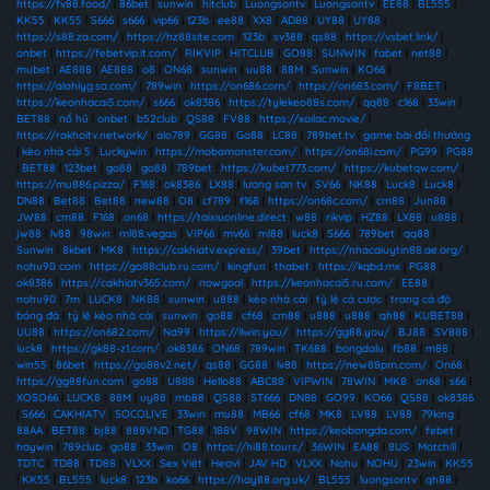
https://fv88.food/
|
86bet
|
sunwin
|
hitclub
|
Luongsontv
|
Luongsontv
|
EE88
|
BL555
|
KK55
|
KK55
|
S666
|
s666
|
vip66
|
123b
|
ee88
|
XX8
|
AD88
|
UY88
|
UY88
|
https://s88.za.com/
|
https://hz88site.com
|
123b
|
sv388
|
qs88
|
https://vsbet.link/
|
onbet
|
https://febetvip.it.com/
|
RIKVIP
|
HITCLUB
|
GO88
|
SUNWIN
|
fabet
|
net88
|
mubet
|
AE888
|
AE888
|
o8
|
ON68
|
sunwin
|
uu88
|
88M
|
Sunwin
|
KO66
|
https://alahlyg.sa.com/
|
789win
|
https://on686.com/
|
https://on683.com/
|
F8BET
|
https://keonhacai5.com/
|
s666
|
ok8386
|
https://tylekeo88s.com/
|
qq88
|
c168
|
33win
|
BET88
|
nổ hũ
|
onbet
|
b52club
|
QS88
|
FV88
|
https://xoilac.movie/
|
https://rakhoitv.network/
|
alo789
|
GG88
|
Go88
|
LC88
|
789bet.tv
|
game bài đổi thưởng
|
kèo nhà cái 5
|
Luckywin
|
https://mobamonster.com/
|
https://on68i.com/
|
PG99
|
PG88
|
BET88
|
123bet
|
go88
|
go88
|
789bet
|
https://kubet773.com/
|
https://kubetqw.com/
|
https://mu886.pizza/
|
F168
|
ok8386
|
LX88
|
lương sơn tv
|
SV66
|
NK88
|
Luck8
|
Luck8
|
DN88
|
Bet88
|
Bet88
|
new88
|
O8
|
cf789
|
f168
|
https://on68c.com/
|
cm88
|
Jun88
|
JW88
|
cm88
|
F168
|
on68
|
https://taixiuonline.direct
|
w88
|
rikvip
|
HZ88
|
LX88
|
u888
|
jw88
|
lv88
|
98win
|
ml88.vegas
|
VIP66
|
mv66
|
ml88
|
luck8
|
S666
|
789bet
|
qq88
|
Sunwin
|
8kbet
|
MK8
|
https://cakhiatv.express/
|
39bet
|
https://nhacaiuytin88.ae.org/
|
nohu90 com
|
https://go88club.ru.com/
|
kingfun
|
thabet
|
https://kqbd.mx
|
PG88
|
ok8386
|
https://cakhiatv365.com/
|
nowgoal
|
https://keonhacai5.ru.com/
|
EE88
|
nohu90
|
7m
|
LUCK8
|
NK88
|
sunwin
|
u888
|
kèo nhà cái
|
tỷ lệ cá cược
|
trang cá độ
bóng đá
|
tỷ lệ kèo nhà cái
|
sunwin
|
go88
|
cf68
|
cm88
|
u888
|
u888
|
qh88
|
KUBET88
|
UU88
|
https://on682.com/
|
Na99
|
https://llwin.you/
|
https://gg88.you/
|
BJ88
|
SV888
|
luck8
|
https://gk88-z1.com/
|
ok8386
|
ON68
|
789win
|
TK688
|
bongdalu
|
fb88
|
m88
|
win55
|
86bet
|
https://go88v2.net/
|
qs88
|
GG88
|
lv88
|
https://new88pm.com/
|
On68
|
https://gg88fun.com
|
go88
|
U888
|
Hello88
|
ABC88
|
VIPWIN
|
78WIN
|
MK8
|
on68
|
s66
|
XOSO66
|
LUCK8
|
88M
|
uy88
|
mb88
|
QS88
|
ST666
|
DN88
|
GO99
|
KO66
|
QS88
|
ok8386
|
S666
|
CAKHIATV
|
SOCOLIVE
|
33win
|
mu88
|
MB66
|
cf68
|
MK8
|
LV88
|
LV88
|
79king
|
88AA
|
BET88
|
bj88
|
888VND
|
TG88
|
188V
|
98WIN
|
https://keobongda.com/
|
febet
|
haywin
|
789club
|
go88
|
33win
|
O8
|
https://hi88.tours/
|
36WIN
|
EA88
|
8US
|
Motchill
|
TDTC
|
TD88
|
TD88
|
VLXX
|
Sex Việt
|
Heovl
|
JAV HD
|
VLXX
|
Nohu
|
NOHU
|
23win
|
KK55
|
KK55
|
BL555
|
luck8
|
123b
|
ko66
|
https://hay88.org.uk/
|
BL555
|
luongsontv
|
qh88
|