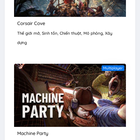
Corsair Cove
Thế giới mở
Sinh tồn
Chiến thuật
Mô phỏng
Xây
dựng
Multiplayer
Machine Party