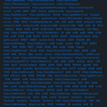
|
https://go88a.bid/
|
https://hitclub1.jpn.com/
|
https://iwin.it.com/
|
https://789club63.com/
|
https://rikvipv2.com/
|
https://rikvip3.jp.net/
|
https://keonhacai5.hot/
|
https://gamebaidoithuong1.io/
|
https://sunwin1.jp.net/
|
sunwin
|
Jun88
|
U888
|
U888
|
Sunwin
|
go88com.club
|
haywinvip.jp.net
|
https://fly888y.com/
|
https://go88p.one/
|
iWin68
|
https://go88bet.in.net/
|
nowgoal
|
Mmwin
|
https://c168game.com/
|
zowinmoi.com
|
https://789-club.best
|
https://b52club-
vn.com
|
PG88
|
vf555
|
Fun88dangnhap.net
|
w88
|
w88
|
AU88
|
kubet
|
trang chủ mb88
|
trang chủ au88
|
trang chủ x88
|
trang chủ tg88
|
trang chủ c168
|
XX88
|
xx88
|
S8
|
33win
|
cakhiatv
|
8kbet
|
UY88
|
bet88
|
lô đề online
|
NK88
|
https://nk88.gives/
|
llwin đăng
nhập
|
https://u888bet.live/
|
https://mm88t.dev/
|
s8
|
tg88
|
hz88
|
qs88
|
MB66
|
UU88
|
GO8
|
uu88
|
SC88
|
on68
|
BL555
|
BL555
|
BL555
|
BL555
|
cổng game hitclub
|
cổng
game sunwin
|
8XBET
|
8XBET
|
sunwin nổ hũ
|
thapcam
|
8DAY
|
KING88
|
j88
|
https://qs88.baby/
|
https://c168.guru/
|
uu88
|
hubet
|
sunwin
|
hi88
|
TX88
|
DABET
|
DA88
|
TA88
|
SIN88
|
11BET
|
VIN88
|
DU88
|
9bet
|
bu88
|
Oxbet
|
haywin
|
https://say88vn.site/
|
hitclub
|
99ok
|
https://sunwin29.com/
|
nohu
|
az888
|
ug88
|
ea88
|
S666
|
789win
|
s666
|
sunwin
|
sunwin
|
https://keonhacai5.boats/
|
sv368hn.com
|
SV388
|
Kubet
|
https://alo789apk.app/
|
https://hitclub1.guru/
|
https://b52.ventures/
|
https://luongson117.tv/
|
https://8kbettt.co/
|
lv88
|
qh88
|
GO99
|
nhatvip
|
vipwin
|
tr88
|
nk88
|
56win
|
hitclub.compare
|
123bet
|
QS88
|
TG88
|
DN88
|
789WIN
|
gem88
|
fb88
|
trang chủ go88
|
tỷ lệ kèo
|
kèo bóng đá hôm nay
|
rikvip
|
vin777
|
lucky88
|
mb88
|
ao88
|
TK88
|
https://ao88.uk.net/
|
https://xoso66a.co.com/
|
nk88
|
LUCK8
|
https://ao88y.top
|
6623
|
H19.com
|
tt88
|
DN88
|
OPEN88
|
C168
|
https://xx88.uk.com/
|
https://gg88se.com/
|
PG66
|
88kbet
|
uu88
|
https://lc88.website/
|
https://vipwin.luxury/
|
au88
|
grandpashabet
|
EE88
|
https://88i.mobile/
|
https://88m.ae.org/
|
88M
|
88M
|
AO88
|
88M
|
Luck8
|
https://88aa.technology
|
jw88
|
98Win
|
TG88
|
DH88
|
AO88
|
123B
|
Luck8
|
https://dn88s.net/
|
https://go8.onl/
|
OKWIN
|
ao88
|
x88
|
https://ao88.cx/
|
https://nk88.select/
|
tr88
|
nk88
|
uu88
|
https://vsbet.love/
|
https://soikeo.jpn.com/
|
https://gamebai.ae.org/
|
23win
|
GG88
|
LLWIN
|
Tieulamtv
|
Tieulamtv
|
Tieulamtv
|
Tieulamtv
|
Tieulamtv
|
Tieulamtv
|
Tieulamtv
|
vu88
|
https://hitclub88.net/
|
C168
|
S666
|
https://s666.holiday/
|
đá gà trực tiếp
|
RR99
|
Vaidebet
|
S8
|
socolive
|
tk88
|
S8
|