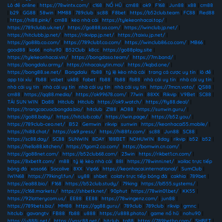
Lô đề online
|
https://78wintx.com/
|
c168
|
NỔ HŨ
|
cm88
|
ok9
|
F168
|
Jun88
|
x88
|
cm88
|
b29
|
GG88
|
58win
|
MM88
|
789club
|
sc88
|
F8bet
|
https://b52club.team
|
FC88
|
Red88
|
https://hi88.pink/
|
cm88
|
kèo nhà cái
|
https://tylekeonhacai.top/
|
https://789clubb.uk.net/
|
https://go888.sa.com/
|
https://iwinclub.jp.net/
|
https://hitclubb.jp.net/
|
https://rikvipp.jp.net/
|
https://taixiu.jp.net/
|
https://go88b.co.com/
|
https://789club1.co.com/
|
https://iwinclub86.co.com/
|
MB66
|
good88
|
ko66
|
nohu90
|
B52Club
|
k8cc
|
https://go88play.site
|
https://tylekeonhacai.vin/
|
https://bongdaso.team/
|
https://7m.band/
|
https://bongdalu.army/
|
https://nhacaiuytin.moi/
|
https://kqbd.one/
|
https://bong88.se.net/
|
Bongdalu
|
fb88
|
tỷ lệ kèo nhà cái
|
trang cá cược uy tín
|
lô đề
|
app tài xỉu
|
fb88
|
vsbet
|
uk88
|
fabet
|
fb88
|
fb88
|
fb88
|
nhà cái uy tín
|
nhà cái uy tín
|
nhà cái uy tín
|
nhà cái uy tín
|
nhà cái uy tín
|
nhà cái uy tín
|
https://7mcn.voto/
|
QS88
|
cm88
|
https://qq88.media/
|
https://ok99678.com/
|
77win
|
88XX
|
Rikvip
|
V9Bet
|
SC88
|
TẢI SUN WIN
|
Da88
|
Hitclub
|
Hitclub
|
https://ok9.watch/
|
https://fly88.deal/
|
https://trangcacuocbongda.bio/
|
hitclub
|
Z188
|
AO88
|
https://sunwin.guru/
|
https://go88.baby/
|
https://hitclub.cab/
|
https://iwin.page/
|
https://b52.you/
|
https://789club-ceo.net/
|
B52
|
Gemwin
|
rikvip
|
sunwin
|
https://keonhacai55.mobile/
|
https://hi88.chat/
|
https://ok9.press/
|
https://hi88fz.com/
|
sc88
|
Jun88
|
SC88
|
https://sc88.day/
|
SC88
|
SUNWIN
|
8DAY
|
188BET
|
NOHUWIN
|
8day
|
rikvip
|
b52
|
b52
|
https://hello88.kitchen/
|
https://1gom2.co.com/
|
https://bomwin.cn.com/
|
https://go88net.com/
|
https://b52club68.com/
|
23win
|
https://rikbet1.cn.com/
|
https://8xbetlt.com/
|
m88
|
tỷ lệ kèo nhà cái
|
88I
|
https://78winni.net/
|
xoilac trực tiếp
bóng đá
|
xoso66
|
Socolive
|
8XX
|
Vip66
|
https://keonhacai.international/
|
SumClub
|
IWIN68
|
https://79king1.fun/
|
uy88
|
shbet
|
colatv trực tiếp bóng đá
|
cakhia
|
789bet
|
https://ea88.bio/
|
F168
|
https://b52club.study/
|
79king
|
https://bl555.systems/
|
https://c168.markets/
|
https://shbetk.net/
|
90phut
|
https://78win01.bet/
|
KK55
|
https://92lotterycom.us/
|
EE88
|
EE88
|
https://78wingenz.com/
|
jun88
|
https://789bets.biz/
|
MM88
|
https://gg88.guru/
|
789club
|
789club
|
rikvip
|
gmnc
|
hitclub
|
gavangtv
|
FB88
|
fb88
|
u888
|
https://u888.photo/
|
game nổ hũ
|
nohu90
|
https://u888j.net/
|
https://vnsc88.net/
|
hitclub
|
tg88
|
https://789bethp.com/
|
SHBET
|