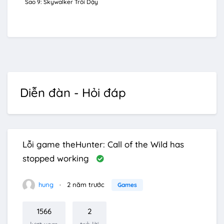
Sao 9: Skywalker Trỗi Dậy
Diễn đàn - Hỏi đáp
Lỗi game theHunter: Call of the Wild has
stopped working
hung
2 năm trước
Games
1566
2