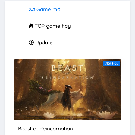
Game mới
TOP game hay
Update
Việt hóa
Beast of Reincarnation