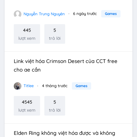
Nguyễn Trung Nguyên
6 ngày trước
Games
445
5
lượt xem
trả lời
Link việt hóa Crimson Desert của CCT free
cho ae cần
Titlee
4 tháng trước
Games
4545
5
lượt xem
trả lời
Elden Ring không việt hóa được và không