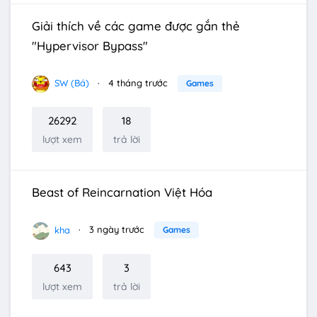
Giải thích về các game được gắn thẻ
"Hypervisor Bypass"
SW (Bá)
4 tháng trước
Games
26292
18
lượt xem
trả lời
Beast of Reincarnation Việt Hóa
kha
3 ngày trước
Games
643
3
lượt xem
trả lời