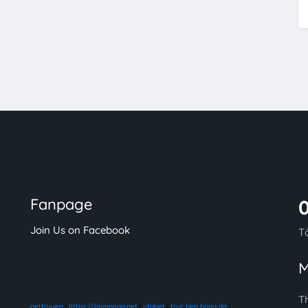
Fanpage
Join Us on Facebook
T
M
T
nettruyen
|
https://zinmanga.net
|
ufabet
|
truc tiep bong da
|