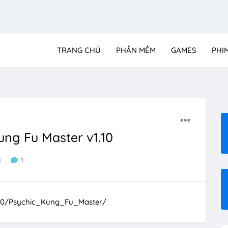
TRANG CHỦ
PHẦN MỀM
GAMES
PHI
ung Fu Master v1.10
1
1
720/Psychic_Kung_Fu_Master/