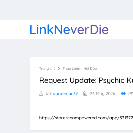
Trang chủ
Thảo Luận - Hỏi Đáp
Request Update: Psychic K
bởi
doraemon39
26 May 2026
29
https://store.steampowered.com/app/3313