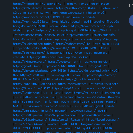
https://iwinclub.la/
|
Ku casino
|
Ku11
|
xoilac tv
|
Fun88
|
kubet
|
sv388
|
ti
https://sv368.direct/
|
sunwin
|
https://ee88vie.com/
|
Kubet88
|
78win
|
nhà
cái uy tín
|
sunwin
|
sunwin
|
kqxs ketquaxoso3.com
|
nhà cái lô đề
|
https://keonhacai.football/
|
IWIN
|
78win
|
xoilac tv
|
xoso66
|
https://keonhacai55.bet/
|
rikvip
|
hitclub
|
sunwin
|
go88
|
socolive
|
Trực tiếp
bóng đá
|
Alo789
|
Ae888
|
xôi lạc
|
v9bet
|
https://keonhacai.fund/
|
vip66
|
Vip66
|
https://mb66p.com/
|
truc tiep bong da
|
VIP66
|
https://78winnh.net/
|
https://mb66q.com/
|
Xoso66
|
MB66
|
https://mb66.life/
|
colatv trực tiếp
bóng đá
|
colatv
|
colatv truc tiep bong da
|
colatv
|
colatv bóng đá trực tiếp
|
https://tylekeonhacai.futbol/
|
https://bshbet.com/
|
b52
|
b52
|
xx88
|
RR88
|
thapcamtv
|
xoilac
|
https://sunwin1.bz/
|
XX88
|
XX88
|
MM88
|
MM88
|
https://bluphim5.com/
|
luongsontv
|
RR88
|
XX88
|
MB66
|
gavangtv
|
cakhiatv
|
https://go88fc.com/
|
trực tiếp nba
|
soi kèo
|
https://79king.express/
|
https://ok365.center/
|
https://xx88.me.uk/
|
https://gem88.bar/
|
https://vip79.fit/
|
BIN88
|
Go88
|
nowgoal
|
7m
|
https://choigamebai.org/
|
ok9
|
MB66
|
https://top10nhacaiuytin.win/
|
KJC
|
8xx
|
https://mm88.io/
|
https://rongbk888.com/
|
https://rongbk666.com/
|
RR88
|
kèo nhà cái
|
bet88
|
cakhiatv
|
https://hitclub.website/
|
https://rikbet.ltd/
|
kèo nhà cái
|
https://bomwin.tech/
|
https://b78win.net/
|
https://f8beta2.me/
|
KJC
|
https://rikvip97.art/
|
https://sunwin97.art/
|
https://kclub.team/
|
SHBET
|
xx88
|
8kbet
|
https://rr88.se.net/
|
kèo nhà cái
|
RR88
|
78win
|
nha cai uy tin
|
ty le ca cuoc
|
7mcn
|
Xóc đĩa online
|
Kèo nhà
cái 5
|
88goals
|
iwin
|
Tài xỉu MD5
|
1GOM
|
Rikvip
|
Go88
|
B52 club
|
max88
|
MM88
|
https://iwinclub.ru.com/
|
RIKVIP
|
RIKVIP
|
789win
|
go88
|
xoso66
|
https://cm88.dad/
|
https://hi88.uno/
|
https://iwin.sa.com/
|
go88
|
https://mm88.press/
|
Xoso66
|
phim sex vlxx
|
https://xx88brand.com/
|
https://b52club.sa.com/
|
https://sunwin19.cn.com/
|
https://keonhacai.gdn/
|
https://789clubb.one/
|
iwinclub
|
bin88
|
GG88
|
tải game daominhha
|
GG88
|
XX88
|
RR88
|
https://sunwin.talk/
|
nổ hũ
|
go88
|
Hitclub
|
PG99
|
https://pg66.us.com/
|
MB66
|
Jun88
|
MB66
|
open88
|
https://f168slot.com/
|