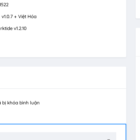
1522
v1.0.7 + Việt Hóa
tide v1.2.10
ã bị khóa bình luận