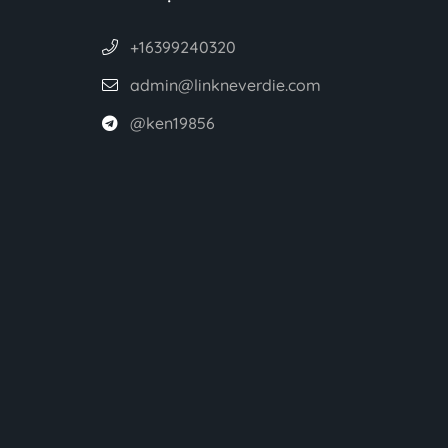
+16399240320
admin@linkneverdie.com
@ken19856