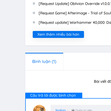
[Request Update] Oblivion Override v1.0.0.
[Request Game] Afterimage - Trial of Soul 
[Request update] Warhammer 40,000: Dark
Xem thêm nhiều bài hơn
Bình luận
(1)
Bài viết đ
Câu trả lời được bình chọn
Nghia
Quản trị viên