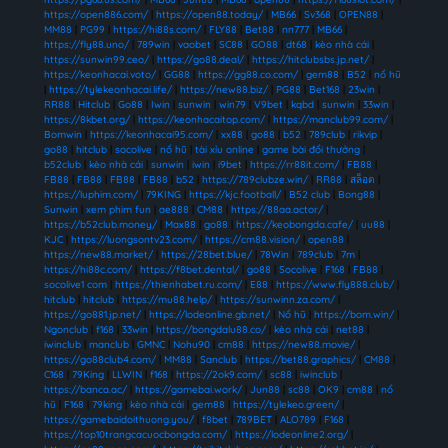
https://open886.com/
|
https://open88.today/
|
MB66
|
Sv368
|
OPEN88
|
MM88
|
PG99
|
https://hi88s.com/
|
FLY88
|
Bet88
|
nn777
|
MB66
|
https://fly88.uno/
|
789win
|
vaobet
|
SC88
|
GO88
|
dt68
|
kèo nhà cái
|
https://sunwin99.ceo/
|
https://go88.deal/
|
https://hitclubsbs.jp.net/
|
https://keonhacai.voto/
|
GG88
|
https://gg88.co.com/
|
gem88
|
B52
|
nổ hũ
|
https://tylekeonhacai.life/
|
https://new88.biz/
|
PG88
|
Bet168
|
23win
|
RR88
|
Hitclub
|
Go88
|
Iwin
|
sunwin
|
win79
|
V9bet
|
kqbd
|
sunwin
|
33win
|
https://8kbet.org/
|
https://keonhacaitop.com/
|
https://manclub99.com/
|
Bomwin
|
https://keonhacai95.com/
|
xx88
|
go88
|
b52
|
789club
|
rikvip
|
go88
|
hitclub
|
socolive
|
nổ hũ
|
tài xỉu online
|
game bài đổi thưởng
|
b52club
|
kèo nhà cái
|
sunwin
|
iwin
|
i9bet
|
https://rr88it.com/
|
FB88
|
FB88
|
FB88
|
FB88
|
FB88
|
b52
|
https://789clubze.win/
|
RR88
|
สล็อต
|
https://luphim.com/
|
79KING
|
https://kjc.football/
|
B52 club
|
Bong88
|
Sunwin
|
xem phim fun
|
ae888
|
CM88
|
https://88aa.actor/
|
https://b52club.money/
|
Max88
|
go88
|
https://keobongda.cafe/
|
uu88
|
KJC
|
https://luongsontv23.com/
|
https://cm88.vision/
|
open88
|
https://new88.market/
|
https://28bet.blue/
|
78Win
|
789club
|
7m
|
https://hi88c.com/
|
https://f8bet.dental/
|
go88
|
Socolive
|
F168
|
FB88
|
socolive1 com
|
https://thienhabet.ru.com/
|
E88
|
https://www.fly888.club/
|
hitclub
|
hitclub
|
https://mu88.help/
|
https://sunwinn.za.com/
|
https://go881.jp.net/
|
https://lodeonline.gb.net/
|
Nổ hũ
|
https://bom.win/
|
Ngonclub
|
f168
|
33win
|
https://bongdalu88.co/
|
kèo nhà cái
|
net88
|
iwinclub
|
manclub
|
GMNC
|
Nohu90
|
cm88
|
https://new88.movie/
|
https://go88club4.com/
|
MM88
|
Sanclub
|
https://bet88.graphics/
|
CM88
|
C168
|
79King
|
LLWIN
|
f168
|
https://2ok9.com/
|
sc88
|
iwinclub
|
https://banca.ac/
|
https://gamebai.work/
|
Jun88
|
sc88
|
OK9
|
cm88
|
nổ
hũ
|
F168
|
79king
|
kèo nhà cái
|
gem88
|
https://tylekeo.green/
|
https://gamebaidoithuong.you/
|
f8bet
|
789BET
|
ALO789
|
F168
|
https://top10trangcacuocbongda.com/
|
https://lodeonline2.org/
|