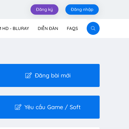
Đăng ký
Đăng nhập
M HD - BLURAY
DIỄN ĐÀN
FAQS
Đăng bài mới
Yêu cầu Game / Soft