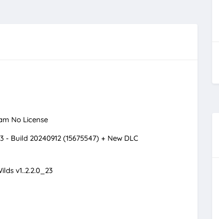
team No License
3 - Build 20240912 (15675547) + New DLC
lds v1..2.2.0_23