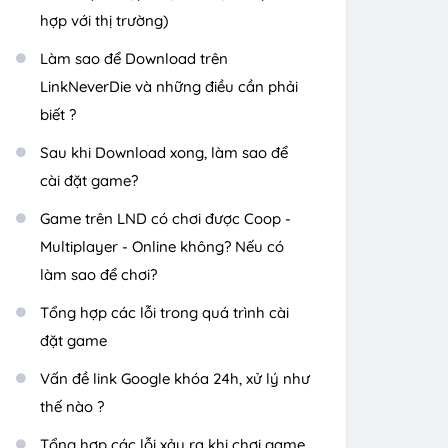
hợp với thị trường)
Làm sao để Download trên
LinkNeverDie và những điều cần phải
biết ?
Sau khi Download xong, làm sao để
cài đặt game?
Game trên LND có chơi được Coop -
Multiplayer - Online không? Nếu có
làm sao để chơi?
Tổng hợp các lỗi trong quá trình cài
đặt game
Vấn đề link Google khóa 24h, xử lý như
thế nào ?
Tổng hợp các lỗi xảy ra khi chơi game