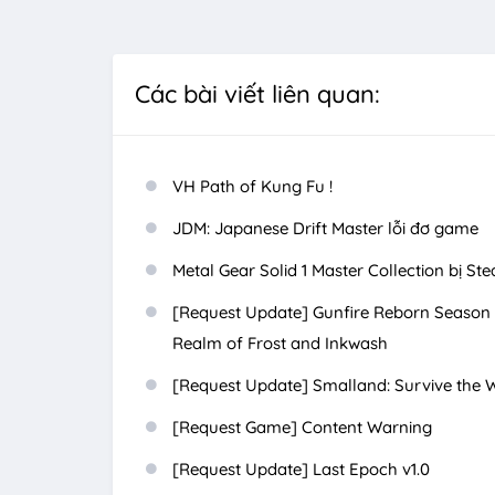
Các bài viết liên quan:
VH Path of Kung Fu !
JDM: Japanese Drift Master lỗi đơ game
Metal Gear Solid 1 Master Collection bị S
[Request Update] Gunfire Reborn Season 
Realm of Frost and Inkwash
[Request Update] Smalland: Survive the Wi
[Request Game] Content Warning
[Request Update] Last Epoch v1.0