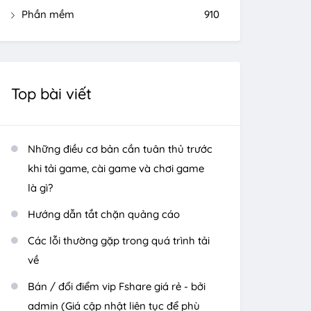
Phần mềm
910
Top bài viết
Những điều cơ bản cần tuân thủ trước
khi tải game, cài game và chơi game
là gì?
Hướng dẫn tắt chặn quảng cáo
Các lỗi thường gặp trong quá trình tải
về
Bán / đổi điểm vip Fshare giá rẻ - bởi
admin (Giá cập nhật liên tục để phù