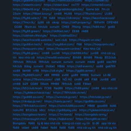
https://go88vn.sa.com/
|
https://taihitclub.cn.com/
|
https://sshbet.io/
|
https://shbethi.com/
|
https://shbet.law/
|
nn777
|
https://shbetb0.com/
|
https://8kbet8.org/
|
https://trangcadobongda.bio/
|
Game bài
|
7m cn
|
23win
|
https://f8bet.luxury/
|
cm88
|
MU88
|
https://78wind.com/
|
UU88
|
https://fly88.select/
|
7M
|
tk88
|
https://o8.ninja/
|
https://keonhacai.cool/
|
https://7mcn.llc/
|
bj88
|
o8
|
okvip
|
https://ok9.property/
|
789WIN
|
OPEN88
|
GG88
|
78win.so
|
hitclub
|
sunwin
|
CM88
|
79king
|
https://hi88.me/
|
go88
|
https://fly88.green/
|
https://ok9bet.net/
|
EE88
|
nk88
|
https://cakhiatv.lifestyle/
|
https://cakhia03.tv/
|
https://keonhacai18.website/
|
iwin club
|
https://haywin-vn.site/
|
https://go88vn.tech/
|
https://say88vn.com/
|
f168
|
https://hoiquantv.vip/
|
https://hoiquantv.site/
|
https://hoiquantv.online/
|
Kèo Nhà Cái
|
https://fly88.gives/
|
cm88
|
Luck8
|
https://ok988.info/
|
jun88
|
nhà cái uy
tín
|
kèo nhà cái
|
https://new88.webcam/
|
BIN88
|
BIN88
|
Rikvip
|
B52club
|
789club
|
789club
|
789club
|
sunwin
|
sunwin
|
sunwin
|
mb66
|
go88
|
sao789
|
hitclub
|
8day
|
sunwin
|
thabet
|
MB66
|
https://ok9.events/
|
ao88
|
ga6789
|
siu88
|
bet88
|
rr88
|
https://o8.style/
|
https://gg88.center/
|
https://fly8889.com/
|
x88
|
MM88
|
ev88
|
yo88
|
MM88
|
Sunwin
|
Lô đề
online
|
https://78wintx.com/
|
c168
|
NỔ HŨ
|
cm88
|
ok9
|
F168
|
Jun88
|
x88
|
cm88
|
b29
|
GG88
|
58win
|
MM88
|
789club
|
sc88
|
F8bet
|
https://b52club.team
|
FC88
|
Red88
|
https://hi88.pink/
|
cm88
|
kèo nhà cái
|
https://tylekeonhacai.top/
|
https://789clubb.uk.net/
|
https://go888.sa.com/
|
https://iwinclub.jp.net/
|
https://hitclubb.jp.net/
|
https://rikvipp.jp.net/
|
https://taixiu.jp.net/
|
https://go88b.co.com/
|
https://789club1.co.com/
|
https://iwinclub86.co.com/
|
MB66
|
good88
|
ko66
|
nohu90
|
B52Club
|
k8cc
|
https://go88play.site
|
https://tylekeonhacai.vin/
|
https://bongdaso.team/
|
https://7m.band/
|
https://bongdalu.army/
|
https://nhacaiuytin.moi/
|
https://kqbd.one/
|
https://bong88.se.net/
|
Bongdalu
|
fb88
|
tỷ lệ kèo nhà cái
|
trang cá cược uy tín
|
lô đề
|
app tài xỉu
|
fb88
|
vsbet
|
uk88
|
fabet
|
fb88
|
fb88
|
fb88
|
nhà cái uy tín
|
nhà cái uy tín
|