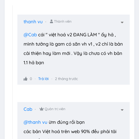
thanh vu
Thành viên
@Cab
cái " việt hoá v2 ĐANG LÀM " ấy hả ,
mình tưởng là gam có sãn vh v1 , v2 chỉ là bản
cải thiện hay làm mới . Vậy là chưa có vh bản
1.1 hả bạn
0
Trả lời
2 tháng trước
Cab
Quản trị viên
@thanh vu
ừm đúng rồi bạn
các bản Việt hoá trên web 90% đều phải tải