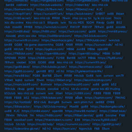
https://mm88.io/
|
https://rongbk888.com/
|
https://rongbk666.com/
|
RR88
|
kèo nhà cái
|
bet88
|
cakhiatv
|
https://hitclub.website/
|
https://rikbet.ltd/
|
kèo nhà cái
|
https://bomwin.tech/
|
https://b78win.net/
|
https://f8beta2.me/
|
KJC
|
https://rikvip97.art/
|
https://sunwin97.art/
|
https://kclub.team/
|
SHBET
|
xx88
|
8kbet
|
https://rr88.se.net/
|
kèo nhà cái
|
RR88
|
78win
|
nha cai uy tin
|
ty le ca cuoc
|
7mcn
|
Xóc đĩa online
|
Kèo nhà cái 5
|
88goals
|
iwin
|
Tài xỉu MD5
|
1GOM
|
Rikvip
|
Go88
|
B52
club
|
max88
|
MM88
|
https://iwinclub.ru.com/
|
RIKVIP
|
RIKVIP
|
789win
|
go88
|
xoso66
|
https://cm88.dad/
|
https://hi88.uno/
|
https://iwin.sa.com/
|
go88
|
https://mm88.press/
|
Xoso66
|
phim sex vlxx
|
https://xx88brand.com/
|
https://b52club.sa.com/
|
https://sunwin19.cn.com/
|
https://keonhacai.gdn/
|
https://789clubb.one/
|
iwinclub
|
bin88
|
GG88
|
tải game daominhha
|
GG88
|
XX88
|
RR88
|
https://sunwin.talk/
|
nổ hũ
|
go88
|
Hitclub
|
PG99
|
https://pg66.us.com/
|
MB66
|
Jun88
|
MB66
|
open88
|
https://f168slot.com/
|
https://open886.com/
|
https://open88.today/
|
MB66
|
Sv368
|
OPEN88
|
PG99
|
https://hi88s.com/
|
FLY88
|
Bet88
|
nn777
|
MB66
|
https://fly88.uno/
|
789win
|
vaobet
|
SC88
|
GO88
|
dt68
|
kèo nhà cái
|
https://sunwin99.ceo/
|
https://go88.deal/
|
https://hitclubsbs.jp.net/
|
https://keonhacai.voto/
|
GG88
|
https://gg88.co.com/
|
gem88
|
B52
|
nổ hũ
|
https://tylekeonhacai.life/
|
https://new88.biz/
|
PG88
|
Bet168
|
23win
|
RR88
|
Hitclub
|
Go88
|
Iwin
|
sunwin
|
win79
|
V9bet
|
kqbd
|
sunwin
|
33win
|
https://8kbet.org/
|
https://keonhacaitop.com/
|
https://manclub99.com/
|
Bomwin
|
https://keonhacai95.com/
|
xx88
|
go88
|
b52
|
789club
|
rikvip
|
go88
|
hitclub
|
socolive
|
nổ hũ
|
tài xỉu online
|
game bài đổi thưởng
|
b52club
|
kèo nhà cái
|
sunwin
|
iwin
|
i9bet
|
https://rr88it.com/
|
FB88
|
FB88
|
FB88
|
FB88
|
FB88
|
b52
|
https://789clubze.win/
|
RR88
|
สล็อต
|
https://luphim.com/
|
79KING
|
https://kjc.football/
|
B52 club
|
Bong88
|
Sunwin
|
xem phim fun
|
ae888
|
CM88
|
https://88aa.actor/
|
https://b52club.money/
|
Max88
|
go88
|
https://keobongda.cafe/
|
uu88
|
KJC
|
https://cm88.vision/
|
open88
|
https://new88.market/
|
https://28bet.blue/
|
78Win
|
789club
|
7m
|
https://hi88c.com/
|
https://f8bet.dental/
|
go88
|
Socolive
|
F168
|
FB88
|
socolive1 com
|
https://thienhabet.ru.com/
|
E88
|
https://www.fly888.club/
|
hitclub
|
hitclub
|
https://mu88.help/
|
https://sunwinn.za.com/
|
https://go881.jp.net/
|
https://lodeonline.gb.net/
|
Nổ hũ
|
https://bom.win/
|
Ngonclub
|
f168
|
33win
|