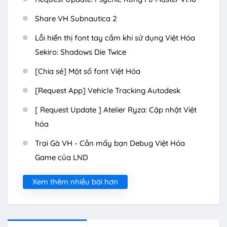
Share VH Subnautica 2
Lỗi hiển thị font tay cầm khi sử dụng Việt Hóa
Sekiro: Shadows Die Twice
[Chia sẻ] Một số font Việt Hóa
[Request App] Vehicle Tracking Autodesk
[ Request Update ] Atelier Ryza: Cập nhật Việt
hóa
Trại Gà VH - Cần mấy bạn Debug Việt Hóa
Game của LND
Xem thêm nhiều bài hơn