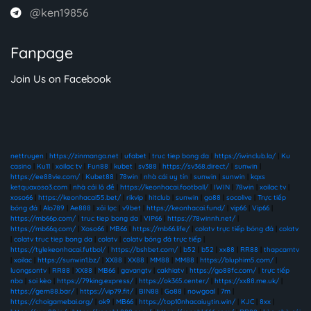
@ken19856
Fanpage
Join Us on Facebook
nettruyen
|
https://zinmanga.net
|
ufabet
|
truc tiep bong da
|
https://iwinclub.la/
|
Ku
casino
|
Ku11
|
xoilac tv
|
Fun88
|
kubet
|
sv388
|
https://sv368.direct/
|
sunwin
|
https://ee88vie.com/
|
Kubet88
|
78win
|
nhà cái uy tín
|
sunwin
|
sunwin
|
kqxs
ketquaxoso3.com
|
nhà cái lô đề
|
https://keonhacai.football/
|
IWIN
|
78win
|
xoilac tv
|
xoso66
|
https://keonhacai55.bet/
|
rikvip
|
hitclub
|
sunwin
|
go88
|
socolive
|
Trực tiếp
bóng đá
|
Alo789
|
Ae888
|
xôi lạc
|
v9bet
|
https://keonhacai.fund/
|
vip66
|
Vip66
|
https://mb66p.com/
|
truc tiep bong da
|
VIP66
|
https://78winnh.net/
|
https://mb66q.com/
|
Xoso66
|
MB66
|
https://mb66.life/
|
colatv trực tiếp bóng đá
|
colatv
|
colatv truc tiep bong da
|
colatv
|
colatv bóng đá trực tiếp
|
https://tylekeonhacai.futbol/
|
https://bshbet.com/
|
b52
|
b52
|
xx88
|
RR88
|
thapcamtv
|
xoilac
|
https://sunwin1.bz/
|
XX88
|
XX88
|
MM88
|
MM88
|
https://bluphim5.com/
|
luongsontv
|
RR88
|
XX88
|
MB66
|
gavangtv
|
cakhiatv
|
https://go88fc.com/
|
trực tiếp
nba
|
soi kèo
|
https://79king.express/
|
https://ok365.center/
|
https://xx88.me.uk/
|
https://gem88.bar/
|
https://vip79.fit/
|
BIN88
|
Go88
|
nowgoal
|
7m
|
https://choigamebai.org/
|
ok9
|
MB66
|
https://top10nhacaiuytin.win/
|
KJC
|
8xx
|