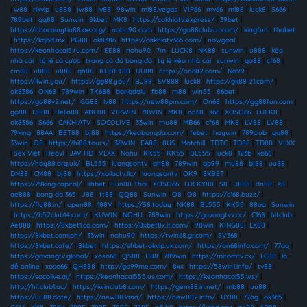
|
w88
|
rikvip
|
u888
|
jw88
|
lv88
|
98win
|
ml88.vegas
|
VIP66
|
mv66
|
ml88
|
luck8
|
S666
|
789bet
|
qq88
|
Sunwin
|
8kbet
|
MK8
|
https://cakhiatv.express/
|
39bet
|
https://nhacaiuytin88.ae.org/
|
nohu90 com
|
https://go88club.ru.com/
|
kingfun
|
thabet
|
https://kqbd.mx
|
PG88
|
ok8386
|
https://cakhiatv365.com/
|
nowgoal
|
https://keonhacai5.ru.com/
|
EE88
|
nohu90
|
7m
|
LUCK8
|
NK88
|
sunwin
|
u888
|
kèo
nhà cái
|
tỷ lệ cá cược
|
trang cá độ bóng đá
|
tỷ lệ kèo nhà cái
|
sunwin
|
go88
|
cf68
|
cm88
|
u888
|
u888
|
qh88
|
KUBET88
|
UU88
|
https://on682.com/
|
Na99
|
https://llwin.you/
|
https://gg88.you/
|
BJ88
|
SV888
|
luck8
|
https://gk88-z1.com/
|
ok8386
|
ON68
|
789win
|
TK688
|
bongdalu
|
fb88
|
m88
|
win55
|
86bet
|
https://go88v2.net/
|
GG88
|
lv88
|
https://new88pm.com/
|
On68
|
https://gg88fun.com
|
go88
|
U888
|
Hello88
|
ABC88
|
VIPWIN
|
78WIN
|
MK8
|
on68
|
s66
|
XOSO66
|
LUCK8
|
ok8386
|
S666
|
CAKHIATV
|
SOCOLIVE
|
33win
|
mu88
|
MB66
|
cf68
|
MK8
|
LV88
|
LV88
|
79king
|
88AA
|
BET88
|
bj88
|
https://keobongda.com/
|
febet
|
haywin
|
789club
|
go88
|
33win
|
O8
|
https://hi88.tours/
|
36WIN
|
EA88
|
8US
|
Motchill
|
TDTC
|
TD88
|
TD88
|
VLXX
|
Sex Việt
|
Heovl
|
JAV HD
|
VLXX
|
Nohu
|
KK55
|
KK55
|
BL555
|
luck8
|
123b
|
ko66
|
https://hay88.org.uk/
|
BL555
|
luongsontv
|
qh88
|
789win
|
go99
|
mu88
|
bj88
|
uu88
|
DN88
|
CM88
|
bj88
|
https://xoilactv.llc/
|
luongsontv
|
OK9
|
8XBET
|
https://79king.capital/
|
shbet
|
Fun88 Thai
|
XOSO66
|
LUCKY88
|
S8
|
U888
|
dn88
|
s8
|
ae888
|
bong da 365
|
J88
|
tt88
|
QQ88
|
Sunwin
|
O8
|
O8
|
https://c168.buzz/
|
https://fly88.in/
|
open88
|
188V
|
https://S8.today
|
NK88
|
BL555
|
KK55
|
88aa
|
Sunwin
|
https://b52club14.com/
|
KUWIN
|
NOHU
|
789win
|
https://gavangtvv.cc/
|
C168
|
hitclub
|
Ae888
|
https://8xbet1.co.com/
|
https://8xbet8x.it.com/
|
98win
|
KING88
|
LX88
|
https://8kbet.com.ph/
|
33win
|
nohu90
|
https://twin68.gr.com/
|
SV368
|
https://8kbet.cafe/
|
8kbet
|
https://shbet-okvip.uk.com/
|
https://on68info.com/
|
77ag
|
https://gavangtv.global/
|
xoso66
|
QS88
|
U88
|
789win
|
https://mitomtv.cx/
|
LC88
|
lô
đề online
|
xoso66
|
QH888
|
http://go99me.com/
|
8xx
|
https://58win1.info/
|
tv88
|
https://socolive.ai/
|
https://keonhacai555.us.com/
|
https://keonhacai55.ws/
|
http://hitclub1.ac/
|
https://iwinclub8.com/
|
https://gem88.in.net/
|
mb88
|
uu88
|
https://uu88.date/
|
https://new88.land/
|
https://new882.info/
|
UY88
|
77ag
|
ok365
|