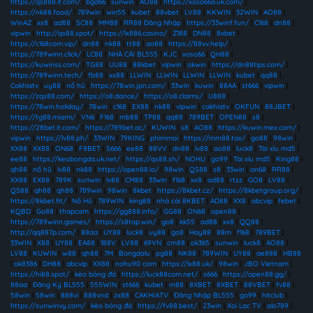
https://qs888.it.com/
|
bgd66
|
sunwin
|
AO88
|
https://xoso66a.uk.com/
|
https://nk88.food/
|
789win
|
win55
|
kubet
|
88vbet
|
LV88
|
KKWIN
|
32WIN
|
AO88
|
WinAZ
|
xx8
|
ad88
|
SC88
|
MM88
|
RR88 Đăng Nhập
|
https://33winf.fun/
|
C168
|
dn88
|
vipwin
|
http://qs88.spot/
|
https://lx886.casino/
|
Z188
|
DN88
|
8xbet
|
https://c168com.vip/
|
dn88
|
nk88
|
tt88
|
ao88
|
https://88vv.help/
|
https://789winn.click/
|
LC88
|
NHÀ CÁI BL555
|
KJC
|
xoso66
|
QH88
|
https://kuwinss.com/
|
TG88
|
UU88
|
88kbet
|
vipwin
|
okwin
|
https://dn88tips.com/
|
https://789winn.tech/
|
fb88
|
xx88
|
LLWIN
|
LLWIN
|
LLWIN
|
LLWIN
|
kubet
|
qq88
|
Cakhiatv
|
uy88
|
nổ hũ
|
https://78win.jpn.com/
|
33win
|
kuwin
|
88AA
|
st666
|
vipwin
|
https://zqs88.com/
|
https://o8.dance/
|
https://o8.claims/
|
U888
|
https://78win.holiday/
|
78win
|
c168
|
EX88
|
nk88
|
vipwin
|
cakhiatv
|
OKFUN
|
88JBET
|
https://tg88.miami/
|
VN6
|
F168
|
mb88
|
TP88
|
qq88
|
789BET
|
OPEN88
|
s8
|
https://28bet.it.com/
|
https://789bet.ac/
|
KUWIN
|
s8
|
AO88
|
https://kuwin.mex.com/
|
vipwin
|
https://lv88.ph/
|
33WIN
|
79KING
|
phimmoi
|
https://mm88.tax/
|
go88
|
98win
|
XX88
|
XX88
|
ON68
|
F8BET
|
S666
|
ee88
|
88VV
|
dn88
|
lv88
|
ao88
|
luck8
|
Tài xỉu md5
|
ee88
|
https://keobongda.uk.net/
|
https://qs88.sh/
|
NOHU
|
go99
|
Tài xỉu md5
|
King88
|
qh88
|
nổ hũ
|
lv88
|
nk88
|
https://open88.io/
|
98win
|
QS88
|
s8
|
33win
|
on68
|
RR88
|
XX88
|
EX88
|
789K
|
sunwin
|
lv88
|
CM88
|
33win
|
f168
|
xx8
|
ad88
|
rtzz
|
GO8
|
LV88
|
QS88
|
qh88
|
qh88
|
789win
|
98win
|
8kbet
|
https://8kbet.cz/
|
https://8kbetgroup.org/
|
https://8kbet.fit/
|
Nổ Hũ
|
789WIN
|
king88
|
nhà cái 8KBET
|
AD88
|
XX8
|
abcvip
|
febet
|
KQBD
|
Go88
|
thapcam
|
https://gg888.info/
|
GG88
|
ON68
|
open88
|
https://789winn.games/
|
https://s8top.win/
|
go8
|
kk55
|
ad88
|
xx8
|
QQ88
|
http://qq887p.com/
|
88aa
|
UY88
|
luck8
|
uy88
|
go8
|
Hay88
|
88m
|
f168
|
789BET
|
33WIN
|
X88
|
UY88
|
EA88
|
188V
|
LV88
|
69VN
|
cm88
|
ok365
|
sunwin
|
luck8
|
AO88
|
LV88
|
KUWIN
|
w88
|
qh88
|
7M
|
Bongdalu
|
pg88
|
NK88
|
789WIN
|
UY88
|
ae888
|
HB88
|
ok8386
|
DH88
|
abcvip
|
XX88
|
nohu90 com
|
https://lx88.uk/
|
98win
|
JBO Vietnam
|
https://hi88.spot/
|
kèo bóng đá
|
https://luck88com.net/
|
s666
|
https://open88.gg/
|
88aa
|
Đăng Ký BL555
|
555WIN
|
st666
|
kubet
|
m88
|
8XBET
|
8XBET
|
88VBET
|
fv88
|
58win
|
58win
|
888vi
|
888vnd
|
zx88
|
CAKHIATV
|
Đăng Nhập BL555
|
go99
|
hitclub
|
https://sunwinvy.com/
|
kèo bóng đá
|
https://fv88.best/
|
23win
|
Xoi Lac TV
|
alo789
|