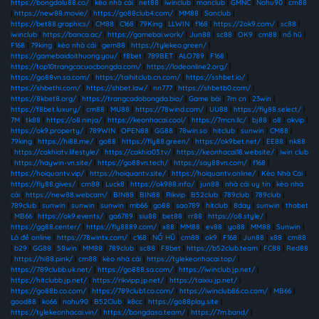
https://bongdalu88.co/
|
kèo nhà cái
|
net88
|
iwinclub
|
manclub
|
GMNC
|
Nohu90
|
cm88
|
https://new88.movie/
|
https://go88club4.com/
|
MM88
|
Sanclub
|
https://bet88.graphics/
|
CM88
|
C168
|
79King
|
LLWIN
|
f168
|
https://2ok9.com/
|
sc88
|
iwinclub
|
https://banca.ac/
|
https://gamebai.work/
|
Jun88
|
sc88
|
OK9
|
cm88
|
nổ hũ
|
F168
|
79king
|
kèo nhà cái
|
gem88
|
https://tylekeo.green/
|
https://gamebaidoithuong.you/
|
f8bet
|
789BET
|
ALO789
|
F168
|
https://top10trangcacuocbongda.com/
|
https://lodeonline2.org/
|
https://go88vn.sa.com/
|
https://taihitclub.cn.com/
|
https://sshbet.io/
|
https://shbethi.com/
|
https://shbet.law/
|
nn777
|
https://shbetb0.com/
|
https://8kbet8.org/
|
https://trangcadobongda.bio/
|
Game bài
|
7m cn
|
23win
|
https://f8bet.luxury/
|
cm88
|
MU88
|
https://78wind.com/
|
UU88
|
https://fly88.select/
|
7M
|
tk88
|
https://o8.ninja/
|
https://keonhacai.cool/
|
https://7mcn.llc/
|
bj88
|
o8
|
okvip
|
https://ok9.property/
|
789WIN
|
OPEN88
|
GG88
|
78win.so
|
hitclub
|
sunwin
|
CM88
|
79king
|
https://hi88.me/
|
go88
|
https://fly88.green/
|
https://ok9bet.net/
|
EE88
|
nk88
|
https://cakhiatv.lifestyle/
|
https://cakhia03.tv/
|
https://keonhacai18.website/
|
iwin club
|
https://haywin-vn.site/
|
https://go88vn.tech/
|
https://say88vn.com/
|
f168
|
https://hoiquantv.vip/
|
https://hoiquantv.site/
|
https://hoiquantv.online/
|
Kèo Nhà Cái
|
https://fly88.gives/
|
cm88
|
Luck8
|
https://ok988.info/
|
jun88
|
nhà cái uy tín
|
kèo nhà
cái
|
https://new88.webcam/
|
BIN88
|
BIN88
|
Rikvip
|
B52club
|
789club
|
789club
|
789club
|
sunwin
|
sunwin
|
sunwin
|
mb66
|
go88
|
sao789
|
hitclub
|
8day
|
sunwin
|
thabet
|
MB66
|
https://ok9.events/
|
ga6789
|
siu88
|
bet88
|
rr88
|
https://o8.style/
|
https://gg88.center/
|
https://fly8889.com/
|
x88
|
MM88
|
ev88
|
yo88
|
MM88
|
Sunwin
|
Lô đề online
|
https://78wintx.com/
|
c168
|
NỔ HŨ
|
cm88
|
ok9
|
F168
|
Jun88
|
x88
|
cm88
|
b29
|
GG88
|
58win
|
MM88
|
789club
|
sc88
|
F8bet
|
https://b52club.team
|
FC88
|
Red88
|
https://hi88.pink/
|
cm88
|
kèo nhà cái
|
https://tylekeonhacai.top/
|
https://789clubb.uk.net/
|
https://go888.sa.com/
|
https://iwinclub.jp.net/
|
https://hitclubb.jp.net/
|
https://rikvipp.jp.net/
|
https://taixiu.jp.net/
|
https://go88b.co.com/
|
https://789club1.co.com/
|
https://iwinclub86.co.com/
|
MB66
|
good88
|
ko66
|
nohu90
|
B52Club
|
k8cc
|
https://go88play.site
|
https://tylekeonhacai.vin/
|
https://bongdaso.team/
|
https://7m.band/
|