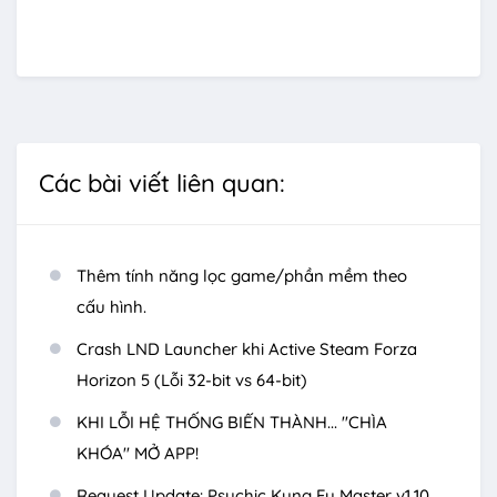
Các bài viết liên quan:
Thêm tính năng lọc game/phần mềm theo
cấu hình.
Crash LND Launcher khi Active Steam Forza
Horizon 5 (Lỗi 32-bit vs 64-bit)
KHI LỖI HỆ THỐNG BIẾN THÀNH... "CHÌA
KHÓA" MỞ APP!
Request Update: Psychic Kung Fu Master v1.10