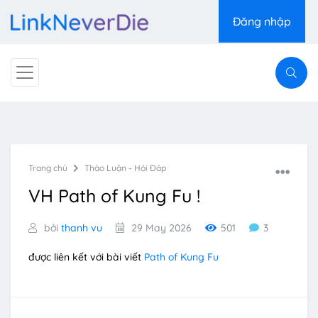
Đăng nhập
Trang chủ
Thảo Luận - Hỏi Đáp
VH Path of Kung Fu !
bởi
thanh vu
29 May 2026
501
3
được liên kết với bài viết
Path of Kung Fu