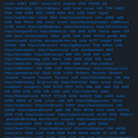
sunwin
|
8XBET
|
8XBET
|
sunwin nổ hũ
|
thapcam
|
8DAY
|
KING88
|
j88
|
https://qs88.baby/
|
https://c168.guru/
|
uu88
|
hubet
|
sunwin
|
hi88
|
TX88
|
DABET
|
DA88
|
TA88
|
SIN88
|
11BET
|
VIN88
|
DU88
|
9bet
|
bu88
|
Oxbet
|
haywin
|
https://say88vn.site/
|
hitclub
|
99ok
|
https://sunwin29.com/
|
nohu
|
az888
|
ug88
|
ea88
|
S666
|
789win
|
s666
|
sunwin
|
sunwin
|
https://keonhacai5.boats/
|
sv368hn.com
|
SV388
|
Kubet
|
https://alo789apk.app/
|
https://hitclub1.guru/
|
https://b52.ventures/
|
https://luongson117.tv/
|
https://8kbettt.co/
|
lv88
|
qh88
|
GO99
|
nhatvip
|
vipwin
|
tr88
|
nk88
|
56win
|
hitclub.compare
|
123bet
|
QS88
|
TG88
|
DN88
|
789WIN
|
gem88
|
fb88
|
trang chủ go88
|
tỷ lệ kèo
|
kèo bóng đá hôm nay
|
rikvip
|
vin777
|
lucky88
|
DN88
|
OPEN88
|
C168
|
https://xx88.uk.com/
|
https://gg88se.com/
|
PG66
|
88kbet
|
uu88
|
https://lc88.website/
|
https://vipwin.luxury/
|
au88
|
grandpashabet
|
EE88
|
https://88i.mobile/
|
https://88m.ae.org/
|
88M
|
88M
|
AO88
|
88M
|
Luck8
|
https://88aa.technology
|
jw88
|
98Win
|
TG88
|
DH88
|
AO88
|
123B
|
Luck8
|
https://dn88s.net/
|
https://go8.onl/
|
OKWIN
|
ao88
|
x88
|
https://ao88.cx/
|
https://nk88.select/
|
tr88
|
nk88
|
uu88
|
https://vsbet.love/
|
https://soikeo.jpn.com/
|
https://gamebai.ae.org/
|
23win
|
GG88
|
LLWIN
|
Tieulamtv
|
Tieulamtv
|
Tieulamtv
|
Tieulamtv
|
Tieulamtv
|
Tieulamtv
|
Tieulamtv
|
vu88
|
https://hitclub88.net/
|
C168
|
S666
|
https://s666.holiday/
|
đá gà trực tiếp
|
https://fv88.food/
|
86bet
|
sunwin
|
hitclub
|
Luongsontv
|
Luongsontv
|
EE88
|
BL555
|
KK55
|
KK55
|
S666
|
s666
|
vip66
|
123b
|
ee88
|
XX8
|
AD88
|
UY88
|
UY88
|
123b
|
sv388
|
qs88
|
https://vsbet.link/
|
onbet
|
https://febetvip.it.com/
|
RIKVIP
|
HITCLUB
|
GO88
|
SUNWIN
|
fabet
|
net88
|
mubet
|
AE888
|
AE888
|
o8
|
ON68
|
sunwin
|
uu88
|
88M
|
https://alahlyg.sa.com/
|
789win
|
https://on686.com/
|
https://on683.com/
|
F8BET
|
https://keonhacai5.com/
|
s666
|
ok8386
|
https://tylekeo88s.com/
|
qq88
|
c168
|
33win
|
BET88
|
nổ hũ
|
onbet
|
b52club
|
QS88
|
FV88
|
https://xoilac.movie/
|
https://rakhoitv.network/
|
alo789
|
GG88
|
789bet.tv
|
game bài đổi thưởng
|
kèo nhà cái 5
|
Luckywin
|
https://mobamonster.com/
|
https://on68i.com/
|
PG99
|
PG88
|
BET88
|
123bet
|
go88
|
go88
|
789bet
|
https://kubet773.com/
|
https://kubetqw.com/
|
https://mu886.pizza/
|
F168
|
ok8386
|
lương sơn tv
|
NK88
|
Luck8
|
Luck8
|
DN88
|
Bet88
|
Bet88
|
new88
|
O8
|
cf789
|
f168
|
https://on68c.com/
|
cm88
|
Jun88
|
JW88
|
cm88
|
F168
|
on68
|
https://taixiuonline.direct