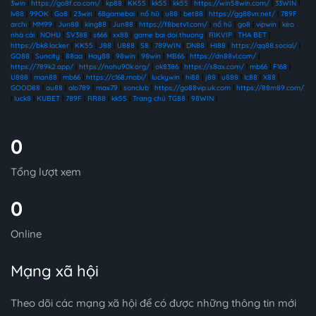
3win
|
https://go8f.co.com/
|
kp88
|
KK55
|
kk55
|
kk55
|
https://win58win.com/
|
33WIN
|
lv88
|
99OK
|
Go8
|
23win
|
68gamebai
|
nổ hũ
|
u88
|
bet88
|
https://gg88vn.net/
|
789F
archi
|
MM99
|
Jun88
|
king88
|
Jun88
|
https://f8betv1.com/
|
nổ hũ
|
go8
|
vipwin
|
kèo
nhà cái
|
NOHU
|
SV388
|
s666
|
xx88
|
game bai doi thuong
|
RIKVIP
|
THA BET
|
https://bk8.locker
|
KK55
|
J88
|
U888
|
S8
|
789WIN
|
DN88
|
HI88
|
https://qq88.social/
|
GO88
|
Suncity
|
88aa
|
Hay88
|
98win
|
98win
|
MB66
|
https://dn88vl.com/
|
https://789k2.app/
|
https://nohu90k.org/
|
ok8386
|
https://s8ax.com/
|
mb66
|
F168
|
U888
|
man88
|
mb66
|
https://c168.mobi/
|
luckywin
|
hi88
|
j88
|
u888
|
lc88
|
X88
|
GOOD88
|
au88
|
alo789
|
max79
|
sonclub
|
https://go88vip.uk.com
|
https://88m89.com/
|
luck8
|
KUBET
|
789F
|
RR88
|
kk55
|
Trang chủ TG88
|
98WIN
|
0
Tổng lượt xem
0
Online
Mạng xã hội
Theo dõi các mạng xã hội để có được những thông tin mới