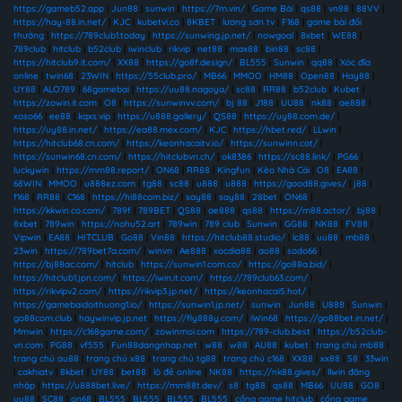
https://gameb52.app
|
Jun88
|
sunwin
|
https://7m.vin/
|
Game Bài
|
qs88
|
vn88
|
88VV
|
https://hay-88.in.net/
|
KJC
|
kubetvi.co
|
8KBET
|
lương sơn tv
|
F168
|
game bài đổi
thưởng
|
https://789club1.today
|
https://sunwing.jp.net/
|
nowgoal
|
8xbet
|
WE88
|
789club
|
hitclub
|
b52club
|
iwinclub
|
rikvip
|
net88
|
max88
|
bin88
|
sc88
|
https://hitclub9.it.com/
|
XX88
|
https://go8f.design/
|
BL555
|
Sunwin
|
qq88
|
Xóc đĩa
online
|
twin68
|
23WIN
|
https://55club.pro/
|
MB66
|
MMOO
|
HM88
|
Open88
|
Hay88
|
UY88
|
ALO789
|
68gamebai
|
https://uu88.nagoya/
|
sc88
|
RR88
|
b52club
|
Kubet
|
https://zowin.it.com
|
O8
|
https://sunwinvv.com/
|
bj 88
|
J188
|
UU88
|
nk88
|
ae888
|
xoso66
|
ee88
|
kqxs.vip
|
https://u888.gallery/
|
QS88
|
https://uy88.com.de/
|
https://uy88.in.net/
|
https://ea88.mex.com/
|
KJC
|
https://hbet.red/
|
LLwin
|
https://hitclub68.cn.com/
|
https://keonhacaitv.io/
|
https://sunwinn.cat/
|
https://sunwin68.cn.com/
|
https://hitclubvn.ch/
|
ok8386
|
https://sc88.link/
|
PG66
|
luckywin
|
https://mm88.report/
|
ON68
|
RR88
|
Kingfun
|
Kèo Nhà Cái
|
O8
|
EA88
|
68WIN
|
MMOO
|
u888ez.com
|
tg88
|
sc88
|
u888
|
u888
|
https://good88.gives/
|
j88
|
f168
|
RR88
|
C168
|
https://hi88com.biz/
|
say88
|
say88
|
28bet
|
ON68
|
https://kkwin.co.com/
|
789f
|
789BET
|
QS88
|
ae888
|
qs88
|
https://m88.actor/
|
bj88
|
8xbet
|
789win
|
https://nohu52.art
|
789win
|
789 club
|
Sunwin
|
GG88
|
NK88
|
FV88
|
Vipwin
|
EA88
|
HITCLUB
|
Go88
|
Vin88
|
https://hitclub88.studio/
|
lc88
|
uu88
|
mb88
|
23win
|
https://789bet7a.com/
|
winvn
|
Ae888
|
xocdia88
|
ao88
|
sodo66
|
https://bj88ac.com/
|
hitclub
|
https://sunwin1.com.co/
|
https://go88a.bid/
|
https://hitclub1.jpn.com/
|
https://iwin.it.com/
|
https://789club63.com/
|
https://rikvipv2.com/
|
https://rikvip3.jp.net/
|
https://keonhacai5.hot/
|
https://gamebaidoithuong1.io/
|
https://sunwin1.jp.net/
|
sunwin
|
Jun88
|
U888
|
Sunwin
|
go88com.club
|
haywinvip.jp.net
|
https://fly888y.com/
|
iWin68
|
https://go88bet.in.net/
|
Mmwin
|
https://c168game.com/
|
zowinmoi.com
|
https://789-club.best
|
https://b52club-
vn.com
|
PG88
|
vf555
|
Fun88dangnhap.net
|
w88
|
w88
|
AU88
|
kubet
|
trang chủ mb88
|
trang chủ au88
|
trang chủ x88
|
trang chủ tg88
|
trang chủ c168
|
XX88
|
xx88
|
S8
|
33win
|
cakhiatv
|
8kbet
|
UY88
|
bet88
|
lô đề online
|
NK88
|
https://nk88.gives/
|
llwin đăng
nhập
|
https://u888bet.live/
|
https://mm88t.dev/
|
s8
|
tg88
|
qs88
|
MB66
|
UU88
|
GO8
|
uu88
|
SC88
|
on68
|
BL555
|
BL555
|
BL555
|
BL555
|
cổng game hitclub
|
cổng game