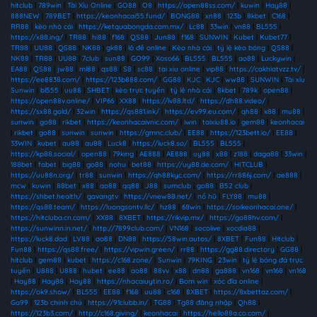
hitclub
|
789win
|
Tài Xỉu Online
|
GO88
|
O8
|
https://open88ss.com/
|
kuwin
|
Hay88
|
888NEW
|
789BET
|
https://keonhacai55.fund/
|
BONG88
|
xn88
|
123b
|
8kbet
|
C168
|
RR88
|
kèo nhà cái
|
https://ketquabongda.com.mx/
|
Lc88
|
33win
|
vn88
|
BL555
|
https://x88.ing/
|
TR88
|
hi88
|
f168
|
QS88
|
Jun88
|
f168
|
SUNWIN
|
Kubet
|
Kubet77
|
TR88
|
UU88
|
QS88
|
NK88
|
gk88
|
lô đề online
|
Kèo nhà cái
|
tỷ lệ kèo bóng
|
QS88
|
NK88
|
TR88
|
UU88
|
7club
|
sun88
|
GO99
|
Xoso66
|
BL555
|
BL555
|
ao88
|
Luckywin
|
EA88
|
QS88
|
jw88
|
ml88
|
qs88
|
S8
|
sc88
|
tai xiu online
|
vip88
|
https://cakhiatvzz.tv/
|
https://ee8838.com/
|
https://123b888.com/
|
GG88
|
KJC
|
KJC
|
ww88
|
SUNWIN
|
Tài xỉu
Sunwin
|
bl555
|
uu88
|
SHBET
|
kèo trực tuyến
|
tỷ lệ nhà cái
|
8kbet
|
789k
|
open88
|
https://open88v.online/
|
VIP66
|
XX88
|
https://lv88.ltd/
|
https://dh88.video/
|
https://sx88.gold/
|
32win
|
https://qs881.ink/
|
https://ev99.eu.com/
|
qh88
|
x88
|
mu88
|
sunwin
|
go88
|
rikbet
|
https://keonhacaivnic.com/
|
iwin
|
taixiu88.io
|
gem88
|
keonhacai
|
rikbet
|
go88
|
sunwin
|
sunwin
|
https://gmnc.club/
|
EE88
|
https://123bett.io/
|
EE88
|
33WIN
|
kubet
|
au88
|
au88
|
Luck8
|
https://luck8.so/
|
BL555
|
BL555
|
https://kp88.social/
|
open88
|
79king
|
AE888
|
AE888
|
uy88
|
x88
|
z188
|
daga88
|
33win
|
188bet
|
fabet
|
big88
|
go88
|
nohu
|
bet88
|
https://uy88.de.com/
|
HITCLUB
|
https://uu88n.org/
|
tr88
|
sunwin
|
https://qh88kyc.com/
|
https://rr886j.com/
|
ae888
|
mcw
|
kuwin
|
88bet
|
x88
|
ao88
|
qq88
|
J88
|
sumclub
|
go88
|
B52 club
|
https://shbet.health/
|
gavangtv
|
https://vnew88.net/
|
nổ hũ
|
FLY88
|
mu88
|
https://qs88.team/
|
https://luongsontv.llc/
|
hz88
|
68win
|
https://soikeonhacai.one/
|
https://hitcluba.cn.com/
|
XX88
|
8XBET
|
https://rikvip.mx/
|
https://go88hv.com/
|
https://sunwinn.in.net/
|
http://7899club.com/
|
VN168
|
socolive
|
xocdia88
|
https://luck8.dad
|
LV88
|
ao88
|
DN88
|
https://58win.autos/
|
8XBET
|
Fun88
|
Hitclub
|
Fun88
|
https://qs88.free/
|
https://vipwin.green/
|
rr88
|
https://gg88.directory
|
GG88
|
hitclub
|
gem88
|
kubet
|
https://c168.zone/
|
Sunwin
|
79KING
|
23win
|
tỷ lệ bóng đá trực
tuyến
|
U888
|
U888
|
hubet
|
ee88
|
ao88
|
88vv
|
x88
|
dn88
|
ga888
|
vn168
|
vn168
|
vn168
|
Hay88
|
Hay88
|
Hay88
|
https://nhacaiuytin.ro/
|
Bom win
|
xóc đĩa online
|
https://ok9.show/
|
BL555
|
EE88
|
f168
|
uu88
|
c168
|
8XBET
|
https://8xbettaz.com/
|
Go99
|
123b chính chủ
|
https://91clubb.in/
|
TG88
|
Tg88 đăng nhập
|
Qh88
|
https://123b3.com/
|
http://c168.giving/
|
keonhacai
|
https://hello88a.co.com/
|