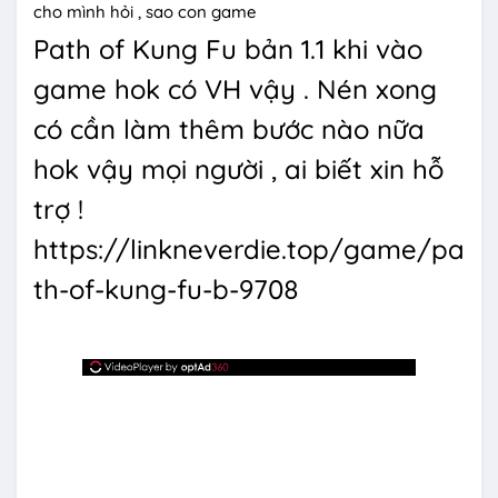
cho mình hỏi , sao con game
Path of Kung Fu bản 1.1 khi vào
game hok có VH vậy . Nén xong
có cần làm thêm bước nào nữa
hok vậy mọi người , ai biết xin hỗ
trợ !
https://linkneverdie.top/game/pa
th-of-kung-fu-b-9708