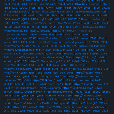
G666
|
c168
|
789k
|
789F
|
789F
|
789F
|
789F
|
nổ hũ
|
https://kqbd.gg/
|
go88
|
AD88
|
au88
|
mu88
|
luck8
|
999bet
|
kèo nhà cái 5
|
red88
|
vic88
|
OKWINTV
|
luckywin
|
RIKVIP
|
B52
|
123B
|
LUCK8
|
st666
|
go88
|
78WIN
|
kubet
|
8kbet
|
ga6789
|
DN88
|
FLY88
|
98WIN
|
https://qs88.health/
|
Sunwin
|
https://new88.energy/
|
https://viscard.de.com/
|
X88
|
EX88
|
vipwin
|
tr88
|
qs88
|
UY88
|
U88
|
8kbet
|
88I
|
88AA
|
uu88
|
bet88
|
s8
|
s8
|
ao88
|
qh88
|
xoso66
|
QH88
|
MU88
|
uy88
|
x88
|
lv88
|
lc88
|
HUBET
|
B52club
|
xoso66vn.app
|
UY88
|
MM99
|
ok8386
|
https://vsbetz.net/
|
https://vsbet365.io/
|
Hay88
|
Hay88
|
Hay88
|
NK88
|
uy88
|
Ae888
|
new88
|
33ag
|
UY88
|
UY88
|
U88
|
98WIN
|
https://luck8.style/
|
https://13win.studio/
|
https://789p.biz/
|
https://98win.toys/
|
VIPWIN
|
S8
|
https://siu88.co.com
|
88NN
|
thabet
|
tk88
|
uu88
|
kubet
|
mu88
|
gg88
|
https://go8.ae.org/
|
Nổ Hũ
|
https://nohu.best/
|
https://go99.com.se/
|
TT88
|
68win
|
kuwin
|
TG88
|
LX88
|
lv88
|
https://luck8.esq/
|
https://luck8.games/
|
O8
|
VN88
|
EX88
|
https://sunwin20.info/
|
32win
|
Luck8
|
ee88
|
uu88
|
NOHU90
|
https://red88.de.com
|
https://uk88sport.com.se
|
max79
|
llwin
|
https://on68.live/
|
S8
|
kk55
|
lc88
|
789win
|
98WIN
|
S8
|
https://28bet.green/
|
QS88
|
CM88
|
Socolive
|
pg66
|
tt88
|
hello88
|
23win
|
888b
|
https://123ga.app/
|
https://sv368.markets/
|
68win
|
https://ok9.style/
|
mb88
|
sunwin
|
qq88
|
123b
|
https://rr88.com.se/
|
go88
|
uu88
|
kubet
|
789win
|
789p
|
u888
|
https://jw88s.com/
|
XIN88
|
uu88
|
X88
|
Tài xỉu online
|
KK55
|
bl555
|
https://iwinclub88.cam/
|
kubet
|
8kbet
|
huvip
|
huvip
|
https://nk88w.com/
|
sv888
|
J88
|
http://kuwinfi.com/
|
tg88
|
tg88
|
kkwin
|
lc88
|
tr88
|
DN88
|
https://kjc.ad/
|
MM88
|
UY88
|
789win
|
QS88
|
TR88
|
b52
|
go8
|
28BET
|
7m
|
https://xemtiso.com/
|
xóc đĩa
online
|
sao789
|
KWIN
|
https://789k2.net/
|
xx88
|
xx88.forex
|
jeetbuzz
|
wicket71
|
khela88
|
babu88
|
bd9
|
https://tr88.food/
|
Go99
|
UY88
|
https://rikvip88.cn.com/
|
h19
|
uu88
|
https://kubetmb.org/
|
mm88.yokohama
|
https://jun88media.com/
|
98win
|
sunwin
|
https://789club.meme/
|
https://tatarayume.org/
|
mu88
|
uu88
|
ae888
|
king88
|
UY88
|
LV88
|
QS88
|
x88
|
QS88
|
NOHU90
|
XN88
|
S666
|
https://nohu90-s.com/
|
https://sunwin20.health/
|
haywin
|
UU88
|
https://uu88.dog/
|
8xbet
|
TK88
|
TK88
|
Luck8
|
https://uu88sh.com/
|
VIPWIN
|
Kubet
|
good88
|
8kbet
|
KJC
|
Lucky88
|
789win
|
GK88
|
https://ok9.training/
|
c168
|
https://c168.stream/
|
https://78win.productions/
|
OK9
|
c168
|
23win
|
mb88
|
s666
|
AD88
|
XX8
|
xx8
|
ad88
|
BJ88
|
ALO789
|
king88
|
uu88
|