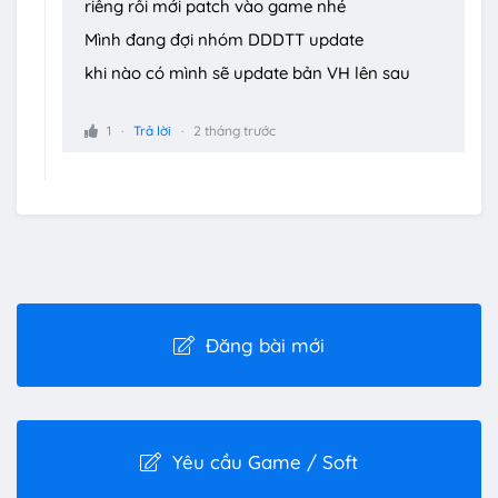
riêng rồi mới patch vào game nhé
Mình đang đợi nhóm DDDTT update
khi nào có mình sẽ update bản VH lên sau
1
Trả lời
2 tháng trước
Đăng bài mới
Yêu cầu Game / Soft