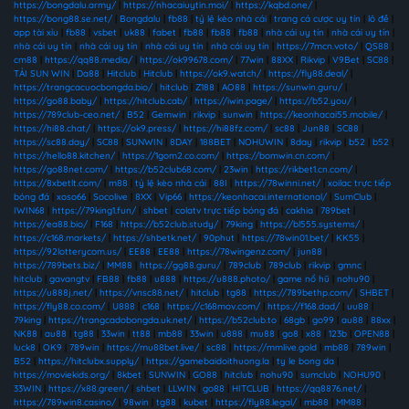
https://bongdalu.army/
|
https://nhacaiuytin.moi/
|
https://kqbd.one/
|
https://bong88.se.net/
|
Bongdalu
|
fb88
|
tỷ lệ kèo nhà cái
|
trang cá cược uy tín
|
lô đề
|
app tài xỉu
|
fb88
|
vsbet
|
uk88
|
fabet
|
fb88
|
fb88
|
fb88
|
nhà cái uy tín
|
nhà cái uy tín
|
nhà cái uy tín
|
nhà cái uy tín
|
nhà cái uy tín
|
nhà cái uy tín
|
https://7mcn.voto/
|
QS88
|
cm88
|
https://qq88.media/
|
https://ok99678.com/
|
77win
|
88XX
|
Rikvip
|
V9Bet
|
SC88
|
TẢI SUN WIN
|
Da88
|
Hitclub
|
Hitclub
|
https://ok9.watch/
|
https://fly88.deal/
|
https://trangcacuocbongda.bio/
|
hitclub
|
Z188
|
AO88
|
https://sunwin.guru/
|
https://go88.baby/
|
https://hitclub.cab/
|
https://iwin.page/
|
https://b52.you/
|
https://789club-ceo.net/
|
B52
|
Gemwin
|
rikvip
|
sunwin
|
https://keonhacai55.mobile/
|
https://hi88.chat/
|
https://ok9.press/
|
https://hi88fz.com/
|
sc88
|
Jun88
|
SC88
|
https://sc88.day/
|
SC88
|
SUNWIN
|
8DAY
|
188BET
|
NOHUWIN
|
8day
|
rikvip
|
b52
|
b52
|
https://hello88.kitchen/
|
https://1gom2.co.com/
|
https://bomwin.cn.com/
|
https://go88net.com/
|
https://b52club68.com/
|
23win
|
https://rikbet1.cn.com/
|
https://8xbetlt.com/
|
m88
|
tỷ lệ kèo nhà cái
|
88I
|
https://78winni.net/
|
xoilac trực tiếp
bóng đá
|
xoso66
|
Socolive
|
8XX
|
Vip66
|
https://keonhacai.international/
|
SumClub
|
IWIN68
|
https://79king1.fun/
|
shbet
|
colatv trực tiếp bóng đá
|
cakhia
|
789bet
|
https://ea88.bio/
|
F168
|
https://b52club.study/
|
79king
|
https://bl555.systems/
|
https://c168.markets/
|
https://shbetk.net/
|
90phut
|
https://78win01.bet/
|
KK55
|
https://92lotterycom.us/
|
EE88
|
EE88
|
https://78wingenz.com/
|
jun88
|
https://789bets.biz/
|
MM88
|
https://gg88.guru/
|
789club
|
789club
|
rikvip
|
gmnc
|
hitclub
|
gavangtv
|
FB88
|
fb88
|
u888
|
https://u888.photo/
|
game nổ hũ
|
nohu90
|
https://u888j.net/
|
https://vnsc88.net/
|
hitclub
|
tg88
|
https://789bethp.com/
|
SHBET
|
https://fly88.co.com/
|
U888
|
c168
|
https://c168mov.com/
|
https://f168.dad/
|
uu88
|
79king
|
https://trangcadobongda.uk.net/
|
https://b52club.to
|
68gb
|
go99
|
au88
|
88xx
|
NK88
|
au88
|
tg88
|
33win
|
tt88
|
mb88
|
33win
|
u888
|
mu88
|
go8
|
x88
|
123b
|
OPEN88
|
luck8
|
OK9
|
789win
|
https://mu88bet.live/
|
sc88
|
https://mmlive.gold
|
mb88
|
789win
|
B52
|
https://hitclubx.supply/
|
https://gamebaidoithuong.la
|
ty le bong da
|
https://moviekids.org/
|
8kbet
|
SUNWIN
|
GO88
|
hitclub
|
nohu90
|
sumclub
|
NOHU90
|
33WIN
|
https://x88.green/
|
shbet
|
LLWIN
|
go88
|
HITCLUB
|
https://qq8876.net/
|
https://789win8.casino/
|
98win
|
tg88
|
kubet
|
https://fly88.legal/
|
mb88
|
MM88
|