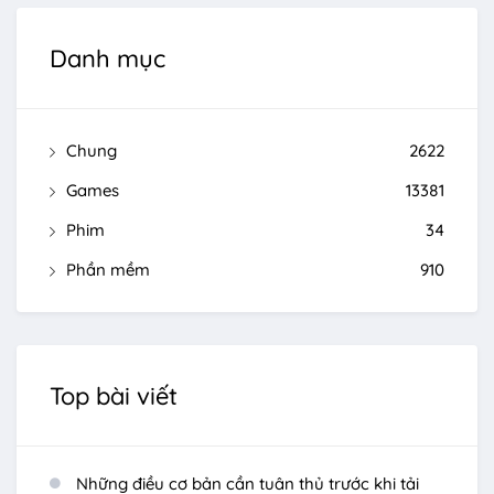
Danh mục
Chung
2622
Games
13381
Phim
34
Phần mềm
910
Top bài viết
Những điều cơ bản cần tuân thủ trước khi tải