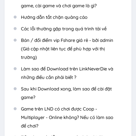
game, cài game và chơi game là gì?
Hướng dẫn tắt chặn quảng cáo
Các lỗi thường gặp trong quá trình tải về
Bán / đổi điểm vip Fshare giá rẻ - bởi admin
(Giá cập nhật liên tục để phù hợp với thị
trường)
Làm sao để Download trên LinkNeverDie và
những điều cần phải biết ?
Sau khi Download xong, làm sao để cài đặt
game?
Game trên LND có chơi được Coop -
Multiplayer - Online không? Nếu có làm sao
để chơi?