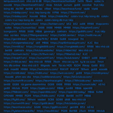
ketquaxoso3.com
|
nhà cái lô đề
|
https://keonhacai.football/
|
IWIN
|
78win
|
xoilac tv
|
xoso66
|
https://keonhacai55.bet/
|
rikvip
|
hitclub
|
sunwin
|
go88
|
socolive
|
Trực tiếp
bóng đá
|
Alo789
|
Ae888
|
xôi lạc
|
v9bet
|
https://keonhacai.fund/
|
vip66
|
Vip66
|
https://mb66p.com/
|
truc tiep bong da
|
VIP66
|
https://78winnh.net/
|
https://mb66q.com/
|
Xoso66
|
MB66
|
https://mb66.life/
|
colatv trực tiếp bóng đá
|
colatv
|
colatv truc tiep bong da
|
colatv
|
colatv bóng đá trực tiếp
|
https://tylekeonhacai.futbol/
|
https://bshbet.com/
|
b52
|
b52
|
xx88
|
RR88
|
thapcamtv
|
xoilac
|
https://sunwin1.bz/
|
XX88
|
XX88
|
MM88
|
MM88
|
https://bluphim5.com/
|
luongsontv
|
RR88
|
XX88
|
MB66
|
gavangtv
|
cakhiatv
|
https://go88fc.com/
|
trực tiếp
nba
|
soi kèo
|
https://79king.express/
|
https://ok365.center/
|
https://xx88.me.uk/
|
https://gem88.bar/
|
https://vip79.fit/
|
BIN88
|
Go88
|
nowgoal
|
7m
|
https://choigamebai.org/
|
ok9
|
MB66
|
https://top10nhacaiuytin.win/
|
KJC
|
8xx
|
https://mm88.io/
|
https://rongbk888.com/
|
https://rongbk666.com/
|
RR88
|
kèo nhà cái
|
bet88
|
cakhiatv
|
https://hitclub.website/
|
https://rikbet.ltd/
|
kèo nhà cái
|
https://bomwin.tech/
|
https://b78win.net/
|
https://f8beta2.me/
|
KJC
|
https://rikvip97.art/
|
https://sunwin97.art/
|
https://kclub.team/
|
SHBET
|
xx88
|
8kbet
|
https://rr88.se.net/
|
kèo nhà cái
|
RR88
|
78win
|
nha cai uy tin
|
ty le ca cuoc
|
7mcn
|
Xóc đĩa online
|
Kèo nhà cái 5
|
88goals
|
iwin
|
Tài xỉu MD5
|
1GOM
|
Rikvip
|
Go88
|
B52
club
|
max88
|
MM88
|
https://iwinclub.ru.com/
|
RIKVIP
|
RIKVIP
|
789win
|
go88
|
xoso66
|
https://cm88.dad/
|
https://hi88.uno/
|
https://iwin.sa.com/
|
go88
|
https://mm88.press/
|
Xoso66
|
phim sex vlxx
|
https://xx88brand.com/
|
https://b52club.sa.com/
|
https://sunwin19.cn.com/
|
https://keonhacai.gdn/
|
https://789clubb.one/
|
iwinclub
|
bin88
|
GG88
|
tải game daominhha
|
GG88
|
XX88
|
RR88
|
https://sunwin.talk/
|
nổ hũ
|
go88
|
Hitclub
|
PG99
|
https://pg66.us.com/
|
MB66
|
Jun88
|
MB66
|
open88
|
https://f168slot.com/
|
https://open886.com/
|
https://open88.today/
|
MB66
|
Sv368
|
OPEN88
|
MM88
|
PG99
|
https://hi88s.com/
|
FLY88
|
Bet88
|
nn777
|
MB66
|
https://fly88.uno/
|
789win
|
vaobet
|
SC88
|
GO88
|
dt68
|
kèo nhà cái
|
https://sunwin99.ceo/
|
https://go88.deal/
|
https://hitclubsbs.jp.net/
|
https://keonhacai.voto/
|
GG88
|
https://gg88.co.com/
|
gem88
|
B52
|
nổ hũ
|
https://tylekeonhacai.life/
|
https://new88.biz/
|
PG88
|
Bet168
|
23win
|
RR88
|
Hitclub
|