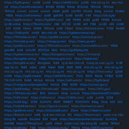
https://fly88.gives/
|
cm88
|
Luck8
|
https://ok988.info/
|
jun88
|
nhà cái uy tín
|
kèo nhà
cái
|
https://new88.webcam/
|
BIN88
|
BIN88
|
Rikvip
|
B52club
|
789club
|
789club
|
789club
|
sunwin
|
sunwin
|
sunwin
|
mb66
|
go88
|
sao789
|
hitclub
|
8day
|
sunwin
|
thabet
|
MB66
|
https://ok9.events/
|
ao88
|
ga6789
|
siu88
|
bet88
|
rr88
|
https://o8.style/
|
https://gg88.center/
|
https://fly8889.com/
|
x88
|
MM88
|
ev88
|
yo88
|
MM88
|
Sunwin
|
Lô đề online
|
https://78wintx.com/
|
c168
|
NỔ HŨ
|
cm88
|
ok9
|
F168
|
Jun88
|
x88
|
cm88
|
b29
|
GG88
|
58win
|
MM88
|
789club
|
sc88
|
F8bet
|
https://b52club.team
|
FC88
|
Red88
|
https://hi88.pink/
|
cm88
|
kèo nhà cái
|
https://tylekeonhacai.top/
|
https://789clubb.uk.net/
|
https://go888.sa.com/
|
https://iwinclub.jp.net/
|
https://hitclubb.jp.net/
|
https://rikvipp.jp.net/
|
https://taixiu.jp.net/
|
https://go88b.co.com/
|
https://789club1.co.com/
|
https://iwinclub86.co.com/
|
MB66
|
good88
|
ko66
|
nohu90
|
B52Club
|
k8cc
|
https://go88play.site
|
https://tylekeonhacai.vin/
|
https://bongdaso.team/
|
https://7m.band/
|
https://bongdalu.army/
|
https://nhacaiuytin.moi/
|
https://kqbd.one/
|
https://bong88.se.net/
|
Bongdalu
|
fb88
|
tỷ lệ kèo nhà cái
|
trang cá cược uy tín
|
lô đề
|
app tài xỉu
|
fb88
|
vsbet
|
uk88
|
fabet
|
fb88
|
fb88
|
fb88
|
nhà cái uy tín
|
nhà cái uy tín
|
nhà cái uy tín
|
nhà cái uy tín
|
nhà cái uy tín
|
nhà cái uy tín
|
https://7mcn.voto/
|
QS88
|
cm88
|
https://qq88.media/
|
https://ok99678.com/
|
77win
|
88XX
|
Rikvip
|
V9Bet
|
SC88
|
TẢI SUN WIN
|
Da88
|
Hitclub
|
Hitclub
|
https://ok9.watch/
|
https://fly88.deal/
|
https://trangcacuocbongda.bio/
|
hitclub
|
Z188
|
AO88
|
https://sunwin.guru/
|
https://go88.baby/
|
https://hitclub.cab/
|
https://iwin.page/
|
https://b52.you/
|
https://789club-ceo.net/
|
B52
|
Gemwin
|
rikvip
|
sunwin
|
https://keonhacai55.mobile/
|
https://hi88.chat/
|
https://ok9.press/
|
https://hi88fz.com/
|
sc88
|
Jun88
|
SC88
|
https://sc88.day/
|
SC88
|
SUNWIN
|
8DAY
|
188BET
|
NOHUWIN
|
8day
|
rikvip
|
b52
|
b52
|
https://hello88.kitchen/
|
https://1gom2.co.com/
|
https://bomwin.cn.com/
|
https://go88net.com/
|
https://b52club68.com/
|
23win
|
https://rikbet1.cn.com/
|
https://8xbetlt.com/
|
m88
|
tỷ lệ kèo nhà cái
|
88I
|
https://78winni.net/
|
xoilac trực tiếp
bóng đá
|
xoso66
|
Socolive
|
8XX
|
Vip66
|
https://keonhacai.international/
|
SumClub
|
IWIN68
|
https://79king1.fun/
|
uy88
|
shbet
|
colatv trực tiếp bóng đá
|
cakhia
|
789bet
|
https://ea88.bio/
|
F168
|
https://b52club.study/
|
79king
|
https://bl555.systems/
|