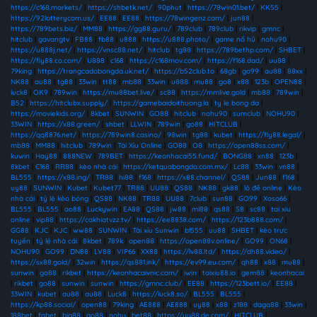
https://c168.markets/
|
https://shbetk.net/
|
90phut
|
https://78win01.bet/
|
KK55
|
https://92lotterycom.us/
|
EE88
|
EE88
|
https://78wingenz.com/
|
jun88
|
https://789bets.biz/
|
MM88
|
https://gg88.guru/
|
789club
|
789club
|
rikvip
|
gmnc
|
hitclub
|
gavangtv
|
FB88
|
fb88
|
u888
|
https://u888.photo/
|
game nổ hũ
|
nohu90
|
https://u888j.net/
|
https://vnsc88.net/
|
hitclub
|
tg88
|
https://789bethp.com/
|
SHBET
|
https://fly88.co.com/
|
U888
|
c168
|
https://c168mov.com/
|
https://f168.dad/
|
uu88
|
79king
|
https://trangcadobongda.uk.net/
|
https://b52club.to
|
68gb
|
go99
|
au88
|
88xx
|
NK88
|
au88
|
tg88
|
33win
|
tt88
|
mb88
|
33win
|
u888
|
mu88
|
go8
|
x88
|
123b
|
OPEN88
|
luck8
|
OK9
|
789win
|
https://mu88bet.live/
|
sc88
|
https://mmlive.gold
|
mb88
|
789win
|
B52
|
https://hitclubx.supply/
|
https://gamebaidoithuong.la
|
ty le bong da
|
https://moviekids.org/
|
8kbet
|
SUNWIN
|
GO88
|
hitclub
|
nohu90
|
sumclub
|
NOHU90
|
33WIN
|
https://x88.green/
|
shbet
|
LLWIN
|
789win
|
go88
|
HITCLUB
|
https://qq8876.net/
|
https://789win8.casino/
|
98win
|
tg88
|
kubet
|
https://fly88.legal/
|
mb88
|
MM88
|
hitclub
|
789win
|
Tài Xỉu Online
|
GO88
|
O8
|
https://open88ss.com/
|
kuwin
|
Hay88
|
888NEW
|
789BET
|
https://keonhacai55.fund/
|
BONG88
|
xn88
|
123b
|
8kbet
|
C168
|
RR88
|
kèo nhà cái
|
https://ketquabongda.com.mx/
|
Lc88
|
33win
|
vn88
|
BL555
|
https://x88.ing/
|
TR88
|
hi88
|
f168
|
https://x88.channel/
|
QS88
|
Jun88
|
f168
|
uy88
|
SUNWIN
|
Kubet
|
Kubet77
|
TR88
|
UU88
|
QS88
|
NK88
|
gk88
|
lô đề online
|
Kèo
nhà cái
|
tỷ lệ kèo bóng
|
QS88
|
NK88
|
TR88
|
UU88
|
7club
|
sun88
|
GO99
|
Xoso66
|
BL555
|
BL555
|
ao88
|
Luckywin
|
EA88
|
QS88
|
jw88
|
ml88
|
qs88
|
S8
|
sc88
|
tai xiu
online
|
vip88
|
https://cakhiatvzz.tv/
|
https://ee8838.com/
|
https://123b888.com/
|
GG88
|
KJC
|
KJC
|
ww88
|
SUNWIN
|
Tài xỉu Sunwin
|
bl555
|
uu88
|
SHBET
|
kèo trực
tuyến
|
tỷ lệ nhà cái
|
8kbet
|
789k
|
open88
|
https://open88v.online/
|
GO99
|
ON68
|
NOHU90
|
GO99
|
DN88
|
LV88
|
VIP66
|
XX88
|
https://lv88.ltd/
|
https://dh88.video/
|
https://sx88.gold/
|
32win
|
https://qs881.ink/
|
https://ev99.eu.com/
|
qh88
|
x88
|
mu88
|
sunwin
|
go88
|
rikbet
|
https://keonhacaivnic.com/
|
iwin
|
taixiu88.io
|
gem88
|
keonhacai
|
rikbet
|
go88
|
sunwin
|
sunwin
|
https://gmnc.club/
|
EE88
|
https://123bett.io/
|
EE88
|
33WIN
|
kubet
|
au88
|
au88
|
Luck8
|
https://luck8.so/
|
BL555
|
BL555
|
https://kp88.social/
|
open88
|
79king
|
AE888
|
AE888
|
uy88
|
x88
|
z188
|
daga88
|
33win
|
188bet
|
fabet
|
big88
|
go88
|
nohu
|
bet88
|
https://uy88.de.com/
|
HITCLUB
|