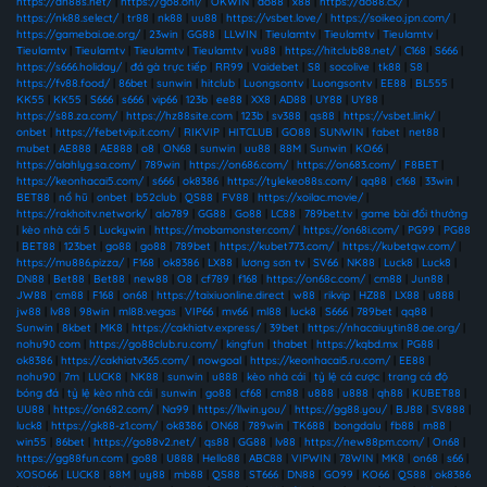
https://dn88s.net/
|
https://go8.onl/
|
OKWIN
|
ao88
|
x88
|
https://ao88.cx/
|
https://nk88.select/
|
tr88
|
nk88
|
uu88
|
https://vsbet.love/
|
https://soikeo.jpn.com/
|
https://gamebai.ae.org/
|
23win
|
GG88
|
LLWIN
|
Tieulamtv
|
Tieulamtv
|
Tieulamtv
|
Tieulamtv
|
Tieulamtv
|
Tieulamtv
|
Tieulamtv
|
vu88
|
https://hitclub88.net/
|
C168
|
S666
|
https://s666.holiday/
|
đá gà trực tiếp
|
RR99
|
Vaidebet
|
S8
|
socolive
|
tk88
|
S8
|
https://fv88.food/
|
86bet
|
sunwin
|
hitclub
|
Luongsontv
|
Luongsontv
|
EE88
|
BL555
|
KK55
|
KK55
|
S666
|
s666
|
vip66
|
123b
|
ee88
|
XX8
|
AD88
|
UY88
|
UY88
|
https://s88.za.com/
|
https://hz88site.com
|
123b
|
sv388
|
qs88
|
https://vsbet.link/
|
onbet
|
https://febetvip.it.com/
|
RIKVIP
|
HITCLUB
|
GO88
|
SUNWIN
|
fabet
|
net88
|
mubet
|
AE888
|
AE888
|
o8
|
ON68
|
sunwin
|
uu88
|
88M
|
Sunwin
|
KO66
|
https://alahlyg.sa.com/
|
789win
|
https://on686.com/
|
https://on683.com/
|
F8BET
|
https://keonhacai5.com/
|
s666
|
ok8386
|
https://tylekeo88s.com/
|
qq88
|
c168
|
33win
|
BET88
|
nổ hũ
|
onbet
|
b52club
|
QS88
|
FV88
|
https://xoilac.movie/
|
https://rakhoitv.network/
|
alo789
|
GG88
|
Go88
|
LC88
|
789bet.tv
|
game bài đổi thưởng
|
kèo nhà cái 5
|
Luckywin
|
https://mobamonster.com/
|
https://on68i.com/
|
PG99
|
PG88
|
BET88
|
123bet
|
go88
|
go88
|
789bet
|
https://kubet773.com/
|
https://kubetqw.com/
|
https://mu886.pizza/
|
F168
|
ok8386
|
LX88
|
lương sơn tv
|
SV66
|
NK88
|
Luck8
|
Luck8
|
DN88
|
Bet88
|
Bet88
|
new88
|
O8
|
cf789
|
f168
|
https://on68c.com/
|
cm88
|
Jun88
|
JW88
|
cm88
|
F168
|
on68
|
https://taixiuonline.direct
|
w88
|
rikvip
|
HZ88
|
LX88
|
u888
|
jw88
|
lv88
|
98win
|
ml88.vegas
|
VIP66
|
mv66
|
ml88
|
luck8
|
S666
|
789bet
|
qq88
|
Sunwin
|
8kbet
|
MK8
|
https://cakhiatv.express/
|
39bet
|
https://nhacaiuytin88.ae.org/
|
nohu90 com
|
https://go88club.ru.com/
|
kingfun
|
thabet
|
https://kqbd.mx
|
PG88
|
ok8386
|
https://cakhiatv365.com/
|
nowgoal
|
https://keonhacai5.ru.com/
|
EE88
|
nohu90
|
7m
|
LUCK8
|
NK88
|
sunwin
|
u888
|
kèo nhà cái
|
tỷ lệ cá cược
|
trang cá độ
bóng đá
|
tỷ lệ kèo nhà cái
|
sunwin
|
go88
|
cf68
|
cm88
|
u888
|
u888
|
qh88
|
KUBET88
|
UU88
|
https://on682.com/
|
Na99
|
https://llwin.you/
|
https://gg88.you/
|
BJ88
|
SV888
|
luck8
|
https://gk88-z1.com/
|
ok8386
|
ON68
|
789win
|
TK688
|
bongdalu
|
fb88
|
m88
|
win55
|
86bet
|
https://go88v2.net/
|
qs88
|
GG88
|
lv88
|
https://new88pm.com/
|
On68
|
https://gg88fun.com
|
go88
|
U888
|
Hello88
|
ABC88
|
VIPWIN
|
78WIN
|
MK8
|
on68
|
s66
|
XOSO66
|
LUCK8
|
88M
|
uy88
|
mb88
|
QS88
|
ST666
|
DN88
|
GO99
|
KO66
|
QS88
|
ok8386