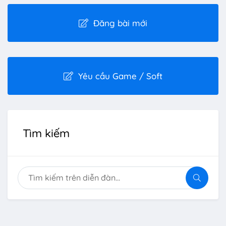
Đăng bài mới
Yêu cầu Game / Soft
Tìm kiếm