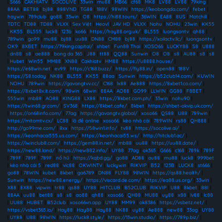
|
S666
|
CAKHIATV
|
SOCOLIVE
|
33win
|
mu88
|
MB66
|
cf68
|
MK8
|
LV88
|
LV88
|
79king
|
88AA
|
BET88
|
bj88
|
888VND
|
TG88
|
188V
|
98WIN
|
https://keobongda.com/
|
febet
|
haywin
|
789club
|
go88
|
33win
|
O8
|
https://hi88.tours/
|
36WIN
|
EA88
|
8US
|
Motchill
|
TDTC
|
TD88
|
TD88
|
VLXX
|
Sex Việt
|
Heovl
|
JAV HD
|
VLXX
|
Nohu
|
NOHU
|
23win
|
KK55
|
KK55
|
BL555
|
luck8
|
123b
|
ko66
|
https://hay88.org.uk/
|
BL555
|
luongsontv
|
qh88
|
789win
|
go99
|
mu88
|
bj88
|
uu88
|
DN88
|
CM88
|
bj88
|
https://xoilactv.llc/
|
luongsontv
|
OK9
|
8XBET
|
https://79king.capital/
|
shbet
|
Fun88 Thai
|
XOSO66
|
LUCKY88
|
S8
|
U888
|
dn88
|
s8
|
ae888
|
bong da 365
|
J88
|
tt88
|
QQ88
|
Sunwin
|
O8
|
O8
|
s8
|
AU88
|
s8
|
s8
|
Hubet
|
Win55
|
MM88
|
XN88
|
Cakhiatv
|
HM88
|
https://u8888.house/
|
https://e68win.net
|
ev99
|
https://c168.buzz/
|
https://fly88.in/
|
open88
|
188V
|
https://S8.today
|
NK88
|
BL555
|
KK55
|
88aa
|
Sunwin
|
https://b52club14.com/
|
KUWIN
|
NOHU
|
789win
|
https://gavangtvv.cc/
|
C168
|
lx88
|
Ae888
|
https://8xbet1.co.com/
|
https://8xbet8x.it.com/
|
98win
|
68win
|
88AA
|
AO88
|
GO99
|
LLWIN
|
GG88
|
F8BET
|
555win
|
mb88
|
AO88
|
KING88
|
LX88
|
https://8kbet.com.ph/
|
33win
|
nohu90
|
https://twin68.gr.com/
|
SV368
|
https://8kbet.cafe/
|
8kbet
|
https://shbet-okvip.uk.com/
|
https://on68info.com/
|
77ag
|
https://gavangtv.global/
|
xoso66
|
QS88
|
U88
|
789win
|
https://mitomtv.cx/
|
LC88
|
lô đề online
|
xoso66
|
kèo nhà cái
|
789WIN
|
rs88
|
QH888
|
http://go99me.com/
|
8xx
|
https://58win1.info/
|
tv88
|
https://socolive.ai/
|
https://keonhacai555.us.com/
|
https://keonhacai55.ws/
|
http://hitclub1.ac/
|
https://iwinclub8.com/
|
https://gem88.in.net/
|
mb88
|
uu88
|
https://uu88.date/
|
https://new88.land/
|
https://new882.info/
|
UY88
|
77ag
|
ok365
|
G666
|
c168
|
789k
|
789F
|
789F
|
789F
|
789F
|
nổ hũ
|
https://kqbd.gg/
|
go88
|
AD88
|
au88
|
mu88
|
luck8
|
999bet
|
kèo nhà cái 5
|
red88
|
vic88
|
OKWINTV
|
luckywin
|
RIKVIP
|
B52
|
123B
|
LUCK8
|
st666
|
go88
|
78WIN
|
kubet
|
8kbet
|
ga6789
|
DN88
|
FLY88
|
98WIN
|
https://qs88.health/
|
Sunwin
|
https://new88.energy/
|
https://viscard.de.com/
|
https://ea88.us.org/
|
33win
|
X88
|
EX88
|
vipwin
|
tr88
|
qs88
|
UY88
|
HITCLUB
|
B52CLUB
|
RIKVIP
|
U88
|
8kbet
|
88I
|
88AA
|
uu88
|
bet88
|
s8
|
s8
|
ao88
|
qh88
|
xoso66
|
QH88
|
MU88
|
uy88
|
x88
|
lv88
|
lc88
|
UU88
|
HUBET
|
B52club
|
xoso66vn.app
|
UY88
|
MM99
|
ok8386
|
https://vsbetz.net/
|
https://vsbet365.io/
|
Hay88
|
Hay88
|
Hay88
|
NK88
|
uy88
|
Ae888
|
new88
|
33ag
|
UY88
|
UY88
|
U88
|
98WIN
|
https://luck8.style/
|
https://13win.studio/
|
https://789p.biz/
|