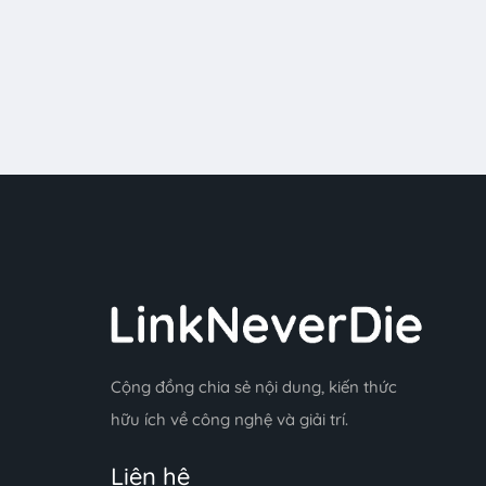
Cộng đồng chia sẻ nội dung, kiến thức
hữu ích về công nghệ và giải trí.
Liên hệ