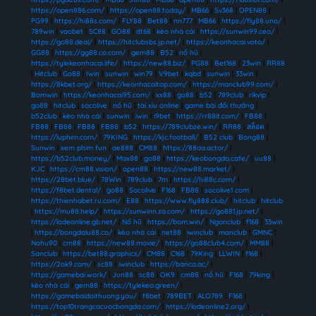
https://open886.com/
|
https://open88.today/
|
MB66
|
Sv368
|
OPEN88
|
PG99
|
https://hi88s.com/
|
FLY88
|
Bet88
|
nn777
|
MB66
|
https://fly88.uno/
|
789win
|
vaobet
|
SC88
|
GO88
|
dt68
|
kèo nhà cái
|
https://sunwin99.ceo/
|
https://go88.deal/
|
https://hitclubsbs.jp.net/
|
https://keonhacai.voto/
|
GG88
|
https://gg88.co.com/
|
gem88
|
B52
|
nổ hũ
|
https://tylekeonhacai.life/
|
https://new88.biz/
|
PG88
|
Bet168
|
23win
|
RR88
|
Hitclub
|
Go88
|
Iwin
|
sunwin
|
win79
|
V9bet
|
kqbd
|
sunwin
|
33win
|
https://8kbet.org/
|
https://keonhacaitop.com/
|
https://manclub99.com/
|
Bomwin
|
https://keonhacai95.com/
|
xx88
|
go88
|
b52
|
789club
|
rikvip
|
go88
|
hitclub
|
socolive
|
nổ hũ
|
tài xỉu online
|
game bài đổi thưởng
|
b52club
|
kèo nhà cái
|
sunwin
|
iwin
|
i9bet
|
https://rr88it.com/
|
FB88
|
FB88
|
FB88
|
FB88
|
FB88
|
b52
|
https://789clubze.win/
|
RR88
|
สล็อต
|
https://luphim.com/
|
79KING
|
https://kjc.football/
|
B52 club
|
Bong88
|
Sunwin
|
xem phim fun
|
ae888
|
CM88
|
https://88aa.actor/
|
https://b52club.money/
|
Max88
|
go88
|
https://keobongda.cafe/
|
uu88
|
KJC
|
https://cm88.vision/
|
open88
|
https://new88.market/
|
https://28bet.blue/
|
78Win
|
789club
|
7m
|
https://hi88c.com/
|
https://f8bet.dental/
|
go88
|
Socolive
|
F168
|
FB88
|
socolive1 com
|
https://thienhabet.ru.com/
|
E88
|
https://www.fly888.club/
|
hitclub
|
hitclub
|
https://mu88.help/
|
https://sunwinn.za.com/
|
https://go881.jp.net/
|
https://lodeonline.gb.net/
|
Nổ hũ
|
https://bom.win/
|
Ngonclub
|
f168
|
33win
|
https://bongdalu88.co/
|
kèo nhà cái
|
net88
|
iwinclub
|
manclub
|
GMNC
|
Nohu90
|
cm88
|
https://new88.movie/
|
https://go88club4.com/
|
MM88
|
Sanclub
|
https://bet88.graphics/
|
CM88
|
C168
|
79King
|
LLWIN
|
f168
|
https://2ok9.com/
|
sc88
|
iwinclub
|
https://banca.ac/
|
https://gamebai.work/
|
Jun88
|
sc88
|
OK9
|
cm88
|
nổ hũ
|
F168
|
79king
|
kèo nhà cái
|
gem88
|
https://tylekeo.green/
|
https://gamebaidoithuong.you/
|
f8bet
|
789BET
|
ALO789
|
F168
|
https://top10trangcacuocbongda.com/
|
https://lodeonline2.org/
|