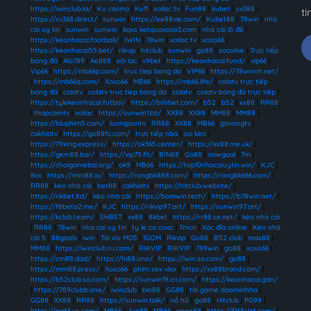
https://iwinclub.la/
|
Ku casino
|
Ku11
|
xoilac tv
|
Fun88
|
kubet
|
sv388
|
ti
https://sv368.direct/
|
sunwin
|
https://ee88vie.com/
|
Kubet88
|
78win
|
nhà
cái uy tín
|
sunwin
|
sunwin
|
kqxs ketquaxoso3.com
|
nhà cái lô đề
|
https://keonhacai.football/
|
IWIN
|
78win
|
xoilac tv
|
xoso66
|
https://keonhacai55.bet/
|
rikvip
|
hitclub
|
sunwin
|
go88
|
socolive
|
Trực tiếp
bóng đá
|
Alo789
|
Ae888
|
xôi lạc
|
v9bet
|
https://keonhacai.fund/
|
vip66
|
Vip66
|
https://mb66p.com/
|
truc tiep bong da
|
VIP66
|
https://78winnh.net/
|
https://mb66q.com/
|
Xoso66
|
MB66
|
https://mb66.life/
|
colatv trực tiếp
bóng đá
|
colatv
|
colatv truc tiep bong da
|
colatv
|
colatv bóng đá trực tiếp
|
https://tylekeonhacai.futbol/
|
https://bshbet.com/
|
b52
|
b52
|
xx88
|
RR88
|
thapcamtv
|
xoilac
|
https://sunwin1.bz/
|
XX88
|
XX88
|
MM88
|
MM88
|
https://bluphim5.com/
|
luongsontv
|
RR88
|
XX88
|
MB66
|
gavangtv
|
cakhiatv
|
https://go88fc.com/
|
trực tiếp nba
|
soi kèo
|
https://79king.express/
|
https://ok365.center/
|
https://xx88.me.uk/
|
https://gem88.bar/
|
https://vip79.fit/
|
BIN88
|
Go88
|
nowgoal
|
7m
|
https://choigamebai.org/
|
ok9
|
MB66
|
https://top10nhacaiuytin.win/
|
KJC
|
8xx
|
https://mm88.io/
|
https://rongbk888.com/
|
https://rongbk666.com/
|
RR88
|
kèo nhà cái
|
bet88
|
cakhiatv
|
https://hitclub.website/
|
https://rikbet.ltd/
|
kèo nhà cái
|
https://bomwin.tech/
|
https://b78win.net/
|
https://f8beta2.me/
|
KJC
|
https://rikvip97.art/
|
https://sunwin97.art/
|
https://kclub.team/
|
SHBET
|
xx88
|
8kbet
|
https://rr88.se.net/
|
kèo nhà cái
|
RR88
|
78win
|
nha cai uy tin
|
ty le ca cuoc
|
7mcn
|
Xóc đĩa online
|
Kèo nhà
cái 5
|
88goals
|
iwin
|
Tài xỉu MD5
|
1GOM
|
Rikvip
|
Go88
|
B52 club
|
max88
|
MM88
|
https://iwinclub.ru.com/
|
RIKVIP
|
RIKVIP
|
789win
|
go88
|
xoso66
|
https://cm88.dad/
|
https://hi88.uno/
|
https://iwin.sa.com/
|
go88
|
https://mm88.press/
|
Xoso66
|
phim sex vlxx
|
https://xx88brand.com/
|
https://b52club.sa.com/
|
https://sunwin19.cn.com/
|
https://keonhacai.gdn/
|
https://789clubb.one/
|
iwinclub
|
bin88
|
GG88
|
tải game daominhha
|
GG88
|
XX88
|
RR88
|
https://sunwin.talk/
|
nổ hũ
|
go88
|
Hitclub
|
PG99
|
https://pg66.us.com/
|
MB66
|
Jun88
|
MB66
|
open88
|
https://f168slot.com/
|