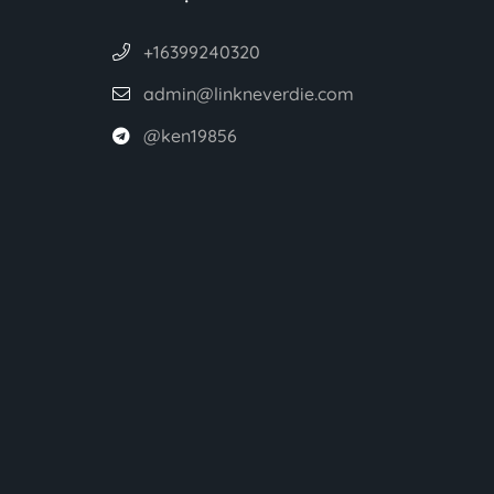
+16399240320
admin@linkneverdie.com
@ken19856