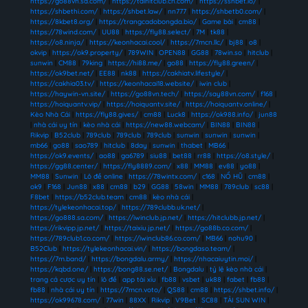
https://go88vn.sa.com/
|
https://taihitclub.cn.com/
|
https://sshbet.io/
|
https://shbethi.com/
|
https://shbet.law/
|
nn777
|
https://shbetb0.com/
|
https://8kbet8.org/
|
https://trangcadobongda.bio/
|
Game bài
|
cm88
|
https://78wind.com/
|
UU88
|
https://fly88.select/
|
7M
|
tk88
|
https://o8.ninja/
|
https://keonhacai.cool/
|
https://7mcn.llc/
|
bj88
|
o8
|
okvip
|
https://ok9.property/
|
789WIN
|
OPEN88
|
GG88
|
78win.so
|
hitclub
|
sunwin
|
CM88
|
79king
|
https://hi88.me/
|
go88
|
https://fly88.green/
|
https://ok9bet.net/
|
EE88
|
nk88
|
https://cakhiatv.lifestyle/
|
https://cakhia03.tv/
|
https://keonhacai18.website/
|
iwin club
|
https://haywin-vn.site/
|
https://go88vn.tech/
|
https://say88vn.com/
|
f168
|
https://hoiquantv.vip/
|
https://hoiquantv.site/
|
https://hoiquantv.online/
|
Kèo Nhà Cái
|
https://fly88.gives/
|
cm88
|
Luck8
|
https://ok988.info/
|
jun88
|
nhà cái uy tín
|
kèo nhà cái
|
https://new88.webcam/
|
BIN88
|
BIN88
|
Rikvip
|
B52club
|
789club
|
789club
|
789club
|
sunwin
|
sunwin
|
sunwin
|
mb66
|
go88
|
sao789
|
hitclub
|
8day
|
sunwin
|
thabet
|
MB66
|
https://ok9.events/
|
ao88
|
ga6789
|
siu88
|
bet88
|
rr88
|
https://o8.style/
|
https://gg88.center/
|
https://fly8889.com/
|
x88
|
MM88
|
ev88
|
yo88
|
MM88
|
Sunwin
|
Lô đề online
|
https://78wintx.com/
|
c168
|
NỔ HŨ
|
cm88
|
ok9
|
F168
|
Jun88
|
x88
|
cm88
|
b29
|
GG88
|
58win
|
MM88
|
789club
|
sc88
|
F8bet
|
https://b52club.team
|
cm88
|
kèo nhà cái
|
https://tylekeonhacai.top/
|
https://789clubb.uk.net/
|
https://go888.sa.com/
|
https://iwinclub.jp.net/
|
https://hitclubb.jp.net/
|
https://rikvipp.jp.net/
|
https://taixiu.jp.net/
|
https://go88b.co.com/
|
https://789club1.co.com/
|
https://iwinclub86.co.com/
|
MB66
|
nohu90
|
B52Club
|
https://tylekeonhacai.vin/
|
https://bongdaso.team/
|
https://7m.band/
|
https://bongdalu.army/
|
https://nhacaiuytin.moi/
|
https://kqbd.one/
|
https://bong88.se.net/
|
Bongdalu
|
tỷ lệ kèo nhà cái
|
trang cá cược uy tín
|
lô đề
|
app tài xỉu
|
fb88
|
vsbet
|
uk88
|
fabet
|
fb88
|
fb88
|
nhà cái uy tín
|
https://7mcn.voto/
|
QS88
|
cm88
|
https://shbet.info/
|
https://ok99678.com/
|
77win
|
88XX
|
Rikvip
|
V9Bet
|
SC88
|
TẢI SUN WIN
|