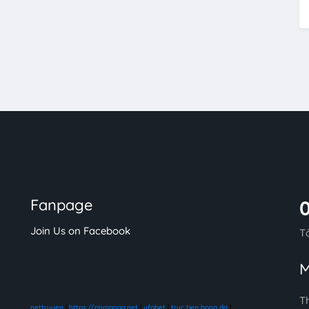
Fanpage
Join Us on Facebook
T
M
T
nettruyen
|
https://zinmanga.net
|
ufabet
|
truc tiep bong da
|