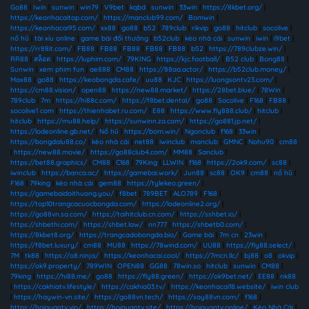
Go88
|
Iwin
|
sunwin
|
win79
|
V9bet
|
kqbd
|
sunwin
|
33win
|
https://8kbet.org/
|
https://keonhacaitop.com/
|
https://manclub99.com/
|
Bomwin
|
https://keonhacai95.com/
|
xx88
|
go88
|
b52
|
789club
|
rikvip
|
go88
|
hitclub
|
socolive
|
nổ hũ
|
tài xỉu online
|
game bài đổi thưởng
|
b52club
|
kèo nhà cái
|
sunwin
|
iwin
|
i9bet
|
https://rr88it.com/
|
FB88
|
FB88
|
FB88
|
FB88
|
FB88
|
b52
|
https://789clubze.win/
|
RR88
|
สล็อต
|
https://luphim.com/
|
79KING
|
https://kjc.football/
|
B52 club
|
Bong88
|
Sunwin
|
xem phim fun
|
ae888
|
CM88
|
https://88aa.actor/
|
https://b52club.money/
|
Max88
|
go88
|
https://keobongda.cafe/
|
uu88
|
KJC
|
https://luongsontv23.com/
|
https://cm88.vision/
|
open88
|
https://new88.market/
|
https://28bet.blue/
|
78Win
|
789club
|
7m
|
https://hi88c.com/
|
https://f8bet.dental/
|
go88
|
Socolive
|
F168
|
FB88
|
socolive1 com
|
https://thienhabet.ru.com/
|
E88
|
https://www.fly888.club/
|
hitclub
|
hitclub
|
https://mu88.help/
|
https://sunwinn.za.com/
|
https://go881.jp.net/
|
https://lodeonline.gb.net/
|
Nổ hũ
|
https://bom.win/
|
Ngonclub
|
f168
|
33win
|
https://bongdalu88.co/
|
kèo nhà cái
|
net88
|
iwinclub
|
manclub
|
GMNC
|
Nohu90
|
cm88
|
https://new88.movie/
|
https://go88club4.com/
|
MM88
|
Sanclub
|
https://bet88.graphics/
|
CM88
|
C168
|
79King
|
LLWIN
|
f168
|
https://2ok9.com/
|
sc88
|
iwinclub
|
https://banca.ac/
|
https://gamebai.work/
|
Jun88
|
sc88
|
OK9
|
cm88
|
nổ hũ
|
F168
|
79king
|
kèo nhà cái
|
gem88
|
https://tylekeo.green/
|
https://gamebaidoithuong.you/
|
f8bet
|
789BET
|
ALO789
|
F168
|
https://top10trangcacuocbongda.com/
|
https://lodeonline2.org/
|
https://go88vn.sa.com/
|
https://taihitclub.cn.com/
|
https://sshbet.io/
|
https://shbethi.com/
|
https://shbet.law/
|
nn777
|
https://shbetb0.com/
|
https://8kbet8.org/
|
https://trangcadobongda.bio/
|
Game bài
|
7m cn
|
23win
|
https://f8bet.luxury/
|
cm88
|
MU88
|
https://78wind.com/
|
UU88
|
https://fly88.select/
|
7M
|
tk88
|
https://o8.ninja/
|
https://keonhacai.cool/
|
https://7mcn.llc/
|
bj88
|
o8
|
okvip
|
https://ok9.property/
|
789WIN
|
OPEN88
|
GG88
|
78win.so
|
hitclub
|
sunwin
|
CM88
|
79king
|
https://hi88.me/
|
go88
|
https://fly88.green/
|
https://ok9bet.net/
|
EE88
|
nk88
|
https://cakhiatv.lifestyle/
|
https://cakhia03.tv/
|
https://keonhacai18.website/
|
iwin club
|
https://haywin-vn.site/
|
https://go88vn.tech/
|
https://say88vn.com/
|
f168
|
https://hoiquantv.vip/
|
https://hoiquantv.site/
|
https://hoiquantv.online/
|
Kèo Nhà Cái
|