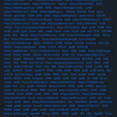
https://c168.markets/
|
https://shbetk.net/
|
90phut
|
https://78win01.bet/
|
KK55
|
https://92lotterycom.us/
|
EE88
|
EE88
|
https://78wingenz.com/
|
jun88
|
https://789bets.biz/
|
MM88
|
https://gg88.guru/
|
789club
|
789club
|
rikvip
|
gmnc
|
hitclub
|
gavangtv
|
FB88
|
fb88
|
u888
|
https://u888.photo/
|
game nổ hũ
|
nohu90
|
https://u888j.net/
|
https://vnsc88.net/
|
hitclub
|
tg88
|
https://789bethp.com/
|
SHBET
|
https://fly88.co.com/
|
U888
|
c168
|
https://c168mov.com/
|
https://f168.dad/
|
uu88
|
79king
|
https://trangcadobongda.uk.net/
|
https://b52club.to
|
68gb
|
go99
|
au88
|
88xx
|
NK88
|
au88
|
tg88
|
33win
|
tt88
|
mb88
|
33win
|
u888
|
mu88
|
go8
|
x88
|
123b
|
OPEN88
|
luck8
|
OK9
|
789win
|
https://mu88bet.live/
|
sc88
|
https://mmlive.gold
|
mb88
|
789win
|
B52
|
https://hitclubx.supply/
|
https://gamebaidoithuong.la
|
ty le bong da
|
https://moviekids.org/
|
8kbet
|
SUNWIN
|
GO88
|
hitclub
|
nohu90
|
sumclub
|
NOHU90
|
33WIN
|
https://x88.green/
|
shbet
|
LLWIN
|
789win
|
go88
|
HITCLUB
|
https://qq8876.net/
|
https://789win8.casino/
|
98win
|
tg88
|
kubet
|
https://fly88.legal/
|
mb88
|
MM88
|
hitclub
|
789win
|
Tài Xỉu Online
|
GO88
|
O8
|
https://open88ss.com/
|
kuwin
|
Hay88
|
888NEW
|
789BET
|
https://keonhacai55.fund/
|
BONG88
|
xn88
|
123b
|
8kbet
|
C168
|
RR88
|
kèo nhà cái
|
https://ketquabongda.com.mx/
|
Lc88
|
33win
|
vn88
|
BL555
|
https://x88.ing/
|
TR88
|
hi88
|
f168
|
https://x88.channel/
|
QS88
|
Jun88
|
f168
|
uy88
|
SUNWIN
|
Kubet
|
Kubet77
|
TR88
|
UU88
|
QS88
|
NK88
|
gk88
|
lô đề online
|
Kèo
nhà cái
|
tỷ lệ kèo bóng
|
QS88
|
NK88
|
TR88
|
UU88
|
7club
|
sun88
|
GO99
|
Xoso66
|
BL555
|
BL555
|
ao88
|
Luckywin
|
EA88
|
QS88
|
jw88
|
ml88
|
qs88
|
S8
|
sc88
|
tai xiu
online
|
vip88
|
https://cakhiatvzz.tv/
|
https://ee8838.com/
|
https://123b888.com/
|
GG88
|
KJC
|
KJC
|
ww88
|
SUNWIN
|
Tài xỉu Sunwin
|
bl555
|
uu88
|
SHBET
|
kèo trực
tuyến
|
tỷ lệ nhà cái
|
8kbet
|
789k
|
open88
|
https://open88v.online/
|
GO99
|
ON68
|
NOHU90
|
GO99
|
DN88
|
LV88
|
VIP66
|
XX88
|
https://lv88.ltd/
|
https://dh88.video/
|
https://sx88.gold/
|
32win
|
https://qs881.ink/
|
https://ev99.eu.com/
|
qh88
|
x88
|
mu88
|
sunwin
|
go88
|
rikbet
|
https://keonhacaivnic.com/
|
iwin
|
taixiu88.io
|
gem88
|
keonhacai
|
rikbet
|
go88
|
sunwin
|
sunwin
|
https://gmnc.club/
|
EE88
|
https://123bett.io/
|
EE88
|
33WIN
|
kubet
|
au88
|
au88
|
Luck8
|
https://luck8.so/
|
BL555
|
BL555
|
https://kp88.social/
|
open88
|
79king
|
AE888
|
AE888
|
uy88
|
x88
|
z188
|
daga88
|
33win
|