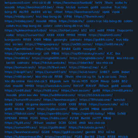
ketquaxoso3.com
|
nhà cái lô đề
|
https://keonhacai.football/
|
IWIN
|
78win
|
xoilac tv
|
xoso66
|
https://keonhacai55.bet/
|
rikvip
|
hitclub
|
sunwin
|
go88
|
socolive
|
Trực tiếp
bóng đá
|
Alo789
|
Ae888
|
xôi lạc
|
v9bet
|
https://keonhacai.fund/
|
vip66
|
Vip66
|
https://mb66p.com/
|
truc tiep bong da
|
VIP66
|
https://78winnh.net/
|
https://mb66q.com/
|
Xoso66
|
MB66
|
https://mb66.life/
|
colatv trực tiếp bóng đá
|
colatv
|
colatv truc tiep bong da
|
colatv
|
colatv bóng đá trực tiếp
|
https://tylekeonhacai.futbol/
|
https://bshbet.com/
|
b52
|
b52
|
xx88
|
RR88
|
thapcamtv
|
xoilac
|
https://sunwin1.bz/
|
XX88
|
XX88
|
MM88
|
MM88
|
https://bluphim5.com/
|
luongsontv
|
RR88
|
XX88
|
MB66
|
gavangtv
|
cakhiatv
|
https://go88fc.com/
|
trực tiếp
nba
|
soi kèo
|
https://79king.express/
|
https://ok365.center/
|
https://xx88.me.uk/
|
https://gem88.bar/
|
https://vip79.fit/
|
BIN88
|
Go88
|
nowgoal
|
7m
|
https://choigamebai.org/
|
ok9
|
MB66
|
https://top10nhacaiuytin.win/
|
KJC
|
8xx
|
https://mm88.io/
|
https://rongbk888.com/
|
https://rongbk666.com/
|
RR88
|
kèo nhà cái
|
bet88
|
cakhiatv
|
https://hitclub.website/
|
https://rikbet.ltd/
|
kèo nhà cái
|
https://bomwin.tech/
|
https://b78win.net/
|
https://f8beta2.me/
|
KJC
|
https://rikvip97.art/
|
https://sunwin97.art/
|
https://kclub.team/
|
SHBET
|
xx88
|
8kbet
|
https://rr88.se.net/
|
kèo nhà cái
|
RR88
|
78win
|
nha cai uy tin
|
ty le ca cuoc
|
7mcn
|
Xóc đĩa online
|
Kèo nhà cái 5
|
88goals
|
iwin
|
Tài xỉu MD5
|
1GOM
|
Rikvip
|
Go88
|
B52
club
|
max88
|
MM88
|
https://iwinclub.ru.com/
|
RIKVIP
|
RIKVIP
|
789win
|
go88
|
xoso66
|
https://cm88.dad/
|
https://hi88.uno/
|
https://iwin.sa.com/
|
go88
|
https://mm88.press/
|
Xoso66
|
phim sex vlxx
|
https://xx88brand.com/
|
https://b52club.sa.com/
|
https://sunwin19.cn.com/
|
https://keonhacai.gdn/
|
https://789clubb.one/
|
iwinclub
|
bin88
|
GG88
|
tải game daominhha
|
GG88
|
XX88
|
RR88
|
https://sunwin.talk/
|
nổ hũ
|
go88
|
Hitclub
|
PG99
|
https://pg66.us.com/
|
MB66
|
Jun88
|
MB66
|
open88
|
https://f168slot.com/
|
https://open886.com/
|
https://open88.today/
|
MB66
|
Sv368
|
OPEN88
|
MM88
|
PG99
|
https://hi88s.com/
|
FLY88
|
Bet88
|
nn777
|
MB66
|
https://fly88.uno/
|
789win
|
vaobet
|
SC88
|
GO88
|
dt68
|
kèo nhà cái
|
https://sunwin99.ceo/
|
https://go88.deal/
|
https://hitclubsbs.jp.net/
|
https://keonhacai.voto/
|
GG88
|
https://gg88.co.com/
|
gem88
|
B52
|
nổ hũ
|
https://tylekeonhacai.life/
|
https://new88.biz/
|
PG88
|
Bet168
|
23win
|
RR88
|
Hitclub
|