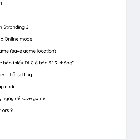
1
h Stranding 2
ve ở Online mode
game (save game location)
ve báo thiếu DLC ở bản 3.1.9 không?
r + Lỗi setting
ap chơi
ng ngày để save game
iors 9