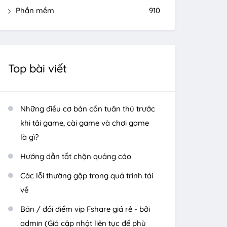
Phần mềm
910
Top bài viết
Những điều cơ bản cần tuân thủ trước
khi tải game, cài game và chơi game
là gì?
Hướng dẫn tắt chặn quảng cáo
Các lỗi thường gặp trong quá trình tải
về
Bán / đổi điểm vip Fshare giá rẻ - bởi
admin (Giá cập nhật liên tục để phù