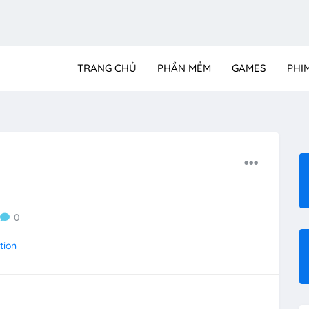
TRANG CHỦ
PHẦN MỀM
GAMES
PHI
0
tion