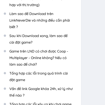
hợp với thị trường)
Làm sao để Download trên
LinkNeverDie và những điều cần phải
biết ?
Sau khi Download xong, làm sao để
cài đặt game?
Game trên LND có chơi được Coop -
Multiplayer - Online không? Nếu có
làm sao để chơi?
Tổng hợp các lỗi trong quá trình cài
đặt game
Vấn đề link Google khóa 24h, xử lý như
thế nào ?
Tổng hợp các lỗi xảy ra khi chơi game