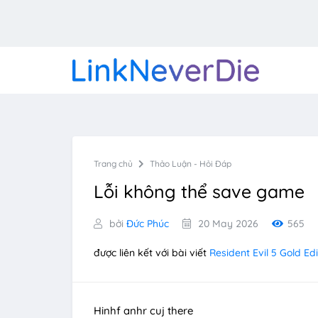
Trang chủ
Thảo Luận - Hỏi Đáp
Lỗi không thể save game
bởi
Đức Phúc
20 May 2026
565
được liên kết với bài viết
Resident Evil 5 Gold Edi
Hinhf anhr cuj there