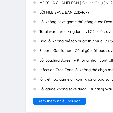
MECCHA CHAMELEON [ Online Only ] v1.2.
LỖI FILE SAVE BẢN 22154679
Lỗi không save game thủ công được Deat
Total war: three kingdoms v1.7.2 bị lỗi sa
Báo lỗi không thể tạo được thư mục lưu 
Esports Godfather - Có ai gặp lỗi load sa
Lỗi Loading Screen + Không nhận controlle
Infection Free Zone lỗi không thể chọn m
lỗi việt hoá game dinkum không load sa
Lỗi game không save được | Dynasty Warr
Xem thêm nhiều bài hơn