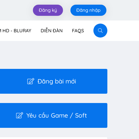
Đăng ký
Đăng nhập
M HD - BLURAY
DIỄN ĐÀN
FAQS
Đăng bài mới
Yêu cầu Game / Soft