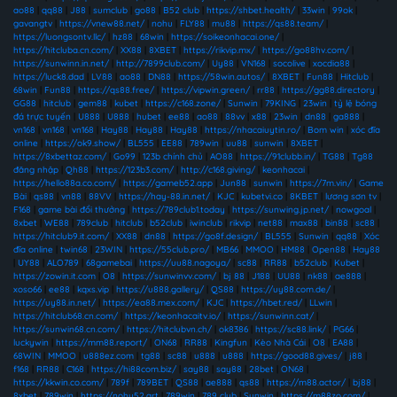
ao88
|
qq88
|
J88
|
sumclub
|
go88
|
B52 club
|
https://shbet.health/
|
33win
|
99ok
|
gavangtv
|
https://vnew88.net/
|
nohu
|
FLY88
|
mu88
|
https://qs88.team/
|
https://luongsontv.llc/
|
hz88
|
68win
|
https://soikeonhacai.one/
|
https://hitcluba.cn.com/
|
XX88
|
8XBET
|
https://rikvip.mx/
|
https://go88hv.com/
|
https://sunwinn.in.net/
|
http://7899club.com/
|
Uy88
|
VN168
|
socolive
|
xocdia88
|
https://luck8.dad
|
LV88
|
ao88
|
DN88
|
https://58win.autos/
|
8XBET
|
Fun88
|
Hitclub
|
68win
|
Fun88
|
https://qs88.free/
|
https://vipwin.green/
|
rr88
|
https://gg88.directory
|
GG88
|
hitclub
|
gem88
|
kubet
|
https://c168.zone/
|
Sunwin
|
79KING
|
23win
|
tỷ lệ bóng
đá trực tuyến
|
U888
|
U888
|
hubet
|
ee88
|
ao88
|
88vv
|
x88
|
23win
|
dn88
|
ga888
|
vn168
|
vn168
|
vn168
|
Hay88
|
Hay88
|
Hay88
|
https://nhacaiuytin.ro/
|
Bom win
|
xóc đĩa
online
|
https://ok9.show/
|
BL555
|
EE88
|
789win
|
uu88
|
sunwin
|
8XBET
|
https://8xbettaz.com/
|
Go99
|
123b chính chủ
|
AO88
|
https://91clubb.in/
|
TG88
|
Tg88
đăng nhập
|
Qh88
|
https://123b3.com/
|
http://c168.giving/
|
keonhacai
|
https://hello88a.co.com/
|
https://gameb52.app
|
Jun88
|
sunwin
|
https://7m.vin/
|
Game
Bài
|
qs88
|
vn88
|
88VV
|
https://hay-88.in.net/
|
KJC
|
kubetvi.co
|
8KBET
|
lương sơn tv
|
F168
|
game bài đổi thưởng
|
https://789club1.today
|
https://sunwing.jp.net/
|
nowgoal
|
8xbet
|
WE88
|
789club
|
hitclub
|
b52club
|
iwinclub
|
rikvip
|
net88
|
max88
|
bin88
|
sc88
|
https://hitclub9.it.com/
|
XX88
|
dn88
|
https://go8f.design/
|
BL555
|
Sunwin
|
qq88
|
Xóc
đĩa online
|
twin68
|
23WIN
|
https://55club.pro/
|
MB66
|
MMOO
|
HM88
|
Open88
|
Hay88
|
UY88
|
ALO789
|
68gamebai
|
https://uu88.nagoya/
|
sc88
|
RR88
|
b52club
|
Kubet
|
https://zowin.it.com
|
O8
|
https://sunwinvv.com/
|
bj 88
|
J188
|
UU88
|
nk88
|
ae888
|
xoso66
|
ee88
|
kqxs.vip
|
https://u888.gallery/
|
QS88
|
https://uy88.com.de/
|
https://uy88.in.net/
|
https://ea88.mex.com/
|
KJC
|
https://hbet.red/
|
LLwin
|
https://hitclub68.cn.com/
|
https://keonhacaitv.io/
|
https://sunwinn.cat/
|
https://sunwin68.cn.com/
|
https://hitclubvn.ch/
|
ok8386
|
https://sc88.link/
|
PG66
|
luckywin
|
https://mm88.report/
|
ON68
|
RR88
|
Kingfun
|
Kèo Nhà Cái
|
O8
|
EA88
|
68WIN
|
MMOO
|
u888ez.com
|
tg88
|
sc88
|
u888
|
u888
|
https://good88.gives/
|
j88
|
f168
|
RR88
|
C168
|
https://hi88com.biz/
|
say88
|
say88
|
28bet
|
ON68
|
https://kkwin.co.com/
|
789f
|
789BET
|
QS88
|
ae888
|
qs88
|
https://m88.actor/
|
bj88
|
8xbet
|
789win
|
https://nohu52.art
|
789win
|
789 club
|
Sunwin
|
https://m88zo.com/
|