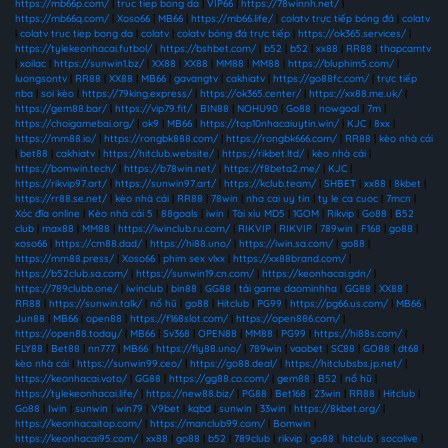
https://mb66p.com/
|
truc tiep bong da
|
VIP66
|
https://78winnh.net/
|
https://mb66q.com/
|
Xoso66
|
MB66
|
https://mb66.life/
|
colatv trực tiếp bóng đá
|
colatv
|
colatv truc tiep bong da
|
colatv
|
colatv bóng đá trực tiếp
|
https://ok365.services/
|
https://tylekeonhacai.futbol/
|
https://bshbet.com/
|
b52
|
b52
|
xx88
|
RR88
|
thapcamtv
|
xoilac
|
https://sunwin1.bz/
|
XX88
|
XX88
|
MM88
|
MM88
|
https://bluphim5.com/
|
luongsontv
|
RR88
|
XX88
|
MB66
|
gavangtv
|
cakhiatv
|
https://go88fc.com/
|
trực tiếp
nba
|
soi kèo
|
https://79king.express/
|
https://ok365.center/
|
https://xx88.me.uk/
|
https://gem88.bar/
|
https://vip79.fit/
|
BIN88
|
NOHU90
|
Go88
|
nowgoal
|
7m
|
https://choigamebai.org/
|
ok9
|
MB66
|
https://top10nhacaiuytin.win/
|
KJC
|
8xx
|
https://mm88.io/
|
https://rongbk888.com/
|
https://rongbk666.com/
|
RR88
|
kèo nhà cái
|
bet88
|
cakhiatv
|
https://hitclub.website/
|
https://rikbet.ltd/
|
kèo nhà cái
|
https://bomwin.tech/
|
https://b78win.net/
|
https://f8beta2.me/
|
KJC
|
https://rikvip97.art/
|
https://sunwin97.art/
|
https://kclub.team/
|
SHBET
|
xx88
|
8kbet
|
https://rr88.se.net/
|
kèo nhà cái
|
RR88
|
78win
|
nha cai uy tin
|
ty le ca cuoc
|
7mcn
|
Xóc đĩa online
|
Kèo nhà cái 5
|
88goals
|
iwin
|
Tài xỉu MD5
|
1GOM
|
Rikvip
|
Go88
|
B52
club
|
max88
|
MM88
|
https://iwinclub.ru.com/
|
RIKVIP
|
RIKVIP
|
789win
|
F168
|
go88
|
xoso66
|
https://cm88.dad/
|
https://hi88.uno/
|
https://iwin.sa.com/
|
go88
|
https://mm88.press/
|
Xoso66
|
phim sex vlxx
|
https://xx88brand.com/
|
https://b52club.sa.com/
|
https://sunwin19.cn.com/
|
https://keonhacai.gdn/
|
https://789clubb.one/
|
iwinclub
|
bin88
|
GG88
|
tải game daominhha
|
GG88
|
XX88
|
RR88
|
https://sunwin.talk/
|
nổ hũ
|
go88
|
Hitclub
|
PG99
|
https://pg66.us.com/
|
MB66
|
Jun88
|
MB66
|
open88
|
https://f168slot.com/
|
https://open886.com/
|
https://open88.today/
|
MB66
|
Sv368
|
OPEN88
|
MM88
|
PG99
|
https://hi88s.com/
|
FLY88
|
Bet88
|
nn777
|
MB66
|
https://fly88.uno/
|
789win
|
vaobet
|
SC88
|
GO88
|
dt68
|
kèo nhà cái
|
https://sunwin99.ceo/
|
https://go88.deal/
|
https://hitclubsbs.jp.net/
|
https://keonhacai.voto/
|
GG88
|
https://gg88.co.com/
|
gem88
|
B52
|
nổ hũ
|
https://tylekeonhacai.life/
|
https://new88.biz/
|
PG88
|
Bet168
|
23win
|
RR88
|
Hitclub
|
Go88
|
Iwin
|
sunwin
|
win79
|
V9bet
|
kqbd
|
sunwin
|
33win
|
https://8kbet.org/
|
https://keonhacaitop.com/
|
https://manclub99.com/
|
Bomwin
|
https://keonhacai95.com/
|
xx88
|
go88
|
b52
|
789club
|
rikvip
|
go88
|
hitclub
|
socolive
|