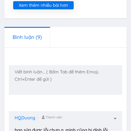
Xem thêm nhiều bài hơn
Bình luận
(9)
HQDuong
Thành viên
bạn sửa được lỗi chưa ạ, mình cũng bị dính lỗi