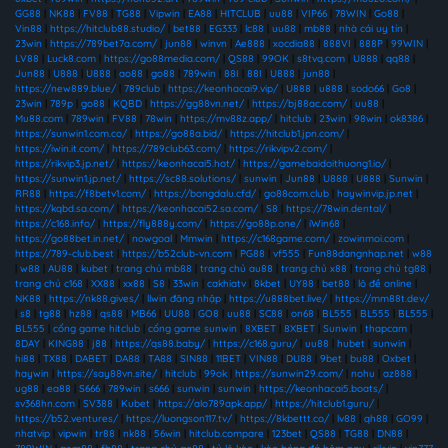
GG88
|
NK88
|
FV88
|
TG88
|
Vipwin
|
EA88
|
HITCLUB
|
uu88
|
VIP66
|
78WIN
|
Go88
|
Vin88
|
https://hitclub88.studio/
|
bet88
|
EG333
|
lc88
|
uu88
|
mb88
|
nhà cái uy tín
|
23win
|
https://789bet7a.com/
|
jun88
|
winvn
|
Ae888
|
xocdia88
|
888VI
|
888P
|
99WIN
|
LV88
|
Luck8.com
|
https://go88media.com/
|
QS88
|
99OK
|
s8tvq.com
|
U888
|
qq88
|
Jun88
|
U888
|
U888
|
ao88
|
go88
|
789win
|
88I
|
88I
|
U888
|
jun88
|
https://new889.blue/
|
789club
|
https://keonhacai9.vip/
|
U888
|
u888
|
sodo66
|
Go8
|
23win
|
789p
|
go88
|
KQBD
|
https://gg88vn.net/
|
https://bj88ac.com/
|
uu88
|
Mu88.com
|
789win
|
FV88
|
78win
|
https://mv88z.app/
|
hitclub
|
23win
|
98win
|
ok8386
|
https://sunwin1.com.co/
|
https://go88a.bid/
|
https://hitclub1.jpn.com/
|
https://iwin.it.com/
|
https://789club63.com/
|
https://rikvipv2.com/
|
https://rikvip3.jp.net/
|
https://keonhacai5.hot/
|
https://gamebaidoithuong1.io/
|
https://sunwin1.jp.net/
|
https://sc88.solutions/
|
sunwin
|
Jun88
|
U888
|
U888
|
Sunwin
|
RR88
|
https://f8betv1.com/
|
https://bongdalu.cfd/
|
go88com.club
|
haywinvip.jp.net
|
https://kqbd.sa.com/
|
https://keonhacai52.sa.com/
|
S8
|
https://78win.dental/
|
https://c168.info/
|
https://fly888y.com/
|
https://go88p.one/
|
iWin68
|
https://go88bet.in.net/
|
nowgoal
|
Mmwin
|
https://c168game.com/
|
zowinmoi.com
|
https://789-club.best
|
https://b52club-vn.com
|
PG88
|
vf555
|
Fun88dangnhap.net
|
w88
|
w88
|
AU88
|
kubet
|
trang chủ mb88
|
trang chủ au88
|
trang chủ x88
|
trang chủ tg88
|
trang chủ c168
|
XX88
|
xx88
|
S8
|
33win
|
cakhiatv
|
8kbet
|
UY88
|
bet88
|
lô đề online
|
NK88
|
https://nk88.gives/
|
llwin đăng nhập
|
https://u888bet.live/
|
https://mm88t.dev/
|
s8
|
tg88
|
hz88
|
qs88
|
MB66
|
UU88
|
GO8
|
uu88
|
SC88
|
on68
|
BL555
|
BL555
|
BL555
|
BL555
|
cổng game hitclub
|
cổng game sunwin
|
8XBET
|
8XBET
|
Sunwin
|
thapcam
|
8DAY
|
KING88
|
j88
|
https://qs88.baby/
|
https://c168.guru/
|
uu88
|
hubet
|
sunwin
|
hi88
|
TX88
|
DABET
|
DA88
|
TA88
|
SIN88
|
11BET
|
VIN88
|
DU88
|
9bet
|
bu88
|
Oxbet
|
haywin
|
https://say88vn.site/
|
hitclub
|
99ok
|
https://sunwin29.com/
|
nohu
|
az888
|
ug88
|
ea88
|
S666
|
789win
|
s666
|
sunwin
|
sunwin
|
https://keonhacai5.boats/
|
sv368hn.com
|
SV388
|
Kubet
|
https://alo789apk.app/
|
https://hitclub1.guru/
|
https://b52.ventures/
|
https://luongson117.tv/
|
https://8kbettt.co/
|
lv88
|
qh88
|
GO99
|
nhatvip
|
vipwin
|
tr88
|
nk88
|
56win
|
hitclub.compare
|
123bet
|
QS88
|
TG88
|
DN88
|