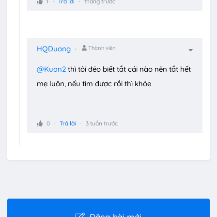
1
Trả lời
tháng trước
HQDuong
Thành viên
@Kuan2
thì tôi đéo biết tắt cái nào nên tắt hết
mẹ luôn, nếu tìm được rồi thì khỏe
0
Trả lời
3 tuần trước
Đăng bài mới