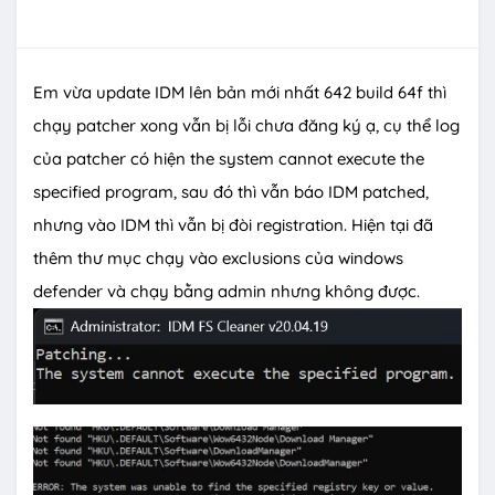
Em vừa update IDM lên bản mới nhất 642 build 64f thì
chạy patcher xong vẫn bị lỗi chưa đăng ký ạ, cụ thể log
của patcher có hiện the system cannot execute the
specified program, sau đó thì vẫn báo IDM patched,
nhưng vào IDM thì vẫn bị đòi registration. Hiện tại đã
thêm thư mục chạy vào exclusions của windows
defender và chạy bằng admin nhưng không được.