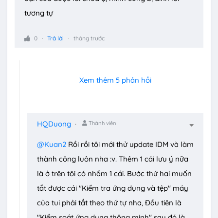
tương tự
0
Trả lời
tháng trước
Xem thêm 5 phản hồi
HQDuong
Thành viên
@Kuan2
Rồi rồi tôi mới thử update IDM và làm
thành công luôn nha :v. Thêm 1 cái lưu ý nữa
là ở trên tôi có nhầm 1 cái. Bước thứ hai muốn
tắt được cái "Kiểm tra ứng dụng và tệp" máy
của tui phải tắt theo thứ tự nha, Đầu tiên là
"Kiểm soát ứng dụng thông minh" sau đó là