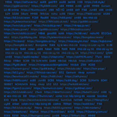
|
MB66
|
https://ok9.events/
|
ao88
|
ga6789
|
siu88
|
bet88
|
rr88
|
https://o8.style/
|
https://gg88.center/
|
https://fly8889.com/
|
x88
|
MM88
|
ev88
|
yo88
|
MM88
|
Sunwin
|
Lô đề online
|
https://78wintx.com/
|
c168
|
NỔ HŨ
|
cm88
|
ok9
|
F168
|
Jun88
|
x88
|
cm88
|
b29
|
GG88
|
58win
|
MM88
|
789club
|
nohu
|
sc88
|
F8bet
|
https://f1688.world/
|
UG88
|
https://b52club.team
|
FC88
|
Red88
|
https://hi88.pink/
|
cm88
|
kèo nhà cái
|
https://tylekeonhacai.top/
|
https://789clubb.uk.net/
|
https://go888.sa.com/
|
https://iwinclub.jp.net/
|
https://hitclubb.jp.net/
|
https://rikvipp.jp.net/
|
https://taixiu.jp.net/
|
https://go88b.co.com/
|
https://789club1.co.com/
|
https://iwinclub86.co.com/
|
MB66
|
good88
|
ko66
|
https://kc168.net/
|
nohu90
|
B52Club
|
k8cc
|
https://go88play.site
|
https://tylekeonhacai.vin/
|
https://bongdaso.team/
|
https://7m.band/
|
https://bongdalu.army/
|
https://nhacaiuytin.moi/
|
https://kqbd.one/
|
https://bong88.se.net/
|
Bongdalu
|
fb88
|
tỷ lệ kèo nhà cái
|
trang cá cược uy tín
|
lô đề
|
app tài xỉu
|
fb88
|
vsbet
|
uk88
|
fabet
|
fb88
|
fb88
|
fb88
|
nhà cái uy tín
|
nhà cái uy tín
|
nhà cái uy tín
|
nhà cái uy tín
|
nhà cái uy tín
|
nhà cái uy tín
|
https://7mcn.voto/
|
QS88
|
cm88
|
https://qq88.media/
|
https://shbet.info/
|
https://ok99678.com/
|
77win
|
88XX
|
Rikvip
|
V9Bet
|
SC88
|
TẢI SUN WIN
|
Da88
|
Hitclub
|
Hitclub
|
https://ok9.watch/
|
https://fly88.deal/
|
https://trangcacuocbongda.bio/
|
hitclub
|
Z188
|
AO88
|
https://sunwin.guru/
|
https://go88.baby/
|
https://hitclub.cab/
|
https://iwin.page/
|
https://b52.you/
|
https://789club-ceo.net/
|
B52
|
Gemwin
|
rikvip
|
sunwin
|
https://keonhacai55.mobile/
|
https://hi88.chat/
|
https://ok9.press/
|
https://hi88fz.com/
|
sc88
|
Jun88
|
SC88
|
https://sc88.day/
|
SC88
|
SUNWIN
|
8DAY
|
188BET
|
NOHUWIN
|
8day
|
rikvip
|
b52
|
b52
|
https://hello88.kitchen/
|
https://1gom2.co.com/
|
https://bomwin.cn.com/
|
https://go88net.com/
|
https://b52club68.com/
|
23win
|
https://rikbet1.cn.com/
|
https://8xbetlt.com/
|
m88
|
tỷ
lệ kèo nhà cái
|
88I
|
https://78winni.net/
|
xoilac trực tiếp bóng đá
|
xoso66
|
Socolive
|
8XX
|
Vip66
|
https://keonhacai.international/
|
SumClub
|
IWIN68
|
https://79king1.fun/
|
uy88
|
shbet
|
colatv trực tiếp bóng đá
|
cakhia
|
789bet
|
https://ea88.bio/
|
F168
|
https://b52club.study/
|
79king
|
https://bl555.systems/
|
https://c168.markets/
|
https://shbetk.net/
|
90phut
|
https://78win01.bet/
|
KK55
|
https://92lotterycom.us/
|
EE88
|
EE88
|
https://78wingenz.com/
|
jun88
|
https://789bets.biz/
|
MM88
|