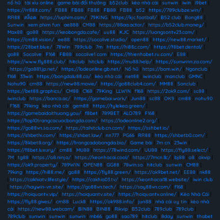
nổ hũ
|
tài xỉu online
|
game bài đổi thưởng
|
b52club
|
kèo nhà cái
|
sunwin
|
iwin
|
i9bet
|
https://rr88it.com/
|
FB88
|
FB88
|
FB88
|
FB88
|
FB88
|
b52
|
https://789clubze.win/
|
RR88
|
สล็อต
|
https://luphim.com/
|
79KING
|
https://kjc.football/
|
B52 club
|
Bong88
|
Sunwin
|
xem phim fun
|
ae888
|
CM88
|
https://88aa.actor/
|
https://b52club.money/
|
Max88
|
go88
|
https://keobongda.cafe/
|
uu88
|
KJC
|
https://luongsontv23.com/
|
https://cm88.vision/
|
ee88
|
https://socolive.studio/
|
open88
|
https://new88.market/
|
https://28bet.blue/
|
78Win
|
789club
|
7m
|
https://hi88c.com/
|
https://f8bet.dental/
|
go88
|
Socolive
|
F168
|
FB88
|
socolive1 com
|
https://thienhabet.ru.com/
|
E88
|
https://www.fly888.club/
|
hitclub
|
hitclub
|
https://mu88.help/
|
https://sunwinn.za.com/
|
https://go881.jp.net/
|
https://lodeonline.gb.net/
|
Nổ hũ
|
https://bom.win/
|
Ngonclub
|
f168
|
33win
|
https://bongdalu88.co/
|
kèo nhà cái
|
net88
|
iwinclub
|
manclub
|
GMNC
|
Nohu90
|
cm88
|
https://new88.movie/
|
https://go88club4.com/
|
MM88
|
Sanclub
|
https://bet88.graphics/
|
CM88
|
C168
|
79King
|
LLWIN
|
f168
|
https://2ok9.com/
|
sc88
|
iwinclub
|
https://banca.ac/
|
https://gamebai.work/
|
Jun88
|
sc88
|
OK9
|
cm88
|
nohu90
|
F168
|
79king
|
kèo nhà cái
|
gem88
|
https://tylekeo.green/
|
https://gamebaidoithuong.you/
|
f8bet
|
789BET
|
ALO789
|
F168
|
https://top10trangcacuocbongda.com/
|
https://lodeonline2.org/
|
https://go88vn.sa.com/
|
https://taihitclub.cn.com/
|
https://sshbet.io/
|
https://shbethi.com/
|
https://shbet.law/
|
nn777
|
PG66
|
RR88
|
https://shbetb0.com/
|
https://8kbet8.org/
|
https://trangcadobongda.bio/
|
Game bài
|
7m cn
|
23win
|
https://f8bet.luxury/
|
cm88
|
MU88
|
https://78wind.com/
|
UU88
|
https://fly88.select/
|
7M
|
tg88
|
https://o8.ninja/
|
https://keonhacai.cool/
|
https://7mcn.llc/
|
bj88
|
o8
|
okvip
|
https://ok9.property/
|
789WIN
|
OPEN88
|
GG88
|
78win.so
|
hitclub
|
sunwin
|
CM88
|
79king
|
https://hi88.me/
|
go88
|
https://fly88.green/
|
https://ok9bet.net/
|
EE88
|
nk88
|
https://cakhiatv.lifestyle/
|
https://cakhia03.tv/
|
https://keonhacai18.website/
|
iwin club
|
https://haywin-vn.site/
|
https://go88vn.tech/
|
https://say88vn.com/
|
f168
|
https://hoiquantv.vip/
|
https://hoiquantv.site/
|
https://hoiquantv.online/
|
Kèo Nhà Cái
|
https://fly88.gives/
|
cm88
|
Luck8
|
https://ok988.info/
|
jun88
|
nhà cái uy tín
|
kèo nhà
cái
|
https://new88.webcam/
|
BIN88
|
BIN88
|
Rikvip
|
B52club
|
789club
|
789club
|
789club
|
sunwin
|
sunwin
|
sunwin
|
mb66
|
go88
|
sao789
|
hitclub
|
8day
|
sunwin
|
thabet