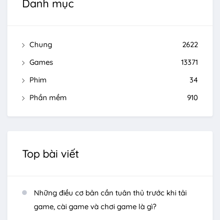
Danh mục
Chung
2622
Games
13371
Phim
34
Phần mềm
910
Top bài viết
Những điều cơ bản cần tuân thủ trước khi tải
game, cài game và chơi game là gì?