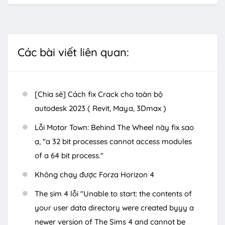
Các bài viết liên quan:
[Chia sẻ] Cách fix Crack cho toàn bộ
autodesk 2023 ( Revit, Maya, 3Dmax )
Lỗi Motor Town: Behind The Wheel này fix sao
ạ, "a 32 bit processes cannot access modules
of a 64 bit process."
Không chạy được Forza Horizon 4
The sim 4 lỗi "Unable to start: the contents of
your user data directory were created byyy a
newer version of The Sims 4 and cannot be