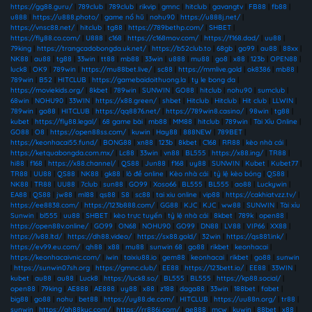
https://gg88.guru/
|
789club
|
789club
|
rikvip
|
gmnc
|
hitclub
|
gavangtv
|
FB88
|
fb88
|
u888
|
https://u888.photo/
|
game nổ hũ
|
nohu90
|
https://u888j.net/
|
https://vnsc88.net/
|
hitclub
|
tg88
|
https://789bethp.com/
|
SHBET
|
https://fly88.co.com/
|
U888
|
c168
|
https://c168mov.com/
|
https://f168.dad/
|
uu88
|
79king
|
https://trangcadobongda.uk.net/
|
https://b52club.to
|
68gb
|
go99
|
au88
|
88xx
|
NK88
|
au88
|
tg88
|
33win
|
tt88
|
mb88
|
33win
|
u888
|
mu88
|
go8
|
x88
|
123b
|
OPEN88
|
luck8
|
OK9
|
789win
|
https://mu88bet.live/
|
sc88
|
https://mmlive.gold
|
ok8386
|
mb88
|
789win
|
B52
|
HITCLUB
|
https://gamebaidoithuong.la
|
ty le bong da
|
https://moviekids.org/
|
8kbet
|
789win
|
SUNWIN
|
GO88
|
hitclub
|
nohu90
|
sumclub
|
68win
|
NOHU90
|
33WIN
|
https://x88.green/
|
shbet
|
Hitclub
|
Hitclub
|
Hit club
|
LLWIN
|
789win
|
go88
|
HITCLUB
|
https://qq8876.net/
|
https://789win8.casino/
|
98win
|
tg88
|
kubet
|
https://fly88.legal/
|
68 game bài
|
mb88
|
MM88
|
hitclub
|
789win
|
Tài Xỉu Online
|
GO88
|
O8
|
https://open88ss.com/
|
kuwin
|
Hay88
|
888NEW
|
789BET
|
https://keonhacai55.fund/
|
BONG88
|
xn88
|
123b
|
8kbet
|
C168
|
RR88
|
kèo nhà cái
|
https://ketquabongda.com.mx/
|
Lc88
|
33win
|
vn88
|
BL555
|
https://x88.ing/
|
TR88
|
hi88
|
f168
|
https://x88.channel/
|
QS88
|
Jun88
|
f168
|
uy88
|
SUNWIN
|
Kubet
|
Kubet77
|
TR88
|
UU88
|
QS88
|
NK88
|
gk88
|
lô đề online
|
Kèo nhà cái
|
tỷ lệ kèo bóng
|
QS88
|
NK88
|
TR88
|
UU88
|
7club
|
sun88
|
GO99
|
Xoso66
|
BL555
|
BL555
|
ao88
|
Luckywin
|
EA88
|
QS88
|
jw88
|
ml88
|
qs88
|
S8
|
sc88
|
tai xiu online
|
vip88
|
https://cakhiatvzz.tv/
|
https://ee8838.com/
|
https://123b888.com/
|
GG88
|
KJC
|
KJC
|
ww88
|
SUNWIN
|
Tài xỉu
Sunwin
|
bl555
|
uu88
|
SHBET
|
kèo trực tuyến
|
tỷ lệ nhà cái
|
8kbet
|
789k
|
open88
|
https://open88v.online/
|
GO99
|
ON68
|
NOHU90
|
GO99
|
DN88
|
LV88
|
VIP66
|
XX88
|
https://lv88.ltd/
|
https://dh88.video/
|
https://sx88.gold/
|
32win
|
https://qs881.ink/
|
https://ev99.eu.com/
|
qh88
|
x88
|
mu88
|
sunwin 68
|
go88
|
rikbet
|
keonhacai
|
https://keonhacaivnic.com/
|
iwin
|
taixiu88.io
|
gem88
|
keonhacai
|
rikbet
|
go88
|
sunwin
|
https://sunwin07sh.org
|
https://gmnc.club/
|
EE88
|
https://123bett.io/
|
EE88
|
33WIN
|
kubet
|
au88
|
au88
|
Luck8
|
https://luck8.so/
|
BL555
|
BL555
|
https://kp88.social/
|
open88
|
79king
|
AE888
|
AE888
|
uy88
|
x88
|
z188
|
daga88
|
33win
|
188bet
|
fabet
|
big88
|
go88
|
nohu
|
bet88
|
https://uy88.de.com/
|
HITCLUB
|
https://uu88n.org/
|
tr88
|
sunwin
|
https://qh88kyc.com/
|
https://rr886j.com/
|
ae888
|
mcw
|
kuwin
|
88bet
|
x88
|