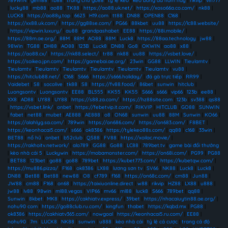
789WIN
|
gem88
|
fb88
|
trang chủ go88
|
tỷ lệ kèo
|
kèo bóng đá hôm nay
|
rikvip
|
vin777
|
lucky88
|
mb88
|
ao88
|
TK88
|
https://ao88.uk.net/
|
https://xoso66a.co.com/
|
nk88
|
LUCK8
|
https://ao88y.top
|
6623
|
H19.com
|
tt88
|
DN88
|
OPEN88
|
C168
|
https://xx88.uk.com/
|
https://gg88se.com/
|
PG66
|
88kbet
|
uu88
|
https://lc88.website/
|
https://vipwin.luxury/
|
au88
|
grandpashabet
|
EE88
|
https://88i.mobile/
|
https://88m.ae.org/
|
88M
|
88M
|
AO88
|
88M
|
Luck8
|
https://88aa.technology
|
jw88
|
98Win
|
TG88
|
DH88
|
AO88
|
123B
|
Luck8
|
DN88
|
Go8
|
OKWIN
|
ao88
|
x88
|
https://ao88.cx/
|
https://nk88.select/
|
tr88
|
nk88
|
uu88
|
https://vsbet.love/
|
https://soikeo.jpn.com/
|
https://gamebai.ae.org/
|
23win
|
GG88
|
LLWIN
|
Tieulamtv
|
Tieulamtv
|
Tieulamtv
|
Tieulamtv
|
Tieulamtv
|
Tieulamtv
|
Tieulamtv
|
vu88
|
https://hitclub88.net/
|
C168
|
S666
|
https://s666.holiday/
|
đá gà trực tiếp
|
RR99
|
Vaidebet
|
S8
|
socolive
|
tk88
|
S8
|
https://fv88.food/
|
86bet
|
sunwin
|
hitclub
|
Luongsontv
|
Luongsontv
|
EE88
|
BL555
|
KK55
|
KK55
|
S666
|
s666
|
vip66
|
123b
|
ee88
|
XX8
|
AD88
|
UY88
|
UY88
|
https://s88.za.com/
|
https://hz88site.com
|
123b
|
sv388
|
qs88
|
https://vsbet.link/
|
onbet
|
https://febetvip.it.com/
|
RIKVIP
|
HITCLUB
|
GO88
|
SUNWIN
|
fabet
|
net88
|
mubet
|
AE888
|
AE888
|
o8
|
ON68
|
sunwin
|
uu88
|
88M
|
Sunwin
|
KO66
|
https://alahlyg.sa.com/
|
789win
|
https://on686.com/
|
https://on683.com/
|
F8BET
|
https://keonhacai5.com/
|
s666
|
ok8386
|
https://tylekeo88s.com/
|
qq88
|
c168
|
33win
|
BET88
|
nổ hũ
|
onbet
|
b52club
|
QS88
|
FV88
|
https://xoilac.movie/
|
https://rakhoitv.network/
|
alo789
|
GG88
|
Go88
|
LC88
|
789bet.tv
|
game bài đổi thưởng
|
kèo nhà cái 5
|
Luckywin
|
https://mobamonster.com/
|
https://on68i.com/
|
PG99
|
PG88
|
BET88
|
123bet
|
go88
|
go88
|
789bet
|
https://kubet773.com/
|
https://kubetqw.com/
|
https://mu886.pizza/
|
F168
|
ok8386
|
LX88
|
lương sơn tv
|
SV66
|
NK88
|
Luck8
|
Luck8
|
DN88
|
Bet88
|
Bet88
|
new88
|
O8
|
cf789
|
f168
|
https://on68c.com/
|
cm88
|
Jun88
|
JW88
|
cm88
|
F168
|
on68
|
https://taixiuonline.direct
|
w88
|
rikvip
|
HZ88
|
LX88
|
u888
|
jw88
|
lv88
|
98win
|
ml88.vegas
|
VIP66
|
mv66
|
ml88
|
luck8
|
S666
|
789bet
|
qq88
|
Sunwin
|
8kbet
|
MK8
|
https://cakhiatv.express/
|
39bet
|
https://nhacaiuytin88.ae.org/
|
nohu90 com
|
https://go88club.ru.com/
|
kingfun
|
thabet
|
https://kqbd.mx
|
PG88
|
ok8386
|
https://cakhiatv365.com/
|
nowgoal
|
https://keonhacai5.ru.com/
|
EE88
|
nohu90
|
7m
|
LUCK8
|
NK88
|
sunwin
|
u888
|
kèo nhà cái
|
tỷ lệ cá cược
|
trang cá độ