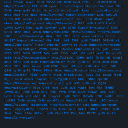
LV88
|
KKWIN
|
32WIN
|
AO88
|
WinAZ
|
xx8
|
ad88
|
SC88
|
MM88
|
RR88 Đăng Nhập
|
https://33winf.fun/
|
C168
|
dn88
|
vipwin
|
http://qs88.spot/
|
https://lx886.casino/
|
Z188
|
DN88
|
rikvip
|
go88
|
hitclub
|
kèo nhà cái
|
nhà cái uy tín
|
8xbet
|
https://c168com.vip/
|
dn88
|
nk88
|
tt88
|
ao88
|
https://88vv.help/
|
https://789winn.click/
|
LC88
|
NHÀ CÁI
BL555
|
KJC
|
xoso66
|
QH88
|
https://kuwinss.com/
|
TG88
|
UU88
|
88kbet
|
vipwin
|
okwin
|
https://dn88tips.com/
|
https://789winn.tech/
|
fb88
|
xx88
|
LLWIN
|
LLWIN
|
LLWIN
|
LLWIN
|
kubet
|
qq88
|
Cakhiatv
|
uy88
|
nổ hũ
|
https://78win.jpn.com/
|
33win
|
kuwin
|
88AA
|
st666
|
vipwin
|
https://zqs88.com/
|
https://o8.dance/
|
https://o8.claims/
|
U888
|
https://78win.holiday/
|
78win
|
c168
|
EX88
|
nk88
|
vipwin
|
cakhiatv
|
OKFUN
|
88JBET
|
https://tg88.miami/
|
VN6
|
F168
|
mb88
|
TP88
|
qq88
|
789BET
|
OPEN88
|
s8
|
https://28bet.it.com/
|
https://789bet.ac/
|
KUWIN
|
s8
|
AO88
|
https://kuwin.mex.com/
|
vipwin
|
https://lv88.ph/
|
33WIN
|
79KING
|
phimmoi
|
https://mm88.tax/
|
go88
|
98win
|
XX88
|
XX88
|
ON68
|
F8BET
|
S666
|
ee88
|
88VV
|
dn88
|
lv88
|
ao88
|
luck8
|
Tài xỉu md5
|
ee88
|
https://keobongda.uk.net/
|
https://qs88.sh/
|
NOHU
|
go99
|
Tài xỉu md5
|
King88
|
qh88
|
nổ hũ
|
lv88
|
nk88
|
https://open88.io/
|
98win
|
QS88
|
s8
|
33win
|
on68
|
RR88
|
XX88
|
EX88
|
789K
|
sunwin
|
lv88
|
CM88
|
33win
|
f168
|
xx8
|
ad88
|
rtzz
|
GO8
|
LV88
|
QS88
|
qh88
|
qh88
|
789win
|
98win
|
8kbet
|
https://8kbet.cz/
|
https://8kbetgroup.org/
|
https://8kbet.fit/
|
Nổ Hũ
|
789WIN
|
king88
|
nhà cái 8KBET
|
AD88
|
XX8
|
abcvip
|
febet
|
KQBD
|
Go88
|
max79
|
thapcam
|
https://gg888.info/
|
GG88
|
ON68
|
open88
|
https://789winn.games/
|
https://s8top.win/
|
go8
|
kk55
|
ad88
|
xx8
|
QQ88
|
http://qq887p.com/
|
88aa
|
UY88
|
luck8
|
uy88
|
go8
|
Hay88
|
88m
|
f168
|
789BET
|
33WIN
|
X88
|
UY88
|
EA88
|
188V
|
LV88
|
69VN
|
cm88
|
ok365
|
sunwin
|
luck8
|
AO88
|
LV88
|
KUWIN
|
w88
|
qh88
|
7M
|
Bongdalu
|
pg88
|
NK88
|
789WIN
|
UY88
|
ae888
|
HB88
|
ok8386
|
DH88
|
abcvip
|
XX88
|
nohu90 com
|
https://lx88.uk/
|
98win
|
JBO Vietnam
|
https://hi88.spot/
|
kèo bóng đá
|
https://luck88com.net/
|
s666
|
https://open88.gg/
|
88aa
|
Đăng Ký BL555
|
555WIN
|
st666
|
kubet
|
m88
|
8XBET
|
8XBET
|
88VBET
|
fv88
|
58win
|
58win
|
888vi
|
888vnd
|
zx88
|
CAKHIATV
|
Đăng Nhập BL555
|
go99
|
hitclub
|
https://sunwinvy.com/
|