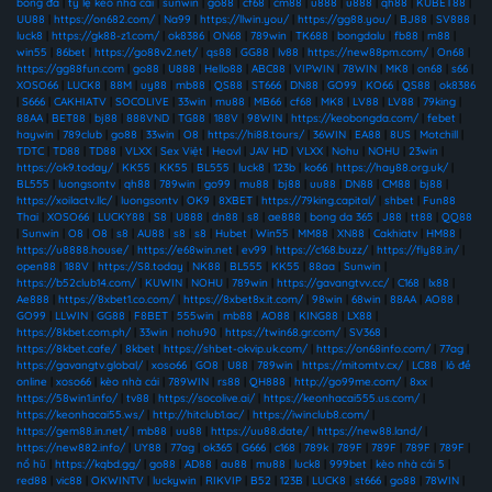
bóng đá
|
tỷ lệ kèo nhà cái
|
sunwin
|
go88
|
cf68
|
cm88
|
u888
|
u888
|
qh88
|
KUBET88
|
UU88
|
https://on682.com/
|
Na99
|
https://llwin.you/
|
https://gg88.you/
|
BJ88
|
SV888
|
luck8
|
https://gk88-z1.com/
|
ok8386
|
ON68
|
789win
|
TK688
|
bongdalu
|
fb88
|
m88
|
win55
|
86bet
|
https://go88v2.net/
|
qs88
|
GG88
|
lv88
|
https://new88pm.com/
|
On68
|
https://gg88fun.com
|
go88
|
U888
|
Hello88
|
ABC88
|
VIPWIN
|
78WIN
|
MK8
|
on68
|
s66
|
XOSO66
|
LUCK8
|
88M
|
uy88
|
mb88
|
QS88
|
ST666
|
DN88
|
GO99
|
KO66
|
QS88
|
ok8386
|
S666
|
CAKHIATV
|
SOCOLIVE
|
33win
|
mu88
|
MB66
|
cf68
|
MK8
|
LV88
|
LV88
|
79king
|
88AA
|
BET88
|
bj88
|
888VND
|
TG88
|
188V
|
98WIN
|
https://keobongda.com/
|
febet
|
haywin
|
789club
|
go88
|
33win
|
O8
|
https://hi88.tours/
|
36WIN
|
EA88
|
8US
|
Motchill
|
TDTC
|
TD88
|
TD88
|
VLXX
|
Sex Việt
|
Heovl
|
JAV HD
|
VLXX
|
Nohu
|
NOHU
|
23win
|
https://ok9.today/
|
KK55
|
KK55
|
BL555
|
luck8
|
123b
|
ko66
|
https://hay88.org.uk/
|
BL555
|
luongsontv
|
qh88
|
789win
|
go99
|
mu88
|
bj88
|
uu88
|
DN88
|
CM88
|
bj88
|
https://xoilactv.llc/
|
luongsontv
|
OK9
|
8XBET
|
https://79king.capital/
|
shbet
|
Fun88
Thai
|
XOSO66
|
LUCKY88
|
S8
|
U888
|
dn88
|
s8
|
ae888
|
bong da 365
|
J88
|
tt88
|
QQ88
|
Sunwin
|
O8
|
O8
|
s8
|
AU88
|
s8
|
s8
|
Hubet
|
Win55
|
MM88
|
XN88
|
Cakhiatv
|
HM88
|
https://u8888.house/
|
https://e68win.net
|
ev99
|
https://c168.buzz/
|
https://fly88.in/
|
open88
|
188V
|
https://S8.today
|
NK88
|
BL555
|
KK55
|
88aa
|
Sunwin
|
https://b52club14.com/
|
KUWIN
|
NOHU
|
789win
|
https://gavangtvv.cc/
|
C168
|
lx88
|
Ae888
|
https://8xbet1.co.com/
|
https://8xbet8x.it.com/
|
98win
|
68win
|
88AA
|
AO88
|
GO99
|
LLWIN
|
GG88
|
F8BET
|
555win
|
mb88
|
AO88
|
KING88
|
LX88
|
https://8kbet.com.ph/
|
33win
|
nohu90
|
https://twin68.gr.com/
|
SV368
|
https://8kbet.cafe/
|
8kbet
|
https://shbet-okvip.uk.com/
|
https://on68info.com/
|
77ag
|
https://gavangtv.global/
|
xoso66
|
GO8
|
U88
|
789win
|
https://mitomtv.cx/
|
LC88
|
lô đề
online
|
xoso66
|
kèo nhà cái
|
789WIN
|
rs88
|
QH888
|
http://go99me.com/
|
8xx
|
https://58win1.info/
|
tv88
|
https://socolive.ai/
|
https://keonhacai555.us.com/
|
https://keonhacai55.ws/
|
http://hitclub1.ac/
|
https://iwinclub8.com/
|
https://gem88.in.net/
|
mb88
|
uu88
|
https://uu88.date/
|
https://new88.land/
|
https://new882.info/
|
UY88
|
77ag
|
ok365
|
G666
|
c168
|
789k
|
789F
|
789F
|
789F
|
789F
|
nổ hũ
|
https://kqbd.gg/
|
go88
|
AD88
|
au88
|
mu88
|
luck8
|
999bet
|
kèo nhà cái 5
|
red88
|
vic88
|
OKWINTV
|
luckywin
|
RIKVIP
|
B52
|
123B
|
LUCK8
|
st666
|
go88
|
78WIN
|