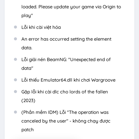
loaded. Please update your game via Origin to
play"
Lỗi khi cài việt hóa
An error has occurred setting the element
data.
Lỗi giải nén BeamNG: "Unexpected end of
data"
Lỗi thiếu Emulator64.dll khi chơi Wargroove
Gặp lỗi khi cài dlc cho lords of the fallen
(2023)
(Phần mềm IDM) Lỗi "The operation was
canceled by the user" - không chạy được
patch