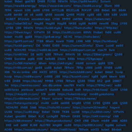
kubet
|
8kbet
|
ga6789
|
DN88
|
FLY88
|
98WIN
|
https://qs88.health/
|
Sunwin
|
https://new88.energy/
|
https://viscard.de.com/
|
https://ea88.us.org/
|
33win
|
X88
|
789K
|
vipwin
|
tr88
|
qs88
|
UY88
|
HITCLUB
|
B52CLUB
|
RIKVIP
|
U88
|
8kbet
|
88I
|
88AA
|
uu88
|
bet88
|
s8
|
s8
|
ao88
|
qh88
|
xoso66
|
QH88
|
MU88
|
uy88
|
x88
|
lv88
|
lc88
|
UU88
|
HUBET
|
B52club
|
xoso66vn.app
|
UY88
|
MM99
|
ok8386
|
https://vsbetz.net/
|
https://vsbet365.io/
|
Hay88
|
Hay88
|
Hay88
|
NK88
|
uy88
|
Ae888
|
new88
|
33ag
|
UY88
|
UY88
|
U88
|
98WIN
|
https://luck8.style/
|
https://13win.studio/
|
https://789p.biz/
|
https://98win.toys/
|
VIPWIN
|
S8
|
https://siu88.co.com
|
88NN
|
thabet
|
tk88
|
uu88
|
kubet
|
mu88
|
gg88
|
https://go8.ae.org/
|
Nổ Hũ
|
https://nohu.best/
|
https://go99.com.se/
|
TT88
|
68win
|
kuwin
|
TG88
|
LX88
|
lv88
|
https://luck8.esq/
|
https://luck8.games/
|
O8
|
VN88
|
EX88
|
https://sunwin20.info/
|
32win
|
Luck8
|
ee88
|
uu88
|
NOHU90
|
https://red88.de.com
|
https://uk88sport.com.se
|
max79
|
llwin
|
https://on68.live/
|
S8
|
kk55
|
lc88
|
789win
|
98WIN
|
S8
|
https://28bet.green/
|
QS88
|
CM88
|
Socolive
|
pg66
|
tt88
|
hello88
|
23win
|
888b
|
https://123ga.app/
|
https://sv368.markets/
|
68win
|
https://ok9.style/
|
mb88
|
sunwin
|
qq88
|
123b
|
https://rr88.com.se/
|
go88
|
uu88
|
kubet
|
789win
|
789p
|
u888
|
jw88
|
XIN88
|
uu88
|
X88
|
Tài xỉu online
|
x88
|
KK55
|
bl555
|
https://iwinclub88.cam/
|
kubet
|
8kbet
|
huvip
|
huvip
|
https://nk88w.com/
|
sv888
|
J88
|
http://kuwinfi.com/
|
tg88
|
tg88
|
kkwin
|
lc88
|
tr88
|
DN88
|
https://kjc.ad/
|
MM88
|
UY88
|
789win
|
QS88
|
TR88
|
b52
|
go8
|
28BET
|
7m
|
https://xemtiso.com/
|
xóc đĩa online
|
sao789
|
KWIN
|
https://789k2.net/
|
xx88
|
xx88.forex
|
jeetbuzz
|
wicket71
|
khela88
|
babu88
|
bd9
|
https://tr88.food/
|
Go99
|
UY88
|
https://rikvip88.cn.com/
|
h19
|
uu88
|
https://kubetmb.org/
|
mm88.yokohama
|
https://jun88media.com/
|
98win
|
sunwin
|
https://789club.meme/
|
https://tatarayume.org/
|
mu88
|
uu88
|
ae888
|
king88
|
UY88
|
LV88
|
QS88
|
x88
|
QS88
|
NOHU90
|
XN88
|
S666
|
https://nohu90-s.com/
|
https://sunwin20.health/
|
haywin
|
UU88
|
https://uu88.dog/
|
8xbet
|
TK88
|
TK88
|
Luck8
|
https://uu88sh.com/
|
VIPWIN
|
Kubet
|
good88
|
8kbet
|
KJC
|
Lucky88
|
789win
|
GK88
|
https://ok9.training/
|
c168
|
https://c168.stream/
|
https://78win.productions/
|
OK9
|
c168
|
23win
|
mb88
|
s666
|
AD88
|
XX8
|
xx8
|
ad88
|
BJ88
|
ALO789
|
king88
|
uu88
|
https://qs888.it.com/
|
bgd66
|
sunwin
|
AO88
|
https://xoso66a.uk.com/
|
https://nk88.food/
|
789win
|
win55
|
kubet
|
88vbet
|