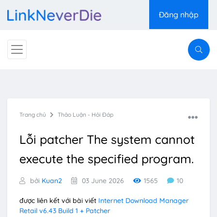
Đăng nhập
Trang chủ
Thảo Luận - Hỏi Đáp
Lỗi patcher The system cannot
execute the specified program.
bởi
Kuan2
03 June 2026
1565
10
được liên kết với bài viết
Internet Download Manager
Retail v6.43 Build 1 + Patcher