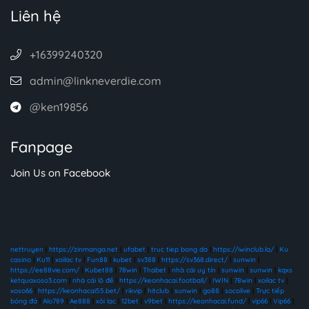
Liên hệ
+16399240320
admin@linkneverdie.com
@ken19856
Fanpage
Join Us on Facebook
nettruyen
|
https://zinmanga.net
|
ufabet
|
truc tiep bong da
|
https://iwinclub.la/
|
Ku
casino
|
Ku11
|
xoilac tv
|
Fun88
|
kubet
|
sv388
|
https://sv368.direct/
|
sunwin
|
https://ee88vie.com/
|
Kubet88
|
78win
|
Thabet
|
nhà cái uy tín
|
sunwin
|
sunwin
|
kqxs
ketquaxoso3.com
|
nhà cái lô đề
|
https://keonhacai.football/
|
IWIN
|
78win
|
xoilac tv
|
xoso66
|
https://keonhacai55.bet/
|
rikvip
|
hitclub
|
sunwin
|
go88
|
socolive
|
Trực tiếp
bóng đá
|
Alo789
|
Ae888
|
xôi lạc
|
12bet
|
v9bet
|
https://keonhacai.fund/
|
vip66
|
Vip66
|