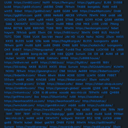
UU88
|
https://on682.com/
|
Na99
|
https://llwin.you/
|
https://gg88.you/
|
BJ88
|
SV888
|
luck8
|
https://gk88-z1.com/
|
ok8386
|
ON68
|
789win
|
TK688
|
bongdalu
|
fb88
|
m88
|
win55
|
86bet
|
https://go88v2.net/
|
qs88
|
GG88
|
lv88
|
https://new88pm.com/
|
On68
|
https://gg88fun.com
|
go88
|
U888
|
Hello88
|
ABC88
|
VIPWIN
|
78WIN
|
MK8
|
on68
|
s66
|
XOSO66
|
LUCK8
|
88M
|
uy88
|
mb88
|
QS88
|
ST666
|
DN88
|
GO99
|
KO66
|
QS88
|
ok8386
|
S666
|
CAKHIATV
|
SOCOLIVE
|
33win
|
mu88
|
MB66
|
cf68
|
MK8
|
LV88
|
LV88
|
79king
|
88AA
|
BET88
|
bj88
|
888VND
|
TG88
|
188V
|
98WIN
|
https://keobongda.com/
|
febet
|
haywin
|
789club
|
go88
|
33win
|
O8
|
https://hi88.tours/
|
36WIN
|
EA88
|
8US
|
Motchill
|
TDTC
|
TD88
|
TD88
|
VLXX
|
Sex Việt
|
Heovl
|
JAV HD
|
VLXX
|
Nohu
|
NOHU
|
23win
|
KK55
|
KK55
|
BL555
|
luck8
|
123b
|
ko66
|
https://hay88.org.uk/
|
BL555
|
luongsontv
|
qh88
|
789win
|
go99
|
mu88
|
bj88
|
uu88
|
DN88
|
CM88
|
bj88
|
https://xoilactv.llc/
|
luongsontv
|
OK9
|
8XBET
|
https://79king.capital/
|
shbet
|
Fun88 Thai
|
XOSO66
|
LUCKY88
|
S8
|
U888
|
dn88
|
s8
|
ae888
|
bong da 365
|
J88
|
tt88
|
QQ88
|
Sunwin
|
O8
|
O8
|
s8
|
AU88
|
s8
|
s8
|
Hubet
|
Win55
|
MM88
|
XN88
|
Cakhiatv
|
HM88
|
https://u8888.house/
|
https://e68win.net
|
ev99
|
https://c168.buzz/
|
https://fly88.in/
|
open88
|
188V
|
https://S8.today
|
NK88
|
BL555
|
KK55
|
88aa
|
Sunwin
|
https://b52club14.com/
|
KUWIN
|
NOHU
|
789win
|
https://gavangtvv.cc/
|
C168
|
hitclub
|
Ae888
|
https://8xbet1.co.com/
|
https://8xbet8x.it.com/
|
98win
|
68win
|
88AA
|
AO88
|
GO99
|
LLWIN
|
GG88
|
F8BET
|
555win
|
mb88
|
AO88
|
KING88
|
LX88
|
https://8kbet.com.ph/
|
33win
|
nohu90
|
https://twin68.gr.com/
|
SV368
|
https://8kbet.cafe/
|
8kbet
|
https://shbet-okvip.uk.com/
|
https://on68info.com/
|
77ag
|
https://gavangtv.global/
|
xoso66
|
QS88
|
U88
|
789win
|
https://mitomtv.cx/
|
LC88
|
lô đề online
|
xoso66
|
kèo nhà cái
|
789WIN
|
rs88
|
QH888
|
http://go99me.com/
|
8xx
|
https://58win1.info/
|
tv88
|
https://socolive.ai/
|
https://keonhacai555.us.com/
|
https://keonhacai55.ws/
|
http://hitclub1.ac/
|
https://iwinclub8.com/
|
https://gem88.in.net/
|
mb88
|
uu88
|
https://uu88.date/
|
https://new88.land/
|
https://new882.info/
|
UY88
|
77ag
|
ok365
|
G666
|
c168
|
789k
|
789F
|
789F
|
789F
|
789F
|
nổ hũ
|
https://kqbd.gg/
|
go88
|
AD88
|
au88
|
mu88
|
luck8
|
999bet
|
kèo nhà cái 5
|
red88
|
vic88
|
OKWINTV
|
luckywin
|
RIKVIP
|
B52
|
123B
|
LUCK8
|
st666
|
go88
|
78WIN
|
kubet
|
8kbet
|
ga6789
|
DN88
|
FLY88
|
98WIN
|
https://qs88.health/
|
Sunwin
|
https://new88.energy/
|
https://viscard.de.com/
|
https://ea88.us.org/
|
33win
|