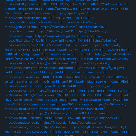
https://bet88.graphics/
|
CM88
|
C168
|
79King
|
LLWIN
|
f168
|
https://2ok9.com/
|
sc88
|
iwinclub
|
https://banca.ac/
|
https://gamebai.work/
|
Jun88
|
sc88
|
OK9
|
cm88
|
nổ hũ
|
F168
|
79king
|
kèo nhà cái
|
gem88
|
https://tylekeo.green/
|
https://gamebaidoithuong.you/
|
f8bet
|
789BET
|
ALO789
|
F168
|
https://top10trangcacuocbongda.com/
|
https://lodeonline2.org/
|
https://go88vn.sa.com/
|
https://taihitclub.cn.com/
|
https://sshbet.io/
|
https://shbethi.com/
|
https://shbet.law/
|
nn777
|
https://shbetb0.com/
|
https://8kbet8.org/
|
https://trangcadobongda.bio/
|
Game bài
|
cm88
|
https://78wind.com/
|
UU88
|
https://fly88.select/
|
7M
|
tk88
|
https://o8.ninja/
|
https://keonhacai.cool/
|
https://7mcn.llc/
|
bj88
|
o8
|
okvip
|
https://ok9.property/
|
789WIN
|
OPEN88
|
GG88
|
78win.so
|
hitclub
|
sunwin
|
CM88
|
79king
|
https://hi88.me/
|
go88
|
https://fly88.green/
|
https://ok9bet.net/
|
EE88
|
nk88
|
https://cakhiatv.lifestyle/
|
https://cakhia03.tv/
|
https://keonhacai18.website/
|
iwin club
|
https://haywin-vn.site/
|
https://go88vn.tech/
|
https://say88vn.com/
|
f168
|
https://hoiquantv.vip/
|
https://hoiquantv.site/
|
https://hoiquantv.online/
|
Kèo Nhà Cái
|
https://fly88.gives/
|
cm88
|
Luck8
|
https://ok988.info/
|
jun88
|
nhà cái uy tín
|
kèo nhà cái
|
https://new88.webcam/
|
BIN88
|
BIN88
|
Rikvip
|
B52club
|
789club
|
789club
|
789club
|
sunwin
|
sunwin
|
sunwin
|
mb66
|
go88
|
sao789
|
hitclub
|
8day
|
sunwin
|
thabet
|
MB66
|
https://ok9.events/
|
ao88
|
ga6789
|
siu88
|
bet88
|
rr88
|
https://o8.style/
|
https://gg88.center/
|
https://fly8889.com/
|
x88
|
MM88
|
ev88
|
yo88
|
MM88
|
Sunwin
|
Lô đề online
|
https://78wintx.com/
|
c168
|
NỔ HŨ
|
cm88
|
ok9
|
F168
|
Jun88
|
x88
|
cm88
|
b29
|
GG88
|
58win
|
MM88
|
789club
|
sc88
|
F8bet
|
https://b52club.team
|
cm88
|
kèo
nhà cái
|
https://tylekeonhacai.top/
|
https://789clubb.uk.net/
|
https://go888.sa.com/
|
https://iwinclub.jp.net/
|
https://hitclubb.jp.net/
|
https://rikvipp.jp.net/
|
https://taixiu.jp.net/
|
https://go88b.co.com/
|
https://789club1.co.com/
|
https://iwinclub86.co.com/
|
MB66
|
nohu90
|
B52Club
|
https://tylekeonhacai.vin/
|
https://bongdaso.team/
|
https://7m.band/
|
https://bongdalu.army/
|
https://nhacaiuytin.moi/
|
https://kqbd.one/
|
https://bong88.se.net/
|
Bongdalu
|
tỷ lệ
kèo nhà cái
|
trang cá cược uy tín
|
lô đề
|
app tài xỉu
|
fb88
|
vsbet
|
uk88
|
fabet
|
fb88
|