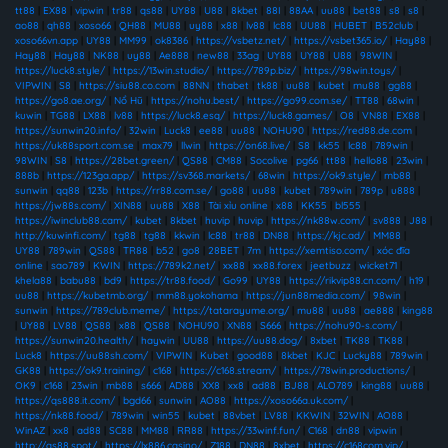
tt88
|
EX88
|
vipwin
|
tr88
|
qs88
|
UY88
|
U88
|
8kbet
|
88I
|
88AA
|
uu88
|
bet88
|
s8
|
s8
|
ao88
|
qh88
|
xoso66
|
QH88
|
MU88
|
uy88
|
x88
|
lv88
|
lc88
|
UU88
|
HUBET
|
B52club
|
xoso66vn.app
|
UY88
|
MM99
|
ok8386
|
https://vsbetz.net/
|
https://vsbet365.io/
|
Hay88
|
Hay88
|
Hay88
|
NK88
|
uy88
|
Ae888
|
new88
|
33ag
|
UY88
|
UY88
|
U88
|
98WIN
|
https://luck8.style/
|
https://13win.studio/
|
https://789p.biz/
|
https://98win.toys/
|
VIPWIN
|
S8
|
https://siu88.co.com
|
88NN
|
thabet
|
tk88
|
uu88
|
kubet
|
mu88
|
gg88
|
https://go8.ae.org/
|
Nổ Hũ
|
https://nohu.best/
|
https://go99.com.se/
|
TT88
|
68win
|
kuwin
|
TG88
|
LX88
|
lv88
|
https://luck8.esq/
|
https://luck8.games/
|
O8
|
VN88
|
EX88
|
https://sunwin20.info/
|
32win
|
Luck8
|
ee88
|
uu88
|
NOHU90
|
https://red88.de.com
|
https://uk88sport.com.se
|
max79
|
llwin
|
https://on68.live/
|
S8
|
kk55
|
lc88
|
789win
|
98WIN
|
S8
|
https://28bet.green/
|
QS88
|
CM88
|
Socolive
|
pg66
|
tt88
|
hello88
|
23win
|
888b
|
https://123ga.app/
|
https://sv368.markets/
|
68win
|
https://ok9.style/
|
mb88
|
sunwin
|
qq88
|
123b
|
https://rr88.com.se/
|
go88
|
uu88
|
kubet
|
789win
|
789p
|
u888
|
https://jw88s.com/
|
XIN88
|
uu88
|
X88
|
Tài xỉu online
|
x88
|
KK55
|
bl555
|
https://iwinclub88.cam/
|
kubet
|
8kbet
|
huvip
|
huvip
|
https://nk88w.com/
|
sv888
|
J88
|
http://kuwinfi.com/
|
tg88
|
tg88
|
kkwin
|
lc88
|
tr88
|
DN88
|
https://kjc.ad/
|
MM88
|
UY88
|
789win
|
QS88
|
TR88
|
b52
|
go8
|
28BET
|
7m
|
https://xemtiso.com/
|
xóc đĩa
online
|
sao789
|
KWIN
|
https://789k2.net/
|
xx88
|
xx88.forex
|
jeetbuzz
|
wicket71
|
khela88
|
babu88
|
bd9
|
https://tr88.food/
|
Go99
|
UY88
|
https://rikvip88.cn.com/
|
h19
|
uu88
|
https://kubetmb.org/
|
mm88.yokohama
|
https://jun88media.com/
|
98win
|
sunwin
|
https://789club.meme/
|
https://tatarayume.org/
|
mu88
|
uu88
|
ae888
|
king88
|
UY88
|
LV88
|
QS88
|
x88
|
QS88
|
NOHU90
|
XN88
|
S666
|
https://nohu90-s.com/
|
https://sunwin20.health/
|
haywin
|
UU88
|
https://uu88.dog/
|
8xbet
|
TK88
|
TK88
|
Luck8
|
https://uu88sh.com/
|
VIPWIN
|
Kubet
|
good88
|
8kbet
|
KJC
|
Lucky88
|
789win
|
GK88
|
https://ok9.training/
|
c168
|
https://c168.stream/
|
https://78win.productions/
|
OK9
|
c168
|
23win
|
mb88
|
s666
|
AD88
|
XX8
|
xx8
|
ad88
|
BJ88
|
ALO789
|
king88
|
uu88
|
https://qs888.it.com/
|
bgd66
|
sunwin
|
AO88
|
https://xoso66a.uk.com/
|
https://nk88.food/
|
789win
|
win55
|
kubet
|
88vbet
|
LV88
|
KKWIN
|
32WIN
|
AO88
|
WinAZ
|
xx8
|
ad88
|
SC88
|
MM88
|
RR88
|
https://33winf.fun/
|
C168
|
dn88
|
vipwin
|
http://qs88.spot/
|
https://lx886.casino/
|
Z188
|
DN88
|
8xbet
|
https://c168com.vip/
|