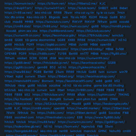
https://bomwin.tech/
|
https://b78win.net/
|
https://f8beta2.me/
|
KJC
|
https://rikvip97.art/
|
https://sunwin97.art/
|
https://kclub.team/
|
SHBET
|
xx88
|
8kbet
|
https://rr88.se.net/
|
kèo nhà cái
|
RR88
|
78win
|
nha cai uy tin
|
ty le ca cuoc
|
7mcn
|
Xóc đĩa online
|
Kèo nhà cái 5
|
88goals
|
iwin
|
Tài xỉu MD5
|
1GOM
|
Rikvip
|
Go88
|
B52
club
|
max88
|
MM88
|
https://iwinclub.ru.com/
|
RIKVIP
|
RIKVIP
|
789win
|
go88
|
xoso66
|
https://cm88.dad/
|
https://hi88.uno/
|
https://iwin.sa.com/
|
go88
|
https://mm88.press/
|
Xoso66
|
phim sex vlxx
|
https://xx88brand.com/
|
https://b52club.sa.com/
|
https://sunwin19.cn.com/
|
https://keonhacai.gdn/
|
https://789clubb.one/
|
iwinclub
|
bin88
|
GG88
|
tải game daominhha
|
GG88
|
XX88
|
RR88
|
https://sunwin.talk/
|
nổ hũ
|
go88
|
Hitclub
|
PG99
|
https://pg66.us.com/
|
MB66
|
Jun88
|
MB66
|
open88
|
https://f168slot.com/
|
https://open886.com/
|
https://open88.today/
|
MB66
|
Sv368
|
OPEN88
|
PG99
|
https://hi88s.com/
|
FLY88
|
Bet88
|
nn777
|
MB66
|
https://fly88.uno/
|
789win
|
vaobet
|
SC88
|
GO88
|
dt68
|
kèo nhà cái
|
https://sunwin99.ceo/
|
https://go88.deal/
|
https://hitclubsbs.jp.net/
|
https://keonhacai.voto/
|
GG88
|
https://gg88.co.com/
|
gem88
|
B52
|
nổ hũ
|
https://tylekeonhacai.life/
|
https://new88.biz/
|
PG88
|
Bet168
|
23win
|
RR88
|
Hitclub
|
Go88
|
Iwin
|
sunwin
|
win79
|
V9bet
|
kqbd
|
sunwin
|
33win
|
https://8kbet.org/
|
https://keonhacaitop.com/
|
https://manclub99.com/
|
Bomwin
|
https://keonhacai95.com/
|
xx88
|
go88
|
b52
|
789club
|
rikvip
|
go88
|
hitclub
|
socolive
|
nổ hũ
|
tài xỉu online
|
game bài đổi thưởng
|
b52club
|
kèo nhà cái
|
sunwin
|
iwin
|
i9bet
|
https://rr88it.com/
|
FB88
|
FB88
|
FB88
|
FB88
|
FB88
|
b52
|
https://789clubze.win/
|
RR88
|
สล็อต
|
https://luphim.com/
|
79KING
|
https://kjc.football/
|
B52 club
|
Bong88
|
Sunwin
|
xem phim fun
|
ae888
|
CM88
|
https://88aa.actor/
|
https://b52club.money/
|
Max88
|
go88
|
https://keobongda.cafe/
|
uu88
|
KJC
|
https://cm88.vision/
|
open88
|
https://new88.market/
|
https://28bet.blue/
|
78Win
|
789club
|
7m
|
https://hi88c.com/
|
https://f8bet.dental/
|
go88
|
Socolive
|
F168
|
FB88
|
socolive1 com
|
https://thienhabet.ru.com/
|
E88
|
https://www.fly888.club/
|
hitclub
|
hitclub
|
https://mu88.help/
|
https://sunwinn.za.com/
|
https://go881.jp.net/
|
https://lodeonline.gb.net/
|
Nổ hũ
|
https://bom.win/
|
Ngonclub
|
f168
|
33win
|
https://bongdalu88.co/
|
kèo nhà cái
|
net88
|
iwinclub
|
manclub
|
GMNC
|
Nohu90
|
cm88
|
https://new88.movie/
|
https://go88club4.com/
|
MM88
|
Sanclub
|