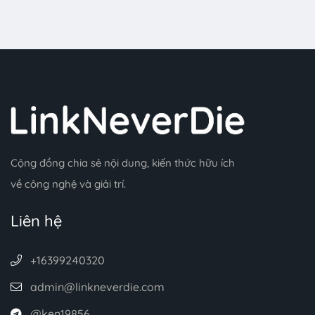
Cộng đồng chia sẻ nội dung, kiến thức hữu ích
về công nghệ và giải trí.
Liên hệ
+16399240320
admin@linkneverdie.com
@ken19856