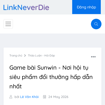
Đăng nhập
Trang chủ
Thảo Luận - Hỏi Đáp
Game bài Sunwin - Nơi hội tụ
siêu phẩm đổi thưởng hấp dẫn
nhất
bởi
Lê Văn Khải
24 May 2026