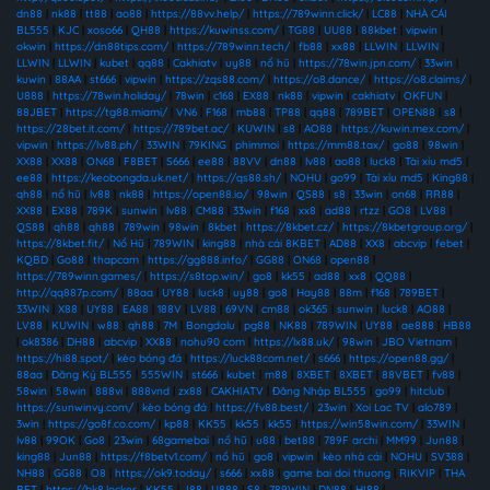
dn88
|
nk88
|
tt88
|
ao88
|
https://88vv.help/
|
https://789winn.click/
|
LC88
|
NHÀ CÁI
BL555
|
KJC
|
xoso66
|
QH88
|
https://kuwinss.com/
|
TG88
|
UU88
|
88kbet
|
vipwin
|
okwin
|
https://dn88tips.com/
|
https://789winn.tech/
|
fb88
|
xx88
|
LLWIN
|
LLWIN
|
LLWIN
|
LLWIN
|
kubet
|
qq88
|
Cakhiatv
|
uy88
|
nổ hũ
|
https://78win.jpn.com/
|
33win
|
kuwin
|
88AA
|
st666
|
vipwin
|
https://zqs88.com/
|
https://o8.dance/
|
https://o8.claims/
|
U888
|
https://78win.holiday/
|
78win
|
c168
|
EX88
|
nk88
|
vipwin
|
cakhiatv
|
OKFUN
|
88JBET
|
https://tg88.miami/
|
VN6
|
F168
|
mb88
|
TP88
|
qq88
|
789BET
|
OPEN88
|
s8
|
https://28bet.it.com/
|
https://789bet.ac/
|
KUWIN
|
s8
|
AO88
|
https://kuwin.mex.com/
|
vipwin
|
https://lv88.ph/
|
33WIN
|
79KING
|
phimmoi
|
https://mm88.tax/
|
go88
|
98win
|
XX88
|
XX88
|
ON68
|
F8BET
|
S666
|
ee88
|
88VV
|
dn88
|
lv88
|
ao88
|
luck8
|
Tài xỉu md5
|
ee88
|
https://keobongda.uk.net/
|
https://qs88.sh/
|
NOHU
|
go99
|
Tài xỉu md5
|
King88
|
qh88
|
nổ hũ
|
lv88
|
nk88
|
https://open88.io/
|
98win
|
QS88
|
s8
|
33win
|
on68
|
RR88
|
XX88
|
EX88
|
789K
|
sunwin
|
lv88
|
CM88
|
33win
|
f168
|
xx8
|
ad88
|
rtzz
|
GO8
|
LV88
|
QS88
|
qh88
|
qh88
|
789win
|
98win
|
8kbet
|
https://8kbet.cz/
|
https://8kbetgroup.org/
|
https://8kbet.fit/
|
Nổ Hũ
|
789WIN
|
king88
|
nhà cái 8KBET
|
AD88
|
XX8
|
abcvip
|
febet
|
KQBD
|
Go88
|
thapcam
|
https://gg888.info/
|
GG88
|
ON68
|
open88
|
https://789winn.games/
|
https://s8top.win/
|
go8
|
kk55
|
ad88
|
xx8
|
QQ88
|
http://qq887p.com/
|
88aa
|
UY88
|
luck8
|
uy88
|
go8
|
Hay88
|
88m
|
f168
|
789BET
|
33WIN
|
X88
|
UY88
|
EA88
|
188V
|
LV88
|
69VN
|
cm88
|
ok365
|
sunwin
|
luck8
|
AO88
|
LV88
|
KUWIN
|
w88
|
qh88
|
7M
|
Bongdalu
|
pg88
|
NK88
|
789WIN
|
UY88
|
ae888
|
HB88
|
ok8386
|
DH88
|
abcvip
|
XX88
|
nohu90 com
|
https://lx88.uk/
|
98win
|
JBO Vietnam
|
https://hi88.spot/
|
kèo bóng đá
|
https://luck88com.net/
|
s666
|
https://open88.gg/
|
88aa
|
Đăng Ký BL555
|
555WIN
|
st666
|
kubet
|
m88
|
8XBET
|
8XBET
|
88VBET
|
fv88
|
58win
|
58win
|
888vi
|
888vnd
|
zx88
|
CAKHIATV
|
Đăng Nhập BL555
|
go99
|
hitclub
|
https://sunwinvy.com/
|
kèo bóng đá
|
https://fv88.best/
|
23win
|
Xoi Lac TV
|
alo789
|
3win
|
https://go8f.co.com/
|
kp88
|
KK55
|
kk55
|
kk55
|
https://win58win.com/
|
33WIN
|
lv88
|
99OK
|
Go8
|
23win
|
68gamebai
|
nổ hũ
|
u88
|
bet88
|
789F archi
|
MM99
|
Jun88
|
king88
|
Jun88
|
https://f8betv1.com/
|
nổ hũ
|
go8
|
vipwin
|
kèo nhà cái
|
NOHU
|
SV388
|
NH88
|
GG88
|
O8
|
https://ok9.today/
|
s666
|
xx88
|
game bai doi thuong
|
RIKVIP
|
THA
BET
|
https://bk8.locker
|
KK55
|
J88
|
U888
|
S8
|
789WIN
|
DN88
|
HI88
|