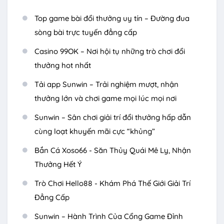
Top game bài đổi thưởng uy tín – Đường đua
sòng bài trực tuyến đẳng cấp
Casino 99OK – Nơi hội tụ những trò chơi đổi
thưởng hot nhất
Tải app Sunwin – Trải nghiệm mượt, nhận
thưởng lớn và chơi game mọi lúc mọi nơi
Sunwin – Sân chơi giải trí đổi thưởng hấp dẫn
cùng loạt khuyến mãi cực “khủng”
Bắn Cá Xoso66 - Săn Thủy Quái Mê Ly, Nhận
Thưởng Hết Ý
Trò Chơi Hello88 - Khám Phá Thế Giới Giải Trí
Đẳng Cấp
Sunwin – Hành Trình Của Cổng Game Đỉnh