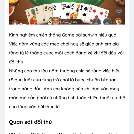
Kinh nghiệm chiến thắng Game bài sunwin hiệu quả
Việc nắm vững các mẹo chơi hay sẽ giúp anh em gia
tăng tỷ lệ thắng cược một cách đáng kể khi đối đầu với
đối thủ.
Những cao thủ lâu năm thường chia sẻ rằng việc hiểu
rõ quy luật của từng trò chơi là bước chuẩn bị quan
trọng hàng đầu. Anh em không nên chỉ dựa vào may
mắn mà cần phải có những tính toán chiến thuật cụ thể
cho từng ván bài thực tế.
Quan sát đối thủ