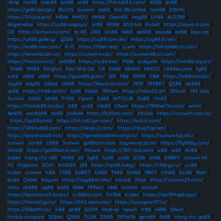
rikvip
|
net88
|
max88
|
bin88
|
sc88
|
https://hitclub9.it.com/
|
XX88
|
dn88
|
https://go8f.design/
|
BL555
|
Sunwin
|
qq88
|
Xóc đĩa online
|
twin68
|
23WIN
|
https://55club.pro/
|
MB66
|
MMOO
|
HM88
|
Open88
|
Hay88
|
UY88
|
ALO789
|
68gamebai
|
https://uu88.nagoya/
|
sc88
|
RR88
|
b52club
|
Kubet
|
https://zowin.it.com
|
O8
|
https://sunwinvv.com/
|
bj 88
|
J188
|
UU88
|
nk88
|
ae888
|
xoso66
|
ee88
|
kqxs.vip
|
https://u888.gallery/
|
QS88
|
https://uy88.com.de/
|
https://uy88.in.net/
|
https://ea88.mex.com/
|
KJC
|
https://hbet.red/
|
LLwin
|
https://hitclub68.cn.com/
|
https://keonhacaitv.io/
|
https://sunwinn.cat/
|
https://sunwin68.cn.com/
|
https://hitclubvn.ch/
|
ok8386
|
https://sc88.link/
|
PG66
|
luckywin
|
https://mm88.report/
|
ON68
|
RR88
|
Kingfun
|
Kèo Nhà Cái
|
O8
|
EA88
|
68WIN
|
MMOO
|
u888ez.com
|
tg88
|
sc88
|
u888
|
u888
|
https://good88.gives/
|
j88
|
f168
|
RR88
|
C168
|
https://hi88com.biz/
|
say88
|
say88
|
28bet
|
ON68
|
https://kkwin.co.com/
|
789f
|
789BET
|
QS88
|
ae888
|
qs88
|
https://m88.actor/
|
bj88
|
8xbet
|
789win
|
https://nohu52.art
|
789win
|
789 club
|
Sunwin
|
GG88
|
NK88
|
FV88
|
Vipwin
|
EA88
|
HITCLUB
|
Go88
|
Vin88
|
https://hitclub88.studio/
|
lc88
|
uu88
|
mb88
|
23win
|
https://789bet7a.com/
|
winvn
|
Ae888
|
xocdia88
|
ao88
|
sodo66
|
https://bj88ac.com/
|
hitclub
|
https://sunwin1.com.co/
|
https://go88a.bid/
|
https://hitclub1.jpn.com/
|
https://iwin.it.com/
|
https://789club63.com/
|
https://rikvipv2.com/
|
https://rikvip3.jp.net/
|
https://keonhacai5.hot/
|
https://gamebaidoithuong1.io/
|
https://sunwin1.jp.net/
|
sunwin
|
Jun88
|
U888
|
Sunwin
|
go88com.club
|
haywinvip.jp.net
|
https://fly888y.com/
|
iWin68
|
https://go88bet.in.net/
|
Mmwin
|
https://789-club.best
|
w88
|
w88
|
AU88
|
kubet
|
trang chủ x88
|
NK88
|
s8
|
tg88
|
hz88
|
uu88
|
SC88
|
on68
|
8XBET
|
sunwin nổ
hũ
|
thapcam
|
8DAY
|
KING88
|
j88
|
https://qs88.baby/
|
https://c168.guru/
|
uu88
|
hubet
|
sunwin
|
hi88
|
TX88
|
DABET
|
DA88
|
TA88
|
SIN88
|
11BET
|
VIN88
|
DU88
|
9bet
|
bu88
|
Oxbet
|
haywin
|
https://say88vn.site/
|
hitclub
|
99ok
|
https://sunwin29.com/
|
nohu
|
az888
|
ug88
|
ea88
|
S666
|
789win
|
s666
|
sunwin
|
sunwin
|
https://keonhacai5.boats/
|
sv368hn.com
|
SV388
|
Kubet
|
https://alo789apk.app/
|
https://hitclub1.guru/
|
https://b52.ventures/
|
https://luongson117.tv/
|
https://8kbettt.co/
|
lv88
|
qh88
|
GO99
|
nhatvip
|
vipwin
|
tr88
|
nk88
|
56win
|
hitclub.compare
|
123bet
|
QS88
|
TG88
|
DN88
|
789WIN
|
gem88
|
fb88
|
trang chủ go88
|