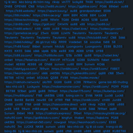
tỷ lệ kèo
|
kèo bóng đá hôm nay
|
rikvip
|
vin777
|
lucky88
|
TK88
|
https://ao88.uk.net/
|
DN88
|
OPEN88
|
C168
|
https://xx88.uk.com/
|
https://gg88se.com/
|
PG66
|
88kbet
|
uu88
|
https://lc88.website/
|
https://vipwin.luxury/
|
au88
|
grandpashabet
|
EE88
|
https://88i.mobile/
|
https://88m.ae.org/
|
88M
|
88M
|
AO88
|
88M
|
Luck8
|
https://88aa.technology
|
jw88
|
98Win
|
TG88
|
DH88
|
AO88
|
123B
|
Luck8
|
https://dn88s.net/
|
https://go8.onl/
|
OKWIN
|
ao88
|
x88
|
https://ao88.cx/
|
https://nk88.select/
|
tr88
|
nk88
|
uu88
|
https://vsbet.love/
|
https://soikeo.jpn.com/
|
https://gamebai.ae.org/
|
23win
|
GG88
|
LLWIN
|
Tieulamtv
|
Tieulamtv
|
Tieulamtv
|
Tieulamtv
|
Tieulamtv
|
Tieulamtv
|
Tieulamtv
|
vu88
|
https://hitclub88.net/
|
C168
|
S666
|
https://s666.holiday/
|
đá gà trực tiếp
|
RR99
|
Vaidebet
|
S8
|
socolive
|
tk88
|
S8
|
https://fv88.food/
|
86bet
|
sunwin
|
hitclub
|
Luongsontv
|
Luongsontv
|
EE88
|
BL555
|
KK55
|
KK55
|
S666
|
s666
|
vip66
|
123b
|
ee88
|
XX8
|
AD88
|
UY88
|
UY88
|
https://s88.za.com/
|
https://hz88site.com
|
123b
|
sv388
|
qs88
|
https://vsbet.link/
|
onbet
|
https://febetvip.it.com/
|
RIKVIP
|
HITCLUB
|
GO88
|
SUNWIN
|
fabet
|
net88
|
mubet
|
AE888
|
AE888
|
o8
|
ON68
|
sunwin
|
uu88
|
88M
|
Sunwin
|
KO66
|
https://alahlyg.sa.com/
|
789win
|
https://on686.com/
|
https://on683.com/
|
F8BET
|
https://keonhacai5.com/
|
s666
|
ok8386
|
https://tylekeo88s.com/
|
qq88
|
c168
|
33win
|
BET88
|
nổ hũ
|
onbet
|
b52club
|
QS88
|
FV88
|
https://xoilac.movie/
|
https://rakhoitv.network/
|
alo789
|
GG88
|
Go88
|
LC88
|
789bet.tv
|
game bài đổi thưởng
|
kèo nhà cái 5
|
Luckywin
|
https://mobamonster.com/
|
https://on68i.com/
|
PG99
|
PG88
|
BET88
|
123bet
|
go88
|
go88
|
789bet
|
https://kubet773.com/
|
https://kubetqw.com/
|
https://mu886.pizza/
|
F168
|
ok8386
|
LX88
|
lương sơn tv
|
SV66
|
NK88
|
Luck8
|
Luck8
|
DN88
|
Bet88
|
Bet88
|
new88
|
O8
|
cf789
|
f168
|
https://on68c.com/
|
cm88
|
Jun88
|
JW88
|
cm88
|
F168
|
on68
|
https://taixiuonline.direct
|
w88
|
rikvip
|
HZ88
|
LX88
|
u888
|
jw88
|
lv88
|
98win
|
ml88.vegas
|
VIP66
|
mv66
|
ml88
|
luck8
|
S666
|
789bet
|
qq88
|
Sunwin
|
8kbet
|
MK8
|
https://cakhiatv.express/
|
39bet
|
https://nhacaiuytin88.ae.org/
|
nohu90 com
|
https://go88club.ru.com/
|
kingfun
|
thabet
|
https://kqbd.mx
|
PG88
|
ok8386
|
https://cakhiatv365.com/
|
nowgoal
|
https://keonhacai5.ru.com/
|
EE88
|
nohu90
|
7m
|
LUCK8
|
NK88
|
sunwin
|
u888
|
kèo nhà cái
|
tỷ lệ cá cược
|
trang cá độ
bóng đá
|
tỷ lệ kèo nhà cái
|
sunwin
|
go88
|
cf68
|
cm88
|
u888
|
u888
|
qh88
|
KUBET88
|