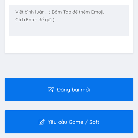
Đăng bài mới
Yêu cầu Game / Soft