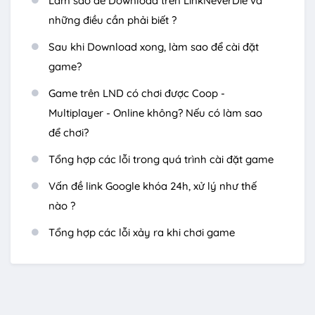
Làm sao để Download trên LinkNeverDie và
những điều cần phải biết ?
Sau khi Download xong, làm sao để cài đặt
game?
Game trên LND có chơi được Coop -
Multiplayer - Online không? Nếu có làm sao
để chơi?
Tổng hợp các lỗi trong quá trình cài đặt game
Vấn đề link Google khóa 24h, xử lý như thế
nào ?
Tổng hợp các lỗi xảy ra khi chơi game