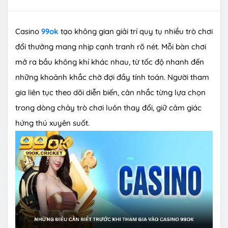
Casino
99ok
tạo không gian giải trí quy tụ nhiều trò chơi
đổi thưởng mang nhịp cạnh tranh rõ nét. Mỗi bàn chơi
mở ra bầu không khí khác nhau, từ tốc độ nhanh đến
những khoảnh khắc chờ đợi đầy tính toán. Người tham
gia liên tục theo dõi diễn biến, cân nhắc từng lựa chọn
trong dòng chảy trò chơi luôn thay đổi, giữ cảm giác
hứng thú xuyên suốt.