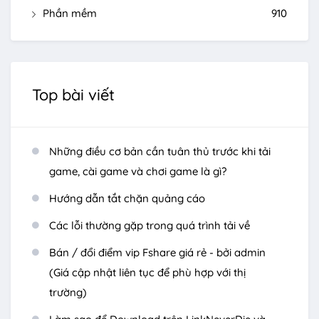
Phần mềm
910
Top bài viết
Những điều cơ bản cần tuân thủ trước khi tải
game, cài game và chơi game là gì?
Hướng dẫn tắt chặn quảng cáo
Các lỗi thường gặp trong quá trình tải về
Bán / đổi điểm vip Fshare giá rẻ - bởi admin
(Giá cập nhật liên tục để phù hợp với thị
trường)