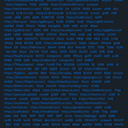
https://nhacaiuytin88.ae.org/
|
nohu90 com
|
https://go88club.ru.com/
|
kingfun
|
thabet
|
https://kqbd.mx
|
PG88
|
ok8386
|
https://cakhiatv365.com/
|
nowgoal
|
https://keonhacai5.ru.com/
|
EE88
|
nohu90
|
7m
|
LUCK8
|
NK88
|
sunwin
|
u888
|
kèo
nhà cái
|
tỷ lệ cá cược
|
trang cá độ bóng đá
|
tỷ lệ kèo nhà cái
|
sunwin
|
go88
|
cf68
|
cm88
|
u888
|
u888
|
qh88
|
KUBET88
|
UU88
|
https://on682.com/
|
Na99
|
https://llwin.you/
|
https://gg88.you/
|
BJ88
|
SV888
|
luck8
|
https://gk88-z1.com/
|
ok8386
|
ON68
|
789win
|
TK688
|
bongdalu
|
fb88
|
m88
|
win55
|
86bet
|
https://go88v2.net/
|
GG88
|
lv88
|
https://new88pm.com/
|
On68
|
https://gg88fun.com
|
go88
|
U888
|
Hello88
|
ABC88
|
VIPWIN
|
78WIN
|
MK8
|
on68
|
s66
|
XOSO66
|
LUCK8
|
ok8386
|
S666
|
CAKHIATV
|
SOCOLIVE
|
33win
|
mu88
|
MB66
|
cf68
|
MK8
|
LV88
|
LV88
|
79king
|
88AA
|
BET88
|
bj88
|
https://keobongda.com/
|
febet
|
haywin
|
789club
|
go88
|
33win
|
O8
|
https://hi88.tours/
|
36WIN
|
EA88
|
8US
|
Motchill
|
TDTC
|
TD88
|
TD88
|
VLXX
|
Sex Việt
|
Heovl
|
JAV HD
|
VLXX
|
Nohu
|
KK55
|
KK55
|
BL555
|
luck8
|
123b
|
ko66
|
https://hay88.org.uk/
|
BL555
|
luongsontv
|
qh88
|
789win
|
go99
|
mu88
|
bj88
|
uu88
|
DN88
|
CM88
|
bj88
|
https://xoilactv.llc/
|
luongsontv
|
OK9
|
8XBET
|
https://79king.capital/
|
shbet
|
Fun88 Thai
|
XOSO66
|
LUCKY88
|
S8
|
U888
|
dn88
|
s8
|
ae888
|
bong da 365
|
J88
|
tt88
|
QQ88
|
Sunwin
|
O8
|
O8
|
https://c168.buzz/
|
https://fly88.in/
|
open88
|
188V
|
https://S8.today
|
NK88
|
BL555
|
KK55
|
88aa
|
Sunwin
|
https://b52club14.com/
|
KUWIN
|
NOHU
|
789win
|
https://gavangtvv.cc/
|
C168
|
hitclub
|
Ae888
|
https://8xbet1.co.com/
|
https://8xbet8x.it.com/
|
98win
|
KING88
|
LX88
|
https://8kbet.com.ph/
|
33win
|
nohu90
|
https://twin68.gr.com/
|
SV368
|
https://8kbet.cafe/
|
8kbet
|
https://shbet-okvip.uk.com/
|
https://on68info.com/
|
77ag
|
https://gavangtv.global/
|
xoso66
|
QS88
|
U88
|
789win
|
https://mitomtv.cx/
|
LC88
|
lô
đề online
|
xoso66
|
QH888
|
http://go99me.com/
|
8xx
|
https://58win1.info/
|
tv88
|
https://socolive.ai/
|
https://keonhacai555.us.com/
|
https://keonhacai55.ws/
|
http://hitclub1.ac/
|
https://iwinclub8.com/
|
https://gem88.in.net/
|
mb88
|
uu88
|
https://uu88.date/
|
https://new88.land/
|
https://new882.info/
|
UY88
|
77ag
|
ok365
|
G666
|
c168
|
789k
|
789F
|
789F
|
789F
|
789F
|
nổ hũ
|
https://kqbd.gg/
|
go88
|
AD88
|
au88
|
mu88
|
luck8
|
999bet
|
kèo nhà cái 5
|
red88
|
vic88
|
OKWINTV
|
luckywin
|
RIKVIP
|
B52
|
123B
|
LUCK8
|
st666
|
go88
|
78WIN
|
kubet
|
8kbet
|
ga6789
|
DN88
|
FLY88
|
98WIN