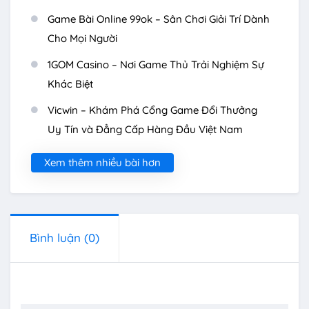
Game Bài Online 99ok – Sân Chơi Giải Trí Dành
Cho Mọi Người
1GOM Casino – Nơi Game Thủ Trải Nghiệm Sự
Khác Biệt
Vicwin – Khám Phá Cổng Game Đổi Thưởng
Uy Tín và Đẳng Cấp Hàng Đầu Việt Nam
Xem thêm nhiều bài hơn
Bình luận
(0)