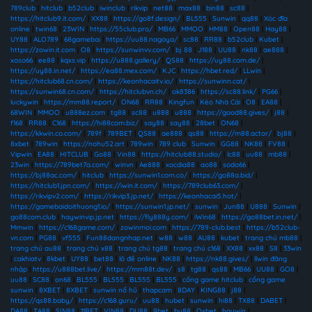
789club
|
hitclub
|
b52club
|
iwinclub
|
rikvip
|
net88
|
max88
|
bin88
|
sc88
|
https://hitclub9.it.com/
|
XX88
|
https://go8f.design/
|
BL555
|
Sunwin
|
qq88
|
Xóc đĩa
online
|
twin68
|
23WIN
|
https://55club.pro/
|
MB66
|
MMOO
|
HM88
|
Open88
|
Hay88
|
UY88
|
ALO789
|
68gamebai
|
https://uu88.nagoya/
|
sc88
|
RR88
|
b52club
|
Kubet
|
https://zowin.it.com
|
O8
|
https://sunwinvv.com/
|
bj 88
|
J188
|
UU88
|
nk88
|
ae888
|
xoso66
|
ee88
|
kqxs.vip
|
https://u888.gallery/
|
QS88
|
https://uy88.com.de/
|
https://uy88.in.net/
|
https://ea88.mex.com/
|
KJC
|
https://hbet.red/
|
LLwin
|
https://hitclub68.cn.com/
|
https://keonhacaitv.io/
|
https://sunwinn.cat/
|
https://sunwin68.cn.com/
|
https://hitclubvn.ch/
|
ok8386
|
https://sc88.link/
|
PG66
|
luckywin
|
https://mm88.report/
|
ON68
|
RR88
|
Kingfun
|
Kèo Nhà Cái
|
O8
|
EA88
|
68WIN
|
MMOO
|
u888ez.com
|
tg88
|
sc88
|
u888
|
u888
|
https://good88.gives/
|
j88
|
f168
|
RR88
|
C168
|
https://hi88com.biz/
|
say88
|
say88
|
28bet
|
ON68
|
https://kkwin.co.com/
|
789f
|
789BET
|
QS88
|
ae888
|
qs88
|
https://m88.actor/
|
bj88
|
8xbet
|
789win
|
https://nohu52.art
|
789win
|
789 club
|
Sunwin
|
GG88
|
NK88
|
FV88
|
Vipwin
|
EA88
|
HITCLUB
|
Go88
|
Vin88
|
https://hitclub88.studio/
|
lc88
|
uu88
|
mb88
|
23win
|
https://789bet7a.com/
|
winvn
|
Ae888
|
xocdia88
|
ao88
|
sodo66
|
https://bj88ac.com/
|
hitclub
|
https://sunwin1.com.co/
|
https://go88a.bid/
|
https://hitclub1.jpn.com/
|
https://iwin.it.com/
|
https://789club63.com/
|
https://rikvipv2.com/
|
https://rikvip3.jp.net/
|
https://keonhacai5.hot/
|
https://gamebaidoithuong1.io/
|
https://sunwin1.jp.net/
|
sunwin
|
Jun88
|
U888
|
Sunwin
|
go88com.club
|
haywinvip.jp.net
|
https://fly888y.com/
|
iWin68
|
https://go88bet.in.net/
|
Mmwin
|
https://c168game.com/
|
zowinmoi.com
|
https://789-club.best
|
https://b52club-
vn.com
|
PG88
|
vf555
|
Fun88dangnhap.net
|
w88
|
w88
|
AU88
|
kubet
|
trang chủ mb88
|
trang chủ au88
|
trang chủ x88
|
trang chủ tg88
|
trang chủ c168
|
XX88
|
xx88
|
S8
|
33win
|
cakhiatv
|
8kbet
|
UY88
|
bet88
|
lô đề online
|
NK88
|
https://nk88.gives/
|
llwin đăng
nhập
|
https://u888bet.live/
|
https://mm88t.dev/
|
s8
|
tg88
|
qs88
|
MB66
|
UU88
|
GO8
|
uu88
|
SC88
|
on68
|
BL555
|
BL555
|
BL555
|
BL555
|
cổng game hitclub
|
cổng game
sunwin
|
8XBET
|
8XBET
|
sunwin nổ hũ
|
thapcam
|
8DAY
|
KING88
|
j88
|
https://qs88.baby/
|
https://c168.guru/
|
uu88
|
hubet
|
sunwin
|
hi88
|
TX88
|
DABET
|
DA88
|
TA88
|
SIN88
|
11BET
|
VIN88
|
DU88
|
9bet
|
bu88
|
Oxbet
|
haywin
|