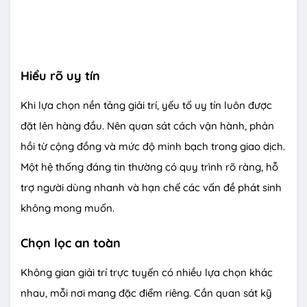
Hiểu rõ uy tín
Khi lựa chọn nền tảng giải trí, yếu tố uy tín luôn được
đặt lên hàng đầu. Nên quan sát cách vận hành, phản
hồi từ cộng đồng và mức độ minh bạch trong giao dịch.
Một hệ thống đáng tin thường có quy trình rõ ràng, hỗ
trợ người dùng nhanh và hạn chế các vấn đề phát sinh
không mong muốn.
Chọn lọc an toàn
Không gian giải trí trực tuyến có nhiều lựa chọn khác
nhau, mỗi nơi mang đặc điểm riêng. Cần quan sát kỹ