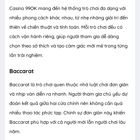
Casino 99OK mang đến hệ thống trò chơi đa dạng với
nhiều phong cách khác nhau, từ nhẹ nhàng giải trí đến
thiên về chiến thuật và tính toán. Mỗi trò chơi đều có
cách vận hành riêng, giúp người tham gia dễ dàng
chọn theo sở thích và tạo cảm giác mới mẻ trong từng
lần trải nghiệm.
Baccarat
Baccarat là trò chơi quen thuộc nhờ luật chơi đơn giản
và nhịp ván diễn ra nhanh. Người tham gia chủ yếu dự
đoán kết quả giữa hai cửa chính nên không cần quá
nhiều thao tác phức tạp. Chính sự đơn giản này khiến
Baccarat phù hợp với cả người mới lẫn người chơi lâu
năm.