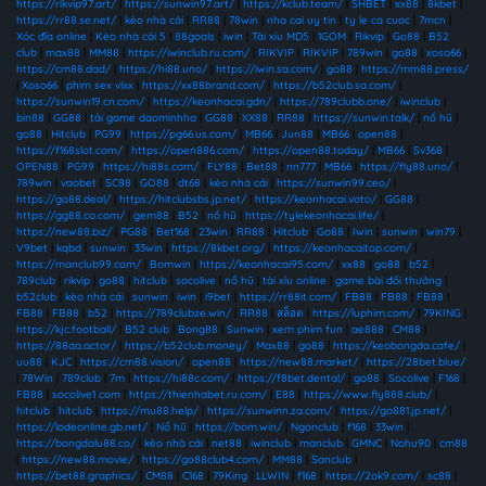
https://rikvip97.art/
|
https://sunwin97.art/
|
https://kclub.team/
|
SHBET
|
xx88
|
8kbet
|
https://rr88.se.net/
|
kèo nhà cái
|
RR88
|
78win
|
nha cai uy tin
|
ty le ca cuoc
|
7mcn
|
Xóc đĩa online
|
Kèo nhà cái 5
|
88goals
|
iwin
|
Tài xỉu MD5
|
1GOM
|
Rikvip
|
Go88
|
B52
club
|
max88
|
MM88
|
https://iwinclub.ru.com/
|
RIKVIP
|
RIKVIP
|
789win
|
go88
|
xoso66
|
https://cm88.dad/
|
https://hi88.uno/
|
https://iwin.sa.com/
|
go88
|
https://mm88.press/
|
Xoso66
|
phim sex vlxx
|
https://xx88brand.com/
|
https://b52club.sa.com/
|
https://sunwin19.cn.com/
|
https://keonhacai.gdn/
|
https://789clubb.one/
|
iwinclub
|
bin88
|
GG88
|
tải game daominhha
|
GG88
|
XX88
|
RR88
|
https://sunwin.talk/
|
nổ hũ
|
go88
|
Hitclub
|
PG99
|
https://pg66.us.com/
|
MB66
|
Jun88
|
MB66
|
open88
|
https://f168slot.com/
|
https://open886.com/
|
https://open88.today/
|
MB66
|
Sv368
|
OPEN88
|
PG99
|
https://hi88s.com/
|
FLY88
|
Bet88
|
nn777
|
MB66
|
https://fly88.uno/
|
789win
|
vaobet
|
SC88
|
GO88
|
dt68
|
kèo nhà cái
|
https://sunwin99.ceo/
|
https://go88.deal/
|
https://hitclubsbs.jp.net/
|
https://keonhacai.voto/
|
GG88
|
https://gg88.co.com/
|
gem88
|
B52
|
nổ hũ
|
https://tylekeonhacai.life/
|
https://new88.biz/
|
PG88
|
Bet168
|
23win
|
RR88
|
Hitclub
|
Go88
|
Iwin
|
sunwin
|
win79
|
V9bet
|
kqbd
|
sunwin
|
33win
|
https://8kbet.org/
|
https://keonhacaitop.com/
|
https://manclub99.com/
|
Bomwin
|
https://keonhacai95.com/
|
xx88
|
go88
|
b52
|
789club
|
rikvip
|
go88
|
hitclub
|
socolive
|
nổ hũ
|
tài xỉu online
|
game bài đổi thưởng
|
b52club
|
kèo nhà cái
|
sunwin
|
iwin
|
i9bet
|
https://rr88it.com/
|
FB88
|
FB88
|
FB88
|
FB88
|
FB88
|
b52
|
https://789clubze.win/
|
RR88
|
สล็อต
|
https://luphim.com/
|
79KING
|
https://kjc.football/
|
B52 club
|
Bong88
|
Sunwin
|
xem phim fun
|
ae888
|
CM88
|
https://88aa.actor/
|
https://b52club.money/
|
Max88
|
go88
|
https://keobongda.cafe/
|
uu88
|
KJC
|
https://cm88.vision/
|
open88
|
https://new88.market/
|
https://28bet.blue/
|
78Win
|
789club
|
7m
|
https://hi88c.com/
|
https://f8bet.dental/
|
go88
|
Socolive
|
F168
|
FB88
|
socolive1 com
|
https://thienhabet.ru.com/
|
E88
|
https://www.fly888.club/
|
hitclub
|
hitclub
|
https://mu88.help/
|
https://sunwinn.za.com/
|
https://go881.jp.net/
|
https://lodeonline.gb.net/
|
Nổ hũ
|
https://bom.win/
|
Ngonclub
|
f168
|
33win
|
https://bongdalu88.co/
|
kèo nhà cái
|
net88
|
iwinclub
|
manclub
|
GMNC
|
Nohu90
|
cm88
|
https://new88.movie/
|
https://go88club4.com/
|
MM88
|
Sanclub
|
https://bet88.graphics/
|
CM88
|
C168
|
79King
|
LLWIN
|
f168
|
https://2ok9.com/
|
sc88
|