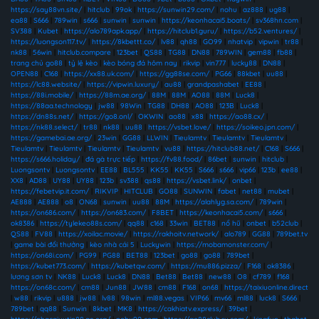
https://say88vn.site/
|
hitclub
|
99ok
|
https://sunwin29.com/
|
nohu
|
az888
|
ug88
|
ea88
|
S666
|
789win
|
s666
|
sunwin
|
sunwin
|
https://keonhacai5.boats/
|
sv368hn.com
|
SV388
|
Kubet
|
https://alo789apk.app/
|
https://hitclub1.guru/
|
https://b52.ventures/
|
https://luongson117.tv/
|
https://8kbettt.co/
|
lv88
|
qh88
|
GO99
|
nhatvip
|
vipwin
|
tr88
|
nk88
|
56win
|
hitclub.compare
|
123bet
|
QS88
|
TG88
|
DN88
|
789WIN
|
gem88
|
fb88
|
trang chủ go88
|
tỷ lệ kèo
|
kèo bóng đá hôm nay
|
rikvip
|
vin777
|
lucky88
|
DN88
|
OPEN88
|
C168
|
https://xx88.uk.com/
|
https://gg88se.com/
|
PG66
|
88kbet
|
uu88
|
https://lc88.website/
|
https://vipwin.luxury/
|
au88
|
grandpashabet
|
EE88
|
https://88i.mobile/
|
https://88m.ae.org/
|
88M
|
88M
|
AO88
|
88M
|
Luck8
|
https://88aa.technology
|
jw88
|
98Win
|
TG88
|
DH88
|
AO88
|
123B
|
Luck8
|
https://dn88s.net/
|
https://go8.onl/
|
OKWIN
|
ao88
|
x88
|
https://ao88.cx/
|
https://nk88.select/
|
tr88
|
nk88
|
uu88
|
https://vsbet.love/
|
https://soikeo.jpn.com/
|
https://gamebai.ae.org/
|
23win
|
GG88
|
LLWIN
|
Tieulamtv
|
Tieulamtv
|
Tieulamtv
|
Tieulamtv
|
Tieulamtv
|
Tieulamtv
|
Tieulamtv
|
vu88
|
https://hitclub88.net/
|
C168
|
S666
|
https://s666.holiday/
|
đá gà trực tiếp
|
https://fv88.food/
|
86bet
|
sunwin
|
hitclub
|
Luongsontv
|
Luongsontv
|
EE88
|
BL555
|
KK55
|
KK55
|
S666
|
s666
|
vip66
|
123b
|
ee88
|
XX8
|
AD88
|
UY88
|
UY88
|
123b
|
sv388
|
qs88
|
https://vsbet.link/
|
onbet
|
https://febetvip.it.com/
|
RIKVIP
|
HITCLUB
|
GO88
|
SUNWIN
|
fabet
|
net88
|
mubet
|
AE888
|
AE888
|
o8
|
ON68
|
sunwin
|
uu88
|
88M
|
https://alahlyg.sa.com/
|
789win
|
https://on686.com/
|
https://on683.com/
|
F8BET
|
https://keonhacai5.com/
|
s666
|
ok8386
|
https://tylekeo88s.com/
|
qq88
|
c168
|
33win
|
BET88
|
nổ hũ
|
onbet
|
b52club
|
QS88
|
FV88
|
https://xoilac.movie/
|
https://rakhoitv.network/
|
alo789
|
GG88
|
789bet.tv
|
game bài đổi thưởng
|
kèo nhà cái 5
|
Luckywin
|
https://mobamonster.com/
|
https://on68i.com/
|
PG99
|
PG88
|
BET88
|
123bet
|
go88
|
go88
|
789bet
|
https://kubet773.com/
|
https://kubetqw.com/
|
https://mu886.pizza/
|
F168
|
ok8386
|
lương sơn tv
|
NK88
|
Luck8
|
Luck8
|
DN88
|
Bet88
|
Bet88
|
new88
|
O8
|
cf789
|
f168
|
https://on68c.com/
|
cm88
|
Jun88
|
JW88
|
cm88
|
F168
|
on68
|
https://taixiuonline.direct
|
w88
|
rikvip
|
u888
|
jw88
|
lv88
|
98win
|
ml88.vegas
|
VIP66
|
mv66
|
ml88
|
luck8
|
S666
|
789bet
|
qq88
|
Sunwin
|
8kbet
|
MK8
|
https://cakhiatv.express/
|
39bet
|