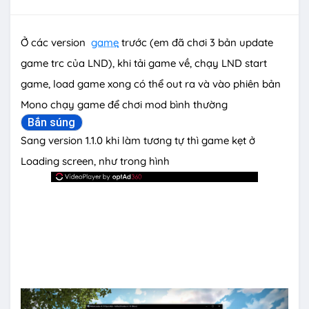
Ở các version
game
trước (em đã chơi 3 bản update
game trc của LND), khi tải game về, chạy LND start
game, load game xong có thể out ra và vào phiên bản
Mono chạy game để chơi mod bình thường
Bắn súng
Sang version 1.1.0 khi làm tương tự thì game kẹt ở
Loading screen, như trong hình