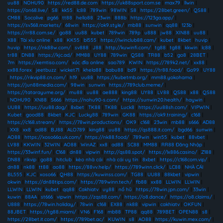
uu88
|
NOHU90
|
https://red88.de.com
|
https://uk88sport.com.se
|
max79
|
llwin
|
https://on68.live/
|
S8
|
kk55
|
lc88
|
789win
|
98WIN
|
S8
|
https://28bet.green/
|
QS88
|
CM88
|
Socolive
|
pg66
|
tt88
|
hello88
|
23win
|
888b
|
https://123ga.app/
|
https://sv368.markets/
|
68win
|
https://ok9.style/
|
mb88
|
sunwin
|
qq88
|
123b
|
https://rr88.com.se/
|
go88
|
uu88
|
kubet
|
789win
|
789p
|
u888
|
jw88
|
XIN88
|
uu88
|
X88
|
Tài xỉu online
|
x88
|
KK55
|
bl555
|
https://iwinclub88.cam/
|
kubet
|
8kbet
|
huvip
|
huvip
|
https://nk88w.com/
|
sv888
|
J88
|
http://kuwinfi.com/
|
tg88
|
tg88
|
kkwin
|
lc88
|
tr88
|
DN88
|
https://kjc.ad/
|
MM88
|
UY88
|
789win
|
QS88
|
TR88
|
b52
|
go8
|
28BET
|
7m
|
https://xemtiso.com/
|
xóc đĩa online
|
sao789
|
KWIN
|
https://789k2.net/
|
xx88
|
xx88.forex
|
jeetbuzz
|
wicket71
|
khela88
|
babu88
|
bd9
|
https://tr88.food/
|
Go99
|
UY88
|
https://rikvip88.cn.com/
|
h19
|
uu88
|
https://kubetmb.org/
|
mm88.yokohama
|
https://jun88media.com/
|
98win
|
sunwin
|
https://789club.meme/
|
https://tatarayume.org/
|
mu88
|
uu88
|
ae888
|
king88
|
UY88
|
LV88
|
QS88
|
x88
|
QS88
|
NOHU90
|
XN88
|
S666
|
https://nohu90-s.com/
|
https://sunwin20.health/
|
haywin
|
UU88
|
https://uu88.dog/
|
8xbet
|
TK88
|
TK88
|
Luck8
|
https://uu88sh.com/
|
VIPWIN
|
Kubet
|
good88
|
8kbet
|
KJC
|
Lucky88
|
789win
|
GK88
|
https://ok9.training/
|
c168
|
https://c168.stream/
|
https://78win.productions/
|
OK9
|
c168
|
23win
|
mb88
|
s666
|
AD88
|
XX8
|
xx8
|
ad88
|
BJ88
|
ALO789
|
king88
|
uu88
|
https://qs888.it.com/
|
bgd66
|
sunwin
|
AO88
|
https://xoso66a.uk.com/
|
https://nk88.food/
|
789win
|
win55
|
kubet
|
88vbet
|
LV88
|
KKWIN
|
32WIN
|
AO88
|
WinAZ
|
xx8
|
ad88
|
SC88
|
MM88
|
RR88 Đăng Nhập
|
https://33winf.fun/
|
C168
|
dn88
|
vipwin
|
http://qs88.spot/
|
https://lx886.casino/
|
Z188
|
DN88
|
rikvip
|
go88
|
hitclub
|
kèo nhà cái
|
nhà cái uy tín
|
8xbet
|
https://c168com.vip/
|
dn88
|
nk88
|
tt88
|
ao88
|
https://88vv.help/
|
https://789winn.click/
|
LC88
|
NHÀ CÁI
BL555
|
KJC
|
xoso66
|
QH88
|
https://kuwinss.com/
|
TG88
|
UU88
|
88kbet
|
vipwin
|
okwin
|
https://dn88tips.com/
|
https://789winn.tech/
|
fb88
|
xx88
|
LLWIN
|
LLWIN
|
LLWIN
|
LLWIN
|
kubet
|
qq88
|
Cakhiatv
|
uy88
|
nổ hũ
|
https://78win.jpn.com/
|
33win
|
kuwin
|
88AA
|
st666
|
vipwin
|
https://zqs88.com/
|
https://o8.dance/
|
https://o8.claims/
|
U888
|
https://78win.holiday/
|
78win
|
c168
|
EX88
|
nk88
|
vipwin
|
cakhiatv
|
OKFUN
|
88JBET
|
https://tg88.miami/
|
VN6
|
F168
|
mb88
|
TP88
|
qq88
|
789BET
|
OPEN88
|
s8
|
https://28bet.it.com/
|
https://789bet.ac/
|
KUWIN
|
s8
|
AO88
|
https://kuwin.mex.com/
|