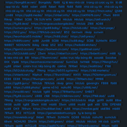
|
https://bong88.se.net/
|
Bongdalu
|
fb88
|
tỷ lệ kèo nhà cái
|
trang cá cược uy tín
|
lô đề
|
app tài xỉu
|
fb88
|
vsbet
|
uk88
|
fabet
|
fb88
|
fb88
|
fb88
|
nhà cái uy tín
|
nhà cái uy tín
|
nhà cái uy tín
|
nhà cái uy tín
|
nhà cái uy tín
|
nhà cái uy tín
|
https://7mcn.voto/
|
QS88
|
cm88
|
https://qq88.media/
|
https://shbet.info/
|
https://ok99678.com/
|
77win
|
88XX
|
Rikvip
|
V9Bet
|
SC88
|
TẢI SUN WIN
|
Da88
|
Hitclub
|
Hitclub
|
https://ok9.watch/
|
https://fly88.deal/
|
https://trangcacuocbongda.bio/
|
hitclub
|
Z188
|
AO88
|
https://sunwin.guru/
|
https://go88.baby/
|
https://hitclub.cab/
|
https://iwin.page/
|
https://b52.you/
|
https://789club-ceo.net/
|
B52
|
Gemwin
|
rikvip
|
sunwin
|
https://keonhacai55.mobile/
|
https://hi88.chat/
|
https://ok9.press/
|
https://hi88fz.com/
|
sc88
|
Jun88
|
SC88
|
https://sc88.day/
|
SC88
|
SUNWIN
|
8DAY
|
188BET
|
NOHUWIN
|
8day
|
rikvip
|
b52
|
b52
|
https://hello88.kitchen/
|
https://1gom2.co.com/
|
https://bomwin.cn.com/
|
https://go88net.com/
|
https://b52club68.com/
|
23win
|
https://rikbet1.cn.com/
|
https://8xbetlt.com/
|
m88
|
tỷ
lệ kèo nhà cái
|
88I
|
https://78winni.net/
|
xoilac trực tiếp bóng đá
|
xoso66
|
Socolive
|
8XX
|
Vip66
|
https://keonhacai.international/
|
SumClub
|
IWIN68
|
https://79king1.fun/
|
uy88
|
shbet
|
colatv trực tiếp bóng đá
|
cakhia
|
789bet
|
https://ea88.bio/
|
F168
|
https://b52club.study/
|
79king
|
https://bl555.systems/
|
https://c168.markets/
|
https://shbetk.net/
|
90phut
|
https://78win01.bet/
|
KK55
|
https://92lotterycom.us/
|
EE88
|
EE88
|
https://78wingenz.com/
|
jun88
|
https://789bets.biz/
|
MM88
|
https://gg88.guru/
|
789club
|
789club
|
rikvip
|
gmnc
|
hitclub
|
gavangtv
|
FB88
|
fb88
|
u888
|
https://u888.photo/
|
game nổ hũ
|
nohu90
|
https://u888j.net/
|
https://vnsc88.net/
|
hitclub
|
tg88
|
https://789bethp.com/
|
SHBET
|
https://fly88.co.com/
|
U888
|
c168
|
https://c168mov.com/
|
https://f168.dad/
|
uu88
|
79king
|
https://trangcadobongda.uk.net/
|
https://b52club.to
|
68gb
|
go99
|
au88
|
88xx
|
NK88
|
au88
|
tg88
|
33win
|
tt88
|
mb88
|
33win
|
u888
|
mu88
|
go8
|
x88
|
123b
|
OPEN88
|
luck8
|
OK9
|
789win
|
https://mu88bet.live/
|
sc88
|
https://mmlive.gold
|
ok8386
|
mb88
|
789win
|
B52
|
HITCLUB
|
https://gamebaidoithuong.la
|
ty le bong da
|
https://moviekids.org/
|
8kbet
|
789win
|
SUNWIN
|
GO88
|
hitclub
|
nohu90
|
sumclub
|
68win
|
NOHU90
|
33WIN
|
https://x88.green/
|
shbet
|
Hitclub
|
Hitclub
|
Hit club
|
LLWIN
|
789win
|
go88
|
HITCLUB
|
https://qq8876.net/
|
https://789win8.casino/
|
98win
|
tg88
|