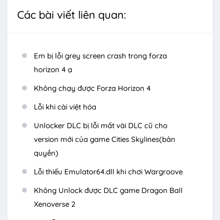
Các bài viết liên quan:
Em bị lỗi grey screen crash trong forza
horizon 4 ạ
Không chạy được Forza Horizon 4
Lỗi khi cài việt hóa
Unlocker DLC bị lỗi mất vài DLC cũ cho
version mới của game Cities Skylines(bản
quyền)
Lỗi thiếu Emulator64.dll khi chơi Wargroove
Không Unlock được DLC game Dragon Ball
Xenoverse 2