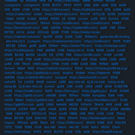
Vaidebet
|
S8
|
socolive
|
tk88
|
S8
|
https://fv88.food/
|
86bet
|
sunwin
|
hitclub
|
Luongsontv
|
Luongsontv
|
EE88
|
BL555
|
KK55
|
KK55
|
S666
|
s666
|
vip66
|
123b
|
ee88
|
XX8
|
AD88
|
UY88
|
UY88
|
https://s88.za.com/
|
https://hz88site.com
|
123b
|
sv388
|
qs88
|
https://vsbet.link/
|
onbet
|
https://febetvip.it.com/
|
RIKVIP
|
HITCLUB
|
GO88
|
SUNWIN
|
fabet
|
net88
|
mubet
|
AE888
|
AE888
|
o8
|
ON68
|
sunwin
|
uu88
|
88M
|
Sunwin
|
KO66
|
https://alahlyg.sa.com/
|
789win
|
https://on686.com/
|
https://on683.com/
|
F8BET
|
https://keonhacai5.com/
|
s666
|
ok8386
|
https://tylekeo88s.com/
|
qq88
|
c168
|
33win
|
BET88
|
nổ hũ
|
onbet
|
b52club
|
QS88
|
FV88
|
https://xoilac.movie/
|
https://rakhoitv.network/
|
alo789
|
GG88
|
Go88
|
LC88
|
789bet.tv
|
game bài đổi thưởng
|
kèo nhà cái 5
|
Luckywin
|
https://mobamonster.com/
|
https://on68i.com/
|
PG99
|
PG88
|
BET88
|
123bet
|
go88
|
go88
|
789bet
|
https://kubet773.com/
|
https://kubetqw.com/
|
https://mu886.pizza/
|
F168
|
ok8386
|
LX88
|
lương sơn tv
|
SV66
|
NK88
|
Luck8
|
Luck8
|
DN88
|
Bet88
|
Bet88
|
new88
|
O8
|
cf789
|
f168
|
https://on68c.com/
|
cm88
|
Jun88
|
JW88
|
cm88
|
F168
|
on68
|
https://taixiuonline.direct
|
w88
|
rikvip
|
HZ88
|
LX88
|
u888
|
jw88
|
lv88
|
98win
|
ml88.vegas
|
VIP66
|
mv66
|
ml88
|
luck8
|
S666
|
789bet
|
qq88
|
Sunwin
|
8kbet
|
MK8
|
https://cakhiatv.express/
|
39bet
|
https://nhacaiuytin88.ae.org/
|
nohu90 com
|
https://go88club.ru.com/
|
kingfun
|
thabet
|
https://kqbd.mx
|
PG88
|
ok8386
|
https://cakhiatv365.com/
|
nowgoal
|
https://keonhacai5.ru.com/
|
EE88
|
nohu90
|
7m
|
LUCK8
|
NK88
|
sunwin
|
u888
|
kèo nhà cái
|
tỷ lệ cá cược
|
trang cá độ
bóng đá
|
tỷ lệ kèo nhà cái
|
sunwin
|
go88
|
cf68
|
cm88
|
u888
|
u888
|
qh88
|
KUBET88
|
UU88
|
https://on682.com/
|
Na99
|
https://llwin.you/
|
https://gg88.you/
|
BJ88
|
SV888
|
luck8
|
https://gk88-z1.com/
|
ok8386
|
ON68
|
789win
|
TK688
|
bongdalu
|
fb88
|
m88
|
win55
|
86bet
|
https://go88v2.net/
|
qs88
|
GG88
|
lv88
|
https://new88pm.com/
|
On68
|
https://gg88fun.com
|
go88
|
U888
|
Hello88
|
ABC88
|
VIPWIN
|
78WIN
|
MK8
|
on68
|
s66
|
XOSO66
|
LUCK8
|
88M
|
uy88
|
mb88
|
QS88
|
ST666
|
DN88
|
GO99
|
KO66
|
QS88
|
ok8386
|
S666
|
CAKHIATV
|
SOCOLIVE
|
33win
|
mu88
|
MB66
|
cf68
|
MK8
|
LV88
|
LV88
|
79king
|
88AA
|
BET88
|
bj88
|
888VND
|
TG88
|
188V
|
98WIN
|
https://keobongda.com/
|
febet
|
haywin
|
789club
|
go88
|
33win
|
O8
|
https://hi88.tours/
|
36WIN
|
EA88
|
8US
|
Motchill
|
TDTC
|
TD88
|
TD88
|
VLXX
|
Sex Việt
|
Heovl
|
JAV HD
|
VLXX
|
Nohu
|
NOHU
|
23win
|
https://ok9.today/
|
KK55
|
KK55
|
BL555
|
luck8
|
123b
|
ko66
|
https://hay88.org.uk/
|