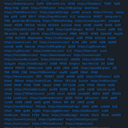
https://8xbettaz.com/
|
Go99
|
123b chính chủ
|
AO88
|
https://91clubb.in/
|
TG88
|
Tg88
đăng nhập
|
Qh88
|
https://123b3.com/
|
http://c168.giving/
|
keonhacai
|
https://hello88a.co.com/
|
https://gameb52.app
|
Jun88
|
sunwin
|
https://7m.vin/
|
Game
Bài
|
qs88
|
vn88
|
88VV
|
https://hay-88.in.net/
|
KJC
|
kubetvi.co
|
8KBET
|
lương sơn tv
|
F168
|
game bài đổi thưởng
|
https://789club1.today
|
https://sunwing.jp.net/
|
nowgoal
|
8xbet
|
WE88
|
789club
|
hitclub
|
b52club
|
iwinclub
|
rikvip
|
net88
|
max88
|
bin88
|
sc88
|
https://hitclub9.it.com/
|
XX88
|
dn88
|
https://go8f.design/
|
BL555
|
Sunwin
|
qq88
|
Xóc
đĩa online
|
twin68
|
23WIN
|
https://55club.pro/
|
MB66
|
MMOO
|
HM88
|
Open88
|
Hay88
|
UY88
|
ALO789
|
68gamebai
|
https://uu88.nagoya/
|
sc88
|
RR88
|
b52club
|
Kubet
|
https://zowin.it.com
|
O8
|
https://sunwinvv.com/
|
bj 88
|
J188
|
UU88
|
nk88
|
ae888
|
xoso66
|
ee88
|
kqxs.vip
|
https://u888.gallery/
|
QS88
|
https://uy88.com.de/
|
https://uy88.in.net/
|
https://ea88.mex.com/
|
KJC
|
https://hbet.red/
|
LLwin
|
https://hitclub68.cn.com/
|
https://keonhacaitv.io/
|
https://sunwinn.cat/
|
https://sunwin68.cn.com/
|
https://hitclubvn.ch/
|
ok8386
|
https://sc88.link/
|
PG66
|
luckywin
|
https://mm88.report/
|
ON68
|
RR88
|
Kingfun
|
Kèo Nhà Cái
|
O8
|
EA88
|
68WIN
|
MMOO
|
u888ez.com
|
tg88
|
sc88
|
u888
|
u888
|
https://good88.gives/
|
j88
|
f168
|
RR88
|
C168
|
https://hi88com.biz/
|
say88
|
say88
|
28bet
|
ON68
|
https://kkwin.co.com/
|
789f
|
789BET
|
QS88
|
ae888
|
qs88
|
https://m88.actor/
|
bj88
|
8xbet
|
789win
|
https://nohu52.art
|
789win
|
789 club
|
Sunwin
|
https://m88zo.com/
|
GG88
|
NK88
|
FV88
|
TG88
|
Vipwin
|
EA88
|
HIT CLUB
|
uu88
|
VIP66
|
78WIN
|
Go88
|
Vin88
|
https://hitclub88.studio/
|
bet88
|
EG333
|
lc88
|
uu88
|
mb88
|
nhà cái uy tín
|
23win
|
https://789bet7a.com/
|
jun88
|
winvn
|
Ae888
|
xocdia88
|
888VI
|
888P
|
99WIN
|
LV88
|
Luck8.com
|
https://go88media.com/
|
QS88
|
99OK
|
s8tvq.com
|
U888
|
qq88
|
Jun88
|
U888
|
U888
|
ao88
|
go88
|
789win
|
88I
|
88I
|
U888
|
jun88
|
https://new889.blue/
|
789club
|
https://keonhacai9.vip/
|
U888
|
u888
|
sodo66
|
Go8
|
23win
|
789p
|
go88
|
KQBD
|
https://gg88vn.net/
|
https://bj88ac.com/
|
uu88
|
Mu88.com
|
789win
|
FV88
|
78win
|
https://mv88z.app/
|
hitclub
|
23win
|
98win
|
ok8386
|
https://sunwin1.com.co/
|
https://go88a.bid/
|
https://hitclub1.jpn.com/
|
https://iwin.it.com/
|
https://789club63.com/
|
https://rikvipv2.com/
|
https://rikvip3.jp.net/
|
https://keonhacai5.hot/
|
https://gamebaidoithuong1.io/
|