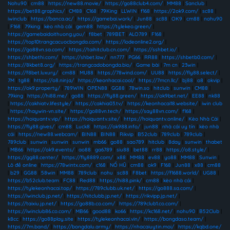
Nohu90
|
cm88
|
https://new88.movie/
|
https://go88club4.com/
|
MM88
|
Sanclub
|
https://bet88.graphics/
|
CM88
|
C168
|
79King
|
LLWIN
|
f168
|
https://2ok9.com/
|
sc88
|
iwinclub
|
https://banca.ac/
|
https://gamebai.work/
|
Jun88
|
sc88
|
OK9
|
cm88
|
nohu90
|
F168
|
79king
|
kèo nhà cái
|
gem88
|
https://tylekeo.green/
|
https://gamebaidoithuong.you/
|
f8bet
|
789BET
|
ALO789
|
F168
|
https://top10trangcacuocbongda.com/
|
https://lodeonline2.org/
|
https://go88vn.sa.com/
|
https://taihitclub.cn.com/
|
https://sshbet.io/
|
https://shbethi.com/
|
https://shbet.law/
|
nn777
|
PG66
|
RR88
|
https://shbetb0.com/
|
https://8kbet8.org/
|
https://trangcadobongda.bio/
|
Game bài
|
7m cn
|
23win
|
https://f8bet.luxury/
|
cm88
|
MU88
|
https://78wind.com/
|
UU88
|
https://fly88.select/
|
7M
|
tg88
|
https://o8.ninja/
|
https://keonhacai.cool/
|
https://7mcn.llc/
|
bj88
|
o8
|
okvip
|
https://ok9.property/
|
789WIN
|
OPEN88
|
GG88
|
78win.so
|
hitclub
|
sunwin
|
CM88
|
79king
|
https://hi88.me/
|
go88
|
https://fly88.green/
|
https://ok9bet.net/
|
EE88
|
nk88
|
https://cakhiatv.lifestyle/
|
https://cakhia03.tv/
|
https://keonhacai18.website/
|
iwin club
|
https://haywin-vn.site/
|
https://go88vn.tech/
|
https://say88vn.com/
|
f168
|
https://hoiquantv.vip/
|
https://hoiquantv.site/
|
https://hoiquantv.online/
|
Kèo Nhà Cái
|
https://fly88.gives/
|
cm88
|
Luck8
|
https://ok988.info/
|
jun88
|
nhà cái uy tín
|
kèo nhà
cái
|
https://new88.webcam/
|
BIN88
|
BIN88
|
Rikvip
|
B52club
|
789club
|
789club
|
789club
|
sunwin
|
sunwin
|
sunwin
|
mb66
|
go88
|
sao789
|
hitclub
|
8day
|
sunwin
|
thabet
|
MB66
|
https://ok9.events/
|
ao88
|
ga6789
|
siu88
|
bet88
|
rr88
|
https://o8.style/
|
https://gg88.center/
|
https://fly8889.com/
|
x88
|
MM88
|
ev88
|
yo88
|
MM88
|
Sunwin
|
Lô đề online
|
https://78wintx.com/
|
c168
|
NỔ HŨ
|
cm88
|
ok9
|
F168
|
Jun88
|
x88
|
cm88
|
b29
|
GG88
|
58win
|
MM88
|
789club
|
nohu
|
sc88
|
F8bet
|
https://f1688.world/
|
UG88
|
https://b52club.team
|
FC88
|
Red88
|
https://hi88.pink/
|
cm88
|
kèo nhà cái
|
https://tylekeonhacai.top/
|
https://789clubb.uk.net/
|
https://go888.sa.com/
|
https://iwinclub.jp.net/
|
https://hitclubb.jp.net/
|
https://rikvipp.jp.net/
|
https://taixiu.jp.net/
|
https://go88b.co.com/
|
https://789club1.co.com/
|
https://iwinclub86.co.com/
|
MB66
|
good88
|
ko66
|
https://kc168.net/
|
nohu90
|
B52Club
|
k8cc
|
https://go88play.site
|
https://tylekeonhacai.vin/
|
https://bongdaso.team/
|
https://7m.band/
|
https://bongdalu.army/
|
https://nhacaiuytin.moi/
|
https://kqbd.one/