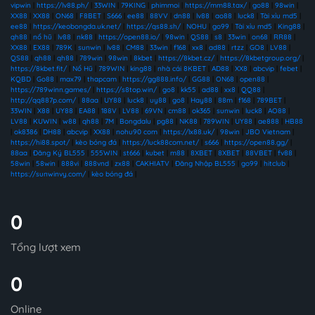
vipwin
|
https://lv88.ph/
|
33WIN
|
79KING
|
phimmoi
|
https://mm88.tax/
|
go88
|
98win
|
XX88
|
XX88
|
ON68
|
F8BET
|
S666
|
ee88
|
88VV
|
dn88
|
lv88
|
ao88
|
luck8
|
Tài xỉu md5
|
ee88
|
https://keobongda.uk.net/
|
https://qs88.sh/
|
NOHU
|
go99
|
Tài xỉu md5
|
King88
|
qh88
|
nổ hũ
|
lv88
|
nk88
|
https://open88.io/
|
98win
|
QS88
|
s8
|
33win
|
on68
|
RR88
|
XX88
|
EX88
|
789K
|
sunwin
|
lv88
|
CM88
|
33win
|
f168
|
xx8
|
ad88
|
rtzz
|
GO8
|
LV88
|
QS88
|
qh88
|
qh88
|
789win
|
98win
|
8kbet
|
https://8kbet.cz/
|
https://8kbetgroup.org/
|
https://8kbet.fit/
|
Nổ Hũ
|
789WIN
|
king88
|
nhà cái 8KBET
|
AD88
|
XX8
|
abcvip
|
febet
|
KQBD
|
Go88
|
max79
|
thapcam
|
https://gg888.info/
|
GG88
|
ON68
|
open88
|
https://789winn.games/
|
https://s8top.win/
|
go8
|
kk55
|
ad88
|
xx8
|
QQ88
|
http://qq887p.com/
|
88aa
|
UY88
|
luck8
|
uy88
|
go8
|
Hay88
|
88m
|
f168
|
789BET
|
33WIN
|
X88
|
UY88
|
EA88
|
188V
|
LV88
|
69VN
|
cm88
|
ok365
|
sunwin
|
luck8
|
AO88
|
LV88
|
KUWIN
|
w88
|
qh88
|
7M
|
Bongdalu
|
pg88
|
NK88
|
789WIN
|
UY88
|
ae888
|
HB88
|
ok8386
|
DH88
|
abcvip
|
XX88
|
nohu90 com
|
https://lx88.uk/
|
98win
|
JBO Vietnam
|
https://hi88.spot/
|
kèo bóng đá
|
https://luck88com.net/
|
s666
|
https://open88.gg/
|
88aa
|
Đăng Ký BL555
|
555WIN
|
st666
|
kubet
|
m88
|
8XBET
|
8XBET
|
88VBET
|
fv88
|
58win
|
58win
|
888vi
|
888vnd
|
zx88
|
CAKHIATV
|
Đăng Nhập BL555
|
go99
|
hitclub
|
https://sunwinvy.com/
|
kèo bóng đá
|
0
Tổng lượt xem
0
Online