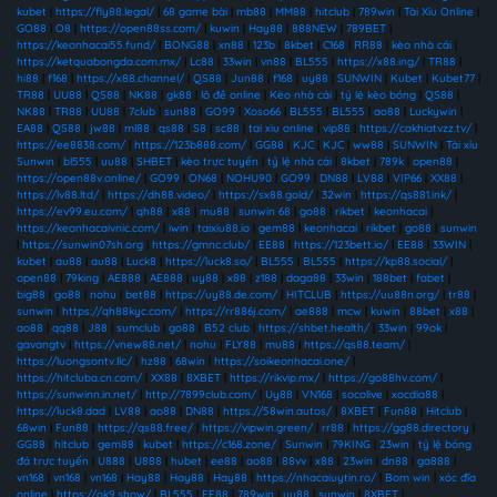
kubet
|
https://fly88.legal/
|
68 game bài
|
mb88
|
MM88
|
hitclub
|
789win
|
Tài Xỉu Online
|
GO88
|
O8
|
https://open88ss.com/
|
kuwin
|
Hay88
|
888NEW
|
789BET
|
https://keonhacai55.fund/
|
BONG88
|
xn88
|
123b
|
8kbet
|
C168
|
RR88
|
kèo nhà cái
|
https://ketquabongda.com.mx/
|
Lc88
|
33win
|
vn88
|
BL555
|
https://x88.ing/
|
TR88
|
hi88
|
f168
|
https://x88.channel/
|
QS88
|
Jun88
|
f168
|
uy88
|
SUNWIN
|
Kubet
|
Kubet77
|
TR88
|
UU88
|
QS88
|
NK88
|
gk88
|
lô đề online
|
Kèo nhà cái
|
tỷ lệ kèo bóng
|
QS88
|
NK88
|
TR88
|
UU88
|
7club
|
sun88
|
GO99
|
Xoso66
|
BL555
|
BL555
|
ao88
|
Luckywin
|
EA88
|
QS88
|
jw88
|
ml88
|
qs88
|
S8
|
sc88
|
tai xiu online
|
vip88
|
https://cakhiatvzz.tv/
|
https://ee8838.com/
|
https://123b888.com/
|
GG88
|
KJC
|
KJC
|
ww88
|
SUNWIN
|
Tài xỉu
Sunwin
|
bl555
|
uu88
|
SHBET
|
kèo trực tuyến
|
tỷ lệ nhà cái
|
8kbet
|
789k
|
open88
|
https://open88v.online/
|
GO99
|
ON68
|
NOHU90
|
GO99
|
DN88
|
LV88
|
VIP66
|
XX88
|
https://lv88.ltd/
|
https://dh88.video/
|
https://sx88.gold/
|
32win
|
https://qs881.ink/
|
https://ev99.eu.com/
|
qh88
|
x88
|
mu88
|
sunwin 68
|
go88
|
rikbet
|
keonhacai
|
https://keonhacaivnic.com/
|
iwin
|
taixiu88.io
|
gem88
|
keonhacai
|
rikbet
|
go88
|
sunwin
|
https://sunwin07sh.org
|
https://gmnc.club/
|
EE88
|
https://123bett.io/
|
EE88
|
33WIN
|
kubet
|
au88
|
au88
|
Luck8
|
https://luck8.so/
|
BL555
|
BL555
|
https://kp88.social/
|
open88
|
79king
|
AE888
|
AE888
|
uy88
|
x88
|
z188
|
daga88
|
33win
|
188bet
|
fabet
|
big88
|
go88
|
nohu
|
bet88
|
https://uy88.de.com/
|
HITCLUB
|
https://uu88n.org/
|
tr88
|
sunwin
|
https://qh88kyc.com/
|
https://rr886j.com/
|
ae888
|
mcw
|
kuwin
|
88bet
|
x88
|
ao88
|
qq88
|
J88
|
sumclub
|
go88
|
B52 club
|
https://shbet.health/
|
33win
|
99ok
|
gavangtv
|
https://vnew88.net/
|
nohu
|
FLY88
|
mu88
|
https://qs88.team/
|
https://luongsontv.llc/
|
hz88
|
68win
|
https://soikeonhacai.one/
|
https://hitcluba.cn.com/
|
XX88
|
8XBET
|
https://rikvip.mx/
|
https://go88hv.com/
|
https://sunwinn.in.net/
|
http://7899club.com/
|
Uy88
|
VN168
|
socolive
|
xocdia88
|
https://luck8.dad
|
LV88
|
ao88
|
DN88
|
https://58win.autos/
|
8XBET
|
Fun88
|
Hitclub
|
68win
|
Fun88
|
https://qs88.free/
|
https://vipwin.green/
|
rr88
|
https://gg88.directory
|
GG88
|
hitclub
|
gem88
|
kubet
|
https://c168.zone/
|
Sunwin
|
79KING
|
23win
|
tỷ lệ bóng
đá trực tuyến
|
U888
|
U888
|
hubet
|
ee88
|
ao88
|
88vv
|
x88
|
23win
|
dn88
|
ga888
|
vn168
|
vn168
|
vn168
|
Hay88
|
Hay88
|
Hay88
|
https://nhacaiuytin.ro/
|
Bom win
|
xóc đĩa
online
|
https://ok9.show/
|
BL555
|
EE88
|
789win
|
uu88
|
sunwin
|
8XBET
|