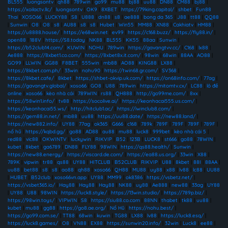
BL555
|
luongsontv
|
qh88
|
789win
|
go99
|
mu88
|
bj88
|
uu88
|
DN88
|
CM88
|
bj88
|
https://xoilactv.llc/
|
luongsontv
|
OK9
|
8XBET
|
https://79king.capital/
|
shbet
|
Fun88
Thai
|
XOSO66
|
LUCKY88
|
S8
|
U888
|
dn88
|
s8
|
ae888
|
bong da 365
|
J88
|
tt88
|
QQ88
|
Sunwin
|
O8
|
O8
|
s8
|
AU88
|
s8
|
s8
|
Hubet
|
Win55
|
MM88
|
XN88
|
Cakhiatv
|
HM88
|
https://u8888.house/
|
https://e68win.net
|
ev99
|
https://c168.buzz/
|
https://fly88.in/
|
open88
|
188V
|
https://S8.today
|
NK88
|
BL555
|
KK55
|
88aa
|
Sunwin
|
https://b52club14.com/
|
KUWIN
|
NOHU
|
789win
|
https://gavangtvv.cc/
|
C168
|
lx88
|
Ae888
|
https://8xbet1.co.com/
|
https://8xbet8x.it.com/
|
98win
|
68win
|
88AA
|
AO88
|
GO99
|
LLWIN
|
GG88
|
F8BET
|
555win
|
mb88
|
AO88
|
KING88
|
LX88
|
https://8kbet.com.ph/
|
33win
|
nohu90
|
https://twin68.gr.com/
|
SV368
|
https://8kbet.cafe/
|
8kbet
|
https://shbet-okvip.uk.com/
|
https://on68info.com/
|
77ag
|
https://gavangtv.global/
|
xoso66
|
GO8
|
U88
|
789win
|
https://mitomtv.cx/
|
LC88
|
lô đề
online
|
xoso66
|
kèo nhà cái
|
789WIN
|
rs88
|
QH888
|
http://go99me.com/
|
8xx
|
https://58win1.info/
|
tv88
|
https://socolive.ai/
|
https://keonhacai555.us.com/
|
https://keonhacai55.ws/
|
http://hitclub1.ac/
|
https://iwinclub8.com/
|
https://gem88.in.net/
|
mb88
|
uu88
|
https://uu88.date/
|
https://new88.land/
|
https://new882.info/
|
UY88
|
77ag
|
ok365
|
G666
|
c168
|
789k
|
789F
|
789F
|
789F
|
789F
|
nổ hũ
|
https://kqbd.gg/
|
go88
|
AD88
|
au88
|
mu88
|
luck8
|
999bet
|
kèo nhà cái 5
|
red88
|
vic88
|
OKWINTV
|
luckywin
|
RIKVIP
|
B52
|
123B
|
LUCK8
|
st666
|
go88
|
78WIN
|
kubet
|
8kbet
|
ga6789
|
DN88
|
FLY88
|
98WIN
|
https://qs88.health/
|
Sunwin
|
https://new88.energy/
|
https://viscard.de.com/
|
https://ea88.us.org/
|
33win
|
X88
|
789K
|
vipwin
|
tr88
|
qs88
|
UY88
|
HITCLUB
|
B52CLUB
|
RIKVIP
|
U88
|
8kbet
|
88I
|
88AA
|
uu88
|
bet88
|
s8
|
s8
|
ao88
|
qh88
|
xoso66
|
QH88
|
MU88
|
uy88
|
x88
|
lv88
|
lc88
|
UU88
|
HUBET
|
B52club
|
xoso66vn.app
|
UY88
|
MM99
|
ok8386
|
https://vsbetz.net/
|
https://vsbet365.io/
|
Hay88
|
Hay88
|
Hay88
|
NK88
|
uy88
|
Ae888
|
new88
|
33ag
|
UY88
|
UY88
|
U88
|
98WIN
|
https://luck8.style/
|
https://13win.studio/
|
https://789p.biz/
|
https://98win.toys/
|
VIPWIN
|
S8
|
https://siu88.co.com
|
88NN
|
thabet
|
tk88
|
uu88
|
kubet
|
mu88
|
gg88
|
https://go8.ae.org/
|
Nổ Hũ
|
https://nohu.best/
|
https://go99.com.se/
|
TT88
|
68win
|
kuwin
|
TG88
|
LX88
|
lv88
|
https://luck8.esq/
|
https://luck8.games/
|
O8
|
VN88
|
EX88
|
https://sunwin20.info/
|
32win
|
Luck8
|
ee88
|