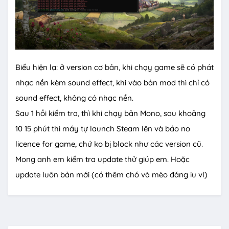
Biểu hiện lạ: ở version cơ bản, khi chạy game sẽ có phát
nhạc nền kèm sound effect, khi vào bản mod thì chỉ có
sound effect, không có nhạc nền.
Sau 1 hồi kiểm tra, thì khi chạy bản Mono, sau khoảng
10 15 phút thì máy tự launch Steam lên và báo no
licence for game, chứ ko bị block như các version cũ.
Mong anh em kiểm tra update thử giúp em. Hoặc
update luôn bản mới (có thêm chó và mèo đáng iu vl)