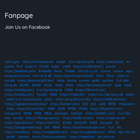
Fanpage
Join Us on Facebook
nettruyen
|
https://zinmanga.net
|
ufabet
|
truc tiep bong da
|
https://iwinclub.la/
|
Ku
casino
|
Ku11
|
xoilac tv
|
Fun88
|
kubet
|
sv388
|
https://sv368.direct/
|
sunwin
|
https://ee88vie.com/
|
Kubet88
|
78win
|
Thabet
|
nhà cái uy tín
|
sunwin
|
sunwin
|
kqxs
ketquaxoso3.com
|
nhà cái lô đề
|
https://keonhacai.football/
|
IWIN
|
78win
|
xoilac tv
|
xoso66
|
https://keonhacai55.bet/
|
rikvip
|
hitclub
|
sunwin
|
go88
|
socolive
|
Trực tiếp
bóng đá
|
Alo789
|
Ae888
|
xôi lạc
|
12bet
|
v9bet
|
https://keonhacai.fund/
|
vip66
|
Vip66
|
https://mb66p.com/
|
truc tiep bong da
|
VIP66
|
https://78winnh.net/
|
https://mb66q.com/
|
Xoso66
|
MB66
|
https://mb66.life/
|
colatv trực tiếp bóng đá
|
colatv
|
colatv truc tiep bong da
|
colatv
|
colatv bóng đá trực tiếp
|
https://ok365.services/
|
https://tylekeonhacai.futbol/
|
https://bshbet.com/
|
b52
|
b52
|
xx88
|
RR88
|
thapcamtv
|
xoilac
|
https://sunwin1.bz/
|
XX88
|
XX88
|
MM88
|
MM88
|
https://bluphim5.com/
|
luongsontv
|
RR88
|
XX88
|
MB66
|
gavangtv
|
cakhiatv
|
https://go88fc.com/
|
trực tiếp
nba
|
soi kèo
|
https://79king.express/
|
https://ok365.center/
|
https://xx88.me.uk/
|
https://gem88.bar/
|
https://vip79.fit/
|
BIN88
|
NOHU90
|
Go88
|
nowgoal
|
7m
|
https://choigamebai.org/
|
ok9
|
MB66
|
https://top10nhacaiuytin.win/
|
KJC
|
8xx
|
https://mm88.io/
|
https://rongbk888.com/
|
https://rongbk666.com/
|
RR88
|
kèo nhà cái
|
bet88
|
cakhiatv
|
https://hitclub.website/
|
https://rikbet.ltd/
|
kèo nhà cái
|