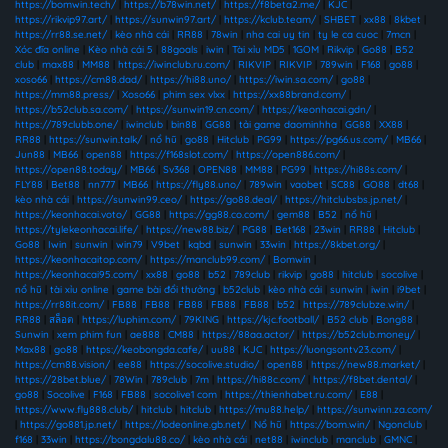
https://bomwin.tech/
|
https://b78win.net/
|
https://f8beta2.me/
|
KJC
|
https://rikvip97.art/
|
https://sunwin97.art/
|
https://kclub.team/
|
SHBET
|
xx88
|
8kbet
|
https://rr88.se.net/
|
kèo nhà cái
|
RR88
|
78win
|
nha cai uy tin
|
ty le ca cuoc
|
7mcn
|
Xóc đĩa online
|
Kèo nhà cái 5
|
88goals
|
iwin
|
Tài xỉu MD5
|
1GOM
|
Rikvip
|
Go88
|
B52
club
|
max88
|
MM88
|
https://iwinclub.ru.com/
|
RIKVIP
|
RIKVIP
|
789win
|
F168
|
go88
|
xoso66
|
https://cm88.dad/
|
https://hi88.uno/
|
https://iwin.sa.com/
|
go88
|
https://mm88.press/
|
Xoso66
|
phim sex vlxx
|
https://xx88brand.com/
|
https://b52club.sa.com/
|
https://sunwin19.cn.com/
|
https://keonhacai.gdn/
|
https://789clubb.one/
|
iwinclub
|
bin88
|
GG88
|
tải game daominhha
|
GG88
|
XX88
|
RR88
|
https://sunwin.talk/
|
nổ hũ
|
go88
|
Hitclub
|
PG99
|
https://pg66.us.com/
|
MB66
|
Jun88
|
MB66
|
open88
|
https://f168slot.com/
|
https://open886.com/
|
https://open88.today/
|
MB66
|
Sv368
|
OPEN88
|
MM88
|
PG99
|
https://hi88s.com/
|
FLY88
|
Bet88
|
nn777
|
MB66
|
https://fly88.uno/
|
789win
|
vaobet
|
SC88
|
GO88
|
dt68
|
kèo nhà cái
|
https://sunwin99.ceo/
|
https://go88.deal/
|
https://hitclubsbs.jp.net/
|
https://keonhacai.voto/
|
GG88
|
https://gg88.co.com/
|
gem88
|
B52
|
nổ hũ
|
https://tylekeonhacai.life/
|
https://new88.biz/
|
PG88
|
Bet168
|
23win
|
RR88
|
Hitclub
|
Go88
|
Iwin
|
sunwin
|
win79
|
V9bet
|
kqbd
|
sunwin
|
33win
|
https://8kbet.org/
|
https://keonhacaitop.com/
|
https://manclub99.com/
|
Bomwin
|
https://keonhacai95.com/
|
xx88
|
go88
|
b52
|
789club
|
rikvip
|
go88
|
hitclub
|
socolive
|
nổ hũ
|
tài xỉu online
|
game bài đổi thưởng
|
b52club
|
kèo nhà cái
|
sunwin
|
iwin
|
i9bet
|
https://rr88it.com/
|
FB88
|
FB88
|
FB88
|
FB88
|
FB88
|
b52
|
https://789clubze.win/
|
RR88
|
สล็อต
|
https://luphim.com/
|
79KING
|
https://kjc.football/
|
B52 club
|
Bong88
|
Sunwin
|
xem phim fun
|
ae888
|
CM88
|
https://88aa.actor/
|
https://b52club.money/
|
Max88
|
go88
|
https://keobongda.cafe/
|
uu88
|
KJC
|
https://luongsontv23.com/
|
https://cm88.vision/
|
ee88
|
https://socolive.studio/
|
open88
|
https://new88.market/
|
https://28bet.blue/
|
78Win
|
789club
|
7m
|
https://hi88c.com/
|
https://f8bet.dental/
|
go88
|
Socolive
|
F168
|
FB88
|
socolive1 com
|
https://thienhabet.ru.com/
|
E88
|
https://www.fly888.club/
|
hitclub
|
hitclub
|
https://mu88.help/
|
https://sunwinn.za.com/
|
https://go881.jp.net/
|
https://lodeonline.gb.net/
|
Nổ hũ
|
https://bom.win/
|
Ngonclub
|
f168
|
33win
|
https://bongdalu88.co/
|
kèo nhà cái
|
net88
|
iwinclub
|
manclub
|
GMNC
|