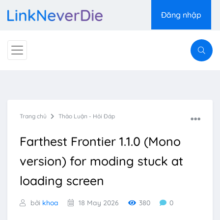
Đăng nhập
Trang chủ
Thảo Luận - Hỏi Đáp
Farthest Frontier 1.1.0 (Mono
version) for moding stuck at
loading screen
bởi
khoa
18 May 2026
380
0