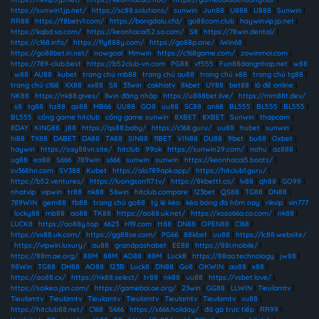
https://sunwin1.jp.net/
|
https://sc88.solutions/
|
sunwin
|
Jun88
|
U888
|
U888
|
Sunwin
|
RR88
|
https://f8betv1.com/
|
https://bongdalu.cfd/
|
go88com.club
|
haywinvip.jp.net
|
https://kqbd.sa.com/
|
https://keonhacai52.sa.com/
|
S8
|
https://78win.dental/
|
https://c168.info/
|
https://fly888y.com/
|
https://go88p.one/
|
iWin68
|
https://go88bet.in.net/
|
nowgoal
|
Mmwin
|
https://c168game.com/
|
zowinmoi.com
|
https://789-club.best
|
https://b52club-vn.com
|
PG88
|
vf555
|
Fun88dangnhap.net
|
w88
|
w88
|
AU88
|
kubet
|
trang chủ mb88
|
trang chủ au88
|
trang chủ x88
|
trang chủ tg88
|
trang chủ c168
|
XX88
|
xx88
|
S8
|
33win
|
cakhiatv
|
8kbet
|
UY88
|
bet88
|
lô đề online
|
NK88
|
https://nk88.gives/
|
llwin đăng nhập
|
https://u888bet.live/
|
https://mm88t.dev/
|
s8
|
tg88
|
hz88
|
qs88
|
MB66
|
UU88
|
GO8
|
uu88
|
SC88
|
on68
|
BL555
|
BL555
|
BL555
|
BL555
|
cổng game hitclub
|
cổng game sunwin
|
8XBET
|
8XBET
|
Sunwin
|
thapcam
|
8DAY
|
KING88
|
j88
|
https://qs88.baby/
|
https://c168.guru/
|
uu88
|
hubet
|
sunwin
|
hi88
|
TX88
|
DABET
|
DA88
|
TA88
|
SIN88
|
11BET
|
VIN88
|
DU88
|
9bet
|
bu88
|
Oxbet
|
haywin
|
https://say88vn.site/
|
hitclub
|
99ok
|
https://sunwin29.com/
|
nohu
|
az888
|
ug88
|
ea88
|
S666
|
789win
|
s666
|
sunwin
|
sunwin
|
https://keonhacai5.boats/
|
sv368hn.com
|
SV388
|
Kubet
|
https://alo789apk.app/
|
https://hitclub1.guru/
|
https://b52.ventures/
|
https://luongson117.tv/
|
https://8kbettt.co/
|
lv88
|
qh88
|
GO99
|
nhatvip
|
vipwin
|
tr88
|
nk88
|
56win
|
hitclub.compare
|
123bet
|
QS88
|
TG88
|
DN88
|
789WIN
|
gem88
|
fb88
|
trang chủ go88
|
tỷ lệ kèo
|
kèo bóng đá hôm nay
|
rikvip
|
vin777
|
lucky88
|
mb88
|
ao88
|
TK88
|
https://ao88.uk.net/
|
https://xoso66a.co.com/
|
nk88
|
LUCK8
|
https://ao88y.top
|
6623
|
H19.com
|
tt88
|
DN88
|
OPEN88
|
C168
|
https://xx88.uk.com/
|
https://gg88se.com/
|
PG66
|
88kbet
|
uu88
|
https://lc88.website/
|
https://vipwin.luxury/
|
au88
|
grandpashabet
|
EE88
|
https://88i.mobile/
|
https://88m.ae.org/
|
88M
|
88M
|
AO88
|
88M
|
Luck8
|
https://88aa.technology
|
jw88
|
98Win
|
TG88
|
DH88
|
AO88
|
123B
|
Luck8
|
DN88
|
Go8
|
OKWIN
|
ao88
|
x88
|
https://ao88.cx/
|
https://nk88.select/
|
tr88
|
nk88
|
uu88
|
https://vsbet.love/
|
https://soikeo.jpn.com/
|
https://gamebai.ae.org/
|
23win
|
GG88
|
LLWIN
|
Tieulamtv
|
Tieulamtv
|
Tieulamtv
|
Tieulamtv
|
Tieulamtv
|
Tieulamtv
|
Tieulamtv
|
vu88
|
https://hitclub88.net/
|
C168
|
S666
|
https://s666.holiday/
|
đá gà trực tiếp
|
RR99
|