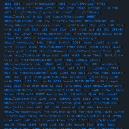
EE88
|
EE88
|
https://78wingenz.com/
|
jun88
|
https://789bets.biz/
|
MM88
|
https://gg88.guru/
|
789club
|
789club
|
rikvip
|
gmnc
|
hitclub
|
gavangtv
|
FB88
|
fb88
|
u888
|
https://u888.photo/
|
game nổ hũ
|
nohu90
|
https://u888j.net/
|
https://vnsc88.net/
|
hitclub
|
tg88
|
https://789bethp.com/
|
SHBET
|
https://fly88.co.com/
|
U888
|
c168
|
https://c168mov.com/
|
https://f168.dad/
|
uu88
|
79king
|
https://trangcadobongda.uk.net/
|
https://b52club.to
|
68gb
|
go99
|
au88
|
88xx
|
NK88
|
au88
|
tg88
|
33win
|
tt88
|
mb88
|
33win
|
u888
|
mu88
|
go8
|
x88
|
123b
|
OPEN88
|
luck8
|
OK9
|
789win
|
https://mu88bet.live/
|
sc88
|
https://mmlive.gold
|
ok8386
|
mb88
|
789win
|
B52
|
HITCLUB
|
https://gamebaidoithuong.la
|
ty le bong da
|
https://moviekids.org/
|
8kbet
|
789win
|
SUNWIN
|
GO88
|
hitclub
|
nohu90
|
sumclub
|
68win
|
NOHU90
|
33WIN
|
https://x88.green/
|
shbet
|
Hitclub
|
Hitclub
|
Hit club
|
LLWIN
|
789win
|
go88
|
HITCLUB
|
https://qq8876.net/
|
https://789win8.casino/
|
98win
|
tg88
|
kubet
|
https://fly88.legal/
|
68 game bài
|
mb88
|
MM88
|
hitclub
|
789win
|
Tài Xỉu Online
|
GO88
|
O8
|
https://open88ss.com/
|
kuwin
|
Hay88
|
888NEW
|
789BET
|
https://keonhacai55.fund/
|
BONG88
|
xn88
|
123b
|
8kbet
|
C168
|
RR88
|
kèo nhà cái
|
https://ketquabongda.com.mx/
|
Lc88
|
33win
|
vn88
|
BL555
|
https://x88.ing/
|
TR88
|
hi88
|
f168
|
https://x88.channel/
|
QS88
|
Jun88
|
f168
|
uy88
|
SUNWIN
|
Kubet
|
Kubet77
|
TR88
|
UU88
|
QS88
|
NK88
|
gk88
|
lô đề online
|
Kèo nhà cái
|
tỷ lệ kèo bóng
|
QS88
|
NK88
|
TR88
|
UU88
|
7club
|
sun88
|
GO99
|
Xoso66
|
BL555
|
BL555
|
ao88
|
Luckywin
|
EA88
|
QS88
|
jw88
|
ml88
|
qs88
|
S8
|
sc88
|
tai xiu online
|
vip88
|
https://cakhiatvzz.tv/
|
https://ee8838.com/
|
https://123b888.com/
|
GG88
|
KJC
|
KJC
|
ww88
|
SUNWIN
|
Tài xỉu
Sunwin
|
bl555
|
uu88
|
SHBET
|
kèo trực tuyến
|
tỷ lệ nhà cái
|
8kbet
|
789k
|
open88
|
https://open88v.online/
|
GO99
|
ON68
|
NOHU90
|
GO99
|
DN88
|
LV88
|
VIP66
|
XX88
|
https://lv88.ltd/
|
https://dh88.video/
|
https://sx88.gold/
|
32win
|
https://qs881.ink/
|
https://ev99.eu.com/
|
qh88
|
x88
|
mu88
|
sunwin 68
|
go88
|
rikbet
|
keonhacai
|
https://keonhacaivnic.com/
|
iwin
|
taixiu88.io
|
gem88
|
keonhacai
|
rikbet
|
go88
|
sunwin
|
https://sunwin07sh.org
|
https://gmnc.club/
|
EE88
|
https://123bett.io/
|
EE88
|
33WIN
|
kubet
|
au88
|
au88
|
Luck8
|
https://luck8.so/
|
BL555
|
BL555
|
https://kp88.social/
|
open88
|
79king
|
AE888
|
AE888
|
uy88
|
x88
|
z188
|
daga88
|
33win
|
188bet
|
fabet
|
big88
|
go88
|
nohu
|
bet88
|
https://uy88.de.com/
|
HITCLUB
|
https://uu88n.org/
|
tr88
|