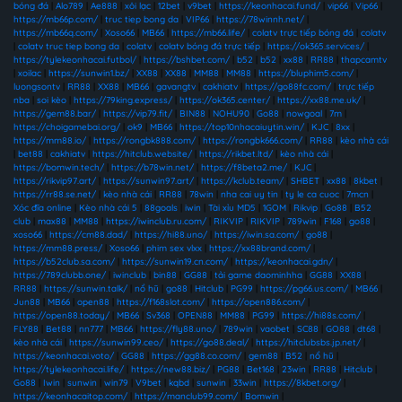
bóng đá
|
Alo789
|
Ae888
|
xôi lạc
|
12bet
|
v9bet
|
https://keonhacai.fund/
|
vip66
|
Vip66
|
https://mb66p.com/
|
truc tiep bong da
|
VIP66
|
https://78winnh.net/
|
https://mb66q.com/
|
Xoso66
|
MB66
|
https://mb66.life/
|
colatv trực tiếp bóng đá
|
colatv
|
colatv truc tiep bong da
|
colatv
|
colatv bóng đá trực tiếp
|
https://ok365.services/
|
https://tylekeonhacai.futbol/
|
https://bshbet.com/
|
b52
|
b52
|
xx88
|
RR88
|
thapcamtv
|
xoilac
|
https://sunwin1.bz/
|
XX88
|
XX88
|
MM88
|
MM88
|
https://bluphim5.com/
|
luongsontv
|
RR88
|
XX88
|
MB66
|
gavangtv
|
cakhiatv
|
https://go88fc.com/
|
trực tiếp
nba
|
soi kèo
|
https://79king.express/
|
https://ok365.center/
|
https://xx88.me.uk/
|
https://gem88.bar/
|
https://vip79.fit/
|
BIN88
|
NOHU90
|
Go88
|
nowgoal
|
7m
|
https://choigamebai.org/
|
ok9
|
MB66
|
https://top10nhacaiuytin.win/
|
KJC
|
8xx
|
https://mm88.io/
|
https://rongbk888.com/
|
https://rongbk666.com/
|
RR88
|
kèo nhà cái
|
bet88
|
cakhiatv
|
https://hitclub.website/
|
https://rikbet.ltd/
|
kèo nhà cái
|
https://bomwin.tech/
|
https://b78win.net/
|
https://f8beta2.me/
|
KJC
|
https://rikvip97.art/
|
https://sunwin97.art/
|
https://kclub.team/
|
SHBET
|
xx88
|
8kbet
|
https://rr88.se.net/
|
kèo nhà cái
|
RR88
|
78win
|
nha cai uy tin
|
ty le ca cuoc
|
7mcn
|
Xóc đĩa online
|
Kèo nhà cái 5
|
88goals
|
iwin
|
Tài xỉu MD5
|
1GOM
|
Rikvip
|
Go88
|
B52
club
|
max88
|
MM88
|
https://iwinclub.ru.com/
|
RIKVIP
|
RIKVIP
|
789win
|
F168
|
go88
|
xoso66
|
https://cm88.dad/
|
https://hi88.uno/
|
https://iwin.sa.com/
|
go88
|
https://mm88.press/
|
Xoso66
|
phim sex vlxx
|
https://xx88brand.com/
|
https://b52club.sa.com/
|
https://sunwin19.cn.com/
|
https://keonhacai.gdn/
|
https://789clubb.one/
|
iwinclub
|
bin88
|
GG88
|
tải game daominhha
|
GG88
|
XX88
|
RR88
|
https://sunwin.talk/
|
nổ hũ
|
go88
|
Hitclub
|
PG99
|
https://pg66.us.com/
|
MB66
|
Jun88
|
MB66
|
open88
|
https://f168slot.com/
|
https://open886.com/
|
https://open88.today/
|
MB66
|
Sv368
|
OPEN88
|
MM88
|
PG99
|
https://hi88s.com/
|
FLY88
|
Bet88
|
nn777
|
MB66
|
https://fly88.uno/
|
789win
|
vaobet
|
SC88
|
GO88
|
dt68
|
kèo nhà cái
|
https://sunwin99.ceo/
|
https://go88.deal/
|
https://hitclubsbs.jp.net/
|
https://keonhacai.voto/
|
GG88
|
https://gg88.co.com/
|
gem88
|
B52
|
nổ hũ
|
https://tylekeonhacai.life/
|
https://new88.biz/
|
PG88
|
Bet168
|
23win
|
RR88
|
Hitclub
|
Go88
|
Iwin
|
sunwin
|
win79
|
V9bet
|
kqbd
|
sunwin
|
33win
|
https://8kbet.org/
|
https://keonhacaitop.com/
|
https://manclub99.com/
|
Bomwin
|