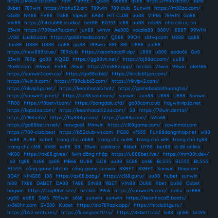
https://kkwin.co.com/
|
789f
|
789BET
|
QS88
|
ae888
|
qs88
|
https://m88.actor/
|
bj88
|
8xbet
|
789win
|
https://nohu52.art
|
789win
|
789 club
|
Sunwin
|
https://m88zo.com/
|
GG88
|
NK88
|
FV88
|
TG88
|
Vipwin
|
EA88
|
HIT CLUB
|
uu88
|
VIP66
|
78WIN
|
Go88
|
Vin88
|
https://hitclub88.studio/
|
bet88
|
EG333
|
lc88
|
uu88
|
mb88
|
nhà cái uy tín
|
23win
|
https://789bet7a.com/
|
jun88
|
winvn
|
Ae888
|
xocdia88
|
888VI
|
888P
|
99WIN
|
LV88
|
Luck8.com
|
https://go88media.com/
|
QS88
|
99OK
|
s8tvq.com
|
U888
|
qq88
|
Jun88
|
U888
|
U888
|
ao88
|
go88
|
789win
|
88I
|
88I
|
U888
|
jun88
|
https://new889.blue/
|
789club
|
https://keonhacai9.vip/
|
U888
|
u888
|
sodo66
|
Go8
|
23win
|
789p
|
go88
|
KQBD
|
https://gg88vn.net/
|
https://bj88ac.com/
|
uu88
|
Mu88.com
|
789win
|
FV88
|
78win
|
https://mv88z.app/
|
hitclub
|
23win
|
98win
|
ok8386
|
https://sunwin1.com.co/
|
https://go88a.bid/
|
https://hitclub1.jpn.com/
|
https://iwin.it.com/
|
https://789club63.com/
|
https://rikvipv2.com/
|
https://rikvip3.jp.net/
|
https://keonhacai5.hot/
|
https://gamebaidoithuong1.io/
|
https://sunwin1.jp.net/
|
https://sc88.solutions/
|
sunwin
|
Jun88
|
U888
|
U888
|
Sunwin
|
RR88
|
https://f8betv1.com/
|
https://bongdalu.cfd/
|
go88com.club
|
haywinvip.jp.net
|
https://kqbd.sa.com/
|
https://keonhacai52.sa.com/
|
S8
|
https://78win.dental/
|
https://c168.info/
|
https://fly888y.com/
|
https://go88p.one/
|
iWin68
|
https://go88bet.in.net/
|
nowgoal
|
Mmwin
|
https://c168game.com/
|
zowinmoi.com
|
https://789-club.best
|
https://b52club-vn.com
|
PG88
|
vf555
|
Fun88dangnhap.net
|
w88
|
w88
|
AU88
|
kubet
|
trang chủ mb88
|
trang chủ au88
|
trang chủ x88
|
trang chủ tg88
|
trang chủ c168
|
XX88
|
xx88
|
S8
|
33win
|
cakhiatv
|
8kbet
|
UY88
|
bet88
|
lô đề online
|
NK88
|
https://nk88.gives/
|
llwin đăng nhập
|
https://u888bet.live/
|
https://mm88t.dev/
|
s8
|
tg88
|
hz88
|
qs88
|
MB66
|
UU88
|
GO8
|
uu88
|
SC88
|
on68
|
BL555
|
BL555
|
BL555
|
BL555
|
cổng game hitclub
|
cổng game sunwin
|
8XBET
|
8XBET
|
Sunwin
|
thapcam
|
8DAY
|
KING88
|
j88
|
https://qs88.baby/
|
https://c168.guru/
|
uu88
|
hubet
|
sunwin
|
hi88
|
TX88
|
DABET
|
DA88
|
TA88
|
SIN88
|
11BET
|
VIN88
|
DU88
|
9bet
|
bu88
|
Oxbet
|
haywin
|
https://say88vn.site/
|
hitclub
|
99ok
|
https://sunwin29.com/
|
nohu
|
az888
|
ug88
|
ea88
|
S666
|
789win
|
s666
|
sunwin
|
sunwin
|
https://keonhacai5.boats/
|
sv368hn.com
|
SV388
|
Kubet
|
https://alo789apk.app/
|
https://hitclub1.guru/
|
https://b52.ventures/
|
https://luongson117.tv/
|
https://8kbettt.co/
|
lv88
|
qh88
|
GO99
|