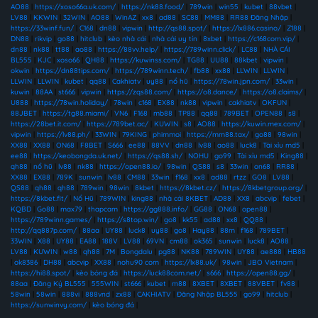
AO88
|
https://xoso66a.uk.com/
|
https://nk88.food/
|
789win
|
win55
|
kubet
|
88vbet
|
LV88
|
KKWIN
|
32WIN
|
AO88
|
WinAZ
|
xx8
|
ad88
|
SC88
|
MM88
|
RR88 Đăng Nhập
|
https://33winf.fun/
|
C168
|
dn88
|
vipwin
|
http://qs88.spot/
|
https://lx886.casino/
|
Z188
|
DN88
|
rikvip
|
go88
|
hitclub
|
kèo nhà cái
|
nhà cái uy tín
|
8xbet
|
https://c168com.vip/
|
dn88
|
nk88
|
tt88
|
ao88
|
https://88vv.help/
|
https://789winn.click/
|
LC88
|
NHÀ CÁI
BL555
|
KJC
|
xoso66
|
QH88
|
https://kuwinss.com/
|
TG88
|
UU88
|
88kbet
|
vipwin
|
okwin
|
https://dn88tips.com/
|
https://789winn.tech/
|
fb88
|
xx88
|
LLWIN
|
LLWIN
|
LLWIN
|
LLWIN
|
kubet
|
qq88
|
Cakhiatv
|
uy88
|
nổ hũ
|
https://78win.jpn.com/
|
33win
|
kuwin
|
88AA
|
st666
|
vipwin
|
https://zqs88.com/
|
https://o8.dance/
|
https://o8.claims/
|
U888
|
https://78win.holiday/
|
78win
|
c168
|
EX88
|
nk88
|
vipwin
|
cakhiatv
|
OKFUN
|
88JBET
|
https://tg88.miami/
|
VN6
|
F168
|
mb88
|
TP88
|
qq88
|
789BET
|
OPEN88
|
s8
|
https://28bet.it.com/
|
https://789bet.ac/
|
KUWIN
|
s8
|
AO88
|
https://kuwin.mex.com/
|
vipwin
|
https://lv88.ph/
|
33WIN
|
79KING
|
phimmoi
|
https://mm88.tax/
|
go88
|
98win
|
XX88
|
XX88
|
ON68
|
F8BET
|
S666
|
ee88
|
88VV
|
dn88
|
lv88
|
ao88
|
luck8
|
Tài xỉu md5
|
ee88
|
https://keobongda.uk.net/
|
https://qs88.sh/
|
NOHU
|
go99
|
Tài xỉu md5
|
King88
|
qh88
|
nổ hũ
|
lv88
|
nk88
|
https://open88.io/
|
98win
|
QS88
|
s8
|
33win
|
on68
|
RR88
|
XX88
|
EX88
|
789K
|
sunwin
|
lv88
|
CM88
|
33win
|
f168
|
xx8
|
ad88
|
rtzz
|
GO8
|
LV88
|
QS88
|
qh88
|
qh88
|
789win
|
98win
|
8kbet
|
https://8kbet.cz/
|
https://8kbetgroup.org/
|
https://8kbet.fit/
|
Nổ Hũ
|
789WIN
|
king88
|
nhà cái 8KBET
|
AD88
|
XX8
|
abcvip
|
febet
|
KQBD
|
Go88
|
max79
|
thapcam
|
https://gg888.info/
|
GG88
|
ON68
|
open88
|
https://789winn.games/
|
https://s8top.win/
|
go8
|
kk55
|
ad88
|
xx8
|
QQ88
|
http://qq887p.com/
|
88aa
|
UY88
|
luck8
|
uy88
|
go8
|
Hay88
|
88m
|
f168
|
789BET
|
33WIN
|
X88
|
UY88
|
EA88
|
188V
|
LV88
|
69VN
|
cm88
|
ok365
|
sunwin
|
luck8
|
AO88
|
LV88
|
KUWIN
|
w88
|
qh88
|
7M
|
Bongdalu
|
pg88
|
NK88
|
789WIN
|
UY88
|
ae888
|
HB88
|
ok8386
|
DH88
|
abcvip
|
XX88
|
nohu90 com
|
https://lx88.uk/
|
98win
|
JBO Vietnam
|
https://hi88.spot/
|
kèo bóng đá
|
https://luck88com.net/
|
s666
|
https://open88.gg/
|
88aa
|
Đăng Ký BL555
|
555WIN
|
st666
|
kubet
|
m88
|
8XBET
|
8XBET
|
88VBET
|
fv88
|
58win
|
58win
|
888vi
|
888vnd
|
zx88
|
CAKHIATV
|
Đăng Nhập BL555
|
go99
|
hitclub
|
https://sunwinvy.com/
|
kèo bóng đá
|