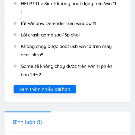
HELP ! The Sim 3 không hoạt động trên Win 11
!
tắt Window Defender trên window 11
Lỗi crash game sau 15p chơi
Không chạy được boot usb win 10 trên máy
acer nitro5
Game sẽ không chạy được trên Win 11 phiên
bản 24H2
Xem thêm nhiều bài hơn
Bình luận
(1)