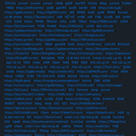
789club
|
sunwin
|
sunwin
|
sunwin
|
mb66
|
go88
|
sao789
|
hitclub
|
8day
|
sunwin
|
thabet
|
MB66
|
https://ok9.events/
|
ao88
|
ga6789
|
siu88
|
bet88
|
rr88
|
https://o8.style/
|
https://gg88.center/
|
https://fly8889.com/
|
x88
|
MM88
|
ev88
|
yo88
|
MM88
|
Sunwin
|
Lô đề online
|
https://78wintx.com/
|
c168
|
NỔ HŨ
|
cm88
|
ok9
|
F168
|
Jun88
|
x88
|
cm88
|
b29
|
GG88
|
58win
|
MM88
|
789club
|
nohu
|
sc88
|
F8bet
|
https://f1688.world/
|
UG88
|
https://b52club.team
|
FC88
|
Red88
|
https://hi88.pink/
|
cm88
|
kèo nhà cái
|
https://tylekeonhacai.top/
|
https://789clubb.uk.net/
|
https://go888.sa.com/
|
https://iwinclub.jp.net/
|
https://hitclubb.jp.net/
|
https://rikvipp.jp.net/
|
https://taixiu.jp.net/
|
https://go88b.co.com/
|
https://789club1.co.com/
|
https://iwinclub86.co.com/
|
MB66
|
good88
|
ko66
|
https://kc168.net/
|
nohu90
|
B52Club
|
k8cc
|
https://go88play.site
|
https://tylekeonhacai.vin/
|
https://bongdaso.team/
|
https://7m.band/
|
https://bongdalu.army/
|
https://nhacaiuytin.moi/
|
https://kqbd.one/
|
https://bong88.se.net/
|
Bongdalu
|
fb88
|
tỷ lệ kèo nhà cái
|
trang cá cược uy tín
|
lô đề
|
app tài xỉu
|
fb88
|
vsbet
|
uk88
|
fabet
|
fb88
|
fb88
|
fb88
|
nhà cái uy tín
|
nhà cái uy tín
|
nhà cái uy tín
|
nhà cái uy tín
|
nhà cái uy tín
|
nhà cái uy tín
|
https://7mcn.voto/
|
QS88
|
cm88
|
https://qq88.media/
|
https://shbet.info/
|
https://ok99678.com/
|
77win
|
88XX
|
Rikvip
|
V9Bet
|
SC88
|
TẢI SUN WIN
|
Da88
|
Hitclub
|
Hitclub
|
https://ok9.watch/
|
https://fly88.deal/
|
https://trangcacuocbongda.bio/
|
hitclub
|
Z188
|
AO88
|
https://sunwin.guru/
|
https://go88.baby/
|
https://hitclub.cab/
|
https://iwin.page/
|
https://b52.you/
|
https://789club-ceo.net/
|
B52
|
Gemwin
|
rikvip
|
sunwin
|
https://keonhacai55.mobile/
|
https://hi88.chat/
|
https://ok9.press/
|
https://hi88fz.com/
|
sc88
|
Jun88
|
SC88
|
https://sc88.day/
|
SC88
|
SUNWIN
|
8DAY
|
188BET
|
NOHUWIN
|
8day
|
rikvip
|
b52
|
b52
|
https://hello88.kitchen/
|
https://1gom2.co.com/
|
https://bomwin.cn.com/
|
https://go88net.com/
|
https://b52club68.com/
|
23win
|
https://rikbet1.cn.com/
|
https://8xbetlt.com/
|
m88
|
tỷ
lệ kèo nhà cái
|
88I
|
https://78winni.net/
|
xoilac trực tiếp bóng đá
|
xoso66
|
Socolive
|
8XX
|
Vip66
|
https://keonhacai.international/
|
SumClub
|
IWIN68
|
https://79king1.fun/
|
uy88
|
shbet
|
colatv trực tiếp bóng đá
|
cakhia
|
789bet
|
https://ea88.bio/
|
F168
|
https://b52club.study/
|
79king
|
https://bl555.systems/
|
https://c168.markets/
|
https://shbetk.net/
|
90phut
|
https://78win01.bet/
|
KK55
|
https://92lotterycom.us/
|