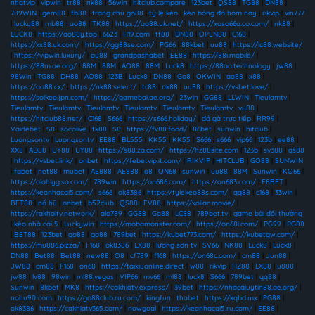
nhatvip
|
vipwin
|
tr88
|
nk88
|
56win
|
hitclub.compare
|
123bet
|
QS88
|
TG88
|
DN88
|
789WIN
|
gem88
|
fb88
|
trang chủ go88
|
tỷ lệ kèo
|
kèo bóng đá hôm nay
|
rikvip
|
vin777
|
lucky88
|
mb88
|
ao88
|
TK88
|
https://ao88.uk.net/
|
https://xoso66a.co.com/
|
nk88
|
LUCK8
|
https://ao88y.top
|
6623
|
H19.com
|
tt88
|
DN88
|
OPEN88
|
C168
|
https://xx88.uk.com/
|
https://gg88se.com/
|
PG66
|
88kbet
|
uu88
|
https://lc88.website/
|
https://vipwin.luxury/
|
au88
|
grandpashabet
|
EE88
|
https://88i.mobile/
|
https://88m.ae.org/
|
88M
|
88M
|
AO88
|
88M
|
Luck8
|
https://88aa.technology
|
jw88
|
98Win
|
TG88
|
DH88
|
AO88
|
123B
|
Luck8
|
DN88
|
Go8
|
OKWIN
|
ao88
|
x88
|
https://ao88.cx/
|
https://nk88.select/
|
tr88
|
nk88
|
uu88
|
https://vsbet.love/
|
https://soikeo.jpn.com/
|
https://gamebai.ae.org/
|
23win
|
GG88
|
LLWIN
|
Tieulamtv
|
Tieulamtv
|
Tieulamtv
|
Tieulamtv
|
Tieulamtv
|
Tieulamtv
|
Tieulamtv
|
vu88
|
https://hitclub88.net/
|
C168
|
S666
|
https://s666.holiday/
|
đá gà trực tiếp
|
RR99
|
Vaidebet
|
S8
|
socolive
|
tk88
|
S8
|
https://fv88.food/
|
86bet
|
sunwin
|
hitclub
|
Luongsontv
|
Luongsontv
|
EE88
|
BL555
|
KK55
|
KK55
|
S666
|
s666
|
vip66
|
123b
|
ee88
|
XX8
|
AD88
|
UY88
|
UY88
|
https://s88.za.com/
|
https://hz88site.com
|
123b
|
sv388
|
qs88
|
https://vsbet.link/
|
onbet
|
https://febetvip.it.com/
|
RIKVIP
|
HITCLUB
|
GO88
|
SUNWIN
|
fabet
|
net88
|
mubet
|
AE888
|
AE888
|
o8
|
ON68
|
sunwin
|
uu88
|
88M
|
Sunwin
|
KO66
|
https://alahlyg.sa.com/
|
789win
|
https://on686.com/
|
https://on683.com/
|
F8BET
|
https://keonhacai5.com/
|
s666
|
ok8386
|
https://tylekeo88s.com/
|
qq88
|
c168
|
33win
|
BET88
|
nổ hũ
|
onbet
|
b52club
|
QS88
|
FV88
|
https://xoilac.movie/
|
https://rakhoitv.network/
|
alo789
|
GG88
|
Go88
|
LC88
|
789bet.tv
|
game bài đổi thưởng
|
kèo nhà cái 5
|
Luckywin
|
https://mobamonster.com/
|
https://on68i.com/
|
PG99
|
PG88
|
BET88
|
123bet
|
go88
|
go88
|
789bet
|
https://kubet773.com/
|
https://kubetqw.com/
|
https://mu886.pizza/
|
F168
|
ok8386
|
LX88
|
lương sơn tv
|
SV66
|
NK88
|
Luck8
|
Luck8
|
DN88
|
Bet88
|
Bet88
|
new88
|
O8
|
cf789
|
f168
|
https://on68c.com/
|
cm88
|
Jun88
|
JW88
|
cm88
|
F168
|
on68
|
https://taixiuonline.direct
|
w88
|
rikvip
|
HZ88
|
LX88
|
u888
|
jw88
|
lv88
|
98win
|
ml88.vegas
|
VIP66
|
mv66
|
ml88
|
luck8
|
S666
|
789bet
|
qq88
|
Sunwin
|
8kbet
|
MK8
|
https://cakhiatv.express/
|
39bet
|
https://nhacaiuytin88.ae.org/
|
nohu90 com
|
https://go88club.ru.com/
|
kingfun
|
thabet
|
https://kqbd.mx
|
PG88
|
ok8386
|
https://cakhiatv365.com/
|
nowgoal
|
https://keonhacai5.ru.com/
|
EE88
|