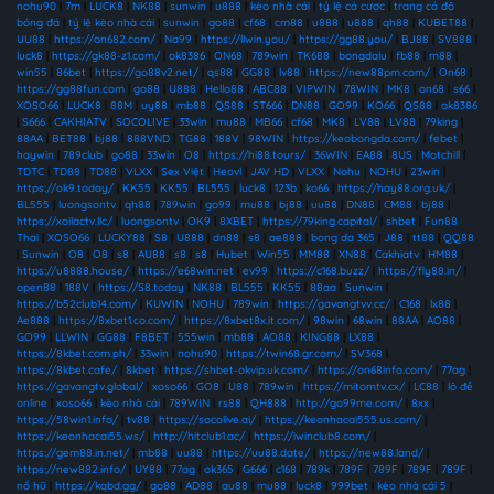
nohu90
|
7m
|
LUCK8
|
NK88
|
sunwin
|
u888
|
kèo nhà cái
|
tỷ lệ cá cược
|
trang cá độ
bóng đá
|
tỷ lệ kèo nhà cái
|
sunwin
|
go88
|
cf68
|
cm88
|
u888
|
u888
|
qh88
|
KUBET88
|
UU88
|
https://on682.com/
|
Na99
|
https://llwin.you/
|
https://gg88.you/
|
BJ88
|
SV888
|
luck8
|
https://gk88-z1.com/
|
ok8386
|
ON68
|
789win
|
TK688
|
bongdalu
|
fb88
|
m88
|
win55
|
86bet
|
https://go88v2.net/
|
qs88
|
GG88
|
lv88
|
https://new88pm.com/
|
On68
|
https://gg88fun.com
|
go88
|
U888
|
Hello88
|
ABC88
|
VIPWIN
|
78WIN
|
MK8
|
on68
|
s66
|
XOSO66
|
LUCK8
|
88M
|
uy88
|
mb88
|
QS88
|
ST666
|
DN88
|
GO99
|
KO66
|
QS88
|
ok8386
|
S666
|
CAKHIATV
|
SOCOLIVE
|
33win
|
mu88
|
MB66
|
cf68
|
MK8
|
LV88
|
LV88
|
79king
|
88AA
|
BET88
|
bj88
|
888VND
|
TG88
|
188V
|
98WIN
|
https://keobongda.com/
|
febet
|
haywin
|
789club
|
go88
|
33win
|
O8
|
https://hi88.tours/
|
36WIN
|
EA88
|
8US
|
Motchill
|
TDTC
|
TD88
|
TD88
|
VLXX
|
Sex Việt
|
Heovl
|
JAV HD
|
VLXX
|
Nohu
|
NOHU
|
23win
|
https://ok9.today/
|
KK55
|
KK55
|
BL555
|
luck8
|
123b
|
ko66
|
https://hay88.org.uk/
|
BL555
|
luongsontv
|
qh88
|
789win
|
go99
|
mu88
|
bj88
|
uu88
|
DN88
|
CM88
|
bj88
|
https://xoilactv.llc/
|
luongsontv
|
OK9
|
8XBET
|
https://79king.capital/
|
shbet
|
Fun88
Thai
|
XOSO66
|
LUCKY88
|
S8
|
U888
|
dn88
|
s8
|
ae888
|
bong da 365
|
J88
|
tt88
|
QQ88
|
Sunwin
|
O8
|
O8
|
s8
|
AU88
|
s8
|
s8
|
Hubet
|
Win55
|
MM88
|
XN88
|
Cakhiatv
|
HM88
|
https://u8888.house/
|
https://e68win.net
|
ev99
|
https://c168.buzz/
|
https://fly88.in/
|
open88
|
188V
|
https://S8.today
|
NK88
|
BL555
|
KK55
|
88aa
|
Sunwin
|
https://b52club14.com/
|
KUWIN
|
NOHU
|
789win
|
https://gavangtvv.cc/
|
C168
|
lx88
|
Ae888
|
https://8xbet1.co.com/
|
https://8xbet8x.it.com/
|
98win
|
68win
|
88AA
|
AO88
|
GO99
|
LLWIN
|
GG88
|
F8BET
|
555win
|
mb88
|
AO88
|
KING88
|
LX88
|
https://8kbet.com.ph/
|
33win
|
nohu90
|
https://twin68.gr.com/
|
SV368
|
https://8kbet.cafe/
|
8kbet
|
https://shbet-okvip.uk.com/
|
https://on68info.com/
|
77ag
|
https://gavangtv.global/
|
xoso66
|
GO8
|
U88
|
789win
|
https://mitomtv.cx/
|
LC88
|
lô đề
online
|
xoso66
|
kèo nhà cái
|
789WIN
|
rs88
|
QH888
|
http://go99me.com/
|
8xx
|
https://58win1.info/
|
tv88
|
https://socolive.ai/
|
https://keonhacai555.us.com/
|
https://keonhacai55.ws/
|
http://hitclub1.ac/
|
https://iwinclub8.com/
|
https://gem88.in.net/
|
mb88
|
uu88
|
https://uu88.date/
|
https://new88.land/
|
https://new882.info/
|
UY88
|
77ag
|
ok365
|
G666
|
c168
|
789k
|
789F
|
789F
|
789F
|
789F
|
nổ hũ
|
https://kqbd.gg/
|
go88
|
AD88
|
au88
|
mu88
|
luck8
|
999bet
|
kèo nhà cái 5
|