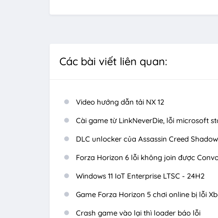
Các bài viết liên quan:
Video hướng dẫn tải NX 12
Cài game từ LinkNeverDie, lỗi microsoft s
DLC unlocker của Assassin Creed Shado
Forza Horizon 6 lỗi không join được Conv
Windows 11 IoT Enterprise LTSC - 24H2
Game Forza Horizon 5 chơi online bị lỗi X
Crash game vào lại thì loader báo lỗi