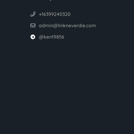
+16399240320
admin@linkneverdie.com
@ken19856