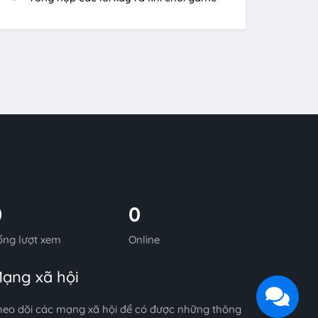
0
0
ổng lượt xem
Online
ạng xã hội
heo dõi các mạng xã hội để có được những thông