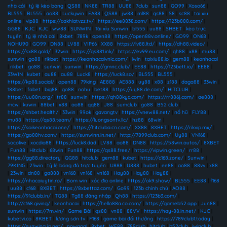
nhà cái
|
tỷ lệ kèo bóng
|
QS88
|
NK88
|
TR88
|
UU88
|
7club
|
sun88
|
GO99
|
Xoso66
|
BL555
|
BL555
|
ao88
|
Luckywin
|
EA88
|
QS88
|
jw88
|
ml88
|
qs88
|
S8
|
sc88
|
tai xiu
online
|
vip88
|
https://cakhiatvzz.tv/
|
https://ee8838.com/
|
https://123b888.com/
|
GG88
|
KJC
|
KJC
|
ww88
|
SUNWIN
|
Tài xỉu Sunwin
|
bl555
|
uu88
|
SHBET
|
kèo trực
tuyến
|
tỷ lệ nhà cái
|
8kbet
|
789k
|
open88
|
https://open88v.online/
|
GO99
|
ON68
|
NOHU90
|
GO99
|
DN88
|
LV88
|
VIP66
|
XX88
|
https://lv88.ltd/
|
https://dh88.video/
|
https://sx88.gold/
|
32win
|
https://qs881.ink/
|
https://ev99.eu.com/
|
qh88
|
x88
|
mu88
|
sunwin
|
go88
|
rikbet
|
https://keonhacaivnic.com/
|
iwin
|
taixiu88.io
|
gem88
|
keonhacai
|
rikbet
|
go88
|
sunwin
|
sunwin
|
https://gmnc.club/
|
EE88
|
https://123bett.io/
|
EE88
|
33WIN
|
kubet
|
au88
|
au88
|
Luck8
|
https://luck8.so/
|
BL555
|
BL555
|
https://kp88.social/
|
open88
|
79king
|
AE888
|
AE888
|
uy88
|
x88
|
z188
|
daga88
|
33win
|
188bet
|
fabet
|
big88
|
go88
|
nohu
|
bet88
|
https://uy88.de.com/
|
HITCLUB
|
https://uu88n.org/
|
tr88
|
sunwin
|
https://qh88kyc.com/
|
https://rr886j.com/
|
ae888
|
mcw
|
kuwin
|
88bet
|
x88
|
ao88
|
qq88
|
J88
|
sumclub
|
go88
|
B52 club
|
https://shbet.health/
|
33win
|
99ok
|
gavangtv
|
https://vnew88.net/
|
nổ hũ
|
FLY88
|
mu88
|
https://qs88.team/
|
https://luongsontv.llc/
|
hz88
|
68win
|
https://soikeonhacai.one/
|
https://hitcluba.cn.com/
|
XX88
|
8XBET
|
https://rikvip.mx/
|
https://go88hv.com/
|
https://sunwinn.in.net/
|
http://7899club.com/
|
Uy88
|
VN168
|
socolive
|
xocdia88
|
https://luck8.dad
|
LV88
|
ao88
|
DN88
|
https://58win.autos/
|
8XBET
|
Fun88
|
Hitclub
|
68win
|
Fun88
|
https://qs88.free/
|
https://vipwin.green/
|
rr88
|
https://gg88.directory
|
GG88
|
hitclub
|
gem88
|
kubet
|
https://c168.zone/
|
Sunwin
|
79KING
|
23win
|
tỷ lệ bóng đá trực tuyến
|
U888
|
U888
|
hubet
|
ee88
|
ao88
|
88vv
|
x88
|
23win
|
dn88
|
ga888
|
vn168
|
vn168
|
vn168
|
Hay88
|
Hay88
|
Hay88
|
https://nhacaiuytin.ro/
|
Bom win
|
xóc đĩa online
|
https://ok9.show/
|
BL555
|
EE88
|
f168
|
uu88
|
c168
|
8XBET
|
https://8xbettaz.com/
|
Go99
|
123b chính chủ
|
AO88
|
https://91clubb.in/
|
TG88
|
Tg88 đăng nhập
|
Qh88
|
https://123b3.com/
|
http://c168.giving/
|
keonhacai
|
https://hello88a.co.com/
|
https://gameb52.app
|
Jun88
|
sunwin
|
https://7m.vin/
|
Game Bài
|
qs88
|
vn88
|
88VV
|
https://hay-88.in.net/
|
KJC
|
kubetvi.co
|
8KBET
|
lương sơn tv
|
F168
|
game bài đổi thưởng
|
https://789club1.today
|
https://sunwing.jp.net/
|
nowgoal
|
8xbet
|
WE88
|
789club
|
hitclub
|
b52club
|
iwinclub
|