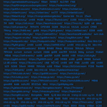
https://gamebaidoithuong.you/
|
f8bet
|
789BET
|
ALO789
|
F168
|
https://top10trangcacuocbongda.com/
|
https://lodeonline2.org/
|
https://go88vn.sa.com/
|
https://taihitclub.cn.com/
|
https://sshbet.io/
|
https://shbethi.com/
|
https://shbet.law/
|
nn777
|
https://shbetb0.com/
|
https://8kbet8.org/
|
https://trangcadobongda.bio/
|
Game bài
|
7m cn
|
23win
|
https://f8bet.luxury/
|
cm88
|
MU88
|
https://78wind.com/
|
UU88
|
https://fly88.select/
|
7M
|
tk88
|
https://o8.ninja/
|
https://keonhacai.cool/
|
https://7mcn.llc/
|
bj88
|
o8
|
okvip
|
https://ok9.property/
|
789WIN
|
OPEN88
|
GG88
|
78win.so
|
hitclub
|
sunwin
|
CM88
|
79king
|
https://hi88.me/
|
go88
|
https://fly88.green/
|
https://ok9bet.net/
|
EE88
|
nk88
|
https://cakhiatv.lifestyle/
|
https://cakhia03.tv/
|
https://keonhacai18.website/
|
iwin club
|
https://haywin-vn.site/
|
https://go88vn.tech/
|
https://say88vn.com/
|
f168
|
https://hoiquantv.vip/
|
https://hoiquantv.site/
|
https://hoiquantv.online/
|
Kèo Nhà Cái
|
https://fly88.gives/
|
cm88
|
Luck8
|
https://ok988.info/
|
jun88
|
nhà cái uy tín
|
kèo nhà
cái
|
https://new88.webcam/
|
BIN88
|
BIN88
|
Rikvip
|
B52club
|
789club
|
789club
|
789club
|
sunwin
|
sunwin
|
sunwin
|
mb66
|
go88
|
sao789
|
hitclub
|
8day
|
sunwin
|
thabet
|
MB66
|
https://ok9.events/
|
ao88
|
ga6789
|
siu88
|
bet88
|
rr88
|
https://o8.style/
|
https://gg88.center/
|
https://fly8889.com/
|
x88
|
MM88
|
ev88
|
yo88
|
MM88
|
Sunwin
|
Lô đề online
|
https://78wintx.com/
|
c168
|
NỔ HŨ
|
cm88
|
ok9
|
F168
|
Jun88
|
x88
|
cm88
|
b29
|
GG88
|
58win
|
MM88
|
789club
|
sc88
|
F8bet
|
https://b52club.team
|
FC88
|
Red88
|
https://hi88.pink/
|
cm88
|
kèo nhà cái
|
https://tylekeonhacai.top/
|
https://789clubb.uk.net/
|
https://go888.sa.com/
|
https://iwinclub.jp.net/
|
https://hitclubb.jp.net/
|
https://rikvipp.jp.net/
|
https://taixiu.jp.net/
|
https://go88b.co.com/
|
https://789club1.co.com/
|
https://iwinclub86.co.com/
|
MB66
|
good88
|
ko66
|
nohu90
|
B52Club
|
k8cc
|
https://go88play.site
|
https://tylekeonhacai.vin/
|
https://bongdaso.team/
|
https://7m.band/
|
https://bongdalu.army/
|
https://nhacaiuytin.moi/
|
https://kqbd.one/
|
https://bong88.se.net/
|
Bongdalu
|
fb88
|
tỷ lệ kèo nhà cái
|
trang cá cược uy tín
|
lô đề
|
app tài xỉu
|
fb88
|
vsbet
|
uk88
|
fabet
|
fb88
|
fb88
|
fb88
|
nhà cái uy tín
|
nhà cái uy tín
|
nhà cái uy tín
|
nhà cái uy tín
|
nhà cái uy tín
|
nhà cái uy tín
|
https://7mcn.voto/
|
QS88
|
cm88
|
https://qq88.media/
|
https://ok99678.com/
|
77win
|
88XX
|
Rikvip
|
V9Bet
|
SC88
|