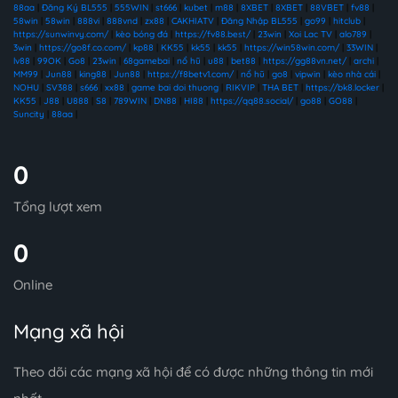
88aa
|
Đăng Ký BL555
|
555WIN
|
st666
|
kubet
|
m88
|
8XBET
|
8XBET
|
88VBET
|
fv88
|
58win
|
58win
|
888vi
|
888vnd
|
zx88
|
CAKHIATV
|
Đăng Nhập BL555
|
go99
|
hitclub
|
https://sunwinvy.com/
|
kèo bóng đá
|
https://fv88.best/
|
23win
|
Xoi Lac TV
|
alo789
|
3win
|
https://go8f.co.com/
|
kp88
|
KK55
|
kk55
|
kk55
|
https://win58win.com/
|
33WIN
|
lv88
|
99OK
|
Go8
|
23win
|
68gamebai
|
nổ hũ
|
u88
|
bet88
|
https://gg88vn.net/
|
archi
|
MM99
|
Jun88
|
king88
|
Jun88
|
https://f8betv1.com/
|
nổ hũ
|
go8
|
vipwin
|
kèo nhà cái
|
NOHU
|
SV388
|
s666
|
xx88
|
game bai doi thuong
|
RIKVIP
|
THA BET
|
https://bk8.locker
|
KK55
|
J88
|
U888
|
S8
|
789WIN
|
DN88
|
HI88
|
https://qq88.social/
|
go88
|
GO88
|
Suncity
|
88aa
|
0
Tổng lượt xem
0
Online
Mạng xã hội
Theo dõi các mạng xã hội để có được những thông tin mới