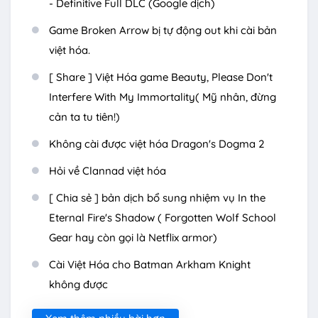
- Definitive Full DLC (Google dịch)
Game Broken Arrow bị tự động out khi cài bản
việt hóa.
[ Share ] Việt Hóa game Beauty, Please Don't
Interfere With My Immortality( Mỹ nhân, đừng
cản ta tu tiên!)
Không cài được việt hóa Dragon's Dogma 2
Hỏi về Clannad việt hóa
[ Chia sẻ ] bản dịch bổ sung nhiệm vụ In the
Eternal Fire's Shadow ( Forgotten Wolf School
Gear hay còn gọi là Netflix armor)
Cài Việt Hóa cho Batman Arkham Knight
không được