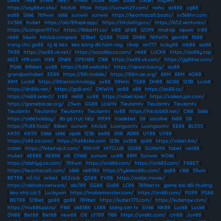
DA88
|
TA88
|
SIN88
|
11BET
|
VIN88
|
DU88
|
9bet
|
bu88
|
Oxbet
|
haywin
|
https://say88vn.site/
|
hitclub
|
99ok
|
https://sunwin29.com/
|
nohu
|
az888
|
ug88
|
ea88
|
S666
|
789win
|
s666
|
sunwin
|
sunwin
|
https://keonhacai5.boats/
|
sv368hn.com
|
SV388
|
Kubet
|
https://alo789apk.app/
|
https://hitclub1.guru/
|
https://b52.ventures/
|
https://luongson117.tv/
|
https://8kbettt.co/
|
lv88
|
qh88
|
GO99
|
nhatvip
|
vipwin
|
tr88
|
nk88
|
56win
|
hitclub.compare
|
123bet
|
QS88
|
TG88
|
DN88
|
789WIN
|
gem88
|
fb88
|
trang chủ go88
|
tỷ lệ kèo
|
kèo bóng đá hôm nay
|
rikvip
|
vin777
|
lucky88
|
mb88
|
ao88
|
TK88
|
https://ao88.uk.net/
|
https://xoso66a.co.com/
|
nk88
|
LUCK8
|
https://ao88y.top
|
6623
|
H19.com
|
tt88
|
DN88
|
OPEN88
|
C168
|
https://xx88.uk.com/
|
https://gg88se.com/
|
PG66
|
88kbet
|
uu88
|
https://lc88.website/
|
https://vipwin.luxury/
|
au88
|
grandpashabet
|
EE88
|
https://88i.mobile/
|
https://88m.ae.org/
|
88M
|
88M
|
AO88
|
88M
|
Luck8
|
https://88aa.technology
|
jw88
|
98Win
|
TG88
|
DH88
|
AO88
|
123B
|
Luck8
|
https://dn88s.net/
|
https://go8.onl/
|
OKWIN
|
ao88
|
x88
|
https://ao88.cx/
|
https://nk88.select/
|
tr88
|
nk88
|
uu88
|
https://vsbet.love/
|
https://soikeo.jpn.com/
|
https://gamebai.ae.org/
|
23win
|
GG88
|
LLWIN
|
Tieulamtv
|
Tieulamtv
|
Tieulamtv
|
Tieulamtv
|
Tieulamtv
|
Tieulamtv
|
Tieulamtv
|
vu88
|
https://hitclub88.net/
|
C168
|
S666
|
https://s666.holiday/
|
đá gà trực tiếp
|
RR99
|
Vaidebet
|
S8
|
socolive
|
tk88
|
S8
|
https://fv88.food/
|
86bet
|
sunwin
|
hitclub
|
Luongsontv
|
Luongsontv
|
EE88
|
BL555
|
KK55
|
KK55
|
S666
|
s666
|
vip66
|
123b
|
ee88
|
XX8
|
AD88
|
UY88
|
UY88
|
https://s88.za.com/
|
https://hz88site.com
|
123b
|
sv388
|
qs88
|
https://vsbet.link/
|
onbet
|
https://febetvip.it.com/
|
RIKVIP
|
HITCLUB
|
GO88
|
SUNWIN
|
fabet
|
net88
|
mubet
|
AE888
|
AE888
|
o8
|
ON68
|
sunwin
|
uu88
|
88M
|
Sunwin
|
KO66
|
https://alahlyg.sa.com/
|
789win
|
https://on686.com/
|
https://on683.com/
|
F8BET
|
https://keonhacai5.com/
|
s666
|
ok8386
|
https://tylekeo88s.com/
|
qq88
|
c168
|
33win
|
BET88
|
nổ hũ
|
onbet
|
b52club
|
QS88
|
FV88
|
https://xoilac.movie/
|
https://rakhoitv.network/
|
alo789
|
GG88
|
Go88
|
LC88
|
789bet.tv
|
game bài đổi thưởng
|
kèo nhà cái 5
|
Luckywin
|
https://mobamonster.com/
|
https://on68i.com/
|
PG99
|
PG88
|
BET88
|
123bet
|
go88
|
go88
|
789bet
|
https://kubet773.com/
|
https://kubetqw.com/
|
https://mu886.pizza/
|
F168
|
ok8386
|
LX88
|
lương sơn tv
|
SV66
|
NK88
|
Luck8
|
Luck8
|
DN88
|
Bet88
|
Bet88
|
new88
|
O8
|
cf789
|
f168
|
https://on68c.com/
|
cm88
|
Jun88
|