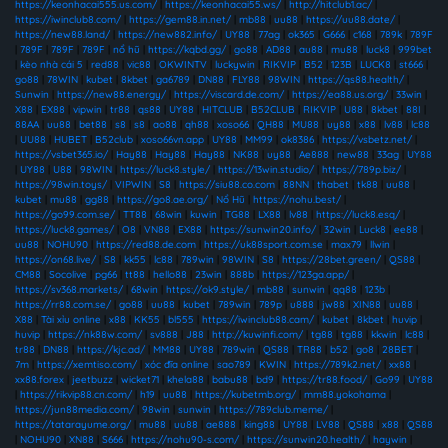
https://keonhacai555.us.com/
|
https://keonhacai55.ws/
|
http://hitclub1.ac/
|
https://iwinclub8.com/
|
https://gem88.in.net/
|
mb88
|
uu88
|
https://uu88.date/
|
https://new88.land/
|
https://new882.info/
|
UY88
|
77ag
|
ok365
|
G666
|
c168
|
789k
|
789F
|
789F
|
789F
|
789F
|
nổ hũ
|
https://kqbd.gg/
|
go88
|
AD88
|
au88
|
mu88
|
luck8
|
999bet
|
kèo nhà cái 5
|
red88
|
vic88
|
OKWINTV
|
luckywin
|
RIKVIP
|
B52
|
123B
|
LUCK8
|
st666
|
go88
|
78WIN
|
kubet
|
8kbet
|
ga6789
|
DN88
|
FLY88
|
98WIN
|
https://qs88.health/
|
Sunwin
|
https://new88.energy/
|
https://viscard.de.com/
|
https://ea88.us.org/
|
33win
|
X88
|
EX88
|
vipwin
|
tr88
|
qs88
|
UY88
|
HITCLUB
|
B52CLUB
|
RIKVIP
|
U88
|
8kbet
|
88I
|
88AA
|
uu88
|
bet88
|
s8
|
s8
|
ao88
|
qh88
|
xoso66
|
QH88
|
MU88
|
uy88
|
x88
|
lv88
|
lc88
|
UU88
|
HUBET
|
B52club
|
xoso66vn.app
|
UY88
|
MM99
|
ok8386
|
https://vsbetz.net/
|
https://vsbet365.io/
|
Hay88
|
Hay88
|
Hay88
|
NK88
|
uy88
|
Ae888
|
new88
|
33ag
|
UY88
|
UY88
|
U88
|
98WIN
|
https://luck8.style/
|
https://13win.studio/
|
https://789p.biz/
|
https://98win.toys/
|
VIPWIN
|
S8
|
https://siu88.co.com
|
88NN
|
thabet
|
tk88
|
uu88
|
kubet
|
mu88
|
gg88
|
https://go8.ae.org/
|
Nổ Hũ
|
https://nohu.best/
|
https://go99.com.se/
|
TT88
|
68win
|
kuwin
|
TG88
|
LX88
|
lv88
|
https://luck8.esq/
|
https://luck8.games/
|
O8
|
VN88
|
EX88
|
https://sunwin20.info/
|
32win
|
Luck8
|
ee88
|
uu88
|
NOHU90
|
https://red88.de.com
|
https://uk88sport.com.se
|
max79
|
llwin
|
https://on68.live/
|
S8
|
kk55
|
lc88
|
789win
|
98WIN
|
S8
|
https://28bet.green/
|
QS88
|
CM88
|
Socolive
|
pg66
|
tt88
|
hello88
|
23win
|
888b
|
https://123ga.app/
|
https://sv368.markets/
|
68win
|
https://ok9.style/
|
mb88
|
sunwin
|
qq88
|
123b
|
https://rr88.com.se/
|
go88
|
uu88
|
kubet
|
789win
|
789p
|
u888
|
jw88
|
XIN88
|
uu88
|
X88
|
Tài xỉu online
|
x88
|
KK55
|
bl555
|
https://iwinclub88.cam/
|
kubet
|
8kbet
|
huvip
|
huvip
|
https://nk88w.com/
|
sv888
|
J88
|
http://kuwinfi.com/
|
tg88
|
tg88
|
kkwin
|
lc88
|
tr88
|
DN88
|
https://kjc.ad/
|
MM88
|
UY88
|
789win
|
QS88
|
TR88
|
b52
|
go8
|
28BET
|
7m
|
https://xemtiso.com/
|
xóc đĩa online
|
sao789
|
KWIN
|
https://789k2.net/
|
xx88
|
xx88.forex
|
jeetbuzz
|
wicket71
|
khela88
|
babu88
|
bd9
|
https://tr88.food/
|
Go99
|
UY88
|
https://rikvip88.cn.com/
|
h19
|
uu88
|
https://kubetmb.org/
|
mm88.yokohama
|
https://jun88media.com/
|
98win
|
sunwin
|
https://789club.meme/
|
https://tatarayume.org/
|
mu88
|
uu88
|
ae888
|
king88
|
UY88
|
LV88
|
QS88
|
x88
|
QS88
|
NOHU90
|
XN88
|
S666
|
https://nohu90-s.com/
|
https://sunwin20.health/
|
haywin
|