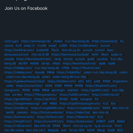
Join Us on Facebook
nettruyen
|
https://zinmanga.net
|
ufabet
|
truc tiep bong da
|
https://iwinclub.la/
|
Ku
casino
|
Ku11
|
xoilac tv
|
Fun88
|
kubet
|
sv388
|
https://sv368.direct/
|
sunwin
|
https://ee88vie.com/
|
Kubet88
|
78win
|
nhà cái uy tín
|
sunwin
|
sunwin
|
kqxs
ketquaxoso3.com
|
nhà cái lô đề
|
https://keonhacai.football/
|
IWIN
|
78win
|
xoilac tv
|
xoso66
|
https://keonhacai55.bet/
|
rikvip
|
hitclub
|
sunwin
|
go88
|
socolive
|
Trực tiếp
bóng đá
|
Alo789
|
Ae888
|
xôi lạc
|
v9bet
|
https://keonhacai.fund/
|
vip66
|
Vip66
|
https://mb66p.com/
|
truc tiep bong da
|
VIP66
|
https://78winnh.net/
|
https://mb66q.com/
|
Xoso66
|
MB66
|
https://mb66.life/
|
colatv trực tiếp bóng đá
|
colatv
|
colatv truc tiep bong da
|
colatv
|
colatv bóng đá trực tiếp
|
https://tylekeonhacai.futbol/
|
https://bshbet.com/
|
b52
|
b52
|
xx88
|
RR88
|
thapcamtv
|
xoilac
|
https://sunwin1.bz/
|
XX88
|
XX88
|
MM88
|
MM88
|
https://bluphim5.com/
|
luongsontv
|
RR88
|
XX88
|
MB66
|
gavangtv
|
cakhiatv
|
https://go88fc.com/
|
trực tiếp
nba
|
soi kèo
|
https://79king.express/
|
https://ok365.center/
|
https://xx88.me.uk/
|
https://gem88.bar/
|
https://vip79.fit/
|
BIN88
|
Go88
|
nowgoal
|
7m
|
https://choigamebai.org/
|
ok9
|
MB66
|
https://top10nhacaiuytin.win/
|
KJC
|
8xx
|
https://mm88.io/
|
https://rongbk888.com/
|
https://rongbk666.com/
|
RR88
|
kèo nhà cái
|
bet88
|
cakhiatv
|
https://hitclub.website/
|
https://rikbet.ltd/
|
kèo nhà cái
|
https://bomwin.tech/
|
https://b78win.net/
|
https://f8beta2.me/
|
KJC
|
https://rikvip97.art/
|
https://sunwin97.art/
|
https://kclub.team/
|
SHBET
|
xx88
|
8kbet
|
https://rr88.se.net/
|
kèo nhà cái
|
RR88
|
78win
|
nha cai uy tin
|
ty le ca cuoc
|
7mcn
|
Xóc đĩa online
|
Kèo nhà cái 5
|
88goals
|
iwin
|
Tài xỉu MD5
|
1GOM
|
Rikvip
|
Go88
|
B52