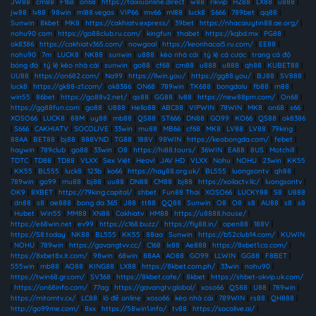
JW88
|
cm88
|
F168
|
on68
|
https://taixiuonline.direct
|
w88
|
rikvip
|
HZ88
|
LX88
|
u888
|
jw88
|
lv88
|
98win
|
ml88.vegas
|
VIP66
|
mv66
|
ml88
|
luck8
|
S666
|
789bet
|
qq88
|
Sunwin
|
8kbet
|
MK8
|
https://cakhiatv.express/
|
39bet
|
https://nhacaiuytin88.ae.org/
|
nohu90 com
|
https://go88club.ru.com/
|
kingfun
|
thabet
|
https://kqbd.mx
|
PG88
|
ok8386
|
https://cakhiatv365.com/
|
nowgoal
|
https://keonhacai5.ru.com/
|
EE88
|
nohu90
|
7m
|
LUCK8
|
NK88
|
sunwin
|
u888
|
kèo nhà cái
|
tỷ lệ cá cược
|
trang cá độ
bóng đá
|
tỷ lệ kèo nhà cái
|
sunwin
|
go88
|
cf68
|
cm88
|
u888
|
u888
|
qh88
|
KUBET88
|
UU88
|
https://on682.com/
|
Na99
|
https://llwin.you/
|
https://gg88.you/
|
BJ88
|
SV888
|
luck8
|
https://gk88-z1.com/
|
ok8386
|
ON68
|
789win
|
TK688
|
bongdalu
|
fb88
|
m88
|
win55
|
86bet
|
https://go88v2.net/
|
qs88
|
GG88
|
lv88
|
https://new88pm.com/
|
On68
|
https://gg88fun.com
|
go88
|
U888
|
Hello88
|
ABC88
|
VIPWIN
|
78WIN
|
MK8
|
on68
|
s66
|
XOSO66
|
LUCK8
|
88M
|
uy88
|
mb88
|
QS88
|
ST666
|
DN88
|
GO99
|
KO66
|
QS88
|
ok8386
|
S666
|
CAKHIATV
|
SOCOLIVE
|
33win
|
mu88
|
MB66
|
cf68
|
MK8
|
LV88
|
LV88
|
79king
|
88AA
|
BET88
|
bj88
|
888VND
|
TG88
|
188V
|
98WIN
|
https://keobongda.com/
|
febet
|
haywin
|
789club
|
go88
|
33win
|
O8
|
https://hi88.tours/
|
36WIN
|
EA88
|
8US
|
Motchill
|
TDTC
|
TD88
|
TD88
|
VLXX
|
Sex Việt
|
Heovl
|
JAV HD
|
VLXX
|
Nohu
|
NOHU
|
23win
|
KK55
|
KK55
|
BL555
|
luck8
|
123b
|
ko66
|
https://hay88.org.uk/
|
BL555
|
luongsontv
|
qh88
|
789win
|
go99
|
mu88
|
bj88
|
uu88
|
DN88
|
CM88
|
bj88
|
https://xoilactv.llc/
|
luongsontv
|
OK9
|
8XBET
|
https://79king.capital/
|
shbet
|
Fun88 Thai
|
XOSO66
|
LUCKY88
|
S8
|
U888
|
dn88
|
s8
|
ae888
|
bong da 365
|
J88
|
tt88
|
QQ88
|
Sunwin
|
O8
|
O8
|
s8
|
AU88
|
s8
|
s8
|
Hubet
|
Win55
|
MM88
|
XN88
|
Cakhiatv
|
HM88
|
https://u8888.house/
|
https://e68win.net
|
ev99
|
https://c168.buzz/
|
https://fly88.in/
|
open88
|
188V
|
https://S8.today
|
NK88
|
BL555
|
KK55
|
88aa
|
Sunwin
|
https://b52club14.com/
|
KUWIN
|
NOHU
|
789win
|
https://gavangtvv.cc/
|
C168
|
lx88
|
Ae888
|
https://8xbet1.co.com/
|
https://8xbet8x.it.com/
|
98win
|
68win
|
88AA
|
AO88
|
GO99
|
LLWIN
|
GG88
|
F8BET
|
555win
|
mb88
|
AO88
|
KING88
|
LX88
|
https://8kbet.com.ph/
|
33win
|
nohu90
|
https://twin68.gr.com/
|
SV368
|
https://8kbet.cafe/
|
8kbet
|
https://shbet-okvip.uk.com/
|
https://on68info.com/
|
77ag
|
https://gavangtv.global/
|
xoso66
|
QS88
|
U88
|
789win
|
https://mitomtv.cx/
|
LC88
|
lô đề online
|
xoso66
|
kèo nhà cái
|
789WIN
|
rs88
|
QH888
|
http://go99me.com/
|
8xx
|
https://58win1.info/
|
tv88
|
https://socolive.ai/
|