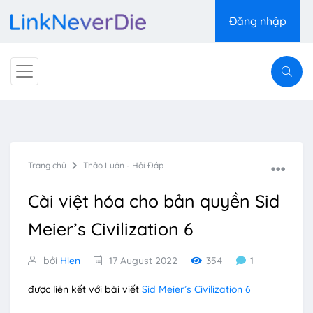
Đăng nhập
Trang chủ
Thảo Luận - Hỏi Đáp
Cài việt hóa cho bản quyền Sid
Meier’s Civilization 6
bởi
Hien
17 August 2022
354
1
được liên kết với bài viết
Sid Meier’s Civilization 6