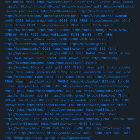
club
|
max88
|
MM88
|
https://iwinclub.ru.com/
|
RIKVIP
|
RIKVIP
|
789win
|
go88
|
xoso66
|
https://cm88.dad/
|
https://hi88.uno/
|
https://iwin.sa.com/
|
go88
|
https://mm88.press/
|
Xoso66
|
phim sex vlxx
|
https://xx88brand.com/
|
https://b52club.sa.com/
|
https://sunwin19.cn.com/
|
https://keonhacai.gdn/
|
https://789clubb.one/
|
iwinclub
|
bin88
|
GG88
|
tải game daominhha
|
GG88
|
XX88
|
RR88
|
https://sunwin.talk/
|
nổ hũ
|
go88
|
Hitclub
|
PG99
|
https://pg66.us.com/
|
MB66
|
Jun88
|
MB66
|
open88
|
https://f168slot.com/
|
https://open886.com/
|
https://open88.today/
|
MB66
|
Sv368
|
OPEN88
|
MM88
|
PG99
|
https://hi88s.com/
|
FLY88
|
Bet88
|
nn777
|
MB66
|
https://fly88.uno/
|
789win
|
vaobet
|
SC88
|
GO88
|
dt68
|
kèo nhà cái
|
https://sunwin99.ceo/
|
https://go88.deal/
|
https://hitclubsbs.jp.net/
|
https://keonhacai.voto/
|
GG88
|
https://gg88.co.com/
|
gem88
|
B52
|
nổ hũ
|
https://tylekeonhacai.life/
|
https://new88.biz/
|
PG88
|
Bet168
|
23win
|
RR88
|
Hitclub
|
Go88
|
Iwin
|
sunwin
|
win79
|
V9bet
|
kqbd
|
sunwin
|
33win
|
https://8kbet.org/
|
https://keonhacaitop.com/
|
https://manclub99.com/
|
Bomwin
|
https://keonhacai95.com/
|
xx88
|
go88
|
b52
|
789club
|
rikvip
|
go88
|
hitclub
|
socolive
|
nổ hũ
|
tài xỉu online
|
game bài đổi thưởng
|
b52club
|
kèo nhà cái
|
sunwin
|
iwin
|
i9bet
|
https://rr88it.com/
|
FB88
|
FB88
|
FB88
|
FB88
|
FB88
|
b52
|
https://789clubze.win/
|
RR88
|
สล็อต
|
https://luphim.com/
|
79KING
|
https://kjc.football/
|
B52 club
|
Bong88
|
Sunwin
|
xem phim fun
|
ae888
|
CM88
|
https://88aa.actor/
|
https://b52club.money/
|
Max88
|
go88
|
https://keobongda.cafe/
|
uu88
|
KJC
|
https://luongsontv23.com/
|
https://cm88.vision/
|
open88
|
https://new88.market/
|
https://28bet.blue/
|
78Win
|
789club
|
7m
|
https://hi88c.com/
|
https://f8bet.dental/
|
go88
|
Socolive
|
F168
|
FB88
|
socolive1 com
|
https://thienhabet.ru.com/
|
E88
|
https://www.fly888.club/
|
hitclub
|
hitclub
|
https://mu88.help/
|
https://sunwinn.za.com/
|
https://go881.jp.net/
|
https://lodeonline.gb.net/
|
Nổ hũ
|
https://bom.win/
|
Ngonclub
|
f168
|
33win
|
https://bongdalu88.co/
|
kèo nhà cái
|
net88
|
iwinclub
|
manclub
|
GMNC
|
Nohu90
|
cm88
|
https://new88.movie/
|
https://go88club4.com/
|
MM88
|
Sanclub
|
https://bet88.graphics/
|
CM88
|
C168
|
79King
|
LLWIN
|
f168
|
https://2ok9.com/
|
sc88
|
iwinclub
|
https://banca.ac/
|
https://gamebai.work/
|
Jun88
|
sc88
|
OK9
|
cm88
|
nổ hũ
|
F168
|
79king
|
kèo nhà cái
|
gem88
|
https://tylekeo.green/
|