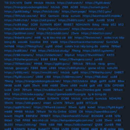
TẢI SUN WIN
|
Da88
|
Hitclub
|
Hitclub
|
https://ok9.watch/
|
https://fly88.deal/
|
https://trangcacuocbongda.bio/
|
hitclub
|
Z188
|
AO88
|
https://sunwin.guru/
|
https://go88.baby/
|
https://hitclub.cab/
|
https://iwin.page/
|
https://b52.you/
|
https://789club-ceo.net/
|
B52
|
Gemwin
|
rikvip
|
sunwin
|
https://keonhacai55.mobile/
|
https://hi88.chat/
|
https://ok9.press/
|
https://hi88fz.com/
|
sc88
|
Jun88
|
SC88
|
https://sc88.day/
|
SC88
|
SUNWIN
|
8DAY
|
188BET
|
NOHUWIN
|
8day
|
rikvip
|
b52
|
b52
|
https://hello88.kitchen/
|
https://1gom2.co.com/
|
https://bomwin.cn.com/
|
https://go88net.com/
|
https://b52club68.com/
|
23win
|
https://rikbet1.cn.com/
|
https://8xbetlt.com/
|
m88
|
tỷ lệ kèo nhà cái
|
88I
|
https://78winni.net/
|
xoilac trực tiếp
bóng đá
|
xoso66
|
Socolive
|
8XX
|
Vip66
|
https://keonhacai.international/
|
SumClub
|
IWIN68
|
https://79king1.fun/
|
uy88
|
shbet
|
colatv trực tiếp bóng đá
|
cakhia
|
789bet
|
https://ea88.bio/
|
F168
|
https://b52club.study/
|
79king
|
https://bl555.systems/
|
https://c168.markets/
|
https://shbetk.net/
|
90phut
|
https://78win01.bet/
|
KK55
|
https://92lotterycom.us/
|
EE88
|
EE88
|
https://78wingenz.com/
|
jun88
|
https://789bets.biz/
|
MM88
|
https://gg88.guru/
|
789club
|
789club
|
rikvip
|
gmnc
|
hitclub
|
gavangtv
|
FB88
|
fb88
|
u888
|
https://u888.photo/
|
game nổ hũ
|
nohu90
|
https://u888j.net/
|
https://vnsc88.net/
|
hitclub
|
tg88
|
https://789bethp.com/
|
SHBET
|
https://fly88.co.com/
|
U888
|
c168
|
https://c168mov.com/
|
https://f168.dad/
|
uu88
|
79king
|
https://trangcadobongda.uk.net/
|
https://b52club.to
|
68gb
|
go99
|
au88
|
88xx
|
NK88
|
au88
|
tg88
|
33win
|
tt88
|
mb88
|
33win
|
u888
|
mu88
|
go8
|
x88
|
123b
|
OPEN88
|
luck8
|
OK9
|
789win
|
https://mu88bet.live/
|
sc88
|
https://mmlive.gold
|
mb88
|
789win
|
B52
|
https://hitclubx.supply/
|
https://gamebaidoithuong.la
|
ty le bong da
|
https://moviekids.org/
|
8kbet
|
SUNWIN
|
GO88
|
hitclub
|
nohu90
|
sumclub
|
NOHU90
|
33WIN
|
https://x88.green/
|
shbet
|
LLWIN
|
789win
|
go88
|
HITCLUB
|
https://qq8876.net/
|
https://789win8.casino/
|
98win
|
tg88
|
kubet
|
https://fly88.legal/
|
mb88
|
MM88
|
hitclub
|
789win
|
Tài Xỉu Online
|
GO88
|
O8
|
https://open88ss.com/
|
kuwin
|
Hay88
|
888NEW
|
789BET
|
https://keonhacai55.fund/
|
BONG88
|
xn88
|
123b
|
8kbet
|
C168
|
RR88
|
kèo nhà cái
|
https://ketquabongda.com.mx/
|
Lc88
|
33win
|
vn88
|
BL555
|
https://x88.ing/
|
TR88
|
hi88
|
f168
|
https://x88.channel/
|
QS88
|
Jun88
|
f168
|
uy88
|
SUNWIN
|
Kubet
|
Kubet77
|
TR88
|
UU88
|
QS88
|
NK88
|
gk88
|
lô đề online
|
Kèo