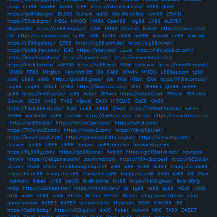
rikvip
|
net88
|
max88
|
bin88
|
sc88
|
https://hitclub9.it.com/
|
XX88
|
dn88
|
https://go8f.design/
|
BL555
|
Sunwin
|
qq88
|
Xóc đĩa online
|
twin68
|
23WIN
|
https://55club.pro/
|
MB66
|
MMOO
|
HM88
|
Open88
|
Hay88
|
UY88
|
ALO789
|
68gamebai
|
https://uu88.nagoya/
|
sc88
|
RR88
|
b52club
|
Kubet
|
https://zowin.it.com
|
O8
|
https://sunwinvv.com/
|
bj 88
|
J188
|
UU88
|
nk88
|
ae888
|
xoso66
|
ee88
|
kqxs.vip
|
https://u888.gallery/
|
QS88
|
https://uy88.com.de/
|
https://uy88.in.net/
|
https://ea88.mex.com/
|
KJC
|
https://hbet.red/
|
LLwin
|
https://hitclub68.cn.com/
|
https://keonhacaitv.io/
|
https://sunwinn.cat/
|
https://sunwin68.cn.com/
|
https://hitclubvn.ch/
|
ok8386
|
https://sc88.link/
|
PG66
|
luckywin
|
https://mm88.report/
|
ON68
|
RR88
|
Kingfun
|
Kèo Nhà Cái
|
O8
|
EA88
|
68WIN
|
MMOO
|
u888ez.com
|
tg88
|
sc88
|
u888
|
u888
|
https://good88.gives/
|
j88
|
f168
|
RR88
|
C168
|
https://hi88com.biz/
|
say88
|
say88
|
28bet
|
ON68
|
https://kkwin.co.com/
|
789f
|
789BET
|
QS88
|
ae888
|
qs88
|
https://m88.actor/
|
bj88
|
8xbet
|
789win
|
https://nohu52.art
|
789win
|
789 club
|
Sunwin
|
GG88
|
NK88
|
FV88
|
Vipwin
|
EA88
|
HITCLUB
|
Go88
|
Vin88
|
https://hitclub88.studio/
|
lc88
|
uu88
|
mb88
|
23win
|
https://789bet7a.com/
|
winvn
|
Ae888
|
xocdia88
|
ao88
|
sodo66
|
https://bj88ac.com/
|
hitclub
|
https://sunwin1.com.co/
|
https://go88a.bid/
|
https://hitclub1.jpn.com/
|
https://iwin.it.com/
|
https://789club63.com/
|
https://rikvipv2.com/
|
https://rikvip3.jp.net/
|
https://keonhacai5.hot/
|
https://gamebaidoithuong1.io/
|
https://sunwin1.jp.net/
|
sunwin
|
Jun88
|
U888
|
U888
|
Sunwin
|
go88com.club
|
haywinvip.jp.net
|
https://fly888y.com/
|
https://go88p.one/
|
iWin68
|
https://go88bet.in.net/
|
nowgoal
|
Mmwin
|
https://c168game.com/
|
zowinmoi.com
|
https://789-club.best
|
https://b52club-
vn.com
|
PG88
|
vf555
|
Fun88dangnhap.net
|
w88
|
w88
|
AU88
|
kubet
|
trang chủ mb88
|
trang chủ au88
|
trang chủ x88
|
trang chủ tg88
|
trang chủ c168
|
XX88
|
xx88
|
S8
|
33win
|
cakhiatv
|
8kbet
|
UY88
|
bet88
|
lô đề online
|
NK88
|
https://nk88.gives/
|
llwin đăng
nhập
|
https://u888bet.live/
|
https://mm88t.dev/
|
s8
|
tg88
|
hz88
|
qs88
|
MB66
|
UU88
|
GO8
|
uu88
|
SC88
|
on68
|
BL555
|
BL555
|
BL555
|
BL555
|
cổng game hitclub
|
cổng
game sunwin
|
8XBET
|
8XBET
|
sunwin nổ hũ
|
thapcam
|
8DAY
|
KING88
|
j88
|
https://qs88.baby/
|
https://c168.guru/
|
uu88
|
hubet
|
sunwin
|
hi88
|
TX88
|
DABET
|