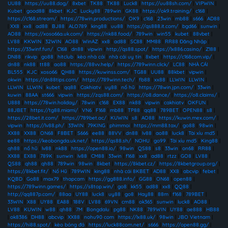
UU88
|
https://uu88.dog/
|
8xbet
|
TK88
|
TK88
|
Luck8
|
https://uu88sh.com/
|
VIPWIN
|
Kubet
|
good88
|
8kbet
|
KJC
|
Lucky88
|
789win
|
GK88
|
https://ok9.training/
|
c168
|
https://c168.stream/
|
https://78win.productions/
|
OK9
|
c168
|
23win
|
mb88
|
s666
|
AD88
|
XX8
|
xx8
|
ad88
|
BJ88
|
ALO789
|
king88
|
uu88
|
https://qs888.it.com/
|
bgd66
|
sunwin
|
AO88
|
https://xoso66a.uk.com/
|
https://nk88.food/
|
789win
|
win55
|
kubet
|
88vbet
|
LV88
|
KKWIN
|
32WIN
|
AO88
|
WinAZ
|
xx8
|
ad88
|
SC88
|
MM88
|
RR88 Đăng Nhập
|
https://33winf.fun/
|
C168
|
dn88
|
vipwin
|
http://qs88.spot/
|
https://lx886.casino/
|
Z188
|
DN88
|
rikvip
|
go88
|
hitclub
|
kèo nhà cái
|
nhà cái uy tín
|
8xbet
|
https://c168com.vip/
|
dn88
|
nk88
|
tt88
|
ao88
|
https://88vv.help/
|
https://789winn.click/
|
LC88
|
NHÀ CÁI
BL555
|
KJC
|
xoso66
|
QH88
|
https://kuwinss.com/
|
TG88
|
UU88
|
88kbet
|
vipwin
|
okwin
|
https://dn88tips.com/
|
https://789winn.tech/
|
fb88
|
xx88
|
LLWIN
|
LLWIN
|
LLWIN
|
LLWIN
|
kubet
|
qq88
|
Cakhiatv
|
uy88
|
nổ hũ
|
https://78win.jpn.com/
|
33win
|
kuwin
|
88AA
|
st666
|
vipwin
|
https://zqs88.com/
|
https://o8.dance/
|
https://o8.claims/
|
U888
|
https://78win.holiday/
|
78win
|
c168
|
EX88
|
nk88
|
vipwin
|
cakhiatv
|
OKFUN
|
88JBET
|
https://tg88.miami/
|
VN6
|
F168
|
mb88
|
TP88
|
qq88
|
789BET
|
OPEN88
|
s8
|
https://28bet.it.com/
|
https://789bet.ac/
|
KUWIN
|
s8
|
AO88
|
https://kuwin.mex.com/
|
vipwin
|
https://lv88.ph/
|
33WIN
|
79KING
|
phimmoi
|
https://mm88.tax/
|
go88
|
98win
|
XX88
|
XX88
|
ON68
|
F8BET
|
S666
|
ee88
|
88VV
|
dn88
|
lv88
|
ao88
|
luck8
|
Tài xỉu md5
|
ee88
|
https://keobongda.uk.net/
|
https://qs88.sh/
|
NOHU
|
go99
|
Tài xỉu md5
|
King88
|
qh88
|
nổ hũ
|
lv88
|
nk88
|
https://open88.io/
|
98win
|
QS88
|
s8
|
33win
|
on68
|
RR88
|
XX88
|
EX88
|
789K
|
sunwin
|
lv88
|
CM88
|
33win
|
f168
|
xx8
|
ad88
|
rtzz
|
GO8
|
LV88
|
QS88
|
qh88
|
qh88
|
789win
|
98win
|
8kbet
|
https://8kbet.cz/
|
https://8kbetgroup.org/
|
https://8kbet.fit/
|
Nổ Hũ
|
789WIN
|
king88
|
nhà cái 8KBET
|
AD88
|
XX8
|
abcvip
|
febet
|
KQBD
|
Go88
|
max79
|
thapcam
|
https://gg888.info/
|
GG88
|
ON68
|
open88
|
https://789winn.games/
|
https://s8top.win/
|
go8
|
kk55
|
ad88
|
xx8
|
QQ88
|
http://qq887p.com/
|
88aa
|
UY88
|
luck8
|
uy88
|
go8
|
Hay88
|
88m
|
f168
|
789BET
|
33WIN
|
X88
|
UY88
|
EA88
|
188V
|
LV88
|
69VN
|
cm88
|
ok365
|
sunwin
|
luck8
|
AO88
|
LV88
|
KUWIN
|
w88
|
qh88
|
7M
|
Bongdalu
|
pg88
|
NK88
|
789WIN
|
UY88
|
ae888
|
HB88
|
ok8386
|
DH88
|
abcvip
|
XX88
|
nohu90 com
|
https://lx88.uk/
|
98win
|
JBO Vietnam
|
https://hi88.spot/
|
kèo bóng đá
|
https://luck88com.net/
|
s666
|
https://open88.gg/
|