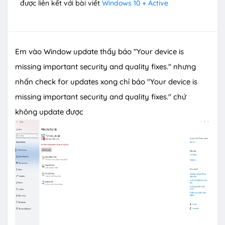
được liên kết với bài viết
Windows 10 + Active
Em vào Window update thấy báo "Your device is
missing important security and quality fixes." nhưng
nhấn check for updates xong chỉ báo "Your device is
missing important security and quality fixes." chứ
không update được