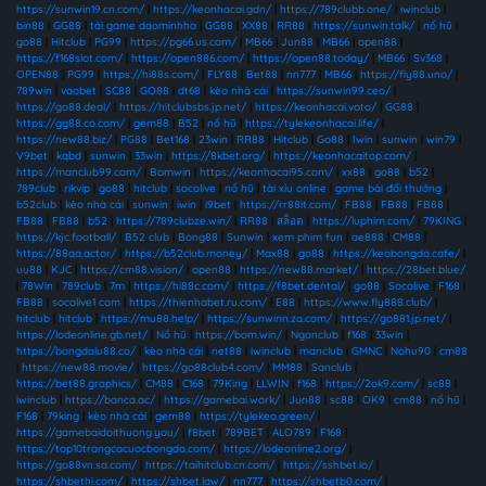
https://sunwin19.cn.com/
|
https://keonhacai.gdn/
|
https://789clubb.one/
|
iwinclub
|
bin88
|
GG88
|
tải game daominhha
|
GG88
|
XX88
|
RR88
|
https://sunwin.talk/
|
nổ hũ
|
go88
|
Hitclub
|
PG99
|
https://pg66.us.com/
|
MB66
|
Jun88
|
MB66
|
open88
|
https://f168slot.com/
|
https://open886.com/
|
https://open88.today/
|
MB66
|
Sv368
|
OPEN88
|
PG99
|
https://hi88s.com/
|
FLY88
|
Bet88
|
nn777
|
MB66
|
https://fly88.uno/
|
789win
|
vaobet
|
SC88
|
GO88
|
dt68
|
kèo nhà cái
|
https://sunwin99.ceo/
|
https://go88.deal/
|
https://hitclubsbs.jp.net/
|
https://keonhacai.voto/
|
GG88
|
https://gg88.co.com/
|
gem88
|
B52
|
nổ hũ
|
https://tylekeonhacai.life/
|
https://new88.biz/
|
PG88
|
Bet168
|
23win
|
RR88
|
Hitclub
|
Go88
|
Iwin
|
sunwin
|
win79
|
V9bet
|
kqbd
|
sunwin
|
33win
|
https://8kbet.org/
|
https://keonhacaitop.com/
|
https://manclub99.com/
|
Bomwin
|
https://keonhacai95.com/
|
xx88
|
go88
|
b52
|
789club
|
rikvip
|
go88
|
hitclub
|
socolive
|
nổ hũ
|
tài xỉu online
|
game bài đổi thưởng
|
b52club
|
kèo nhà cái
|
sunwin
|
iwin
|
i9bet
|
https://rr88it.com/
|
FB88
|
FB88
|
FB88
|
FB88
|
FB88
|
b52
|
https://789clubze.win/
|
RR88
|
สล็อต
|
https://luphim.com/
|
79KING
|
https://kjc.football/
|
B52 club
|
Bong88
|
Sunwin
|
xem phim fun
|
ae888
|
CM88
|
https://88aa.actor/
|
https://b52club.money/
|
Max88
|
go88
|
https://keobongda.cafe/
|
uu88
|
KJC
|
https://cm88.vision/
|
open88
|
https://new88.market/
|
https://28bet.blue/
|
78Win
|
789club
|
7m
|
https://hi88c.com/
|
https://f8bet.dental/
|
go88
|
Socolive
|
F168
|
FB88
|
socolive1 com
|
https://thienhabet.ru.com/
|
E88
|
https://www.fly888.club/
|
hitclub
|
hitclub
|
https://mu88.help/
|
https://sunwinn.za.com/
|
https://go881.jp.net/
|
https://lodeonline.gb.net/
|
Nổ hũ
|
https://bom.win/
|
Ngonclub
|
f168
|
33win
|
https://bongdalu88.co/
|
kèo nhà cái
|
net88
|
iwinclub
|
manclub
|
GMNC
|
Nohu90
|
cm88
|
https://new88.movie/
|
https://go88club4.com/
|
MM88
|
Sanclub
|
https://bet88.graphics/
|
CM88
|
C168
|
79King
|
LLWIN
|
f168
|
https://2ok9.com/
|
sc88
|
iwinclub
|
https://banca.ac/
|
https://gamebai.work/
|
Jun88
|
sc88
|
OK9
|
cm88
|
nổ hũ
|
F168
|
79king
|
kèo nhà cái
|
gem88
|
https://tylekeo.green/
|
https://gamebaidoithuong.you/
|
f8bet
|
789BET
|
ALO789
|
F168
|
https://top10trangcacuocbongda.com/
|
https://lodeonline2.org/
|
https://go88vn.sa.com/
|
https://taihitclub.cn.com/
|
https://sshbet.io/
|
https://shbethi.com/
|
https://shbet.law/
|
nn777
|
https://shbetb0.com/
|