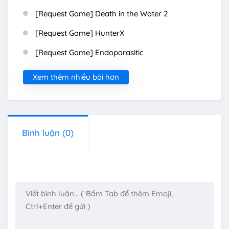
[Request Game] Death in the Water 2
[Request Game] HunterX
[Request Game] Endoparasitic
Xem thêm nhiều bài hơn
Bình luận
(0)