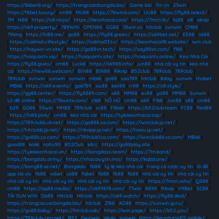
https://8kbet8.org/
|
https://trangcadobongda.bio/
|
Game bài
|
7m cn
|
23win
|
https://f8bet.luxury/
|
cm88
|
MU88
|
https://78wind.com/
|
UU88
|
https://fly88.select/
|
7M
|
tk88
|
https://o8.ninja/
|
https://keonhacai.cool/
|
https://7mcn.llc/
|
bj88
|
o8
|
okvip
|
https://ok9.property/
|
789WIN
|
OPEN88
|
GG88
|
78win.so
|
hitclub
|
sunwin
|
CM88
|
79king
|
https://hi88.me/
|
go88
|
https://fly88.green/
|
https://ok9bet.net/
|
EE88
|
nk88
|
https://cakhiatv.lifestyle/
|
https://cakhia03.tv/
|
https://keonhacai18.website/
|
iwin club
|
https://haywin-vn.site/
|
https://go88vn.tech/
|
https://say88vn.com/
|
f168
|
https://hoiquantv.vip/
|
https://hoiquantv.site/
|
https://hoiquantv.online/
|
Kèo Nhà Cái
|
https://fly88.gives/
|
cm88
|
Luck8
|
https://ok988.info/
|
jun88
|
nhà cái uy tín
|
kèo nhà
cái
|
https://new88.webcam/
|
BIN88
|
BIN88
|
Rikvip
|
B52club
|
789club
|
789club
|
789club
|
sunwin
|
sunwin
|
sunwin
|
mb66
|
go88
|
sao789
|
hitclub
|
8day
|
sunwin
|
thabet
|
MB66
|
https://ok9.events/
|
ga6789
|
siu88
|
bet88
|
rr88
|
https://o8.style/
|
https://gg88.center/
|
https://fly8889.com/
|
x88
|
MM88
|
ev88
|
yo88
|
MM88
|
Sunwin
|
Lô đề online
|
https://78wintx.com/
|
c168
|
NỔ HŨ
|
cm88
|
ok9
|
F168
|
Jun88
|
x88
|
cm88
|
b29
|
GG88
|
58win
|
MM88
|
789club
|
sc88
|
F8bet
|
https://b52club.team
|
FC88
|
Red88
|
https://hi88.pink/
|
cm88
|
kèo nhà cái
|
https://tylekeonhacai.top/
|
https://789clubb.uk.net/
|
https://go888.sa.com/
|
https://iwinclub.jp.net/
|
https://hitclubb.jp.net/
|
https://rikvipp.jp.net/
|
https://taixiu.jp.net/
|
https://go88b.co.com/
|
https://789club1.co.com/
|
https://iwinclub86.co.com/
|
MB66
|
good88
|
ko66
|
nohu90
|
B52Club
|
k8cc
|
https://go88play.site
|
https://tylekeonhacai.vin/
|
https://bongdaso.team/
|
https://7m.band/
|
https://bongdalu.army/
|
https://nhacaiuytin.moi/
|
https://kqbd.one/
|
https://bong88.se.net/
|
Bongdalu
|
fb88
|
tỷ lệ kèo nhà cái
|
trang cá cược uy tín
|
lô đề
|
app tài xỉu
|
fb88
|
vsbet
|
uk88
|
fabet
|
fb88
|
fb88
|
fb88
|
nhà cái uy tín
|
nhà cái uy tín
|
nhà cái uy tín
|
nhà cái uy tín
|
nhà cái uy tín
|
nhà cái uy tín
|
https://7mcn.voto/
|
QS88
|
cm88
|
https://qq88.media/
|
https://ok99678.com/
|
77win
|
88XX
|
Rikvip
|
V9Bet
|
SC88
|
TẢI SUN WIN
|
Da88
|
Hitclub
|
Hitclub
|
https://ok9.watch/
|
https://fly88.deal/
|
https://trangcacuocbongda.bio/
|
hitclub
|
Z188
|
AO88
|
https://sunwin.guru/
|
https://go88.baby/
|
https://hitclub.cab/
|
https://iwin.page/
|
https://b52.you/
|
https://789club-ceo.net/
|
B52
|
Gemwin
|
rikvip
|
sunwin
|
https://keonhacai55.mobile/
|