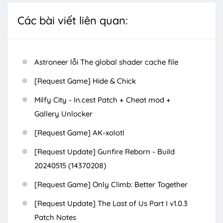
Các bài viết liên quan:
Astroneer lỗi The global shader cache file
[Request Game] Hide & Chick
Milfy City - In.cest Patch + Cheat mod +
Gallery Unlocker
[Request Game] AK-xolotl
[Request Update] Gunfire Reborn - Build
20240515 (14370208)
[Request Game] Only Climb: Better Together
[Request Update] The Last of Us Part I v1.0.3
Patch Notes