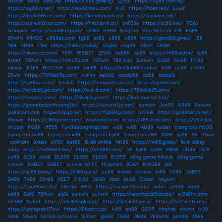
xoso66
|
ee88
|
kqxs.vip
|
https://u888.gallery/
|
QS88
|
https://uy88.com.de/
|
https://uy88.in.net/
|
https://ea88.mex.com/
|
KJC
|
https://hbet.red/
|
LLwin
|
https://hitclub68.cn.com/
|
https://keonhacaitv.io/
|
https://sunwinn.cat/
|
https://sunwin68.cn.com/
|
https://hitclubvn.ch/
|
ok8386
|
https://sc88.link/
|
PG66
|
luckywin
|
https://mm88.report/
|
ON68
|
RR88
|
Kingfun
|
Kèo Nhà Cái
|
O8
|
EA88
|
68WIN
|
MMOO
|
u888ez.com
|
tg88
|
sc88
|
u888
|
u888
|
https://good88.gives/
|
j88
|
f168
|
RR88
|
C168
|
https://hi88com.biz/
|
say88
|
say88
|
28bet
|
ON68
|
https://kkwin.co.com/
|
789f
|
789BET
|
QS88
|
ae888
|
qs88
|
https://m88.actor/
|
bj88
|
8xbet
|
789win
|
https://nohu52.art
|
789win
|
789 club
|
Sunwin
|
GG88
|
NK88
|
FV88
|
Vipwin
|
EA88
|
HITCLUB
|
Go88
|
Vin88
|
https://hitclub88.studio/
|
lc88
|
uu88
|
mb88
|
23win
|
https://789bet7a.com/
|
winvn
|
Ae888
|
xocdia88
|
ao88
|
sodo66
|
https://bj88ac.com/
|
hitclub
|
https://sunwin1.com.co/
|
https://go88a.bid/
|
https://hitclub1.jpn.com/
|
https://iwin.it.com/
|
https://789club63.com/
|
https://rikvipv2.com/
|
https://rikvip3.jp.net/
|
https://keonhacai5.hot/
|
https://gamebaidoithuong1.io/
|
https://sunwin1.jp.net/
|
sunwin
|
Jun88
|
U888
|
Sunwin
|
go88com.club
|
haywinvip.jp.net
|
https://fly888y.com/
|
iWin68
|
https://go88bet.in.net/
|
Mmwin
|
https://c168game.com/
|
zowinmoi.com
|
https://789-club.best
|
https://b52club-
vn.com
|
PG88
|
vf555
|
Fun88dangnhap.net
|
w88
|
w88
|
AU88
|
kubet
|
trang chủ mb88
|
trang chủ au88
|
trang chủ x88
|
trang chủ tg88
|
trang chủ c168
|
XX88
|
xx88
|
S8
|
33win
|
cakhiatv
|
8kbet
|
UY88
|
bet88
|
lô đề online
|
NK88
|
https://nk88.gives/
|
llwin đăng
nhập
|
https://u888bet.live/
|
https://mm88t.dev/
|
s8
|
tg88
|
qs88
|
MB66
|
UU88
|
GO8
|
uu88
|
SC88
|
on68
|
BL555
|
BL555
|
BL555
|
BL555
|
cổng game hitclub
|
cổng game
sunwin
|
8XBET
|
8XBET
|
sunwin nổ hũ
|
thapcam
|
8DAY
|
KING88
|
j88
|
https://qs88.baby/
|
https://c168.guru/
|
uu88
|
hubet
|
sunwin
|
hi88
|
TX88
|
DABET
|
DA88
|
TA88
|
SIN88
|
11BET
|
VIN88
|
DU88
|
9bet
|
bu88
|
Oxbet
|
haywin
|
https://say88vn.site/
|
hitclub
|
99ok
|
https://sunwin29.com/
|
nohu
|
az888
|
ug88
|
ea88
|
S666
|
789win
|
s666
|
sunwin
|
sunwin
|
https://keonhacai5.boats/
|
sv368hn.com
|
SV388
|
Kubet
|
https://alo789apk.app/
|
https://hitclub1.guru/
|
https://b52.ventures/
|
https://luongson117.tv/
|
https://8kbettt.co/
|
lv88
|
qh88
|
GO99
|
nhatvip
|
vipwin
|
tr88
|
nk88
|
56win
|
hitclub.compare
|
123bet
|
QS88
|
TG88
|
DN88
|
789WIN
|
gem88
|
fb88
|