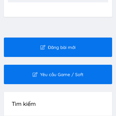
Đăng bài mới
Yêu cầu Game / Soft
Tìm kiếm