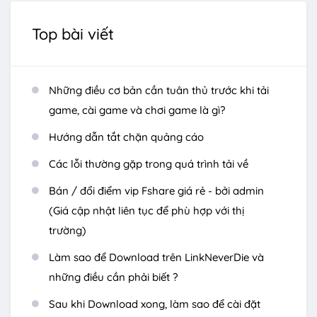
Top bài viết
Những điều cơ bản cần tuân thủ trước khi tải
game, cài game và chơi game là gì?
Hướng dẫn tắt chặn quảng cáo
Các lỗi thường gặp trong quá trình tải về
Bán / đổi điểm vip Fshare giá rẻ - bởi admin
(Giá cập nhật liên tục để phù hợp với thị
trường)
Làm sao để Download trên LinkNeverDie và
những điều cần phải biết ?
Sau khi Download xong, làm sao để cài đặt