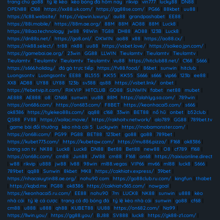
trang chủ go88
|
tỷ lệ kèo
|
kèo bóng đá hôm nay
|
rikvip
|
vin777
|
lucky88
|
DN88
|
OPEN88
|
C168
|
https://xx88.uk.com/
|
https://gg88se.com/
|
PG66
|
88kbet
|
uu88
|
https://lc88.website/
|
https://vipwin.luxury/
|
au88
|
grandpashabet
|
EE88
|
https://88i.mobile/
|
https://88m.ae.org/
|
88M
|
88M
|
AO88
|
88M
|
Luck8
|
https://88aa.technology
|
jw88
|
98Win
|
TG88
|
DH88
|
AO88
|
123B
|
Luck8
|
https://dn88s.net/
|
https://go8.onl/
|
OKWIN
|
ao88
|
x88
|
https://ao88.cx/
|
https://nk88.select/
|
tr88
|
nk88
|
uu88
|
https://vsbet.love/
|
https://soikeo.jpn.com/
|
https://gamebai.ae.org/
|
23win
|
GG88
|
LLWIN
|
Tieulamtv
|
Tieulamtv
|
Tieulamtv
|
Tieulamtv
|
Tieulamtv
|
Tieulamtv
|
Tieulamtv
|
vu88
|
https://hitclub88.net/
|
C168
|
S666
|
https://s666.holiday/
|
đá gà trực tiếp
|
https://fv88.food/
|
86bet
|
sunwin
|
hitclub
|
Luongsontv
|
Luongsontv
|
EE88
|
BL555
|
KK55
|
KK55
|
S666
|
s666
|
vip66
|
123b
|
ee88
|
XX8
|
AD88
|
UY88
|
UY88
|
123b
|
sv388
|
qs88
|
https://vsbet.link/
|
onbet
|
https://febetvip.it.com/
|
RIKVIP
|
HITCLUB
|
GO88
|
SUNWIN
|
fabet
|
net88
|
mubet
|
AE888
|
AE888
|
o8
|
ON68
|
sunwin
|
uu88
|
88M
|
https://alahlyg.sa.com/
|
789win
|
https://on686.com/
|
https://on683.com/
|
F8BET
|
https://keonhacai5.com/
|
s666
|
ok8386
|
https://tylekeo88s.com/
|
qq88
|
c168
|
33win
|
BET88
|
nổ hũ
|
onbet
|
b52club
|
QS88
|
FV88
|
https://xoilac.movie/
|
https://rakhoitv.network/
|
alo789
|
GG88
|
789bet.tv
|
game bài đổi thưởng
|
kèo nhà cái 5
|
Luckywin
|
https://mobamonster.com/
|
https://on68i.com/
|
PG99
|
PG88
|
BET88
|
123bet
|
go88
|
go88
|
789bet
|
https://kubet773.com/
|
https://kubetqw.com/
|
https://mu886.pizza/
|
F168
|
ok8386
|
lương sơn tv
|
NK88
|
Luck8
|
Luck8
|
DN88
|
Bet88
|
Bet88
|
new88
|
O8
|
cf789
|
f168
|
https://on68c.com/
|
cm88
|
Jun88
|
JW88
|
cm88
|
F168
|
on68
|
https://taixiuonline.direct
|
w88
|
rikvip
|
u888
|
jw88
|
lv88
|
98win
|
ml88.vegas
|
VIP66
|
mv66
|
ml88
|
luck8
|
S666
|
789bet
|
qq88
|
Sunwin
|
8kbet
|
MK8
|
https://cakhiatv.express/
|
39bet
|
https://nhacaiuytin88.ae.org/
|
nohu90 com
|
https://go88club.ru.com/
|
kingfun
|
thabet
|
https://kqbd.mx
|
PG88
|
ok8386
|
https://cakhiatv365.com/
|
nowgoal
|
https://keonhacai5.ru.com/
|
EE88
|
nohu90
|
7m
|
LUCK8
|
NK88
|
sunwin
|
u888
|
kèo
nhà cái
|
tỷ lệ cá cược
|
trang cá độ bóng đá
|
tỷ lệ kèo nhà cái
|
sunwin
|
go88
|
cf68
|
cm88
|
u888
|
u888
|
qh88
|
KUBET88
|
UU88
|
https://on682.com/
|
Na99
|
https://llwin.you/
|
https://gg88.you/
|
BJ88
|
SV888
|
luck8
|
https://gk88-z1.com/
|