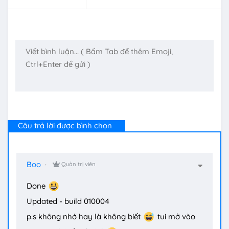
Câu trả lời được bình chọn
Boo
Quản trị viên
Done
Updated - build 010004
p.s không nhớ hay là không biết
tui mở vào