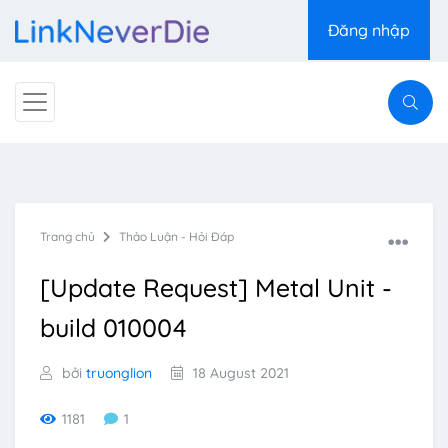
Đăng nhập
Trang chủ
Thảo Luận - Hỏi Đáp
[Update Request] Metal Unit -
build 010004
bởi
truonglion
18 August 2021
1181
1