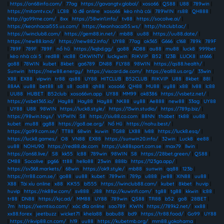
|
https://on68info.com/
|
77ag
|
https://gavangtv.global/
|
xoso66
|
QS88
|
U88
|
789win
|
https://mitomtv.cx/
|
LC88
|
lô đề online
|
xoso66
|
kèo nhà cái
|
789WIN
|
rs88
|
QH888
|
http://go99me.com/
|
8xx
|
https://58win1.info/
|
tv88
|
https://socolive.ai/
|
https://keonhacai555.us.com/
|
https://keonhacai55.ws/
|
http://hitclub1.ac/
|
https://iwinclub8.com/
|
https://gem88.in.net/
|
mb88
|
uu88
|
https://uu88.date/
|
https://new88.land/
|
https://new882.info/
|
UY88
|
77ag
|
ok365
|
G666
|
c168
|
789k
|
789F
|
789F
|
789F
|
789F
|
nổ hũ
|
https://kqbd.gg/
|
go88
|
AD88
|
au88
|
mu88
|
luck8
|
999bet
|
kèo nhà cái 5
|
red88
|
vic88
|
OKWINTV
|
luckywin
|
RIKVIP
|
B52
|
123B
|
LUCK8
|
st666
|
go88
|
78WIN
|
kubet
|
8kbet
|
ga6789
|
DN88
|
FLY88
|
98WIN
|
https://qs88.health/
|
Sunwin
|
https://new88.energy/
|
https://viscard.de.com/
|
https://ea88.us.org/
|
33win
|
X88
|
EX88
|
vipwin
|
tr88
|
qs88
|
UY88
|
HITCLUB
|
B52CLUB
|
RIKVIP
|
U88
|
8kbet
|
88I
|
88AA
|
uu88
|
bet88
|
s8
|
s8
|
ao88
|
qh88
|
xoso66
|
QH88
|
MU88
|
uy88
|
x88
|
lv88
|
lc88
|
UU88
|
HUBET
|
B52club
|
xoso66vn.app
|
UY88
|
MM99
|
ok8386
|
https://vsbetz.net/
|
https://vsbet365.io/
|
Hay88
|
Hay88
|
Hay88
|
NK88
|
uy88
|
Ae888
|
new88
|
33ag
|
UY88
|
UY88
|
U88
|
98WIN
|
https://luck8.style/
|
https://13win.studio/
|
https://789p.biz/
|
https://98win.toys/
|
VIPWIN
|
S8
|
https://siu88.co.com
|
88NN
|
thabet
|
tk88
|
uu88
|
kubet
|
mu88
|
gg88
|
https://go8.ae.org/
|
Nổ Hũ
|
https://nohu.best/
|
https://go99.com.se/
|
TT88
|
68win
|
kuwin
|
TG88
|
LX88
|
lv88
|
https://luck8.esq/
|
https://luck8.games/
|
O8
|
VN88
|
EX88
|
https://sunwin20.info/
|
32win
|
Luck8
|
ee88
|
uu88
|
NOHU90
|
https://red88.de.com
|
https://uk88sport.com.se
|
max79
|
llwin
|
https://on68.live/
|
S8
|
kk55
|
lc88
|
789win
|
98WIN
|
S8
|
https://28bet.green/
|
QS88
|
CM88
|
Socolive
|
pg66
|
tt88
|
hello88
|
23win
|
888b
|
https://123ga.app/
|
https://sv368.markets/
|
68win
|
https://ok9.style/
|
mb88
|
sunwin
|
qq88
|
123b
|
https://rr88.com.se/
|
go88
|
uu88
|
kubet
|
789win
|
789p
|
u888
|
jw88
|
XIN88
|
uu88
|
X88
|
Tài xỉu online
|
x88
|
KK55
|
bl555
|
https://iwinclub88.cam/
|
kubet
|
8kbet
|
huvip
|
huvip
|
https://nk88w.com/
|
sv888
|
J88
|
http://kuwinfi.com/
|
tg88
|
tg88
|
kkwin
|
lc88
|
tr88
|
DN88
|
https://kjc.ad/
|
MM88
|
UY88
|
789win
|
QS88
|
TR88
|
b52
|
go8
|
28BET
|
7m
|
https://xemtiso.com/
|
xóc đĩa online
|
sao789
|
KWIN
|
https://789k2.net/
|
xx88
|
xx88.forex
|
jeetbuzz
|
wicket71
|
khela88
|
babu88
|
bd9
|
https://tr88.food/
|
Go99
|
UY88
|
https://rikvip88.cn.com/
|
h19
|
uu88
|
https://kubetmb.org/
|
mm88.yokohama
|