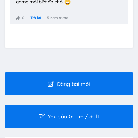
game mới biết đó chớ
0
Trả lời
5 năm trước
Đăng bài mới
Yêu cầu Game / Soft