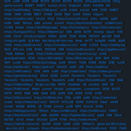
GO8
|
uu88
|
SC88
|
on68
|
BL555
|
BL555
|
BL555
|
BL555
|
cổng game hitclub
|
cổng
game sunwin
|
8XBET
|
8XBET
|
sunwin nổ hũ
|
thapcam
|
8DAY
|
KING88
|
j88
|
https://qs88.baby/
|
https://c168.guru/
|
uu88
|
hubet
|
sunwin
|
hi88
|
TX88
|
DABET
|
DA88
|
TA88
|
SIN88
|
11BET
|
VIN88
|
DU88
|
9bet
|
bu88
|
Oxbet
|
haywin
|
https://say88vn.site/
|
hitclub
|
99ok
|
https://sunwin29.com/
|
nohu
|
az888
|
ug88
|
ea88
|
S666
|
789win
|
s666
|
sunwin
|
sunwin
|
https://keonhacai5.boats/
|
sv368hn.com
|
SV388
|
Kubet
|
https://alo789apk.app/
|
https://hitclub1.guru/
|
https://b52.ventures/
|
https://luongson117.tv/
|
https://8kbettt.co/
|
lv88
|
qh88
|
GO99
|
nhatvip
|
vipwin
|
tr88
|
nk88
|
56win
|
hitclub.compare
|
123bet
|
QS88
|
TG88
|
DN88
|
789WIN
|
gem88
|
fb88
|
trang chủ go88
|
tỷ lệ kèo
|
kèo bóng đá hôm nay
|
rikvip
|
vin777
|
lucky88
|
mb88
|
ao88
|
TK88
|
https://ao88.uk.net/
|
https://xoso66a.co.com/
|
nk88
|
LUCK8
|
https://ao88y.top
|
6623
|
H19.com
|
tt88
|
DN88
|
OPEN88
|
C168
|
https://xx88.uk.com/
|
https://gg88se.com/
|
PG66
|
88kbet
|
uu88
|
https://lc88.website/
|
https://vipwin.luxury/
|
au88
|
grandpashabet
|
EE88
|
https://88i.mobile/
|
https://88m.ae.org/
|
88M
|
88M
|
AO88
|
88M
|
Luck8
|
https://88aa.technology
|
jw88
|
98Win
|
TG88
|
DH88
|
AO88
|
123B
|
Luck8
|
https://dn88s.net/
|
https://go8.onl/
|
OKWIN
|
ao88
|
x88
|
https://ao88.cx/
|
https://nk88.select/
|
tr88
|
nk88
|
uu88
|
https://vsbet.love/
|
https://soikeo.jpn.com/
|
https://gamebai.ae.org/
|
23win
|
GG88
|
LLWIN
|
Tieulamtv
|
Tieulamtv
|
Tieulamtv
|
Tieulamtv
|
Tieulamtv
|
Tieulamtv
|
Tieulamtv
|
vu88
|
https://hitclub88.net/
|
C168
|
S666
|
https://s666.holiday/
|
đá gà trực tiếp
|
RR99
|
Vaidebet
|
S8
|
socolive
|
tk88
|
S8
|
https://fv88.food/
|
86bet
|
sunwin
|
hitclub
|
Luongsontv
|
Luongsontv
|
EE88
|
BL555
|
KK55
|
KK55
|
S666
|
s666
|
vip66
|
123b
|
ee88
|
XX8
|
AD88
|
UY88
|
UY88
|
https://s88.za.com/
|
https://hz88site.com
|
123b
|
sv388
|
qs88
|
https://vsbet.link/
|
onbet
|
https://febetvip.it.com/
|
RIKVIP
|
HITCLUB
|
GO88
|
SUNWIN
|
fabet
|
net88
|
mubet
|
AE888
|
AE888
|
o8
|
ON68
|
sunwin
|
uu88
|
88M
|
Sunwin
|
KO66
|
https://alahlyg.sa.com/
|
789win
|
https://on686.com/
|
https://on683.com/
|
F8BET
|
https://keonhacai5.com/
|
s666
|
ok8386
|
https://tylekeo88s.com/
|
qq88
|
c168
|
33win
|
BET88
|
nổ hũ
|
onbet
|
b52club
|
QS88
|
FV88
|
https://xoilac.movie/
|
https://rakhoitv.network/
|
alo789
|
GG88
|
Go88
|
LC88
|
789bet.tv
|
game bài đổi thưởng
|
kèo nhà cái 5
|
Luckywin
|
https://mobamonster.com/
|
https://on68i.com/
|
PG99
|
PG88