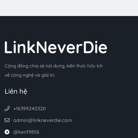
Cộng đồng chia sẻ nội dung, kiến thức hữu ích
về công nghệ và giải trí.
Liên hệ
+16399240320
admin@linkneverdie.com
@ken19856