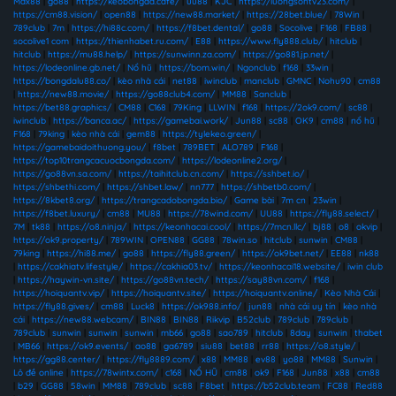
Max88
|
go88
|
https://keobongda.cafe/
|
uu88
|
KJC
|
https://luongsontv23.com/
|
https://cm88.vision/
|
open88
|
https://new88.market/
|
https://28bet.blue/
|
78Win
|
789club
|
7m
|
https://hi88c.com/
|
https://f8bet.dental/
|
go88
|
Socolive
|
F168
|
FB88
|
socolive1 com
|
https://thienhabet.ru.com/
|
E88
|
https://www.fly888.club/
|
hitclub
|
hitclub
|
https://mu88.help/
|
https://sunwinn.za.com/
|
https://go881.jp.net/
|
https://lodeonline.gb.net/
|
Nổ hũ
|
https://bom.win/
|
Ngonclub
|
f168
|
33win
|
https://bongdalu88.co/
|
kèo nhà cái
|
net88
|
iwinclub
|
manclub
|
GMNC
|
Nohu90
|
cm88
|
https://new88.movie/
|
https://go88club4.com/
|
MM88
|
Sanclub
|
https://bet88.graphics/
|
CM88
|
C168
|
79King
|
LLWIN
|
f168
|
https://2ok9.com/
|
sc88
|
iwinclub
|
https://banca.ac/
|
https://gamebai.work/
|
Jun88
|
sc88
|
OK9
|
cm88
|
nổ hũ
|
F168
|
79king
|
kèo nhà cái
|
gem88
|
https://tylekeo.green/
|
https://gamebaidoithuong.you/
|
f8bet
|
789BET
|
ALO789
|
F168
|
https://top10trangcacuocbongda.com/
|
https://lodeonline2.org/
|
https://go88vn.sa.com/
|
https://taihitclub.cn.com/
|
https://sshbet.io/
|
https://shbethi.com/
|
https://shbet.law/
|
nn777
|
https://shbetb0.com/
|
https://8kbet8.org/
|
https://trangcadobongda.bio/
|
Game bài
|
7m cn
|
23win
|
https://f8bet.luxury/
|
cm88
|
MU88
|
https://78wind.com/
|
UU88
|
https://fly88.select/
|
7M
|
tk88
|
https://o8.ninja/
|
https://keonhacai.cool/
|
https://7mcn.llc/
|
bj88
|
o8
|
okvip
|
https://ok9.property/
|
789WIN
|
OPEN88
|
GG88
|
78win.so
|
hitclub
|
sunwin
|
CM88
|
79king
|
https://hi88.me/
|
go88
|
https://fly88.green/
|
https://ok9bet.net/
|
EE88
|
nk88
|
https://cakhiatv.lifestyle/
|
https://cakhia03.tv/
|
https://keonhacai18.website/
|
iwin club
|
https://haywin-vn.site/
|
https://go88vn.tech/
|
https://say88vn.com/
|
f168
|
https://hoiquantv.vip/
|
https://hoiquantv.site/
|
https://hoiquantv.online/
|
Kèo Nhà Cái
|
https://fly88.gives/
|
cm88
|
Luck8
|
https://ok988.info/
|
jun88
|
nhà cái uy tín
|
kèo nhà
cái
|
https://new88.webcam/
|
BIN88
|
BIN88
|
Rikvip
|
B52club
|
789club
|
789club
|
789club
|
sunwin
|
sunwin
|
sunwin
|
mb66
|
go88
|
sao789
|
hitclub
|
8day
|
sunwin
|
thabet
|
MB66
|
https://ok9.events/
|
ao88
|
ga6789
|
siu88
|
bet88
|
rr88
|
https://o8.style/
|
https://gg88.center/
|
https://fly8889.com/
|
x88
|
MM88
|
ev88
|
yo88
|
MM88
|
Sunwin
|
Lô đề online
|
https://78wintx.com/
|
c168
|
NỔ HŨ
|
cm88
|
ok9
|
F168
|
Jun88
|
x88
|
cm88
|
b29
|
GG88
|
58win
|
MM88
|
789club
|
sc88
|
F8bet
|
https://b52club.team
|
FC88
|
Red88