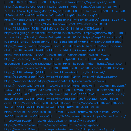
|
Fun88
|
Hitclub
|
68win
|
Fun88
|
https://qs88.free/
|
https://vipwin.green/
|
rr88
|
https://gg88.directory
|
GG88
|
hitclub
|
gem88
|
kubet
|
https://c168.zone/
|
Sunwin
|
79KING
|
23win
|
tỷ lệ bóng đá trực tuyến
|
U888
|
U888
|
hubet
|
ee88
|
ao88
|
88vv
|
x88
|
23win
|
dn88
|
ga888
|
vn168
|
vn168
|
vn168
|
Hay88
|
Hay88
|
Hay88
|
https://nhacaiuytin.ro/
|
Bom win
|
xóc đĩa online
|
https://ok9.show/
|
BL555
|
EE88
|
f168
|
uu88
|
c168
|
8XBET
|
https://8xbettaz.com/
|
Go99
|
123b chính chủ
|
AO88
|
https://91clubb.in/
|
TG88
|
Tg88 đăng nhập
|
Qh88
|
https://123b3.com/
|
http://c168.giving/
|
keonhacai
|
https://hello88a.co.com/
|
https://gameb52.app
|
Jun88
|
sunwin
|
https://7m.vin/
|
Game Bài
|
qs88
|
vn88
|
88VV
|
https://hay-88.in.net/
|
KJC
|
kubetvi.co
|
8KBET
|
lương sơn tv
|
F168
|
game bài đổi thưởng
|
https://789club1.today
|
https://sunwing.jp.net/
|
nowgoal
|
8xbet
|
WE88
|
789club
|
hitclub
|
b52club
|
iwinclub
|
rikvip
|
net88
|
max88
|
bin88
|
sc88
|
https://hitclub9.it.com/
|
XX88
|
dn88
|
https://go8f.design/
|
BL555
|
Sunwin
|
qq88
|
Xóc đĩa online
|
twin68
|
23WIN
|
https://55club.pro/
|
MB66
|
MMOO
|
HM88
|
Open88
|
Hay88
|
UY88
|
ALO789
|
68gamebai
|
https://uu88.nagoya/
|
sc88
|
RR88
|
b52club
|
Kubet
|
https://zowin.it.com
|
O8
|
https://sunwinvv.com/
|
bj 88
|
J188
|
UU88
|
nk88
|
ae888
|
xoso66
|
ee88
|
kqxs.vip
|
https://u888.gallery/
|
QS88
|
https://uy88.com.de/
|
https://uy88.in.net/
|
https://ea88.mex.com/
|
KJC
|
https://hbet.red/
|
LLwin
|
https://hitclub68.cn.com/
|
https://keonhacaitv.io/
|
https://sunwinn.cat/
|
https://sunwin68.cn.com/
|
https://hitclubvn.ch/
|
ok8386
|
https://sc88.link/
|
PG66
|
luckywin
|
https://mm88.report/
|
ON68
|
RR88
|
Kingfun
|
Kèo Nhà Cái
|
O8
|
EA88
|
68WIN
|
MMOO
|
u888ez.com
|
tg88
|
sc88
|
u888
|
u888
|
https://good88.gives/
|
j88
|
f168
|
RR88
|
C168
|
https://hi88com.biz/
|
say88
|
say88
|
28bet
|
ON68
|
https://kkwin.co.com/
|
789f
|
789BET
|
QS88
|
ae888
|
qs88
|
https://m88.actor/
|
bj88
|
8xbet
|
789win
|
https://nohu52.art
|
789win
|
789 club
|
Sunwin
|
GG88
|
NK88
|
FV88
|
Vipwin
|
EA88
|
HITCLUB
|
Go88
|
Vin88
|
https://hitclub88.studio/
|
lc88
|
uu88
|
mb88
|
23win
|
https://789bet7a.com/
|
winvn
|
Ae888
|
xocdia88
|
ao88
|
sodo66
|
https://bj88ac.com/
|
hitclub
|
https://sunwin1.com.co/
|
https://go88a.bid/
|
https://hitclub1.jpn.com/
|
https://iwin.it.com/
|
https://789club63.com/
|
https://rikvipv2.com/
|
https://rikvip3.jp.net/
|
https://keonhacai5.hot/
|
https://gamebaidoithuong1.io/
|
https://sunwin1.jp.net/
|