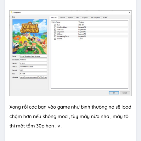
Xong rồi các bạn vào game như bình thường nó sẽ load
chậm hơn nếu không mod , tùy máy nữa nha , máy tôi
thì mất tầm 30p hơn ; v ;