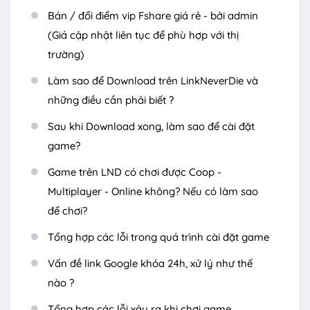
Bán / đổi điểm vip Fshare giá rẻ - bởi admin
(Giá cập nhật liên tục để phù hợp với thị
trường)
Làm sao để Download trên LinkNeverDie và
những điều cần phải biết ?
Sau khi Download xong, làm sao để cài đặt
game?
Game trên LND có chơi được Coop -
Multiplayer - Online không? Nếu có làm sao
để chơi?
Tổng hợp các lỗi trong quá trình cài đặt game
Vấn đề link Google khóa 24h, xử lý như thế
nào ?
Tổng hợp các lỗi xảy ra khi chơi game