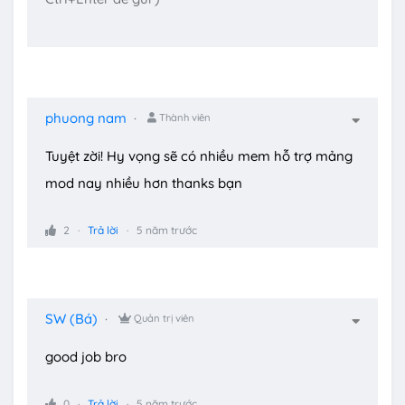
phuong nam
Thành viên
Tuyệt zời! Hy vọng sẽ có nhiều mem hỗ trợ mảng
mod nay nhiều hơn thanks bạn
2
Trả lời
5 năm trước
SW (Bá)
Quản trị viên
good job bro
0
Trả lời
5 năm trước