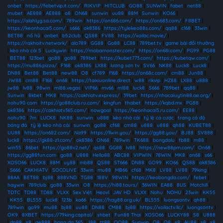
onbet
|
https://febetvip.it.com/
|
RIKVIP
|
HITCLUB
|
GO88
|
SUNWIN
|
fabet
|
net88
|
mubet
|
AE888
|
AE888
|
o8
|
ON68
|
sunwin
|
uu88
|
88M
|
Sunwin
|
KO66
|
https://alahlyg.sa.com/
|
789win
|
https://on686.com/
|
https://on683.com/
|
F8BET
|
https://keonhacai5.com/
|
s666
|
ok8386
|
https://tylekeo88s.com/
|
qq88
|
c168
|
33win
|
BET88
|
nổ hũ
|
onbet
|
b52club
|
QS88
|
FV88
|
https://xoilac.movie/
|
https://rakhoitv.network/
|
alo789
|
GG88
|
Go88
|
LC88
|
789bet.tv
|
game bài đổi thưởng
|
kèo nhà cái 5
|
Luckywin
|
https://mobamonster.com/
|
https://on68i.com/
|
PG99
|
PG88
|
BET88
|
123bet
|
go88
|
go88
|
789bet
|
https://kubet773.com/
|
https://kubetqw.com/
|
https://mu886.pizza/
|
F168
|
ok8386
|
LX88
|
lương sơn tv
|
SV66
|
NK88
|
Luck8
|
Luck8
|
DN88
|
Bet88
|
Bet88
|
new88
|
O8
|
cf789
|
f168
|
https://on68c.com/
|
cm88
|
Jun88
|
JW88
|
cm88
|
F168
|
on68
|
https://taixiuonline.direct
|
w88
|
rikvip
|
HZ88
|
LX88
|
u888
|
jw88
|
lv88
|
98win
|
ml88.vegas
|
VIP66
|
mv66
|
ml88
|
luck8
|
S666
|
789bet
|
qq88
|
Sunwin
|
8kbet
|
MK8
|
https://cakhiatv.express/
|
39bet
|
https://nhacaiuytin88.ae.org/
|
nohu90 com
|
https://go88club.ru.com/
|
kingfun
|
thabet
|
https://kqbd.mx
|
PG88
|
ok8386
|
https://cakhiatv365.com/
|
nowgoal
|
https://keonhacai5.ru.com/
|
EE88
|
nohu90
|
7m
|
LUCK8
|
NK88
|
sunwin
|
u888
|
kèo nhà cái
|
tỷ lệ cá cược
|
trang cá độ
bóng đá
|
tỷ lệ kèo nhà cái
|
sunwin
|
go88
|
cf68
|
cm88
|
u888
|
u888
|
qh88
|
KUBET88
|
UU88
|
https://on682.com/
|
Na99
|
https://llwin.you/
|
https://gg88.you/
|
BJ88
|
SV888
|
luck8
|
https://gk88-z1.com/
|
ok8386
|
ON68
|
789win
|
TK688
|
bongdalu
|
fb88
|
m88
|
win55
|
86bet
|
https://go88v2.net/
|
qs88
|
GG88
|
lv88
|
https://new88pm.com/
|
On68
|
https://gg88fun.com
|
go88
|
U888
|
Hello88
|
ABC88
|
VIPWIN
|
78WIN
|
MK8
|
on68
|
s66
|
XOSO66
|
LUCK8
|
88M
|
uy88
|
mb88
|
QS88
|
ST666
|
DN88
|
GO99
|
KO66
|
QS88
|
ok8386
|
S666
|
CAKHIATV
|
SOCOLIVE
|
33win
|
mu88
|
MB66
|
cf68
|
MK8
|
LV88
|
LV88
|
79king
|
88AA
|
BET88
|
bj88
|
888VND
|
TG88
|
188V
|
98WIN
|
https://keobongda.com/
|
febet
|
haywin
|
789club
|
go88
|
33win
|
O8
|
https://hi88.tours/
|
36WIN
|
EA88
|
8US
|
Motchill
|
TDTC
|
TD88
|
TD88
|
VLXX
|
Sex Việt
|
Heovl
|
JAV HD
|
VLXX
|
Nohu
|
NOHU
|
23win
|
KK55
|
KK55
|
BL555
|
luck8
|
123b
|
ko66
|
https://hay88.org.uk/
|
BL555
|
luongsontv
|
qh88
|
789win
|
go99
|
mu88
|
bj88
|
uu88
|
DN88
|
CM88
|
bj88
|
https://xoilactv.llc/
|
luongsontv
|
OK9
|
8XBET
|
https://79king.capital/
|
shbet
|
Fun88 Thai
|
XOSO66
|
LUCKY88
|
S8
|
U888
|
dn88
|
s8
|
ae888
|
bong da 365
|
J88
|
tt88
|
QQ88
|
Sunwin
|
O8
|
O8
|
s8
|
AU88
|
s8
|
s8