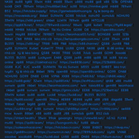
NK88
|
au88
|
tg88
|
33win
|
tt88
|
mb88
|
33win
|
u888
|
mu88
|
go8
|
x88
|
123b
|
OPEN88
|
luck8
|
OK9
|
789win
|
https://mu88bet.live/
|
sc88
|
https://mmlive.gold
|
mb88
|
789win
|
B52
|
https://hitclubx.supply/
|
https://gamebaidoithuong.la
|
ty le bong da
|
https://moviekids.org/
|
8kbet
|
SUNWIN
|
GO88
|
hitclub
|
nohu90
|
sumclub
|
NOHU90
|
33WIN
|
https://x88.green/
|
shbet
|
LLWIN
|
789win
|
go88
|
HITCLUB
|
https://qq8876.net/
|
https://789win8.casino/
|
98win
|
tg88
|
kubet
|
https://fly88.legal/
|
mb88
|
MM88
|
hitclub
|
789win
|
Tài Xỉu Online
|
GO88
|
O8
|
https://open88ss.com/
|
kuwin
|
Hay88
|
888NEW
|
789BET
|
https://keonhacai55.fund/
|
BONG88
|
xn88
|
123b
|
8kbet
|
C168
|
RR88
|
kèo nhà cái
|
https://ketquabongda.com.mx/
|
Lc88
|
33win
|
vn88
|
BL555
|
https://x88.ing/
|
TR88
|
hi88
|
f168
|
https://x88.channel/
|
QS88
|
Jun88
|
f168
|
uy88
|
SUNWIN
|
Kubet
|
Kubet77
|
TR88
|
UU88
|
QS88
|
NK88
|
gk88
|
lô đề online
|
Kèo
nhà cái
|
tỷ lệ kèo bóng
|
QS88
|
NK88
|
TR88
|
UU88
|
7club
|
sun88
|
GO99
|
Xoso66
|
BL555
|
BL555
|
ao88
|
Luckywin
|
EA88
|
QS88
|
jw88
|
ml88
|
qs88
|
S8
|
sc88
|
tai xiu
online
|
vip88
|
https://cakhiatvzz.tv/
|
https://ee8838.com/
|
https://123b888.com/
|
GG88
|
KJC
|
KJC
|
ww88
|
SUNWIN
|
Tài xỉu Sunwin
|
bl555
|
uu88
|
SHBET
|
kèo trực
tuyến
|
tỷ lệ nhà cái
|
8kbet
|
789k
|
open88
|
https://open88v.online/
|
GO99
|
ON68
|
NOHU90
|
GO99
|
DN88
|
LV88
|
VIP66
|
XX88
|
https://lv88.ltd/
|
https://dh88.video/
|
https://sx88.gold/
|
32win
|
https://qs881.ink/
|
https://ev99.eu.com/
|
qh88
|
x88
|
mu88
|
sunwin
|
go88
|
rikbet
|
https://keonhacaivnic.com/
|
iwin
|
taixiu88.io
|
gem88
|
keonhacai
|
rikbet
|
go88
|
sunwin
|
sunwin
|
https://gmnc.club/
|
EE88
|
https://123bett.io/
|
EE88
|
33WIN
|
kubet
|
au88
|
au88
|
Luck8
|
https://luck8.so/
|
BL555
|
BL555
|
https://kp88.social/
|
open88
|
79king
|
AE888
|
AE888
|
uy88
|
x88
|
z188
|
daga88
|
33win
|
188bet
|
fabet
|
big88
|
go88
|
nohu
|
bet88
|
https://uy88.de.com/
|
HITCLUB
|
https://uu88n.org/
|
tr88
|
sunwin
|
https://qh88kyc.com/
|
https://rr886j.com/
|
ae888
|
mcw
|
kuwin
|
88bet
|
x88
|
ao88
|
qq88
|
J88
|
sumclub
|
go88
|
B52 club
|
https://shbet.health/
|
33win
|
99ok
|
gavangtv
|
https://vnew88.net/
|
nổ hũ
|
FLY88
|
mu88
|
https://qs88.team/
|
https://luongsontv.llc/
|
hz88
|
68win
|
https://soikeonhacai.one/
|
https://hitcluba.cn.com/
|
XX88
|
8XBET
|
https://rikvip.mx/
|
https://go88hv.com/
|
https://sunwinn.in.net/
|
http://7899club.com/
|
Uy88
|
VN168
|
socolive
|
xocdia88
|
https://luck8.dad
|
LV88
|
ao88
|
DN88
|
https://58win.autos/
|
8XBET