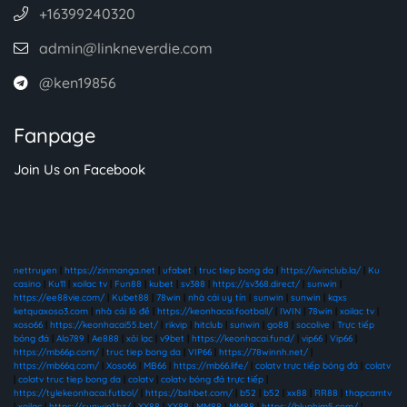
+16399240320
admin@linkneverdie.com
@ken19856
Fanpage
Join Us on Facebook
nettruyen
|
https://zinmanga.net
|
ufabet
|
truc tiep bong da
|
https://iwinclub.la/
|
Ku
casino
|
Ku11
|
xoilac tv
|
Fun88
|
kubet
|
sv388
|
https://sv368.direct/
|
sunwin
|
https://ee88vie.com/
|
Kubet88
|
78win
|
nhà cái uy tín
|
sunwin
|
sunwin
|
kqxs
ketquaxoso3.com
|
nhà cái lô đề
|
https://keonhacai.football/
|
IWIN
|
78win
|
xoilac tv
|
xoso66
|
https://keonhacai55.bet/
|
rikvip
|
hitclub
|
sunwin
|
go88
|
socolive
|
Trực tiếp
bóng đá
|
Alo789
|
Ae888
|
xôi lạc
|
v9bet
|
https://keonhacai.fund/
|
vip66
|
Vip66
|
https://mb66p.com/
|
truc tiep bong da
|
VIP66
|
https://78winnh.net/
|
https://mb66q.com/
|
Xoso66
|
MB66
|
https://mb66.life/
|
colatv trực tiếp bóng đá
|
colatv
|
colatv truc tiep bong da
|
colatv
|
colatv bóng đá trực tiếp
|
https://tylekeonhacai.futbol/
|
https://bshbet.com/
|
b52
|
b52
|
xx88
|
RR88
|
thapcamtv
|
xoilac
|
https://sunwin1.bz/
|
XX88
|
XX88
|
MM88
|
MM88
|
https://bluphim5.com/
|