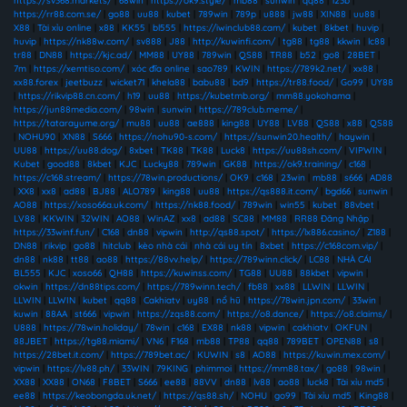
https://sv368.markets/
|
68win
|
https://ok9.style/
|
mb88
|
sunwin
|
qq88
|
123b
|
https://rr88.com.se/
|
go88
|
uu88
|
kubet
|
789win
|
789p
|
u888
|
jw88
|
XIN88
|
uu88
|
X88
|
Tài xỉu online
|
x88
|
KK55
|
bl555
|
https://iwinclub88.cam/
|
kubet
|
8kbet
|
huvip
|
huvip
|
https://nk88w.com/
|
sv888
|
J88
|
http://kuwinfi.com/
|
tg88
|
tg88
|
kkwin
|
lc88
|
tr88
|
DN88
|
https://kjc.ad/
|
MM88
|
UY88
|
789win
|
QS88
|
TR88
|
b52
|
go8
|
28BET
|
7m
|
https://xemtiso.com/
|
xóc đĩa online
|
sao789
|
KWIN
|
https://789k2.net/
|
xx88
|
xx88.forex
|
jeetbuzz
|
wicket71
|
khela88
|
babu88
|
bd9
|
https://tr88.food/
|
Go99
|
UY88
|
https://rikvip88.cn.com/
|
h19
|
uu88
|
https://kubetmb.org/
|
mm88.yokohama
|
https://jun88media.com/
|
98win
|
sunwin
|
https://789club.meme/
|
https://tatarayume.org/
|
mu88
|
uu88
|
ae888
|
king88
|
UY88
|
LV88
|
QS88
|
x88
|
QS88
|
NOHU90
|
XN88
|
S666
|
https://nohu90-s.com/
|
https://sunwin20.health/
|
haywin
|
UU88
|
https://uu88.dog/
|
8xbet
|
TK88
|
TK88
|
Luck8
|
https://uu88sh.com/
|
VIPWIN
|
Kubet
|
good88
|
8kbet
|
KJC
|
Lucky88
|
789win
|
GK88
|
https://ok9.training/
|
c168
|
https://c168.stream/
|
https://78win.productions/
|
OK9
|
c168
|
23win
|
mb88
|
s666
|
AD88
|
XX8
|
xx8
|
ad88
|
BJ88
|
ALO789
|
king88
|
uu88
|
https://qs888.it.com/
|
bgd66
|
sunwin
|
AO88
|
https://xoso66a.uk.com/
|
https://nk88.food/
|
789win
|
win55
|
kubet
|
88vbet
|
LV88
|
KKWIN
|
32WIN
|
AO88
|
WinAZ
|
xx8
|
ad88
|
SC88
|
MM88
|
RR88 Đăng Nhập
|
https://33winf.fun/
|
C168
|
dn88
|
vipwin
|
http://qs88.spot/
|
https://lx886.casino/
|
Z188
|
DN88
|
rikvip
|
go88
|
hitclub
|
kèo nhà cái
|
nhà cái uy tín
|
8xbet
|
https://c168com.vip/
|
dn88
|
nk88
|
tt88
|
ao88
|
https://88vv.help/
|
https://789winn.click/
|
LC88
|
NHÀ CÁI
BL555
|
KJC
|
xoso66
|
QH88
|
https://kuwinss.com/
|
TG88
|
UU88
|
88kbet
|
vipwin
|
okwin
|
https://dn88tips.com/
|
https://789winn.tech/
|
fb88
|
xx88
|
LLWIN
|
LLWIN
|
LLWIN
|
LLWIN
|
kubet
|
qq88
|
Cakhiatv
|
uy88
|
nổ hũ
|
https://78win.jpn.com/
|
33win
|
kuwin
|
88AA
|
st666
|
vipwin
|
https://zqs88.com/
|
https://o8.dance/
|
https://o8.claims/
|
U888
|
https://78win.holiday/
|
78win
|
c168
|
EX88
|
nk88
|
vipwin
|
cakhiatv
|
OKFUN
|
88JBET
|
https://tg88.miami/
|
VN6
|
F168
|
mb88
|
TP88
|
qq88
|
789BET
|
OPEN88
|
s8
|
https://28bet.it.com/
|
https://789bet.ac/
|
KUWIN
|
s8
|
AO88
|
https://kuwin.mex.com/
|
vipwin
|
https://lv88.ph/
|
33WIN
|
79KING
|
phimmoi
|
https://mm88.tax/
|
go88
|
98win
|
XX88
|
XX88
|
ON68
|
F8BET
|
S666
|
ee88
|
88VV
|
dn88
|
lv88
|
ao88
|
luck8
|
Tài xỉu md5
|
ee88
|
https://keobongda.uk.net/
|
https://qs88.sh/
|
NOHU
|
go99
|
Tài xỉu md5
|
King88
|