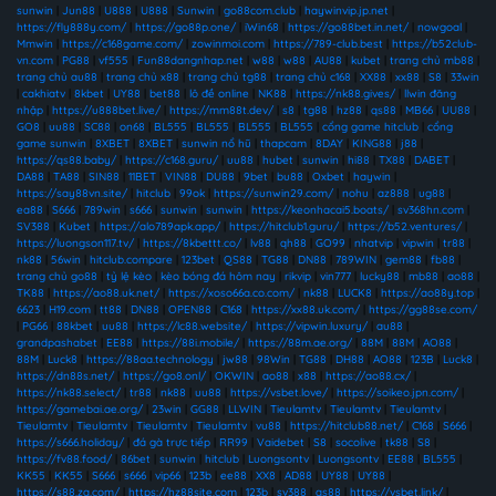
sunwin
|
Jun88
|
U888
|
U888
|
Sunwin
|
go88com.club
|
haywinvip.jp.net
|
https://fly888y.com/
|
https://go88p.one/
|
iWin68
|
https://go88bet.in.net/
|
nowgoal
|
Mmwin
|
https://c168game.com/
|
zowinmoi.com
|
https://789-club.best
|
https://b52club-
vn.com
|
PG88
|
vf555
|
Fun88dangnhap.net
|
w88
|
w88
|
AU88
|
kubet
|
trang chủ mb88
|
trang chủ au88
|
trang chủ x88
|
trang chủ tg88
|
trang chủ c168
|
XX88
|
xx88
|
S8
|
33win
|
cakhiatv
|
8kbet
|
UY88
|
bet88
|
lô đề online
|
NK88
|
https://nk88.gives/
|
llwin đăng
nhập
|
https://u888bet.live/
|
https://mm88t.dev/
|
s8
|
tg88
|
hz88
|
qs88
|
MB66
|
UU88
|
GO8
|
uu88
|
SC88
|
on68
|
BL555
|
BL555
|
BL555
|
BL555
|
cổng game hitclub
|
cổng
game sunwin
|
8XBET
|
8XBET
|
sunwin nổ hũ
|
thapcam
|
8DAY
|
KING88
|
j88
|
https://qs88.baby/
|
https://c168.guru/
|
uu88
|
hubet
|
sunwin
|
hi88
|
TX88
|
DABET
|
DA88
|
TA88
|
SIN88
|
11BET
|
VIN88
|
DU88
|
9bet
|
bu88
|
Oxbet
|
haywin
|
https://say88vn.site/
|
hitclub
|
99ok
|
https://sunwin29.com/
|
nohu
|
az888
|
ug88
|
ea88
|
S666
|
789win
|
s666
|
sunwin
|
sunwin
|
https://keonhacai5.boats/
|
sv368hn.com
|
SV388
|
Kubet
|
https://alo789apk.app/
|
https://hitclub1.guru/
|
https://b52.ventures/
|
https://luongson117.tv/
|
https://8kbettt.co/
|
lv88
|
qh88
|
GO99
|
nhatvip
|
vipwin
|
tr88
|
nk88
|
56win
|
hitclub.compare
|
123bet
|
QS88
|
TG88
|
DN88
|
789WIN
|
gem88
|
fb88
|
trang chủ go88
|
tỷ lệ kèo
|
kèo bóng đá hôm nay
|
rikvip
|
vin777
|
lucky88
|
mb88
|
ao88
|
TK88
|
https://ao88.uk.net/
|
https://xoso66a.co.com/
|
nk88
|
LUCK8
|
https://ao88y.top
|
6623
|
H19.com
|
tt88
|
DN88
|
OPEN88
|
C168
|
https://xx88.uk.com/
|
https://gg88se.com/
|
PG66
|
88kbet
|
uu88
|
https://lc88.website/
|
https://vipwin.luxury/
|
au88
|
grandpashabet
|
EE88
|
https://88i.mobile/
|
https://88m.ae.org/
|
88M
|
88M
|
AO88
|
88M
|
Luck8
|
https://88aa.technology
|
jw88
|
98Win
|
TG88
|
DH88
|
AO88
|
123B
|
Luck8
|
https://dn88s.net/
|
https://go8.onl/
|
OKWIN
|
ao88
|
x88
|
https://ao88.cx/
|
https://nk88.select/
|
tr88
|
nk88
|
uu88
|
https://vsbet.love/
|
https://soikeo.jpn.com/
|
https://gamebai.ae.org/
|
23win
|
GG88
|
LLWIN
|
Tieulamtv
|
Tieulamtv
|
Tieulamtv
|
Tieulamtv
|
Tieulamtv
|
Tieulamtv
|
Tieulamtv
|
vu88
|
https://hitclub88.net/
|
C168
|
S666
|
https://s666.holiday/
|
đá gà trực tiếp
|
RR99
|
Vaidebet
|
S8
|
socolive
|
tk88
|
S8
|
https://fv88.food/
|
86bet
|
sunwin
|
hitclub
|
Luongsontv
|
Luongsontv
|
EE88
|
BL555
|
KK55
|
KK55
|
S666
|
s666
|
vip66
|
123b
|
ee88
|
XX8
|
AD88
|
UY88
|
UY88
|
https://s88.za.com/
|
https://hz88site.com
|
123b
|
sv388
|
qs88
|
https://vsbet.link/
|