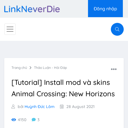
Đăng nhập
Trang chủ
Thảo Luận - Hỏi Đáp
[Tutorial] Install mod và skins
Animal Crossing: New Horizons
bởi
Huỳnh Đức Lâm
28 August 2021
4150
3