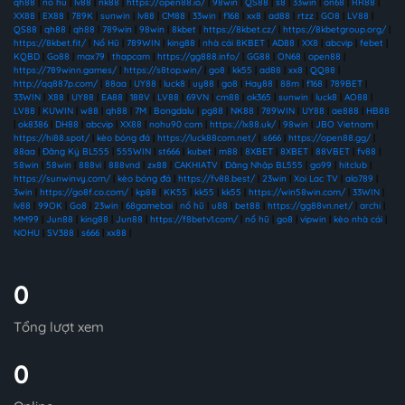
qh88
|
nổ hũ
|
lv88
|
nk88
|
https://open88.io/
|
98win
|
QS88
|
s8
|
33win
|
on68
|
RR88
|
XX88
|
EX88
|
789K
|
sunwin
|
lv88
|
CM88
|
33win
|
f168
|
xx8
|
ad88
|
rtzz
|
GO8
|
LV88
|
QS88
|
qh88
|
qh88
|
789win
|
98win
|
8kbet
|
https://8kbet.cz/
|
https://8kbetgroup.org/
|
https://8kbet.fit/
|
Nổ Hũ
|
789WIN
|
king88
|
nhà cái 8KBET
|
AD88
|
XX8
|
abcvip
|
febet
|
KQBD
|
Go88
|
max79
|
thapcam
|
https://gg888.info/
|
GG88
|
ON68
|
open88
|
https://789winn.games/
|
https://s8top.win/
|
go8
|
kk55
|
ad88
|
xx8
|
QQ88
|
http://qq887p.com/
|
88aa
|
UY88
|
luck8
|
uy88
|
go8
|
Hay88
|
88m
|
f168
|
789BET
|
33WIN
|
X88
|
UY88
|
EA88
|
188V
|
LV88
|
69VN
|
cm88
|
ok365
|
sunwin
|
luck8
|
AO88
|
LV88
|
KUWIN
|
w88
|
qh88
|
7M
|
Bongdalu
|
pg88
|
NK88
|
789WIN
|
UY88
|
ae888
|
HB88
|
ok8386
|
DH88
|
abcvip
|
XX88
|
nohu90 com
|
https://lx88.uk/
|
98win
|
JBO Vietnam
|
https://hi88.spot/
|
kèo bóng đá
|
https://luck88com.net/
|
s666
|
https://open88.gg/
|
88aa
|
Đăng Ký BL555
|
555WIN
|
st666
|
kubet
|
m88
|
8XBET
|
8XBET
|
88VBET
|
fv88
|
58win
|
58win
|
888vi
|
888vnd
|
zx88
|
CAKHIATV
|
Đăng Nhập BL555
|
go99
|
hitclub
|
https://sunwinvy.com/
|
kèo bóng đá
|
https://fv88.best/
|
23win
|
Xoi Lac TV
|
alo789
|
3win
|
https://go8f.co.com/
|
kp88
|
KK55
|
kk55
|
kk55
|
https://win58win.com/
|
33WIN
|
lv88
|
99OK
|
Go8
|
23win
|
68gamebai
|
nổ hũ
|
u88
|
bet88
|
https://gg88vn.net/
|
archi
|
MM99
|
Jun88
|
king88
|
Jun88
|
https://f8betv1.com/
|
nổ hũ
|
go8
|
vipwin
|
kèo nhà cái
|
NOHU
|
SV388
|
s666
|
xx88
|
0
Tổng lượt xem
0