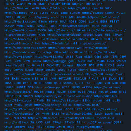
|
Hubet
|
Win55
|
MM88
|
XN88
|
Cakhiatv
|
HM88
|
https://u8888.house/
|
https://e68win.net
|
ev99
|
https://c168.buzz/
|
https://fly88.in/
|
open88
|
188V
|
https://S8.today
|
NK88
|
BL555
|
KK55
|
88aa
|
Sunwin
|
https://b52club14.com/
|
KUWIN
|
NOHU
|
789win
|
https://gavangtvv.cc/
|
C168
|
lx88
|
Ae888
|
https://8xbet1.co.com/
|
https://8xbet8x.it.com/
|
98win
|
68win
|
88AA
|
AO88
|
GO99
|
LLWIN
|
GG88
|
F8BET
|
555win
|
mb88
|
AO88
|
KING88
|
LX88
|
https://8kbet.com.ph/
|
33win
|
nohu90
|
https://twin68.gr.com/
|
SV368
|
https://8kbet.cafe/
|
8kbet
|
https://shbet-okvip.uk.com/
|
https://on68info.com/
|
77ag
|
https://gavangtv.global/
|
xoso66
|
QS88
|
U88
|
789win
|
https://mitomtv.cx/
|
LC88
|
lô đề online
|
xoso66
|
kèo nhà cái
|
789WIN
|
rs88
|
QH888
|
http://go99me.com/
|
8xx
|
https://58win1.info/
|
tv88
|
https://socolive.ai/
|
https://keonhacai555.us.com/
|
https://keonhacai55.ws/
|
http://hitclub1.ac/
|
https://iwinclub8.com/
|
https://gem88.in.net/
|
mb88
|
uu88
|
https://uu88.date/
|
https://new88.land/
|
https://new882.info/
|
UY88
|
77ag
|
ok365
|
G666
|
c168
|
789k
|
789F
|
789F
|
789F
|
789F
|
nổ hũ
|
https://kqbd.gg/
|
go88
|
AD88
|
au88
|
mu88
|
luck8
|
999bet
|
kèo nhà cái 5
|
red88
|
vic88
|
OKWINTV
|
luckywin
|
RIKVIP
|
B52
|
123B
|
LUCK8
|
st666
|
go88
|
78WIN
|
kubet
|
8kbet
|
ga6789
|
DN88
|
FLY88
|
98WIN
|
https://qs88.health/
|
Sunwin
|
https://new88.energy/
|
https://viscard.de.com/
|
https://ea88.us.org/
|
33win
|
X88
|
EX88
|
vipwin
|
tr88
|
qs88
|
UY88
|
HITCLUB
|
B52CLUB
|
RIKVIP
|
U88
|
8kbet
|
88I
|
88AA
|
uu88
|
bet88
|
s8
|
s8
|
ao88
|
qh88
|
xoso66
|
QH88
|
MU88
|
uy88
|
x88
|
lv88
|
lc88
|
UU88
|
HUBET
|
B52club
|
xoso66vn.app
|
UY88
|
MM99
|
ok8386
|
https://vsbetz.net/
|
https://vsbet365.io/
|
Hay88
|
Hay88
|
Hay88
|
NK88
|
uy88
|
Ae888
|
new88
|
33ag
|
UY88
|
UY88
|
U88
|
98WIN
|
https://luck8.style/
|
https://13win.studio/
|
https://789p.biz/
|
https://98win.toys/
|
VIPWIN
|
S8
|
https://siu88.co.com
|
88NN
|
thabet
|
tk88
|
uu88
|
kubet
|
mu88
|
gg88
|
https://go8.ae.org/
|
Nổ Hũ
|
https://nohu.best/
|
https://go99.com.se/
|
TT88
|
68win
|
kuwin
|
TG88
|
LX88
|
lv88
|
https://luck8.esq/
|
https://luck8.games/
|
O8
|
VN88
|
EX88
|
https://sunwin20.info/
|
32win
|
Luck8
|
ee88
|
uu88
|
NOHU90
|
https://red88.de.com
|
https://uk88sport.com.se
|
max79
|
llwin
|
https://on68.live/
|
S8
|
kk55
|
lc88
|
789win
|
98WIN
|
S8
|
https://28bet.green/
|
QS88
|
CM88
|
Socolive
|
pg66
|
tt88
|
hello88
|
23win
|
888b
|
https://123ga.app/
|