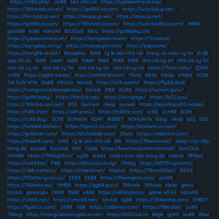
|
https://hi88.pink/
|
cm88
|
kèo nhà cái
|
https://tylekeonhacai.top/
|
https://789clubb.uk.net/
|
https://go888.sa.com/
|
https://iwinclub.jp.net/
|
https://hitclubb.jp.net/
|
https://rikvipp.jp.net/
|
https://taixiu.jp.net/
|
https://go88b.co.com/
|
https://789club1.co.com/
|
https://iwinclub86.co.com/
|
MB66
|
good88
|
ko66
|
nohu90
|
B52Club
|
k8cc
|
https://go88play.site
|
https://tylekeonhacai.vin/
|
https://bongdaso.team/
|
https://7m.band/
|
https://bongdalu.army/
|
https://nhacaiuytin.moi/
|
https://kqbd.one/
|
https://bong88.se.net/
|
Bongdalu
|
fb88
|
tỷ lệ kèo nhà cái
|
trang cá cược uy tín
|
lô đề
|
app tài xỉu
|
fb88
|
vsbet
|
uk88
|
fabet
|
fb88
|
fb88
|
fb88
|
nhà cái uy tín
|
nhà cái uy tín
|
nhà cái uy tín
|
nhà cái uy tín
|
nhà cái uy tín
|
nhà cái uy tín
|
https://7mcn.voto/
|
QS88
|
cm88
|
https://qq88.media/
|
https://ok99678.com/
|
77win
|
88XX
|
Rikvip
|
V9Bet
|
SC88
|
TẢI SUN WIN
|
Da88
|
Hitclub
|
Hitclub
|
https://ok9.watch/
|
https://fly88.deal/
|
https://trangcacuocbongda.bio/
|
hitclub
|
Z188
|
AO88
|
https://sunwin.guru/
|
https://go88.baby/
|
https://hitclub.cab/
|
https://iwin.page/
|
https://b52.you/
|
https://789club-ceo.net/
|
B52
|
Gemwin
|
rikvip
|
sunwin
|
https://keonhacai55.mobile/
|
https://hi88.chat/
|
https://ok9.press/
|
https://hi88fz.com/
|
sc88
|
Jun88
|
SC88
|
https://sc88.day/
|
SC88
|
SUNWIN
|
8DAY
|
188BET
|
NOHUWIN
|
8day
|
rikvip
|
b52
|
b52
|
https://hello88.kitchen/
|
https://1gom2.co.com/
|
https://bomwin.cn.com/
|
https://go88net.com/
|
https://b52club68.com/
|
23win
|
https://rikbet1.cn.com/
|
https://8xbetlt.com/
|
m88
|
tỷ lệ kèo nhà cái
|
88I
|
https://78winni.net/
|
xoilac trực tiếp
bóng đá
|
xoso66
|
Socolive
|
8XX
|
Vip66
|
https://keonhacai.international/
|
SumClub
|
IWIN68
|
https://79king1.fun/
|
uy88
|
shbet
|
colatv trực tiếp bóng đá
|
cakhia
|
789bet
|
https://ea88.bio/
|
F168
|
https://b52club.study/
|
79king
|
https://bl555.systems/
|
https://c168.markets/
|
https://shbetk.net/
|
90phut
|
https://78win01.bet/
|
KK55
|
https://92lotterycom.us/
|
EE88
|
EE88
|
https://78wingenz.com/
|
jun88
|
https://789bets.biz/
|
MM88
|
https://gg88.guru/
|
789club
|
789club
|
rikvip
|
gmnc
|
hitclub
|
gavangtv
|
FB88
|
fb88
|
u888
|
https://u888.photo/
|
game nổ hũ
|
nohu90
|
https://u888j.net/
|
https://vnsc88.net/
|
hitclub
|
tg88
|
https://789bethp.com/
|
SHBET
|
https://fly88.co.com/
|
U888
|
c168
|
https://c168mov.com/
|
https://f168.dad/
|
uu88
|
79king
|
https://trangcadobongda.uk.net/
|
https://b52club.to
|
68gb
|
go99
|
au88
|
88xx
|