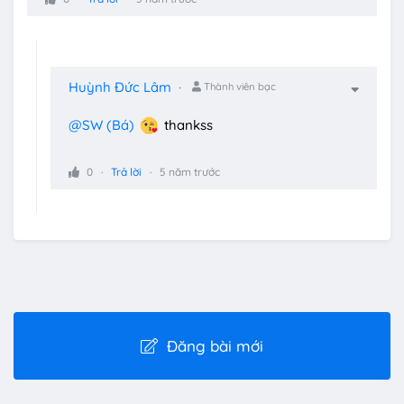
Huỳnh Đức Lâm
Thành viên bạc
@SW (Bá)
thankss
0
Trả lời
5 năm trước
Đăng bài mới