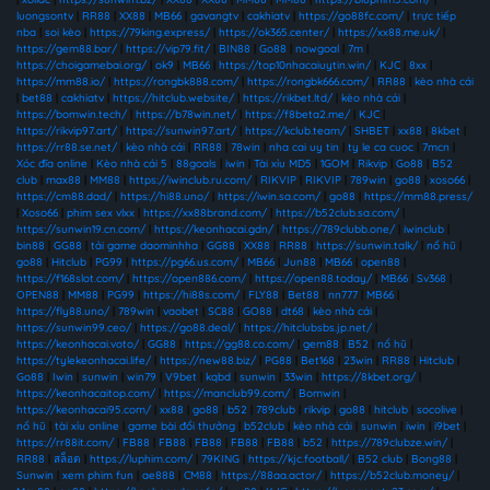
luongsontv
|
RR88
|
XX88
|
MB66
|
gavangtv
|
cakhiatv
|
https://go88fc.com/
|
trực tiếp
nba
|
soi kèo
|
https://79king.express/
|
https://ok365.center/
|
https://xx88.me.uk/
|
https://gem88.bar/
|
https://vip79.fit/
|
BIN88
|
Go88
|
nowgoal
|
7m
|
https://choigamebai.org/
|
ok9
|
MB66
|
https://top10nhacaiuytin.win/
|
KJC
|
8xx
|
https://mm88.io/
|
https://rongbk888.com/
|
https://rongbk666.com/
|
RR88
|
kèo nhà cái
|
bet88
|
cakhiatv
|
https://hitclub.website/
|
https://rikbet.ltd/
|
kèo nhà cái
|
https://bomwin.tech/
|
https://b78win.net/
|
https://f8beta2.me/
|
KJC
|
https://rikvip97.art/
|
https://sunwin97.art/
|
https://kclub.team/
|
SHBET
|
xx88
|
8kbet
|
https://rr88.se.net/
|
kèo nhà cái
|
RR88
|
78win
|
nha cai uy tin
|
ty le ca cuoc
|
7mcn
|
Xóc đĩa online
|
Kèo nhà cái 5
|
88goals
|
iwin
|
Tài xỉu MD5
|
1GOM
|
Rikvip
|
Go88
|
B52
club
|
max88
|
MM88
|
https://iwinclub.ru.com/
|
RIKVIP
|
RIKVIP
|
789win
|
go88
|
xoso66
|
https://cm88.dad/
|
https://hi88.uno/
|
https://iwin.sa.com/
|
go88
|
https://mm88.press/
|
Xoso66
|
phim sex vlxx
|
https://xx88brand.com/
|
https://b52club.sa.com/
|
https://sunwin19.cn.com/
|
https://keonhacai.gdn/
|
https://789clubb.one/
|
iwinclub
|
bin88
|
GG88
|
tải game daominhha
|
GG88
|
XX88
|
RR88
|
https://sunwin.talk/
|
nổ hũ
|
go88
|
Hitclub
|
PG99
|
https://pg66.us.com/
|
MB66
|
Jun88
|
MB66
|
open88
|
https://f168slot.com/
|
https://open886.com/
|
https://open88.today/
|
MB66
|
Sv368
|
OPEN88
|
MM88
|
PG99
|
https://hi88s.com/
|
FLY88
|
Bet88
|
nn777
|
MB66
|
https://fly88.uno/
|
789win
|
vaobet
|
SC88
|
GO88
|
dt68
|
kèo nhà cái
|
https://sunwin99.ceo/
|
https://go88.deal/
|
https://hitclubsbs.jp.net/
|
https://keonhacai.voto/
|
GG88
|
https://gg88.co.com/
|
gem88
|
B52
|
nổ hũ
|
https://tylekeonhacai.life/
|
https://new88.biz/
|
PG88
|
Bet168
|
23win
|
RR88
|
Hitclub
|
Go88
|
Iwin
|
sunwin
|
win79
|
V9bet
|
kqbd
|
sunwin
|
33win
|
https://8kbet.org/
|
https://keonhacaitop.com/
|
https://manclub99.com/
|
Bomwin
|
https://keonhacai95.com/
|
xx88
|
go88
|
b52
|
789club
|
rikvip
|
go88
|
hitclub
|
socolive
|
nổ hũ
|
tài xỉu online
|
game bài đổi thưởng
|
b52club
|
kèo nhà cái
|
sunwin
|
iwin
|
i9bet
|
https://rr88it.com/
|
FB88
|
FB88
|
FB88
|
FB88
|
FB88
|
b52
|
https://789clubze.win/
|
RR88
|
สล็อต
|
https://luphim.com/
|
79KING
|
https://kjc.football/
|
B52 club
|
Bong88
|
Sunwin
|
xem phim fun
|
ae888
|
CM88
|
https://88aa.actor/
|
https://b52club.money/
|