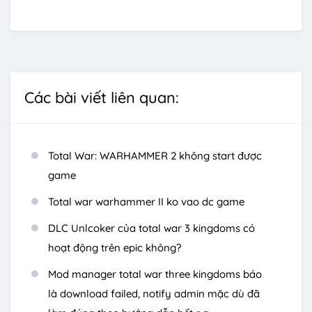
Các bài viết liên quan:
Total War: WARHAMMER 2 không start được
game
Total war warhammer II ko vao dc game
DLC Unlcoker của total war 3 kingdoms có
hoạt động trên epic không?
Mod manager total war three kingdoms báo
là download failed, notify admin mặc dù đã