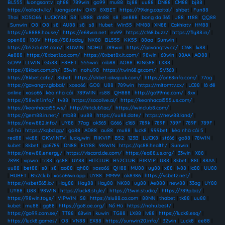
BL555
|
luongsontv
|
qh88
|
789win
|
go99
|
mu88
|
bj88
|
uu88
|
DN88
|
CM88
|
bj88
|
https://xoilactv.llc/
|
luongsontv
|
OK9
|
8XBET
|
https://79king.capital/
|
shbet
|
Fun88
Thai
|
XOSO66
|
LUCKY88
|
S8
|
U888
|
dn88
|
s8
|
ae888
|
bong da 365
|
J88
|
tt88
|
QQ88
|
Sunwin
|
O8
|
O8
|
s8
|
AU88
|
s8
|
s8
|
Hubet
|
Win55
|
MM88
|
XN88
|
Cakhiatv
|
HM88
|
https://u8888.house/
|
https://e68win.net
|
ev99
|
https://c168.buzz/
|
https://fly88.in/
|
open88
|
188V
|
https://S8.today
|
NK88
|
BL555
|
KK55
|
88aa
|
Sunwin
|
https://b52club14.com/
|
KUWIN
|
NOHU
|
789win
|
https://gavangtvv.cc/
|
C168
|
lx88
|
Ae888
|
https://8xbet1.co.com/
|
https://8xbet8x.it.com/
|
98win
|
68win
|
88AA
|
AO88
|
GO99
|
LLWIN
|
GG88
|
F8BET
|
555win
|
mb88
|
AO88
|
KING88
|
LX88
|
https://8kbet.com.ph/
|
33win
|
nohu90
|
https://twin68.gr.com/
|
SV368
|
https://8kbet.cafe/
|
8kbet
|
https://shbet-okvip.uk.com/
|
https://on68info.com/
|
77ag
|
https://gavangtv.global/
|
xoso66
|
GO8
|
U88
|
789win
|
https://mitomtv.cx/
|
LC88
|
lô đề
online
|
xoso66
|
kèo nhà cái
|
789WIN
|
rs88
|
QH888
|
http://go99me.com/
|
8xx
|
https://58win1.info/
|
tv88
|
https://socolive.ai/
|
https://keonhacai555.us.com/
|
https://keonhacai55.ws/
|
http://hitclub1.ac/
|
https://iwinclub8.com/
|
https://gem88.in.net/
|
mb88
|
uu88
|
https://uu88.date/
|
https://new88.land/
|
https://new882.info/
|
UY88
|
77ag
|
ok365
|
G666
|
c168
|
789k
|
789F
|
789F
|
789F
|
789F
|
nổ hũ
|
https://kqbd.gg/
|
go88
|
AD88
|
au88
|
mu88
|
luck8
|
999bet
|
kèo nhà cái 5
|
red88
|
vic88
|
OKWINTV
|
luckywin
|
RIKVIP
|
B52
|
123B
|
LUCK8
|
st666
|
go88
|
78WIN
|
kubet
|
8kbet
|
ga6789
|
DN88
|
FLY88
|
98WIN
|
https://qs88.health/
|
Sunwin
|
https://new88.energy/
|
https://viscard.de.com/
|
https://ea88.us.org/
|
33win
|
X88
|
789K
|
vipwin
|
tr88
|
qs88
|
UY88
|
HITCLUB
|
B52CLUB
|
RIKVIP
|
U88
|
8kbet
|
88I
|
88AA
|
uu88
|
bet88
|
s8
|
s8
|
ao88
|
qh88
|
xoso66
|
QH88
|
MU88
|
uy88
|
x88
|
lv88
|
lc88
|
UU88
|
HUBET
|
B52club
|
xoso66vn.app
|
UY88
|
MM99
|
ok8386
|
https://vsbetz.net/
|
https://vsbet365.io/
|
Hay88
|
Hay88
|
Hay88
|
NK88
|
uy88
|
Ae888
|
new88
|
33ag
|
UY88
|
UY88
|
U88
|
98WIN
|
https://luck8.style/
|
https://13win.studio/
|
https://789p.biz/
|
https://98win.toys/
|
VIPWIN
|
S8
|
https://siu88.co.com
|
88NN
|
thabet
|
tk88
|
uu88
|
kubet
|
mu88
|
gg88
|
https://go8.ae.org/
|
Nổ Hũ
|
https://nohu.best/
|
https://go99.com.se/
|
TT88
|
68win
|
kuwin
|
TG88
|
LX88
|
lv88
|
https://luck8.esq/
|
https://luck8.games/
|
O8
|
VN88
|
EX88
|
https://sunwin20.info/
|
32win
|
Luck8
|
ee88
|