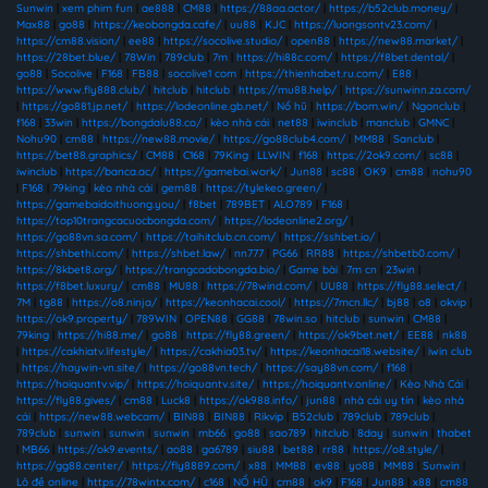
Sunwin
|
xem phim fun
|
ae888
|
CM88
|
https://88aa.actor/
|
https://b52club.money/
|
Max88
|
go88
|
https://keobongda.cafe/
|
uu88
|
KJC
|
https://luongsontv23.com/
|
https://cm88.vision/
|
ee88
|
https://socolive.studio/
|
open88
|
https://new88.market/
|
https://28bet.blue/
|
78Win
|
789club
|
7m
|
https://hi88c.com/
|
https://f8bet.dental/
|
go88
|
Socolive
|
F168
|
FB88
|
socolive1 com
|
https://thienhabet.ru.com/
|
E88
|
https://www.fly888.club/
|
hitclub
|
hitclub
|
https://mu88.help/
|
https://sunwinn.za.com/
|
https://go881.jp.net/
|
https://lodeonline.gb.net/
|
Nổ hũ
|
https://bom.win/
|
Ngonclub
|
f168
|
33win
|
https://bongdalu88.co/
|
kèo nhà cái
|
net88
|
iwinclub
|
manclub
|
GMNC
|
Nohu90
|
cm88
|
https://new88.movie/
|
https://go88club4.com/
|
MM88
|
Sanclub
|
https://bet88.graphics/
|
CM88
|
C168
|
79King
|
LLWIN
|
f168
|
https://2ok9.com/
|
sc88
|
iwinclub
|
https://banca.ac/
|
https://gamebai.work/
|
Jun88
|
sc88
|
OK9
|
cm88
|
nohu90
|
F168
|
79king
|
kèo nhà cái
|
gem88
|
https://tylekeo.green/
|
https://gamebaidoithuong.you/
|
f8bet
|
789BET
|
ALO789
|
F168
|
https://top10trangcacuocbongda.com/
|
https://lodeonline2.org/
|
https://go88vn.sa.com/
|
https://taihitclub.cn.com/
|
https://sshbet.io/
|
https://shbethi.com/
|
https://shbet.law/
|
nn777
|
PG66
|
RR88
|
https://shbetb0.com/
|
https://8kbet8.org/
|
https://trangcadobongda.bio/
|
Game bài
|
7m cn
|
23win
|
https://f8bet.luxury/
|
cm88
|
MU88
|
https://78wind.com/
|
UU88
|
https://fly88.select/
|
7M
|
tg88
|
https://o8.ninja/
|
https://keonhacai.cool/
|
https://7mcn.llc/
|
bj88
|
o8
|
okvip
|
https://ok9.property/
|
789WIN
|
OPEN88
|
GG88
|
78win.so
|
hitclub
|
sunwin
|
CM88
|
79king
|
https://hi88.me/
|
go88
|
https://fly88.green/
|
https://ok9bet.net/
|
EE88
|
nk88
|
https://cakhiatv.lifestyle/
|
https://cakhia03.tv/
|
https://keonhacai18.website/
|
iwin club
|
https://haywin-vn.site/
|
https://go88vn.tech/
|
https://say88vn.com/
|
f168
|
https://hoiquantv.vip/
|
https://hoiquantv.site/
|
https://hoiquantv.online/
|
Kèo Nhà Cái
|
https://fly88.gives/
|
cm88
|
Luck8
|
https://ok988.info/
|
jun88
|
nhà cái uy tín
|
kèo nhà
cái
|
https://new88.webcam/
|
BIN88
|
BIN88
|
Rikvip
|
B52club
|
789club
|
789club
|
789club
|
sunwin
|
sunwin
|
sunwin
|
mb66
|
go88
|
sao789
|
hitclub
|
8day
|
sunwin
|
thabet
|
MB66
|
https://ok9.events/
|
ao88
|
ga6789
|
siu88
|
bet88
|
rr88
|
https://o8.style/
|
https://gg88.center/
|
https://fly8889.com/
|
x88
|
MM88
|
ev88
|
yo88
|
MM88
|
Sunwin
|
Lô đề online
|
https://78wintx.com/
|
c168
|
NỔ HŨ
|
cm88
|
ok9
|
F168
|
Jun88
|
x88
|
cm88