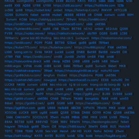
hitclub
|
Luongsontv
|
Luongsontv
|
EE88
|
BL555
|
KK55
|
KK55
|
S666
|
s666
|
vip66
|
123b
|
ee88
|
XX8
|
AD88
|
UY88
|
UY88
|
https://s88.za.com/
|
https://hz88site.com
|
123b
|
sv388
|
qs88
|
https://vsbet.link/
|
onbet
|
https://febetvip.it.com/
|
RIKVIP
|
HITCLUB
|
GO88
|
SUNWIN
|
fabet
|
net88
|
mubet
|
AE888
|
AE888
|
o8
|
ON68
|
sunwin
|
uu88
|
88M
|
Sunwin
|
KO66
|
https://alahlyg.sa.com/
|
789win
|
https://on686.com/
|
https://on683.com/
|
F8BET
|
https://keonhacai5.com/
|
s666
|
ok8386
|
https://tylekeo88s.com/
|
qq88
|
c168
|
33win
|
BET88
|
nổ hũ
|
onbet
|
b52club
|
QS88
|
FV88
|
https://xoilac.movie/
|
https://rakhoitv.network/
|
alo789
|
GG88
|
Go88
|
LC88
|
789bet.tv
|
game bài đổi thưởng
|
kèo nhà cái 5
|
Luckywin
|
https://mobamonster.com/
|
https://on68i.com/
|
PG99
|
PG88
|
BET88
|
123bet
|
go88
|
go88
|
789bet
|
https://kubet773.com/
|
https://kubetqw.com/
|
https://mu886.pizza/
|
F168
|
ok8386
|
LX88
|
lương sơn tv
|
SV66
|
NK88
|
Luck8
|
Luck8
|
DN88
|
Bet88
|
Bet88
|
new88
|
O8
|
cf789
|
f168
|
https://on68c.com/
|
cm88
|
Jun88
|
JW88
|
cm88
|
F168
|
on68
|
https://taixiuonline.direct
|
w88
|
rikvip
|
HZ88
|
LX88
|
u888
|
jw88
|
lv88
|
98win
|
ml88.vegas
|
VIP66
|
mv66
|
ml88
|
luck8
|
S666
|
789bet
|
qq88
|
Sunwin
|
8kbet
|
MK8
|
https://cakhiatv.express/
|
39bet
|
https://nhacaiuytin88.ae.org/
|
nohu90 com
|
https://go88club.ru.com/
|
kingfun
|
thabet
|
https://kqbd.mx
|
PG88
|
ok8386
|
https://cakhiatv365.com/
|
nowgoal
|
https://keonhacai5.ru.com/
|
EE88
|
nohu90
|
7m
|
LUCK8
|
NK88
|
sunwin
|
u888
|
kèo nhà cái
|
tỷ lệ cá cược
|
trang cá độ bóng đá
|
tỷ lệ
kèo nhà cái
|
sunwin
|
go88
|
cf68
|
cm88
|
u888
|
u888
|
qh88
|
KUBET88
|
UU88
|
https://on682.com/
|
Na99
|
https://llwin.you/
|
https://gg88.you/
|
BJ88
|
SV888
|
luck8
|
https://gk88-z1.com/
|
ok8386
|
ON68
|
789win
|
TK688
|
bongdalu
|
fb88
|
m88
|
win55
|
86bet
|
https://go88v2.net/
|
qs88
|
GG88
|
lv88
|
https://new88pm.com/
|
On68
|
https://gg88fun.com
|
go88
|
U888
|
Hello88
|
ABC88
|
VIPWIN
|
78WIN
|
MK8
|
on68
|
s66
|
XOSO66
|
LUCK8
|
88M
|
uy88
|
mb88
|
QS88
|
ST666
|
DN88
|
GO99
|
KO66
|
QS88
|
ok8386
|
S666
|
CAKHIATV
|
SOCOLIVE
|
33win
|
mu88
|
MB66
|
cf68
|
MK8
|
LV88
|
LV88
|
79king
|
88AA
|
BET88
|
bj88
|
888VND
|
TG88
|
188V
|
98WIN
|
https://keobongda.com/
|
febet
|
haywin
|
789club
|
go88
|
33win
|
O8
|
https://hi88.tours/
|
36WIN
|
EA88
|
8US
|
Motchill
|
TDTC
|
TD88
|
TD88
|
VLXX
|
Sex Việt
|
Heovl
|
JAV HD
|
VLXX
|
Nohu
|
NOHU
|
23win
|
https://ok9.today/
|
KK55
|
KK55
|
BL555
|
luck8
|
123b
|
ko66
|
https://hay88.org.uk/
|