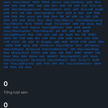
vipwin
|
https://lv88.ph/
|
33WIN
|
79KING
|
phimmoi
|
https://mm88.tax/
|
go88
|
98win
|
XX88
|
XX88
|
ON68
|
F8BET
|
S666
|
ee88
|
88VV
|
dn88
|
lv88
|
ao88
|
luck8
|
Tài xỉu md5
|
ee88
|
https://keobongda.uk.net/
|
https://qs88.sh/
|
NOHU
|
go99
|
Tài xỉu md5
|
King88
|
qh88
|
nổ hũ
|
lv88
|
nk88
|
https://open88.io/
|
98win
|
QS88
|
s8
|
33win
|
on68
|
RR88
|
XX88
|
EX88
|
789K
|
sunwin
|
lv88
|
CM88
|
33win
|
f168
|
xx8
|
ad88
|
rtzz
|
GO8
|
LV88
|
QS88
|
qh88
|
qh88
|
789win
|
98win
|
8kbet
|
https://8kbet.cz/
|
https://8kbetgroup.org/
|
https://8kbet.fit/
|
Nổ Hũ
|
789WIN
|
king88
|
nhà cái 8KBET
|
AD88
|
XX8
|
abcvip
|
febet
|
KQBD
|
Go88
|
max79
|
thapcam
|
https://gg888.info/
|
GG88
|
ON68
|
open88
|
https://789winn.games/
|
https://s8top.win/
|
go8
|
kk55
|
ad88
|
xx8
|
QQ88
|
http://qq887p.com/
|
88aa
|
UY88
|
luck8
|
uy88
|
go8
|
Hay88
|
88m
|
f168
|
789BET
|
33WIN
|
X88
|
UY88
|
EA88
|
188V
|
LV88
|
69VN
|
cm88
|
ok365
|
sunwin
|
luck8
|
AO88
|
LV88
|
KUWIN
|
w88
|
qh88
|
7M
|
Bongdalu
|
pg88
|
NK88
|
789WIN
|
UY88
|
ae888
|
HB88
|
ok8386
|
DH88
|
abcvip
|
XX88
|
nohu90 com
|
https://lx88.uk/
|
98win
|
JBO Vietnam
|
https://hi88.spot/
|
kèo bóng đá
|
https://luck88com.net/
|
s666
|
https://open88.gg/
|
88aa
|
Đăng Ký BL555
|
555WIN
|
st666
|
kubet
|
m88
|
8XBET
|
8XBET
|
88VBET
|
fv88
|
58win
|
58win
|
888vi
|
888vnd
|
zx88
|
CAKHIATV
|
Đăng Nhập BL555
|
go99
|
hitclub
|
https://sunwinvy.com/
|
kèo bóng đá
|
https://fv88.best/
|
23win
|
Xoi Lac TV
|
alo789
|
3win
|
https://go8f.co.com/
|
kp88
|
KK55
|
kk55
|
kk55
|
https://win58win.com/
|
33WIN
|
lv88
|
99OK
|
Go8
|
23win
|
0
Tổng lượt xem
0