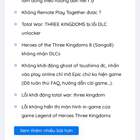
làm đúng theo hướng dẫn hết r ạ
Không Remote Play Together được ?
Total War: THREE KINGDOMS bị lỗi DLC
unlocker
Heroes of the Three Kingdoms 8 (Sango8)
không nhận DLCs
Không khởi động ghost of tsushima đc, nhấn
vào play online chỉ mở Epic chứ ko hiện game
(Đã tuân thủ FAQ, hướng dẫn cài game...).
Lỗi khởi động total war: three kingdom
Lỗi không hiển thị màn hình in-game của
game Legend of Heroes Three Kingdoms
Xem thêm nhiều bài hơn