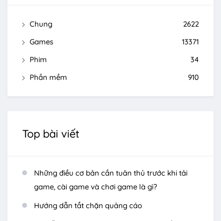
Chung
2622
Games
13371
Phim
34
Phần mềm
910
Top bài viết
Những điều cơ bản cần tuân thủ trước khi tải
game, cài game và chơi game là gì?
Hướng dẫn tắt chặn quảng cáo