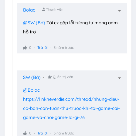
Bolac
Thành viên
@SW (Bá)
Tôi cx gặp lỗi tương tự mong adm
hỗ trợ
0
Trả lời
3 năm trước
SW (Bá)
Quản trị viên
@Bolac
https://linkneverdie.com/thread/nhung-dieu-
co-ban-can-tuan-thu-truoc-khi-tai-game-cai-
game-va-choi-game-la-gi-76
0
Trả lời
3 năm trước