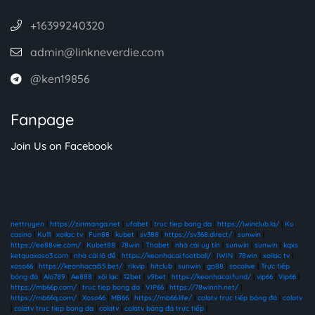
+16399240320
admin@linkneverdie.com
@ken19856
Fanpage
Join Us on Facebook
nettruyen
|
https://zinmanga.net
|
ufabet
|
truc tiep bong da
|
https://iwinclub.la/
|
Ku
casino
|
Ku11
|
xoilac tv
|
Fun88
|
kubet
|
sv388
|
https://sv368.direct/
|
sunwin
|
https://ee88vie.com/
|
Kubet88
|
78win
|
Thabet
|
nhà cái uy tín
|
sunwin
|
sunwin
|
kqxs
ketquaxoso3.com
|
nhà cái lô đề
|
https://keonhacai.football/
|
IWIN
|
78win
|
xoilac tv
|
xoso66
|
https://keonhacai55.bet/
|
rikvip
|
hitclub
|
sunwin
|
go88
|
socolive
|
Trực tiếp
bóng đá
|
Alo789
|
Ae888
|
xôi lạc
|
12bet
|
v9bet
|
https://keonhacai.fund/
|
vip66
|
Vip66
|
https://mb66p.com/
|
truc tiep bong da
|
VIP66
|
https://78winnh.net/
|
https://mb66q.com/
|
Xoso66
|
MB66
|
https://mb66.life/
|
colatv trực tiếp bóng đá
|
colatv
|
colatv truc tiep bong da
|
colatv
|
colatv bóng đá trực tiếp
|