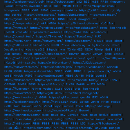
https://tylekeonhacai.futbol/
|
https://bshbet.com/
|
b52
|
b52
|
xx88
|
RR88
|
thapcamtv
|
xoilac
|
https://sunwin1.bz/
|
XX88
|
XX88
|
MM88
|
MM88
|
https://bluphim5.com/
|
luongsontv
|
RR88
|
XX88
|
MB66
|
gavangtv
|
cakhiatv
|
https://go88fc.com/
|
trực tiếp
nba
|
soi kèo
|
https://79king.express/
|
https://ok365.center/
|
https://xx88.me.uk/
|
https://gem88.bar/
|
https://vip79.fit/
|
BIN88
|
Go88
|
nowgoal
|
7m
|
https://choigamebai.org/
|
ok9
|
MB66
|
https://top10nhacaiuytin.win/
|
KJC
|
8xx
|
https://mm88.io/
|
https://rongbk888.com/
|
https://rongbk666.com/
|
RR88
|
kèo nhà cái
|
bet88
|
cakhiatv
|
https://hitclub.website/
|
https://rikbet.ltd/
|
kèo nhà cái
|
https://bomwin.tech/
|
https://b78win.net/
|
https://f8beta2.me/
|
KJC
|
https://rikvip97.art/
|
https://sunwin97.art/
|
https://kclub.team/
|
SHBET
|
xx88
|
8kbet
|
https://rr88.se.net/
|
kèo nhà cái
|
RR88
|
78win
|
nha cai uy tin
|
ty le ca cuoc
|
7mcn
|
Xóc đĩa online
|
Kèo nhà cái 5
|
88goals
|
iwin
|
Tài xỉu MD5
|
1GOM
|
Rikvip
|
Go88
|
B52
club
|
max88
|
MM88
|
https://iwinclub.ru.com/
|
RIKVIP
|
RIKVIP
|
789win
|
go88
|
xoso66
|
https://cm88.dad/
|
https://hi88.uno/
|
https://iwin.sa.com/
|
go88
|
https://mm88.press/
|
Xoso66
|
phim sex vlxx
|
https://xx88brand.com/
|
https://b52club.sa.com/
|
https://sunwin19.cn.com/
|
https://keonhacai.gdn/
|
https://789clubb.one/
|
iwinclub
|
bin88
|
GG88
|
tải game daominhha
|
GG88
|
XX88
|
RR88
|
https://sunwin.talk/
|
nổ hũ
|
go88
|
Hitclub
|
PG99
|
https://pg66.us.com/
|
MB66
|
Jun88
|
MB66
|
open88
|
https://f168slot.com/
|
https://open886.com/
|
https://open88.today/
|
MB66
|
Sv368
|
OPEN88
|
MM88
|
PG99
|
https://hi88s.com/
|
FLY88
|
Bet88
|
nn777
|
MB66
|
https://fly88.uno/
|
789win
|
vaobet
|
SC88
|
GO88
|
dt68
|
kèo nhà cái
|
https://sunwin99.ceo/
|
https://go88.deal/
|
https://hitclubsbs.jp.net/
|
https://keonhacai.voto/
|
GG88
|
https://gg88.co.com/
|
gem88
|
B52
|
nổ hũ
|
https://tylekeonhacai.life/
|
https://new88.biz/
|
PG88
|
Bet168
|
23win
|
RR88
|
Hitclub
|
Go88
|
Iwin
|
sunwin
|
win79
|
V9bet
|
kqbd
|
sunwin
|
33win
|
https://8kbet.org/
|
https://keonhacaitop.com/
|
https://manclub99.com/
|
Bomwin
|
https://keonhacai95.com/
|
xx88
|
go88
|
b52
|
789club
|
rikvip
|
go88
|
hitclub
|
socolive
|
nổ hũ
|
tài xỉu online
|
game bài đổi thưởng
|
b52club
|
kèo nhà cái
|
sunwin
|
iwin
|
i9bet
|
https://rr88it.com/
|
FB88
|
FB88
|
FB88
|
FB88
|
FB88
|
b52
|
https://789clubze.win/
|
RR88
|
สล็อต
|
https://luphim.com/
|
79KING
|
https://kjc.football/
|
B52 club
|
Bong88
|