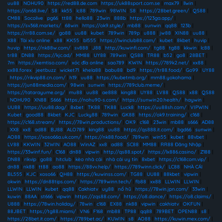
uu88
|
NOHU90
|
https://red88.de.com
|
https://uk88sport.com.se
|
max79
|
llwin
|
https://on68.live/
|
S8
|
kk55
|
lc88
|
789win
|
98WIN
|
S8
|
https://28bet.green/
|
QS88
|
CM88
|
Socolive
|
pg66
|
tt88
|
hello88
|
23win
|
888b
|
https://123ga.app/
|
https://sv368.markets/
|
68win
|
https://ok9.style/
|
mb88
|
sunwin
|
qq88
|
123b
|
https://rr88.com.se/
|
go88
|
uu88
|
kubet
|
789win
|
789p
|
u888
|
jw88
|
XIN88
|
uu88
|
X88
|
Tài xỉu online
|
x88
|
KK55
|
bl555
|
https://iwinclub88.cam/
|
kubet
|
8kbet
|
huvip
|
huvip
|
https://nk88w.com/
|
sv888
|
J88
|
http://kuwinfi.com/
|
tg88
|
tg88
|
kkwin
|
lc88
|
tr88
|
DN88
|
https://kjc.ad/
|
MM88
|
UY88
|
789win
|
QS88
|
TR88
|
b52
|
go8
|
28BET
|
7m
|
https://xemtiso.com/
|
xóc đĩa online
|
sao789
|
KWIN
|
https://789k2.net/
|
xx88
|
xx88.forex
|
jeetbuzz
|
wicket71
|
khela88
|
babu88
|
bd9
|
https://tr88.food/
|
Go99
|
UY88
|
https://rikvip88.cn.com/
|
h19
|
uu88
|
https://kubetmb.org/
|
mm88.yokohama
|
https://jun88media.com/
|
98win
|
sunwin
|
https://789club.meme/
|
https://tatarayume.org/
|
mu88
|
uu88
|
ae888
|
king88
|
UY88
|
LV88
|
QS88
|
x88
|
QS88
|
NOHU90
|
XN88
|
S666
|
https://nohu90-s.com/
|
https://sunwin20.health/
|
haywin
|
UU88
|
https://uu88.dog/
|
8xbet
|
TK88
|
TK88
|
Luck8
|
https://uu88sh.com/
|
VIPWIN
|
Kubet
|
good88
|
8kbet
|
KJC
|
Lucky88
|
789win
|
GK88
|
https://ok9.training/
|
c168
|
https://c168.stream/
|
https://78win.productions/
|
OK9
|
c168
|
23win
|
mb88
|
s666
|
AD88
|
XX8
|
xx8
|
ad88
|
BJ88
|
ALO789
|
king88
|
uu88
|
https://qs888.it.com/
|
bgd66
|
sunwin
|
AO88
|
https://xoso66a.uk.com/
|
https://nk88.food/
|
789win
|
win55
|
kubet
|
88vbet
|
LV88
|
KKWIN
|
32WIN
|
AO88
|
WinAZ
|
xx8
|
ad88
|
SC88
|
MM88
|
RR88 Đăng Nhập
|
https://33winf.fun/
|
C168
|
dn88
|
vipwin
|
http://qs88.spot/
|
https://lx886.casino/
|
Z188
|
DN88
|
rikvip
|
go88
|
hitclub
|
kèo nhà cái
|
nhà cái uy tín
|
8xbet
|
https://c168com.vip/
|
dn88
|
nk88
|
tt88
|
ao88
|
https://88vv.help/
|
https://789winn.click/
|
LC88
|
NHÀ CÁI
BL555
|
KJC
|
xoso66
|
QH88
|
https://kuwinss.com/
|
TG88
|
UU88
|
88kbet
|
vipwin
|
okwin
|
https://dn88tips.com/
|
https://789winn.tech/
|
fb88
|
xx88
|
LLWIN
|
LLWIN
|
LLWIN
|
LLWIN
|
kubet
|
qq88
|
Cakhiatv
|
uy88
|
nổ hũ
|
https://78win.jpn.com/
|
33win
|
kuwin
|
88AA
|
st666
|
vipwin
|
https://zqs88.com/
|
https://o8.dance/
|
https://o8.claims/
|
U888
|
https://78win.holiday/
|
78win
|
c168
|
EX88
|
nk88
|
vipwin
|
cakhiatv
|
OKFUN
|
88JBET
|
https://tg88.miami/
|
VN6
|
F168
|
mb88
|
TP88
|
qq88
|
789BET
|
OPEN88
|
s8
|
https://28bet.it.com/
|
https://789bet.ac/
|
KUWIN
|
s8
|
AO88
|
https://kuwin.mex.com/
|