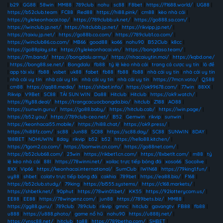
|
b29
|
GG88
|
58win
|
MM88
|
789club
|
nohu
|
sc88
|
F8bet
|
https://f1688.world/
|
UG88
|
https://b52club.team
|
FC88
|
Red88
|
https://hi88.pink/
|
cm88
|
kèo nhà cái
|
https://tylekeonhacai.top/
|
https://789clubb.uk.net/
|
https://go888.sa.com/
|
https://iwinclub.jp.net/
|
https://hitclubb.jp.net/
|
https://rikvipp.jp.net/
|
https://taixiu.jp.net/
|
https://go88b.co.com/
|
https://789club1.co.com/
|
https://iwinclub86.co.com/
|
MB66
|
good88
|
ko66
|
nohu90
|
B52Club
|
k8cc
|
https://go88play.site
|
https://tylekeonhacai.vin/
|
https://bongdaso.team/
|
https://7m.band/
|
https://bongdalu.army/
|
https://nhacaiuytin.moi/
|
https://kqbd.one/
|
https://bong88.se.net/
|
Bongdalu
|
fb88
|
tỷ lệ kèo nhà cái
|
trang cá cược uy tín
|
lô đề
|
app tài xỉu
|
fb88
|
vsbet
|
uk88
|
fabet
|
fb88
|
fb88
|
fb88
|
nhà cái uy tín
|
nhà cái uy tín
|
nhà cái uy tín
|
nhà cái uy tín
|
nhà cái uy tín
|
nhà cái uy tín
|
https://7mcn.voto/
|
QS88
|
cm88
|
https://qq88.media/
|
https://shbet.info/
|
https://ok99678.com/
|
77win
|
88XX
|
Rikvip
|
V9Bet
|
SC88
|
TẢI SUN WIN
|
Da88
|
Hitclub
|
Hitclub
|
https://ok9.watch/
|
https://fly88.deal/
|
https://trangcacuocbongda.bio/
|
hitclub
|
Z188
|
AO88
|
https://sunwin.guru/
|
https://go88.baby/
|
https://hitclub.cab/
|
https://iwin.page/
|
https://b52.you/
|
https://789club-ceo.net/
|
B52
|
Gemwin
|
rikvip
|
sunwin
|
https://keonhacai55.mobile/
|
https://hi88.chat/
|
https://ok9.press/
|
https://hi88fz.com/
|
sc88
|
Jun88
|
SC88
|
https://sc88.day/
|
SC88
|
SUNWIN
|
8DAY
|
188BET
|
NOHUWIN
|
8day
|
rikvip
|
b52
|
b52
|
https://hello88.kitchen/
|
https://1gom2.co.com/
|
https://bomwin.cn.com/
|
https://go88net.com/
|
https://b52club68.com/
|
23win
|
https://rikbet1.cn.com/
|
https://8xbetlt.com/
|
m88
|
tỷ
lệ kèo nhà cái
|
88I
|
https://78winni.net/
|
xoilac trực tiếp bóng đá
|
xoso66
|
Socolive
|
8XX
|
Vip66
|
https://keonhacai.international/
|
SumClub
|
IWIN68
|
https://79king1.fun/
|
uy88
|
shbet
|
colatv trực tiếp bóng đá
|
cakhia
|
789bet
|
https://ea88.bio/
|
F168
|
https://b52club.study/
|
79king
|
https://bl555.systems/
|
https://c168.markets/
|
https://shbetk.net/
|
90phut
|
https://78win01.bet/
|
KK55
|
https://92lotterycom.us/
|
EE88
|
EE88
|
https://78wingenz.com/
|
jun88
|
https://789bets.biz/
|
MM88
|
https://gg88.guru/
|
789club
|
789club
|
rikvip
|
gmnc
|
hitclub
|
gavangtv
|
FB88
|
fb88
|
u888
|
https://u888.photo/
|
game nổ hũ
|
nohu90
|
https://u888j.net/
|
https://vnsc88.net/
|
hitclub
|
tg88
|
https://789bethp.com/
|
SHBET
|