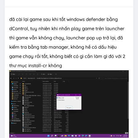
đã cài lại game sau khi tắt windows defender bằng
dControl, tuy nhiên khi nhấn play game trên launcher
thì game vẫn không chạy, launcher pop up trở lại, đã
kiểm tra bằng tab manager, không hề có dấu hiệu
game chạy rồi tắt, không biết có gì cần làm gì đó với 2
thư mục install-cr không