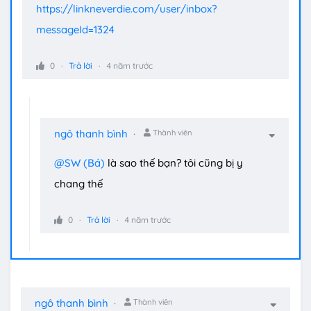
https://linkneverdie.com/user/inbox?
messageId=1324
0
Trả lời
4 năm trước
ngô thanh bình
Thành viên
@SW (Bá)
là sao thế bạn? tôi cũng bị y
chang thế
0
Trả lời
4 năm trước
ngô thanh bình
Thành viên