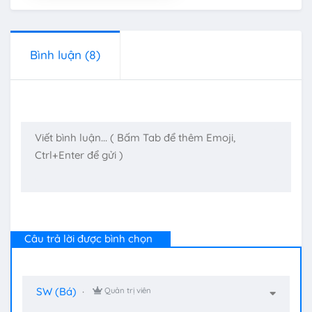
Bình luận
(8)
Câu trả lời được bình chọn
SW (Bá)
Quản trị viên