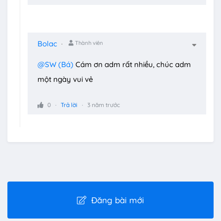
Bolac
Thành viên
@SW (Bá)
Cám ơn adm rất nhiều, chúc adm
một ngày vui vẻ
0
Trả lời
3 năm trước
Đăng bài mới