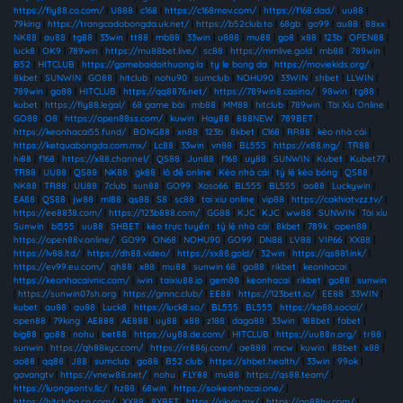
https://fly88.co.com/
|
U888
|
c168
|
https://c168mov.com/
|
https://f168.dad/
|
uu88
|
79king
|
https://trangcadobongda.uk.net/
|
https://b52club.to
|
68gb
|
go99
|
au88
|
88xx
|
NK88
|
au88
|
tg88
|
33win
|
tt88
|
mb88
|
33win
|
u888
|
mu88
|
go8
|
x88
|
123b
|
OPEN88
|
luck8
|
OK9
|
789win
|
https://mu88bet.live/
|
sc88
|
https://mmlive.gold
|
mb88
|
789win
|
B52
|
HITCLUB
|
https://gamebaidoithuong.la
|
ty le bong da
|
https://moviekids.org/
|
8kbet
|
SUNWIN
|
GO88
|
hitclub
|
nohu90
|
sumclub
|
NOHU90
|
33WIN
|
shbet
|
LLWIN
|
789win
|
go88
|
HITCLUB
|
https://qq8876.net/
|
https://789win8.casino/
|
98win
|
tg88
|
kubet
|
https://fly88.legal/
|
68 game bài
|
mb88
|
MM88
|
hitclub
|
789win
|
Tài Xỉu Online
|
GO88
|
O8
|
https://open88ss.com/
|
kuwin
|
Hay88
|
888NEW
|
789BET
|
https://keonhacai55.fund/
|
BONG88
|
xn88
|
123b
|
8kbet
|
C168
|
RR88
|
kèo nhà cái
|
https://ketquabongda.com.mx/
|
Lc88
|
33win
|
vn88
|
BL555
|
https://x88.ing/
|
TR88
|
hi88
|
f168
|
https://x88.channel/
|
QS88
|
Jun88
|
f168
|
uy88
|
SUNWIN
|
Kubet
|
Kubet77
|
TR88
|
UU88
|
QS88
|
NK88
|
gk88
|
lô đề online
|
Kèo nhà cái
|
tỷ lệ kèo bóng
|
QS88
|
NK88
|
TR88
|
UU88
|
7club
|
sun88
|
GO99
|
Xoso66
|
BL555
|
BL555
|
ao88
|
Luckywin
|
EA88
|
QS88
|
jw88
|
ml88
|
qs88
|
S8
|
sc88
|
tai xiu online
|
vip88
|
https://cakhiatvzz.tv/
|
https://ee8838.com/
|
https://123b888.com/
|
GG88
|
KJC
|
KJC
|
ww88
|
SUNWIN
|
Tài xỉu
Sunwin
|
bl555
|
uu88
|
SHBET
|
kèo trực tuyến
|
tỷ lệ nhà cái
|
8kbet
|
789k
|
open88
|
https://open88v.online/
|
GO99
|
ON68
|
NOHU90
|
GO99
|
DN88
|
LV88
|
VIP66
|
XX88
|
https://lv88.ltd/
|
https://dh88.video/
|
https://sx88.gold/
|
32win
|
https://qs881.ink/
|
https://ev99.eu.com/
|
qh88
|
x88
|
mu88
|
sunwin 68
|
go88
|
rikbet
|
keonhacai
|
https://keonhacaivnic.com/
|
iwin
|
taixiu88.io
|
gem88
|
keonhacai
|
rikbet
|
go88
|
sunwin
|
https://sunwin07sh.org
|
https://gmnc.club/
|
EE88
|
https://123bett.io/
|
EE88
|
33WIN
|
kubet
|
au88
|
au88
|
Luck8
|
https://luck8.so/
|
BL555
|
BL555
|
https://kp88.social/
|
open88
|
79king
|
AE888
|
AE888
|
uy88
|
x88
|
z188
|
daga88
|
33win
|
188bet
|
fabet
|
big88
|
go88
|
nohu
|
bet88
|
https://uy88.de.com/
|
HITCLUB
|
https://uu88n.org/
|
tr88
|
sunwin
|
https://qh88kyc.com/
|
https://rr886j.com/
|
ae888
|
mcw
|
kuwin
|
88bet
|
x88
|
ao88
|
qq88
|
J88
|
sumclub
|
go88
|
B52 club
|
https://shbet.health/
|
33win
|
99ok
|
gavangtv
|
https://vnew88.net/
|
nohu
|
FLY88
|
mu88
|
https://qs88.team/
|
https://luongsontv.llc/
|
hz88
|
68win
|
https://soikeonhacai.one/
|
https://hitcluba.cn.com/
|
XX88
|
8XBET
|
https://rikvip.mx/
|
https://go88hv.com/
|