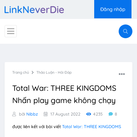
Đăng nhập
Trang chủ
Thảo Luận - Hỏi Đáp
Total War: THREE KINGDOMS
Nhấn play game không chạy
bởi
Nibbz
17 August 2022
4235
8
được liên kết với bài viết
Total War: THREE KINGDOMS