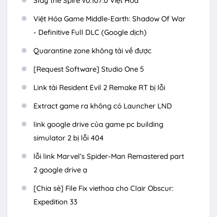
Slay the Spire v0.107.0 Việt Hóa
Việt Hóa Game Middle-Earth: Shadow Of War
- Definitive Full DLC (Google dịch)
Quarantine zone không tải về được
[Request Software] Studio One 5
Link tải Resident Evil 2 Remake RT bị lỗi
Extract game ra không có Launcher LND
link google drive của game pc building
simulator 2 bị lỗi 404
lỗi link Marvel’s Spider-Man Remastered part
2 google drive ạ
[Chia sẻ] File Fix viethoa cho Clair Obscur:
Expedition 33