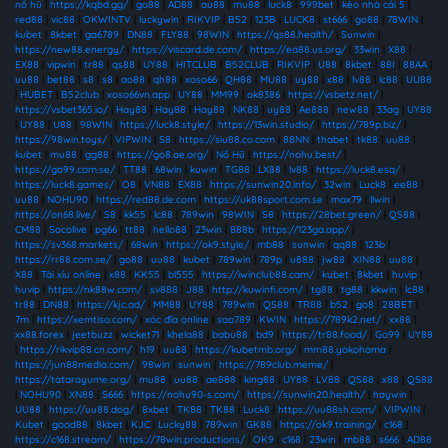
nổ hũ
|
https://kqbd.gg/
|
go88
|
AD88
|
au88
|
mu88
|
luck8
|
999bet
|
kèo nhà cái 5
|
red88
|
vic88
|
OKWINTV
|
luckywin
|
RIKVIP
|
B52
|
123B
|
LUCK8
|
st666
|
go88
|
78WIN
|
kubet
|
8kbet
|
ga6789
|
DN88
|
FLY88
|
98WIN
|
https://qs88.health/
|
Sunwin
|
https://new88.energy/
|
https://viscard.de.com/
|
https://ea88.us.org/
|
33win
|
X88
|
EX88
|
vipwin
|
tr88
|
qs88
|
UY88
|
HITCLUB
|
B52CLUB
|
RIKVIP
|
U88
|
8kbet
|
88I
|
88AA
|
uu88
|
bet88
|
s8
|
s8
|
ao88
|
qh88
|
xoso66
|
QH88
|
MU88
|
uy88
|
x88
|
lv88
|
lc88
|
UU88
|
HUBET
|
B52club
|
xoso66vn.app
|
UY88
|
MM99
|
ok8386
|
https://vsbetz.net/
|
https://vsbet365.io/
|
Hay88
|
Hay88
|
Hay88
|
NK88
|
uy88
|
Ae888
|
new88
|
33ag
|
UY88
|
UY88
|
U88
|
98WIN
|
https://luck8.style/
|
https://13win.studio/
|
https://789p.biz/
|
https://98win.toys/
|
VIPWIN
|
S8
|
https://siu88.co.com
|
88NN
|
thabet
|
tk88
|
uu88
|
kubet
|
mu88
|
gg88
|
https://go8.ae.org/
|
Nổ Hũ
|
https://nohu.best/
|
https://go99.com.se/
|
TT88
|
68win
|
kuwin
|
TG88
|
LX88
|
lv88
|
https://luck8.esq/
|
https://luck8.games/
|
O8
|
VN88
|
EX88
|
https://sunwin20.info/
|
32win
|
Luck8
|
ee88
|
uu88
|
NOHU90
|
https://red88.de.com
|
https://uk88sport.com.se
|
max79
|
llwin
|
https://on68.live/
|
S8
|
kk55
|
lc88
|
789win
|
98WIN
|
S8
|
https://28bet.green/
|
QS88
|
CM88
|
Socolive
|
pg66
|
tt88
|
hello88
|
23win
|
888b
|
https://123ga.app/
|
https://sv368.markets/
|
68win
|
https://ok9.style/
|
mb88
|
sunwin
|
qq88
|
123b
|
https://rr88.com.se/
|
go88
|
uu88
|
kubet
|
789win
|
789p
|
u888
|
jw88
|
XIN88
|
uu88
|
X88
|
Tài xỉu online
|
x88
|
KK55
|
bl555
|
https://iwinclub88.cam/
|
kubet
|
8kbet
|
huvip
|
huvip
|
https://nk88w.com/
|
sv888
|
J88
|
http://kuwinfi.com/
|
tg88
|
tg88
|
kkwin
|
lc88
|
tr88
|
DN88
|
https://kjc.ad/
|
MM88
|
UY88
|
789win
|
QS88
|
TR88
|
b52
|
go8
|
28BET
|
7m
|
https://xemtiso.com/
|
xóc đĩa online
|
sao789
|
KWIN
|
https://789k2.net/
|
xx88
|
xx88.forex
|
jeetbuzz
|
wicket71
|
khela88
|
babu88
|
bd9
|
https://tr88.food/
|
Go99
|
UY88
|
https://rikvip88.cn.com/
|
h19
|
uu88
|
https://kubetmb.org/
|
mm88.yokohama
|
https://jun88media.com/
|
98win
|
sunwin
|
https://789club.meme/
|
https://tatarayume.org/
|
mu88
|
uu88
|
ae888
|
king88
|
UY88
|
LV88
|
QS88
|
x88
|
QS88
|
NOHU90
|
XN88
|
S666
|
https://nohu90-s.com/
|
https://sunwin20.health/
|
haywin
|
UU88
|
https://uu88.dog/
|
8xbet
|
TK88
|
TK88
|
Luck8
|
https://uu88sh.com/
|
VIPWIN
|
Kubet
|
good88
|
8kbet
|
KJC
|
Lucky88
|
789win
|
GK88
|
https://ok9.training/
|
c168
|
https://c168.stream/
|
https://78win.productions/
|
OK9
|
c168
|
23win
|
mb88
|
s666
|
AD88