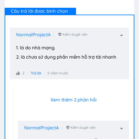
Câu trả lời được bình chọn
NormalProjectA
Kiểm duyệt viên
1. là do nhà mạng.
2. là chưa sử dụng phần mềm hỗ trợ tải nhanh
2
Trả lời
5 năm trước
Xem thêm 2 phản hồi
NormalProjectA
Kiểm duyệt viên