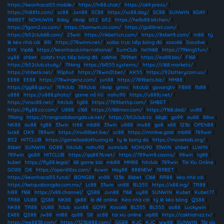
https://keonhacai55.mobile/
|
https://hi88.chat/
|
https://ok9.press/
|
https://hi88fz.com/
|
sc88
|
Jun88
|
SC88
|
https://sc88.day/
|
SC88
|
SUNWIN
|
8DAY
|
188BET
|
NOHUWIN
|
8day
|
rikvip
|
b52
|
b52
|
https://hello88.kitchen/
|
https://1gom2.co.com/
|
https://bomwin.cn.com/
|
https://go88net.com/
|
https://b52club68.com/
|
23win
|
https://rikbet1.cn.com/
|
https://8xbetlt.com/
|
m88
|
tỷ
lệ kèo nhà cái
|
88I
|
https://78winni.net/
|
xoilac trực tiếp bóng đá
|
xoso66
|
Socolive
|
8XX
|
Vip66
|
https://keonhacai.international/
|
SumClub
|
IWIN68
|
https://79king1.fun/
|
uy88
|
shbet
|
colatv trực tiếp bóng đá
|
cakhia
|
789bet
|
https://ea88.bio/
|
F168
|
https://b52club.study/
|
79king
|
https://bl555.systems/
|
https://c168.markets/
|
https://shbetk.net/
|
90phut
|
https://78win01.bet/
|
KK55
|
https://92lotterycom.us/
|
EE88
|
EE88
|
https://78wingenz.com/
|
jun88
|
https://789bets.biz/
|
MM88
|
https://gg88.guru/
|
789club
|
789club
|
rikvip
|
gmnc
|
hitclub
|
gavangtv
|
FB88
|
fb88
|
u888
|
https://u888.photo/
|
game nổ hũ
|
nohu90
|
https://u888j.net/
|
https://vnsc88.net/
|
hitclub
|
tg88
|
https://789bethp.com/
|
SHBET
|
https://fly88.co.com/
|
U888
|
c168
|
https://c168mov.com/
|
https://f168.dad/
|
uu88
|
79king
|
https://trangcadobongda.uk.net/
|
https://b52club.to
|
68gb
|
go99
|
au88
|
88xx
|
NK88
|
au88
|
tg88
|
33win
|
tt88
|
mb88
|
33win
|
u888
|
mu88
|
go8
|
x88
|
123b
|
OPEN88
|
luck8
|
OK9
|
789win
|
https://mu88bet.live/
|
sc88
|
https://mmlive.gold
|
mb88
|
789win
|
B52
|
HITCLUB
|
https://gamebaidoithuong.la
|
ty le bong da
|
https://moviekids.org/
|
8kbet
|
SUNWIN
|
GO88
|
hitclub
|
nohu90
|
sumclub
|
NOHU90
|
33WIN
|
shbet
|
LLWIN
|
789win
|
go88
|
HITCLUB
|
https://qq8876.net/
|
https://789win8.casino/
|
98win
|
tg88
|
kubet
|
https://fly88.legal/
|
68 game bài
|
mb88
|
MM88
|
hitclub
|
789win
|
Tài Xỉu Online
|
GO88
|
O8
|
https://open88ss.com/
|
kuwin
|
Hay88
|
888NEW
|
789BET
|
https://keonhacai55.fund/
|
BONG88
|
xn88
|
123b
|
8kbet
|
C168
|
RR88
|
kèo nhà cái
|
https://ketquabongda.com.mx/
|
Lc88
|
33win
|
vn88
|
BL555
|
https://x88.ing/
|
TR88
|
hi88
|
f168
|
https://x88.channel/
|
QS88
|
Jun88
|
f168
|
uy88
|
SUNWIN
|
Kubet
|
Kubet77
|
TR88
|
UU88
|
QS88
|
NK88
|
gk88
|
lô đề online
|
Kèo nhà cái
|
tỷ lệ kèo bóng
|
QS88
|
NK88
|
TR88
|
UU88
|
7club
|
sun88
|
GO99
|
Xoso66
|
BL555
|
BL555
|
ao88
|
Luckywin
|
EA88
|
QS88
|
jw88
|
ml88
|
qs88
|
S8
|
sc88
|
tai xiu online
|
vip88
|
https://cakhiatvzz.tv/
|
https://ee8838.com/
|
https://123b888.com/
|
GG88
|
KJC
|
KJC
|
ww88
|
SUNWIN
|
Tài xỉu