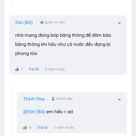
SW (Bá)
Quản trị viên
nhà mạng đang bóp băng thông để đảm bảo
băng thông khi hầu như cả nước đều đang bị
phong tỏa
1
Trả lời
5 năm trước
Thinh Pew
Thành viên
@SW (Bá)
em hiểu r ad
0
Trả lời
5 năm trước