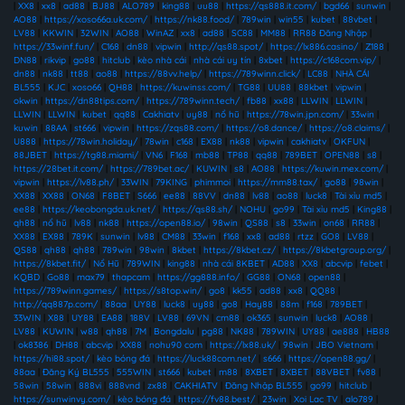
|
XX8
|
xx8
|
ad88
|
BJ88
|
ALO789
|
king88
|
uu88
|
https://qs888.it.com/
|
bgd66
|
sunwin
|
AO88
|
https://xoso66a.uk.com/
|
https://nk88.food/
|
789win
|
win55
|
kubet
|
88vbet
|
LV88
|
KKWIN
|
32WIN
|
AO88
|
WinAZ
|
xx8
|
ad88
|
SC88
|
MM88
|
RR88 Đăng Nhập
|
https://33winf.fun/
|
C168
|
dn88
|
vipwin
|
http://qs88.spot/
|
https://lx886.casino/
|
Z188
|
DN88
|
rikvip
|
go88
|
hitclub
|
kèo nhà cái
|
nhà cái uy tín
|
8xbet
|
https://c168com.vip/
|
dn88
|
nk88
|
tt88
|
ao88
|
https://88vv.help/
|
https://789winn.click/
|
LC88
|
NHÀ CÁI
BL555
|
KJC
|
xoso66
|
QH88
|
https://kuwinss.com/
|
TG88
|
UU88
|
88kbet
|
vipwin
|
okwin
|
https://dn88tips.com/
|
https://789winn.tech/
|
fb88
|
xx88
|
LLWIN
|
LLWIN
|
LLWIN
|
LLWIN
|
kubet
|
qq88
|
Cakhiatv
|
uy88
|
nổ hũ
|
https://78win.jpn.com/
|
33win
|
kuwin
|
88AA
|
st666
|
vipwin
|
https://zqs88.com/
|
https://o8.dance/
|
https://o8.claims/
|
U888
|
https://78win.holiday/
|
78win
|
c168
|
EX88
|
nk88
|
vipwin
|
cakhiatv
|
OKFUN
|
88JBET
|
https://tg88.miami/
|
VN6
|
F168
|
mb88
|
TP88
|
qq88
|
789BET
|
OPEN88
|
s8
|
https://28bet.it.com/
|
https://789bet.ac/
|
KUWIN
|
s8
|
AO88
|
https://kuwin.mex.com/
|
vipwin
|
https://lv88.ph/
|
33WIN
|
79KING
|
phimmoi
|
https://mm88.tax/
|
go88
|
98win
|
XX88
|
XX88
|
ON68
|
F8BET
|
S666
|
ee88
|
88VV
|
dn88
|
lv88
|
ao88
|
luck8
|
Tài xỉu md5
|
ee88
|
https://keobongda.uk.net/
|
https://qs88.sh/
|
NOHU
|
go99
|
Tài xỉu md5
|
King88
|
qh88
|
nổ hũ
|
lv88
|
nk88
|
https://open88.io/
|
98win
|
QS88
|
s8
|
33win
|
on68
|
RR88
|
XX88
|
EX88
|
789K
|
sunwin
|
lv88
|
CM88
|
33win
|
f168
|
xx8
|
ad88
|
rtzz
|
GO8
|
LV88
|
QS88
|
qh88
|
qh88
|
789win
|
98win
|
8kbet
|
https://8kbet.cz/
|
https://8kbetgroup.org/
|
https://8kbet.fit/
|
Nổ Hũ
|
789WIN
|
king88
|
nhà cái 8KBET
|
AD88
|
XX8
|
abcvip
|
febet
|
KQBD
|
Go88
|
max79
|
thapcam
|
https://gg888.info/
|
GG88
|
ON68
|
open88
|
https://789winn.games/
|
https://s8top.win/
|
go8
|
kk55
|
ad88
|
xx8
|
QQ88
|
http://qq887p.com/
|
88aa
|
UY88
|
luck8
|
uy88
|
go8
|
Hay88
|
88m
|
f168
|
789BET
|
33WIN
|
X88
|
UY88
|
EA88
|
188V
|
LV88
|
69VN
|
cm88
|
ok365
|
sunwin
|
luck8
|
AO88
|
LV88
|
KUWIN
|
w88
|
qh88
|
7M
|
Bongdalu
|
pg88
|
NK88
|
789WIN
|
UY88
|
ae888
|
HB88
|
ok8386
|
DH88
|
abcvip
|
XX88
|
nohu90 com
|
https://lx88.uk/
|
98win
|
JBO Vietnam
|
https://hi88.spot/
|
kèo bóng đá
|
https://luck88com.net/
|
s666
|
https://open88.gg/
|
88aa
|
Đăng Ký BL555
|
555WIN
|
st666
|
kubet
|
m88
|
8XBET
|
8XBET
|
88VBET
|
fv88
|
58win
|
58win
|
888vi
|
888vnd
|
zx88
|
CAKHIATV
|
Đăng Nhập BL555
|
go99
|
hitclub
|
https://sunwinvy.com/
|
kèo bóng đá
|
https://fv88.best/
|
23win
|
Xoi Lac TV
|
alo789
|