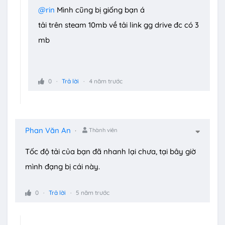
@rin
Mình cũng bị giống bạn á
tải trên steam 10mb về tải link gg drive đc có 3
mb
0
Trả lời
4 năm trước
Phan Văn An
Thành viên
Tốc độ tải của bạn đã nhanh lại chưa, tại bây giờ
mình đạng bị cái này.
0
Trả lời
5 năm trước