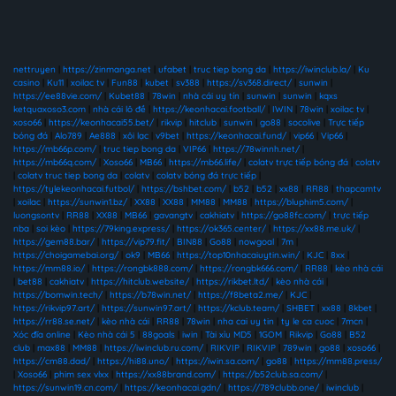
nettruyen
|
https://zinmanga.net
|
ufabet
|
truc tiep bong da
|
https://iwinclub.la/
|
Ku
casino
|
Ku11
|
xoilac tv
|
Fun88
|
kubet
|
sv388
|
https://sv368.direct/
|
sunwin
|
https://ee88vie.com/
|
Kubet88
|
78win
|
nhà cái uy tín
|
sunwin
|
sunwin
|
kqxs
ketquaxoso3.com
|
nhà cái lô đề
|
https://keonhacai.football/
|
IWIN
|
78win
|
xoilac tv
|
xoso66
|
https://keonhacai55.bet/
|
rikvip
|
hitclub
|
sunwin
|
go88
|
socolive
|
Trực tiếp
bóng đá
|
Alo789
|
Ae888
|
xôi lạc
|
v9bet
|
https://keonhacai.fund/
|
vip66
|
Vip66
|
https://mb66p.com/
|
truc tiep bong da
|
VIP66
|
https://78winnh.net/
|
https://mb66q.com/
|
Xoso66
|
MB66
|
https://mb66.life/
|
colatv trực tiếp bóng đá
|
colatv
|
colatv truc tiep bong da
|
colatv
|
colatv bóng đá trực tiếp
|
https://tylekeonhacai.futbol/
|
https://bshbet.com/
|
b52
|
b52
|
xx88
|
RR88
|
thapcamtv
|
xoilac
|
https://sunwin1.bz/
|
XX88
|
XX88
|
MM88
|
MM88
|
https://bluphim5.com/
|
luongsontv
|
RR88
|
XX88
|
MB66
|
gavangtv
|
cakhiatv
|
https://go88fc.com/
|
trực tiếp
nba
|
soi kèo
|
https://79king.express/
|
https://ok365.center/
|
https://xx88.me.uk/
|
https://gem88.bar/
|
https://vip79.fit/
|
BIN88
|
Go88
|
nowgoal
|
7m
|
https://choigamebai.org/
|
ok9
|
MB66
|
https://top10nhacaiuytin.win/
|
KJC
|
8xx
|
https://mm88.io/
|
https://rongbk888.com/
|
https://rongbk666.com/
|
RR88
|
kèo nhà cái
|
bet88
|
cakhiatv
|
https://hitclub.website/
|
https://rikbet.ltd/
|
kèo nhà cái
|
https://bomwin.tech/
|
https://b78win.net/
|
https://f8beta2.me/
|
KJC
|
https://rikvip97.art/
|
https://sunwin97.art/
|
https://kclub.team/
|
SHBET
|
xx88
|
8kbet
|
https://rr88.se.net/
|
kèo nhà cái
|
RR88
|
78win
|
nha cai uy tin
|
ty le ca cuoc
|
7mcn
|
Xóc đĩa online
|
Kèo nhà cái 5
|
88goals
|
iwin
|
Tài xỉu MD5
|
1GOM
|
Rikvip
|
Go88
|
B52
club
|
max88
|
MM88
|
https://iwinclub.ru.com/
|
RIKVIP
|
RIKVIP
|
789win
|
go88
|
xoso66
|
https://cm88.dad/
|
https://hi88.uno/
|
https://iwin.sa.com/
|
go88
|
https://mm88.press/
|
Xoso66
|
phim sex vlxx
|
https://xx88brand.com/
|
https://b52club.sa.com/
|
https://sunwin19.cn.com/
|
https://keonhacai.gdn/
|
https://789clubb.one/
|
iwinclub
|