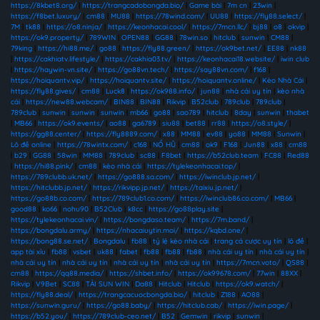
https://8kbet8.org/
|
https://trangcadobongda.bio/
|
Game bài
|
7m cn
|
23win
|
https://f8bet.luxury/
|
cm88
|
MU88
|
https://78wind.com/
|
UU88
|
https://fly88.select/
|
7M
|
tk88
|
https://o8.ninja/
|
https://keonhacai.cool/
|
https://7mcn.llc/
|
bj88
|
o8
|
okvip
|
https://ok9.property/
|
789WIN
|
OPEN88
|
GG88
|
78win.so
|
hitclub
|
sunwin
|
CM88
|
79king
|
https://hi88.me/
|
go88
|
https://fly88.green/
|
https://ok9bet.net/
|
EE88
|
nk88
|
https://cakhiatv.lifestyle/
|
https://cakhia03.tv/
|
https://keonhacai18.website/
|
iwin club
|
https://haywin-vn.site/
|
https://go88vn.tech/
|
https://say88vn.com/
|
f168
|
https://hoiquantv.vip/
|
https://hoiquantv.site/
|
https://hoiquantv.online/
|
Kèo Nhà Cái
|
https://fly88.gives/
|
cm88
|
Luck8
|
https://ok988.info/
|
jun88
|
nhà cái uy tín
|
kèo nhà
cái
|
https://new88.webcam/
|
BIN88
|
BIN88
|
Rikvip
|
B52club
|
789club
|
789club
|
789club
|
sunwin
|
sunwin
|
sunwin
|
mb66
|
go88
|
sao789
|
hitclub
|
8day
|
sunwin
|
thabet
|
MB66
|
https://ok9.events/
|
ao88
|
ga6789
|
siu88
|
bet88
|
rr88
|
https://o8.style/
|
https://gg88.center/
|
https://fly8889.com/
|
x88
|
MM88
|
ev88
|
yo88
|
MM88
|
Sunwin
|
Lô đề online
|
https://78wintx.com/
|
c168
|
NỔ HŨ
|
cm88
|
ok9
|
F168
|
Jun88
|
x88
|
cm88
|
b29
|
GG88
|
58win
|
MM88
|
789club
|
sc88
|
F8bet
|
https://b52club.team
|
FC88
|
Red88
|
https://hi88.pink/
|
cm88
|
kèo nhà cái
|
https://tylekeonhacai.top/
|
https://789clubb.uk.net/
|
https://go888.sa.com/
|
https://iwinclub.jp.net/
|
https://hitclubb.jp.net/
|
https://rikvipp.jp.net/
|
https://taixiu.jp.net/
|
https://go88b.co.com/
|
https://789club1.co.com/
|
https://iwinclub86.co.com/
|
MB66
|
good88
|
ko66
|
nohu90
|
B52Club
|
k8cc
|
https://go88play.site
|
https://tylekeonhacai.vin/
|
https://bongdaso.team/
|
https://7m.band/
|
https://bongdalu.army/
|
https://nhacaiuytin.moi/
|
https://kqbd.one/
|
https://bong88.se.net/
|
Bongdalu
|
fb88
|
tỷ lệ kèo nhà cái
|
trang cá cược uy tín
|
lô đề
|
app tài xỉu
|
fb88
|
vsbet
|
uk88
|
fabet
|
fb88
|
fb88
|
fb88
|
nhà cái uy tín
|
nhà cái uy tín
|
nhà cái uy tín
|
nhà cái uy tín
|
nhà cái uy tín
|
nhà cái uy tín
|
https://7mcn.voto/
|
QS88
|
cm88
|
https://qq88.media/
|
https://shbet.info/
|
https://ok99678.com/
|
77win
|
88XX
|
Rikvip
|
V9Bet
|
SC88
|
TẢI SUN WIN
|
Da88
|
Hitclub
|
Hitclub
|
https://ok9.watch/
|
https://fly88.deal/
|
https://trangcacuocbongda.bio/
|
hitclub
|
Z188
|
AO88
|
https://sunwin.guru/
|
https://go88.baby/
|
https://hitclub.cab/
|
https://iwin.page/
|
https://b52.you/
|
https://789club-ceo.net/
|
B52
|
Gemwin
|
rikvip
|
sunwin
|