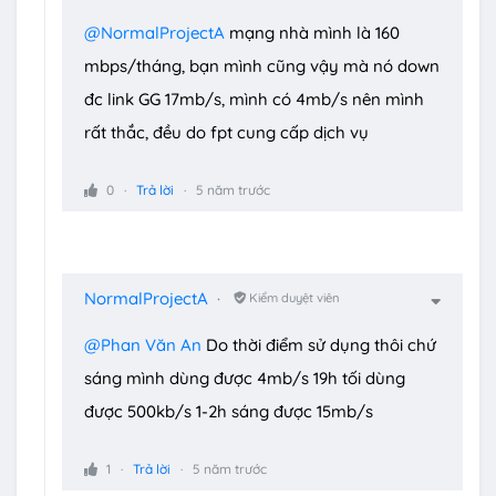
@NormalProjectA
mạng nhà mình là 160
mbps/tháng, bạn mình cũng vậy mà nó down
đc link GG 17mb/s, mình có 4mb/s nên mình
rất thắc, đều do fpt cung cấp dịch vụ
0
Trả lời
5 năm trước
NormalProjectA
Kiểm duyệt viên
@Phan Văn An
Do thời điểm sử dụng thôi chứ
sáng mình dùng được 4mb/s 19h tối dùng
được 500kb/s 1-2h sáng được 15mb/s
1
Trả lời
5 năm trước