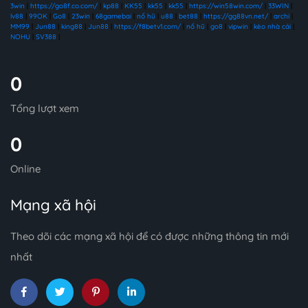
3win
|
https://go8f.co.com/
|
kp88
|
KK55
|
kk55
|
kk55
|
https://win58win.com/
|
33WIN
|
lv88
|
99OK
|
Go8
|
23win
|
68gamebai
|
nổ hũ
|
u88
|
bet88
|
https://gg88vn.net/
|
archi
|
MM99
|
Jun88
|
king88
|
Jun88
|
https://f8betv1.com/
|
nổ hũ
|
go8
|
vipwin
|
kèo nhà cái
|
NOHU
|
SV388
|
0
Tổng lượt xem
0
Online
Mạng xã hội
Theo dõi các mạng xã hội để có được những thông tin mới
nhất