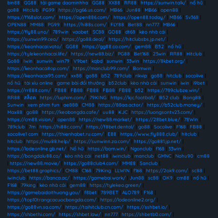
bin88
|
GG88
|
tải game daominhha
|
GG88
|
XX88
|
RR88
|
https://sunwin.talk/
|
nổ hũ
|
go88
|
Hitclub
|
PG99
|
https://pg66.us.com/
|
MB66
|
Jun88
|
MB66
|
open88
|
https://f168slot.com/
|
https://open886.com/
|
https://open88.today/
|
MB66
|
Sv368
|
OPEN88
|
MM88
|
PG99
|
https://hi88s.com/
|
FLY88
|
Bet88
|
nn777
|
MB66
|
https://fly88.uno/
|
789win
|
vaobet
|
SC88
|
GO88
|
dt68
|
kèo nhà cái
|
https://sunwin99.ceo/
|
https://go88.deal/
|
https://hitclubsbs.jp.net/
|
https://keonhacai.voto/
|
GG88
|
https://gg88.co.com/
|
gem88
|
B52
|
nổ hũ
|
https://tylekeonhacai.life/
|
https://new88.biz/
|
PG88
|
Bet168
|
23win
|
RR88
|
Hitclub
|
Go88
|
Iwin
|
sunwin
|
win79
|
V9bet
|
kqbd
|
sunwin
|
33win
|
https://8kbet.org/
|
https://keonhacaitop.com/
|
https://manclub99.com/
|
Bomwin
|
https://keonhacai95.com/
|
xx88
|
go88
|
b52
|
789club
|
rikvip
|
go88
|
hitclub
|
socolive
|
nổ hũ
|
tài xỉu online
|
game bài đổi thưởng
|
b52club
|
kèo nhà cái
|
sunwin
|
iwin
|
i9bet
|
https://rr88it.com/
|
FB88
|
FB88
|
FB88
|
FB88
|
FB88
|
b52
|
https://789clubze.win/
|
RR88
|
สล็อต
|
https://luphim.com/
|
79KING
|
https://kjc.football/
|
B52 club
|
Bong88
|
Sunwin
|
xem phim fun
|
ae888
|
CM88
|
https://88aa.actor/
|
https://b52club.money/
|
Max88
|
go88
|
https://keobongda.cafe/
|
uu88
|
KJC
|
https://luongsontv23.com/
|
https://cm88.vision/
|
open88
|
https://new88.market/
|
https://28bet.blue/
|
78Win
|
789club
|
7m
|
https://hi88c.com/
|
https://f8bet.dental/
|
go88
|
Socolive
|
F168
|
FB88
|
socolive1 com
|
https://thienhabet.ru.com/
|
E88
|
https://www.fly888.club/
|
hitclub
|
hitclub
|
https://mu88.help/
|
https://sunwinn.za.com/
|
https://go881.jp.net/
|
https://lodeonline.gb.net/
|
Nổ hũ
|
https://bom.win/
|
Ngonclub
|
f168
|
33win
|
https://bongdalu88.co/
|
kèo nhà cái
|
net88
|
iwinclub
|
manclub
|
GMNC
|
Nohu90
|
cm88
|
https://new88.movie/
|
https://go88club4.com/
|
MM88
|
Sanclub
|
https://bet88.graphics/
|
CM88
|
C168
|
79King
|
LLWIN
|
f168
|
https://2ok9.com/
|
sc88
|
iwinclub
|
https://banca.ac/
|
https://gamebai.work/
|
Jun88
|
sc88
|
OK9
|
cm88
|
nổ hũ
|
F168
|
79king
|
kèo nhà cái
|
gem88
|
https://tylekeo.green/
|
https://gamebaidoithuong.you/
|
f8bet
|
789BET
|
ALO789
|
F168
|
https://top10trangcacuocbongda.com/
|
https://lodeonline2.org/
|
https://go88vn.sa.com/
|
https://taihitclub.cn.com/
|
https://sshbet.io/
|
https://shbethi.com/
|
https://shbet.law/
|
nn777
|
https://shbetb0.com/
|