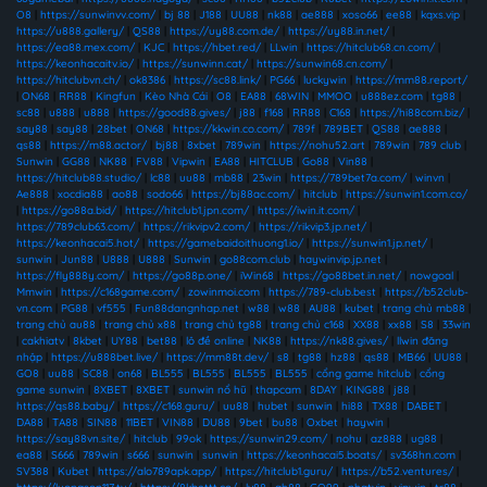
O8
|
https://sunwinvv.com/
|
bj 88
|
J188
|
UU88
|
nk88
|
ae888
|
xoso66
|
ee88
|
kqxs.vip
|
https://u888.gallery/
|
QS88
|
https://uy88.com.de/
|
https://uy88.in.net/
|
https://ea88.mex.com/
|
KJC
|
https://hbet.red/
|
LLwin
|
https://hitclub68.cn.com/
|
https://keonhacaitv.io/
|
https://sunwinn.cat/
|
https://sunwin68.cn.com/
|
https://hitclubvn.ch/
|
ok8386
|
https://sc88.link/
|
PG66
|
luckywin
|
https://mm88.report/
|
ON68
|
RR88
|
Kingfun
|
Kèo Nhà Cái
|
O8
|
EA88
|
68WIN
|
MMOO
|
u888ez.com
|
tg88
|
sc88
|
u888
|
u888
|
https://good88.gives/
|
j88
|
f168
|
RR88
|
C168
|
https://hi88com.biz/
|
say88
|
say88
|
28bet
|
ON68
|
https://kkwin.co.com/
|
789f
|
789BET
|
QS88
|
ae888
|
qs88
|
https://m88.actor/
|
bj88
|
8xbet
|
789win
|
https://nohu52.art
|
789win
|
789 club
|
Sunwin
|
GG88
|
NK88
|
FV88
|
Vipwin
|
EA88
|
HITCLUB
|
Go88
|
Vin88
|
https://hitclub88.studio/
|
lc88
|
uu88
|
mb88
|
23win
|
https://789bet7a.com/
|
winvn
|
Ae888
|
xocdia88
|
ao88
|
sodo66
|
https://bj88ac.com/
|
hitclub
|
https://sunwin1.com.co/
|
https://go88a.bid/
|
https://hitclub1.jpn.com/
|
https://iwin.it.com/
|
https://789club63.com/
|
https://rikvipv2.com/
|
https://rikvip3.jp.net/
|
https://keonhacai5.hot/
|
https://gamebaidoithuong1.io/
|
https://sunwin1.jp.net/
|
sunwin
|
Jun88
|
U888
|
U888
|
Sunwin
|
go88com.club
|
haywinvip.jp.net
|
https://fly888y.com/
|
https://go88p.one/
|
iWin68
|
https://go88bet.in.net/
|
nowgoal
|
Mmwin
|
https://c168game.com/
|
zowinmoi.com
|
https://789-club.best
|
https://b52club-
vn.com
|
PG88
|
vf555
|
Fun88dangnhap.net
|
w88
|
w88
|
AU88
|
kubet
|
trang chủ mb88
|
trang chủ au88
|
trang chủ x88
|
trang chủ tg88
|
trang chủ c168
|
XX88
|
xx88
|
S8
|
33win
|
cakhiatv
|
8kbet
|
UY88
|
bet88
|
lô đề online
|
NK88
|
https://nk88.gives/
|
llwin đăng
nhập
|
https://u888bet.live/
|
https://mm88t.dev/
|
s8
|
tg88
|
hz88
|
qs88
|
MB66
|
UU88
|
GO8
|
uu88
|
SC88
|
on68
|
BL555
|
BL555
|
BL555
|
BL555
|
cổng game hitclub
|
cổng
game sunwin
|
8XBET
|
8XBET
|
sunwin nổ hũ
|
thapcam
|
8DAY
|
KING88
|
j88
|
https://qs88.baby/
|
https://c168.guru/
|
uu88
|
hubet
|
sunwin
|
hi88
|
TX88
|
DABET
|
DA88
|
TA88
|
SIN88
|
11BET
|
VIN88
|
DU88
|
9bet
|
bu88
|
Oxbet
|
haywin
|
https://say88vn.site/
|
hitclub
|
99ok
|
https://sunwin29.com/
|
nohu
|
az888
|
ug88
|
ea88
|
S666
|
789win
|
s666
|
sunwin
|
sunwin
|
https://keonhacai5.boats/
|
sv368hn.com
|
SV388
|
Kubet
|
https://alo789apk.app/
|
https://hitclub1.guru/
|
https://b52.ventures/
|