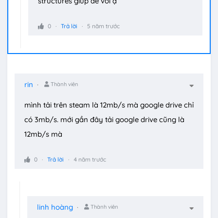
structures giúp ae với ạ
0
Trả lời
5 năm trước
rin
Thành viên
mình tải trên steam là 12mb/s mà google drive chỉ
có 3mb/s. mới gần đây tải google drive cũng là
12mb/s mà
0
Trả lời
4 năm trước
linh hoàng
Thành viên