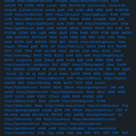
ok8386
|
https://cakhiatv365.com/
|
nowgoal
|
https://keonhacai5.ru.com/
|
EE88
|
nohu90
|
7m
|
LUCK8
|
NK88
|
sunwin
|
u888
|
kèo nhà cái
|
tỷ lệ cá cược
|
trang cá độ
bóng đá
|
tỷ lệ kèo nhà cái
|
sunwin
|
go88
|
cf68
|
cm88
|
u888
|
u888
|
qh88
|
KUBET88
|
UU88
|
https://on682.com/
|
Na99
|
https://llwin.you/
|
https://gg88.you/
|
BJ88
|
SV888
|
luck8
|
https://gk88-z1.com/
|
ok8386
|
ON68
|
789win
|
TK688
|
bongdalu
|
fb88
|
m88
|
win55
|
86bet
|
https://go88v2.net/
|
qs88
|
GG88
|
lv88
|
https://new88pm.com/
|
On68
|
https://gg88fun.com
|
go88
|
U888
|
Hello88
|
ABC88
|
VIPWIN
|
78WIN
|
MK8
|
on68
|
s66
|
XOSO66
|
LUCK8
|
88M
|
uy88
|
mb88
|
QS88
|
ST666
|
DN88
|
GO99
|
KO66
|
QS88
|
ok8386
|
S666
|
CAKHIATV
|
SOCOLIVE
|
33win
|
mu88
|
MB66
|
cf68
|
MK8
|
LV88
|
LV88
|
79king
|
88AA
|
BET88
|
bj88
|
888VND
|
TG88
|
188V
|
98WIN
|
https://keobongda.com/
|
febet
|
haywin
|
789club
|
go88
|
33win
|
O8
|
https://hi88.tours/
|
36WIN
|
EA88
|
8US
|
Motchill
|
TDTC
|
TD88
|
TD88
|
VLXX
|
Sex Việt
|
Heovl
|
JAV HD
|
VLXX
|
Nohu
|
NOHU
|
23win
|
https://ok9.today/
|
KK55
|
KK55
|
BL555
|
luck8
|
123b
|
ko66
|
https://hay88.org.uk/
|
BL555
|
luongsontv
|
qh88
|
789win
|
go99
|
mu88
|
bj88
|
uu88
|
DN88
|
CM88
|
bj88
|
https://xoilactv.llc/
|
luongsontv
|
OK9
|
8XBET
|
https://79king.capital/
|
shbet
|
Fun88
Thai
|
XOSO66
|
LUCKY88
|
S8
|
U888
|
dn88
|
s8
|
ae888
|
bong da 365
|
J88
|
tt88
|
QQ88
|
Sunwin
|
O8
|
O8
|
s8
|
AU88
|
s8
|
s8
|
Hubet
|
Win55
|
MM88
|
XN88
|
Cakhiatv
|
HM88
|
https://u8888.house/
|
https://e68win.net
|
ev99
|
https://c168.buzz/
|
https://fly88.in/
|
open88
|
188V
|
https://S8.today
|
NK88
|
BL555
|
KK55
|
88aa
|
Sunwin
|
https://b52club14.com/
|
KUWIN
|
NOHU
|
789win
|
https://gavangtvv.cc/
|
C168
|
lx88
|
Ae888
|
https://8xbet1.co.com/
|
https://8xbet8x.it.com/
|
98win
|
68win
|
88AA
|
AO88
|
GO99
|
LLWIN
|
GG88
|
F8BET
|
555win
|
mb88
|
AO88
|
KING88
|
LX88
|
https://8kbet.com.ph/
|
33win
|
nohu90
|
https://twin68.gr.com/
|
SV368
|
https://8kbet.cafe/
|
8kbet
|
https://shbet-okvip.uk.com/
|
https://on68info.com/
|
77ag
|
https://gavangtv.global/
|
xoso66
|
QS88
|
U88
|
789win
|
https://mitomtv.cx/
|
LC88
|
lô
đề online
|
xoso66
|
kèo nhà cái
|
789WIN
|
rs88
|
QH888
|
http://go99me.com/
|
8xx
|
https://58win1.info/
|
tv88
|
https://socolive.ai/
|
https://keonhacai555.us.com/
|
https://keonhacai55.ws/
|
http://hitclub1.ac/
|
https://iwinclub8.com/
|
https://gem88.in.net/
|
mb88
|
uu88
|
https://uu88.date/
|
https://new88.land/
|
https://new882.info/
|
UY88
|
77ag
|
ok365
|
G666
|
c168
|
789k
|
789F
|
789F
|
789F
|
789F
|