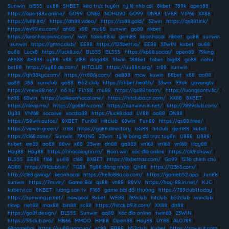
Sunwin
|
bl555
|
uu88
|
SHBET
|
kèo trực tuyến
|
tỷ lệ nhà cái
|
8kbet
|
789k
|
open88
|
https://open88v.online/
|
GO99
|
ON68
|
NOHU90
|
GO99
|
DN88
|
LV88
|
VIP66
|
XX88
|
https://lv88.ltd/
|
https://dh88.video/
|
https://sx88.gold/
|
32win
|
https://qs881.ink/
|
https://ev99.eu.com/
|
qh88
|
x88
|
mu88
|
sunwin
|
go88
|
rikbet
|
https://keonhacaivnic.com/
|
iwin
|
taixiu88.io
|
gem88
|
keonhacai
|
rikbet
|
go88
|
sunwin
|
sunwin
|
https://gmnc.club/
|
EE88
|
https://123bett.io/
|
EE88
|
33WIN
|
kubet
|
au88
|
au88
|
Luck8
|
https://luck8.so/
|
BL555
|
BL555
|
https://kp88.social/
|
open88
|
79king
|
AE888
|
AE888
|
uy88
|
x88
|
z188
|
daga88
|
33win
|
188bet
|
fabet
|
big88
|
go88
|
nohu
|
bet88
|
https://uy88.de.com/
|
HITCLUB
|
https://uu88n.org/
|
tr88
|
sunwin
|
https://qh88kyc.com/
|
https://rr886j.com/
|
ae888
|
mcw
|
kuwin
|
88bet
|
x88
|
ao88
|
qq88
|
J88
|
sumclub
|
go88
|
B52 club
|
https://shbet.health/
|
33win
|
99ok
|
gavangtv
|
https://vnew88.net/
|
nổ hũ
|
FLY88
|
mu88
|
https://qs88.team/
|
https://luongsontv.llc/
|
hz88
|
68win
|
https://soikeonhacai.one/
|
https://hitcluba.cn.com/
|
XX88
|
8XBET
|
https://rikvip.mx/
|
https://go88hv.com/
|
https://sunwinn.in.net/
|
http://7899club.com/
|
Uy88
|
VN168
|
socolive
|
xocdia88
|
https://luck8.dad
|
LV88
|
ao88
|
DN88
|
https://58win.autos/
|
8XBET
|
Fun88
|
Hitclub
|
68win
|
Fun88
|
https://qs88.free/
|
https://vipwin.green/
|
rr88
|
https://gg88.directory
|
GG88
|
hitclub
|
gem88
|
kubet
|
https://c168.zone/
|
Sunwin
|
79KING
|
23win
|
tỷ lệ bóng đá trực tuyến
|
U888
|
U888
|
hubet
|
ee88
|
ao88
|
88vv
|
x88
|
23win
|
dn88
|
ga888
|
vn168
|
vn168
|
vn168
|
Hay88
|
Hay88
|
Hay88
|
https://nhacaiuytin.ro/
|
Bom win
|
xóc đĩa online
|
https://ok9.show/
|
BL555
|
EE88
|
f168
|
uu88
|
c168
|
8XBET
|
https://8xbettaz.com/
|
Go99
|
123b chính chủ
|
AO88
|
https://91clubb.in/
|
TG88
|
Tg88 đăng nhập
|
Qh88
|
https://123b3.com/
|
http://c168.giving/
|
keonhacai
|
https://hello88a.co.com/
|
https://gameb52.app
|
Jun88
|
sunwin
|
https://7m.vin/
|
Game Bài
|
qs88
|
vn88
|
88VV
|
https://hay-88.in.net/
|
KJC
|
kubetvi.co
|
8KBET
|
lương sơn tv
|
F168
|
game bài đổi thưởng
|
https://789club1.today
|
https://sunwing.jp.net/
|
nowgoal
|
8xbet
|
WE88
|
789club
|
hitclub
|
b52club
|
iwinclub
|
rikvip
|
net88
|
max88
|
bin88
|
sc88
|
https://hitclub9.it.com/
|
XX88
|
dn88
|
https://go8f.design/
|
BL555
|
Sunwin
|
qq88
|
Xóc đĩa online
|
twin68
|
23WIN
|
https://55club.pro/
|
MB66
|
MMOO
|
HM88
|
Open88
|
Hay88
|
UY88
|
ALO789
|
68gamebai
|
https://uu88.nagoya/
|
sc88
|
RR88
|
b52club
|
Kubet
|
https://zowin.it.com
|