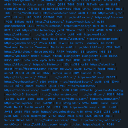
https://luongson117.tv/
|
https://8kbettt.co/
|
lv88
|
qh88
|
GO99
|
nhatvip
|
vipwin
|
tr88
|
nk88
|
56win
|
hitclub.compare
|
123bet
|
QS88
|
TG88
|
DN88
|
789WIN
|
gem88
|
fb88
|
trang chủ go88
|
tỷ lệ kèo
|
kèo bóng đá hôm nay
|
rikvip
|
vin777
|
lucky88
|
mb88
|
ao88
|
TK88
|
https://ao88.uk.net/
|
https://xoso66a.co.com/
|
nk88
|
LUCK8
|
https://ao88y.top
|
6623
|
H19.com
|
tt88
|
DN88
|
OPEN88
|
C168
|
https://xx88.uk.com/
|
https://gg88se.com/
|
PG66
|
88kbet
|
uu88
|
https://lc88.website/
|
https://vipwin.luxury/
|
au88
|
grandpashabet
|
EE88
|
https://88i.mobile/
|
https://88m.ae.org/
|
88M
|
88M
|
AO88
|
88M
|
Luck8
|
https://88aa.technology
|
jw88
|
98Win
|
TG88
|
DH88
|
AO88
|
123B
|
Luck8
|
https://dn88s.net/
|
https://go8.onl/
|
OKWIN
|
ao88
|
x88
|
https://ao88.cx/
|
https://nk88.select/
|
tr88
|
nk88
|
uu88
|
https://vsbet.love/
|
https://soikeo.jpn.com/
|
https://gamebai.ae.org/
|
23win
|
GG88
|
LLWIN
|
Tieulamtv
|
Tieulamtv
|
Tieulamtv
|
Tieulamtv
|
Tieulamtv
|
Tieulamtv
|
Tieulamtv
|
vu88
|
https://hitclub88.net/
|
C168
|
S666
|
https://s666.holiday/
|
đá gà trực tiếp
|
RR99
|
Vaidebet
|
S8
|
socolive
|
tk88
|
S8
|
https://fv88.food/
|
86bet
|
sunwin
|
hitclub
|
Luongsontv
|
Luongsontv
|
EE88
|
BL555
|
KK55
|
KK55
|
S666
|
s666
|
vip66
|
123b
|
ee88
|
XX8
|
AD88
|
UY88
|
UY88
|
https://s88.za.com/
|
https://hz88site.com
|
123b
|
sv388
|
qs88
|
https://vsbet.link/
|
onbet
|
https://febetvip.it.com/
|
RIKVIP
|
HITCLUB
|
GO88
|
SUNWIN
|
fabet
|
net88
|
mubet
|
AE888
|
AE888
|
o8
|
ON68
|
sunwin
|
uu88
|
88M
|
Sunwin
|
KO66
|
https://alahlyg.sa.com/
|
789win
|
https://on686.com/
|
https://on683.com/
|
F8BET
|
https://keonhacai5.com/
|
s666
|
ok8386
|
https://tylekeo88s.com/
|
qq88
|
c168
|
33win
|
BET88
|
nổ hũ
|
onbet
|
b52club
|
QS88
|
FV88
|
https://xoilac.movie/
|
https://rakhoitv.network/
|
alo789
|
GG88
|
Go88
|
LC88
|
789bet.tv
|
game bài đổi thưởng
|
kèo nhà cái 5
|
Luckywin
|
https://mobamonster.com/
|
https://on68i.com/
|
PG99
|
PG88
|
BET88
|
123bet
|
go88
|
go88
|
789bet
|
https://kubet773.com/
|
https://kubetqw.com/
|
https://mu886.pizza/
|
F168
|
ok8386
|
LX88
|
lương sơn tv
|
SV66
|
NK88
|
Luck8
|
Luck8
|
DN88
|
Bet88
|
Bet88
|
new88
|
O8
|
cf789
|
f168
|
https://on68c.com/
|
cm88
|
Jun88
|
JW88
|
cm88
|
F168
|
on68
|
https://taixiuonline.direct
|
w88
|
rikvip
|
HZ88
|
LX88
|
u888
|
jw88
|
lv88
|
98win
|
ml88.vegas
|
VIP66
|
mv66
|
ml88
|
luck8
|
S666
|
789bet
|
qq88
|
Sunwin
|
8kbet
|
MK8
|
https://cakhiatv.express/
|
39bet
|
https://nhacaiuytin88.ae.org/
|
nohu90 com
|
https://go88club.ru.com/
|
kingfun
|
thabet
|
https://kqbd.mx
|
PG88
|