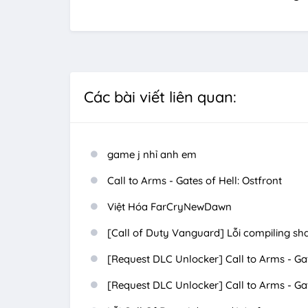
Các bài viết liên quan:
game j nhỉ anh em
Call to Arms - Gates of Hell: Ostfront
Việt Hóa FarCryNewDawn
[Call of Duty Vanguard] Lỗi compiling sha
[Request DLC Unlocker] Call to Arms - Gat
[Request DLC Unlocker] Call to Arms - Gat