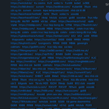
https://iwinclub.la/
|
Ku casino
|
Ku11
|
xoilac tv
|
Fun88
|
kubet
|
sv388
|
ti
https://sv368.direct/
|
sunwin
|
https://ee88vie.com/
|
Kubet88
|
78win
|
nhà
cái uy tín
|
sunwin
|
sunwin
|
kqxs ketquaxoso3.com
|
nhà cái lô đề
|
https://keonhacai.football/
|
IWIN
|
78win
|
xoilac tv
|
xoso66
|
https://keonhacai55.bet/
|
rikvip
|
hitclub
|
sunwin
|
go88
|
socolive
|
Trực tiếp
bóng đá
|
Alo789
|
Ae888
|
xôi lạc
|
v9bet
|
https://keonhacai.fund/
|
vip66
|
Vip66
|
https://mb66p.com/
|
truc tiep bong da
|
VIP66
|
https://78winnh.net/
|
https://mb66q.com/
|
Xoso66
|
MB66
|
https://mb66.life/
|
colatv trực tiếp
bóng đá
|
colatv
|
colatv truc tiep bong da
|
colatv
|
colatv bóng đá trực tiếp
|
https://tylekeonhacai.futbol/
|
https://bshbet.com/
|
b52
|
b52
|
xx88
|
RR88
|
thapcamtv
|
xoilac
|
https://sunwin1.bz/
|
XX88
|
XX88
|
MM88
|
MM88
|
https://bluphim5.com/
|
luongsontv
|
RR88
|
XX88
|
MB66
|
gavangtv
|
cakhiatv
|
https://go88fc.com/
|
trực tiếp nba
|
soi kèo
|
https://79king.express/
|
https://ok365.center/
|
https://xx88.me.uk/
|
https://gem88.bar/
|
https://vip79.fit/
|
BIN88
|
Go88
|
nowgoal
|
7m
|
https://choigamebai.org/
|
ok9
|
MB66
|
https://top10nhacaiuytin.win/
|
KJC
|
8xx
|
https://mm88.io/
|
https://rongbk888.com/
|
https://rongbk666.com/
|
RR88
|
kèo nhà cái
|
bet88
|
cakhiatv
|
https://hitclub.website/
|
https://rikbet.ltd/
|
kèo nhà cái
|
https://bomwin.tech/
|
https://b78win.net/
|
https://f8beta2.me/
|
KJC
|
https://rikvip97.art/
|
https://sunwin97.art/
|
https://kclub.team/
|
SHBET
|
xx88
|
8kbet
|
https://rr88.se.net/
|
kèo nhà cái
|
RR88
|
78win
|
nha cai uy tin
|
ty le ca cuoc
|
7mcn
|
Xóc đĩa online
|
Kèo nhà
cái 5
|
88goals
|
iwin
|
Tài xỉu MD5
|
1GOM
|
Rikvip
|
Go88
|
B52 club
|
max88
|
MM88
|
https://iwinclub.ru.com/
|
RIKVIP
|
RIKVIP
|
789win
|
go88
|
xoso66
|
https://cm88.dad/
|
https://hi88.uno/
|
https://iwin.sa.com/
|
go88
|
https://mm88.press/
|
Xoso66
|
phim sex vlxx
|
https://xx88brand.com/
|
https://b52club.sa.com/
|
https://sunwin19.cn.com/
|
https://keonhacai.gdn/
|
https://789clubb.one/
|
iwinclub
|
bin88
|
GG88
|
tải game daominhha
|
GG88
|
XX88
|
RR88
|
https://sunwin.talk/
|
nổ hũ
|
go88
|
Hitclub
|
PG99
|
https://pg66.us.com/
|
MB66
|
Jun88
|
MB66
|
open88
|
https://f168slot.com/
|