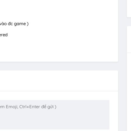
 vào đc game )
ered