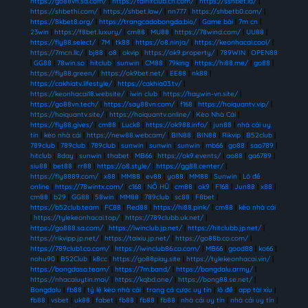
https://go88vn.sa.com/
|
https://taihitclub.cn.com/
|
https://sshbet.io/
|
https://shbethi.com/
|
https://shbet.law/
|
nn777
|
https://shbetb0.com/
|
https://8kbet8.org/
|
https://trangcadobongda.bio/
|
Game bài
|
7m cn
|
23win
|
https://f8bet.luxury/
|
cm88
|
MU88
|
https://78wind.com/
|
UU88
|
https://fly88.select/
|
7M
|
tk88
|
https://o8.ninja/
|
https://keonhacai.cool/
|
https://7mcn.llc/
|
bj88
|
o8
|
okvip
|
https://ok9.property/
|
789WIN
|
OPEN88
|
GG88
|
78win.so
|
hitclub
|
sunwin
|
CM88
|
79king
|
https://hi88.me/
|
go88
|
https://fly88.green/
|
https://ok9bet.net/
|
EE88
|
nk88
|
https://cakhiatv.lifestyle/
|
https://cakhia03.tv/
|
https://keonhacai18.website/
|
iwin club
|
https://haywin-vn.site/
|
https://go88vn.tech/
|
https://say88vn.com/
|
f168
|
https://hoiquantv.vip/
|
https://hoiquantv.site/
|
https://hoiquantv.online/
|
Kèo Nhà Cái
|
https://fly88.gives/
|
cm88
|
Luck8
|
https://ok988.info/
|
jun88
|
nhà cái uy
tín
|
kèo nhà cái
|
https://new88.webcam/
|
BIN88
|
BIN88
|
Rikvip
|
B52club
|
789club
|
789club
|
789club
|
sunwin
|
sunwin
|
sunwin
|
mb66
|
go88
|
sao789
|
hitclub
|
8day
|
sunwin
|
thabet
|
MB66
|
https://ok9.events/
|
ao88
|
ga6789
|
siu88
|
bet88
|
rr88
|
https://o8.style/
|
https://gg88.center/
|
https://fly8889.com/
|
x88
|
MM88
|
ev88
|
yo88
|
MM88
|
Sunwin
|
Lô đề
online
|
https://78wintx.com/
|
c168
|
NỔ HŨ
|
cm88
|
ok9
|
F168
|
Jun88
|
x88
|
cm88
|
b29
|
GG88
|
58win
|
MM88
|
789club
|
sc88
|
F8bet
|
https://b52club.team
|
FC88
|
Red88
|
https://hi88.pink/
|
cm88
|
kèo nhà cái
|
https://tylekeonhacai.top/
|
https://789clubb.uk.net/
|
https://go888.sa.com/
|
https://iwinclub.jp.net/
|
https://hitclubb.jp.net/
|
https://rikvipp.jp.net/
|
https://taixiu.jp.net/
|
https://go88b.co.com/
|
https://789club1.co.com/
|
https://iwinclub86.co.com/
|
MB66
|
good88
|
ko66
|
nohu90
|
B52Club
|
k8cc
|
https://go88play.site
|
https://tylekeonhacai.vin/
|
https://bongdaso.team/
|
https://7m.band/
|
https://bongdalu.army/
|
https://nhacaiuytin.moi/
|
https://kqbd.one/
|
https://bong88.se.net/
|
Bongdalu
|
fb88
|
tỷ lệ kèo nhà cái
|
trang cá cược uy tín
|
lô đề
|
app tài xỉu
|
fb88
|
vsbet
|
uk88
|
fabet
|
fb88
|
fb88
|
fb88
|
nhà cái uy tín
|
nhà cái uy tín
|