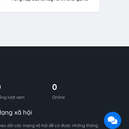
0
0
ổng lượt xem
Online
ạng xã hội
heo dõi các mạng xã hội để có được những thông