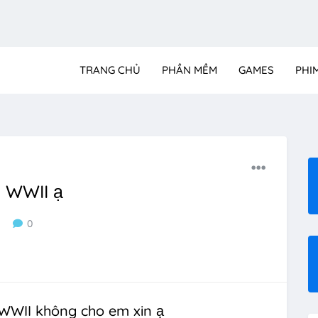
TRANG CHỦ
PHẦN MỀM
GAMES
PHI
y WWII ạ
0
ty WWII không cho em xin ạ