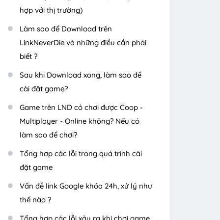
hợp với thị trường)
Làm sao để Download trên
LinkNeverDie và những điều cần phải
biết ?
Sau khi Download xong, làm sao để
cài đặt game?
Game trên LND có chơi được Coop -
Multiplayer - Online không? Nếu có
làm sao để chơi?
Tổng hợp các lỗi trong quá trình cài
đặt game
Vấn đề link Google khóa 24h, xử lý như
thế nào ?
Tổng hợp các lỗi xảy ra khi chơi game