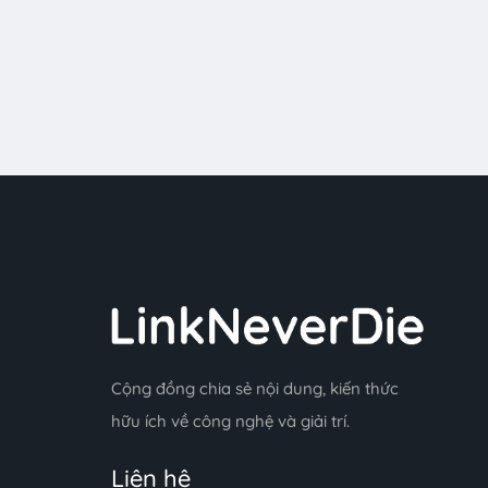
Cộng đồng chia sẻ nội dung, kiến thức
hữu ích về công nghệ và giải trí.
Liên hệ