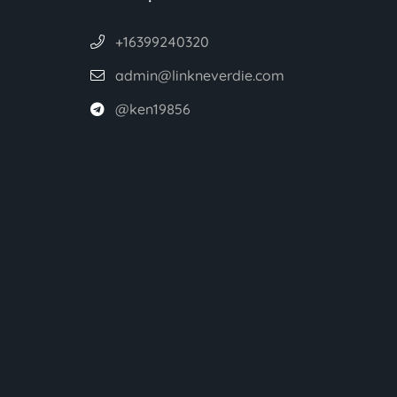
+16399240320
admin@linkneverdie.com
@ken19856