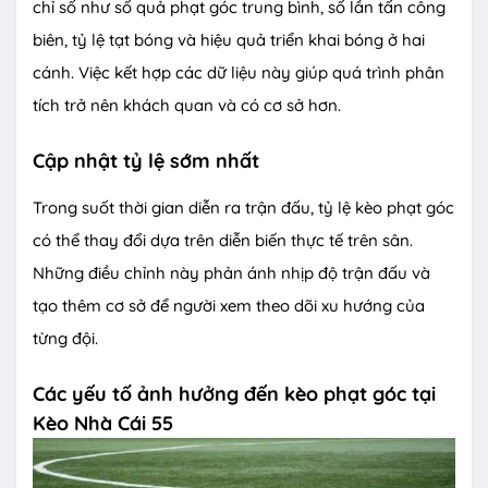
chỉ số như số quả phạt góc trung bình, số lần tấn công
biên, tỷ lệ tạt bóng và hiệu quả triển khai bóng ở hai
cánh. Việc kết hợp các dữ liệu này giúp quá trình phân
tích trở nên khách quan và có cơ sở hơn.
Cập nhật tỷ lệ sớm nhất
Trong suốt thời gian diễn ra trận đấu, tỷ lệ kèo phạt góc
có thể thay đổi dựa trên diễn biến thực tế trên sân.
Những điều chỉnh này phản ánh nhịp độ trận đấu và
tạo thêm cơ sở để người xem theo dõi xu hướng của
từng đội.
Các yếu tố ảnh hưởng đến kèo phạt góc tại
Kèo Nhà Cái 55