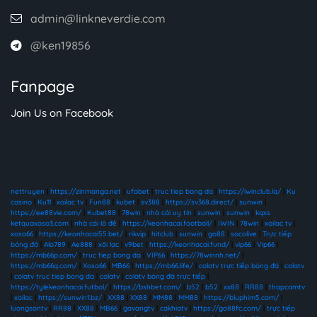
admin@linkneverdie.com
@ken19856
Fanpage
Join Us on Facebook
nettruyen
|
https://zinmanga.net
|
ufabet
|
truc tiep bong da
|
https://iwinclub.la/
|
Ku
casino
|
Ku11
|
xoilac tv
|
Fun88
|
kubet
|
sv388
|
https://sv368.direct/
|
sunwin
|
https://ee88vie.com/
|
Kubet88
|
78win
|
nhà cái uy tín
|
sunwin
|
sunwin
|
kqxs
ketquaxoso3.com
|
nhà cái lô đề
|
https://keonhacai.football/
|
IWIN
|
78win
|
xoilac tv
|
xoso66
|
https://keonhacai55.bet/
|
rikvip
|
hitclub
|
sunwin
|
go88
|
socolive
|
Trực tiếp
bóng đá
|
Alo789
|
Ae888
|
xôi lạc
|
v9bet
|
https://keonhacai.fund/
|
vip66
|
Vip66
|
https://mb66p.com/
|
truc tiep bong da
|
VIP66
|
https://78winnh.net/
|
https://mb66q.com/
|
Xoso66
|
MB66
|
https://mb66.life/
|
colatv trực tiếp bóng đá
|
colatv
|
colatv truc tiep bong da
|
colatv
|
colatv bóng đá trực tiếp
|
https://tylekeonhacai.futbol/
|
https://bshbet.com/
|
b52
|
b52
|
xx88
|
RR88
|
thapcamtv
|
xoilac
|
https://sunwin1.bz/
|
XX88
|
XX88
|
MM88
|
MM88
|
https://bluphim5.com/
|
luongsontv
|
RR88
|
XX88
|
MB66
|
gavangtv
|
cakhiatv
|
https://go88fc.com/
|
trực tiếp