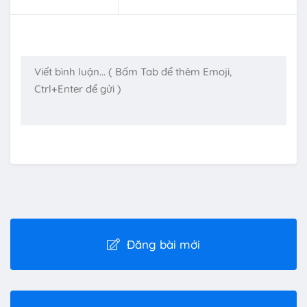
Đăng bài mới