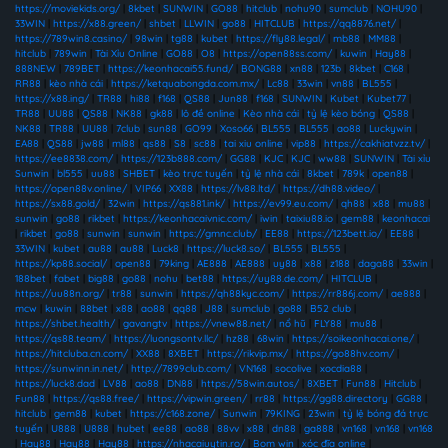
https://moviekids.org/
|
8kbet
|
SUNWIN
|
GO88
|
hitclub
|
nohu90
|
sumclub
|
NOHU90
|
33WIN
|
https://x88.green/
|
shbet
|
LLWIN
|
go88
|
HITCLUB
|
https://qq8876.net/
|
https://789win8.casino/
|
98win
|
tg88
|
kubet
|
https://fly88.legal/
|
mb88
|
MM88
|
hitclub
|
789win
|
Tài Xỉu Online
|
GO88
|
O8
|
https://open88ss.com/
|
kuwin
|
Hay88
|
888NEW
|
789BET
|
https://keonhacai55.fund/
|
BONG88
|
xn88
|
123b
|
8kbet
|
C168
|
RR88
|
kèo nhà cái
|
https://ketquabongda.com.mx/
|
Lc88
|
33win
|
vn88
|
BL555
|
https://x88.ing/
|
TR88
|
hi88
|
f168
|
QS88
|
Jun88
|
f168
|
SUNWIN
|
Kubet
|
Kubet77
|
TR88
|
UU88
|
QS88
|
NK88
|
gk88
|
lô đề online
|
Kèo nhà cái
|
tỷ lệ kèo bóng
|
QS88
|
NK88
|
TR88
|
UU88
|
7club
|
sun88
|
GO99
|
Xoso66
|
BL555
|
BL555
|
ao88
|
Luckywin
|
EA88
|
QS88
|
jw88
|
ml88
|
qs88
|
S8
|
sc88
|
tai xiu online
|
vip88
|
https://cakhiatvzz.tv/
|
https://ee8838.com/
|
https://123b888.com/
|
GG88
|
KJC
|
KJC
|
ww88
|
SUNWIN
|
Tài xỉu
Sunwin
|
bl555
|
uu88
|
SHBET
|
kèo trực tuyến
|
tỷ lệ nhà cái
|
8kbet
|
789k
|
open88
|
https://open88v.online/
|
VIP66
|
XX88
|
https://lv88.ltd/
|
https://dh88.video/
|
https://sx88.gold/
|
32win
|
https://qs881.ink/
|
https://ev99.eu.com/
|
qh88
|
x88
|
mu88
|
sunwin
|
go88
|
rikbet
|
https://keonhacaivnic.com/
|
iwin
|
taixiu88.io
|
gem88
|
keonhacai
|
rikbet
|
go88
|
sunwin
|
sunwin
|
https://gmnc.club/
|
EE88
|
https://123bett.io/
|
EE88
|
33WIN
|
kubet
|
au88
|
au88
|
Luck8
|
https://luck8.so/
|
BL555
|
BL555
|
https://kp88.social/
|
open88
|
79king
|
AE888
|
AE888
|
uy88
|
x88
|
z188
|
daga88
|
33win
|
188bet
|
fabet
|
big88
|
go88
|
nohu
|
bet88
|
https://uy88.de.com/
|
HITCLUB
|
https://uu88n.org/
|
tr88
|
sunwin
|
https://qh88kyc.com/
|
https://rr886j.com/
|
ae888
|
mcw
|
kuwin
|
88bet
|
x88
|
ao88
|
qq88
|
J88
|
sumclub
|
go88
|
B52 club
|
https://shbet.health/
|
gavangtv
|
https://vnew88.net/
|
nổ hũ
|
FLY88
|
mu88
|
https://qs88.team/
|
https://luongsontv.llc/
|
hz88
|
68win
|
https://soikeonhacai.one/
|
https://hitcluba.cn.com/
|
XX88
|
8XBET
|
https://rikvip.mx/
|
https://go88hv.com/
|
https://sunwinn.in.net/
|
http://7899club.com/
|
VN168
|
socolive
|
xocdia88
|
https://luck8.dad
|
LV88
|
ao88
|
DN88
|
https://58win.autos/
|
8XBET
|
Fun88
|
Hitclub
|
Fun88
|
https://qs88.free/
|
https://vipwin.green/
|
rr88
|
https://gg88.directory
|
GG88
|
hitclub
|
gem88
|
kubet
|
https://c168.zone/
|
Sunwin
|
79KING
|
23win
|
tỷ lệ bóng đá trực
tuyến
|
U888
|
U888
|
hubet
|
ee88
|
ao88
|
88vv
|
x88
|
dn88
|
ga888
|
vn168
|
vn168
|
vn168
|
Hay88
|
Hay88
|
Hay88
|
https://nhacaiuytin.ro/
|
Bom win
|
xóc đĩa online
|