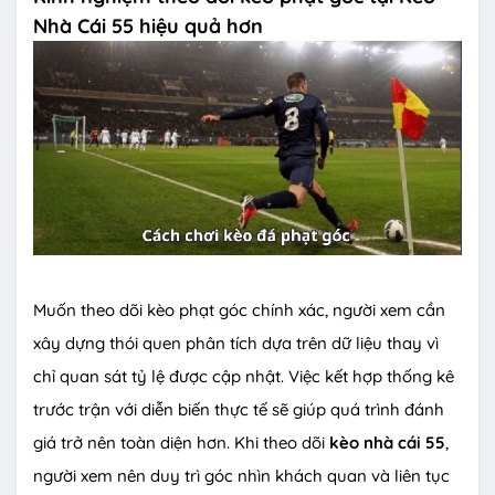
Nhà Cái 55 hiệu quả hơn
Muốn theo dõi kèo phạt góc chính xác, người xem cần
xây dựng thói quen phân tích dựa trên dữ liệu thay vì
chỉ quan sát tỷ lệ được cập nhật. Việc kết hợp thống kê
trước trận với diễn biến thực tế sẽ giúp quá trình đánh
giá trở nên toàn diện hơn. Khi theo dõi
kèo nhà cái 55
,
người xem nên duy trì góc nhìn khách quan và liên tục