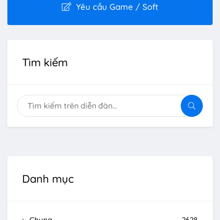
Yêu cầu Game / Soft
Tìm kiếm
Danh mục
Chung
2628