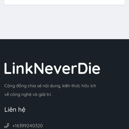
Cộng đồng chia sẻ nội dung, kiến thức hữu ích
về công nghệ và giải trí.
Liên hệ
+16399240320