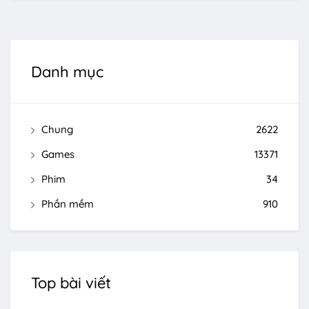
Danh mục
Chung
2622
Games
13371
Phim
34
Phần mềm
910
Top bài viết