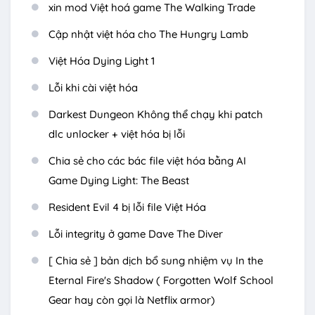
xin mod Việt hoá game The Walking Trade
Cập nhật việt hóa cho The Hungry Lamb
Việt Hóa Dying Light 1
Lỗi khi cài việt hóa
Darkest Dungeon Không thể chạy khi patch
dlc unlocker + việt hóa bị lỗi
Chia sẻ cho các bác file việt hóa bằng AI
Game Dying Light: The Beast
Resident Evil 4 bị lỗi file Việt Hóa
Lỗi integrity ở game Dave The Diver
[ Chia sẻ ] bản dịch bổ sung nhiệm vụ In the
Eternal Fire's Shadow ( Forgotten Wolf School
Gear hay còn gọi là Netflix armor)