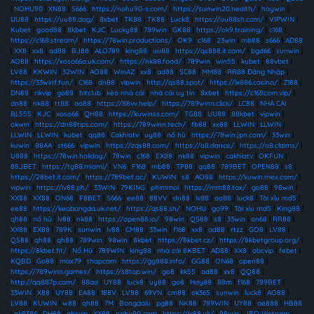
|
NOHU90
|
XN88
|
S666
|
https://nohu90-s.com/
|
https://sunwin20.health/
|
haywin
|
UU88
|
https://uu88.dog/
|
8xbet
|
TK88
|
TK88
|
Luck8
|
https://uu88sh.com/
|
VIPWIN
|
Kubet
|
good88
|
8kbet
|
KJC
|
Lucky88
|
789win
|
GK88
|
https://ok9.training/
|
c168
|
https://c168.stream/
|
https://78win.productions/
|
OK9
|
c168
|
23win
|
mb88
|
s666
|
AD88
|
XX8
|
xx8
|
ad88
|
BJ88
|
ALO789
|
king88
|
uu88
|
https://qs888.it.com/
|
bgd66
|
sunwin
|
AO88
|
https://xoso66a.uk.com/
|
https://nk88.food/
|
789win
|
win55
|
kubet
|
88vbet
|
LV88
|
KKWIN
|
32WIN
|
AO88
|
WinAZ
|
xx8
|
ad88
|
SC88
|
MM88
|
RR88 Đăng Nhập
|
https://33winf.fun/
|
C168
|
dn88
|
vipwin
|
http://qs88.spot/
|
https://lx886.casino/
|
Z188
|
DN88
|
rikvip
|
go88
|
hitclub
|
kèo nhà cái
|
nhà cái uy tín
|
8xbet
|
https://c168com.vip/
|
dn88
|
nk88
|
tt88
|
ao88
|
https://88vv.help/
|
https://789winn.click/
|
LC88
|
NHÀ CÁI
BL555
|
KJC
|
xoso66
|
QH88
|
https://kuwinss.com/
|
TG88
|
UU88
|
88kbet
|
vipwin
|
okwin
|
https://dn88tips.com/
|
https://789winn.tech/
|
fb88
|
xx88
|
LLWIN
|
LLWIN
|
LLWIN
|
LLWIN
|
kubet
|
qq88
|
Cakhiatv
|
uy88
|
nổ hũ
|
https://78win.jpn.com/
|
33win
|
kuwin
|
88AA
|
st666
|
vipwin
|
https://zqs88.com/
|
https://o8.dance/
|
https://o8.claims/
|
U888
|
https://78win.holiday/
|
78win
|
c168
|
EX88
|
nk88
|
vipwin
|
cakhiatv
|
OKFUN
|
88JBET
|
https://tg88.miami/
|
VN6
|
F168
|
mb88
|
TP88
|
qq88
|
789BET
|
OPEN88
|
s8
|
https://28bet.it.com/
|
https://789bet.ac/
|
KUWIN
|
s8
|
AO88
|
https://kuwin.mex.com/
|
vipwin
|
https://lv88.ph/
|
33WIN
|
79KING
|
phimmoi
|
https://mm88.tax/
|
go88
|
98win
|
XX88
|
XX88
|
ON68
|
F8BET
|
S666
|
ee88
|
88VV
|
dn88
|
lv88
|
ao88
|
luck8
|
Tài xỉu md5
|
ee88
|
https://keobongda.uk.net/
|
https://qs88.sh/
|
NOHU
|
go99
|
Tài xỉu md5
|
King88
|
qh88
|
nổ hũ
|
lv88
|
nk88
|
https://open88.io/
|
98win
|
QS88
|
s8
|
33win
|
on68
|
RR88
|
XX88
|
EX88
|
789K
|
sunwin
|
lv88
|
CM88
|
33win
|
f168
|
xx8
|
ad88
|
rtzz
|
GO8
|
LV88
|
QS88
|
qh88
|
qh88
|
789win
|
98win
|
8kbet
|
https://8kbet.cz/
|
https://8kbetgroup.org/
|
https://8kbet.fit/
|
Nổ Hũ
|
789WIN
|
king88
|
nhà cái 8KBET
|
AD88
|
XX8
|
abcvip
|
febet
|
KQBD
|
Go88
|
max79
|
thapcam
|
https://gg888.info/
|
GG88
|
ON68
|
open88
|
https://789winn.games/
|
https://s8top.win/
|
go8
|
kk55
|
ad88
|
xx8
|
QQ88
|
http://qq887p.com/
|
88aa
|
UY88
|
luck8
|
uy88
|
go8
|
Hay88
|
88m
|
f168
|
789BET
|
33WIN
|
X88
|
UY88
|
EA88
|
188V
|
LV88
|
69VN
|
cm88
|
ok365
|
sunwin
|
luck8
|
AO88
|
LV88
|
KUWIN
|
w88
|
qh88
|
7M
|
Bongdalu
|
pg88
|
NK88
|
789WIN
|
UY88
|
ae888
|
HB88
|
ok8386
|
DH88
|
abcvip
|
XX88
|
nohu90 com
|
https://lx88.uk/
|
98win
|
JBO Vietnam
|