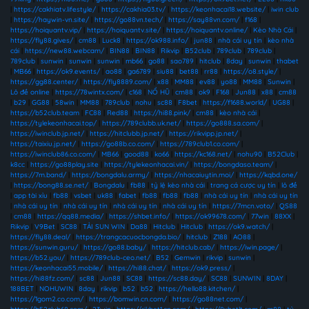
|
https://cakhiatv.lifestyle/
|
https://cakhia03.tv/
|
https://keonhacai18.website/
|
iwin club
|
https://haywin-vn.site/
|
https://go88vn.tech/
|
https://say88vn.com/
|
f168
|
https://hoiquantv.vip/
|
https://hoiquantv.site/
|
https://hoiquantv.online/
|
Kèo Nhà Cái
|
https://fly88.gives/
|
cm88
|
Luck8
|
https://ok988.info/
|
jun88
|
nhà cái uy tín
|
kèo nhà
cái
|
https://new88.webcam/
|
BIN88
|
BIN88
|
Rikvip
|
B52club
|
789club
|
789club
|
789club
|
sunwin
|
sunwin
|
sunwin
|
mb66
|
go88
|
sao789
|
hitclub
|
8day
|
sunwin
|
thabet
|
MB66
|
https://ok9.events/
|
ao88
|
ga6789
|
siu88
|
bet88
|
rr88
|
https://o8.style/
|
https://gg88.center/
|
https://fly8889.com/
|
x88
|
MM88
|
ev88
|
yo88
|
MM88
|
Sunwin
|
Lô đề online
|
https://78wintx.com/
|
c168
|
NỔ HŨ
|
cm88
|
ok9
|
F168
|
Jun88
|
x88
|
cm88
|
b29
|
GG88
|
58win
|
MM88
|
789club
|
nohu
|
sc88
|
F8bet
|
https://f1688.world/
|
UG88
|
https://b52club.team
|
FC88
|
Red88
|
https://hi88.pink/
|
cm88
|
kèo nhà cái
|
https://tylekeonhacai.top/
|
https://789clubb.uk.net/
|
https://go888.sa.com/
|
https://iwinclub.jp.net/
|
https://hitclubb.jp.net/
|
https://rikvipp.jp.net/
|
https://taixiu.jp.net/
|
https://go88b.co.com/
|
https://789club1.co.com/
|
https://iwinclub86.co.com/
|
MB66
|
good88
|
ko66
|
https://kc168.net/
|
nohu90
|
B52Club
|
k8cc
|
https://go88play.site
|
https://tylekeonhacai.vin/
|
https://bongdaso.team/
|
https://7m.band/
|
https://bongdalu.army/
|
https://nhacaiuytin.moi/
|
https://kqbd.one/
|
https://bong88.se.net/
|
Bongdalu
|
fb88
|
tỷ lệ kèo nhà cái
|
trang cá cược uy tín
|
lô đề
|
app tài xỉu
|
fb88
|
vsbet
|
uk88
|
fabet
|
fb88
|
fb88
|
fb88
|
nhà cái uy tín
|
nhà cái uy tín
|
nhà cái uy tín
|
nhà cái uy tín
|
nhà cái uy tín
|
nhà cái uy tín
|
https://7mcn.voto/
|
QS88
|
cm88
|
https://qq88.media/
|
https://shbet.info/
|
https://ok99678.com/
|
77win
|
88XX
|
Rikvip
|
V9Bet
|
SC88
|
TẢI SUN WIN
|
Da88
|
Hitclub
|
Hitclub
|
https://ok9.watch/
|
https://fly88.deal/
|
https://trangcacuocbongda.bio/
|
hitclub
|
Z188
|
AO88
|
https://sunwin.guru/
|
https://go88.baby/
|
https://hitclub.cab/
|
https://iwin.page/
|
https://b52.you/
|
https://789club-ceo.net/
|
B52
|
Gemwin
|
rikvip
|
sunwin
|
https://keonhacai55.mobile/
|
https://hi88.chat/
|
https://ok9.press/
|
https://hi88fz.com/
|
sc88
|
Jun88
|
SC88
|
https://sc88.day/
|
SC88
|
SUNWIN
|
8DAY
|
188BET
|
NOHUWIN
|
8day
|
rikvip
|
b52
|
b52
|
https://hello88.kitchen/
|
https://1gom2.co.com/
|
https://bomwin.cn.com/
|
https://go88net.com/
|