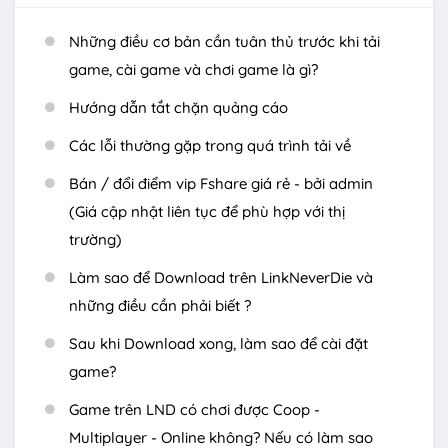
Những điều cơ bản cần tuân thủ trước khi tải
game, cài game và chơi game là gì?
Hướng dẫn tắt chặn quảng cáo
Các lỗi thường gặp trong quá trình tải về
Bán / đổi điểm vip Fshare giá rẻ - bởi admin
(Giá cập nhật liên tục để phù hợp với thị
trường)
Làm sao để Download trên LinkNeverDie và
những điều cần phải biết ?
Sau khi Download xong, làm sao để cài đặt
game?
Game trên LND có chơi được Coop -
Multiplayer - Online không? Nếu có làm sao