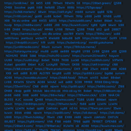
https://on68.live/
|
S8
|
kk55
|
lc88
|
789win
|
98WIN
|
S8
|
https://28bet.green/
|
QS88
|
CM88
|
Socolive
|
pg66
|
tt88
|
hello88
|
23win
|
888b
|
https://123ga.app/
|
https://sv368.markets/
|
68win
|
https://ok9.style/
|
mb88
|
sunwin
|
qq88
|
123b
|
https://rr88.com.se/
|
go88
|
uu88
|
kubet
|
789win
|
789p
|
u888
|
jw88
|
XIN88
|
uu88
|
X88
|
Tài xỉu online
|
x88
|
KK55
|
bl555
|
https://iwinclub88.cam/
|
kubet
|
8kbet
|
huvip
|
huvip
|
https://nk88w.com/
|
sv888
|
J88
|
http://kuwinfi.com/
|
tg88
|
tg88
|
kkwin
|
lc88
|
tr88
|
DN88
|
https://kjc.ad/
|
MM88
|
UY88
|
789win
|
QS88
|
TR88
|
b52
|
go8
|
28BET
|
7m
|
https://xemtiso.com/
|
xóc đĩa online
|
sao789
|
KWIN
|
https://789k2.net/
|
xx88
|
xx88.forex
|
jeetbuzz
|
wicket71
|
khela88
|
babu88
|
bd9
|
https://tr88.food/
|
Go99
|
UY88
|
https://rikvip88.cn.com/
|
h19
|
uu88
|
https://kubetmb.org/
|
mm88.yokohama
|
https://jun88media.com/
|
98win
|
sunwin
|
https://789club.meme/
|
https://tatarayume.org/
|
mu88
|
uu88
|
ae888
|
king88
|
UY88
|
LV88
|
QS88
|
x88
|
QS88
|
NOHU90
|
XN88
|
S666
|
https://nohu90-s.com/
|
https://sunwin20.health/
|
haywin
|
UU88
|
https://uu88.dog/
|
8xbet
|
TK88
|
TK88
|
Luck8
|
https://uu88sh.com/
|
VIPWIN
|
Kubet
|
good88
|
8kbet
|
KJC
|
Lucky88
|
789win
|
GK88
|
https://ok9.training/
|
c168
|
https://c168.stream/
|
https://78win.productions/
|
OK9
|
c168
|
23win
|
mb88
|
s666
|
AD88
|
XX8
|
xx8
|
ad88
|
BJ88
|
ALO789
|
king88
|
uu88
|
https://qs888.it.com/
|
bgd66
|
sunwin
|
AO88
|
https://xoso66a.uk.com/
|
https://nk88.food/
|
789win
|
win55
|
kubet
|
88vbet
|
LV88
|
KKWIN
|
32WIN
|
AO88
|
WinAZ
|
xx8
|
ad88
|
SC88
|
MM88
|
RR88 Đăng Nhập
|
https://33winf.fun/
|
C168
|
dn88
|
vipwin
|
http://qs88.spot/
|
https://lx886.casino/
|
Z188
|
DN88
|
rikvip
|
go88
|
hitclub
|
kèo nhà cái
|
nhà cái uy tín
|
8xbet
|
https://c168com.vip/
|
dn88
|
nk88
|
tt88
|
ao88
|
https://88vv.help/
|
https://789winn.click/
|
LC88
|
NHÀ CÁI
BL555
|
KJC
|
xoso66
|
QH88
|
https://kuwinss.com/
|
TG88
|
UU88
|
88kbet
|
vipwin
|
okwin
|
https://dn88tips.com/
|
https://789winn.tech/
|
fb88
|
xx88
|
LLWIN
|
LLWIN
|
LLWIN
|
LLWIN
|
kubet
|
qq88
|
Cakhiatv
|
uy88
|
nổ hũ
|
https://78win.jpn.com/
|
33win
|
kuwin
|
88AA
|
st666
|
vipwin
|
https://zqs88.com/
|
https://o8.dance/
|
https://o8.claims/
|
U888
|
https://78win.holiday/
|
78win
|
c168
|
EX88
|
nk88
|
vipwin
|
cakhiatv
|
OKFUN
|
88JBET
|
https://tg88.miami/
|
VN6
|
F168
|
mb88
|
TP88
|
qq88
|
789BET
|
OPEN88
|
s8
|
https://28bet.it.com/
|
https://789bet.ac/
|
KUWIN
|
s8
|
AO88
|
https://kuwin.mex.com/
|
vipwin
|
https://lv88.ph/
|
33WIN
|
79KING
|
phimmoi
|
https://mm88.tax/
|
go88
|
98win
|