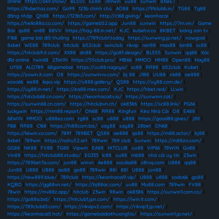
online
|
https://ok9.show/
|
BL555
|
EE88
|
789win
|
uu88
|
sunwin
|
8XBET
|
https://8xbettaz.com/
|
Go99
|
123b chính chủ
|
AO88
|
https://91clubb.in/
|
TG88
|
Tg88
đăng nhập
|
Qh88
|
https://123b3.com/
|
http://c168.giving/
|
keonhacai
|
https://hello88a.co.com/
|
https://gameb52.app
|
Jun88
|
sunwin
|
https://7m.vin/
|
Game
Bài
|
qs88
|
vn88
|
88VV
|
https://hay-88.in.net/
|
KJC
|
kubetvi.co
|
8KBET
|
lương sơn tv
|
F168
|
game bài đổi thưởng
|
https://789club1.today
|
https://sunwing.jp.net/
|
nowgoal
|
8xbet
|
WE88
|
789club
|
hitclub
|
b52club
|
iwinclub
|
rikvip
|
net88
|
max88
|
bin88
|
sc88
|
https://hitclub9.it.com/
|
XX88
|
dn88
|
https://go8f.design/
|
BL555
|
Sunwin
|
qq88
|
Xóc
đĩa online
|
twin68
|
23WIN
|
https://55club.pro/
|
MB66
|
MMOO
|
HM88
|
Open88
|
Hay88
|
UY88
|
ALO789
|
68gamebai
|
https://uu88.nagoya/
|
sc88
|
RR88
|
b52club
|
Kubet
|
https://zowin.it.com
|
O8
|
https://sunwinvv.com/
|
bj 88
|
J188
|
UU88
|
nk88
|
ae888
|
xoso66
|
ee88
|
kqxs.vip
|
https://u888.gallery/
|
QS88
|
https://uy88.com.de/
|
https://uy88.in.net/
|
https://ea88.mex.com/
|
KJC
|
https://hbet.red/
|
LLwin
|
https://hitclub68.cn.com/
|
https://keonhacaitv.io/
|
https://sunwinn.cat/
|
https://sunwin68.cn.com/
|
https://hitclubvn.ch/
|
ok8386
|
https://sc88.link/
|
PG66
|
luckywin
|
https://mm88.report/
|
ON68
|
RR88
|
Kingfun
|
Kèo Nhà Cái
|
O8
|
EA88
|
68WIN
|
MMOO
|
u888ez.com
|
tg88
|
sc88
|
u888
|
u888
|
https://good88.gives/
|
j88
|
f168
|
RR88
|
C168
|
https://hi88com.biz/
|
say88
|
say88
|
28bet
|
ON68
|
https://kkwin.co.com/
|
789f
|
789BET
|
QS88
|
ae888
|
qs88
|
https://m88.actor/
|
bj88
|
8xbet
|
789win
|
https://nohu52.art
|
789win
|
789 club
|
Sunwin
|
https://m88zo.com/
|
GG88
|
NK88
|
FV88
|
TG88
|
Vipwin
|
EA88
|
HITCLUB
|
uu88
|
VIP66
|
78WIN
|
Go88
|
Vin88
|
https://hitclub88.studio/
|
EG333
|
lc88
|
uu88
|
mb88
|
nhà cái uy tín
|
23win
|
https://789bet7a.com/
|
jun88
|
winvn
|
Ae888
|
xocdia88
|
s8tvq.com
|
U888
|
qq88
|
Jun88
|
U888
|
U888
|
ao88
|
go88
|
789win
|
88I
|
88I
|
U888
|
jun88
|
https://new889.blue/
|
789club
|
https://keonhacai9.vip/
|
U888
|
u888
|
sodo66
|
go88
|
KQBD
|
https://gg88vn.net/
|
https://bj88ac.com/
|
uu88
|
Mu88.com
|
789win
|
FV88
|
78win
|
https://mv88z.app/
|
hitclub
|
23win
|
98win
|
ok8386
|
https://sunwin1.com.co/
|
https://go88a.bid/
|
https://hitclub1.jpn.com/
|
https://iwin.it.com/
|
https://789club63.com/
|
https://rikvipv2.com/
|
https://rikvip3.jp.net/
|
https://keonhacai5.hot/
|
https://gamebaidoithuong1.io/
|
https://sunwin1.jp.net/
|