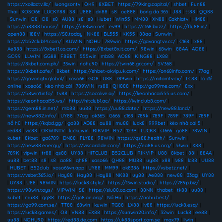
https://xoilactv.llc/
|
luongsontv
|
OK9
|
8XBET
|
https://79king.capital/
|
shbet
|
Fun88
Thai
|
XOSO66
|
LUCKY88
|
S8
|
U888
|
dn88
|
s8
|
ae888
|
bong da 365
|
J88
|
tt88
|
QQ88
|
Sunwin
|
O8
|
O8
|
s8
|
AU88
|
s8
|
s8
|
Hubet
|
Win55
|
MM88
|
XN88
|
Cakhiatv
|
HM88
|
https://u8888.house/
|
https://e68win.net
|
ev99
|
https://c168.buzz/
|
https://fly88.in/
|
open88
|
188V
|
https://S8.today
|
NK88
|
BL555
|
KK55
|
88aa
|
Sunwin
|
https://b52club14.com/
|
KUWIN
|
NOHU
|
789win
|
https://gavangtvv.cc/
|
C168
|
lx88
|
Ae888
|
https://8xbet1.co.com/
|
https://8xbet8x.it.com/
|
98win
|
68win
|
88AA
|
AO88
|
GO99
|
LLWIN
|
GG88
|
F8BET
|
555win
|
mb88
|
AO88
|
KING88
|
LX88
|
https://8kbet.com.ph/
|
33win
|
nohu90
|
https://twin68.gr.com/
|
SV368
|
https://8kbet.cafe/
|
8kbet
|
https://shbet-okvip.uk.com/
|
https://on68info.com/
|
77ag
|
https://gavangtv.global/
|
xoso66
|
GO8
|
U88
|
789win
|
https://mitomtv.cx/
|
LC88
|
lô đề
online
|
xoso66
|
kèo nhà cái
|
789WIN
|
rs88
|
QH888
|
http://go99me.com/
|
8xx
|
https://58win1.info/
|
tv88
|
https://socolive.ai/
|
https://keonhacai555.us.com/
|
https://keonhacai55.ws/
|
http://hitclub1.ac/
|
https://iwinclub8.com/
|
https://gem88.in.net/
|
mb88
|
uu88
|
https://uu88.date/
|
https://new88.land/
|
https://new882.info/
|
UY88
|
77ag
|
ok365
|
G666
|
c168
|
789k
|
789F
|
789F
|
789F
|
789F
|
nổ hũ
|
https://kqbd.gg/
|
go88
|
AD88
|
au88
|
mu88
|
luck8
|
999bet
|
kèo nhà cái 5
|
red88
|
vic88
|
OKWINTV
|
luckywin
|
RIKVIP
|
B52
|
123B
|
LUCK8
|
st666
|
go88
|
78WIN
|
kubet
|
8kbet
|
ga6789
|
DN88
|
FLY88
|
98WIN
|
https://qs88.health/
|
Sunwin
|
https://new88.energy/
|
https://viscard.de.com/
|
https://ea88.us.org/
|
33win
|
X88
|
789K
|
vipwin
|
tr88
|
qs88
|
UY88
|
HITCLUB
|
B52CLUB
|
RIKVIP
|
U88
|
8kbet
|
88I
|
88AA
|
uu88
|
bet88
|
s8
|
s8
|
ao88
|
qh88
|
xoso66
|
QH88
|
MU88
|
uy88
|
x88
|
lv88
|
lc88
|
UU88
|
HUBET
|
B52club
|
xoso66vn.app
|
UY88
|
MM99
|
ok8386
|
https://vsbetz.net/
|
https://vsbet365.io/
|
Hay88
|
Hay88
|
Hay88
|
NK88
|
uy88
|
Ae888
|
new88
|
33ag
|
UY88
|
UY88
|
U88
|
98WIN
|
https://luck8.style/
|
https://13win.studio/
|
https://789p.biz/
|
https://98win.toys/
|
VIPWIN
|
S8
|
https://siu88.co.com
|
88NN
|
thabet
|
tk88
|
uu88
|
kubet
|
mu88
|
gg88
|
https://go8.ae.org/
|
Nổ Hũ
|
https://nohu.best/
|
https://go99.com.se/
|
TT88
|
68win
|
kuwin
|
TG88
|
LX88
|
lv88
|
https://luck8.esq/
|
https://luck8.games/
|
O8
|
VN88
|
EX88
|
https://sunwin20.info/
|
32win
|
Luck8
|
ee88
|
uu88
|
NOHU90
|
https://red88.de.com
|
https://uk88sport.com.se
|
max79
|
llwin
|