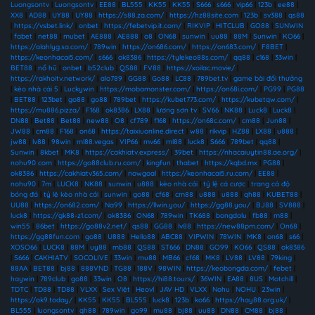
Luongsontv
|
Luongsontv
|
EE88
|
BL555
|
KK55
|
KK55
|
S666
|
s666
|
vip66
|
123b
|
ee88
|
XX8
|
AD88
|
UY88
|
UY88
|
https://s88.za.com/
|
https://hz88site.com
|
123b
|
sv388
|
qs88
|
https://vsbet.link/
|
onbet
|
https://febetvip.it.com/
|
RIKVIP
|
HITCLUB
|
GO88
|
SUNWIN
|
fabet
|
net88
|
mubet
|
AE888
|
AE888
|
o8
|
ON68
|
sunwin
|
uu88
|
88M
|
Sunwin
|
KO66
|
https://alahlyg.sa.com/
|
789win
|
https://on686.com/
|
https://on683.com/
|
F8BET
|
https://keonhacai5.com/
|
s666
|
ok8386
|
https://tylekeo88s.com/
|
qq88
|
c168
|
33win
|
BET88
|
nổ hũ
|
onbet
|
b52club
|
QS88
|
FV88
|
https://xoilac.movie/
|
https://rakhoitv.network/
|
alo789
|
GG88
|
Go88
|
LC88
|
789bet.tv
|
game bài đổi thưởng
|
kèo nhà cái 5
|
Luckywin
|
https://mobamonster.com/
|
https://on68i.com/
|
PG99
|
PG88
|
BET88
|
123bet
|
go88
|
go88
|
789bet
|
https://kubet773.com/
|
https://kubetqw.com/
|
https://mu886.pizza/
|
F168
|
ok8386
|
LX88
|
lương sơn tv
|
SV66
|
NK88
|
Luck8
|
Luck8
|
DN88
|
Bet88
|
Bet88
|
new88
|
O8
|
cf789
|
f168
|
https://on68c.com/
|
cm88
|
Jun88
|
JW88
|
cm88
|
F168
|
on68
|
https://taixiuonline.direct
|
w88
|
rikvip
|
HZ88
|
LX88
|
u888
|
jw88
|
lv88
|
98win
|
ml88.vegas
|
VIP66
|
mv66
|
ml88
|
luck8
|
S666
|
789bet
|
qq88
|
Sunwin
|
8kbet
|
MK8
|
https://cakhiatv.express/
|
39bet
|
https://nhacaiuytin88.ae.org/
|
nohu90 com
|
https://go88club.ru.com/
|
kingfun
|
thabet
|
https://kqbd.mx
|
PG88
|
ok8386
|
https://cakhiatv365.com/
|
nowgoal
|
https://keonhacai5.ru.com/
|
EE88
|
nohu90
|
7m
|
LUCK8
|
NK88
|
sunwin
|
u888
|
kèo nhà cái
|
tỷ lệ cá cược
|
trang cá độ
bóng đá
|
tỷ lệ kèo nhà cái
|
sunwin
|
go88
|
cf68
|
cm88
|
u888
|
u888
|
qh88
|
KUBET88
|
UU88
|
https://on682.com/
|
Na99
|
https://llwin.you/
|
https://gg88.you/
|
BJ88
|
SV888
|
luck8
|
https://gk88-z1.com/
|
ok8386
|
ON68
|
789win
|
TK688
|
bongdalu
|
fb88
|
m88
|
win55
|
86bet
|
https://go88v2.net/
|
qs88
|
GG88
|
lv88
|
https://new88pm.com/
|
On68
|
https://gg88fun.com
|
go88
|
U888
|
Hello88
|
ABC88
|
VIPWIN
|
78WIN
|
MK8
|
on68
|
s66
|
XOSO66
|
LUCK8
|
88M
|
uy88
|
mb88
|
QS88
|
ST666
|
DN88
|
GO99
|
KO66
|
QS88
|
ok8386
|
S666
|
CAKHIATV
|
SOCOLIVE
|
33win
|
mu88
|
MB66
|
cf68
|
MK8
|
LV88
|
LV88
|
79king
|
88AA
|
BET88
|
bj88
|
888VND
|
TG88
|
188V
|
98WIN
|
https://keobongda.com/
|
febet
|
haywin
|
789club
|
go88
|
33win
|
O8
|
https://hi88.tours/
|
36WIN
|
EA88
|
8US
|
Motchill
|
TDTC
|
TD88
|
TD88
|
VLXX
|
Sex Việt
|
Heovl
|
JAV HD
|
VLXX
|
Nohu
|
NOHU
|
23win
|
https://ok9.today/
|
KK55
|
KK55
|
BL555
|
luck8
|
123b
|
ko66
|
https://hay88.org.uk/
|
BL555
|
luongsontv
|
qh88
|
789win
|
go99
|
mu88
|
bj88
|
uu88
|
DN88
|
CM88
|
bj88
|