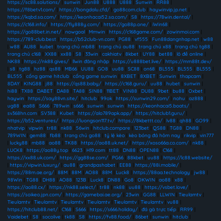
https://sc88.solutions/
|
sunwin
|
Jun88
|
U888
|
U888
|
Sunwin
|
RR88
|
https://f8betv1.com/
|
https://bongdalu.cfd/
|
go88com.club
|
haywinvip.jp.net
|
https://kqbd.sa.com/
|
https://keonhacai52.sa.com/
|
S8
|
https://78win.dental/
|
https://c168.info/
|
https://fly888y.com/
|
https://go88p.one/
|
iWin68
|
https://go88bet.in.net/
|
nowgoal
|
Mmwin
|
https://c168game.com/
|
zowinmoi.com
|
https://789-club.best
|
https://b52club-vn.com
|
PG88
|
vf555
|
Fun88dangnhap.net
|
w88
|
w88
|
AU88
|
kubet
|
trang chủ mb88
|
trang chủ au88
|
trang chủ x88
|
trang chủ tg88
|
trang chủ c168
|
XX88
|
xx88
|
S8
|
33win
|
cakhiatv
|
8kbet
|
UY88
|
bet88
|
lô đề online
|
NK88
|
https://nk88.gives/
|
llwin đăng nhập
|
https://u888bet.live/
|
https://mm88t.dev/
|
s8
|
tg88
|
hz88
|
qs88
|
MB66
|
UU88
|
GO8
|
uu88
|
SC88
|
on68
|
BL555
|
BL555
|
BL555
|
BL555
|
cổng game hitclub
|
cổng game sunwin
|
8XBET
|
8XBET
|
Sunwin
|
thapcam
|
8DAY
|
KING88
|
j88
|
https://qs88.baby/
|
https://c168.guru/
|
uu88
|
hubet
|
sunwin
|
hi88
|
TX88
|
DABET
|
DA88
|
TA88
|
SIN88
|
11BET
|
VIN88
|
DU88
|
9bet
|
bu88
|
Oxbet
|
haywin
|
https://say88vn.site/
|
hitclub
|
99ok
|
https://sunwin29.com/
|
nohu
|
az888
|
ug88
|
ea88
|
S666
|
789win
|
s666
|
sunwin
|
sunwin
|
https://keonhacai5.boats/
|
sv368hn.com
|
SV388
|
Kubet
|
https://alo789apk.app/
|
https://hitclub1.guru/
|
https://b52.ventures/
|
https://luongson117.tv/
|
https://8kbettt.co/
|
lv88
|
qh88
|
GO99
|
nhatvip
|
vipwin
|
tr88
|
nk88
|
56win
|
hitclub.compare
|
123bet
|
QS88
|
TG88
|
DN88
|
789WIN
|
gem88
|
fb88
|
trang chủ go88
|
tỷ lệ kèo
|
kèo bóng đá hôm nay
|
rikvip
|
vin777
|
lucky88
|
mb88
|
ao88
|
TK88
|
https://ao88.uk.net/
|
https://xoso66a.co.com/
|
nk88
|
LUCK8
|
https://ao88y.top
|
6623
|
H19.com
|
tt88
|
DN88
|
OPEN88
|
C168
|
https://xx88.uk.com/
|
https://gg88se.com/
|
PG66
|
88kbet
|
uu88
|
https://lc88.website/
|
https://vipwin.luxury/
|
au88
|
grandpashabet
|
EE88
|
https://88i.mobile/
|
https://88m.ae.org/
|
88M
|
88M
|
AO88
|
88M
|
Luck8
|
https://88aa.technology
|
jw88
|
98Win
|
TG88
|
DH88
|
AO88
|
123B
|
Luck8
|
DN88
|
Go8
|
OKWIN
|
ao88
|
x88
|
https://ao88.cx/
|
https://nk88.select/
|
tr88
|
nk88
|
uu88
|
https://vsbet.love/
|
https://soikeo.jpn.com/
|
https://gamebai.ae.org/
|
23win
|
GG88
|
LLWIN
|
Tieulamtv
|
Tieulamtv
|
Tieulamtv
|
Tieulamtv
|
Tieulamtv
|
Tieulamtv
|
Tieulamtv
|
vu88
|
https://hitclub88.net/
|
C168
|
S666
|
https://s666.holiday/
|
đá gà trực tiếp
|
RR99
|
Vaidebet
|
S8
|
socolive
|
tk88
|
S8
|
https://fv88.food/
|
86bet
|
sunwin
|
hitclub
|