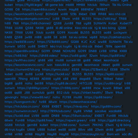
789win
|
go88
|
HITCLUB
|
https://qq8876.net/
|
https://789win8.casino/
|
98win
|
tg88
|
kubet
|
https://fly88.legal/
|
68 game bài
|
mb88
|
MM88
|
hitclub
|
789win
|
Tài Xỉu Online
|
GO88
|
O8
|
https://open88ss.com/
|
kuwin
|
Hay88
|
888NEW
|
789BET
|
https://keonhacai55.fund/
|
BONG88
|
xn88
|
123b
|
8kbet
|
C168
|
RR88
|
kèo nhà cái
|
https://ketquabongda.com.mx/
|
Lc88
|
33win
|
vn88
|
BL555
|
https://x88.ing/
|
TR88
|
hi88
|
f168
|
https://x88.channel/
|
QS88
|
Jun88
|
f168
|
uy88
|
SUNWIN
|
Kubet
|
Kubet77
|
TR88
|
UU88
|
QS88
|
NK88
|
gk88
|
lô đề online
|
Kèo nhà cái
|
tỷ lệ kèo bóng
|
QS88
|
NK88
|
TR88
|
UU88
|
7club
|
sun88
|
GO99
|
Xoso66
|
BL555
|
BL555
|
ao88
|
Luckywin
|
EA88
|
QS88
|
jw88
|
ml88
|
qs88
|
S8
|
sc88
|
tai xiu online
|
vip88
|
https://cakhiatvzz.tv/
|
https://ee8838.com/
|
https://123b888.com/
|
GG88
|
KJC
|
KJC
|
ww88
|
SUNWIN
|
Tài xỉu
Sunwin
|
bl555
|
uu88
|
SHBET
|
kèo trực tuyến
|
tỷ lệ nhà cái
|
8kbet
|
789k
|
open88
|
https://open88v.online/
|
GO99
|
ON68
|
NOHU90
|
GO99
|
DN88
|
LV88
|
VIP66
|
XX88
|
https://lv88.ltd/
|
https://dh88.video/
|
https://sx88.gold/
|
32win
|
https://qs881.ink/
|
https://ev99.eu.com/
|
qh88
|
x88
|
mu88
|
sunwin 68
|
go88
|
rikbet
|
keonhacai
|
https://keonhacaivnic.com/
|
iwin
|
taixiu88.io
|
gem88
|
keonhacai
|
rikbet
|
go88
|
sunwin
|
https://sunwin07sh.org
|
https://gmnc.club/
|
EE88
|
https://123bett.io/
|
EE88
|
33WIN
|
kubet
|
au88
|
au88
|
Luck8
|
https://luck8.so/
|
BL555
|
BL555
|
https://kp88.social/
|
open88
|
79king
|
AE888
|
AE888
|
uy88
|
x88
|
z188
|
daga88
|
33win
|
188bet
|
fabet
|
big88
|
go88
|
nohu
|
bet88
|
https://uy88.de.com/
|
HITCLUB
|
https://uu88n.org/
|
tr88
|
sunwin
|
https://qh88kyc.com/
|
https://rr886j.com/
|
ae888
|
mcw
|
kuwin
|
88bet
|
x88
|
ao88
|
qq88
|
J88
|
sumclub
|
go88
|
B52 club
|
https://shbet.health/
|
33win
|
99ok
|
gavangtv
|
https://vnew88.net/
|
nohu
|
FLY88
|
mu88
|
https://qs88.team/
|
https://luongsontv.llc/
|
hz88
|
68win
|
https://soikeonhacai.one/
|
https://hitcluba.cn.com/
|
XX88
|
8XBET
|
https://rikvip.mx/
|
https://go88hv.com/
|
https://sunwinn.in.net/
|
http://7899club.com/
|
Uy88
|
VN168
|
socolive
|
xocdia88
|
https://luck8.dad
|
LV88
|
ao88
|
DN88
|
https://58win.autos/
|
8XBET
|
Fun88
|
Hitclub
|
68win
|
Fun88
|
https://qs88.free/
|
https://vipwin.green/
|
rr88
|
https://gg88.directory
|
GG88
|
hitclub
|
gem88
|
kubet
|
https://c168.zone/
|
Sunwin
|
79KING
|
23win
|
tỷ lệ bóng
đá trực tuyến
|
U888
|
U888
|
hubet
|
ee88
|
ao88
|
88vv
|
x88
|
23win
|
dn88
|
ga888
|
vn168
|
vn168
|
vn168
|
Hay88
|
Hay88
|
Hay88
|
https://nhacaiuytin.ro/
|
Bom win
|
xóc đĩa