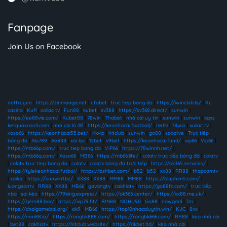
Fanpage
Join Us on Facebook
nettruyen
|
https://zinmanga.net
|
ufabet
|
truc tiep bong da
|
https://iwinclub.la/
|
Ku
casino
|
Ku11
|
xoilac tv
|
Fun88
|
kubet
|
sv388
|
https://sv368.direct/
|
sunwin
|
https://ee88vie.com/
|
Kubet88
|
78win
|
Thabet
|
nhà cái uy tín
|
sunwin
|
sunwin
|
kqxs
ketquaxoso3.com
|
nhà cái lô đề
|
https://keonhacai.football/
|
IWIN
|
78win
|
xoilac tv
|
xoso66
|
https://keonhacai55.bet/
|
rikvip
|
hitclub
|
sunwin
|
go88
|
socolive
|
Trực tiếp
bóng đá
|
Alo789
|
Ae888
|
xôi lạc
|
12bet
|
v9bet
|
https://keonhacai.fund/
|
vip66
|
Vip66
|
https://mb66p.com/
|
truc tiep bong da
|
VIP66
|
https://78winnh.net/
|
https://mb66q.com/
|
Xoso66
|
MB66
|
https://mb66.life/
|
colatv trực tiếp bóng đá
|
colatv
|
colatv truc tiep bong da
|
colatv
|
colatv bóng đá trực tiếp
|
https://ok365.services/
|
https://tylekeonhacai.futbol/
|
https://bshbet.com/
|
b52
|
b52
|
xx88
|
RR88
|
thapcamtv
|
xoilac
|
https://sunwin1.bz/
|
XX88
|
XX88
|
MM88
|
MM88
|
https://bluphim5.com/
|
luongsontv
|
RR88
|
XX88
|
MB66
|
gavangtv
|
cakhiatv
|
https://go88fc.com/
|
trực tiếp
nba
|
soi kèo
|
https://79king.express/
|
https://ok365.center/
|
https://xx88.me.uk/
|
https://gem88.bar/
|
https://vip79.fit/
|
BIN88
|
NOHU90
|
Go88
|
nowgoal
|
7m
|
https://choigamebai.org/
|
ok9
|
MB66
|
https://top10nhacaiuytin.win/
|
KJC
|
8xx
|
https://mm88.io/
|
https://rongbk888.com/
|
https://rongbk666.com/
|
RR88
|
kèo nhà cái
|
bet88
|
cakhiatv
|
https://hitclub.website/
|
https://rikbet.ltd/
|
kèo nhà cái
|