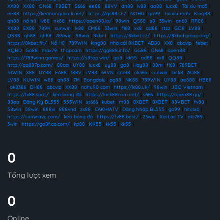
XX88
|
XX88
|
ON68
|
F8BET
|
S666
|
ee88
|
88VV
|
dn88
|
lv88
|
ao88
|
luck8
|
Tài xỉu md5
|
ee88
|
https://keobongda.uk.net/
|
https://qs88.sh/
|
NOHU
|
go99
|
Tài xỉu md5
|
King88
|
qh88
|
nổ hũ
|
lv88
|
nk88
|
https://open88.io/
|
98win
|
QS88
|
s8
|
33win
|
on68
|
RR88
|
XX88
|
EX88
|
789K
|
sunwin
|
lv88
|
CM88
|
33win
|
f168
|
xx8
|
ad88
|
rtzz
|
GO8
|
LV88
|
QS88
|
qh88
|
qh88
|
789win
|
98win
|
8kbet
|
https://8kbet.cz/
|
https://8kbetgroup.org/
|
https://8kbet.fit/
|
Nổ Hũ
|
789WIN
|
king88
|
nhà cái 8KBET
|
AD88
|
XX8
|
abcvip
|
febet
|
KQBD
|
Go88
|
max79
|
thapcam
|
https://gg888.info/
|
GG88
|
ON68
|
open88
|
https://789winn.games/
|
https://s8top.win/
|
go8
|
kk55
|
ad88
|
xx8
|
QQ88
|
http://qq887p.com/
|
88aa
|
UY88
|
luck8
|
uy88
|
go8
|
Hay88
|
88m
|
f168
|
789BET
|
33WIN
|
X88
|
UY88
|
EA88
|
188V
|
LV88
|
69VN
|
cm88
|
ok365
|
sunwin
|
luck8
|
AO88
|
LV88
|
KUWIN
|
w88
|
qh88
|
7M
|
Bongdalu
|
pg88
|
NK88
|
789WIN
|
UY88
|
ae888
|
HB88
|
ok8386
|
DH88
|
abcvip
|
XX88
|
nohu90 com
|
https://lx88.uk/
|
98win
|
JBO Vietnam
|
https://hi88.spot/
|
kèo bóng đá
|
https://luck88com.net/
|
s666
|
https://open88.gg/
|
88aa
|
Đăng Ký BL555
|
555WIN
|
st666
|
kubet
|
m88
|
8XBET
|
8XBET
|
88VBET
|
fv88
|
58win
|
58win
|
888vi
|
888vnd
|
zx88
|
CAKHIATV
|
Đăng Nhập BL555
|
go99
|
hitclub
|
https://sunwinvy.com/
|
kèo bóng đá
|
https://fv88.best/
|
23win
|
Xoi Lac TV
|
alo789
|
3win
|
https://go8f.co.com/
|
kp88
|
KK55
|
kk55
|
kk55
|
0
Tổng lượt xem
0
Online