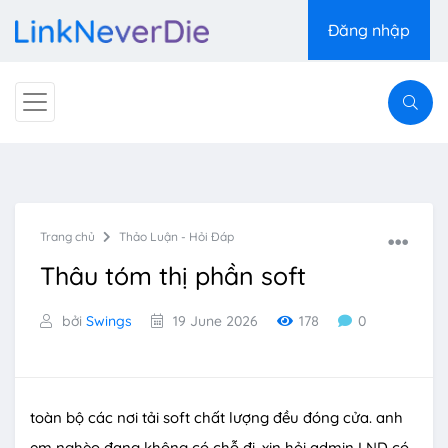
Đăng nhập
Trang chủ
Thảo Luận - Hỏi Đáp
Thâu tóm thị phần soft
bởi
Swings
19 June 2026
178
0
toàn bộ các nơi tải soft chất lượng đều đóng cửa. anh
em nghèo đang không có chỗ đi. xin hỏi admin LND có