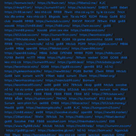
https://bomwin.tech/
|
https://b78win.net/
|
https://f8beta2.me/
|
KJC
|
https://rikvip97.art/
|
https://sunwin97.art/
|
https://kclub.team/
|
SHBET
|
xx88
|
8kbet
|
https://rr88.se.net/
|
kèo nhà cái
|
RR88
|
78win
|
nha cai uy tin
|
ty le ca cuoc
|
7mcn
|
Xóc đĩa online
|
Kèo nhà cái 5
|
88goals
|
iwin
|
Tài xỉu MD5
|
1GOM
|
Rikvip
|
Go88
|
B52
club
|
max88
|
MM88
|
https://iwinclub.ru.com/
|
RIKVIP
|
RIKVIP
|
789win
|
F168
|
go88
|
xoso66
|
https://cm88.dad/
|
https://hi88.uno/
|
https://iwin.sa.com/
|
go88
|
https://mm88.press/
|
Xoso66
|
phim sex vlxx
|
https://xx88brand.com/
|
https://b52club.sa.com/
|
https://sunwin19.cn.com/
|
https://keonhacai.gdn/
|
https://789clubb.one/
|
iwinclub
|
bin88
|
GG88
|
tải game daominhha
|
GG88
|
XX88
|
RR88
|
https://sunwin.talk/
|
nổ hũ
|
go88
|
Hitclub
|
PG99
|
https://pg66.us.com/
|
MB66
|
Jun88
|
MB66
|
open88
|
https://f168slot.com/
|
https://open886.com/
|
https://open88.today/
|
MB66
|
Sv368
|
OPEN88
|
MM88
|
PG99
|
https://hi88s.com/
|
FLY88
|
Bet88
|
nn777
|
MB66
|
https://fly88.uno/
|
789win
|
vaobet
|
SC88
|
GO88
|
dt68
|
kèo nhà cái
|
https://sunwin99.ceo/
|
https://go88.deal/
|
https://hitclubsbs.jp.net/
|
https://keonhacai.voto/
|
GG88
|
https://gg88.co.com/
|
gem88
|
B52
|
nổ hũ
|
https://tylekeonhacai.life/
|
https://new88.biz/
|
PG88
|
Bet168
|
23win
|
RR88
|
Hitclub
|
Go88
|
Iwin
|
sunwin
|
win79
|
V9bet
|
kqbd
|
sunwin
|
33win
|
https://8kbet.org/
|
https://keonhacaitop.com/
|
https://manclub99.com/
|
Bomwin
|
https://keonhacai95.com/
|
xx88
|
go88
|
b52
|
789club
|
rikvip
|
go88
|
hitclub
|
socolive
|
nổ hũ
|
tài xỉu online
|
game bài đổi thưởng
|
b52club
|
kèo nhà cái
|
sunwin
|
iwin
|
i9bet
|
https://rr88it.com/
|
FB88
|
FB88
|
FB88
|
FB88
|
FB88
|
b52
|
https://789clubze.win/
|
RR88
|
สล็อต
|
https://luphim.com/
|
79KING
|
https://kjc.football/
|
B52 club
|
Bong88
|
Sunwin
|
xem phim fun
|
ae888
|
CM88
|
https://88aa.actor/
|
https://b52club.money/
|
Max88
|
go88
|
https://keobongda.cafe/
|
uu88
|
KJC
|
https://luongsontv23.com/
|
https://cm88.vision/
|
ee88
|
https://socolive.studio/
|
open88
|
https://new88.market/
|
https://28bet.blue/
|
78Win
|
789club
|
7m
|
https://hi88c.com/
|
https://f8bet.dental/
|
go88
|
Socolive
|
F168
|
FB88
|
socolive1 com
|
https://thienhabet.ru.com/
|
E88
|
https://www.fly888.club/
|
hitclub
|
hitclub
|
https://mu88.help/
|
https://sunwinn.za.com/
|
https://go881.jp.net/
|
https://lodeonline.gb.net/
|
Nổ hũ
|
https://bom.win/
|
Ngonclub
|
f168
|
33win
|
https://bongdalu88.co/
|
kèo nhà cái
|
net88
|
iwinclub
|
manclub
|
GMNC
|