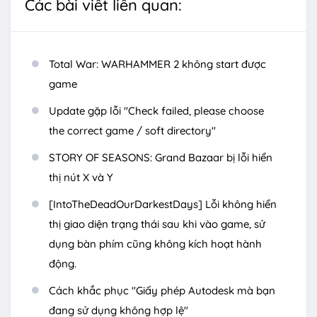
Các bài viết liên quan:
Total War: WARHAMMER 2 không start được
game
Update gặp lỗi "Check failed, please choose
the correct game / soft directory"
STORY OF SEASONS: Grand Bazaar bị lỗi hiển
thị nút X và Y
[IntoTheDeadOurDarkestDays] Lỗi không hiển
thị giao diện trạng thái sau khi vào game, sử
dụng bàn phím cũng không kích hoạt hành
động.
Cách khắc phục "Giấy phép Autodesk mà bạn
đang sử dụng không hợp lệ"