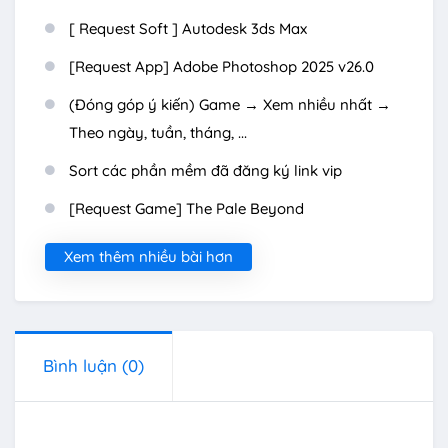
[ Request Soft ] Autodesk 3ds Max
[Request App] Adobe Photoshop 2025 v26.0
(Đóng góp ý kiến) Game → Xem nhiều nhất →
Theo ngày, tuần, tháng, ...
Sort các phần mềm đã đăng ký link vip
[Request Game] The Pale Beyond
Xem thêm nhiều bài hơn
Bình luận
(0)