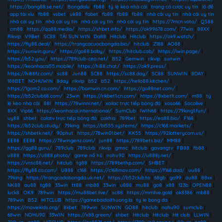
|
https://bong88.se.net/
|
Bongdalu
|
fb88
|
tỷ lệ kèo nhà cái
|
trang cá cược uy tín
|
lô đề
|
app tài xỉu
|
fb88
|
vsbet
|
uk88
|
fabet
|
fb88
|
fb88
|
fb88
|
nhà cái uy tín
|
nhà cái uy tín
|
nhà cái uy tín
|
nhà cái uy tín
|
nhà cái uy tín
|
nhà cái uy tín
|
https://7mcn.voto/
|
QS88
|
cm88
|
https://qq88.media/
|
https://shbet.info/
|
https://ok99678.com/
|
77win
|
88XX
|
Rikvip
|
V9Bet
|
SC88
|
TẢI SUN WIN
|
Da88
|
Hitclub
|
Hitclub
|
https://ok9.watch/
|
https://fly88.deal/
|
https://trangcacuocbongda.bio/
|
hitclub
|
Z188
|
AO88
|
https://sunwin.guru/
|
https://go88.baby/
|
https://hitclub.cab/
|
https://iwin.page/
|
https://b52.you/
|
https://789club-ceo.net/
|
B52
|
Gemwin
|
rikvip
|
sunwin
|
https://keonhacai55.mobile/
|
https://hi88.chat/
|
https://ok9.press/
|
https://hi88fz.com/
|
sc88
|
Jun88
|
SC88
|
https://sc88.day/
|
SC88
|
SUNWIN
|
8DAY
|
188BET
|
NOHUWIN
|
8day
|
rikvip
|
b52
|
b52
|
https://hello88.kitchen/
|
https://1gom2.co.com/
|
https://bomwin.cn.com/
|
https://go88net.com/
|
https://b52club68.com/
|
23win
|
https://rikbet1.cn.com/
|
https://8xbetlt.com/
|
m88
|
tỷ
lệ kèo nhà cái
|
88I
|
https://78winni.net/
|
xoilac trực tiếp bóng đá
|
xoso66
|
Socolive
|
8XX
|
Vip66
|
https://keonhacai.international/
|
SumClub
|
IWIN68
|
https://79king1.fun/
|
uy88
|
shbet
|
colatv trực tiếp bóng đá
|
cakhia
|
789bet
|
https://ea88.bio/
|
F168
|
https://b52club.study/
|
79king
|
https://bl555.systems/
|
https://c168.markets/
|
https://shbetk.net/
|
90phut
|
https://78win01.bet/
|
KK55
|
https://92lotterycom.us/
|
EE88
|
EE88
|
https://78wingenz.com/
|
jun88
|
https://789bets.biz/
|
MM88
|
https://gg88.guru/
|
789club
|
789club
|
rikvip
|
gmnc
|
hitclub
|
gavangtv
|
FB88
|
fb88
|
u888
|
https://u888.photo/
|
game nổ hũ
|
nohu90
|
https://u888j.net/
|
https://vnsc88.net/
|
hitclub
|
tg88
|
https://789bethp.com/
|
SHBET
|
https://fly88.co.com/
|
U888
|
c168
|
https://c168mov.com/
|
https://f168.dad/
|
uu88
|
79king
|
https://trangcadobongda.uk.net/
|
https://b52club.to
|
68gb
|
go99
|
au88
|
88xx
|
NK88
|
au88
|
tg88
|
33win
|
tt88
|
mb88
|
33win
|
u888
|
mu88
|
go8
|
x88
|
123b
|
OPEN88
|
luck8
|
OK9
|
789win
|
https://mu88bet.live/
|
sc88
|
https://mmlive.gold
|
ok8386
|
mb88
|
789win
|
B52
|
HITCLUB
|
https://gamebaidoithuong.la
|
ty le bong da
|
https://moviekids.org/
|
8kbet
|
789win
|
SUNWIN
|
GO88
|
hitclub
|
nohu90
|
sumclub
|
68win
|
NOHU90
|
33WIN
|
https://x88.green/
|
shbet
|
Hitclub
|
Hitclub
|
Hit club
|
LLWIN
|