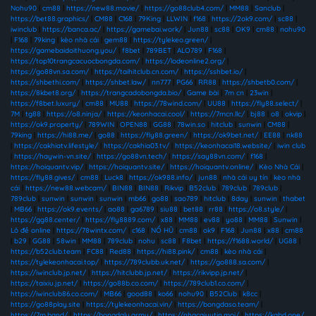
Nohu90
|
cm88
|
https://new88.movie/
|
https://go88club4.com/
|
MM88
|
Sanclub
|
https://bet88.graphics/
|
CM88
|
C168
|
79King
|
LLWIN
|
f168
|
https://2ok9.com/
|
sc88
|
iwinclub
|
https://banca.ac/
|
https://gamebai.work/
|
Jun88
|
sc88
|
OK9
|
cm88
|
nohu90
|
F168
|
79king
|
kèo nhà cái
|
gem88
|
https://tylekeo.green/
|
https://gamebaidoithuong.you/
|
f8bet
|
789BET
|
ALO789
|
F168
|
https://top10trangcacuocbongda.com/
|
https://lodeonline2.org/
|
https://go88vn.sa.com/
|
https://taihitclub.cn.com/
|
https://sshbet.io/
|
https://shbethi.com/
|
https://shbet.law/
|
nn777
|
PG66
|
RR88
|
https://shbetb0.com/
|
https://8kbet8.org/
|
https://trangcadobongda.bio/
|
Game bài
|
7m cn
|
23win
|
https://f8bet.luxury/
|
cm88
|
MU88
|
https://78wind.com/
|
UU88
|
https://fly88.select/
|
7M
|
tg88
|
https://o8.ninja/
|
https://keonhacai.cool/
|
https://7mcn.llc/
|
bj88
|
o8
|
okvip
|
https://ok9.property/
|
789WIN
|
OPEN88
|
GG88
|
78win.so
|
hitclub
|
sunwin
|
CM88
|
79king
|
https://hi88.me/
|
go88
|
https://fly88.green/
|
https://ok9bet.net/
|
EE88
|
nk88
|
https://cakhiatv.lifestyle/
|
https://cakhia03.tv/
|
https://keonhacai18.website/
|
iwin club
|
https://haywin-vn.site/
|
https://go88vn.tech/
|
https://say88vn.com/
|
f168
|
https://hoiquantv.vip/
|
https://hoiquantv.site/
|
https://hoiquantv.online/
|
Kèo Nhà Cái
|
https://fly88.gives/
|
cm88
|
Luck8
|
https://ok988.info/
|
jun88
|
nhà cái uy tín
|
kèo nhà
cái
|
https://new88.webcam/
|
BIN88
|
BIN88
|
Rikvip
|
B52club
|
789club
|
789club
|
789club
|
sunwin
|
sunwin
|
sunwin
|
mb66
|
go88
|
sao789
|
hitclub
|
8day
|
sunwin
|
thabet
|
MB66
|
https://ok9.events/
|
ao88
|
ga6789
|
siu88
|
bet88
|
rr88
|
https://o8.style/
|
https://gg88.center/
|
https://fly8889.com/
|
x88
|
MM88
|
ev88
|
yo88
|
MM88
|
Sunwin
|
Lô đề online
|
https://78wintx.com/
|
c168
|
NỔ HŨ
|
cm88
|
ok9
|
F168
|
Jun88
|
x88
|
cm88
|
b29
|
GG88
|
58win
|
MM88
|
789club
|
nohu
|
sc88
|
F8bet
|
https://f1688.world/
|
UG88
|
https://b52club.team
|
FC88
|
Red88
|
https://hi88.pink/
|
cm88
|
kèo nhà cái
|
https://tylekeonhacai.top/
|
https://789clubb.uk.net/
|
https://go888.sa.com/
|
https://iwinclub.jp.net/
|
https://hitclubb.jp.net/
|
https://rikvipp.jp.net/
|
https://taixiu.jp.net/
|
https://go88b.co.com/
|
https://789club1.co.com/
|
https://iwinclub86.co.com/
|
MB66
|
good88
|
ko66
|
nohu90
|
B52Club
|
k8cc
|
https://go88play.site
|
https://tylekeonhacai.vin/
|
https://bongdaso.team/
|
https://7m.band/
|
https://bongdalu.army/
|
https://nhacaiuytin.moi/
|
https://kqbd.one/