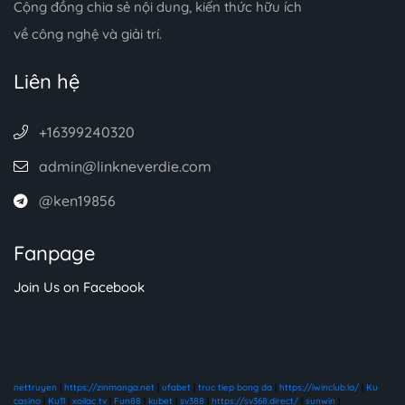
Cộng đồng chia sẻ nội dung, kiến thức hữu ích
về công nghệ và giải trí.
Liên hệ
+16399240320
admin@linkneverdie.com
@ken19856
Fanpage
Join Us on Facebook
nettruyen
|
https://zinmanga.net
|
ufabet
|
truc tiep bong da
|
https://iwinclub.la/
|
Ku
casino
|
Ku11
|
xoilac tv
|
Fun88
|
kubet
|
sv388
|
https://sv368.direct/
|
sunwin
|