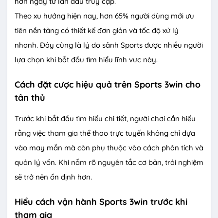
hơn ngay từ lần đầu truy cập.
Theo xu hướng hiện nay, hơn 65% người dùng mới ưu
tiên nền tảng có thiết kế đơn giản và tốc độ xử lý
nhanh. Đây cũng là lý do sảnh Sports được nhiều người
lựa chọn khi bắt đầu tìm hiểu lĩnh vực này.
Cách đặt cược hiệu quả trên Sports 3win cho
tân thủ
Trước khi bắt đầu tìm hiểu chi tiết, người chơi cần hiểu
rằng việc tham gia thể thao trực tuyến không chỉ dựa
vào may mắn mà còn phụ thuộc vào cách phân tích và
quản lý vốn. Khi nắm rõ nguyên tắc cơ bản, trải nghiệm
sẽ trở nên ổn định hơn.
Hiểu cách vận hành Sports 3win trước khi
tham gia