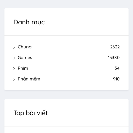
Danh mục
Chung
2622
Games
13380
Phim
34
Phần mềm
910
Top bài viết