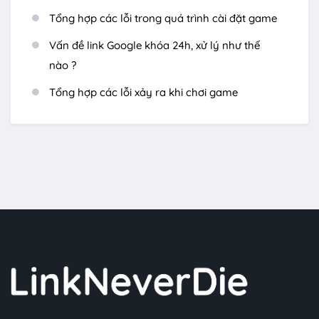
Tổng hợp các lỗi trong quá trình cài đặt game
Vấn đề link Google khóa 24h, xử lý như thế
nào ?
Tổng hợp các lỗi xảy ra khi chơi game