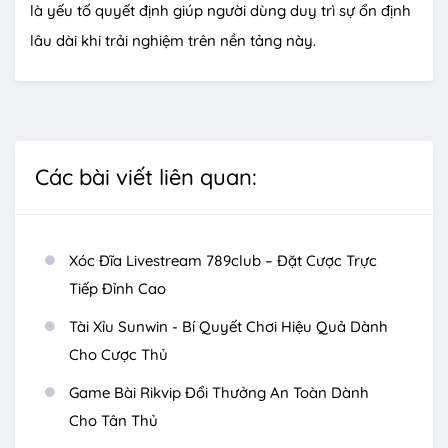
là yếu tố quyết định giúp người dùng duy trì sự ổn định
lâu dài khi trải nghiệm trên nền tảng này.
Các bài viết liên quan:
Xóc Đĩa Livestream 789club – Đặt Cược Trực
Tiếp Đỉnh Cao
Tài Xỉu Sunwin - Bí Quyết Chơi Hiệu Quả Dành
Cho Cược Thủ
Game Bài Rikvip Đổi Thưởng An Toàn Dành
Cho Tân Thủ