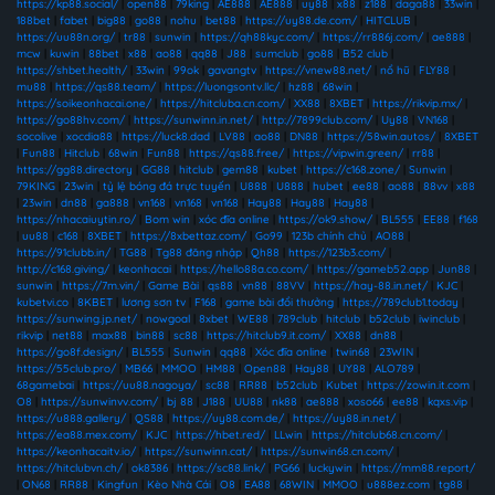
https://kp88.social/
|
open88
|
79king
|
AE888
|
AE888
|
uy88
|
x88
|
z188
|
daga88
|
33win
|
188bet
|
fabet
|
big88
|
go88
|
nohu
|
bet88
|
https://uy88.de.com/
|
HITCLUB
|
https://uu88n.org/
|
tr88
|
sunwin
|
https://qh88kyc.com/
|
https://rr886j.com/
|
ae888
|
mcw
|
kuwin
|
88bet
|
x88
|
ao88
|
qq88
|
J88
|
sumclub
|
go88
|
B52 club
|
https://shbet.health/
|
33win
|
99ok
|
gavangtv
|
https://vnew88.net/
|
nổ hũ
|
FLY88
|
mu88
|
https://qs88.team/
|
https://luongsontv.llc/
|
hz88
|
68win
|
https://soikeonhacai.one/
|
https://hitcluba.cn.com/
|
XX88
|
8XBET
|
https://rikvip.mx/
|
https://go88hv.com/
|
https://sunwinn.in.net/
|
http://7899club.com/
|
Uy88
|
VN168
|
socolive
|
xocdia88
|
https://luck8.dad
|
LV88
|
ao88
|
DN88
|
https://58win.autos/
|
8XBET
|
Fun88
|
Hitclub
|
68win
|
Fun88
|
https://qs88.free/
|
https://vipwin.green/
|
rr88
|
https://gg88.directory
|
GG88
|
hitclub
|
gem88
|
kubet
|
https://c168.zone/
|
Sunwin
|
79KING
|
23win
|
tỷ lệ bóng đá trực tuyến
|
U888
|
U888
|
hubet
|
ee88
|
ao88
|
88vv
|
x88
|
23win
|
dn88
|
ga888
|
vn168
|
vn168
|
vn168
|
Hay88
|
Hay88
|
Hay88
|
https://nhacaiuytin.ro/
|
Bom win
|
xóc đĩa online
|
https://ok9.show/
|
BL555
|
EE88
|
f168
|
uu88
|
c168
|
8XBET
|
https://8xbettaz.com/
|
Go99
|
123b chính chủ
|
AO88
|
https://91clubb.in/
|
TG88
|
Tg88 đăng nhập
|
Qh88
|
https://123b3.com/
|
http://c168.giving/
|
keonhacai
|
https://hello88a.co.com/
|
https://gameb52.app
|
Jun88
|
sunwin
|
https://7m.vin/
|
Game Bài
|
qs88
|
vn88
|
88VV
|
https://hay-88.in.net/
|
KJC
|
kubetvi.co
|
8KBET
|
lương sơn tv
|
F168
|
game bài đổi thưởng
|
https://789club1.today
|
https://sunwing.jp.net/
|
nowgoal
|
8xbet
|
WE88
|
789club
|
hitclub
|
b52club
|
iwinclub
|
rikvip
|
net88
|
max88
|
bin88
|
sc88
|
https://hitclub9.it.com/
|
XX88
|
dn88
|
https://go8f.design/
|
BL555
|
Sunwin
|
qq88
|
Xóc đĩa online
|
twin68
|
23WIN
|
https://55club.pro/
|
MB66
|
MMOO
|
HM88
|
Open88
|
Hay88
|
UY88
|
ALO789
|
68gamebai
|
https://uu88.nagoya/
|
sc88
|
RR88
|
b52club
|
Kubet
|
https://zowin.it.com
|
O8
|
https://sunwinvv.com/
|
bj 88
|
J188
|
UU88
|
nk88
|
ae888
|
xoso66
|
ee88
|
kqxs.vip
|
https://u888.gallery/
|
QS88
|
https://uy88.com.de/
|
https://uy88.in.net/
|
https://ea88.mex.com/
|
KJC
|
https://hbet.red/
|
LLwin
|
https://hitclub68.cn.com/
|
https://keonhacaitv.io/
|
https://sunwinn.cat/
|
https://sunwin68.cn.com/
|
https://hitclubvn.ch/
|
ok8386
|
https://sc88.link/
|
PG66
|
luckywin
|
https://mm88.report/
|
ON68
|
RR88
|
Kingfun
|
Kèo Nhà Cái
|
O8
|
EA88
|
68WIN
|
MMOO
|
u888ez.com
|
tg88
|