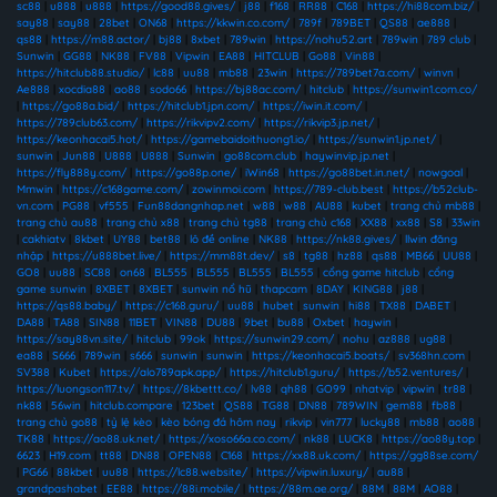
sc88
|
u888
|
u888
|
https://good88.gives/
|
j88
|
f168
|
RR88
|
C168
|
https://hi88com.biz/
|
say88
|
say88
|
28bet
|
ON68
|
https://kkwin.co.com/
|
789f
|
789BET
|
QS88
|
ae888
|
qs88
|
https://m88.actor/
|
bj88
|
8xbet
|
789win
|
https://nohu52.art
|
789win
|
789 club
|
Sunwin
|
GG88
|
NK88
|
FV88
|
Vipwin
|
EA88
|
HITCLUB
|
Go88
|
Vin88
|
https://hitclub88.studio/
|
lc88
|
uu88
|
mb88
|
23win
|
https://789bet7a.com/
|
winvn
|
Ae888
|
xocdia88
|
ao88
|
sodo66
|
https://bj88ac.com/
|
hitclub
|
https://sunwin1.com.co/
|
https://go88a.bid/
|
https://hitclub1.jpn.com/
|
https://iwin.it.com/
|
https://789club63.com/
|
https://rikvipv2.com/
|
https://rikvip3.jp.net/
|
https://keonhacai5.hot/
|
https://gamebaidoithuong1.io/
|
https://sunwin1.jp.net/
|
sunwin
|
Jun88
|
U888
|
U888
|
Sunwin
|
go88com.club
|
haywinvip.jp.net
|
https://fly888y.com/
|
https://go88p.one/
|
iWin68
|
https://go88bet.in.net/
|
nowgoal
|
Mmwin
|
https://c168game.com/
|
zowinmoi.com
|
https://789-club.best
|
https://b52club-
vn.com
|
PG88
|
vf555
|
Fun88dangnhap.net
|
w88
|
w88
|
AU88
|
kubet
|
trang chủ mb88
|
trang chủ au88
|
trang chủ x88
|
trang chủ tg88
|
trang chủ c168
|
XX88
|
xx88
|
S8
|
33win
|
cakhiatv
|
8kbet
|
UY88
|
bet88
|
lô đề online
|
NK88
|
https://nk88.gives/
|
llwin đăng
nhập
|
https://u888bet.live/
|
https://mm88t.dev/
|
s8
|
tg88
|
hz88
|
qs88
|
MB66
|
UU88
|
GO8
|
uu88
|
SC88
|
on68
|
BL555
|
BL555
|
BL555
|
BL555
|
cổng game hitclub
|
cổng
game sunwin
|
8XBET
|
8XBET
|
sunwin nổ hũ
|
thapcam
|
8DAY
|
KING88
|
j88
|
https://qs88.baby/
|
https://c168.guru/
|
uu88
|
hubet
|
sunwin
|
hi88
|
TX88
|
DABET
|
DA88
|
TA88
|
SIN88
|
11BET
|
VIN88
|
DU88
|
9bet
|
bu88
|
Oxbet
|
haywin
|
https://say88vn.site/
|
hitclub
|
99ok
|
https://sunwin29.com/
|
nohu
|
az888
|
ug88
|
ea88
|
S666
|
789win
|
s666
|
sunwin
|
sunwin
|
https://keonhacai5.boats/
|
sv368hn.com
|
SV388
|
Kubet
|
https://alo789apk.app/
|
https://hitclub1.guru/
|
https://b52.ventures/
|
https://luongson117.tv/
|
https://8kbettt.co/
|
lv88
|
qh88
|
GO99
|
nhatvip
|
vipwin
|
tr88
|
nk88
|
56win
|
hitclub.compare
|
123bet
|
QS88
|
TG88
|
DN88
|
789WIN
|
gem88
|
fb88
|
trang chủ go88
|
tỷ lệ kèo
|
kèo bóng đá hôm nay
|
rikvip
|
vin777
|
lucky88
|
mb88
|
ao88
|
TK88
|
https://ao88.uk.net/
|
https://xoso66a.co.com/
|
nk88
|
LUCK8
|
https://ao88y.top
|
6623
|
H19.com
|
tt88
|
DN88
|
OPEN88
|
C168
|
https://xx88.uk.com/
|
https://gg88se.com/
|
PG66
|
88kbet
|
uu88
|
https://lc88.website/
|
https://vipwin.luxury/
|
au88
|
grandpashabet
|
EE88
|
https://88i.mobile/
|
https://88m.ae.org/
|
88M
|
88M
|
AO88
|