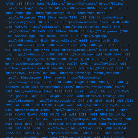
|
UY88
|
U88
|
98WIN
|
https://luck8.style/
|
https://13win.studio/
|
https://789p.biz/
|
https://98win.toys/
|
VIPWIN
|
S8
|
https://siu88.co.com
|
88NN
|
thabet
|
tk88
|
uu88
|
kubet
|
mu88
|
gg88
|
https://go8.ae.org/
|
Nổ Hũ
|
https://nohu.best/
|
https://go99.com.se/
|
TT88
|
68win
|
kuwin
|
TG88
|
LX88
|
lv88
|
https://luck8.esq/
|
https://luck8.games/
|
O8
|
VN88
|
EX88
|
https://sunwin20.info/
|
32win
|
Luck8
|
ee88
|
uu88
|
NOHU90
|
https://red88.de.com
|
https://uk88sport.com.se
|
max79
|
llwin
|
https://on68.live/
|
S8
|
kk55
|
lc88
|
789win
|
98WIN
|
S8
|
https://28bet.green/
|
QS88
|
CM88
|
Socolive
|
pg66
|
tt88
|
hello88
|
23win
|
888b
|
https://123ga.app/
|
https://sv368.markets/
|
68win
|
https://ok9.style/
|
mb88
|
sunwin
|
qq88
|
123b
|
https://rr88.com.se/
|
go88
|
uu88
|
kubet
|
789win
|
789p
|
u888
|
jw88
|
XIN88
|
uu88
|
X88
|
Tài xỉu online
|
x88
|
KK55
|
bl555
|
https://iwinclub88.cam/
|
kubet
|
8kbet
|
huvip
|
huvip
|
https://nk88w.com/
|
sv888
|
J88
|
http://kuwinfi.com/
|
tg88
|
tg88
|
kkwin
|
lc88
|
tr88
|
DN88
|
https://kjc.ad/
|
MM88
|
UY88
|
789win
|
QS88
|
TR88
|
b52
|
go8
|
28BET
|
7m
|
https://xemtiso.com/
|
xóc đĩa online
|
sao789
|
KWIN
|
https://789k2.net/
|
xx88
|
xx88.forex
|
jeetbuzz
|
wicket71
|
khela88
|
babu88
|
bd9
|
https://tr88.food/
|
Go99
|
UY88
|
https://rikvip88.cn.com/
|
h19
|
uu88
|
https://kubetmb.org/
|
mm88.yokohama
|
https://jun88media.com/
|
98win
|
sunwin
|
https://789club.meme/
|
https://tatarayume.org/
|
mu88
|
uu88
|
ae888
|
king88
|
UY88
|
LV88
|
QS88
|
x88
|
QS88
|
NOHU90
|
XN88
|
S666
|
https://nohu90-s.com/
|
https://sunwin20.health/
|
haywin
|
UU88
|
https://uu88.dog/
|
8xbet
|
TK88
|
TK88
|
Luck8
|
https://uu88sh.com/
|
VIPWIN
|
Kubet
|
good88
|
8kbet
|
KJC
|
Lucky88
|
789win
|
GK88
|
https://ok9.training/
|
c168
|
https://c168.stream/
|
https://78win.productions/
|
OK9
|
c168
|
23win
|
mb88
|
s666
|
AD88
|
XX8
|
xx8
|
ad88
|
BJ88
|
ALO789
|
king88
|
uu88
|
https://qs888.it.com/
|
bgd66
|
sunwin
|
AO88
|
https://xoso66a.uk.com/
|
https://nk88.food/
|
789win
|
win55
|
kubet
|
88vbet
|
LV88
|
KKWIN
|
32WIN
|
AO88
|
WinAZ
|
xx8
|
ad88
|
SC88
|
MM88
|
RR88 Đăng Nhập
|
https://33winf.fun/
|
C168
|
dn88
|
vipwin
|
http://qs88.spot/
|
https://lx886.casino/
|
Z188
|
DN88
|
rikvip
|
go88
|
hitclub
|
kèo nhà cái
|
nhà cái uy tín
|
8xbet
|
https://c168com.vip/
|
dn88
|
nk88
|
tt88
|
ao88
|
https://88vv.help/
|
https://789winn.click/
|
LC88
|
NHÀ CÁI
BL555
|
KJC
|
xoso66
|
QH88
|
https://kuwinss.com/
|
TG88
|
UU88
|
88kbet
|
vipwin
|
okwin
|
https://dn88tips.com/
|
https://789winn.tech/
|
fb88
|
xx88
|
LLWIN
|
LLWIN
|