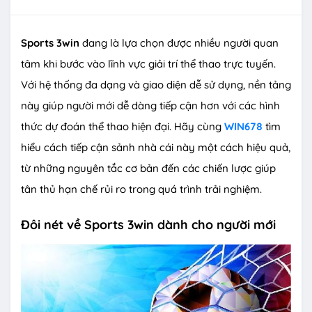
Sports 3win
đang là lựa chọn được nhiều người quan
tâm khi bước vào lĩnh vực giải trí thể thao trực tuyến.
Với hệ thống đa dạng và giao diện dễ sử dụng, nền tảng
này giúp người mới dễ dàng tiếp cận hơn với các hình
thức dự đoán thể thao hiện đại. Hãy cùng
WIN678
tìm
hiểu cách tiếp cận sảnh nhà cái này một cách hiệu quả,
từ những nguyên tắc cơ bản đến các chiến lược giúp
tân thủ hạn chế rủi ro trong quá trình trải nghiệm.
Đôi nét về Sports 3win dành cho người mới