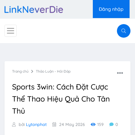
Đăng nhập
Trang chủ
Thảo Luận - Hỏi Đáp
Sports 3win: Cách Đặt Cược
Thể Thao Hiệu Quả Cho Tân
Thủ
bởi
Lytanphat
24 May 2026
159
0