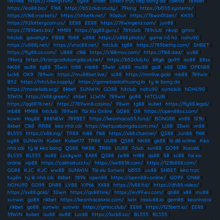
IWIN68
|
https://79king1.fun/
|
uy88
|
shbet
|
colatv trực tiếp bóng đá
|
cakhia
|
789bet
|
https://ea88.bio/
|
F168
|
https://b52club.study/
|
79king
|
https://bl555.systems/
|
https://c168.markets/
|
https://shbetk.net/
|
90phut
|
https://78win01.bet/
|
KK55
|
https://92lotterycom.us/
|
EE88
|
EE88
|
https://78wingenz.com/
|
jun88
|
https://789bets.biz/
|
MM88
|
https://gg88.guru/
|
789club
|
789club
|
rikvip
|
gmnc
|
hitclub
|
gavangtv
|
FB88
|
fb88
|
u888
|
https://u888.photo/
|
game nổ hũ
|
nohu90
|
https://u888j.net/
|
https://vnsc88.net/
|
hitclub
|
tg88
|
https://789bethp.com/
|
SHBET
|
https://fly88.co.com/
|
U888
|
c168
|
https://c168mov.com/
|
https://f168.dad/
|
uu88
|
79king
|
https://trangcadobongda.uk.net/
|
https://b52club.to
|
68gb
|
go99
|
au88
|
88xx
|
NK88
|
au88
|
tg88
|
33win
|
tt88
|
mb88
|
33win
|
u888
|
mu88
|
go8
|
x88
|
123b
|
OPEN88
|
luck8
|
OK9
|
789win
|
https://mu88bet.live/
|
sc88
|
https://mmlive.gold
|
mb88
|
789win
|
B52
|
https://hitclubx.supply/
|
https://gamebaidoithuong.la
|
ty le bong da
|
https://moviekids.org/
|
8kbet
|
SUNWIN
|
GO88
|
hitclub
|
nohu90
|
sumclub
|
NOHU90
|
33WIN
|
https://x88.green/
|
shbet
|
LLWIN
|
789win
|
go88
|
HITCLUB
|
https://qq8876.net/
|
https://789win8.casino/
|
98win
|
tg88
|
kubet
|
https://fly88.legal/
|
mb88
|
MM88
|
hitclub
|
789win
|
Tài Xỉu Online
|
GO88
|
O8
|
https://open88ss.com/
|
kuwin
|
Hay88
|
888NEW
|
789BET
|
https://keonhacai55.fund/
|
BONG88
|
xn88
|
123b
|
8kbet
|
C168
|
RR88
|
kèo nhà cái
|
https://ketquabongda.com.mx/
|
Lc88
|
33win
|
vn88
|
BL555
|
https://x88.ing/
|
TR88
|
hi88
|
f168
|
https://x88.channel/
|
QS88
|
Jun88
|
f168
|
uy88
|
SUNWIN
|
Kubet
|
Kubet77
|
TR88
|
UU88
|
QS88
|
NK88
|
gk88
|
lô đề online
|
Kèo
nhà cái
|
tỷ lệ kèo bóng
|
QS88
|
NK88
|
TR88
|
UU88
|
7club
|
sun88
|
GO99
|
Xoso66
|
BL555
|
BL555
|
ao88
|
Luckywin
|
EA88
|
QS88
|
jw88
|
ml88
|
qs88
|
S8
|
sc88
|
tai xiu
online
|
vip88
|
https://cakhiatvzz.tv/
|
https://ee8838.com/
|
https://123b888.com/
|
GG88
|
KJC
|
KJC
|
ww88
|
SUNWIN
|
Tài xỉu Sunwin
|
bl555
|
uu88
|
SHBET
|
kèo trực
tuyến
|
tỷ lệ nhà cái
|
8kbet
|
789k
|
open88
|
https://open88v.online/
|
GO99
|
ON68
|
NOHU90
|
GO99
|
DN88
|
LV88
|
VIP66
|
XX88
|
https://lv88.ltd/
|
https://dh88.video/
|
https://sx88.gold/
|
32win
|
https://qs881.ink/
|
https://ev99.eu.com/
|
qh88
|
x88
|
mu88
|
sunwin
|
go88
|
rikbet
|
https://keonhacaivnic.com/
|
iwin
|
taixiu88.io
|
gem88
|
keonhacai
|
rikbet
|
go88
|
sunwin
|
sunwin
|
https://gmnc.club/
|
EE88
|
https://123bett.io/
|
EE88
|
33WIN
|
kubet
|
au88
|
au88
|
Luck8
|
https://luck8.so/
|
BL555
|
BL555
|