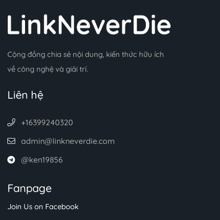
Cộng đồng chia sẻ nội dung, kiến thức hữu ích
về công nghệ và giải trí.
Liên hệ
+16399240320
admin@linkneverdie.com
@ken19856
Fanpage
Join Us on Facebook