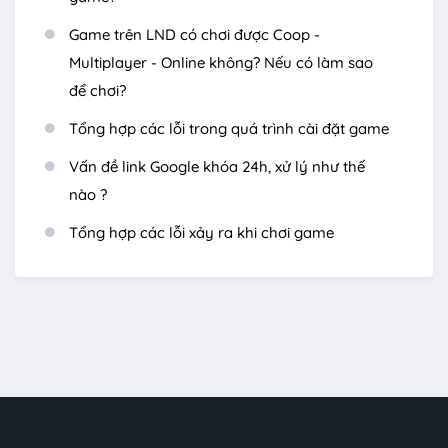
Game trên LND có chơi được Coop -
Multiplayer - Online không? Nếu có làm sao
để chơi?
Tổng hợp các lỗi trong quá trình cài đặt game
Vấn đề link Google khóa 24h, xử lý như thế
nào ?
Tổng hợp các lỗi xảy ra khi chơi game