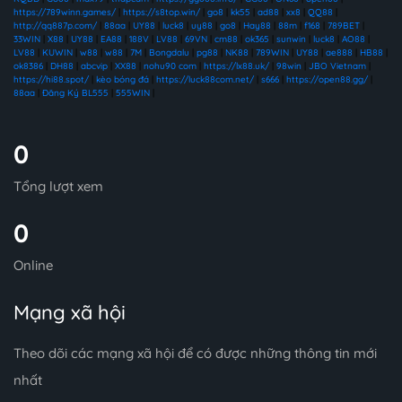
https://789winn.games/
|
https://s8top.win/
|
go8
|
kk55
|
ad88
|
xx8
|
QQ88
|
http://qq887p.com/
|
88aa
|
UY88
|
luck8
|
uy88
|
go8
|
Hay88
|
88m
|
f168
|
789BET
|
33WIN
|
X88
|
UY88
|
EA88
|
188V
|
LV88
|
69VN
|
cm88
|
ok365
|
sunwin
|
luck8
|
AO88
|
LV88
|
KUWIN
|
w88
|
w88
|
7M
|
Bongdalu
|
pg88
|
NK88
|
789WIN
|
UY88
|
ae888
|
HB88
|
ok8386
|
DH88
|
abcvip
|
XX88
|
nohu90 com
|
https://lx88.uk/
|
98win
|
JBO Vietnam
|
https://hi88.spot/
|
kèo bóng đá
|
https://luck88com.net/
|
s666
|
https://open88.gg/
|
88aa
|
Đăng Ký BL555
|
555WIN
|
0
Tổng lượt xem
0
Online
Mạng xã hội
Theo dõi các mạng xã hội để có được những thông tin mới
nhất