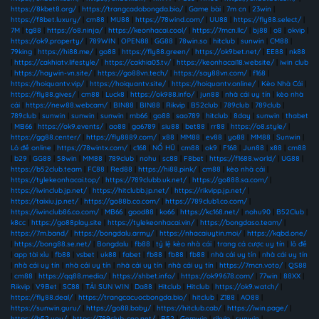
https://8kbet8.org/
|
https://trangcadobongda.bio/
|
Game bài
|
7m cn
|
23win
|
https://f8bet.luxury/
|
cm88
|
MU88
|
https://78wind.com/
|
UU88
|
https://fly88.select/
|
7M
|
tg88
|
https://o8.ninja/
|
https://keonhacai.cool/
|
https://7mcn.llc/
|
bj88
|
o8
|
okvip
|
https://ok9.property/
|
789WIN
|
OPEN88
|
GG88
|
78win.so
|
hitclub
|
sunwin
|
CM88
|
79king
|
https://hi88.me/
|
go88
|
https://fly88.green/
|
https://ok9bet.net/
|
EE88
|
nk88
|
https://cakhiatv.lifestyle/
|
https://cakhia03.tv/
|
https://keonhacai18.website/
|
iwin club
|
https://haywin-vn.site/
|
https://go88vn.tech/
|
https://say88vn.com/
|
f168
|
https://hoiquantv.vip/
|
https://hoiquantv.site/
|
https://hoiquantv.online/
|
Kèo Nhà Cái
|
https://fly88.gives/
|
cm88
|
Luck8
|
https://ok988.info/
|
jun88
|
nhà cái uy tín
|
kèo nhà
cái
|
https://new88.webcam/
|
BIN88
|
BIN88
|
Rikvip
|
B52club
|
789club
|
789club
|
789club
|
sunwin
|
sunwin
|
sunwin
|
mb66
|
go88
|
sao789
|
hitclub
|
8day
|
sunwin
|
thabet
|
MB66
|
https://ok9.events/
|
ao88
|
ga6789
|
siu88
|
bet88
|
rr88
|
https://o8.style/
|
https://gg88.center/
|
https://fly8889.com/
|
x88
|
MM88
|
ev88
|
yo88
|
MM88
|
Sunwin
|
Lô đề online
|
https://78wintx.com/
|
c168
|
NỔ HŨ
|
cm88
|
ok9
|
F168
|
Jun88
|
x88
|
cm88
|
b29
|
GG88
|
58win
|
MM88
|
789club
|
nohu
|
sc88
|
F8bet
|
https://f1688.world/
|
UG88
|
https://b52club.team
|
FC88
|
Red88
|
https://hi88.pink/
|
cm88
|
kèo nhà cái
|
https://tylekeonhacai.top/
|
https://789clubb.uk.net/
|
https://go888.sa.com/
|
https://iwinclub.jp.net/
|
https://hitclubb.jp.net/
|
https://rikvipp.jp.net/
|
https://taixiu.jp.net/
|
https://go88b.co.com/
|
https://789club1.co.com/
|
https://iwinclub86.co.com/
|
MB66
|
good88
|
ko66
|
https://kc168.net/
|
nohu90
|
B52Club
|
k8cc
|
https://go88play.site
|
https://tylekeonhacai.vin/
|
https://bongdaso.team/
|
https://7m.band/
|
https://bongdalu.army/
|
https://nhacaiuytin.moi/
|
https://kqbd.one/
|
https://bong88.se.net/
|
Bongdalu
|
fb88
|
tỷ lệ kèo nhà cái
|
trang cá cược uy tín
|
lô đề
|
app tài xỉu
|
fb88
|
vsbet
|
uk88
|
fabet
|
fb88
|
fb88
|
fb88
|
nhà cái uy tín
|
nhà cái uy tín
|
nhà cái uy tín
|
nhà cái uy tín
|
nhà cái uy tín
|
nhà cái uy tín
|
https://7mcn.voto/
|
QS88
|
cm88
|
https://qq88.media/
|
https://shbet.info/
|
https://ok99678.com/
|
77win
|
88XX
|
Rikvip
|
V9Bet
|
SC88
|
TẢI SUN WIN
|
Da88
|
Hitclub
|
Hitclub
|
https://ok9.watch/
|
https://fly88.deal/
|
https://trangcacuocbongda.bio/
|
hitclub
|
Z188
|
AO88
|
https://sunwin.guru/
|
https://go88.baby/
|
https://hitclub.cab/
|
https://iwin.page/
|
https://b52.you/
|
https://789club-ceo.net/
|
B52
|
Gemwin
|
rikvip
|
sunwin
|