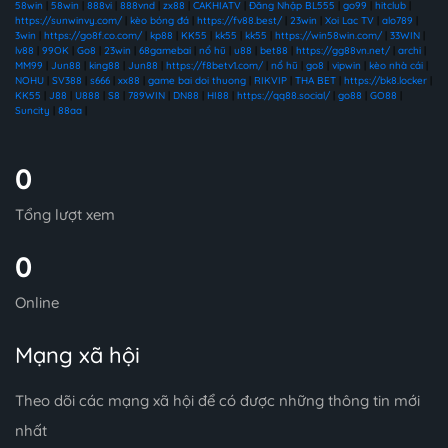
58win
|
58win
|
888vi
|
888vnd
|
zx88
|
CAKHIATV
|
Đăng Nhập BL555
|
go99
|
hitclub
|
https://sunwinvy.com/
|
kèo bóng đá
|
https://fv88.best/
|
23win
|
Xoi Lac TV
|
alo789
|
3win
|
https://go8f.co.com/
|
kp88
|
KK55
|
kk55
|
kk55
|
https://win58win.com/
|
33WIN
|
lv88
|
99OK
|
Go8
|
23win
|
68gamebai
|
nổ hũ
|
u88
|
bet88
|
https://gg88vn.net/
|
archi
|
MM99
|
Jun88
|
king88
|
Jun88
|
https://f8betv1.com/
|
nổ hũ
|
go8
|
vipwin
|
kèo nhà cái
|
NOHU
|
SV388
|
s666
|
xx88
|
game bai doi thuong
|
RIKVIP
|
THA BET
|
https://bk8.locker
|
KK55
|
J88
|
U888
|
S8
|
789WIN
|
DN88
|
HI88
|
https://qq88.social/
|
go88
|
GO88
|
Suncity
|
88aa
|
0
Tổng lượt xem
0
Online
Mạng xã hội
Theo dõi các mạng xã hội để có được những thông tin mới
nhất