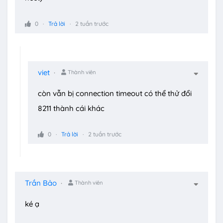
0
Trả lời
2 tuần trước
viet
Thành viên
còn vẫn bị connection timeout có thể thử đổi
8211 thành cái khác
0
Trả lời
2 tuần trước
Trần Bảo
Thành viên
ké ạ