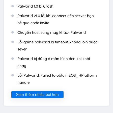
Palworld 1.0 bị Crash
Palworld v1.0 lỗi khi connect đến server bạn
bè qua code invite
Chuyển host sang máy khác- Palworld
Lỗi game palworld bị timeout không join được
sever
Palworld bị đứng ở màn hình đen khi khởi
chạy
Lỗi Palworld: Failed to obtain EOS_HPlatform
handle
Xem thêm nhiều bài hơn