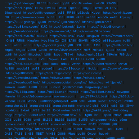
https://go8f.design/
|
BL555
|
Sunwin
|
qq88
|
Xóc đĩa online
|
twin68
|
23WIN
|
https://55club.pro/
|
MB66
|
MMOO
|
HM88
|
Open88
|
Hay88
|
UY88
|
ALO789
|
68gamebai
|
https://uu88.nagoya/
|
sc88
|
RR88
|
b52club
|
Kubet
|
https://zowin.it.com
|
O8
|
https://sunwinvv.com/
|
bj 88
|
J188
|
UU88
|
nk88
|
ae888
|
xoso66
|
ee88
|
kqxs.vip
|
https://u888.gallery/
|
QS88
|
https://uy88.com.de/
|
https://uy88.in.net/
|
https://ea88.mex.com/
|
KJC
|
https://hbet.red/
|
LLwin
|
https://hitclub68.cn.com/
|
https://keonhacaitv.io/
|
https://sunwinn.cat/
|
https://sunwin68.cn.com/
|
https://hitclubvn.ch/
|
ok8386
|
https://sc88.link/
|
PG66
|
luckywin
|
https://mm88.report/
|
ON68
|
RR88
|
Kingfun
|
Kèo Nhà Cái
|
O8
|
EA88
|
68WIN
|
MMOO
|
u888ez.com
|
tg88
|
sc88
|
u888
|
u888
|
https://good88.gives/
|
j88
|
f168
|
RR88
|
C168
|
https://hi88com.biz/
|
say88
|
say88
|
28bet
|
ON68
|
https://kkwin.co.com/
|
789f
|
789BET
|
QS88
|
ae888
|
qs88
|
https://m88.actor/
|
bj88
|
8xbet
|
789win
|
https://nohu52.art
|
789win
|
789 club
|
Sunwin
|
GG88
|
NK88
|
FV88
|
Vipwin
|
EA88
|
HITCLUB
|
Go88
|
Vin88
|
https://hitclub88.studio/
|
lc88
|
uu88
|
mb88
|
23win
|
https://789bet7a.com/
|
winvn
|
Ae888
|
xocdia88
|
ao88
|
sodo66
|
https://bj88ac.com/
|
hitclub
|
https://sunwin1.com.co/
|
https://go88a.bid/
|
https://hitclub1.jpn.com/
|
https://iwin.it.com/
|
https://789club63.com/
|
https://rikvipv2.com/
|
https://rikvip3.jp.net/
|
https://keonhacai5.hot/
|
https://gamebaidoithuong1.io/
|
https://sunwin1.jp.net/
|
sunwin
|
Jun88
|
U888
|
U888
|
Sunwin
|
go88com.club
|
haywinvip.jp.net
|
https://fly888y.com/
|
https://go88p.one/
|
iWin68
|
https://go88bet.in.net/
|
nowgoal
|
Mmwin
|
https://c168game.com/
|
zowinmoi.com
|
https://789-club.best
|
https://b52club-
vn.com
|
PG88
|
vf555
|
Fun88dangnhap.net
|
w88
|
w88
|
AU88
|
kubet
|
trang chủ mb88
|
trang chủ au88
|
trang chủ x88
|
trang chủ tg88
|
trang chủ c168
|
XX88
|
xx88
|
S8
|
33win
|
cakhiatv
|
8kbet
|
UY88
|
bet88
|
lô đề online
|
NK88
|
https://nk88.gives/
|
llwin đăng
nhập
|
https://u888bet.live/
|
https://mm88t.dev/
|
s8
|
tg88
|
hz88
|
qs88
|
MB66
|
UU88
|
GO8
|
uu88
|
SC88
|
on68
|
BL555
|
BL555
|
BL555
|
BL555
|
cổng game hitclub
|
cổng
game sunwin
|
8XBET
|
8XBET
|
sunwin nổ hũ
|
thapcam
|
8DAY
|
KING88
|
j88
|
https://qs88.baby/
|
https://c168.guru/
|
uu88
|
hubet
|
sunwin
|
hi88
|
TX88
|
DABET
|
DA88
|
TA88
|
SIN88
|
11BET
|
VIN88
|
DU88
|
9bet
|
bu88
|
Oxbet
|
haywin
|
https://say88vn.site/
|
hitclub
|
99ok
|
https://sunwin29.com/
|
nohu
|
az888
|
ug88
|