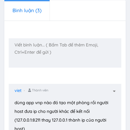
Bình luận
(3)
viet
Thành viên
dùng app vnp nào đó tạo một phòng rồi người
host đưa ip cho người khác để kết nối
(127.0.0.1:8211 thay 127.0.0.1 thành ip của người
host)