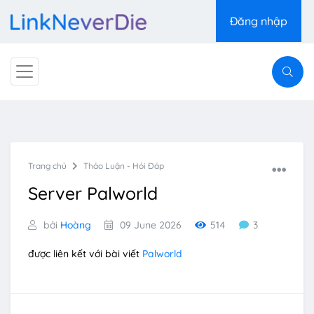
Đăng nhập
Trang chủ
Thảo Luận - Hỏi Đáp
Server Palworld
bởi
Hoàng
09 June 2026
514
3
được liên kết với bài viết
Palworld