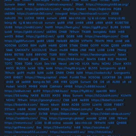
Sunwin
|
8kbet
|
MK8
|
https://cakhiatv.express/
|
39bet
|
https://nhacaiuytin88.ae.org/
|
nohu90 com
|
https://go88club.ru.com/
|
kingfun
|
thabet
|
https://kqbd.mx
|
PG88
|
ok8386
|
https://cakhiatv365.com/
|
nowgoal
|
https://keonhacai5.ru.com/
|
EE88
|
nohu90
|
7m
|
LUCK8
|
NK88
|
sunwin
|
u888
|
kèo nhà cái
|
tỷ lệ cá cược
|
trang cá độ
bóng đá
|
tỷ lệ kèo nhà cái
|
sunwin
|
go88
|
cf68
|
cm88
|
u888
|
u888
|
qh88
|
KUBET88
|
UU88
|
https://on682.com/
|
Na99
|
https://llwin.you/
|
https://gg88.you/
|
BJ88
|
SV888
|
luck8
|
https://gk88-z1.com/
|
ok8386
|
ON68
|
789win
|
TK688
|
bongdalu
|
fb88
|
m88
|
win55
|
86bet
|
https://go88v2.net/
|
qs88
|
GG88
|
lv88
|
https://new88pm.com/
|
On68
|
https://gg88fun.com
|
go88
|
U888
|
Hello88
|
ABC88
|
VIPWIN
|
78WIN
|
MK8
|
on68
|
s66
|
XOSO66
|
LUCK8
|
88M
|
uy88
|
mb88
|
QS88
|
ST666
|
DN88
|
GO99
|
KO66
|
QS88
|
ok8386
|
S666
|
CAKHIATV
|
SOCOLIVE
|
33win
|
mu88
|
MB66
|
cf68
|
MK8
|
LV88
|
LV88
|
79king
|
88AA
|
BET88
|
bj88
|
888VND
|
TG88
|
188V
|
98WIN
|
https://keobongda.com/
|
febet
|
haywin
|
789club
|
go88
|
33win
|
O8
|
https://hi88.tours/
|
36WIN
|
EA88
|
8US
|
Motchill
|
TDTC
|
TD88
|
TD88
|
VLXX
|
Sex Việt
|
Heovl
|
JAV HD
|
VLXX
|
Nohu
|
NOHU
|
23win
|
KK55
|
KK55
|
BL555
|
luck8
|
123b
|
ko66
|
https://hay88.org.uk/
|
BL555
|
luongsontv
|
qh88
|
789win
|
go99
|
mu88
|
bj88
|
uu88
|
DN88
|
CM88
|
bj88
|
https://xoilactv.llc/
|
luongsontv
|
OK9
|
8XBET
|
https://79king.capital/
|
shbet
|
Fun88 Thai
|
XOSO66
|
LUCKY88
|
S8
|
U888
|
dn88
|
s8
|
ae888
|
bong da 365
|
J88
|
tt88
|
QQ88
|
Sunwin
|
O8
|
O8
|
s8
|
AU88
|
s8
|
s8
|
Hubet
|
Win55
|
MM88
|
XN88
|
Cakhiatv
|
HM88
|
https://u8888.house/
|
https://e68win.net
|
ev99
|
https://c168.buzz/
|
https://fly88.in/
|
open88
|
188V
|
https://S8.today
|
NK88
|
BL555
|
KK55
|
88aa
|
Sunwin
|
https://b52club14.com/
|
KUWIN
|
NOHU
|
789win
|
https://gavangtvv.cc/
|
C168
|
lx88
|
Ae888
|
https://8xbet1.co.com/
|
https://8xbet8x.it.com/
|
98win
|
68win
|
88AA
|
AO88
|
GO99
|
LLWIN
|
GG88
|
F8BET
|
555win
|
mb88
|
AO88
|
KING88
|
LX88
|
https://8kbet.com.ph/
|
33win
|
nohu90
|
https://twin68.gr.com/
|
SV368
|
https://8kbet.cafe/
|
8kbet
|
https://shbet-okvip.uk.com/
|
https://on68info.com/
|
77ag
|
https://gavangtv.global/
|
xoso66
|
QS88
|
U88
|
789win
|
https://mitomtv.cx/
|
LC88
|
lô đề online
|
xoso66
|
kèo nhà cái
|
789WIN
|
rs88
|
QH888
|
http://go99me.com/
|
8xx
|
https://58win1.info/
|
tv88
|
https://socolive.ai/
|
https://keonhacai555.us.com/
|
https://keonhacai55.ws/
|
http://hitclub1.ac/
|