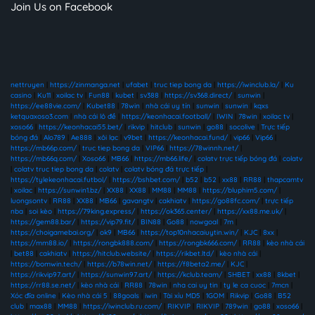
Join Us on Facebook
nettruyen
|
https://zinmanga.net
|
ufabet
|
truc tiep bong da
|
https://iwinclub.la/
|
Ku
casino
|
Ku11
|
xoilac tv
|
Fun88
|
kubet
|
sv388
|
https://sv368.direct/
|
sunwin
|
https://ee88vie.com/
|
Kubet88
|
78win
|
nhà cái uy tín
|
sunwin
|
sunwin
|
kqxs
ketquaxoso3.com
|
nhà cái lô đề
|
https://keonhacai.football/
|
IWIN
|
78win
|
xoilac tv
|
xoso66
|
https://keonhacai55.bet/
|
rikvip
|
hitclub
|
sunwin
|
go88
|
socolive
|
Trực tiếp
bóng đá
|
Alo789
|
Ae888
|
xôi lạc
|
v9bet
|
https://keonhacai.fund/
|
vip66
|
Vip66
|
https://mb66p.com/
|
truc tiep bong da
|
VIP66
|
https://78winnh.net/
|
https://mb66q.com/
|
Xoso66
|
MB66
|
https://mb66.life/
|
colatv trực tiếp bóng đá
|
colatv
|
colatv truc tiep bong da
|
colatv
|
colatv bóng đá trực tiếp
|
https://tylekeonhacai.futbol/
|
https://bshbet.com/
|
b52
|
b52
|
xx88
|
RR88
|
thapcamtv
|
xoilac
|
https://sunwin1.bz/
|
XX88
|
XX88
|
MM88
|
MM88
|
https://bluphim5.com/
|
luongsontv
|
RR88
|
XX88
|
MB66
|
gavangtv
|
cakhiatv
|
https://go88fc.com/
|
trực tiếp
nba
|
soi kèo
|
https://79king.express/
|
https://ok365.center/
|
https://xx88.me.uk/
|
https://gem88.bar/
|
https://vip79.fit/
|
BIN88
|
Go88
|
nowgoal
|
7m
|
https://choigamebai.org/
|
ok9
|
MB66
|
https://top10nhacaiuytin.win/
|
KJC
|
8xx
|
https://mm88.io/
|
https://rongbk888.com/
|
https://rongbk666.com/
|
RR88
|
kèo nhà cái
|
bet88
|
cakhiatv
|
https://hitclub.website/
|
https://rikbet.ltd/
|
kèo nhà cái
|
https://bomwin.tech/
|
https://b78win.net/
|
https://f8beta2.me/
|
KJC
|
https://rikvip97.art/
|
https://sunwin97.art/
|
https://kclub.team/
|
SHBET
|
xx88
|
8kbet
|
https://rr88.se.net/
|
kèo nhà cái
|
RR88
|
78win
|
nha cai uy tin
|
ty le ca cuoc
|
7mcn
|
Xóc đĩa online
|
Kèo nhà cái 5
|
88goals
|
iwin
|
Tài xỉu MD5
|
1GOM
|
Rikvip
|
Go88
|
B52
club
|
max88
|
MM88
|
https://iwinclub.ru.com/
|
RIKVIP
|
RIKVIP
|
789win
|
go88
|
xoso66
|