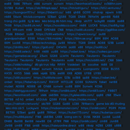
ea88
|
S666
|
789win
|
s666
|
sunwin
|
sunwin
|
https://keonhacai5.boats/
|
sv368hn.com
|
SV388
|
Kubet
|
https://alo789apk.app/
|
https://hitclub1.guru/
|
https://b52.ventures/
|
https://luongson117.tv/
|
https://8kbettt.co/
|
lv88
|
qh88
|
GO99
|
nhatvip
|
vipwin
|
tr88
|
nk88
|
56win
|
hitclub.compare
|
123bet
|
QS88
|
TG88
|
DN88
|
789WIN
|
gem88
|
fb88
|
trang chủ go88
|
tỷ lệ kèo
|
kèo bóng đá hôm nay
|
rikvip
|
vin777
|
lucky88
|
mb88
|
ao88
|
TK88
|
https://ao88.uk.net/
|
https://xoso66a.co.com/
|
nk88
|
LUCK8
|
https://ao88y.top
|
6623
|
H19.com
|
tt88
|
DN88
|
OPEN88
|
C168
|
https://xx88.uk.com/
|
https://gg88se.com/
|
PG66
|
88kbet
|
uu88
|
https://lc88.website/
|
https://vipwin.luxury/
|
au88
|
grandpashabet
|
EE88
|
https://88i.mobile/
|
https://88m.ae.org/
|
88M
|
88M
|
AO88
|
88M
|
Luck8
|
https://88aa.technology
|
jw88
|
98Win
|
TG88
|
DH88
|
AO88
|
123B
|
Luck8
|
https://dn88s.net/
|
https://go8.onl/
|
OKWIN
|
ao88
|
x88
|
https://ao88.cx/
|
https://nk88.select/
|
tr88
|
nk88
|
uu88
|
https://vsbet.love/
|
https://soikeo.jpn.com/
|
https://gamebai.ae.org/
|
23win
|
GG88
|
LLWIN
|
Tieulamtv
|
Tieulamtv
|
Tieulamtv
|
Tieulamtv
|
Tieulamtv
|
Tieulamtv
|
Tieulamtv
|
vu88
|
https://hitclub88.net/
|
C168
|
S666
|
https://s666.holiday/
|
đá gà trực tiếp
|
RR99
|
Vaidebet
|
S8
|
socolive
|
tk88
|
S8
|
https://fv88.food/
|
86bet
|
sunwin
|
hitclub
|
Luongsontv
|
Luongsontv
|
EE88
|
BL555
|
KK55
|
KK55
|
S666
|
s666
|
vip66
|
123b
|
ee88
|
XX8
|
AD88
|
UY88
|
UY88
|
https://s88.za.com/
|
https://hz88site.com
|
123b
|
sv388
|
qs88
|
https://vsbet.link/
|
onbet
|
https://febetvip.it.com/
|
RIKVIP
|
HITCLUB
|
GO88
|
SUNWIN
|
fabet
|
net88
|
mubet
|
AE888
|
AE888
|
o8
|
ON68
|
sunwin
|
uu88
|
88M
|
Sunwin
|
KO66
|
https://alahlyg.sa.com/
|
789win
|
https://on686.com/
|
https://on683.com/
|
F8BET
|
https://keonhacai5.com/
|
s666
|
ok8386
|
https://tylekeo88s.com/
|
qq88
|
c168
|
33win
|
BET88
|
nổ hũ
|
onbet
|
b52club
|
QS88
|
FV88
|
https://xoilac.movie/
|
https://rakhoitv.network/
|
alo789
|
GG88
|
Go88
|
LC88
|
789bet.tv
|
game bài đổi thưởng
|
kèo nhà cái 5
|
Luckywin
|
https://mobamonster.com/
|
https://on68i.com/
|
PG99
|
PG88
|
BET88
|
123bet
|
go88
|
go88
|
789bet
|
https://kubet773.com/
|
https://kubetqw.com/
|
https://mu886.pizza/
|
F168
|
ok8386
|
LX88
|
lương sơn tv
|
SV66
|
NK88
|
Luck8
|
Luck8
|
DN88
|
Bet88
|
Bet88
|
new88
|
O8
|
cf789
|
f168
|
https://on68c.com/
|
cm88
|
Jun88
|
JW88
|
cm88
|
F168
|
on68
|
https://taixiuonline.direct
|
w88
|
rikvip
|
HZ88
|
LX88
|
u888
|
jw88
|
lv88
|
98win
|
ml88.vegas
|
VIP66
|
mv66
|
ml88
|
luck8
|
S666
|
789bet
|
qq88
|