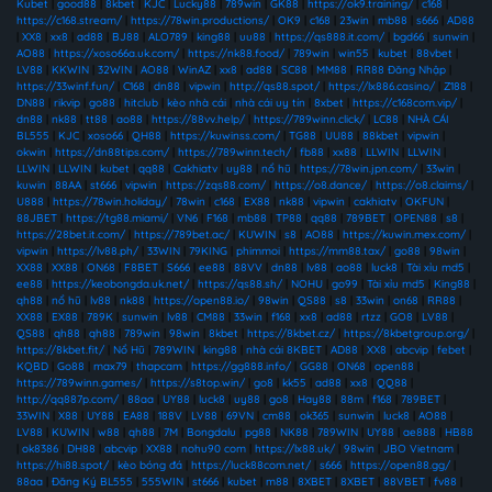
Kubet
|
good88
|
8kbet
|
KJC
|
Lucky88
|
789win
|
GK88
|
https://ok9.training/
|
c168
|
https://c168.stream/
|
https://78win.productions/
|
OK9
|
c168
|
23win
|
mb88
|
s666
|
AD88
|
XX8
|
xx8
|
ad88
|
BJ88
|
ALO789
|
king88
|
uu88
|
https://qs888.it.com/
|
bgd66
|
sunwin
|
AO88
|
https://xoso66a.uk.com/
|
https://nk88.food/
|
789win
|
win55
|
kubet
|
88vbet
|
LV88
|
KKWIN
|
32WIN
|
AO88
|
WinAZ
|
xx8
|
ad88
|
SC88
|
MM88
|
RR88 Đăng Nhập
|
https://33winf.fun/
|
C168
|
dn88
|
vipwin
|
http://qs88.spot/
|
https://lx886.casino/
|
Z188
|
DN88
|
rikvip
|
go88
|
hitclub
|
kèo nhà cái
|
nhà cái uy tín
|
8xbet
|
https://c168com.vip/
|
dn88
|
nk88
|
tt88
|
ao88
|
https://88vv.help/
|
https://789winn.click/
|
LC88
|
NHÀ CÁI
BL555
|
KJC
|
xoso66
|
QH88
|
https://kuwinss.com/
|
TG88
|
UU88
|
88kbet
|
vipwin
|
okwin
|
https://dn88tips.com/
|
https://789winn.tech/
|
fb88
|
xx88
|
LLWIN
|
LLWIN
|
LLWIN
|
LLWIN
|
kubet
|
qq88
|
Cakhiatv
|
uy88
|
nổ hũ
|
https://78win.jpn.com/
|
33win
|
kuwin
|
88AA
|
st666
|
vipwin
|
https://zqs88.com/
|
https://o8.dance/
|
https://o8.claims/
|
U888
|
https://78win.holiday/
|
78win
|
c168
|
EX88
|
nk88
|
vipwin
|
cakhiatv
|
OKFUN
|
88JBET
|
https://tg88.miami/
|
VN6
|
F168
|
mb88
|
TP88
|
qq88
|
789BET
|
OPEN88
|
s8
|
https://28bet.it.com/
|
https://789bet.ac/
|
KUWIN
|
s8
|
AO88
|
https://kuwin.mex.com/
|
vipwin
|
https://lv88.ph/
|
33WIN
|
79KING
|
phimmoi
|
https://mm88.tax/
|
go88
|
98win
|
XX88
|
XX88
|
ON68
|
F8BET
|
S666
|
ee88
|
88VV
|
dn88
|
lv88
|
ao88
|
luck8
|
Tài xỉu md5
|
ee88
|
https://keobongda.uk.net/
|
https://qs88.sh/
|
NOHU
|
go99
|
Tài xỉu md5
|
King88
|
qh88
|
nổ hũ
|
lv88
|
nk88
|
https://open88.io/
|
98win
|
QS88
|
s8
|
33win
|
on68
|
RR88
|
XX88
|
EX88
|
789K
|
sunwin
|
lv88
|
CM88
|
33win
|
f168
|
xx8
|
ad88
|
rtzz
|
GO8
|
LV88
|
QS88
|
qh88
|
qh88
|
789win
|
98win
|
8kbet
|
https://8kbet.cz/
|
https://8kbetgroup.org/
|
https://8kbet.fit/
|
Nổ Hũ
|
789WIN
|
king88
|
nhà cái 8KBET
|
AD88
|
XX8
|
abcvip
|
febet
|
KQBD
|
Go88
|
max79
|
thapcam
|
https://gg888.info/
|
GG88
|
ON68
|
open88
|
https://789winn.games/
|
https://s8top.win/
|
go8
|
kk55
|
ad88
|
xx8
|
QQ88
|
http://qq887p.com/
|
88aa
|
UY88
|
luck8
|
uy88
|
go8
|
Hay88
|
88m
|
f168
|
789BET
|
33WIN
|
X88
|
UY88
|
EA88
|
188V
|
LV88
|
69VN
|
cm88
|
ok365
|
sunwin
|
luck8
|
AO88
|
LV88
|
KUWIN
|
w88
|
qh88
|
7M
|
Bongdalu
|
pg88
|
NK88
|
789WIN
|
UY88
|
ae888
|
HB88
|
ok8386
|
DH88
|
abcvip
|
XX88
|
nohu90 com
|
https://lx88.uk/
|
98win
|
JBO Vietnam
|
https://hi88.spot/
|
kèo bóng đá
|
https://luck88com.net/
|
s666
|
https://open88.gg/
|
88aa
|
Đăng Ký BL555
|
555WIN
|
st666
|
kubet
|
m88
|
8XBET
|
8XBET
|
88VBET
|
fv88
|