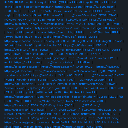
BL555
|
BL555
|
ao88
|
Luckywin
|
EA88
|
QS88
|
jw88
|
ml88
|
qs88
|
S8
|
sc88
|
tai xiu
online
|
vip88
|
https://cakhiatvzz.tv/
|
https://ee8838.com/
|
https://123b888.com/
|
GG88
|
KJC
|
KJC
|
ww88
|
SUNWIN
|
Tài xỉu Sunwin
|
bl555
|
uu88
|
SHBET
|
kèo trực
tuyến
|
tỷ lệ nhà cái
|
8kbet
|
789k
|
open88
|
https://open88v.online/
|
GO99
|
ON68
|
NOHU90
|
GO99
|
DN88
|
LV88
|
VIP66
|
XX88
|
https://lv88.ltd/
|
https://dh88.video/
|
https://sx88.gold/
|
32win
|
https://qs881.ink/
|
https://ev99.eu.com/
|
qh88
|
x88
|
mu88
|
sunwin
|
go88
|
rikbet
|
https://keonhacaivnic.com/
|
iwin
|
taixiu88.io
|
gem88
|
keonhacai
|
rikbet
|
go88
|
sunwin
|
sunwin
|
https://gmnc.club/
|
EE88
|
https://123bett.io/
|
EE88
|
33WIN
|
kubet
|
au88
|
au88
|
Luck8
|
https://luck8.so/
|
BL555
|
BL555
|
https://kp88.social/
|
open88
|
79king
|
AE888
|
AE888
|
uy88
|
x88
|
z188
|
daga88
|
33win
|
188bet
|
fabet
|
big88
|
go88
|
nohu
|
bet88
|
https://uy88.de.com/
|
HITCLUB
|
https://uu88n.org/
|
tr88
|
sunwin
|
https://qh88kyc.com/
|
https://rr886j.com/
|
ae888
|
mcw
|
kuwin
|
88bet
|
x88
|
ao88
|
qq88
|
J88
|
sumclub
|
go88
|
B52 club
|
https://shbet.health/
|
33win
|
99ok
|
gavangtv
|
https://vnew88.net/
|
nổ hũ
|
FLY88
|
mu88
|
https://qs88.team/
|
https://luongsontv.llc/
|
hz88
|
68win
|
https://soikeonhacai.one/
|
https://hitcluba.cn.com/
|
XX88
|
8XBET
|
https://rikvip.mx/
|
https://go88hv.com/
|
https://sunwinn.in.net/
|
http://7899club.com/
|
Uy88
|
VN168
|
socolive
|
xocdia88
|
https://luck8.dad
|
LV88
|
ao88
|
DN88
|
https://58win.autos/
|
8XBET
|
Fun88
|
Hitclub
|
68win
|
Fun88
|
https://qs88.free/
|
https://vipwin.green/
|
rr88
|
https://gg88.directory
|
GG88
|
hitclub
|
gem88
|
kubet
|
https://c168.zone/
|
Sunwin
|
79KING
|
23win
|
tỷ lệ bóng đá trực tuyến
|
U888
|
U888
|
hubet
|
ee88
|
ao88
|
88vv
|
x88
|
23win
|
dn88
|
ga888
|
vn168
|
vn168
|
vn168
|
Hay88
|
Hay88
|
Hay88
|
https://nhacaiuytin.ro/
|
Bom win
|
xóc đĩa online
|
https://ok9.show/
|
BL555
|
EE88
|
f168
|
uu88
|
c168
|
8XBET
|
https://8xbettaz.com/
|
Go99
|
123b chính chủ
|
AO88
|
https://91clubb.in/
|
TG88
|
Tg88 đăng nhập
|
Qh88
|
https://123b3.com/
|
http://c168.giving/
|
keonhacai
|
https://hello88a.co.com/
|
https://gameb52.app
|
Jun88
|
sunwin
|
https://7m.vin/
|
Game Bài
|
qs88
|
vn88
|
88VV
|
https://hay-88.in.net/
|
KJC
|
kubetvi.co
|
8KBET
|
lương sơn tv
|
F168
|
game bài đổi thưởng
|
https://789club1.today
|
https://sunwing.jp.net/
|
nowgoal
|
8xbet
|
WE88
|
789club
|
hitclub
|
b52club
|
iwinclub
|
rikvip
|
net88
|
max88
|
bin88
|
sc88
|
https://hitclub9.it.com/
|
XX88
|
dn88
|