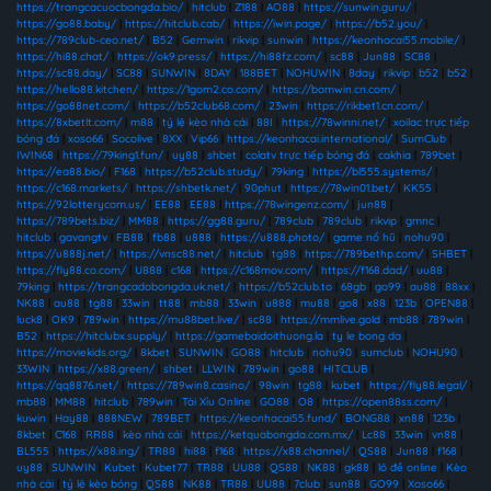
https://trangcacuocbongda.bio/
|
hitclub
|
Z188
|
AO88
|
https://sunwin.guru/
|
https://go88.baby/
|
https://hitclub.cab/
|
https://iwin.page/
|
https://b52.you/
|
https://789club-ceo.net/
|
B52
|
Gemwin
|
rikvip
|
sunwin
|
https://keonhacai55.mobile/
|
https://hi88.chat/
|
https://ok9.press/
|
https://hi88fz.com/
|
sc88
|
Jun88
|
SC88
|
https://sc88.day/
|
SC88
|
SUNWIN
|
8DAY
|
188BET
|
NOHUWIN
|
8day
|
rikvip
|
b52
|
b52
|
https://hello88.kitchen/
|
https://1gom2.co.com/
|
https://bomwin.cn.com/
|
https://go88net.com/
|
https://b52club68.com/
|
23win
|
https://rikbet1.cn.com/
|
https://8xbetlt.com/
|
m88
|
tỷ lệ kèo nhà cái
|
88I
|
https://78winni.net/
|
xoilac trực tiếp
bóng đá
|
xoso66
|
Socolive
|
8XX
|
Vip66
|
https://keonhacai.international/
|
SumClub
|
IWIN68
|
https://79king1.fun/
|
uy88
|
shbet
|
colatv trực tiếp bóng đá
|
cakhia
|
789bet
|
https://ea88.bio/
|
F168
|
https://b52club.study/
|
79king
|
https://bl555.systems/
|
https://c168.markets/
|
https://shbetk.net/
|
90phut
|
https://78win01.bet/
|
KK55
|
https://92lotterycom.us/
|
EE88
|
EE88
|
https://78wingenz.com/
|
jun88
|
https://789bets.biz/
|
MM88
|
https://gg88.guru/
|
789club
|
789club
|
rikvip
|
gmnc
|
hitclub
|
gavangtv
|
FB88
|
fb88
|
u888
|
https://u888.photo/
|
game nổ hũ
|
nohu90
|
https://u888j.net/
|
https://vnsc88.net/
|
hitclub
|
tg88
|
https://789bethp.com/
|
SHBET
|
https://fly88.co.com/
|
U888
|
c168
|
https://c168mov.com/
|
https://f168.dad/
|
uu88
|
79king
|
https://trangcadobongda.uk.net/
|
https://b52club.to
|
68gb
|
go99
|
au88
|
88xx
|
NK88
|
au88
|
tg88
|
33win
|
tt88
|
mb88
|
33win
|
u888
|
mu88
|
go8
|
x88
|
123b
|
OPEN88
|
luck8
|
OK9
|
789win
|
https://mu88bet.live/
|
sc88
|
https://mmlive.gold
|
mb88
|
789win
|
B52
|
https://hitclubx.supply/
|
https://gamebaidoithuong.la
|
ty le bong da
|
https://moviekids.org/
|
8kbet
|
SUNWIN
|
GO88
|
hitclub
|
nohu90
|
sumclub
|
NOHU90
|
33WIN
|
https://x88.green/
|
shbet
|
LLWIN
|
789win
|
go88
|
HITCLUB
|
https://qq8876.net/
|
https://789win8.casino/
|
98win
|
tg88
|
kubet
|
https://fly88.legal/
|
mb88
|
MM88
|
hitclub
|
789win
|
Tài Xỉu Online
|
GO88
|
O8
|
https://open88ss.com/
|
kuwin
|
Hay88
|
888NEW
|
789BET
|
https://keonhacai55.fund/
|
BONG88
|
xn88
|
123b
|
8kbet
|
C168
|
RR88
|
kèo nhà cái
|
https://ketquabongda.com.mx/
|
Lc88
|
33win
|
vn88
|
BL555
|
https://x88.ing/
|
TR88
|
hi88
|
f168
|
https://x88.channel/
|
QS88
|
Jun88
|
f168
|
uy88
|
SUNWIN
|
Kubet
|
Kubet77
|
TR88
|
UU88
|
QS88
|
NK88
|
gk88
|
lô đề online
|
Kèo
nhà cái
|
tỷ lệ kèo bóng
|
QS88
|
NK88
|
TR88
|
UU88
|
7club
|
sun88
|
GO99
|
Xoso66
|