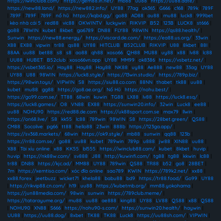
https://iwinclub8.com/
|
https://gem88.in.net/
|
mb88
|
uu88
|
https://uu88.date/
|
https://new88.land/
|
https://new882.info/
|
UY88
|
77ag
|
ok365
|
G666
|
c168
|
789k
|
789F
|
789F
|
789F
|
789F
|
nổ hũ
|
https://kqbd.gg/
|
go88
|
AD88
|
au88
|
mu88
|
luck8
|
999bet
|
kèo nhà cái 5
|
red88
|
vic88
|
OKWINTV
|
luckywin
|
RIKVIP
|
B52
|
123B
|
LUCK8
|
st666
|
go88
|
78WIN
|
kubet
|
8kbet
|
ga6789
|
DN88
|
FLY88
|
98WIN
|
https://qs88.health/
|
Sunwin
|
https://new88.energy/
|
https://viscard.de.com/
|
https://ea88.us.org/
|
33win
|
X88
|
EX88
|
vipwin
|
tr88
|
qs88
|
UY88
|
HITCLUB
|
B52CLUB
|
RIKVIP
|
U88
|
8kbet
|
88I
|
88AA
|
uu88
|
bet88
|
s8
|
s8
|
ao88
|
qh88
|
xoso66
|
QH88
|
MU88
|
uy88
|
x88
|
lv88
|
lc88
|
UU88
|
HUBET
|
B52club
|
xoso66vn.app
|
UY88
|
MM99
|
ok8386
|
https://vsbetz.net/
|
https://vsbet365.io/
|
Hay88
|
Hay88
|
Hay88
|
NK88
|
uy88
|
Ae888
|
new88
|
33ag
|
UY88
|
UY88
|
U88
|
98WIN
|
https://luck8.style/
|
https://13win.studio/
|
https://789p.biz/
|
https://98win.toys/
|
VIPWIN
|
S8
|
https://siu88.co.com
|
88NN
|
thabet
|
tk88
|
uu88
|
kubet
|
mu88
|
gg88
|
https://go8.ae.org/
|
Nổ Hũ
|
https://nohu.best/
|
https://go99.com.se/
|
TT88
|
68win
|
kuwin
|
TG88
|
LX88
|
lv88
|
https://luck8.esq/
|
https://luck8.games/
|
O8
|
VN88
|
EX88
|
https://sunwin20.info/
|
32win
|
Luck8
|
ee88
|
uu88
|
NOHU90
|
https://red88.de.com
|
https://uk88sport.com.se
|
max79
|
llwin
|
https://on68.live/
|
S8
|
kk55
|
lc88
|
789win
|
98WIN
|
S8
|
https://28bet.green/
|
QS88
|
CM88
|
Socolive
|
pg66
|
tt88
|
hello88
|
23win
|
888b
|
https://123ga.app/
|
https://sv368.markets/
|
68win
|
https://ok9.style/
|
mb88
|
sunwin
|
qq88
|
123b
|
https://rr88.com.se/
|
go88
|
uu88
|
kubet
|
789win
|
789p
|
u888
|
jw88
|
XIN88
|
uu88
|
X88
|
Tài xỉu online
|
x88
|
KK55
|
bl555
|
https://iwinclub88.cam/
|
kubet
|
8kbet
|
huvip
|
huvip
|
https://nk88w.com/
|
sv888
|
J88
|
http://kuwinfi.com/
|
tg88
|
tg88
|
kkwin
|
lc88
|
tr88
|
DN88
|
https://kjc.ad/
|
MM88
|
UY88
|
789win
|
QS88
|
TR88
|
b52
|
go8
|
28BET
|
7m
|
https://xemtiso.com/
|
xóc đĩa online
|
sao789
|
KWIN
|
https://789k2.net/
|
xx88
|
xx88.forex
|
jeetbuzz
|
wicket71
|
khela88
|
babu88
|
bd9
|
https://tr88.food/
|
Go99
|
UY88
|
https://rikvip88.cn.com/
|
h19
|
uu88
|
https://kubetmb.org/
|
mm88.yokohama
|
https://jun88media.com/
|
98win
|
sunwin
|
https://789club.meme/
|
https://tatarayume.org/
|
mu88
|
uu88
|
ae888
|
king88
|
UY88
|
LV88
|
QS88
|
x88
|
QS88
|
NOHU90
|
XN88
|
S666
|
https://nohu90-s.com/
|
https://sunwin20.health/
|
haywin
|
UU88
|
https://uu88.dog/
|
8xbet
|
TK88
|
TK88
|
Luck8
|
https://uu88sh.com/
|
VIPWIN
|