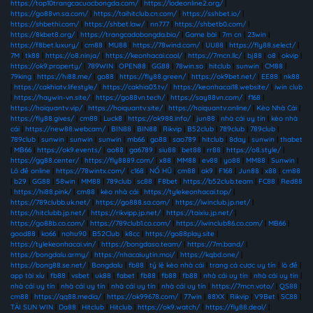
https://top10trangcacuocbongda.com/
|
https://lodeonline2.org/
|
https://go88vn.sa.com/
|
https://taihitclub.cn.com/
|
https://sshbet.io/
|
https://shbethi.com/
|
https://shbet.law/
|
nn777
|
https://shbetb0.com/
|
https://8kbet8.org/
|
https://trangcadobongda.bio/
|
Game bài
|
7m cn
|
23win
|
https://f8bet.luxury/
|
cm88
|
MU88
|
https://78wind.com/
|
UU88
|
https://fly88.select/
|
7M
|
tk88
|
https://o8.ninja/
|
https://keonhacai.cool/
|
https://7mcn.llc/
|
bj88
|
o8
|
okvip
|
https://ok9.property/
|
789WIN
|
OPEN88
|
GG88
|
78win.so
|
hitclub
|
sunwin
|
CM88
|
79king
|
https://hi88.me/
|
go88
|
https://fly88.green/
|
https://ok9bet.net/
|
EE88
|
nk88
|
https://cakhiatv.lifestyle/
|
https://cakhia03.tv/
|
https://keonhacai18.website/
|
iwin club
|
https://haywin-vn.site/
|
https://go88vn.tech/
|
https://say88vn.com/
|
f168
|
https://hoiquantv.vip/
|
https://hoiquantv.site/
|
https://hoiquantv.online/
|
Kèo Nhà Cái
|
https://fly88.gives/
|
cm88
|
Luck8
|
https://ok988.info/
|
jun88
|
nhà cái uy tín
|
kèo nhà
cái
|
https://new88.webcam/
|
BIN88
|
BIN88
|
Rikvip
|
B52club
|
789club
|
789club
|
789club
|
sunwin
|
sunwin
|
sunwin
|
mb66
|
go88
|
sao789
|
hitclub
|
8day
|
sunwin
|
thabet
|
MB66
|
https://ok9.events/
|
ao88
|
ga6789
|
siu88
|
bet88
|
rr88
|
https://o8.style/
|
https://gg88.center/
|
https://fly8889.com/
|
x88
|
MM88
|
ev88
|
yo88
|
MM88
|
Sunwin
|
Lô đề online
|
https://78wintx.com/
|
c168
|
NỔ HŨ
|
cm88
|
ok9
|
F168
|
Jun88
|
x88
|
cm88
|
b29
|
GG88
|
58win
|
MM88
|
789club
|
sc88
|
F8bet
|
https://b52club.team
|
FC88
|
Red88
|
https://hi88.pink/
|
cm88
|
kèo nhà cái
|
https://tylekeonhacai.top/
|
https://789clubb.uk.net/
|
https://go888.sa.com/
|
https://iwinclub.jp.net/
|
https://hitclubb.jp.net/
|
https://rikvipp.jp.net/
|
https://taixiu.jp.net/
|
https://go88b.co.com/
|
https://789club1.co.com/
|
https://iwinclub86.co.com/
|
MB66
|
good88
|
ko66
|
nohu90
|
B52Club
|
k8cc
|
https://go88play.site
|
https://tylekeonhacai.vin/
|
https://bongdaso.team/
|
https://7m.band/
|
https://bongdalu.army/
|
https://nhacaiuytin.moi/
|
https://kqbd.one/
|
https://bong88.se.net/
|
Bongdalu
|
fb88
|
tỷ lệ kèo nhà cái
|
trang cá cược uy tín
|
lô đề
|
app tài xỉu
|
fb88
|
vsbet
|
uk88
|
fabet
|
fb88
|
fb88
|
fb88
|
nhà cái uy tín
|
nhà cái uy tín
|
nhà cái uy tín
|
nhà cái uy tín
|
nhà cái uy tín
|
nhà cái uy tín
|
https://7mcn.voto/
|
QS88
|
cm88
|
https://qq88.media/
|
https://ok99678.com/
|
77win
|
88XX
|
Rikvip
|
V9Bet
|
SC88
|
TẢI SUN WIN
|
Da88
|
Hitclub
|
Hitclub
|
https://ok9.watch/
|
https://fly88.deal/
|