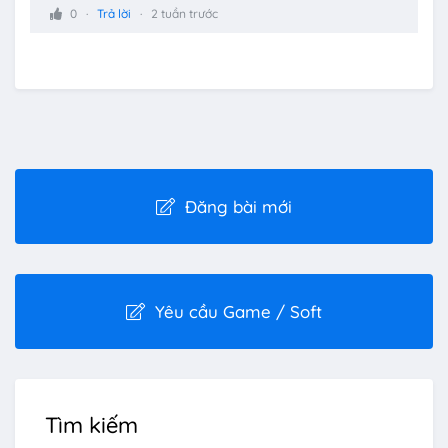
0
Trả lời
2 tuần trước
Đăng bài mới
Yêu cầu Game / Soft
Tìm kiếm