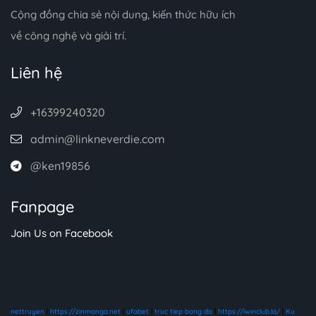
Cộng đồng chia sẻ nội dung, kiến thức hữu ích
về công nghệ và giải trí.
Liên hệ
+16399240320
admin@linkneverdie.com
@ken19856
Fanpage
Join Us on Facebook
nettruyen
|
https://zinmanga.net
|
ufabet
|
truc tiep bong da
|
https://iwinclub.la/
|
Ku