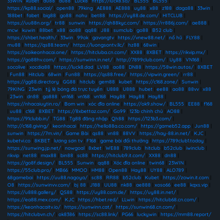
33WIN
|
kubet
|
au88
|
au88
|
Luck8
|
https://luck8.so/
|
BL555
|
BL555
|
https://kp88.social/
|
open88
|
79king
|
AE888
|
AE888
|
uy88
|
x88
|
z188
|
daga88
|
33win
|
188bet
|
fabet
|
big88
|
go88
|
nohu
|
bet88
|
https://uy88.de.com/
|
HITCLUB
|
https://uu88n.org/
|
tr88
|
sunwin
|
https://qh88kyc.com/
|
https://rr886j.com/
|
ae888
|
mcw
|
kuwin
|
88bet
|
x88
|
ao88
|
qq88
|
J88
|
sumclub
|
go88
|
B52 club
|
https://shbet.health/
|
33win
|
99ok
|
gavangtv
|
https://vnew88.net/
|
nổ hũ
|
FLY88
|
mu88
|
https://qs88.team/
|
https://luongsontv.llc/
|
hz88
|
68win
|
https://soikeonhacai.one/
|
https://hitcluba.cn.com/
|
XX88
|
8XBET
|
https://rikvip.mx/
|
https://go88hv.com/
|
https://sunwinn.in.net/
|
http://7899club.com/
|
Uy88
|
VN168
|
socolive
|
xocdia88
|
https://luck8.dad
|
LV88
|
ao88
|
DN88
|
https://58win.autos/
|
8XBET
|
Fun88
|
Hitclub
|
68win
|
Fun88
|
https://qs88.free/
|
https://vipwin.green/
|
rr88
|
https://gg88.directory
|
GG88
|
hitclub
|
gem88
|
kubet
|
https://c168.zone/
|
Sunwin
|
79KING
|
23win
|
tỷ lệ bóng đá trực tuyến
|
U888
|
U888
|
hubet
|
ee88
|
ao88
|
88vv
|
x88
|
23win
|
dn88
|
ga888
|
vn168
|
vn168
|
vn168
|
Hay88
|
Hay88
|
Hay88
|
https://nhacaiuytin.ro/
|
Bom win
|
xóc đĩa online
|
https://ok9.show/
|
BL555
|
EE88
|
f168
|
uu88
|
c168
|
8XBET
|
https://8xbettaz.com/
|
Go99
|
123b chính chủ
|
AO88
|
https://91clubb.in/
|
TG88
|
Tg88 đăng nhập
|
Qh88
|
https://123b3.com/
|
http://c168.giving/
|
keonhacai
|
https://hello88a.co.com/
|
https://gameb52.app
|
Jun88
|
sunwin
|
https://7m.vin/
|
Game Bài
|
qs88
|
vn88
|
88VV
|
https://hay-88.in.net/
|
KJC
|
kubetvi.co
|
8KBET
|
lương sơn tv
|
F168
|
game bài đổi thưởng
|
https://789club1.today
|
https://sunwing.jp.net/
|
nowgoal
|
8xbet
|
WE88
|
789club
|
hitclub
|
b52club
|
iwinclub
|
rikvip
|
net88
|
max88
|
bin88
|
sc88
|
https://hitclub9.it.com/
|
XX88
|
dn88
|
https://go8f.design/
|
BL555
|
Sunwin
|
qq88
|
Xóc đĩa online
|
twin68
|
23WIN
|
https://55club.pro/
|
MB66
|
MMOO
|
HM88
|
Open88
|
Hay88
|
UY88
|
ALO789
|
68gamebai
|
https://uu88.nagoya/
|
sc88
|
RR88
|
b52club
|
Kubet
|
https://zowin.it.com
|
O8
|
https://sunwinvv.com/
|
bj 88
|
J188
|
UU88
|
nk88
|
ae888
|
xoso66
|
ee88
|
kqxs.vip
|
https://u888.gallery/
|
QS88
|
https://uy88.com.de/
|
https://uy88.in.net/
|
https://ea88.mex.com/
|
KJC
|
https://hbet.red/
|
LLwin
|
https://hitclub68.cn.com/
|
https://keonhacaitv.io/
|
https://sunwinn.cat/
|
https://sunwin68.cn.com/
|
https://hitclubvn.ch/
|
ok8386
|
https://sc88.link/
|
PG66
|
luckywin
|
https://mm88.report/