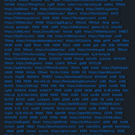
IWIN68
|
https://79king1.fun/
|
uy88
|
shbet
|
colatv trực tiếp bóng đá
|
cakhia
|
789bet
|
https://ea88.bio/
|
F168
|
https://b52club.study/
|
79king
|
https://bl555.systems/
|
https://c168.markets/
|
https://shbetk.net/
|
90phut
|
https://78win01.bet/
|
KK55
|
https://92lotterycom.us/
|
EE88
|
EE88
|
https://78wingenz.com/
|
jun88
|
https://789bets.biz/
|
MM88
|
https://gg88.guru/
|
789club
|
789club
|
rikvip
|
gmnc
|
hitclub
|
gavangtv
|
FB88
|
fb88
|
u888
|
https://u888.photo/
|
game nổ hũ
|
nohu90
|
https://u888j.net/
|
https://vnsc88.net/
|
hitclub
|
tg88
|
https://789bethp.com/
|
SHBET
|
https://fly88.co.com/
|
U888
|
c168
|
https://c168mov.com/
|
https://f168.dad/
|
uu88
|
79king
|
https://trangcadobongda.uk.net/
|
https://b52club.to
|
68gb
|
go99
|
au88
|
88xx
|
NK88
|
au88
|
tg88
|
33win
|
tt88
|
mb88
|
33win
|
u888
|
mu88
|
go8
|
x88
|
123b
|
OPEN88
|
luck8
|
OK9
|
789win
|
https://mu88bet.live/
|
sc88
|
https://mmlive.gold
|
mb88
|
789win
|
B52
|
https://hitclubx.supply/
|
https://gamebaidoithuong.la
|
ty le bong da
|
https://moviekids.org/
|
8kbet
|
SUNWIN
|
GO88
|
hitclub
|
nohu90
|
sumclub
|
NOHU90
|
33WIN
|
https://x88.green/
|
shbet
|
LLWIN
|
789win
|
go88
|
HITCLUB
|
https://qq8876.net/
|
https://789win8.casino/
|
98win
|
tg88
|
kubet
|
https://fly88.legal/
|
mb88
|
MM88
|
hitclub
|
789win
|
Tài Xỉu Online
|
GO88
|
O8
|
https://open88ss.com/
|
kuwin
|
Hay88
|
888NEW
|
789BET
|
https://keonhacai55.fund/
|
BONG88
|
xn88
|
123b
|
8kbet
|
C168
|
RR88
|
kèo nhà cái
|
https://ketquabongda.com.mx/
|
Lc88
|
33win
|
vn88
|
BL555
|
https://x88.ing/
|
TR88
|
hi88
|
f168
|
https://x88.channel/
|
QS88
|
Jun88
|
f168
|
uy88
|
SUNWIN
|
Kubet
|
Kubet77
|
TR88
|
UU88
|
QS88
|
NK88
|
gk88
|
lô đề online
|
Kèo
nhà cái
|
tỷ lệ kèo bóng
|
QS88
|
NK88
|
TR88
|
UU88
|
7club
|
sun88
|
GO99
|
Xoso66
|
BL555
|
BL555
|
ao88
|
Luckywin
|
EA88
|
QS88
|
jw88
|
ml88
|
qs88
|
S8
|
sc88
|
tai xiu
online
|
vip88
|
https://cakhiatvzz.tv/
|
https://ee8838.com/
|
https://123b888.com/
|
GG88
|
KJC
|
KJC
|
ww88
|
SUNWIN
|
Tài xỉu Sunwin
|
bl555
|
uu88
|
SHBET
|
kèo trực
tuyến
|
tỷ lệ nhà cái
|
8kbet
|
789k
|
open88
|
https://open88v.online/
|
GO99
|
ON68
|
NOHU90
|
GO99
|
DN88
|
LV88
|
VIP66
|
XX88
|
https://lv88.ltd/
|
https://dh88.video/
|
https://sx88.gold/
|
32win
|
https://qs881.ink/
|
https://ev99.eu.com/
|
qh88
|
x88
|
mu88
|
sunwin
|
go88
|
rikbet
|
https://keonhacaivnic.com/
|
iwin
|
taixiu88.io
|
gem88
|
keonhacai
|
rikbet
|
go88
|
sunwin
|
sunwin
|
https://gmnc.club/
|
EE88
|
https://123bett.io/
|
EE88
|