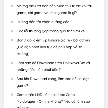
Những điều cơ bản cần tuân thủ trước khi tải
game, cài game và chơi game là gì?
Hướng dẫn tắt chặn quảng cáo
Các lỗi thường gặp trong quá trình tải về
Bán / đổi điểm vip Fshare giá rẻ - bởi admin
(Giá cập nhật liên tục để phù hợp với thị
trường)
Làm sao để Download trên LinkNeverDie và
những điều cần phải biết ?
Sau khi Download xong, làm sao để cài đặt
game?
Game trên LND có chơi được Coop -
Multiplayer - Online không? Nếu có làm sao