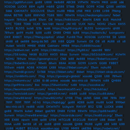
https://gg88fun.com
|
go88
|
U888
|
Hello88
|
ABC88
|
VIPWIN
|
78WIN
|
MK8
|
on68
|
s66
|
XOSO66
|
LUCK8
|
88M
|
uy88
|
mb88
|
QS88
|
ST666
|
DN88
|
GO99
|
KO66
|
QS88
|
ok8386
|
S666
|
CAKHIATV
|
SOCOLIVE
|
33win
|
mu88
|
MB66
|
cf68
|
MK8
|
LV88
|
LV88
|
79king
|
88AA
|
BET88
|
bj88
|
888VND
|
TG88
|
188V
|
98WIN
|
https://keobongda.com/
|
febet
|
haywin
|
789club
|
go88
|
33win
|
O8
|
https://hi88.tours/
|
36WIN
|
EA88
|
8US
|
Motchill
|
TDTC
|
TD88
|
TD88
|
VLXX
|
Sex Việt
|
Heovl
|
JAV HD
|
VLXX
|
Nohu
|
NOHU
|
23win
|
KK55
|
KK55
|
BL555
|
luck8
|
123b
|
ko66
|
https://hay88.org.uk/
|
BL555
|
luongsontv
|
qh88
|
789win
|
go99
|
mu88
|
bj88
|
uu88
|
DN88
|
CM88
|
bj88
|
https://xoilactv.llc/
|
luongsontv
|
OK9
|
8XBET
|
https://79king.capital/
|
shbet
|
Fun88 Thai
|
XOSO66
|
LUCKY88
|
S8
|
U888
|
dn88
|
s8
|
ae888
|
bong da 365
|
J88
|
tt88
|
QQ88
|
Sunwin
|
O8
|
O8
|
s8
|
AU88
|
s8
|
s8
|
Hubet
|
Win55
|
MM88
|
XN88
|
Cakhiatv
|
HM88
|
https://u8888.house/
|
https://e68win.net
|
ev99
|
https://c168.buzz/
|
https://fly88.in/
|
open88
|
188V
|
https://S8.today
|
NK88
|
BL555
|
KK55
|
88aa
|
Sunwin
|
https://b52club14.com/
|
KUWIN
|
NOHU
|
789win
|
https://gavangtvv.cc/
|
C168
|
lx88
|
Ae888
|
https://8xbet1.co.com/
|
https://8xbet8x.it.com/
|
98win
|
68win
|
88AA
|
AO88
|
GO99
|
LLWIN
|
GG88
|
F8BET
|
555win
|
mb88
|
AO88
|
KING88
|
LX88
|
https://8kbet.com.ph/
|
33win
|
nohu90
|
https://twin68.gr.com/
|
SV368
|
https://8kbet.cafe/
|
8kbet
|
https://shbet-okvip.uk.com/
|
https://on68info.com/
|
77ag
|
https://gavangtv.global/
|
xoso66
|
QS88
|
U88
|
789win
|
https://mitomtv.cx/
|
LC88
|
lô đề online
|
xoso66
|
kèo nhà cái
|
789WIN
|
rs88
|
QH888
|
http://go99me.com/
|
8xx
|
https://58win1.info/
|
tv88
|
https://socolive.ai/
|
https://keonhacai555.us.com/
|
https://keonhacai55.ws/
|
http://hitclub1.ac/
|
https://iwinclub8.com/
|
https://gem88.in.net/
|
mb88
|
uu88
|
https://uu88.date/
|
https://new88.land/
|
https://new882.info/
|
UY88
|
77ag
|
ok365
|
G666
|
c168
|
789k
|
789F
|
789F
|
789F
|
789F
|
nổ hũ
|
https://kqbd.gg/
|
go88
|
AD88
|
au88
|
mu88
|
luck8
|
999bet
|
kèo nhà cái 5
|
red88
|
vic88
|
OKWINTV
|
luckywin
|
RIKVIP
|
B52
|
123B
|
LUCK8
|
st666
|
go88
|
78WIN
|
kubet
|
8kbet
|
ga6789
|
DN88
|
FLY88
|
98WIN
|
https://qs88.health/
|
Sunwin
|
https://new88.energy/
|
https://viscard.de.com/
|
https://ea88.us.org/
|
33win
|
X88
|
EX88
|
vipwin
|
tr88
|
qs88
|
UY88
|
HITCLUB
|
B52CLUB
|
RIKVIP
|
U88
|
8kbet
|
88I
|
88AA
|
uu88
|
bet88
|
s8
|
s8
|
ao88
|
qh88
|
xoso66
|
QH88
|
MU88
|
uy88
|
x88
|
lv88
|
lc88
|
UU88
|
HUBET
|
B52club
|
xoso66vn.app
|
UY88
|
MM99
|
ok8386
|
https://vsbetz.net/
|