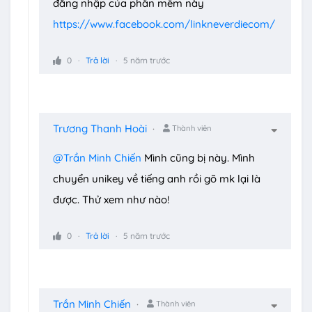
đăng nhập của phần mềm này
https://www.facebook.com/linkneverdiecom/
0
Trả lời
5 năm trước
Trương Thanh Hoài
Thành viên
@Trần Minh Chiến
Mình cũng bị này. Mình
chuyển unikey về tiếng anh rồi gõ mk lại là
được. Thử xem như nào!
0
Trả lời
5 năm trước
Trần Minh Chiến
Thành viên