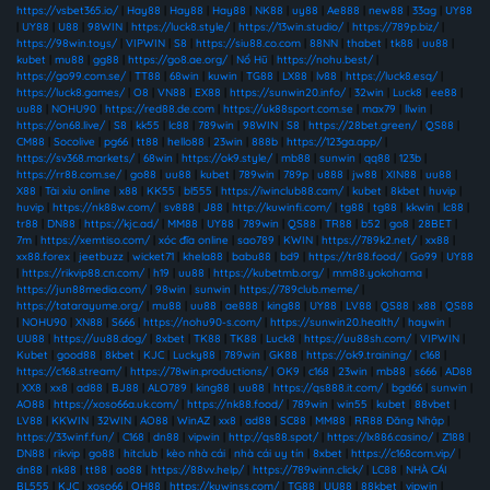
https://vsbet365.io/
|
Hay88
|
Hay88
|
Hay88
|
NK88
|
uy88
|
Ae888
|
new88
|
33ag
|
UY88
|
UY88
|
U88
|
98WIN
|
https://luck8.style/
|
https://13win.studio/
|
https://789p.biz/
|
https://98win.toys/
|
VIPWIN
|
S8
|
https://siu88.co.com
|
88NN
|
thabet
|
tk88
|
uu88
|
kubet
|
mu88
|
gg88
|
https://go8.ae.org/
|
Nổ Hũ
|
https://nohu.best/
|
https://go99.com.se/
|
TT88
|
68win
|
kuwin
|
TG88
|
LX88
|
lv88
|
https://luck8.esq/
|
https://luck8.games/
|
O8
|
VN88
|
EX88
|
https://sunwin20.info/
|
32win
|
Luck8
|
ee88
|
uu88
|
NOHU90
|
https://red88.de.com
|
https://uk88sport.com.se
|
max79
|
llwin
|
https://on68.live/
|
S8
|
kk55
|
lc88
|
789win
|
98WIN
|
S8
|
https://28bet.green/
|
QS88
|
CM88
|
Socolive
|
pg66
|
tt88
|
hello88
|
23win
|
888b
|
https://123ga.app/
|
https://sv368.markets/
|
68win
|
https://ok9.style/
|
mb88
|
sunwin
|
qq88
|
123b
|
https://rr88.com.se/
|
go88
|
uu88
|
kubet
|
789win
|
789p
|
u888
|
jw88
|
XIN88
|
uu88
|
X88
|
Tài xỉu online
|
x88
|
KK55
|
bl555
|
https://iwinclub88.cam/
|
kubet
|
8kbet
|
huvip
|
huvip
|
https://nk88w.com/
|
sv888
|
J88
|
http://kuwinfi.com/
|
tg88
|
tg88
|
kkwin
|
lc88
|
tr88
|
DN88
|
https://kjc.ad/
|
MM88
|
UY88
|
789win
|
QS88
|
TR88
|
b52
|
go8
|
28BET
|
7m
|
https://xemtiso.com/
|
xóc đĩa online
|
sao789
|
KWIN
|
https://789k2.net/
|
xx88
|
xx88.forex
|
jeetbuzz
|
wicket71
|
khela88
|
babu88
|
bd9
|
https://tr88.food/
|
Go99
|
UY88
|
https://rikvip88.cn.com/
|
h19
|
uu88
|
https://kubetmb.org/
|
mm88.yokohama
|
https://jun88media.com/
|
98win
|
sunwin
|
https://789club.meme/
|
https://tatarayume.org/
|
mu88
|
uu88
|
ae888
|
king88
|
UY88
|
LV88
|
QS88
|
x88
|
QS88
|
NOHU90
|
XN88
|
S666
|
https://nohu90-s.com/
|
https://sunwin20.health/
|
haywin
|
UU88
|
https://uu88.dog/
|
8xbet
|
TK88
|
TK88
|
Luck8
|
https://uu88sh.com/
|
VIPWIN
|
Kubet
|
good88
|
8kbet
|
KJC
|
Lucky88
|
789win
|
GK88
|
https://ok9.training/
|
c168
|
https://c168.stream/
|
https://78win.productions/
|
OK9
|
c168
|
23win
|
mb88
|
s666
|
AD88
|
XX8
|
xx8
|
ad88
|
BJ88
|
ALO789
|
king88
|
uu88
|
https://qs888.it.com/
|
bgd66
|
sunwin
|
AO88
|
https://xoso66a.uk.com/
|
https://nk88.food/
|
789win
|
win55
|
kubet
|
88vbet
|
LV88
|
KKWIN
|
32WIN
|
AO88
|
WinAZ
|
xx8
|
ad88
|
SC88
|
MM88
|
RR88 Đăng Nhập
|
https://33winf.fun/
|
C168
|
dn88
|
vipwin
|
http://qs88.spot/
|
https://lx886.casino/
|
Z188
|
DN88
|
rikvip
|
go88
|
hitclub
|
kèo nhà cái
|
nhà cái uy tín
|
8xbet
|
https://c168com.vip/
|
dn88
|
nk88
|
tt88
|
ao88
|
https://88vv.help/
|
https://789winn.click/
|
LC88
|
NHÀ CÁI
BL555
|
KJC
|
xoso66
|
QH88
|
https://kuwinss.com/
|
TG88
|
UU88
|
88kbet
|
vipwin
|