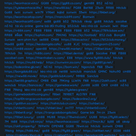
https://keonhacai.voto/
|
GG88
|
https://gg88.co.com/
|
gem88
|
B52
|
nổ hũ
|
https://tylekeonhacai.life/
|
https://new88.biz/
|
PG88
|
Bet168
|
23win
|
RR88
|
Hitclub
|
Go88
|
Iwin
|
sunwin
|
win79
|
V9bet
|
kqbd
|
sunwin
|
33win
|
https://8kbet.org/
|
https://keonhacaitop.com/
|
https://manclub99.com/
|
Bomwin
|
https://keonhacai95.com/
|
xx88
|
go88
|
b52
|
789club
|
rikvip
|
go88
|
hitclub
|
socolive
|
nổ hũ
|
tài xỉu online
|
game bài đổi thưởng
|
b52club
|
kèo nhà cái
|
sunwin
|
iwin
|
i9bet
|
https://rr88it.com/
|
FB88
|
FB88
|
FB88
|
FB88
|
FB88
|
b52
|
https://789clubze.win/
|
RR88
|
สล็อต
|
https://luphim.com/
|
79KING
|
https://kjc.football/
|
B52 club
|
Bong88
|
Sunwin
|
xem phim fun
|
ae888
|
CM88
|
https://88aa.actor/
|
https://b52club.money/
|
Max88
|
go88
|
https://keobongda.cafe/
|
uu88
|
KJC
|
https://luongsontv23.com/
|
https://cm88.vision/
|
open88
|
https://new88.market/
|
https://28bet.blue/
|
78Win
|
789club
|
7m
|
https://hi88c.com/
|
https://f8bet.dental/
|
go88
|
Socolive
|
F168
|
FB88
|
socolive1 com
|
https://thienhabet.ru.com/
|
E88
|
https://www.fly888.club/
|
hitclub
|
hitclub
|
https://mu88.help/
|
https://sunwinn.za.com/
|
https://go881.jp.net/
|
https://lodeonline.gb.net/
|
Nổ hũ
|
https://bom.win/
|
Ngonclub
|
f168
|
33win
|
https://bongdalu88.co/
|
kèo nhà cái
|
net88
|
iwinclub
|
manclub
|
GMNC
|
Nohu90
|
cm88
|
https://new88.movie/
|
https://go88club4.com/
|
MM88
|
Sanclub
|
https://bet88.graphics/
|
CM88
|
C168
|
79King
|
LLWIN
|
f168
|
https://2ok9.com/
|
sc88
|
iwinclub
|
https://banca.ac/
|
https://gamebai.work/
|
Jun88
|
sc88
|
OK9
|
cm88
|
nổ hũ
|
F168
|
79king
|
kèo nhà cái
|
gem88
|
https://tylekeo.green/
|
https://gamebaidoithuong.you/
|
f8bet
|
789BET
|
ALO789
|
F168
|
https://top10trangcacuocbongda.com/
|
https://lodeonline2.org/
|
https://go88vn.sa.com/
|
https://taihitclub.cn.com/
|
https://sshbet.io/
|
https://shbethi.com/
|
https://shbet.law/
|
nn777
|
https://shbetb0.com/
|
https://8kbet8.org/
|
https://trangcadobongda.bio/
|
Game bài
|
7m cn
|
23win
|
https://f8bet.luxury/
|
cm88
|
MU88
|
https://78wind.com/
|
UU88
|
https://fly88.select/
|
7M
|
tk88
|
https://o8.ninja/
|
https://keonhacai.cool/
|
https://7mcn.llc/
|
bj88
|
o8
|
okvip
|
https://ok9.property/
|
789WIN
|
OPEN88
|
GG88
|
78win.so
|
hitclub
|
sunwin
|
CM88
|
79king
|
https://hi88.me/
|
go88
|
https://fly88.green/
|
https://ok9bet.net/
|
EE88
|
nk88
|
https://cakhiatv.lifestyle/
|
https://cakhia03.tv/
|
https://keonhacai18.website/
|
iwin club