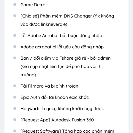
Game Detroit
[Chia sẻ] Phần mềm DNS Changer (fix không
vào được linkneverdie)
Lỗi Adobe Acrobat bắt buộc đăng nhập
Adobe acrobat bị lỗi yêu cầu đăng nhập
Bán / đổi điểm vip Fshare giá rẻ - bởi admin
(Giá cập nhật liên tục để phù hợp với thị
trường)
Tải Filmora và bị dính trojan
Epic Auth đổi tài khoản epic khác
Hogwarts Legacy không khởi chạy được
[Request App] Autodesk Fusion 360
[Request Software] Tổng hợp các phần mềm