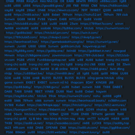
|
ON68
|
RR88
|
Kingfun
|
Kèo Nhà Cái
|
O8
|
EA88
|
68WIN
|
MMOO
|
u888ez.com
|
tg88
|
sc88
|
u888
|
u888
|
https://good88.gives/
|
j88
|
f168
|
RR88
|
C168
|
https://hi88com.biz/
|
say88
|
say88
|
28bet
|
ON68
|
https://kkwin.co.com/
|
789f
|
789BET
|
QS88
|
ae888
|
qs88
|
https://m88.actor/
|
bj88
|
8xbet
|
789win
|
https://nohu52.art
|
789win
|
789 club
|
Sunwin
|
GG88
|
NK88
|
FV88
|
Vipwin
|
EA88
|
HITCLUB
|
Go88
|
Vin88
|
https://hitclub88.studio/
|
lc88
|
uu88
|
mb88
|
23win
|
https://789bet7a.com/
|
winvn
|
Ae888
|
xocdia88
|
ao88
|
sodo66
|
https://bj88ac.com/
|
hitclub
|
https://sunwin1.com.co/
|
https://go88a.bid/
|
https://hitclub1.jpn.com/
|
https://iwin.it.com/
|
https://789club63.com/
|
https://rikvipv2.com/
|
https://rikvip3.jp.net/
|
https://keonhacai5.hot/
|
https://gamebaidoithuong1.io/
|
https://sunwin1.jp.net/
|
sunwin
|
Jun88
|
U888
|
U888
|
Sunwin
|
go88com.club
|
haywinvip.jp.net
|
https://fly888y.com/
|
https://go88p.one/
|
iWin68
|
https://go88bet.in.net/
|
nowgoal
|
Mmwin
|
https://c168game.com/
|
zowinmoi.com
|
https://789-club.best
|
https://b52club-
vn.com
|
PG88
|
vf555
|
Fun88dangnhap.net
|
w88
|
w88
|
AU88
|
kubet
|
trang chủ mb88
|
trang chủ au88
|
trang chủ x88
|
trang chủ tg88
|
trang chủ c168
|
XX88
|
xx88
|
S8
|
33win
|
cakhiatv
|
8kbet
|
UY88
|
bet88
|
lô đề online
|
NK88
|
https://nk88.gives/
|
llwin đăng
nhập
|
https://u888bet.live/
|
https://mm88t.dev/
|
s8
|
tg88
|
hz88
|
qs88
|
MB66
|
UU88
|
GO8
|
uu88
|
SC88
|
on68
|
BL555
|
BL555
|
BL555
|
BL555
|
cổng game hitclub
|
cổng
game sunwin
|
8XBET
|
8XBET
|
sunwin nổ hũ
|
thapcam
|
8DAY
|
KING88
|
j88
|
https://qs88.baby/
|
https://c168.guru/
|
uu88
|
hubet
|
sunwin
|
hi88
|
TX88
|
DABET
|
DA88
|
TA88
|
SIN88
|
11BET
|
VIN88
|
DU88
|
9bet
|
bu88
|
Oxbet
|
haywin
|
https://say88vn.site/
|
hitclub
|
99ok
|
https://sunwin29.com/
|
nohu
|
az888
|
ug88
|
ea88
|
S666
|
789win
|
s666
|
sunwin
|
sunwin
|
https://keonhacai5.boats/
|
sv368hn.com
|
SV388
|
Kubet
|
https://alo789apk.app/
|
https://hitclub1.guru/
|
https://b52.ventures/
|
https://luongson117.tv/
|
https://8kbettt.co/
|
lv88
|
qh88
|
GO99
|
nhatvip
|
vipwin
|
tr88
|
nk88
|
56win
|
hitclub.compare
|
123bet
|
QS88
|
TG88
|
DN88
|
789WIN
|
gem88
|
fb88
|
trang chủ go88
|
tỷ lệ kèo
|
kèo bóng đá hôm nay
|
rikvip
|
vin777
|
lucky88
|
mb88
|
ao88
|
TK88
|
https://ao88.uk.net/
|
https://xoso66a.co.com/
|
nk88
|
LUCK8
|
https://ao88y.top
|
6623
|
H19.com
|
tt88
|
DN88
|
OPEN88
|
C168
|
https://xx88.uk.com/
|
https://gg88se.com/
|
PG66
|
88kbet
|
uu88
|
https://lc88.website/
|
https://vipwin.luxury/
|
au88
|