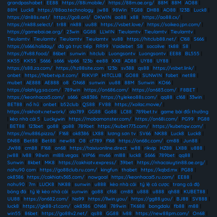
grandpashabet
|
EE88
|
https://88i.mobile/
|
https://88m.ae.org/
|
88M
|
88M
|
AO88
|
88M
|
Luck8
|
https://88aa.technology
|
jw88
|
98Win
|
TG88
|
DH88
|
AO88
|
123B
|
Luck8
|
https://dn88s.net/
|
https://go8.onl/
|
OKWIN
|
ao88
|
x88
|
https://ao88.cx/
|
https://nk88.select/
|
tr88
|
nk88
|
uu88
|
https://vsbet.love/
|
https://soikeo.jpn.com/
|
https://gamebai.ae.org/
|
23win
|
GG88
|
LLWIN
|
Tieulamtv
|
Tieulamtv
|
Tieulamtv
|
Tieulamtv
|
Tieulamtv
|
Tieulamtv
|
Tieulamtv
|
vu88
|
https://hitclub88.net/
|
C168
|
S666
|
https://s666.holiday/
|
đá gà trực tiếp
|
RR99
|
Vaidebet
|
S8
|
socolive
|
tk88
|
S8
|
https://fv88.food/
|
86bet
|
sunwin
|
hitclub
|
Luongsontv
|
Luongsontv
|
EE88
|
BL555
|
KK55
|
KK55
|
S666
|
s666
|
vip66
|
123b
|
ee88
|
XX8
|
AD88
|
UY88
|
UY88
|
https://s88.za.com/
|
https://hz88site.com
|
123b
|
sv388
|
qs88
|
https://vsbet.link/
|
onbet
|
https://febetvip.it.com/
|
RIKVIP
|
HITCLUB
|
GO88
|
SUNWIN
|
fabet
|
net88
|
mubet
|
AE888
|
AE888
|
o8
|
ON68
|
sunwin
|
uu88
|
88M
|
Sunwin
|
KO66
|
https://alahlyg.sa.com/
|
789win
|
https://on686.com/
|
https://on683.com/
|
F8BET
|
https://keonhacai5.com/
|
s666
|
ok8386
|
https://tylekeo88s.com/
|
qq88
|
c168
|
33win
|
BET88
|
nổ hũ
|
onbet
|
b52club
|
QS88
|
FV88
|
https://xoilac.movie/
|
https://rakhoitv.network/
|
alo789
|
GG88
|
Go88
|
LC88
|
789bet.tv
|
game bài đổi thưởng
|
kèo nhà cái 5
|
Luckywin
|
https://mobamonster.com/
|
https://on68i.com/
|
PG99
|
PG88
|
BET88
|
123bet
|
go88
|
go88
|
789bet
|
https://kubet773.com/
|
https://kubetqw.com/
|
https://mu886.pizza/
|
F168
|
ok8386
|
LX88
|
lương sơn tv
|
SV66
|
NK88
|
Luck8
|
Luck8
|
DN88
|
Bet88
|
Bet88
|
new88
|
O8
|
cf789
|
f168
|
https://on68c.com/
|
cm88
|
Jun88
|
JW88
|
cm88
|
F168
|
on68
|
https://taixiuonline.direct
|
w88
|
rikvip
|
HZ88
|
LX88
|
u888
|
jw88
|
lv88
|
98win
|
ml88.vegas
|
VIP66
|
mv66
|
ml88
|
luck8
|
S666
|
789bet
|
qq88
|
Sunwin
|
8kbet
|
MK8
|
https://cakhiatv.express/
|
39bet
|
https://nhacaiuytin88.ae.org/
|
nohu90 com
|
https://go88club.ru.com/
|
kingfun
|
thabet
|
https://kqbd.mx
|
PG88
|
ok8386
|
https://cakhiatv365.com/
|
nowgoal
|
https://keonhacai5.ru.com/
|
EE88
|
nohu90
|
7m
|
LUCK8
|
NK88
|
sunwin
|
u888
|
kèo nhà cái
|
tỷ lệ cá cược
|
trang cá độ
bóng đá
|
tỷ lệ kèo nhà cái
|
sunwin
|
go88
|
cf68
|
cm88
|
u888
|
u888
|
qh88
|
KUBET88
|
UU88
|
https://on682.com/
|
Na99
|
https://llwin.you/
|
https://gg88.you/
|
BJ88
|
SV888
|
luck8
|
https://gk88-z1.com/
|
ok8386
|
ON68
|
789win
|
TK688
|
bongdalu
|
fb88
|
m88
|
win55
|
86bet
|
https://go88v2.net/
|
qs88
|
GG88
|
lv88
|
https://new88pm.com/
|
On68
|