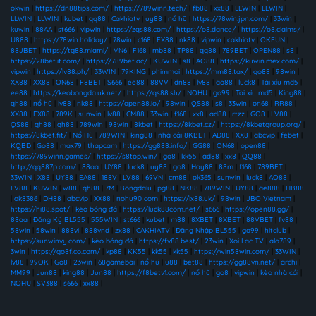
okwin
|
https://dn88tips.com/
|
https://789winn.tech/
|
fb88
|
xx88
|
LLWIN
|
LLWIN
|
LLWIN
|
LLWIN
|
kubet
|
qq88
|
Cakhiatv
|
uy88
|
nổ hũ
|
https://78win.jpn.com/
|
33win
|
kuwin
|
88AA
|
st666
|
vipwin
|
https://zqs88.com/
|
https://o8.dance/
|
https://o8.claims/
|
U888
|
https://78win.holiday/
|
78win
|
c168
|
EX88
|
nk88
|
vipwin
|
cakhiatv
|
OKFUN
|
88JBET
|
https://tg88.miami/
|
VN6
|
F168
|
mb88
|
TP88
|
qq88
|
789BET
|
OPEN88
|
s8
|
https://28bet.it.com/
|
https://789bet.ac/
|
KUWIN
|
s8
|
AO88
|
https://kuwin.mex.com/
|
vipwin
|
https://lv88.ph/
|
33WIN
|
79KING
|
phimmoi
|
https://mm88.tax/
|
go88
|
98win
|
XX88
|
XX88
|
ON68
|
F8BET
|
S666
|
ee88
|
88VV
|
dn88
|
lv88
|
ao88
|
luck8
|
Tài xỉu md5
|
ee88
|
https://keobongda.uk.net/
|
https://qs88.sh/
|
NOHU
|
go99
|
Tài xỉu md5
|
King88
|
qh88
|
nổ hũ
|
lv88
|
nk88
|
https://open88.io/
|
98win
|
QS88
|
s8
|
33win
|
on68
|
RR88
|
XX88
|
EX88
|
789K
|
sunwin
|
lv88
|
CM88
|
33win
|
f168
|
xx8
|
ad88
|
rtzz
|
GO8
|
LV88
|
QS88
|
qh88
|
qh88
|
789win
|
98win
|
8kbet
|
https://8kbet.cz/
|
https://8kbetgroup.org/
|
https://8kbet.fit/
|
Nổ Hũ
|
789WIN
|
king88
|
nhà cái 8KBET
|
AD88
|
XX8
|
abcvip
|
febet
|
KQBD
|
Go88
|
max79
|
thapcam
|
https://gg888.info/
|
GG88
|
ON68
|
open88
|
https://789winn.games/
|
https://s8top.win/
|
go8
|
kk55
|
ad88
|
xx8
|
QQ88
|
http://qq887p.com/
|
88aa
|
UY88
|
luck8
|
uy88
|
go8
|
Hay88
|
88m
|
f168
|
789BET
|
33WIN
|
X88
|
UY88
|
EA88
|
188V
|
LV88
|
69VN
|
cm88
|
ok365
|
sunwin
|
luck8
|
AO88
|
LV88
|
KUWIN
|
w88
|
qh88
|
7M
|
Bongdalu
|
pg88
|
NK88
|
789WIN
|
UY88
|
ae888
|
HB88
|
ok8386
|
DH88
|
abcvip
|
XX88
|
nohu90 com
|
https://lx88.uk/
|
98win
|
JBO Vietnam
|
https://hi88.spot/
|
kèo bóng đá
|
https://luck88com.net/
|
s666
|
https://open88.gg/
|
88aa
|
Đăng Ký BL555
|
555WIN
|
st666
|
kubet
|
m88
|
8XBET
|
8XBET
|
88VBET
|
fv88
|
58win
|
58win
|
888vi
|
888vnd
|
zx88
|
CAKHIATV
|
Đăng Nhập BL555
|
go99
|
hitclub
|
https://sunwinvy.com/
|
kèo bóng đá
|
https://fv88.best/
|
23win
|
Xoi Lac TV
|
alo789
|
3win
|
https://go8f.co.com/
|
kp88
|
KK55
|
kk55
|
kk55
|
https://win58win.com/
|
33WIN
|
lv88
|
99OK
|
Go8
|
23win
|
68gamebai
|
nổ hũ
|
u88
|
bet88
|
https://gg88vn.net/
|
archi
|
MM99
|
Jun88
|
king88
|
Jun88
|
https://f8betv1.com/
|
nổ hũ
|
go8
|
vipwin
|
kèo nhà cái
|
NOHU
|
SV388
|
s666
|
xx88
|