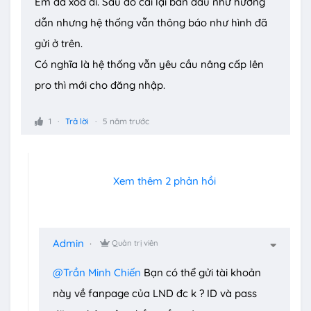
Em đã xóa đi. Sau đó cài lại ban đầu như hướng
dẫn nhưng hệ thống vẫn thông báo như hình đã
gửi ở trên.
Có nghĩa là hệ thống vẫn yêu cầu nâng cấp lên
pro thì mới cho đăng nhập.
1
Trả lời
5 năm trước
Xem thêm 2 phản hồi
Admin
Quản trị viên
@Trần Minh Chiến
Bạn có thể gửi tài khoản
này về fanpage của LND đc k ? ID và pass