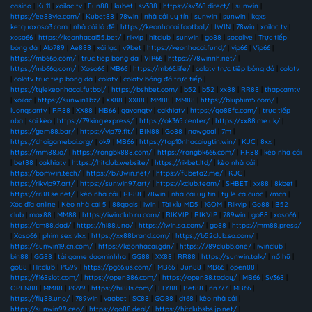
casino
|
Ku11
|
xoilac tv
|
Fun88
|
kubet
|
sv388
|
https://sv368.direct/
|
sunwin
|
https://ee88vie.com/
|
Kubet88
|
78win
|
nhà cái uy tín
|
sunwin
|
sunwin
|
kqxs
ketquaxoso3.com
|
nhà cái lô đề
|
https://keonhacai.football/
|
IWIN
|
78win
|
xoilac tv
|
xoso66
|
https://keonhacai55.bet/
|
rikvip
|
hitclub
|
sunwin
|
go88
|
socolive
|
Trực tiếp
bóng đá
|
Alo789
|
Ae888
|
xôi lạc
|
v9bet
|
https://keonhacai.fund/
|
vip66
|
Vip66
|
https://mb66p.com/
|
truc tiep bong da
|
VIP66
|
https://78winnh.net/
|
https://mb66q.com/
|
Xoso66
|
MB66
|
https://mb66.life/
|
colatv trực tiếp bóng đá
|
colatv
|
colatv truc tiep bong da
|
colatv
|
colatv bóng đá trực tiếp
|
https://tylekeonhacai.futbol/
|
https://bshbet.com/
|
b52
|
b52
|
xx88
|
RR88
|
thapcamtv
|
xoilac
|
https://sunwin1.bz/
|
XX88
|
XX88
|
MM88
|
MM88
|
https://bluphim5.com/
|
luongsontv
|
RR88
|
XX88
|
MB66
|
gavangtv
|
cakhiatv
|
https://go88fc.com/
|
trực tiếp
nba
|
soi kèo
|
https://79king.express/
|
https://ok365.center/
|
https://xx88.me.uk/
|
https://gem88.bar/
|
https://vip79.fit/
|
BIN88
|
Go88
|
nowgoal
|
7m
|
https://choigamebai.org/
|
ok9
|
MB66
|
https://top10nhacaiuytin.win/
|
KJC
|
8xx
|
https://mm88.io/
|
https://rongbk888.com/
|
https://rongbk666.com/
|
RR88
|
kèo nhà cái
|
bet88
|
cakhiatv
|
https://hitclub.website/
|
https://rikbet.ltd/
|
kèo nhà cái
|
https://bomwin.tech/
|
https://b78win.net/
|
https://f8beta2.me/
|
KJC
|
https://rikvip97.art/
|
https://sunwin97.art/
|
https://kclub.team/
|
SHBET
|
xx88
|
8kbet
|
https://rr88.se.net/
|
kèo nhà cái
|
RR88
|
78win
|
nha cai uy tin
|
ty le ca cuoc
|
7mcn
|
Xóc đĩa online
|
Kèo nhà cái 5
|
88goals
|
iwin
|
Tài xỉu MD5
|
1GOM
|
Rikvip
|
Go88
|
B52
club
|
max88
|
MM88
|
https://iwinclub.ru.com/
|
RIKVIP
|
RIKVIP
|
789win
|
go88
|
xoso66
|
https://cm88.dad/
|
https://hi88.uno/
|
https://iwin.sa.com/
|
go88
|
https://mm88.press/
|
Xoso66
|
phim sex vlxx
|
https://xx88brand.com/
|
https://b52club.sa.com/
|
https://sunwin19.cn.com/
|
https://keonhacai.gdn/
|
https://789clubb.one/
|
iwinclub
|
bin88
|
GG88
|
tải game daominhha
|
GG88
|
XX88
|
RR88
|
https://sunwin.talk/
|
nổ hũ
|
go88
|
Hitclub
|
PG99
|
https://pg66.us.com/
|
MB66
|
Jun88
|
MB66
|
open88
|
https://f168slot.com/
|
https://open886.com/
|
https://open88.today/
|
MB66
|
Sv368
|
OPEN88
|
MM88
|
PG99
|
https://hi88s.com/
|
FLY88
|
Bet88
|
nn777
|
MB66
|
https://fly88.uno/
|
789win
|
vaobet
|
SC88
|
GO88
|
dt68
|
kèo nhà cái
|
https://sunwin99.ceo/
|
https://go88.deal/
|
https://hitclubsbs.jp.net/
|