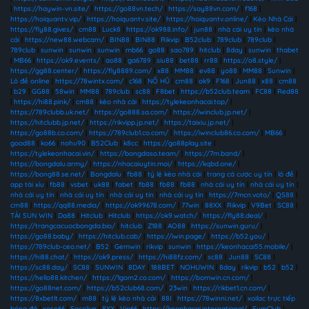
|
https://haywin-vn.site/
|
https://go88vn.tech/
|
https://say88vn.com/
|
f168
|
https://hoiquantv.vip/
|
https://hoiquantv.site/
|
https://hoiquantv.online/
|
Kèo Nhà Cái
|
https://fly88.gives/
|
cm88
|
Luck8
|
https://ok988.info/
|
jun88
|
nhà cái uy tín
|
kèo nhà
cái
|
https://new88.webcam/
|
BIN88
|
BIN88
|
Rikvip
|
B52club
|
789club
|
789club
|
789club
|
sunwin
|
sunwin
|
sunwin
|
mb66
|
go88
|
sao789
|
hitclub
|
8day
|
sunwin
|
thabet
|
MB66
|
https://ok9.events/
|
ao88
|
ga6789
|
siu88
|
bet88
|
rr88
|
https://o8.style/
|
https://gg88.center/
|
https://fly8889.com/
|
x88
|
MM88
|
ev88
|
yo88
|
MM88
|
Sunwin
|
Lô đề online
|
https://78wintx.com/
|
c168
|
NỔ HŨ
|
cm88
|
ok9
|
F168
|
Jun88
|
x88
|
cm88
|
b29
|
GG88
|
58win
|
MM88
|
789club
|
sc88
|
F8bet
|
https://b52club.team
|
FC88
|
Red88
|
https://hi88.pink/
|
cm88
|
kèo nhà cái
|
https://tylekeonhacai.top/
|
https://789clubb.uk.net/
|
https://go888.sa.com/
|
https://iwinclub.jp.net/
|
https://hitclubb.jp.net/
|
https://rikvipp.jp.net/
|
https://taixiu.jp.net/
|
https://go88b.co.com/
|
https://789club1.co.com/
|
https://iwinclub86.co.com/
|
MB66
|
good88
|
ko66
|
nohu90
|
B52Club
|
k8cc
|
https://go88play.site
|
https://tylekeonhacai.vin/
|
https://bongdaso.team/
|
https://7m.band/
|
https://bongdalu.army/
|
https://nhacaiuytin.moi/
|
https://kqbd.one/
|
https://bong88.se.net/
|
Bongdalu
|
fb88
|
tỷ lệ kèo nhà cái
|
trang cá cược uy tín
|
lô đề
|
app tài xỉu
|
fb88
|
vsbet
|
uk88
|
fabet
|
fb88
|
fb88
|
fb88
|
nhà cái uy tín
|
nhà cái uy tín
|
nhà cái uy tín
|
nhà cái uy tín
|
nhà cái uy tín
|
nhà cái uy tín
|
https://7mcn.voto/
|
QS88
|
cm88
|
https://qq88.media/
|
https://ok99678.com/
|
77win
|
88XX
|
Rikvip
|
V9Bet
|
SC88
|
TẢI SUN WIN
|
Da88
|
Hitclub
|
Hitclub
|
https://ok9.watch/
|
https://fly88.deal/
|
https://trangcacuocbongda.bio/
|
hitclub
|
Z188
|
AO88
|
https://sunwin.guru/
|
https://go88.baby/
|
https://hitclub.cab/
|
https://iwin.page/
|
https://b52.you/
|
https://789club-ceo.net/
|
B52
|
Gemwin
|
rikvip
|
sunwin
|
https://keonhacai55.mobile/
|
https://hi88.chat/
|
https://ok9.press/
|
https://hi88fz.com/
|
sc88
|
Jun88
|
SC88
|
https://sc88.day/
|
SC88
|
SUNWIN
|
8DAY
|
188BET
|
NOHUWIN
|
8day
|
rikvip
|
b52
|
b52
|
https://hello88.kitchen/
|
https://1gom2.co.com/
|
https://bomwin.cn.com/
|
https://go88net.com/
|
https://b52club68.com/
|
23win
|
https://rikbet1.cn.com/
|
https://8xbetlt.com/
|
m88
|
tỷ lệ kèo nhà cái
|
88I
|
https://78winni.net/
|
xoilac trực tiếp
bóng đá
|
xoso66
|
Socolive
|
8XX
|
Vip66
|
https://keonhacai.international/
|
SumClub
|