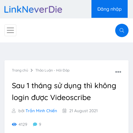
Đăng nhập
Trang chủ
Thảo Luận - Hỏi Đáp
Sau 1 tháng sử dụng thì không
login được Videoscribe
bởi
Trần Minh Chiến
21 August 2021
4129
9