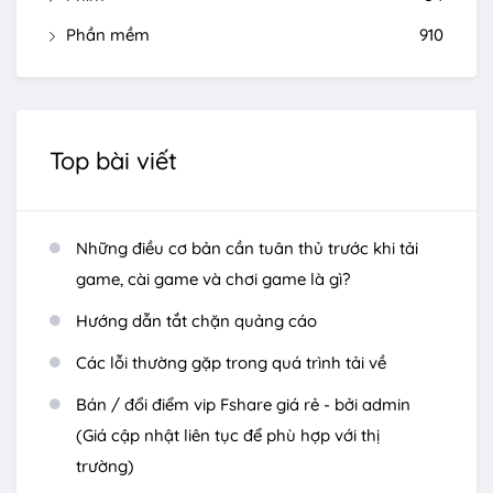
Phần mềm
910
Top bài viết
Những điều cơ bản cần tuân thủ trước khi tải
game, cài game và chơi game là gì?
Hướng dẫn tắt chặn quảng cáo
Các lỗi thường gặp trong quá trình tải về
Bán / đổi điểm vip Fshare giá rẻ - bởi admin
(Giá cập nhật liên tục để phù hợp với thị
trường)