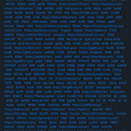
|
BET88
|
123bet
|
go88
|
go88
|
789bet
|
https://kubet773.com/
|
https://kubetqw.com/
|
https://mu886.pizza/
|
F168
|
ok8386
|
LX88
|
lương sơn tv
|
SV66
|
NK88
|
Luck8
|
Luck8
|
DN88
|
Bet88
|
Bet88
|
new88
|
O8
|
cf789
|
f168
|
https://on68c.com/
|
cm88
|
Jun88
|
JW88
|
cm88
|
F168
|
on68
|
https://taixiuonline.direct
|
w88
|
rikvip
|
HZ88
|
LX88
|
u888
|
jw88
|
lv88
|
98win
|
ml88.vegas
|
VIP66
|
mv66
|
ml88
|
luck8
|
S666
|
789bet
|
qq88
|
Sunwin
|
8kbet
|
MK8
|
https://cakhiatv.express/
|
39bet
|
https://nhacaiuytin88.ae.org/
|
nohu90 com
|
https://go88club.ru.com/
|
kingfun
|
thabet
|
https://kqbd.mx
|
PG88
|
ok8386
|
https://cakhiatv365.com/
|
nowgoal
|
https://keonhacai5.ru.com/
|
EE88
|
nohu90
|
7m
|
LUCK8
|
NK88
|
sunwin
|
u888
|
kèo nhà cái
|
tỷ lệ cá cược
|
trang cá độ
bóng đá
|
tỷ lệ kèo nhà cái
|
sunwin
|
go88
|
cf68
|
cm88
|
u888
|
u888
|
qh88
|
KUBET88
|
UU88
|
https://on682.com/
|
Na99
|
https://llwin.you/
|
https://gg88.you/
|
BJ88
|
SV888
|
luck8
|
https://gk88-z1.com/
|
ok8386
|
ON68
|
789win
|
TK688
|
bongdalu
|
fb88
|
m88
|
win55
|
86bet
|
https://go88v2.net/
|
qs88
|
GG88
|
lv88
|
https://new88pm.com/
|
On68
|
https://gg88fun.com
|
go88
|
U888
|
Hello88
|
ABC88
|
VIPWIN
|
78WIN
|
MK8
|
on68
|
s66
|
XOSO66
|
LUCK8
|
88M
|
uy88
|
mb88
|
QS88
|
ST666
|
DN88
|
GO99
|
KO66
|
QS88
|
ok8386
|
S666
|
CAKHIATV
|
SOCOLIVE
|
33win
|
mu88
|
MB66
|
cf68
|
MK8
|
LV88
|
LV88
|
79king
|
88AA
|
BET88
|
bj88
|
888VND
|
TG88
|
188V
|
98WIN
|
https://keobongda.com/
|
febet
|
haywin
|
789club
|
go88
|
33win
|
O8
|
https://hi88.tours/
|
36WIN
|
EA88
|
8US
|
Motchill
|
TDTC
|
TD88
|
TD88
|
VLXX
|
Sex Việt
|
Heovl
|
JAV HD
|
VLXX
|
Nohu
|
NOHU
|
23win
|
KK55
|
KK55
|
BL555
|
luck8
|
123b
|
ko66
|
https://hay88.org.uk/
|
BL555
|
luongsontv
|
qh88
|
789win
|
go99
|
mu88
|
bj88
|
uu88
|
DN88
|
CM88
|
bj88
|
https://xoilactv.llc/
|
luongsontv
|
OK9
|
8XBET
|
https://79king.capital/
|
shbet
|
Fun88 Thai
|
XOSO66
|
LUCKY88
|
S8
|
U888
|
dn88
|
s8
|
ae888
|
bong da 365
|
J88
|
tt88
|
QQ88
|
Sunwin
|
O8
|
O8
|
s8
|
AU88
|
s8
|
s8
|
Hubet
|
Win55
|
MM88
|
XN88
|
Cakhiatv
|
HM88
|
https://u8888.house/
|
https://e68win.net
|
ev99
|
https://c168.buzz/
|
https://fly88.in/
|
open88
|
188V
|
https://S8.today
|
NK88
|
BL555
|
KK55
|
88aa
|
Sunwin
|
https://b52club14.com/
|
KUWIN
|
NOHU
|
789win
|
https://gavangtvv.cc/
|
C168
|
lx88
|
Ae888
|
https://8xbet1.co.com/
|
https://8xbet8x.it.com/
|
98win
|
68win
|
88AA
|
AO88
|
GO99
|
LLWIN
|
GG88
|
F8BET
|
555win
|
mb88
|
AO88
|
KING88
|
LX88
|
https://8kbet.com.ph/
|
33win
|
nohu90
|