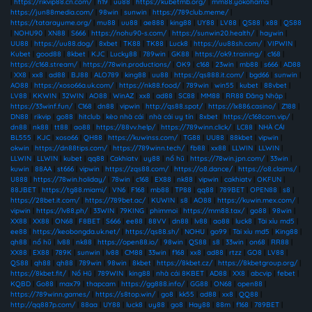
|
https://rikvip88.cn.com/
|
h19
|
uu88
|
https://kubetmb.org/
|
mm88.yokohama
|
https://jun88media.com/
|
98win
|
sunwin
|
https://789club.meme/
|
https://tatarayume.org/
|
mu88
|
uu88
|
ae888
|
king88
|
UY88
|
LV88
|
QS88
|
x88
|
QS88
|
NOHU90
|
XN88
|
S666
|
https://nohu90-s.com/
|
https://sunwin20.health/
|
haywin
|
UU88
|
https://uu88.dog/
|
8xbet
|
TK88
|
TK88
|
Luck8
|
https://uu88sh.com/
|
VIPWIN
|
Kubet
|
good88
|
8kbet
|
KJC
|
Lucky88
|
789win
|
GK88
|
https://ok9.training/
|
c168
|
https://c168.stream/
|
https://78win.productions/
|
OK9
|
c168
|
23win
|
mb88
|
s666
|
AD88
|
XX8
|
xx8
|
ad88
|
BJ88
|
ALO789
|
king88
|
uu88
|
https://qs888.it.com/
|
bgd66
|
sunwin
|
AO88
|
https://xoso66a.uk.com/
|
https://nk88.food/
|
789win
|
win55
|
kubet
|
88vbet
|
LV88
|
KKWIN
|
32WIN
|
AO88
|
WinAZ
|
xx8
|
ad88
|
SC88
|
MM88
|
RR88 Đăng Nhập
|
https://33winf.fun/
|
C168
|
dn88
|
vipwin
|
http://qs88.spot/
|
https://lx886.casino/
|
Z188
|
DN88
|
rikvip
|
go88
|
hitclub
|
kèo nhà cái
|
nhà cái uy tín
|
8xbet
|
https://c168com.vip/
|
dn88
|
nk88
|
tt88
|
ao88
|
https://88vv.help/
|
https://789winn.click/
|
LC88
|
NHÀ CÁI
BL555
|
KJC
|
xoso66
|
QH88
|
https://kuwinss.com/
|
TG88
|
UU88
|
88kbet
|
vipwin
|
okwin
|
https://dn88tips.com/
|
https://789winn.tech/
|
fb88
|
xx88
|
LLWIN
|
LLWIN
|
LLWIN
|
LLWIN
|
kubet
|
qq88
|
Cakhiatv
|
uy88
|
nổ hũ
|
https://78win.jpn.com/
|
33win
|
kuwin
|
88AA
|
st666
|
vipwin
|
https://zqs88.com/
|
https://o8.dance/
|
https://o8.claims/
|
U888
|
https://78win.holiday/
|
78win
|
c168
|
EX88
|
nk88
|
vipwin
|
cakhiatv
|
OKFUN
|
88JBET
|
https://tg88.miami/
|
VN6
|
F168
|
mb88
|
TP88
|
qq88
|
789BET
|
OPEN88
|
s8
|
https://28bet.it.com/
|
https://789bet.ac/
|
KUWIN
|
s8
|
AO88
|
https://kuwin.mex.com/
|
vipwin
|
https://lv88.ph/
|
33WIN
|
79KING
|
phimmoi
|
https://mm88.tax/
|
go88
|
98win
|
XX88
|
XX88
|
ON68
|
F8BET
|
S666
|
ee88
|
88VV
|
dn88
|
lv88
|
ao88
|
luck8
|
Tài xỉu md5
|
ee88
|
https://keobongda.uk.net/
|
https://qs88.sh/
|
NOHU
|
go99
|
Tài xỉu md5
|
King88
|
qh88
|
nổ hũ
|
lv88
|
nk88
|
https://open88.io/
|
98win
|
QS88
|
s8
|
33win
|
on68
|
RR88
|
XX88
|
EX88
|
789K
|
sunwin
|
lv88
|
CM88
|
33win
|
f168
|
xx8
|
ad88
|
rtzz
|
GO8
|
LV88
|
QS88
|
qh88
|
qh88
|
789win
|
98win
|
8kbet
|
https://8kbet.cz/
|
https://8kbetgroup.org/
|
https://8kbet.fit/
|
Nổ Hũ
|
789WIN
|
king88
|
nhà cái 8KBET
|
AD88
|
XX8
|
abcvip
|
febet
|
KQBD
|
Go88
|
max79
|
thapcam
|
https://gg888.info/
|
GG88
|
ON68
|
open88
|
https://789winn.games/
|
https://s8top.win/
|
go8
|
kk55
|
ad88
|
xx8
|
QQ88
|
http://qq887p.com/
|
88aa
|
UY88
|
luck8
|
uy88
|
go8
|
Hay88
|
88m
|
f168
|
789BET
|