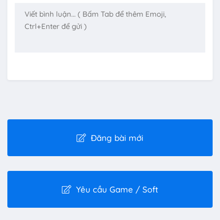
Đăng bài mới
Yêu cầu Game / Soft