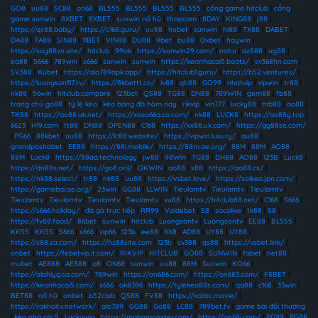
GO8
|
uu88
|
SC88
|
on68
|
BL555
|
BL555
|
BL555
|
BL555
|
cổng game hitclub
|
cổng
game sunwin
|
8XBET
|
8XBET
|
sunwin nổ hũ
|
thapcam
|
8DAY
|
KING88
|
j88
|
https://qs88.baby/
|
https://c168.guru/
|
uu88
|
hubet
|
sunwin
|
hi88
|
TX88
|
DABET
|
DA88
|
TA88
|
SIN88
|
11BET
|
VIN88
|
DU88
|
9bet
|
bu88
|
Oxbet
|
haywin
|
https://say88vn.site/
|
hitclub
|
99ok
|
https://sunwin29.com/
|
nohu
|
az888
|
ug88
|
ea88
|
S666
|
789win
|
s666
|
sunwin
|
sunwin
|
https://keonhacai5.boats/
|
sv368hn.com
|
SV388
|
Kubet
|
https://alo789apk.app/
|
https://hitclub1.guru/
|
https://b52.ventures/
|
https://luongson117.tv/
|
https://8kbettt.co/
|
lv88
|
qh88
|
GO99
|
nhatvip
|
vipwin
|
tr88
|
nk88
|
56win
|
hitclub.compare
|
123bet
|
QS88
|
TG88
|
DN88
|
789WIN
|
gem88
|
fb88
|
trang chủ go88
|
tỷ lệ kèo
|
kèo bóng đá hôm nay
|
rikvip
|
vin777
|
lucky88
|
mb88
|
ao88
|
TK88
|
https://ao88.uk.net/
|
https://xoso66a.co.com/
|
nk88
|
LUCK8
|
https://ao88y.top
|
6623
|
H19.com
|
tt88
|
DN88
|
OPEN88
|
C168
|
https://xx88.uk.com/
|
https://gg88se.com/
|
PG66
|
88kbet
|
uu88
|
https://lc88.website/
|
https://vipwin.luxury/
|
au88
|
grandpashabet
|
EE88
|
https://88i.mobile/
|
https://88m.ae.org/
|
88M
|
88M
|
AO88
|
88M
|
Luck8
|
https://88aa.technology
|
jw88
|
98Win
|
TG88
|
DH88
|
AO88
|
123B
|
Luck8
|
https://dn88s.net/
|
https://go8.onl/
|
OKWIN
|
ao88
|
x88
|
https://ao88.cx/
|
https://nk88.select/
|
tr88
|
nk88
|
uu88
|
https://vsbet.love/
|
https://soikeo.jpn.com/
|
https://gamebai.ae.org/
|
23win
|
GG88
|
LLWIN
|
Tieulamtv
|
Tieulamtv
|
Tieulamtv
|
Tieulamtv
|
Tieulamtv
|
Tieulamtv
|
Tieulamtv
|
vu88
|
https://hitclub88.net/
|
C168
|
S666
|
https://s666.holiday/
|
đá gà trực tiếp
|
RR99
|
Vaidebet
|
S8
|
socolive
|
tk88
|
S8
|
https://fv88.food/
|
86bet
|
sunwin
|
hitclub
|
Luongsontv
|
Luongsontv
|
EE88
|
BL555
|
KK55
|
KK55
|
S666
|
s666
|
vip66
|
123b
|
ee88
|
XX8
|
AD88
|
UY88
|
UY88
|
https://s88.za.com/
|
https://hz88site.com
|
123b
|
sv388
|
qs88
|
https://vsbet.link/
|
onbet
|
https://febetvip.it.com/
|
RIKVIP
|
HITCLUB
|
GO88
|
SUNWIN
|
fabet
|
net88
|
mubet
|
AE888
|
AE888
|
o8
|
ON68
|
sunwin
|
uu88
|
88M
|
Sunwin
|
KO66
|
https://alahlyg.sa.com/
|
789win
|
https://on686.com/
|
https://on683.com/
|
F8BET
|
https://keonhacai5.com/
|
s666
|
ok8386
|
https://tylekeo88s.com/
|
qq88
|
c168
|
33win
|
BET88
|
nổ hũ
|
onbet
|
b52club
|
QS88
|
FV88
|
https://xoilac.movie/
|
https://rakhoitv.network/
|
alo789
|
GG88
|
Go88
|
LC88
|
789bet.tv
|
game bài đổi thưởng
|
kèo nhà cái 5
|
Luckywin
|
https://mobamonster.com/
|
https://on68i.com/
|
PG99
|
PG88