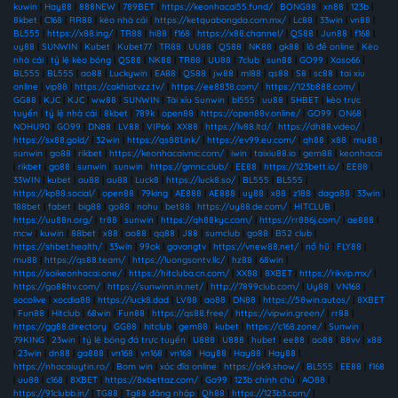
kuwin
|
Hay88
|
888NEW
|
789BET
|
https://keonhacai55.fund/
|
BONG88
|
xn88
|
123b
|
8kbet
|
C168
|
RR88
|
kèo nhà cái
|
https://ketquabongda.com.mx/
|
Lc88
|
33win
|
vn88
|
BL555
|
https://x88.ing/
|
TR88
|
hi88
|
f168
|
https://x88.channel/
|
QS88
|
Jun88
|
f168
|
uy88
|
SUNWIN
|
Kubet
|
Kubet77
|
TR88
|
UU88
|
QS88
|
NK88
|
gk88
|
lô đề online
|
Kèo
nhà cái
|
tỷ lệ kèo bóng
|
QS88
|
NK88
|
TR88
|
UU88
|
7club
|
sun88
|
GO99
|
Xoso66
|
BL555
|
BL555
|
ao88
|
Luckywin
|
EA88
|
QS88
|
jw88
|
ml88
|
qs88
|
S8
|
sc88
|
tai xiu
online
|
vip88
|
https://cakhiatvzz.tv/
|
https://ee8838.com/
|
https://123b888.com/
|
GG88
|
KJC
|
KJC
|
ww88
|
SUNWIN
|
Tài xỉu Sunwin
|
bl555
|
uu88
|
SHBET
|
kèo trực
tuyến
|
tỷ lệ nhà cái
|
8kbet
|
789k
|
open88
|
https://open88v.online/
|
GO99
|
ON68
|
NOHU90
|
GO99
|
DN88
|
LV88
|
VIP66
|
XX88
|
https://lv88.ltd/
|
https://dh88.video/
|
https://sx88.gold/
|
32win
|
https://qs881.ink/
|
https://ev99.eu.com/
|
qh88
|
x88
|
mu88
|
sunwin
|
go88
|
rikbet
|
https://keonhacaivnic.com/
|
iwin
|
taixiu88.io
|
gem88
|
keonhacai
|
rikbet
|
go88
|
sunwin
|
sunwin
|
https://gmnc.club/
|
EE88
|
https://123bett.io/
|
EE88
|
33WIN
|
kubet
|
au88
|
au88
|
Luck8
|
https://luck8.so/
|
BL555
|
BL555
|
https://kp88.social/
|
open88
|
79king
|
AE888
|
AE888
|
uy88
|
x88
|
z188
|
daga88
|
33win
|
188bet
|
fabet
|
big88
|
go88
|
nohu
|
bet88
|
https://uy88.de.com/
|
HITCLUB
|
https://uu88n.org/
|
tr88
|
sunwin
|
https://qh88kyc.com/
|
https://rr886j.com/
|
ae888
|
mcw
|
kuwin
|
88bet
|
x88
|
ao88
|
qq88
|
J88
|
sumclub
|
go88
|
B52 club
|
https://shbet.health/
|
33win
|
99ok
|
gavangtv
|
https://vnew88.net/
|
nổ hũ
|
FLY88
|
mu88
|
https://qs88.team/
|
https://luongsontv.llc/
|
hz88
|
68win
|
https://soikeonhacai.one/
|
https://hitcluba.cn.com/
|
XX88
|
8XBET
|
https://rikvip.mx/
|
https://go88hv.com/
|
https://sunwinn.in.net/
|
http://7899club.com/
|
Uy88
|
VN168
|
socolive
|
xocdia88
|
https://luck8.dad
|
LV88
|
ao88
|
DN88
|
https://58win.autos/
|
8XBET
|
Fun88
|
Hitclub
|
68win
|
Fun88
|
https://qs88.free/
|
https://vipwin.green/
|
rr88
|
https://gg88.directory
|
GG88
|
hitclub
|
gem88
|
kubet
|
https://c168.zone/
|
Sunwin
|
79KING
|
23win
|
tỷ lệ bóng đá trực tuyến
|
U888
|
U888
|
hubet
|
ee88
|
ao88
|
88vv
|
x88
|
23win
|
dn88
|
ga888
|
vn168
|
vn168
|
vn168
|
Hay88
|
Hay88
|
Hay88
|
https://nhacaiuytin.ro/
|
Bom win
|
xóc đĩa online
|
https://ok9.show/
|
BL555
|
EE88
|
f168
|
uu88
|
c168
|
8XBET
|
https://8xbettaz.com/
|
Go99
|
123b chính chủ
|
AO88
|
https://91clubb.in/
|
TG88
|
Tg88 đăng nhập
|
Qh88
|
https://123b3.com/
|