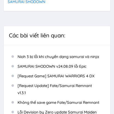
SAMURAI SHODOWN
Các bài viết liên quan:
Nioh 3 bị lỗi khi chuyển dạng samurai và ninja
SAMURAI SHODOWN v24.08.09 lỗi Epic
[Request Game] SAMURAI WARRIORS 4 DX
[Request Update] Fate/Samurai Remnant
v1.3.1
Không thể save game Fate/Samurai Remnant
Lỗi Devision by Zero update Samurai Maiden