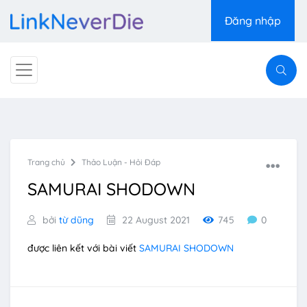
Đăng nhập
Trang chủ
Thảo Luận - Hỏi Đáp
SAMURAI SHODOWN
bởi
từ dũng
22 August 2021
745
0
được liên kết với bài viết
SAMURAI SHODOWN