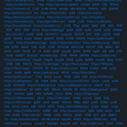
https://twin68.gr.com/
|
SV368
|
https://8kbet.cafe/
|
8kbet
|
https://shbet-okvip.uk.com/
|
https://on68info.com/
|
77ag
|
https://gavangtv.global/
|
xoso66
|
QS88
|
U88
|
789win
|
https://mitomtv.cx/
|
LC88
|
lô đề online
|
xoso66
|
kèo nhà cái
|
789WIN
|
rs88
|
QH888
|
http://go99me.com/
|
8xx
|
https://58win1.info/
|
tv88
|
https://socolive.ai/
|
https://keonhacai555.us.com/
|
https://keonhacai55.ws/
|
http://hitclub1.ac/
|
https://iwinclub8.com/
|
https://gem88.in.net/
|
mb88
|
uu88
|
https://uu88.date/
|
https://new88.land/
|
https://new882.info/
|
UY88
|
77ag
|
ok365
|
G666
|
c168
|
789k
|
789F
|
789F
|
789F
|
789F
|
nổ hũ
|
https://kqbd.gg/
|
go88
|
AD88
|
au88
|
mu88
|
luck8
|
999bet
|
kèo nhà cái 5
|
red88
|
vic88
|
OKWINTV
|
luckywin
|
RIKVIP
|
B52
|
123B
|
LUCK8
|
st666
|
go88
|
78WIN
|
kubet
|
8kbet
|
ga6789
|
DN88
|
FLY88
|
98WIN
|
https://qs88.health/
|
Sunwin
|
https://new88.energy/
|
https://viscard.de.com/
|
https://ea88.us.org/
|
33win
|
X88
|
EX88
|
vipwin
|
tr88
|
qs88
|
UY88
|
HITCLUB
|
B52CLUB
|
RIKVIP
|
U88
|
8kbet
|
88I
|
88AA
|
uu88
|
bet88
|
s8
|
s8
|
ao88
|
qh88
|
xoso66
|
QH88
|
MU88
|
uy88
|
x88
|
lv88
|
lc88
|
UU88
|
HUBET
|
B52club
|
xoso66vn.app
|
UY88
|
MM99
|
ok8386
|
https://vsbetz.net/
|
https://vsbet365.io/
|
Hay88
|
Hay88
|
Hay88
|
NK88
|
uy88
|
Ae888
|
new88
|
33ag
|
UY88
|
UY88
|
U88
|
98WIN
|
https://luck8.style/
|
https://13win.studio/
|
https://789p.biz/
|
https://98win.toys/
|
VIPWIN
|
S8
|
https://siu88.co.com
|
88NN
|
thabet
|
tk88
|
uu88
|
kubet
|
mu88
|
gg88
|
https://go8.ae.org/
|
Nổ Hũ
|
https://nohu.best/
|
https://go99.com.se/
|
TT88
|
68win
|
kuwin
|
TG88
|
LX88
|
lv88
|
https://luck8.esq/
|
https://luck8.games/
|
O8
|
VN88
|
EX88
|
https://sunwin20.info/
|
32win
|
Luck8
|
ee88
|
uu88
|
NOHU90
|
https://red88.de.com
|
https://uk88sport.com.se
|
max79
|
llwin
|
https://on68.live/
|
S8
|
kk55
|
lc88
|
789win
|
98WIN
|
S8
|
https://28bet.green/
|
QS88
|
CM88
|
Socolive
|
pg66
|
tt88
|
hello88
|
23win
|
888b
|
https://123ga.app/
|
https://sv368.markets/
|
68win
|
https://ok9.style/
|
mb88
|
sunwin
|
qq88
|
123b
|
https://rr88.com.se/
|
go88
|
uu88
|
kubet
|
789win
|
789p
|
u888
|
jw88
|
XIN88
|
uu88
|
X88
|
Tài xỉu online
|
x88
|
KK55
|
bl555
|
https://iwinclub88.cam/
|
kubet
|
8kbet
|
huvip
|
huvip
|
https://nk88w.com/
|
sv888
|
J88
|
http://kuwinfi.com/
|
tg88
|
tg88
|
kkwin
|
lc88
|
tr88
|
DN88
|
https://kjc.ad/
|
MM88
|
UY88
|
789win
|
QS88
|
TR88
|
b52
|
go8
|
28BET
|
7m
|
https://xemtiso.com/
|
xóc đĩa online
|
sao789
|
KWIN
|
https://789k2.net/
|
xx88
|
xx88.forex
|
jeetbuzz
|
wicket71
|
khela88
|
babu88
|
bd9
|
https://tr88.food/
|
Go99
|
UY88