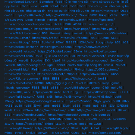
https://bong88.se.net/
|
Bongdalu
|
fb88
|
tỷ lệ kèo nhà cái
|
trang cá cược uy tín
|
lô đề
|
app tài xỉu
|
fb88
|
vsbet
|
uk88
|
fabet
|
fb88
|
fb88
|
fb88
|
nhà cái uy tín
|
nhà cái uy tín
|
nhà cái uy tín
|
nhà cái uy tín
|
nhà cái uy tín
|
nhà cái uy tín
|
https://7mcn.voto/
|
QS88
|
cm88
|
https://qq88.media/
|
https://ok99678.com/
|
77win
|
88XX
|
Rikvip
|
V9Bet
|
SC88
|
TẢI SUN WIN
|
Da88
|
Hitclub
|
Hitclub
|
https://ok9.watch/
|
https://fly88.deal/
|
https://trangcacuocbongda.bio/
|
hitclub
|
Z188
|
AO88
|
https://sunwin.guru/
|
https://go88.baby/
|
https://hitclub.cab/
|
https://iwin.page/
|
https://b52.you/
|
https://789club-ceo.net/
|
B52
|
Gemwin
|
rikvip
|
sunwin
|
https://keonhacai55.mobile/
|
https://hi88.chat/
|
https://ok9.press/
|
https://hi88fz.com/
|
sc88
|
Jun88
|
SC88
|
https://sc88.day/
|
SC88
|
SUNWIN
|
8DAY
|
188BET
|
NOHUWIN
|
8day
|
rikvip
|
b52
|
b52
|
https://hello88.kitchen/
|
https://1gom2.co.com/
|
https://bomwin.cn.com/
|
https://go88net.com/
|
https://b52club68.com/
|
23win
|
https://rikbet1.cn.com/
|
https://8xbetlt.com/
|
m88
|
tỷ lệ kèo nhà cái
|
88I
|
https://78winni.net/
|
xoilac trực tiếp
bóng đá
|
xoso66
|
Socolive
|
8XX
|
Vip66
|
https://keonhacai.international/
|
SumClub
|
IWIN68
|
https://79king1.fun/
|
uy88
|
shbet
|
colatv trực tiếp bóng đá
|
cakhia
|
789bet
|
https://ea88.bio/
|
F168
|
https://b52club.study/
|
79king
|
https://bl555.systems/
|
https://c168.markets/
|
https://shbetk.net/
|
90phut
|
https://78win01.bet/
|
KK55
|
https://92lotterycom.us/
|
EE88
|
EE88
|
https://78wingenz.com/
|
jun88
|
https://789bets.biz/
|
MM88
|
https://gg88.guru/
|
789club
|
789club
|
rikvip
|
gmnc
|
hitclub
|
gavangtv
|
FB88
|
fb88
|
u888
|
https://u888.photo/
|
game nổ hũ
|
nohu90
|
https://u888j.net/
|
https://vnsc88.net/
|
hitclub
|
tg88
|
https://789bethp.com/
|
SHBET
|
https://fly88.co.com/
|
U888
|
c168
|
https://c168mov.com/
|
https://f168.dad/
|
uu88
|
79king
|
https://trangcadobongda.uk.net/
|
https://b52club.to
|
68gb
|
go99
|
au88
|
88xx
|
NK88
|
au88
|
tg88
|
33win
|
tt88
|
mb88
|
33win
|
u888
|
mu88
|
go8
|
x88
|
123b
|
OPEN88
|
luck8
|
OK9
|
789win
|
https://mu88bet.live/
|
sc88
|
https://mmlive.gold
|
mb88
|
789win
|
B52
|
https://hitclubx.supply/
|
https://gamebaidoithuong.la
|
ty le bong da
|
https://moviekids.org/
|
8kbet
|
SUNWIN
|
GO88
|
hitclub
|
nohu90
|
sumclub
|
NOHU90
|
33WIN
|
https://x88.green/
|
shbet
|
LLWIN
|
789win
|
go88
|
HITCLUB
|
https://qq8876.net/
|
https://789win8.casino/
|
98win
|
tg88
|
kubet
|
https://fly88.legal/
|
mb88
|
MM88
|
hitclub
|
789win
|
Tài Xỉu Online
|
GO88
|
O8
|
https://open88ss.com/
|