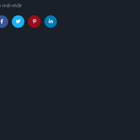
n mới nhất