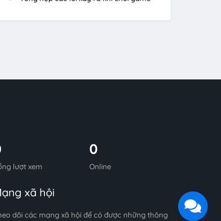
0
0
ổng lượt xem
Online
ạng xã hội
heo dõi các mạng xã hội để có được những thông