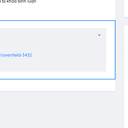
ã bị khóa bình luận
ravenfield-3432