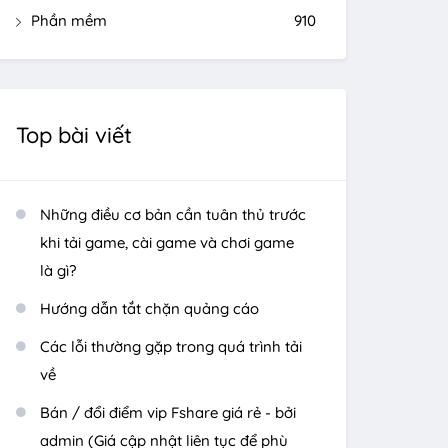
Phần mềm
910
Top bài viết
Những điều cơ bản cần tuân thủ trước
khi tải game, cài game và chơi game
là gì?
Hướng dẫn tắt chặn quảng cáo
Các lỗi thường gặp trong quá trình tải
về
Bán / đổi điểm vip Fshare giá rẻ - bởi
admin (Giá cập nhật liên tục để phù