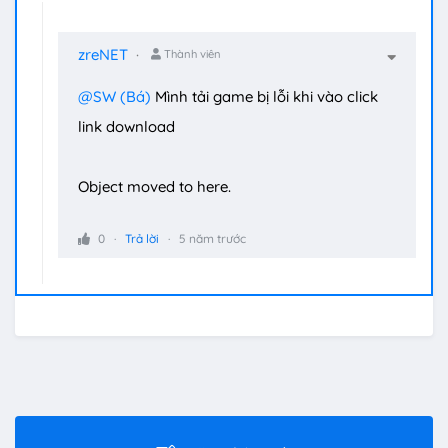
zreNET
Thành viên
@SW (Bá)
Mình tải game bị lỗi khi vào click
link download
Object moved to here.
0
Trả lời
5 năm trước