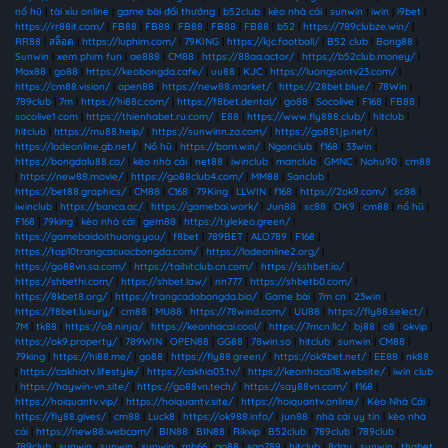
nổ hũ
|
tài xỉu online
|
game bài đổi thưởng
|
b52club
|
kèo nhà cái
|
sunwin
|
iwin
|
i9bet
|
https://rr88it.com/
|
FB88
|
FB88
|
FB88
|
FB88
|
FB88
|
b52
|
https://789clubze.win/
|
RR88
|
สล็อต
|
https://luphim.com/
|
79KING
|
https://kjc.football/
|
B52 club
|
Bong88
|
Sunwin
|
xem phim fun
|
ae888
|
CM88
|
https://88aa.actor/
|
https://b52club.money/
|
Max88
|
go88
|
https://keobongda.cafe/
|
uu88
|
KJC
|
https://luongsontv23.com/
|
https://cm88.vision/
|
open88
|
https://new88.market/
|
https://28bet.blue/
|
78Win
|
789club
|
7m
|
https://hi88c.com/
|
https://f8bet.dental/
|
go88
|
Socolive
|
F168
|
FB88
|
socolive1 com
|
https://thienhabet.ru.com/
|
E88
|
https://www.fly888.club/
|
hitclub
|
hitclub
|
https://mu88.help/
|
https://sunwinn.za.com/
|
https://go881.jp.net/
|
https://lodeonline.gb.net/
|
Nổ hũ
|
https://bom.win/
|
Ngonclub
|
f168
|
33win
|
https://bongdalu88.co/
|
kèo nhà cái
|
net88
|
iwinclub
|
manclub
|
GMNC
|
Nohu90
|
cm88
|
https://new88.movie/
|
https://go88club4.com/
|
MM88
|
Sanclub
|
https://bet88.graphics/
|
CM88
|
C168
|
79King
|
LLWIN
|
f168
|
https://2ok9.com/
|
sc88
|
iwinclub
|
https://banca.ac/
|
https://gamebai.work/
|
Jun88
|
sc88
|
OK9
|
cm88
|
nổ hũ
|
F168
|
79king
|
kèo nhà cái
|
gem88
|
https://tylekeo.green/
|
https://gamebaidoithuong.you/
|
f8bet
|
789BET
|
ALO789
|
F168
|
https://top10trangcacuocbongda.com/
|
https://lodeonline2.org/
|
https://go88vn.sa.com/
|
https://taihitclub.cn.com/
|
https://sshbet.io/
|
https://shbethi.com/
|
https://shbet.law/
|
nn777
|
https://shbetb0.com/
|
https://8kbet8.org/
|
https://trangcadobongda.bio/
|
Game bài
|
7m cn
|
23win
|
https://f8bet.luxury/
|
cm88
|
MU88
|
https://78wind.com/
|
UU88
|
https://fly88.select/
|
7M
|
tk88
|
https://o8.ninja/
|
https://keonhacai.cool/
|
https://7mcn.llc/
|
bj88
|
o8
|
okvip
|
https://ok9.property/
|
789WIN
|
OPEN88
|
GG88
|
78win.so
|
hitclub
|
sunwin
|
CM88
|
79king
|
https://hi88.me/
|
go88
|
https://fly88.green/
|
https://ok9bet.net/
|
EE88
|
nk88
|
https://cakhiatv.lifestyle/
|
https://cakhia03.tv/
|
https://keonhacai18.website/
|
iwin club
|
https://haywin-vn.site/
|
https://go88vn.tech/
|
https://say88vn.com/
|
f168
|
https://hoiquantv.vip/
|
https://hoiquantv.site/
|
https://hoiquantv.online/
|
Kèo Nhà Cái
|
https://fly88.gives/
|
cm88
|
Luck8
|
https://ok988.info/
|
jun88
|
nhà cái uy tín
|
kèo nhà
cái
|
https://new88.webcam/
|
BIN88
|
BIN88
|
Rikvip
|
B52club
|
789club
|
789club
|
789club
|
sunwin
|
sunwin
|
sunwin
|
mb66
|
go88
|
sao789
|
hitclub
|
8day
|
sunwin
|
thabet