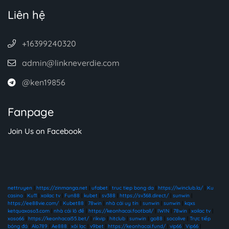
Liên hệ
+16399240320
admin@linkneverdie.com
@ken19856
Fanpage
Join Us on Facebook
nettruyen
|
https://zinmanga.net
|
ufabet
|
truc tiep bong da
|
https://iwinclub.la/
|
Ku
casino
|
Ku11
|
xoilac tv
|
Fun88
|
kubet
|
sv388
|
https://sv368.direct/
|
sunwin
|
https://ee88vie.com/
|
Kubet88
|
78win
|
nhà cái uy tín
|
sunwin
|
sunwin
|
kqxs
ketquaxoso3.com
|
nhà cái lô đề
|
https://keonhacai.football/
|
IWIN
|
78win
|
xoilac tv
|
xoso66
|
https://keonhacai55.bet/
|
rikvip
|
hitclub
|
sunwin
|
go88
|
socolive
|
Trực tiếp
bóng đá
|
Alo789
|
Ae888
|
xôi lạc
|
v9bet
|
https://keonhacai.fund/
|
vip66
|
Vip66
|