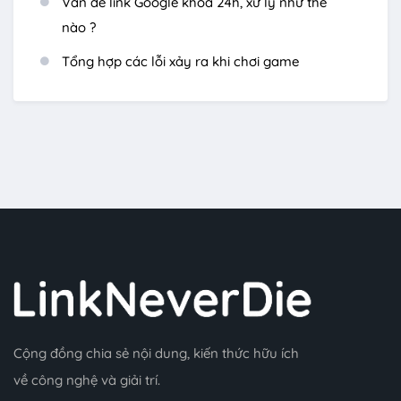
Vấn đề link Google khóa 24h, xử lý như thế
nào ?
Tổng hợp các lỗi xảy ra khi chơi game
Cộng đồng chia sẻ nội dung, kiến thức hữu ích
về công nghệ và giải trí.