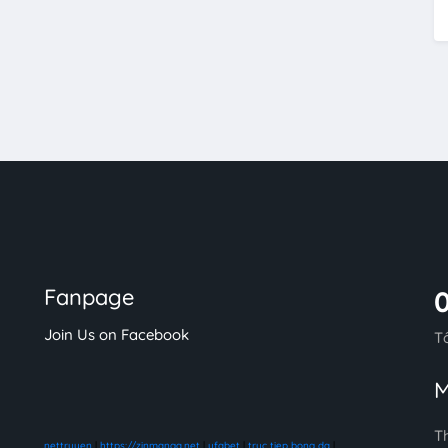
Fanpage
Join Us on Facebook
T
M
T
nettruyen
|
https://zinmanga.net
|
ufabet
|
truc tiep bong da
|