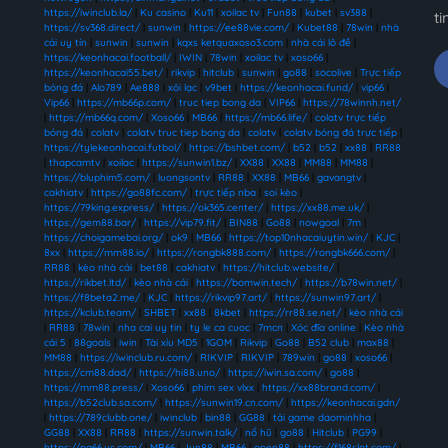
https://iwinclub.la/
|
Ku casino
|
Ku11
|
xoilac tv
|
Fun88
|
kubet
|
sv388
|
ti
https://sv368.direct/
|
sunwin
|
https://ee88vie.com/
|
Kubet88
|
78win
|
nhà
cái uy tín
|
sunwin
|
sunwin
|
kqxs ketquaxoso3.com
|
nhà cái lô đề
|
https://keonhacai.football/
|
IWIN
|
78win
|
xoilac tv
|
xoso66
|
https://keonhacai55.bet/
|
rikvip
|
hitclub
|
sunwin
|
go88
|
socolive
|
Trực tiếp
bóng đá
|
Alo789
|
Ae888
|
xôi lạc
|
v9bet
|
https://keonhacai.fund/
|
vip66
|
Vip66
|
https://mb66p.com/
|
truc tiep bong da
|
VIP66
|
https://78winnh.net/
|
https://mb66q.com/
|
Xoso66
|
MB66
|
https://mb66.life/
|
colatv trực tiếp
bóng đá
|
colatv
|
colatv truc tiep bong da
|
colatv
|
colatv bóng đá trực tiếp
|
https://tylekeonhacai.futbol/
|
https://bshbet.com/
|
b52
|
b52
|
xx88
|
RR88
|
thapcamtv
|
xoilac
|
https://sunwin1.bz/
|
XX88
|
XX88
|
MM88
|
MM88
|
https://bluphim5.com/
|
luongsontv
|
RR88
|
XX88
|
MB66
|
gavangtv
|
cakhiatv
|
https://go88fc.com/
|
trực tiếp nba
|
soi kèo
|
https://79king.express/
|
https://ok365.center/
|
https://xx88.me.uk/
|
https://gem88.bar/
|
https://vip79.fit/
|
BIN88
|
Go88
|
nowgoal
|
7m
|
https://choigamebai.org/
|
ok9
|
MB66
|
https://top10nhacaiuytin.win/
|
KJC
|
8xx
|
https://mm88.io/
|
https://rongbk888.com/
|
https://rongbk666.com/
|
RR88
|
kèo nhà cái
|
bet88
|
cakhiatv
|
https://hitclub.website/
|
https://rikbet.ltd/
|
kèo nhà cái
|
https://bomwin.tech/
|
https://b78win.net/
|
https://f8beta2.me/
|
KJC
|
https://rikvip97.art/
|
https://sunwin97.art/
|
https://kclub.team/
|
SHBET
|
xx88
|
8kbet
|
https://rr88.se.net/
|
kèo nhà cái
|
RR88
|
78win
|
nha cai uy tin
|
ty le ca cuoc
|
7mcn
|
Xóc đĩa online
|
Kèo nhà
cái 5
|
88goals
|
iwin
|
Tài xỉu MD5
|
1GOM
|
Rikvip
|
Go88
|
B52 club
|
max88
|
MM88
|
https://iwinclub.ru.com/
|
RIKVIP
|
RIKVIP
|
789win
|
go88
|
xoso66
|
https://cm88.dad/
|
https://hi88.uno/
|
https://iwin.sa.com/
|
go88
|
https://mm88.press/
|
Xoso66
|
phim sex vlxx
|
https://xx88brand.com/
|
https://b52club.sa.com/
|
https://sunwin19.cn.com/
|
https://keonhacai.gdn/
|
https://789clubb.one/
|
iwinclub
|
bin88
|
GG88
|
tải game daominhha
|
GG88
|
XX88
|
RR88
|
https://sunwin.talk/
|
nổ hũ
|
go88
|
Hitclub
|
PG99
|
https://pg66.us.com/
|
MB66
|
Jun88
|
MB66
|
open88
|
https://f168slot.com/
|