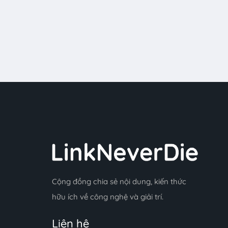
Cộng đồng chia sẻ nội dung, kiến thức
hữu ích về công nghệ và giải trí.
Liên hệ