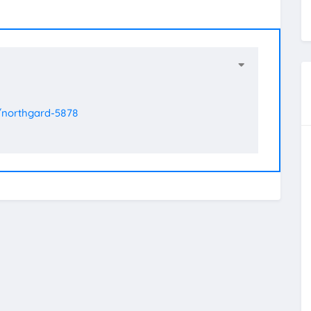
/northgard-5878