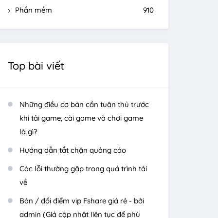
Phần mềm
910
Top bài viết
Những điều cơ bản cần tuân thủ trước
khi tải game, cài game và chơi game
là gì?
Hướng dẫn tắt chặn quảng cáo
Các lỗi thường gặp trong quá trình tải
về
Bán / đổi điểm vip Fshare giá rẻ - bởi
admin (Giá cập nhật liên tục để phù