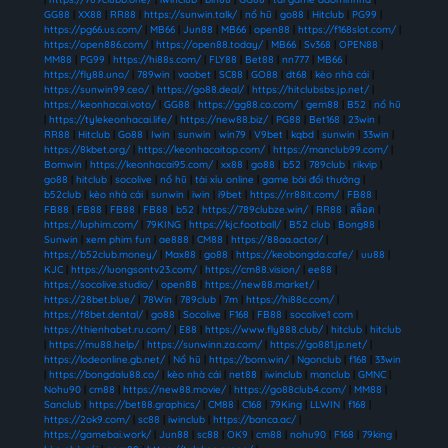
GG88
|
XX88
|
RR88
|
https://sunwin.talk/
|
nổ hũ
|
go88
|
Hitclub
|
PG99
|
https://pg66.us.com/
|
MB66
|
Jun88
|
MB66
|
open88
|
https://f168slot.com/
|
https://open886.com/
|
https://open88.today/
|
MB66
|
Sv368
|
OPEN88
|
MM88
|
PG99
|
https://hi88s.com/
|
FLY88
|
Bet88
|
nn777
|
MB66
|
https://fly88.uno/
|
789win
|
vaobet
|
SC88
|
GO88
|
dt68
|
kèo nhà cái
|
https://sunwin99.ceo/
|
https://go88.deal/
|
https://hitclubsbs.jp.net/
|
https://keonhacai.voto/
|
GG88
|
https://gg88.co.com/
|
gem88
|
B52
|
nổ hũ
|
https://tylekeonhacai.life/
|
https://new88.biz/
|
PG88
|
Bet168
|
23win
|
RR88
|
Hitclub
|
Go88
|
Iwin
|
sunwin
|
win79
|
V9bet
|
kqbd
|
sunwin
|
33win
|
https://8kbet.org/
|
https://keonhacaitop.com/
|
https://manclub99.com/
|
Bomwin
|
https://keonhacai95.com/
|
xx88
|
go88
|
b52
|
789club
|
rikvip
|
go88
|
hitclub
|
socolive
|
nổ hũ
|
tài xỉu online
|
game bài đổi thưởng
|
b52club
|
kèo nhà cái
|
sunwin
|
iwin
|
i9bet
|
https://rr88it.com/
|
FB88
|
FB88
|
FB88
|
FB88
|
FB88
|
b52
|
https://789clubze.win/
|
RR88
|
สล็อต
|
https://luphim.com/
|
79KING
|
https://kjc.football/
|
B52 club
|
Bong88
|
Sunwin
|
xem phim fun
|
ae888
|
CM88
|
https://88aa.actor/
|
https://b52club.money/
|
Max88
|
go88
|
https://keobongda.cafe/
|
uu88
|
KJC
|
https://luongsontv23.com/
|
https://cm88.vision/
|
ee88
|
https://socolive.studio/
|
open88
|
https://new88.market/
|
https://28bet.blue/
|
78Win
|
789club
|
7m
|
https://hi88c.com/
|
https://f8bet.dental/
|
go88
|
Socolive
|
F168
|
FB88
|
socolive1 com
|
https://thienhabet.ru.com/
|
E88
|
https://www.fly888.club/
|
hitclub
|
hitclub
|
https://mu88.help/
|
https://sunwinn.za.com/
|
https://go881.jp.net/
|
https://lodeonline.gb.net/
|
Nổ hũ
|
https://bom.win/
|
Ngonclub
|
f168
|
33win
|
https://bongdalu88.co/
|
kèo nhà cái
|
net88
|
iwinclub
|
manclub
|
GMNC
|
Nohu90
|
cm88
|
https://new88.movie/
|
https://go88club4.com/
|
MM88
|
Sanclub
|
https://bet88.graphics/
|
CM88
|
C168
|
79King
|
LLWIN
|
f168
|
https://2ok9.com/
|
sc88
|
iwinclub
|
https://banca.ac/
|
https://gamebai.work/
|
Jun88
|
sc88
|
OK9
|
cm88
|
nohu90
|
F168
|
79king
|