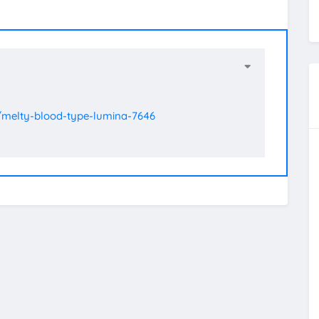
/melty-blood-type-lumina-7646