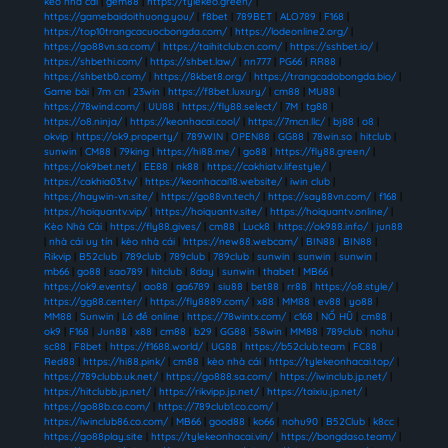
kèo nhà cái
|
gem88
|
https://tylekeo.green/
|
https://gamebaidoithuong.you/
|
f8bet
|
789BET
|
ALO789
|
F168
|
https://top10trangcacuocbongda.com/
|
https://lodeonline2.org/
|
https://go88vn.sa.com/
|
https://taihitclub.cn.com/
|
https://sshbet.io/
|
https://shbethi.com/
|
https://shbet.law/
|
nn777
|
PG66
|
RR88
|
https://shbetb0.com/
|
https://8kbet8.org/
|
https://trangcadobongda.bio/
|
Game bài
|
7m cn
|
23win
|
https://f8bet.luxury/
|
cm88
|
MU88
|
https://78wind.com/
|
UU88
|
https://fly88.select/
|
7M
|
tg88
|
https://o8.ninja/
|
https://keonhacai.cool/
|
https://7mcn.llc/
|
bj88
|
o8
|
okvip
|
https://ok9.property/
|
789WIN
|
OPEN88
|
GG88
|
78win.so
|
hitclub
|
sunwin
|
CM88
|
79king
|
https://hi88.me/
|
go88
|
https://fly88.green/
|
https://ok9bet.net/
|
EE88
|
nk88
|
https://cakhiatv.lifestyle/
|
https://cakhia03.tv/
|
https://keonhacai18.website/
|
iwin club
|
https://haywin-vn.site/
|
https://go88vn.tech/
|
https://say88vn.com/
|
f168
|
https://hoiquantv.vip/
|
https://hoiquantv.site/
|
https://hoiquantv.online/
|
Kèo Nhà Cái
|
https://fly88.gives/
|
cm88
|
Luck8
|
https://ok988.info/
|
jun88
|
nhà cái uy tín
|
kèo nhà cái
|
https://new88.webcam/
|
BIN88
|
BIN88
|
Rikvip
|
B52club
|
789club
|
789club
|
789club
|
sunwin
|
sunwin
|
sunwin
|
mb66
|
go88
|
sao789
|
hitclub
|
8day
|
sunwin
|
thabet
|
MB66
|
https://ok9.events/
|
ao88
|
ga6789
|
siu88
|
bet88
|
rr88
|
https://o8.style/
|
https://gg88.center/
|
https://fly8889.com/
|
x88
|
MM88
|
ev88
|
yo88
|
MM88
|
Sunwin
|
Lô đề online
|
https://78wintx.com/
|
c168
|
NỔ HŨ
|
cm88
|
ok9
|
F168
|
Jun88
|
x88
|
cm88
|
b29
|
GG88
|
58win
|
MM88
|
789club
|
nohu
|
sc88
|
F8bet
|
https://f1688.world/
|
UG88
|
https://b52club.team
|
FC88
|
Red88
|
https://hi88.pink/
|
cm88
|
kèo nhà cái
|
https://tylekeonhacai.top/
|
https://789clubb.uk.net/
|
https://go888.sa.com/
|
https://iwinclub.jp.net/
|
https://hitclubb.jp.net/
|
https://rikvipp.jp.net/
|
https://taixiu.jp.net/
|
https://go88b.co.com/
|
https://789club1.co.com/
|
https://iwinclub86.co.com/
|
MB66
|
good88
|
ko66
|
nohu90
|
B52Club
|
k8cc
|
https://go88play.site
|
https://tylekeonhacai.vin/
|
https://bongdaso.team/
|