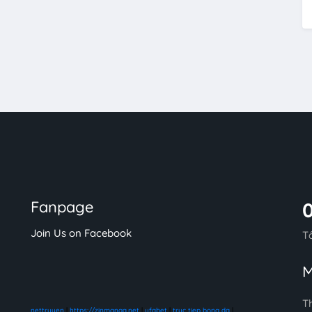
Fanpage
Join Us on Facebook
T
M
T
nettruyen
|
https://zinmanga.net
|
ufabet
|
truc tiep bong da
|