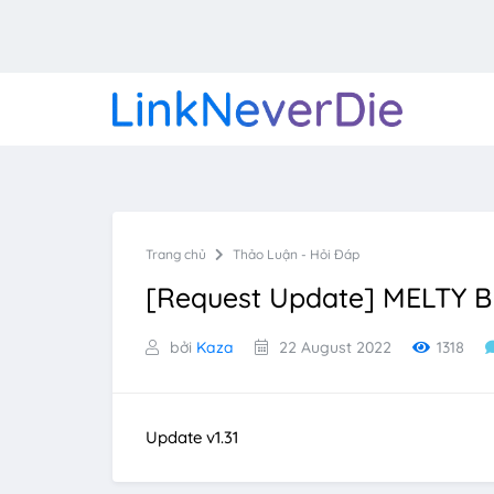
Trang chủ
Thảo Luận - Hỏi Đáp
[Request Update] MELTY B
bởi
Kaza
22 August 2022
1318
Update v1.31