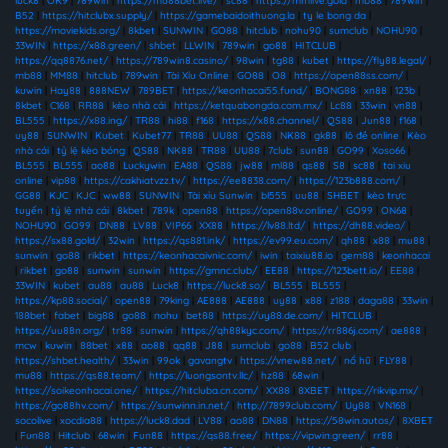
luck8
|
OK9
|
789win
|
https://mu88bet.live/
|
sc88
|
https://mmlive.gold
|
mb88
|
789win
|
B52
|
https://hitclubx.supply/
|
https://gamebaidoithuong.la
|
ty le bong da
|
https://moviekids.org/
|
8kbet
|
SUNWIN
|
GO88
|
hitclub
|
nohu90
|
sumclub
|
NOHU90
|
33WIN
|
https://x88.green/
|
shbet
|
LLWIN
|
789win
|
go88
|
HITCLUB
|
https://qq8876.net/
|
https://789win8.casino/
|
98win
|
tg88
|
kubet
|
https://fly88.legal/
|
mb88
|
MM88
|
hitclub
|
789win
|
Tài Xỉu Online
|
GO88
|
O8
|
https://open88ss.com/
|
kuwin
|
Hay88
|
888NEW
|
789BET
|
https://keonhacai55.fund/
|
BONG88
|
xn88
|
123b
|
8kbet
|
C168
|
RR88
|
kèo nhà cái
|
https://ketquabongda.com.mx/
|
Lc88
|
33win
|
vn88
|
BL555
|
https://x88.ing/
|
TR88
|
hi88
|
f168
|
https://x88.channel/
|
QS88
|
Jun88
|
f168
|
uy88
|
SUNWIN
|
Kubet
|
Kubet77
|
TR88
|
UU88
|
QS88
|
NK88
|
gk88
|
lô đề online
|
Kèo
nhà cái
|
tỷ lệ kèo bóng
|
QS88
|
NK88
|
TR88
|
UU88
|
7club
|
sun88
|
GO99
|
Xoso66
|
BL555
|
BL555
|
ao88
|
Luckywin
|
EA88
|
QS88
|
jw88
|
ml88
|
qs88
|
S8
|
sc88
|
tai xiu
online
|
vip88
|
https://cakhiatvzz.tv/
|
https://ee8838.com/
|
https://123b888.com/
|
GG88
|
KJC
|
KJC
|
ww88
|
SUNWIN
|
Tài xỉu Sunwin
|
bl555
|
uu88
|
SHBET
|
kèo trực
tuyến
|
tỷ lệ nhà cái
|
8kbet
|
789k
|
open88
|
https://open88v.online/
|
GO99
|
ON68
|
NOHU90
|
GO99
|
DN88
|
LV88
|
VIP66
|
XX88
|
https://lv88.ltd/
|
https://dh88.video/
|
https://sx88.gold/
|
32win
|
https://qs881.ink/
|
https://ev99.eu.com/
|
qh88
|
x88
|
mu88
|
sunwin
|
go88
|
rikbet
|
https://keonhacaivnic.com/
|
iwin
|
taixiu88.io
|
gem88
|
keonhacai
|
rikbet
|
go88
|
sunwin
|
sunwin
|
https://gmnc.club/
|
EE88
|
https://123bett.io/
|
EE88
|
33WIN
|
kubet
|
au88
|
au88
|
Luck8
|
https://luck8.so/
|
BL555
|
BL555
|
https://kp88.social/
|
open88
|
79king
|
AE888
|
AE888
|
uy88
|
x88
|
z188
|
daga88
|
33win
|
188bet
|
fabet
|
big88
|
go88
|
nohu
|
bet88
|
https://uy88.de.com/
|
HITCLUB
|
https://uu88n.org/
|
tr88
|
sunwin
|
https://qh88kyc.com/
|
https://rr886j.com/
|
ae888
|
mcw
|
kuwin
|
88bet
|
x88
|
ao88
|
qq88
|
J88
|
sumclub
|
go88
|
B52 club
|
https://shbet.health/
|
33win
|
99ok
|
gavangtv
|
https://vnew88.net/
|
nổ hũ
|
FLY88
|
mu88
|
https://qs88.team/
|
https://luongsontv.llc/
|
hz88
|
68win
|
https://soikeonhacai.one/
|
https://hitcluba.cn.com/
|
XX88
|
8XBET
|
https://rikvip.mx/
|
https://go88hv.com/
|
https://sunwinn.in.net/
|
http://7899club.com/
|
Uy88
|
VN168
|
socolive
|
xocdia88
|
https://luck8.dad
|
LV88
|
ao88
|
DN88
|
https://58win.autos/
|
8XBET
|
Fun88
|
Hitclub
|
68win
|
Fun88
|
https://qs88.free/
|
https://vipwin.green/
|
rr88
|