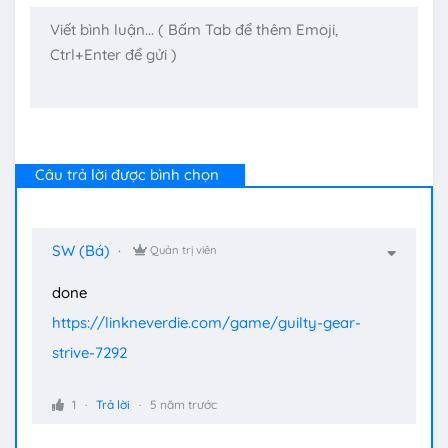
Câu trả lời được bình chọn
SW (Bá)
Quản trị viên
done
https://linkneverdie.com/game/guilty-gear-
strive-7292
1
Trả lời
5 năm trước