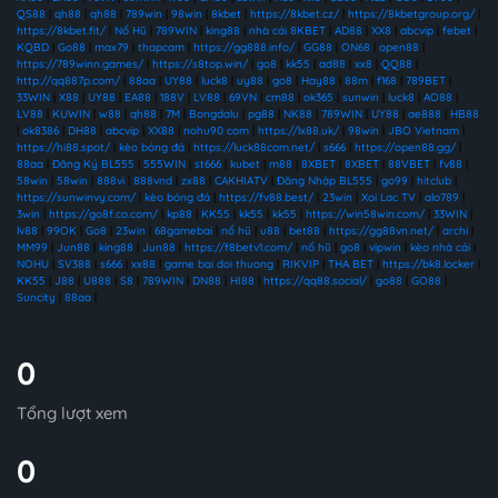
QS88
|
qh88
|
qh88
|
789win
|
98win
|
8kbet
|
https://8kbet.cz/
|
https://8kbetgroup.org/
|
https://8kbet.fit/
|
Nổ Hũ
|
789WIN
|
king88
|
nhà cái 8KBET
|
AD88
|
XX8
|
abcvip
|
febet
|
KQBD
|
Go88
|
max79
|
thapcam
|
https://gg888.info/
|
GG88
|
ON68
|
open88
|
https://789winn.games/
|
https://s8top.win/
|
go8
|
kk55
|
ad88
|
xx8
|
QQ88
|
http://qq887p.com/
|
88aa
|
UY88
|
luck8
|
uy88
|
go8
|
Hay88
|
88m
|
f168
|
789BET
|
33WIN
|
X88
|
UY88
|
EA88
|
188V
|
LV88
|
69VN
|
cm88
|
ok365
|
sunwin
|
luck8
|
AO88
|
LV88
|
KUWIN
|
w88
|
qh88
|
7M
|
Bongdalu
|
pg88
|
NK88
|
789WIN
|
UY88
|
ae888
|
HB88
|
ok8386
|
DH88
|
abcvip
|
XX88
|
nohu90 com
|
https://lx88.uk/
|
98win
|
JBO Vietnam
|
https://hi88.spot/
|
kèo bóng đá
|
https://luck88com.net/
|
s666
|
https://open88.gg/
|
88aa
|
Đăng Ký BL555
|
555WIN
|
st666
|
kubet
|
m88
|
8XBET
|
8XBET
|
88VBET
|
fv88
|
58win
|
58win
|
888vi
|
888vnd
|
zx88
|
CAKHIATV
|
Đăng Nhập BL555
|
go99
|
hitclub
|
https://sunwinvy.com/
|
kèo bóng đá
|
https://fv88.best/
|
23win
|
Xoi Lac TV
|
alo789
|
3win
|
https://go8f.co.com/
|
kp88
|
KK55
|
kk55
|
kk55
|
https://win58win.com/
|
33WIN
|
lv88
|
99OK
|
Go8
|
23win
|
68gamebai
|
nổ hũ
|
u88
|
bet88
|
https://gg88vn.net/
|
archi
|
MM99
|
Jun88
|
king88
|
Jun88
|
https://f8betv1.com/
|
nổ hũ
|
go8
|
vipwin
|
kèo nhà cái
|
NOHU
|
SV388
|
s666
|
xx88
|
game bai doi thuong
|
RIKVIP
|
THA BET
|
https://bk8.locker
|
KK55
|
J88
|
U888
|
S8
|
789WIN
|
DN88
|
HI88
|
https://qq88.social/
|
go88
|
GO88
|
Suncity
|
88aa
|
0
Tổng lượt xem
0