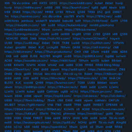
X88
|
Tài xỉu online
|
x88
|
KK55
|
bl555
|
https://iwinclub88.cam/
|
kubet
|
8kbet
|
huvip
|
huvip
|
https://nk88w.com/
|
sv888
|
J88
|
http://kuwinfi.com/
|
tg88
|
tg88
|
kkwin
|
lc88
|
tr88
|
DN88
|
https://kjc.ad/
|
MM88
|
UY88
|
789win
|
QS88
|
TR88
|
b52
|
go8
|
28BET
|
7m
|
https://xemtiso.com/
|
xóc đĩa online
|
sao789
|
KWIN
|
https://789k2.net/
|
xx88
|
xx88.forex
|
jeetbuzz
|
wicket71
|
khela88
|
babu88
|
bd9
|
https://tr88.food/
|
Go99
|
UY88
|
https://rikvip88.cn.com/
|
h19
|
uu88
|
https://kubetmb.org/
|
mm88.yokohama
|
https://jun88media.com/
|
98win
|
sunwin
|
https://789club.meme/
|
https://tatarayume.org/
|
mu88
|
uu88
|
ae888
|
king88
|
UY88
|
LV88
|
QS88
|
x88
|
QS88
|
NOHU90
|
XN88
|
S666
|
https://nohu90-s.com/
|
https://sunwin20.health/
|
haywin
|
UU88
|
https://uu88.dog/
|
8xbet
|
TK88
|
TK88
|
Luck8
|
https://uu88sh.com/
|
VIPWIN
|
Kubet
|
good88
|
8kbet
|
KJC
|
Lucky88
|
789win
|
GK88
|
https://ok9.training/
|
c168
|
https://c168.stream/
|
https://78win.productions/
|
OK9
|
c168
|
23win
|
mb88
|
s666
|
AD88
|
XX8
|
xx8
|
ad88
|
BJ88
|
ALO789
|
king88
|
uu88
|
https://qs888.it.com/
|
bgd66
|
sunwin
|
AO88
|
https://xoso66a.uk.com/
|
https://nk88.food/
|
789win
|
win55
|
kubet
|
88vbet
|
LV88
|
KKWIN
|
32WIN
|
AO88
|
WinAZ
|
xx8
|
ad88
|
SC88
|
MM88
|
RR88 Đăng Nhập
|
https://33winf.fun/
|
C168
|
dn88
|
vipwin
|
http://qs88.spot/
|
https://lx886.casino/
|
Z188
|
DN88
|
rikvip
|
go88
|
hitclub
|
kèo nhà cái
|
nhà cái uy tín
|
8xbet
|
https://c168com.vip/
|
dn88
|
nk88
|
tt88
|
ao88
|
https://88vv.help/
|
https://789winn.click/
|
LC88
|
NHÀ CÁI
BL555
|
KJC
|
xoso66
|
QH88
|
https://kuwinss.com/
|
TG88
|
UU88
|
88kbet
|
vipwin
|
okwin
|
https://dn88tips.com/
|
https://789winn.tech/
|
fb88
|
xx88
|
LLWIN
|
LLWIN
|
LLWIN
|
LLWIN
|
kubet
|
qq88
|
Cakhiatv
|
uy88
|
nổ hũ
|
https://78win.jpn.com/
|
33win
|
kuwin
|
88AA
|
st666
|
vipwin
|
https://zqs88.com/
|
https://o8.dance/
|
https://o8.claims/
|
U888
|
https://78win.holiday/
|
78win
|
c168
|
EX88
|
nk88
|
vipwin
|
cakhiatv
|
OKFUN
|
88JBET
|
https://tg88.miami/
|
VN6
|
F168
|
mb88
|
TP88
|
qq88
|
789BET
|
OPEN88
|
s8
|
https://28bet.it.com/
|
https://789bet.ac/
|
KUWIN
|
s8
|
AO88
|
https://kuwin.mex.com/
|
vipwin
|
https://lv88.ph/
|
33WIN
|
79KING
|
phimmoi
|
https://mm88.tax/
|
go88
|
98win
|
XX88
|
XX88
|
ON68
|
F8BET
|
S666
|
ee88
|
88VV
|
dn88
|
lv88
|
ao88
|
luck8
|
Tài xỉu md5
|
ee88
|
https://keobongda.uk.net/
|
https://qs88.sh/
|
NOHU
|
go99
|
Tài xỉu md5
|
King88
|
qh88
|
nổ hũ
|
lv88
|
nk88
|
https://open88.io/
|
98win
|
QS88
|
s8
|
33win
|
on68
|
RR88
|
XX88
|
EX88
|
789K
|
sunwin
|
lv88
|
CM88
|
33win
|
f168
|
xx8
|
ad88
|
rtzz
|
GO8
|
LV88
|