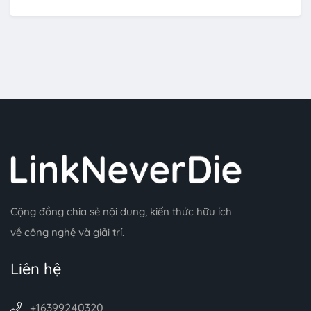
Cộng đồng chia sẻ nội dung, kiến thức hữu ích
về công nghệ và giải trí.
Liên hệ
+16399240320