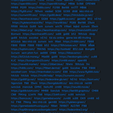
https://open886.com/
|
https://open88.today/
|
MB66
|
Sv368
|
OPEN88
|
MM88
|
PG99
|
https://hi88s.com/
|
FLY88
|
Bet88
|
nn777
|
MB66
|
https://fly88.uno/
|
789win
|
vaobet
|
SC88
|
GO88
|
dt68
|
kèo nhà cái
|
https://sunwin99.ceo/
|
https://go88.deal/
|
https://hitclubsbs.jp.net/
|
https://keonhacai.voto/
|
GG88
|
https://gg88.co.com/
|
gem88
|
B52
|
nổ hũ
|
https://tylekeonhacai.life/
|
https://new88.biz/
|
PG88
|
Bet168
|
23win
|
RR88
|
Hitclub
|
Go88
|
Iwin
|
sunwin
|
win79
|
V9bet
|
kqbd
|
sunwin
|
33win
|
https://8kbet.org/
|
https://keonhacaitop.com/
|
https://manclub99.com/
|
Bomwin
|
https://keonhacai95.com/
|
xx88
|
go88
|
b52
|
789club
|
rikvip
|
go88
|
hitclub
|
socolive
|
nổ hũ
|
tài xỉu online
|
game bài đổi thưởng
|
b52club
|
kèo nhà cái
|
sunwin
|
iwin
|
i9bet
|
https://rr88it.com/
|
FB88
|
FB88
|
FB88
|
FB88
|
FB88
|
b52
|
https://789clubze.win/
|
RR88
|
สล็อต
|
https://luphim.com/
|
79KING
|
https://kjc.football/
|
B52 club
|
Bong88
|
Sunwin
|
xem phim fun
|
ae888
|
CM88
|
https://88aa.actor/
|
https://b52club.money/
|
Max88
|
go88
|
https://keobongda.cafe/
|
uu88
|
KJC
|
https://luongsontv23.com/
|
https://cm88.vision/
|
open88
|
https://new88.market/
|
https://28bet.blue/
|
78Win
|
789club
|
7m
|
https://hi88c.com/
|
https://f8bet.dental/
|
go88
|
Socolive
|
F168
|
FB88
|
socolive1 com
|
https://thienhabet.ru.com/
|
E88
|
https://www.fly888.club/
|
hitclub
|
hitclub
|
https://mu88.help/
|
https://sunwinn.za.com/
|
https://go881.jp.net/
|
https://lodeonline.gb.net/
|
Nổ hũ
|
https://bom.win/
|
Ngonclub
|
f168
|
33win
|
https://bongdalu88.co/
|
kèo nhà cái
|
net88
|
iwinclub
|
manclub
|
GMNC
|
Nohu90
|
cm88
|
https://new88.movie/
|
https://go88club4.com/
|
MM88
|
Sanclub
|
https://bet88.graphics/
|
CM88
|
C168
|
79King
|
LLWIN
|
f168
|
https://2ok9.com/
|
sc88
|
iwinclub
|
https://banca.ac/
|
https://gamebai.work/
|
Jun88
|
sc88
|
OK9
|
cm88
|
nổ
hũ
|
F168
|
79king
|
kèo nhà cái
|
gem88
|
https://tylekeo.green/
|
https://gamebaidoithuong.you/
|
f8bet
|
789BET
|
ALO789
|
F168
|
https://top10trangcacuocbongda.com/
|
https://lodeonline2.org/
|