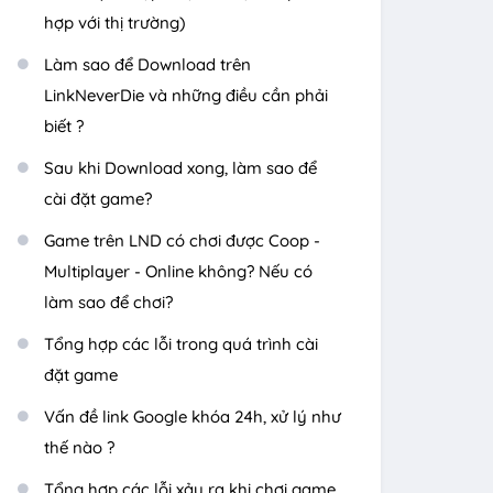
hợp với thị trường)
Làm sao để Download trên
LinkNeverDie và những điều cần phải
biết ?
Sau khi Download xong, làm sao để
cài đặt game?
Game trên LND có chơi được Coop -
Multiplayer - Online không? Nếu có
làm sao để chơi?
Tổng hợp các lỗi trong quá trình cài
đặt game
Vấn đề link Google khóa 24h, xử lý như
thế nào ?
Tổng hợp các lỗi xảy ra khi chơi game