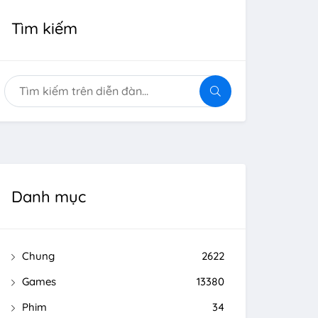
Tìm kiếm
Danh mục
Chung
2622
Games
13380
Phim
34