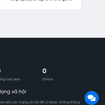
0
0
ổng lượt xem
Online
ạng xã hội
heo dõi các mạng xã hội để có được những thông