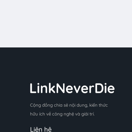
Cộng đồng chia sẻ nội dung, kiến thức
hữu ích về công nghệ và giải trí.
Liên hệ