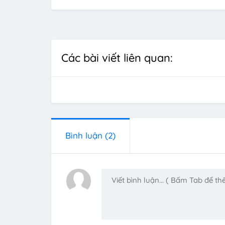
Các bài viết liên quan:
Bình luận
(2)