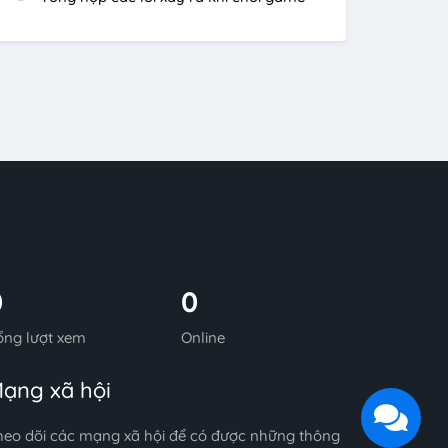
0
0
ổng lượt xem
Online
ạng xã hội
heo dõi các mạng xã hội để có được những thông