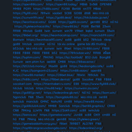
https://open886.com/
|
https://open88.today/
|
MB66
|
Sv368
|
OPEN88
|
MM88
|
PG99
|
https://hi88s.com/
|
FLY88
|
Bet88
|
nn777
|
MB66
|
https://fly88.uno/
|
789win
|
vaobet
|
SC88
|
GO88
|
dt68
|
kèo nhà cái
|
https://sunwin99.ceo/
|
https://go88.deal/
|
https://hitclubsbs.jp.net/
|
https://keonhacai.voto/
|
GG88
|
https://gg88.co.com/
|
gem88
|
B52
|
nổ hũ
|
https://tylekeonhacai.life/
|
https://new88.biz/
|
PG88
|
Bet168
|
23win
|
RR88
|
Hitclub
|
Go88
|
Iwin
|
sunwin
|
win79
|
V9bet
|
kqbd
|
sunwin
|
33win
|
https://8kbet.org/
|
https://keonhacaitop.com/
|
https://manclub99.com/
|
Bomwin
|
https://keonhacai95.com/
|
xx88
|
go88
|
b52
|
789club
|
rikvip
|
go88
|
hitclub
|
socolive
|
nổ hũ
|
tài xỉu online
|
game bài đổi thưởng
|
b52club
|
kèo nhà cái
|
sunwin
|
iwin
|
i9bet
|
https://rr88it.com/
|
FB88
|
FB88
|
FB88
|
FB88
|
FB88
|
b52
|
https://789clubze.win/
|
RR88
|
สล็อต
|
https://luphim.com/
|
79KING
|
https://kjc.football/
|
B52 club
|
Bong88
|
Sunwin
|
xem phim fun
|
ae888
|
CM88
|
https://88aa.actor/
|
https://b52club.money/
|
Max88
|
go88
|
https://keobongda.cafe/
|
uu88
|
KJC
|
https://luongsontv23.com/
|
https://cm88.vision/
|
open88
|
https://new88.market/
|
https://28bet.blue/
|
78Win
|
789club
|
7m
|
https://hi88c.com/
|
https://f8bet.dental/
|
go88
|
Socolive
|
F168
|
FB88
|
socolive1 com
|
https://thienhabet.ru.com/
|
E88
|
https://www.fly888.club/
|
hitclub
|
hitclub
|
https://mu88.help/
|
https://sunwinn.za.com/
|
https://go881.jp.net/
|
https://lodeonline.gb.net/
|
Nổ hũ
|
https://bom.win/
|
Ngonclub
|
f168
|
33win
|
https://bongdalu88.co/
|
kèo nhà cái
|
net88
|
iwinclub
|
manclub
|
GMNC
|
Nohu90
|
cm88
|
https://new88.movie/
|
https://go88club4.com/
|
MM88
|
Sanclub
|
https://bet88.graphics/
|
CM88
|
C168
|
79King
|
LLWIN
|
f168
|
https://2ok9.com/
|
sc88
|
iwinclub
|
https://banca.ac/
|
https://gamebai.work/
|
Jun88
|
sc88
|
OK9
|
cm88
|
nổ
hũ
|
F168
|
79king
|
kèo nhà cái
|
gem88
|
https://tylekeo.green/
|
https://gamebaidoithuong.you/
|
f8bet
|
789BET
|
ALO789
|
F168
|
https://top10trangcacuocbongda.com/
|
https://lodeonline2.org/
|