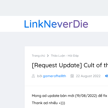
Trang chủ
Thảo Luận - Hỏi Đáp
[Request Update] Cult of t
bởi
gamerofhelllth
22 August 2022
Mong ad update bản mới (19/08/2022) để fix 
Thank ad nhiều =)))