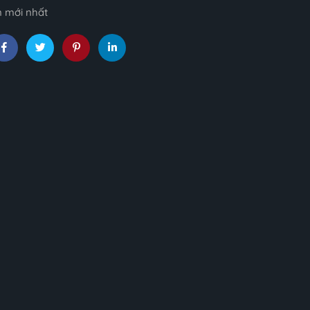
n mới nhất