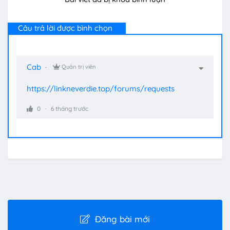
Câu trả lời được bình chọn
Cab
Quản trị viên
https://linkneverdie.top/forums/requests
0
6 tháng trước
Đăng bài mới