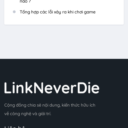
nào ?
Tổng hợp các lỗi xảy ra khi chơi game
Cộng đồng chia sẻ nội dung, kiến thức hữu ích
về công nghệ và giải trí.