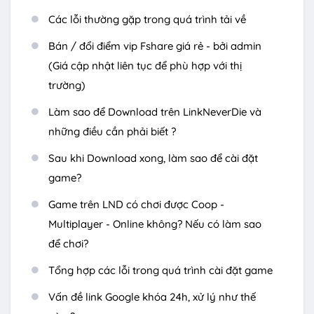
Các lỗi thường gặp trong quá trình tải về
Bán / đổi điểm vip Fshare giá rẻ - bởi admin
(Giá cập nhật liên tục để phù hợp với thị
trường)
Làm sao để Download trên LinkNeverDie và
những điều cần phải biết ?
Sau khi Download xong, làm sao để cài đặt
game?
Game trên LND có chơi được Coop -
Multiplayer - Online không? Nếu có làm sao
để chơi?
Tổng hợp các lỗi trong quá trình cài đặt game
Vấn đề link Google khóa 24h, xử lý như thế