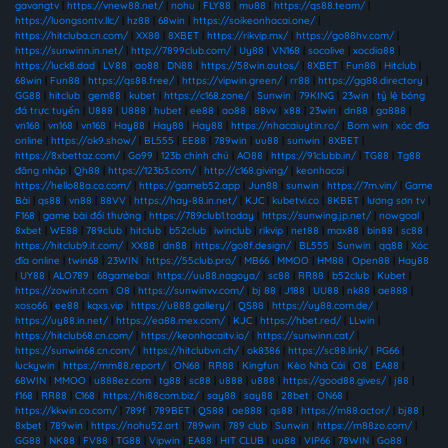
gavangtv
|
https://vnew88.net/
|
nohu
|
FLY88
|
mu88
|
https://qs88.team/
|
https://luongsontv.llc/
|
hz88
|
68win
|
https://soikeonhacai.one/
|
https://hitcluba.cn.com/
|
XX88
|
8XBET
|
https://rikvip.mx/
|
https://go88hv.com/
|
https://sunwinn.in.net/
|
http://7899club.com/
|
Uy88
|
VN168
|
socolive
|
xocdia88
|
https://luck8.dad
|
LV88
|
ao88
|
DN88
|
https://58win.autos/
|
8XBET
|
Fun88
|
Hitclub
|
68win
|
Fun88
|
https://qs88.free/
|
https://vipwin.green/
|
rr88
|
https://gg88.directory
|
GG88
|
hitclub
|
gem88
|
kubet
|
https://c168.zone/
|
Sunwin
|
79KING
|
23win
|
tỷ lệ bóng
đá trực tuyến
|
U888
|
U888
|
hubet
|
ee88
|
ao88
|
88vv
|
x88
|
23win
|
dn88
|
ga888
|
vn168
|
vn168
|
vn168
|
Hay88
|
Hay88
|
Hay88
|
https://nhacaiuytin.ro/
|
Bom win
|
xóc đĩa
online
|
https://ok9.show/
|
BL555
|
EE88
|
789win
|
uu88
|
sunwin
|
8XBET
|
https://8xbettaz.com/
|
Go99
|
123b chính chủ
|
AO88
|
https://91clubb.in/
|
TG88
|
Tg88
đăng nhập
|
Qh88
|
https://123b3.com/
|
http://c168.giving/
|
keonhacai
|
https://hello88a.co.com/
|
https://gameb52.app
|
Jun88
|
sunwin
|
https://7m.vin/
|
Game
Bài
|
qs88
|
vn88
|
88VV
|
https://hay-88.in.net/
|
KJC
|
kubetvi.co
|
8KBET
|
lương sơn tv
|
F168
|
game bài đổi thưởng
|
https://789club1.today
|
https://sunwing.jp.net/
|
nowgoal
|
8xbet
|
WE88
|
789club
|
hitclub
|
b52club
|
iwinclub
|
rikvip
|
net88
|
max88
|
bin88
|
sc88
|
https://hitclub9.it.com/
|
XX88
|
dn88
|
https://go8f.design/
|
BL555
|
Sunwin
|
qq88
|
Xóc
đĩa online
|
twin68
|
23WIN
|
https://55club.pro/
|
MB66
|
MMOO
|
HM88
|
Open88
|
Hay88
|
UY88
|
ALO789
|
68gamebai
|
https://uu88.nagoya/
|
sc88
|
RR88
|
b52club
|
Kubet
|
https://zowin.it.com
|
O8
|
https://sunwinvv.com/
|
bj 88
|
J188
|
UU88
|
nk88
|
ae888
|
xoso66
|
ee88
|
kqxs.vip
|
https://u888.gallery/
|
QS88
|
https://uy88.com.de/
|
https://uy88.in.net/
|
https://ea88.mex.com/
|
KJC
|
https://hbet.red/
|
LLwin
|
https://hitclub68.cn.com/
|
https://keonhacaitv.io/
|
https://sunwinn.cat/
|
https://sunwin68.cn.com/
|
https://hitclubvn.ch/
|
ok8386
|
https://sc88.link/
|
PG66
|
luckywin
|
https://mm88.report/
|
ON68
|
RR88
|
Kingfun
|
Kèo Nhà Cái
|
O8
|
EA88
|
68WIN
|
MMOO
|
u888ez.com
|
tg88
|
sc88
|
u888
|
u888
|
https://good88.gives/
|
j88
|
f168
|
RR88
|
C168
|
https://hi88com.biz/
|
say88
|
say88
|
28bet
|
ON68
|
https://kkwin.co.com/
|
789f
|
789BET
|
QS88
|
ae888
|
qs88
|
https://m88.actor/
|
bj88
|
8xbet
|
789win
|
https://nohu52.art
|
789win
|
789 club
|
Sunwin
|
https://m88zo.com/
|
GG88
|
NK88
|
FV88
|
TG88
|
Vipwin
|
EA88
|
HIT CLUB
|
uu88
|
VIP66
|
78WIN
|
Go88
|