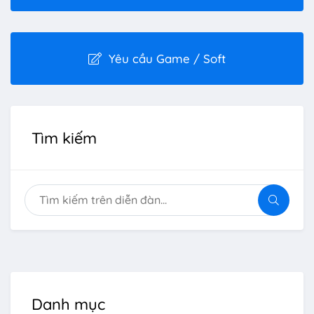
Yêu cầu Game / Soft
Tìm kiếm
Danh mục