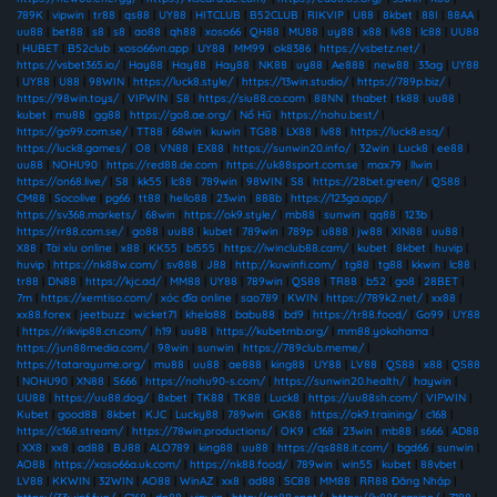
789K
|
vipwin
|
tr88
|
qs88
|
UY88
|
HITCLUB
|
B52CLUB
|
RIKVIP
|
U88
|
8kbet
|
88I
|
88AA
|
uu88
|
bet88
|
s8
|
s8
|
ao88
|
qh88
|
xoso66
|
QH88
|
MU88
|
uy88
|
x88
|
lv88
|
lc88
|
UU88
|
HUBET
|
B52club
|
xoso66vn.app
|
UY88
|
MM99
|
ok8386
|
https://vsbetz.net/
|
https://vsbet365.io/
|
Hay88
|
Hay88
|
Hay88
|
NK88
|
uy88
|
Ae888
|
new88
|
33ag
|
UY88
|
UY88
|
U88
|
98WIN
|
https://luck8.style/
|
https://13win.studio/
|
https://789p.biz/
|
https://98win.toys/
|
VIPWIN
|
S8
|
https://siu88.co.com
|
88NN
|
thabet
|
tk88
|
uu88
|
kubet
|
mu88
|
gg88
|
https://go8.ae.org/
|
Nổ Hũ
|
https://nohu.best/
|
https://go99.com.se/
|
TT88
|
68win
|
kuwin
|
TG88
|
LX88
|
lv88
|
https://luck8.esq/
|
https://luck8.games/
|
O8
|
VN88
|
EX88
|
https://sunwin20.info/
|
32win
|
Luck8
|
ee88
|
uu88
|
NOHU90
|
https://red88.de.com
|
https://uk88sport.com.se
|
max79
|
llwin
|
https://on68.live/
|
S8
|
kk55
|
lc88
|
789win
|
98WIN
|
S8
|
https://28bet.green/
|
QS88
|
CM88
|
Socolive
|
pg66
|
tt88
|
hello88
|
23win
|
888b
|
https://123ga.app/
|
https://sv368.markets/
|
68win
|
https://ok9.style/
|
mb88
|
sunwin
|
qq88
|
123b
|
https://rr88.com.se/
|
go88
|
uu88
|
kubet
|
789win
|
789p
|
u888
|
jw88
|
XIN88
|
uu88
|
X88
|
Tài xỉu online
|
x88
|
KK55
|
bl555
|
https://iwinclub88.cam/
|
kubet
|
8kbet
|
huvip
|
huvip
|
https://nk88w.com/
|
sv888
|
J88
|
http://kuwinfi.com/
|
tg88
|
tg88
|
kkwin
|
lc88
|
tr88
|
DN88
|
https://kjc.ad/
|
MM88
|
UY88
|
789win
|
QS88
|
TR88
|
b52
|
go8
|
28BET
|
7m
|
https://xemtiso.com/
|
xóc đĩa online
|
sao789
|
KWIN
|
https://789k2.net/
|
xx88
|
xx88.forex
|
jeetbuzz
|
wicket71
|
khela88
|
babu88
|
bd9
|
https://tr88.food/
|
Go99
|
UY88
|
https://rikvip88.cn.com/
|
h19
|
uu88
|
https://kubetmb.org/
|
mm88.yokohama
|
https://jun88media.com/
|
98win
|
sunwin
|
https://789club.meme/
|
https://tatarayume.org/
|
mu88
|
uu88
|
ae888
|
king88
|
UY88
|
LV88
|
QS88
|
x88
|
QS88
|
NOHU90
|
XN88
|
S666
|
https://nohu90-s.com/
|
https://sunwin20.health/
|
haywin
|
UU88
|
https://uu88.dog/
|
8xbet
|
TK88
|
TK88
|
Luck8
|
https://uu88sh.com/
|
VIPWIN
|
Kubet
|
good88
|
8kbet
|
KJC
|
Lucky88
|
789win
|
GK88
|
https://ok9.training/
|
c168
|
https://c168.stream/
|
https://78win.productions/
|
OK9
|
c168
|
23win
|
mb88
|
s666
|
AD88
|
XX8
|
xx8
|
ad88
|
BJ88
|
ALO789
|
king88
|
uu88
|
https://qs888.it.com/
|
bgd66
|
sunwin
|
AO88
|
https://xoso66a.uk.com/
|
https://nk88.food/
|
789win
|
win55
|
kubet
|
88vbet
|
LV88
|
KKWIN
|
32WIN
|
AO88
|
WinAZ
|
xx8
|
ad88
|
SC88
|
MM88
|
RR88 Đăng Nhập
|