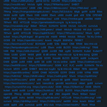
u888
|
https://u888.photo/
|
game nổ hũ
|
nohu90
|
https://u888j.net/
|
https://vnsc88.net/
|
hitclub
|
tg88
|
https://789bethp.com/
|
SHBET
|
https://fly88.co.com/
|
U888
|
c168
|
https://c168mov.com/
|
https://f168.dad/
|
uu88
|
79king
|
https://trangcadobongda.uk.net/
|
https://b52club.to
|
68gb
|
go99
|
au88
|
88xx
|
NK88
|
au88
|
tg88
|
33win
|
tt88
|
mb88
|
33win
|
u888
|
mu88
|
go8
|
x88
|
123b
|
OPEN88
|
luck8
|
OK9
|
789win
|
https://mu88bet.live/
|
sc88
|
https://mmlive.gold
|
ok8386
|
mb88
|
789win
|
B52
|
HITCLUB
|
https://gamebaidoithuong.la
|
ty le bong da
|
https://moviekids.org/
|
8kbet
|
789win
|
SUNWIN
|
GO88
|
hitclub
|
nohu90
|
sumclub
|
68win
|
NOHU90
|
33WIN
|
https://x88.green/
|
shbet
|
Hitclub
|
Hitclub
|
Hit club
|
LLWIN
|
789win
|
go88
|
HITCLUB
|
https://qq8876.net/
|
https://789win8.casino/
|
98win
|
tg88
|
kubet
|
https://fly88.legal/
|
68 game bài
|
mb88
|
MM88
|
hitclub
|
789win
|
Tài Xỉu Online
|
GO88
|
O8
|
https://open88ss.com/
|
kuwin
|
Hay88
|
888NEW
|
789BET
|
https://keonhacai55.fund/
|
BONG88
|
xn88
|
123b
|
8kbet
|
C168
|
RR88
|
kèo nhà cái
|
https://ketquabongda.com.mx/
|
Lc88
|
33win
|
vn88
|
BL555
|
https://x88.ing/
|
TR88
|
hi88
|
f168
|
https://x88.channel/
|
QS88
|
Jun88
|
f168
|
uy88
|
SUNWIN
|
Kubet
|
Kubet77
|
TR88
|
UU88
|
QS88
|
NK88
|
gk88
|
lô đề online
|
Kèo nhà cái
|
tỷ lệ kèo bóng
|
QS88
|
NK88
|
TR88
|
UU88
|
7club
|
sun88
|
GO99
|
Xoso66
|
BL555
|
BL555
|
ao88
|
Luckywin
|
EA88
|
QS88
|
jw88
|
ml88
|
qs88
|
S8
|
sc88
|
tai xiu online
|
vip88
|
https://cakhiatvzz.tv/
|
https://ee8838.com/
|
https://123b888.com/
|
GG88
|
KJC
|
KJC
|
ww88
|
SUNWIN
|
Tài xỉu
Sunwin
|
bl555
|
uu88
|
SHBET
|
kèo trực tuyến
|
tỷ lệ nhà cái
|
8kbet
|
789k
|
open88
|
https://open88v.online/
|
GO99
|
ON68
|
NOHU90
|
GO99
|
DN88
|
LV88
|
VIP66
|
XX88
|
https://lv88.ltd/
|
https://dh88.video/
|
https://sx88.gold/
|
32win
|
https://qs881.ink/
|
https://ev99.eu.com/
|
qh88
|
x88
|
mu88
|
sunwin 68
|
go88
|
rikbet
|
keonhacai
|
https://keonhacaivnic.com/
|
iwin
|
taixiu88.io
|
gem88
|
keonhacai
|
rikbet
|
go88
|
sunwin
|
https://sunwin07sh.org
|
https://gmnc.club/
|
EE88
|
https://123bett.io/
|
EE88
|
33WIN
|
kubet
|
au88
|
au88
|
Luck8
|
https://luck8.so/
|
BL555
|
BL555
|
https://kp88.social/
|
open88
|
79king
|
AE888
|
AE888
|
uy88
|
x88
|
z188
|
daga88
|
33win
|
188bet
|
fabet
|
big88
|
go88
|
nohu
|
bet88
|
https://uy88.de.com/
|
HITCLUB
|
https://uu88n.org/
|
tr88
|
sunwin
|
https://qh88kyc.com/
|
https://rr886j.com/
|
ae888
|
mcw
|
kuwin
|
88bet
|
x88
|
ao88
|
qq88
|
J88
|
sumclub
|
go88
|
B52 club
|
https://shbet.health/
|
33win
|
99ok
|