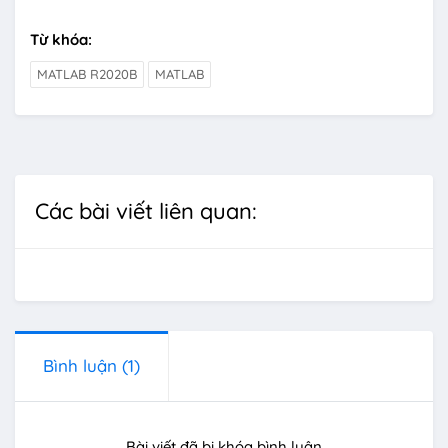
Từ khóa:
MATLAB R2020B
MATLAB
Các bài viết liên quan:
Bình luận
(1)
Bài viết đã bị khóa bình luận