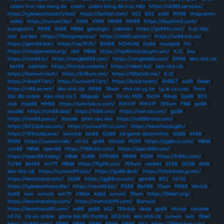
|
colatv truc tiep bong da
|
colatv
|
colatv bóng đá trực tiếp
|
https://ok365.services/
|
https://tylekeonhacai.futbol/
|
https://bshbet.com/
|
b52
|
b52
|
xx88
|
RR88
|
thapcamtv
|
xoilac
|
https://sunwin1.bz/
|
XX88
|
XX88
|
MM88
|
MM88
|
https://bluphim5.com/
|
luongsontv
|
RR88
|
XX88
|
MB66
|
gavangtv
|
cakhiatv
|
https://go88fc.com/
|
trực tiếp
nba
|
soi kèo
|
https://79king.express/
|
https://ok365.center/
|
https://xx88.me.uk/
|
https://gem88.bar/
|
https://vip79.fit/
|
BIN88
|
NOHU90
|
Go88
|
nowgoal
|
7m
|
https://choigamebai.org/
|
ok9
|
MB66
|
https://top10nhacaiuytin.win/
|
KJC
|
8xx
|
https://mm88.io/
|
https://rongbk888.com/
|
https://rongbk666.com/
|
RR88
|
kèo nhà cái
|
bet88
|
cakhiatv
|
https://hitclub.website/
|
https://rikbet.ltd/
|
kèo nhà cái
|
https://bomwin.tech/
|
https://b78win.net/
|
https://f8beta2.me/
|
KJC
|
https://rikvip97.art/
|
https://sunwin97.art/
|
https://kclub.team/
|
SHBET
|
xx88
|
8kbet
|
https://rr88.se.net/
|
kèo nhà cái
|
RR88
|
78win
|
nha cai uy tin
|
ty le ca cuoc
|
7mcn
|
Xóc đĩa online
|
Kèo nhà cái 5
|
88goals
|
iwin
|
Tài xỉu MD5
|
1GOM
|
Rikvip
|
Go88
|
B52
club
|
max88
|
MM88
|
https://iwinclub.ru.com/
|
RIKVIP
|
RIKVIP
|
789win
|
F168
|
go88
|
xoso66
|
https://cm88.dad/
|
https://hi88.uno/
|
https://iwin.sa.com/
|
go88
|
https://mm88.press/
|
Xoso66
|
phim sex vlxx
|
https://xx88brand.com/
|
https://b52club.sa.com/
|
https://sunwin19.cn.com/
|
https://keonhacai.gdn/
|
https://789clubb.one/
|
iwinclub
|
bin88
|
GG88
|
tải game daominhha
|
GG88
|
XX88
|
RR88
|
https://sunwin.talk/
|
nổ hũ
|
go88
|
Hitclub
|
PG99
|
https://pg66.us.com/
|
MB66
|
Jun88
|
MB66
|
open88
|
https://f168slot.com/
|
https://open886.com/
|
https://open88.today/
|
MB66
|
Sv368
|
OPEN88
|
MM88
|
PG99
|
https://hi88s.com/
|
FLY88
|
Bet88
|
nn777
|
MB66
|
https://fly88.uno/
|
789win
|
vaobet
|
SC88
|
GO88
|
dt68
|
kèo nhà cái
|
https://sunwin99.ceo/
|
https://go88.deal/
|
https://hitclubsbs.jp.net/
|
https://keonhacai.voto/
|
GG88
|
https://gg88.co.com/
|
gem88
|
B52
|
nổ hũ
|
https://tylekeonhacai.life/
|
https://new88.biz/
|
PG88
|
Bet168
|
23win
|
RR88
|
Hitclub
|
Go88
|
Iwin
|
sunwin
|
win79
|
V9bet
|
kqbd
|
sunwin
|
33win
|
https://8kbet.org/
|
https://keonhacaitop.com/
|
https://manclub99.com/
|
Bomwin
|
https://keonhacai95.com/
|
xx88
|
go88
|
b52
|
789club
|
rikvip
|
go88
|
hitclub
|
socolive
|
nổ hũ
|
tài xỉu online
|
game bài đổi thưởng
|
b52club
|
kèo nhà cái
|
sunwin
|
iwin
|
i9bet
|
https://rr88it.com/
|
FB88
|
FB88
|
FB88
|
FB88
|
FB88
|
b52
|
https://789clubze.win/
|