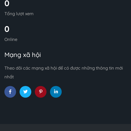
0
Tổng lượt xem
0
Online
Mạng xã hội
Theo dõi các mạng xã hội để có được những thông tin mới
nhất