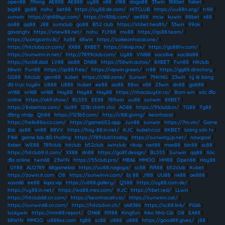
open88
|
79king
|
AE888
|
AE888
|
uy88
|
x88
|
z188
|
daga88
|
33win
|
188bet
|
fabet
|
big88
|
go88
|
nohu
|
bet88
|
https://uy88.de.com/
|
HITCLUB
|
https://uu88n.org/
|
tr88
|
sunwin
|
https://qh88kyc.com/
|
https://rr886j.com/
|
ae888
|
mcw
|
kuwin
|
88bet
|
x88
|
ao88
|
qq88
|
J88
|
sumclub
|
go88
|
B52 club
|
https://shbet.health/
|
33win
|
99ok
|
gavangtv
|
https://vnew88.net/
|
nohu
|
FLY88
|
mu88
|
https://qs88.team/
|
https://luongsontv.llc/
|
hz88
|
68win
|
https://soikeonhacai.one/
|
https://hitcluba.cn.com/
|
XX88
|
8XBET
|
https://rikvip.mx/
|
https://go88hv.com/
|
https://sunwinn.in.net/
|
http://7899club.com/
|
Uy88
|
VN168
|
socolive
|
xocdia88
|
https://luck8.dad
|
LV88
|
ao88
|
DN88
|
https://58win.autos/
|
8XBET
|
Fun88
|
Hitclub
|
68win
|
Fun88
|
https://qs88.free/
|
https://vipwin.green/
|
rr88
|
https://gg88.directory
|
GG88
|
hitclub
|
gem88
|
kubet
|
https://c168.zone/
|
Sunwin
|
79KING
|
23win
|
tỷ lệ bóng
đá trực tuyến
|
U888
|
U888
|
hubet
|
ee88
|
ao88
|
88vv
|
x88
|
23win
|
dn88
|
ga888
|
vn168
|
vn168
|
vn168
|
Hay88
|
Hay88
|
Hay88
|
https://nhacaiuytin.ro/
|
Bom win
|
xóc đĩa
online
|
https://ok9.show/
|
BL555
|
EE88
|
789win
|
uu88
|
sunwin
|
8XBET
|
https://8xbettaz.com/
|
Go99
|
123b chính chủ
|
AO88
|
https://91clubb.in/
|
TG88
|
Tg88
đăng nhập
|
Qh88
|
https://123b3.com/
|
http://c168.giving/
|
keonhacai
|
https://hello88a.co.com/
|
https://gameb52.app
|
Jun88
|
sunwin
|
https://7m.vin/
|
Game
Bài
|
qs88
|
vn88
|
88VV
|
https://hay-88.in.net/
|
KJC
|
kubetvi.co
|
8KBET
|
lương sơn tv
|
F168
|
game bài đổi thưởng
|
https://789club1.today
|
https://sunwing.jp.net/
|
nowgoal
|
8xbet
|
WE88
|
789club
|
hitclub
|
b52club
|
iwinclub
|
rikvip
|
net88
|
max88
|
bin88
|
sc88
|
https://hitclub9.it.com/
|
XX88
|
dn88
|
https://go8f.design/
|
BL555
|
Sunwin
|
qq88
|
Xóc
đĩa online
|
twin68
|
23WIN
|
https://55club.pro/
|
MB66
|
MMOO
|
HM88
|
Open88
|
Hay88
|
UY88
|
ALO789
|
68gamebai
|
https://uu88.nagoya/
|
sc88
|
RR88
|
b52club
|
Kubet
|
https://zowin.it.com
|
O8
|
https://sunwinvv.com/
|
bj 88
|
J188
|
UU88
|
nk88
|
ae888
|
xoso66
|
ee88
|
kqxs.vip
|
https://u888.gallery/
|
QS88
|
https://uy88.com.de/
|
https://uy88.in.net/
|
https://ea88.mex.com/
|
KJC
|
https://hbet.red/
|
LLwin
|
https://hitclub68.cn.com/
|
https://keonhacaitv.io/
|
https://sunwinn.cat/
|
https://sunwin68.cn.com/
|
https://hitclubvn.ch/
|
ok8386
|
https://sc88.link/
|
PG66
|
luckywin
|
https://mm88.report/
|
ON68
|
RR88
|
Kingfun
|
Kèo Nhà Cái
|
O8
|
EA88
|
68WIN
|
MMOO
|
u888ez.com
|
tg88
|
sc88
|
u888
|
u888
|
https://good88.gives/
|
j88
|