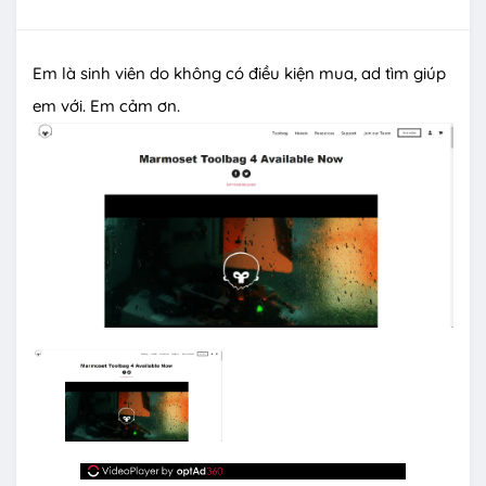
Em là sinh viên do không có điều kiện mua, ad tìm giúp
em với. Em cảm ơn.