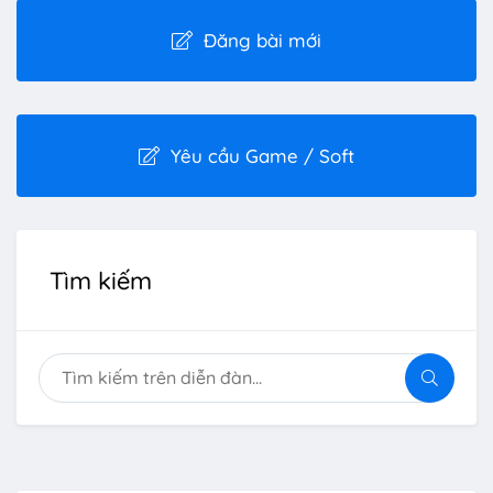
Đăng bài mới
Yêu cầu Game / Soft
Tìm kiếm