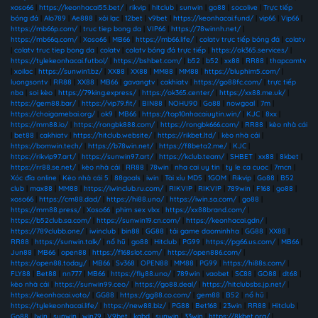
xoso66
|
https://keonhacai55.bet/
|
rikvip
|
hitclub
|
sunwin
|
go88
|
socolive
|
Trực tiếp
bóng đá
|
Alo789
|
Ae888
|
xôi lạc
|
12bet
|
v9bet
|
https://keonhacai.fund/
|
vip66
|
Vip66
|
https://mb66p.com/
|
truc tiep bong da
|
VIP66
|
https://78winnh.net/
|
https://mb66q.com/
|
Xoso66
|
MB66
|
https://mb66.life/
|
colatv trực tiếp bóng đá
|
colatv
|
colatv truc tiep bong da
|
colatv
|
colatv bóng đá trực tiếp
|
https://ok365.services/
|
https://tylekeonhacai.futbol/
|
https://bshbet.com/
|
b52
|
b52
|
xx88
|
RR88
|
thapcamtv
|
xoilac
|
https://sunwin1.bz/
|
XX88
|
XX88
|
MM88
|
MM88
|
https://bluphim5.com/
|
luongsontv
|
RR88
|
XX88
|
MB66
|
gavangtv
|
cakhiatv
|
https://go88fc.com/
|
trực tiếp
nba
|
soi kèo
|
https://79king.express/
|
https://ok365.center/
|
https://xx88.me.uk/
|
https://gem88.bar/
|
https://vip79.fit/
|
BIN88
|
NOHU90
|
Go88
|
nowgoal
|
7m
|
https://choigamebai.org/
|
ok9
|
MB66
|
https://top10nhacaiuytin.win/
|
KJC
|
8xx
|
https://mm88.io/
|
https://rongbk888.com/
|
https://rongbk666.com/
|
RR88
|
kèo nhà cái
|
bet88
|
cakhiatv
|
https://hitclub.website/
|
https://rikbet.ltd/
|
kèo nhà cái
|
https://bomwin.tech/
|
https://b78win.net/
|
https://f8beta2.me/
|
KJC
|
https://rikvip97.art/
|
https://sunwin97.art/
|
https://kclub.team/
|
SHBET
|
xx88
|
8kbet
|
https://rr88.se.net/
|
kèo nhà cái
|
RR88
|
78win
|
nha cai uy tin
|
ty le ca cuoc
|
7mcn
|
Xóc đĩa online
|
Kèo nhà cái 5
|
88goals
|
iwin
|
Tài xỉu MD5
|
1GOM
|
Rikvip
|
Go88
|
B52
club
|
max88
|
MM88
|
https://iwinclub.ru.com/
|
RIKVIP
|
RIKVIP
|
789win
|
F168
|
go88
|
xoso66
|
https://cm88.dad/
|
https://hi88.uno/
|
https://iwin.sa.com/
|
go88
|
https://mm88.press/
|
Xoso66
|
phim sex vlxx
|
https://xx88brand.com/
|
https://b52club.sa.com/
|
https://sunwin19.cn.com/
|
https://keonhacai.gdn/
|
https://789clubb.one/
|
iwinclub
|
bin88
|
GG88
|
tải game daominhha
|
GG88
|
XX88
|
RR88
|
https://sunwin.talk/
|
nổ hũ
|
go88
|
Hitclub
|
PG99
|
https://pg66.us.com/
|
MB66
|
Jun88
|
MB66
|
open88
|
https://f168slot.com/
|
https://open886.com/
|
https://open88.today/
|
MB66
|
Sv368
|
OPEN88
|
MM88
|
PG99
|
https://hi88s.com/
|
FLY88
|
Bet88
|
nn777
|
MB66
|
https://fly88.uno/
|
789win
|
vaobet
|
SC88
|
GO88
|
dt68
|
kèo nhà cái
|
https://sunwin99.ceo/
|
https://go88.deal/
|
https://hitclubsbs.jp.net/
|
https://keonhacai.voto/
|
GG88
|
https://gg88.co.com/
|
gem88
|
B52
|
nổ hũ
|
https://tylekeonhacai.life/
|
https://new88.biz/
|
PG88
|
Bet168
|
23win
|
RR88
|
Hitclub
|
Go88
|
Iwin
|
sunwin
|
win79
|
V9bet
|
kqbd
|
sunwin
|
33win
|
https://8kbet.org/
|