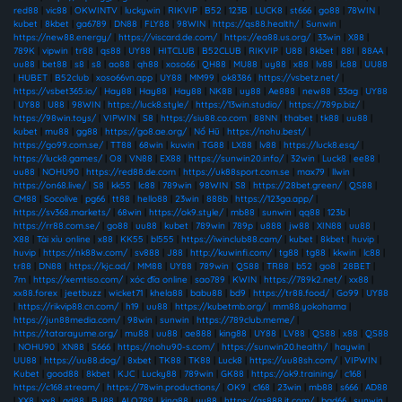
red88
|
vic88
|
OKWINTV
|
luckywin
|
RIKVIP
|
B52
|
123B
|
LUCK8
|
st666
|
go88
|
78WIN
|
kubet
|
8kbet
|
ga6789
|
DN88
|
FLY88
|
98WIN
|
https://qs88.health/
|
Sunwin
|
https://new88.energy/
|
https://viscard.de.com/
|
https://ea88.us.org/
|
33win
|
X88
|
789K
|
vipwin
|
tr88
|
qs88
|
UY88
|
HITCLUB
|
B52CLUB
|
RIKVIP
|
U88
|
8kbet
|
88I
|
88AA
|
uu88
|
bet88
|
s8
|
s8
|
ao88
|
qh88
|
xoso66
|
QH88
|
MU88
|
uy88
|
x88
|
lv88
|
lc88
|
UU88
|
HUBET
|
B52club
|
xoso66vn.app
|
UY88
|
MM99
|
ok8386
|
https://vsbetz.net/
|
https://vsbet365.io/
|
Hay88
|
Hay88
|
Hay88
|
NK88
|
uy88
|
Ae888
|
new88
|
33ag
|
UY88
|
UY88
|
U88
|
98WIN
|
https://luck8.style/
|
https://13win.studio/
|
https://789p.biz/
|
https://98win.toys/
|
VIPWIN
|
S8
|
https://siu88.co.com
|
88NN
|
thabet
|
tk88
|
uu88
|
kubet
|
mu88
|
gg88
|
https://go8.ae.org/
|
Nổ Hũ
|
https://nohu.best/
|
https://go99.com.se/
|
TT88
|
68win
|
kuwin
|
TG88
|
LX88
|
lv88
|
https://luck8.esq/
|
https://luck8.games/
|
O8
|
VN88
|
EX88
|
https://sunwin20.info/
|
32win
|
Luck8
|
ee88
|
uu88
|
NOHU90
|
https://red88.de.com
|
https://uk88sport.com.se
|
max79
|
llwin
|
https://on68.live/
|
S8
|
kk55
|
lc88
|
789win
|
98WIN
|
S8
|
https://28bet.green/
|
QS88
|
CM88
|
Socolive
|
pg66
|
tt88
|
hello88
|
23win
|
888b
|
https://123ga.app/
|
https://sv368.markets/
|
68win
|
https://ok9.style/
|
mb88
|
sunwin
|
qq88
|
123b
|
https://rr88.com.se/
|
go88
|
uu88
|
kubet
|
789win
|
789p
|
u888
|
jw88
|
XIN88
|
uu88
|
X88
|
Tài xỉu online
|
x88
|
KK55
|
bl555
|
https://iwinclub88.cam/
|
kubet
|
8kbet
|
huvip
|
huvip
|
https://nk88w.com/
|
sv888
|
J88
|
http://kuwinfi.com/
|
tg88
|
tg88
|
kkwin
|
lc88
|
tr88
|
DN88
|
https://kjc.ad/
|
MM88
|
UY88
|
789win
|
QS88
|
TR88
|
b52
|
go8
|
28BET
|
7m
|
https://xemtiso.com/
|
xóc đĩa online
|
sao789
|
KWIN
|
https://789k2.net/
|
xx88
|
xx88.forex
|
jeetbuzz
|
wicket71
|
khela88
|
babu88
|
bd9
|
https://tr88.food/
|
Go99
|
UY88
|
https://rikvip88.cn.com/
|
h19
|
uu88
|
https://kubetmb.org/
|
mm88.yokohama
|
https://jun88media.com/
|
98win
|
sunwin
|
https://789club.meme/
|
https://tatarayume.org/
|
mu88
|
uu88
|
ae888
|
king88
|
UY88
|
LV88
|
QS88
|
x88
|
QS88
|
NOHU90
|
XN88
|
S666
|
https://nohu90-s.com/
|
https://sunwin20.health/
|
haywin
|
UU88
|
https://uu88.dog/
|
8xbet
|
TK88
|
TK88
|
Luck8
|
https://uu88sh.com/
|
VIPWIN
|
Kubet
|
good88
|
8kbet
|
KJC
|
Lucky88
|
789win
|
GK88
|
https://ok9.training/
|
c168
|
https://c168.stream/
|
https://78win.productions/
|
OK9
|
c168
|
23win
|
mb88
|
s666
|
AD88
|
XX8
|
xx8
|
ad88
|
BJ88
|
ALO789
|
king88
|
uu88
|
https://qs888.it.com/
|
bgd66
|
sunwin
|