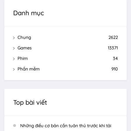
Danh mục
Chung
2622
Games
13371
Phim
34
Phần mềm
910
Top bài viết
Những điều cơ bản cần tuân thủ trước khi tải