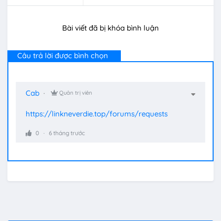
Bài viết đã bị khóa bình luận
Câu trả lời được bình chọn
Cab
Quản trị viên
https://linkneverdie.top/forums/requests
0
6 tháng trước