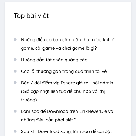
Top bài viết
Những điều cơ bản cần tuân thủ trước khi tải
game, cài game và chơi game là gì?
Hướng dẫn tắt chặn quảng cáo
Các lỗi thường gặp trong quá trình tải về
Bán / đổi điểm vip Fshare giá rẻ - bởi admin
(Giá cập nhật liên tục để phù hợp với thị
trường)
Làm sao để Download trên LinkNeverDie và
những điều cần phải biết ?
Sau khi Download xong, làm sao để cài đặt