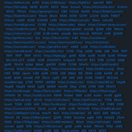
https://e68win.net
|
ev99
|
https://c168.buzz/
|
https://fly88.in/
|
open88
|
188V
|
https://S8.today
|
NK88
|
BL555
|
KK55
|
88aa
|
Sunwin
|
https://b52club14.com/
|
KUWIN
|
NOHU
|
789win
|
https://gavangtvv.cc/
|
C168
|
hitclub
|
Ae888
|
https://8xbet1.co.com/
|
https://8xbet8x.it.com/
|
98win
|
68win
|
88AA
|
AO88
|
GO99
|
LLWIN
|
GG88
|
F8BET
|
555win
|
mb88
|
AO88
|
KING88
|
LX88
|
https://8kbet.com.ph/
|
33win
|
nohu90
|
https://twin68.gr.com/
|
SV368
|
https://8kbet.cafe/
|
8kbet
|
https://shbet-okvip.uk.com/
|
https://on68info.com/
|
77ag
|
https://gavangtv.global/
|
xoso66
|
QS88
|
U88
|
789win
|
https://mitomtv.cx/
|
LC88
|
lô đề online
|
xoso66
|
kèo nhà cái
|
789WIN
|
rs88
|
QH888
|
http://go99me.com/
|
8xx
|
https://58win1.info/
|
tv88
|
https://socolive.ai/
|
https://keonhacai555.us.com/
|
https://keonhacai55.ws/
|
http://hitclub1.ac/
|
https://iwinclub8.com/
|
https://gem88.in.net/
|
mb88
|
uu88
|
https://uu88.date/
|
https://new88.land/
|
https://new882.info/
|
UY88
|
77ag
|
ok365
|
G666
|
c168
|
789k
|
789F
|
789F
|
789F
|
789F
|
nổ hũ
|
https://kqbd.gg/
|
go88
|
AD88
|
au88
|
mu88
|
luck8
|
999bet
|
kèo nhà cái 5
|
red88
|
vic88
|
OKWINTV
|
luckywin
|
RIKVIP
|
B52
|
123B
|
LUCK8
|
st666
|
go88
|
78WIN
|
kubet
|
8kbet
|
ga6789
|
DN88
|
FLY88
|
98WIN
|
https://qs88.health/
|
Sunwin
|
https://new88.energy/
|
https://viscard.de.com/
|
https://ea88.us.org/
|
33win
|
tt88
|
EX88
|
vipwin
|
tr88
|
qs88
|
UY88
|
U88
|
8kbet
|
88I
|
88AA
|
uu88
|
bet88
|
s8
|
s8
|
ao88
|
qh88
|
xoso66
|
H19
|
33win
|
uy88
|
x88
|
lv88
|
lc88
|
UU88
|
HUBET
|
B52club
|
xoso66vn.app
|
UY88
|
MM99
|
ok8386
|
https://vsbetz.net/
|
https://vsbet365.io/
|
Hay88
|
Hay88
|
Hay88
|
NK88
|
uy88
|
Ae888
|
new88
|
33ag
|
UY88
|
UY88
|
U88
|
98WIN
|
https://luck8.style/
|
https://13win.studio/
|
https://789p.biz/
|
https://98win.toys/
|
VIPWIN
|
S8
|
https://siu88.co.com
|
88NN
|
thabet
|
tk88
|
uu88
|
kubet
|
mu88
|
gg88
|
https://go8.ae.org/
|
Nổ Hũ
|
https://nohu.best/
|
https://go99.com.se/
|
TT88
|
68win
|
kuwin
|
TG88
|
LX88
|
lv88
|
https://luck8.esq/
|
https://luck8.games/
|
O8
|
VN88
|
EX88
|
https://sunwin20.info/
|
32win
|
Luck8
|
ee88
|
uu88
|
NOHU90
|
https://red88.de.com
|
https://uk88sport.com.se
|
max79
|
llwin
|
https://on68.live/
|
S8
|
kk55
|
lc88
|
789win
|
98WIN
|
S8
|
https://28bet.green/
|
QS88
|
CM88
|
Socolive
|
pg66
|
tt88
|
hello88
|
23win
|
888b
|
https://123ga.app/
|
https://sv368.markets/
|
68win
|
https://ok9.style/
|
mb88
|
sunwin
|
qq88
|
123b
|
https://rr88.com.se/
|
go88
|
uu88
|
kubet
|
789win
|
789p
|
u888
|
https://jw88s.com/
|
XIN88
|
uu88
|
X88
|
Tài xỉu online
|
x88
|
KK55
|
bl555
|