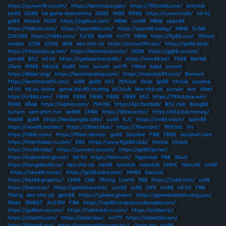
https://sunwin19.cn.com/
|
https://keonhacai.gdn/
|
https://789clubb.one/
|
iwinclub
|
bin88
|
GG88
|
tải game daominhha
|
GG88
|
XX88
|
RR88
|
https://sunwin.talk/
|
nổ hũ
|
go88
|
Hitclub
|
PG99
|
https://pg66.us.com/
|
MB66
|
Jun88
|
MB66
|
open88
|
https://f168slot.com/
|
https://open886.com/
|
https://open88.today/
|
MB66
|
Sv368
|
OPEN88
|
https://hi88s.com/
|
FLY88
|
Bet88
|
nn777
|
MB66
|
https://fly88.uno/
|
789win
|
vaobet
|
SC88
|
GO88
|
dt68
|
kèo nhà cái
|
https://sunwin99.ceo/
|
https://go88.deal/
|
https://hitclubsbs.jp.net/
|
https://keonhacai.voto/
|
GG88
|
https://gg88.co.com/
|
gem88
|
B52
|
nổ hũ
|
https://tylekeonhacai.life/
|
https://new88.biz/
|
PG88
|
Bet168
|
23win
|
RR88
|
Hitclub
|
Go88
|
Iwin
|
sunwin
|
win79
|
V9bet
|
kqbd
|
sunwin
|
https://8kbet.org/
|
https://keonhacaitop.com/
|
https://manclub99.com/
|
Bomwin
|
https://keonhacai95.com/
|
xx88
|
go88
|
b52
|
789club
|
rikvip
|
go88
|
hitclub
|
socolive
|
nổ hũ
|
tài xỉu online
|
game bài đổi thưởng
|
b52club
|
kèo nhà cái
|
sunwin
|
iwin
|
i9bet
|
https://rr88it.com/
|
FB88
|
FB88
|
FB88
|
FB88
|
FB88
|
b52
|
https://789clubze.win/
|
RR88
|
สล็อต
|
https://luphim.com/
|
79KING
|
https://kjc.football/
|
B52 club
|
Bong88
|
Sunwin
|
xem phim fun
|
ae888
|
CM88
|
https://88aa.actor/
|
https://b52club.money/
|
Max88
|
go88
|
https://keobongda.cafe/
|
uu88
|
KJC
|
https://cm88.vision/
|
open88
|
https://new88.market/
|
https://28bet.blue/
|
https://78win.bot/
|
789club
|
7m
|
https://hi88c.com/
|
https://f8bet.dental/
|
go88
|
Socolive
|
F168
|
FB88
|
socolive1 com
|
https://thienhabet.ru.com/
|
E88
|
https://www.fly888.club/
|
hitclub
|
hitclub
|
https://mu88.help/
|
https://sunwinn.za.com/
|
https://go881.jp.net/
|
https://lodeonline.gb.net/
|
Nổ hũ
|
https://bom.win/
|
Ngonclub
|
f168
|
33win
|
https://bongdalu88.co/
|
kèo nhà cái
|
net88
|
iwinclub
|
manclub
|
GMNC
|
Nohu90
|
cm88
|
https://new88.movie/
|
https://go88club4.com/
|
MM88
|
Sanclub
|
https://bet88.graphics/
|
CM88
|
C168
|
79King
|
LLWIN
|
f168
|
https://2ok9.com/
|
sc88
|
https://banca.ac/
|
https://gamebai.work/
|
Jun88
|
sc88
|
OK9
|
cm88
|
nổ hũ
|
F168
|
79king
|
kèo nhà cái
|
gem88
|
https://tylekeo.green/
|
https://gamebaidoithuong.you/
|
f8bet
|
789BET
|
ALO789
|
F168
|
https://top10trangcacuocbongda.com/
|
https://go88vn.sa.com/
|
https://taihitclub.cn.com/
|
https://sshbet.io/
|
https://shbethi.com/
|
https://shbet.law/
|
nn777
|
https://shbetb0.com/
|
https://8kbet8.org/
|
https://trangcadobongda.bio/
|
Game bài
|
cm88
|