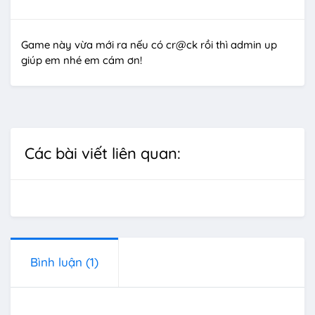
Game này vừa mới ra nếu có cr@ck rồi thì admin up
giúp em nhé em cám ơn!
Các bài viết liên quan:
Bình luận
(1)