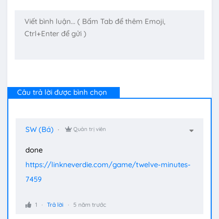
Câu trả lời được bình chọn
SW (Bá)
Quản trị viên
done
https://linkneverdie.com/game/twelve-minutes-
7459
1
Trả lời
5 năm trước