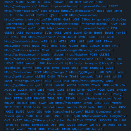
mubet
|
AE888
|
AE888
|
o8
|
ON68
|
sunwin
|
uu88
|
88M
|
Sunwin
|
KO66
|
https://alahlyg.sa.com/
|
789win
|
https://on686.com/
|
https://on683.com/
|
F8BET
|
https://keonhacai5.com/
|
s666
|
ok8386
|
https://tylekeo88s.com/
|
qq88
|
c168
|
33win
|
BET88
|
nổ hũ
|
onbet
|
b52club
|
QS88
|
FV88
|
https://xoilac.movie/
|
https://rakhoitv.network/
|
alo789
|
GG88
|
Go88
|
LC88
|
789bet.tv
|
game bài đổi thưởng
|
kèo nhà cái 5
|
Luckywin
|
https://mobamonster.com/
|
https://on68i.com/
|
PG99
|
PG88
|
BET88
|
123bet
|
go88
|
go88
|
https://kubetqw.com/
|
https://mu886.pizza/
|
F168
|
ok8386
|
LX88
|
lương sơn tv
|
SV66
|
NK88
|
Luck8
|
Luck8
|
DN88
|
Bet88
|
Bet88
|
new88
|
O8
|
cf789
|
f168
|
https://on68c.com/
|
cm88
|
Jun88
|
JW88
|
cm88
|
F168
|
on68
|
https://taixiuonline.direct
|
w88
|
rikvip
|
HZ88
|
LX88
|
u888
|
jw88
|
lv88
|
98win
|
ml88.vegas
|
VIP66
|
mv66
|
ml88
|
luck8
|
S666
|
789bet
|
qq88
|
Sunwin
|
8kbet
|
MK8
|
https://cakhiatv.express/
|
39bet
|
https://nhacaiuytin88.ae.org/
|
nohu90 com
|
https://go88club.ru.com/
|
kingfun
|
thabet
|
https://kqbd.mx
|
PG88
|
ok8386
|
https://cakhiatv365.com/
|
nowgoal
|
https://keonhacai5.ru.com/
|
EE88
|
nohu90
|
7m
|
LUCK8
|
NK88
|
sunwin
|
u888
|
kèo nhà cái
|
tỷ lệ cá cược
|
trang cá độ bóng đá
|
tỷ lệ
kèo nhà cái
|
sunwin
|
go88
|
cf68
|
cm88
|
u888
|
u888
|
qh88
|
KUBET88
|
UU88
|
https://on682.com/
|
Na99
|
https://llwin.you/
|
https://gg88.you/
|
BJ88
|
SV888
|
luck8
|
https://gk88-z1.com/
|
ok8386
|
ON68
|
789win
|
TK688
|
bongdalu
|
fb88
|
m88
|
win55
|
86bet
|
https://go88v2.net/
|
qs88
|
GG88
|
lv88
|
https://new88pm.com/
|
On68
|
https://gg88fun.com
|
go88
|
U888
|
Hello88
|
ABC88
|
VIPWIN
|
78WIN
|
MK8
|
on68
|
s66
|
XOSO66
|
LUCK8
|
88M
|
uy88
|
mb88
|
QS88
|
ST666
|
DN88
|
GO99
|
KO66
|
QS88
|
ok8386
|
S666
|
CAKHIATV
|
SOCOLIVE
|
33win
|
mu88
|
MB66
|
cf68
|
MK8
|
LV88
|
LV88
|
79king
|
88AA
|
BET88
|
bj88
|
888VND
|
TG88
|
188V
|
98WIN
|
https://keobongda.com/
|
febet
|
haywin
|
789club
|
go88
|
33win
|
O8
|
https://hi88.tours/
|
36WIN
|
EA88
|
8US
|
Motchill
|
TDTC
|
TD88
|
TD88
|
VLXX
|
Sex Việt
|
Heovl
|
JAV HD
|
VLXX
|
Nohu
|
NOHU
|
23win
|
KK55
|
KK55
|
BL555
|
luck8
|
123b
|
ko66
|
https://hay88.org.uk/
|
BL555
|
luongsontv
|
qh88
|
789win
|
go99
|
mu88
|
bj88
|
uu88
|
DN88
|
CM88
|
bj88
|
https://xoilactv.llc/
|
luongsontv
|
OK9
|
8XBET
|
https://79king.capital/
|
shbet
|
Fun88 Thai
|
XOSO66
|
LUCKY88
|
S8
|
U888
|
dn88
|
s8
|
ae888
|
bong da 365
|
J88
|
tt88
|
QQ88
|
Sunwin
|
O8
|
O8
|
s8
|
AU88
|
s8
|
s8
|
Hubet
|
Win55
|
MM88
|
XN88
|
Cakhiatv
|
HM88
|
https://u8888.house/
|