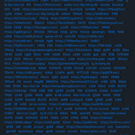
https://b52club68.com/
|
23win
|
https://rikbet1.cn.com/
|
https://8xbetlt.com/
|
m88
|
tỷ
lệ kèo nhà cái
|
88I
|
https://78winni.net/
|
xoilac trực tiếp bóng đá
|
xoso66
|
Socolive
|
8XX
|
Vip66
|
https://keonhacai.international/
|
SumClub
|
IWIN68
|
https://79king1.fun/
|
uy88
|
shbet
|
colatv trực tiếp bóng đá
|
cakhia
|
789bet
|
https://ea88.bio/
|
F168
|
https://b52club.study/
|
79king
|
https://bl555.systems/
|
https://c168.markets/
|
https://shbetk.net/
|
90phut
|
https://78win01.bet/
|
KK55
|
https://92lotterycom.us/
|
EE88
|
EE88
|
https://78wingenz.com/
|
jun88
|
https://789bets.biz/
|
MM88
|
https://gg88.guru/
|
789club
|
789club
|
rikvip
|
gmnc
|
hitclub
|
gavangtv
|
FB88
|
fb88
|
u888
|
https://u888.photo/
|
game nổ hũ
|
nohu90
|
https://u888j.net/
|
https://vnsc88.net/
|
hitclub
|
tg88
|
https://789bethp.com/
|
SHBET
|
https://fly88.co.com/
|
U888
|
c168
|
https://c168mov.com/
|
https://f168.dad/
|
uu88
|
79king
|
https://trangcadobongda.uk.net/
|
https://b52club.to
|
68gb
|
go99
|
au88
|
88xx
|
NK88
|
au88
|
tg88
|
33win
|
tt88
|
mb88
|
33win
|
u888
|
mu88
|
go8
|
x88
|
123b
|
OPEN88
|
luck8
|
OK9
|
789win
|
https://mu88bet.live/
|
sc88
|
https://mmlive.gold
|
mb88
|
789win
|
B52
|
https://hitclubx.supply/
|
https://gamebaidoithuong.la
|
ty le bong da
|
https://moviekids.org/
|
8kbet
|
SUNWIN
|
GO88
|
hitclub
|
nohu90
|
sumclub
|
NOHU90
|
33WIN
|
https://x88.green/
|
shbet
|
LLWIN
|
go88
|
HITCLUB
|
https://qq8876.net/
|
https://789win8.casino/
|
98win
|
tg88
|
kubet
|
https://fly88.legal/
|
mb88
|
MM88
|
789win
|
O8
|
kuwin
|
Hay88
|
888NEW
|
https://keonhacai55.fund/
|
xn88
|
123b
|
8kbet
|
C168
|
RR88
|
kèo nhà cái
|
https://ketquabongda.com.mx/
|
Lc88
|
33win
|
vn88
|
BL555
|
https://x88.ing/
|
TR88
|
hi88
|
f168
|
QS88
|
Jun88
|
f168
|
SUNWIN
|
Kubet
|
Kubet77
|
TR88
|
UU88
|
QS88
|
NK88
|
gk88
|
lô đề online
|
Kèo nhà cái
|
QS88
|
NK88
|
TR88
|
UU88
|
GO99
|
Xoso66
|
BL555
|
BL555
|
ao88
|
Luckywin
|
EA88
|
QS88
|
jw88
|
ml88
|
qs88
|
S8
|
sc88
|
tai xiu online
|
https://cakhiatvzz.tv/
|
https://ee8838.com/
|
https://123b888.com/
|
GG88
|
KJC
|
KJC
|
ww88
|
SUNWIN
|
Tài xỉu Sunwin
|
bl555
|
uu88
|
SHBET
|
kèo trực tuyến
|
tỷ lệ nhà cái
|
8kbet
|
789k
|
open88
|
https://open88v.online/
|
GO99
|
ON68
|
NOHU90
|
GO99
|
DN88
|
LV88
|
VIP66
|
XX88
|
https://lv88.ltd/
|
https://dh88.video/
|
https://sx88.gold/
|
32win
|
https://qs881.ink/
|
https://ev99.eu.com/
|
qh88
|
x88
|
mu88
|
sunwin
|
go88
|
rikbet
|
https://keonhacaivnic.com/
|
iwin
|
taixiu88.io
|
gem88
|
keonhacai
|
rikbet
|
go88
|
sunwin
|
sunwin
|
https://gmnc.club/
|
EE88
|