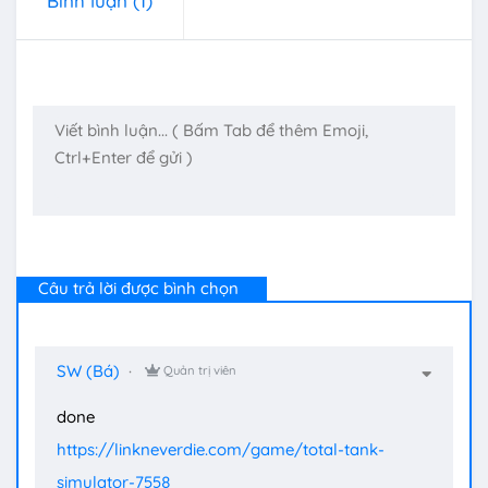
Bình luận
(1)
Câu trả lời được bình chọn
SW (Bá)
Quản trị viên
done
https://linkneverdie.com/game/total-tank-
simulator-7558