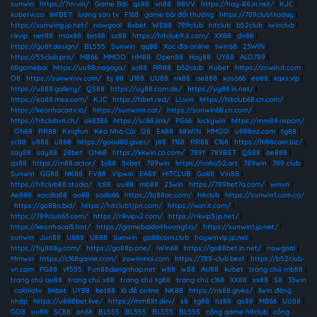
sunwin
|
https://7m.vin/
|
Game Bài
|
qs88
|
vn88
|
88VV
|
https://hay-88.in.net/
|
KJC
|
kubetvi.co
|
8KBET
|
lương sơn tv
|
F168
|
game bài đổi thưởng
|
https://789club1.today
|
https://sunwing.jp.net/
|
nowgoal
|
8xbet
|
WE88
|
789club
|
hitclub
|
b52club
|
iwinclub
|
rikvip
|
net88
|
max88
|
bin88
|
sc88
|
https://hitclub9.it.com/
|
XX88
|
dn88
|
https://go8f.design/
|
BL555
|
Sunwin
|
qq88
|
Xóc đĩa online
|
twin68
|
23WIN
|
https://55club.pro/
|
MB66
|
MMOO
|
HM88
|
Open88
|
Hay88
|
UY88
|
ALO789
|
68gamebai
|
https://uu88.nagoya/
|
sc88
|
RR88
|
b52club
|
Kubet
|
https://zowin.it.com
|
O8
|
https://sunwinvv.com/
|
bj 88
|
J188
|
UU88
|
nk88
|
ae888
|
xoso66
|
ee88
|
kqxs.vip
|
https://u888.gallery/
|
QS88
|
https://uy88.com.de/
|
https://uy88.in.net/
|
https://ea88.mex.com/
|
KJC
|
https://hbet.red/
|
LLwin
|
https://hitclub68.cn.com/
|
https://keonhacaitv.io/
|
https://sunwinn.cat/
|
https://sunwin68.cn.com/
|
https://hitclubvn.ch/
|
ok8386
|
https://sc88.link/
|
PG66
|
luckywin
|
https://mm88.report/
|
ON68
|
RR88
|
Kingfun
|
Kèo Nhà Cái
|
O8
|
EA88
|
68WIN
|
MMOO
|
u888ez.com
|
tg88
|
sc88
|
u888
|
u888
|
https://good88.gives/
|
j88
|
f168
|
RR88
|
C168
|
https://hi88com.biz/
|
say88
|
say88
|
28bet
|
ON68
|
https://kkwin.co.com/
|
789f
|
789BET
|
QS88
|
ae888
|
qs88
|
https://m88.actor/
|
bj88
|
8xbet
|
789win
|
https://nohu52.art
|
789win
|
789 club
|
Sunwin
|
GG88
|
NK88
|
FV88
|
Vipwin
|
EA88
|
HITCLUB
|
Go88
|
Vin88
|
https://hitclub88.studio/
|
lc88
|
uu88
|
mb88
|
23win
|
https://789bet7a.com/
|
winvn
|
Ae888
|
xocdia88
|
ao88
|
sodo66
|
https://bj88ac.com/
|
hitclub
|
https://sunwin1.com.co/
|
https://go88a.bid/
|
https://hitclub1.jpn.com/
|
https://iwin.it.com/
|
https://789club63.com/
|
https://rikvipv2.com/
|
https://rikvip3.jp.net/
|
https://keonhacai5.hot/
|
https://gamebaidoithuong1.io/
|
https://sunwin1.jp.net/
|
sunwin
|
Jun88
|
U888
|
U888
|
Sunwin
|
go88com.club
|
haywinvip.jp.net
|
https://fly888y.com/
|
https://go88p.one/
|
iWin68
|
https://go88bet.in.net/
|
nowgoal
|
Mmwin
|
https://c168game.com/
|
zowinmoi.com
|
https://789-club.best
|
https://b52club-
vn.com
|
PG88
|
vf555
|
Fun88dangnhap.net
|
w88
|
w88
|
AU88
|
kubet
|
trang chủ mb88
|
trang chủ au88
|
trang chủ x88
|
trang chủ tg88
|
trang chủ c168
|
XX88
|
xx88
|
S8
|
33win
|
cakhiatv
|
8kbet
|
UY88
|
bet88
|
lô đề online
|
NK88
|
https://nk88.gives/
|
llwin đăng
nhập
|
https://u888bet.live/
|
https://mm88t.dev/
|
s8
|
tg88
|
hz88
|
qs88
|
MB66
|
UU88
|
GO8
|
uu88
|
SC88
|
on68
|
BL555
|
BL555
|
BL555
|
BL555
|
cổng game hitclub
|
cổng