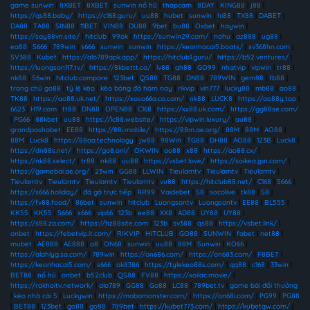
game sunwin
|
8XBET
|
8XBET
|
sunwin nổ hũ
|
thapcam
|
8DAY
|
KING88
|
j88
|
https://qs88.baby/
|
https://c168.guru/
|
uu88
|
hubet
|
sunwin
|
hi88
|
TX88
|
DABET
|
DA88
|
TA88
|
SIN88
|
11BET
|
VIN88
|
DU88
|
9bet
|
bu88
|
Oxbet
|
haywin
|
https://say88vn.site/
|
hitclub
|
99ok
|
https://sunwin29.com/
|
nohu
|
az888
|
ug88
|
ea88
|
S666
|
789win
|
s666
|
sunwin
|
sunwin
|
https://keonhacai5.boats/
|
sv368hn.com
|
SV388
|
Kubet
|
https://alo789apk.app/
|
https://hitclub1.guru/
|
https://b52.ventures/
|
https://luongson117.tv/
|
https://8kbettt.co/
|
lv88
|
qh88
|
GO99
|
nhatvip
|
vipwin
|
tr88
|
nk88
|
56win
|
hitclub.compare
|
123bet
|
QS88
|
TG88
|
DN88
|
789WIN
|
gem88
|
fb88
|
trang chủ go88
|
tỷ lệ kèo
|
kèo bóng đá hôm nay
|
rikvip
|
vin777
|
lucky88
|
mb88
|
ao88
|
TK88
|
https://ao88.uk.net/
|
https://xoso66a.co.com/
|
nk88
|
LUCK8
|
https://ao88y.top
|
6623
|
H19.com
|
tt88
|
DN88
|
OPEN88
|
C168
|
https://xx88.uk.com/
|
https://gg88se.com/
|
PG66
|
88kbet
|
uu88
|
https://lc88.website/
|
https://vipwin.luxury/
|
au88
|
grandpashabet
|
EE88
|
https://88i.mobile/
|
https://88m.ae.org/
|
88M
|
88M
|
AO88
|
88M
|
Luck8
|
https://88aa.technology
|
jw88
|
98Win
|
TG88
|
DH88
|
AO88
|
123B
|
Luck8
|
https://dn88s.net/
|
https://go8.onl/
|
OKWIN
|
ao88
|
x88
|
https://ao88.cx/
|
https://nk88.select/
|
tr88
|
nk88
|
uu88
|
https://vsbet.love/
|
https://soikeo.jpn.com/
|
https://gamebai.ae.org/
|
23win
|
GG88
|
LLWIN
|
Tieulamtv
|
Tieulamtv
|
Tieulamtv
|
Tieulamtv
|
Tieulamtv
|
Tieulamtv
|
Tieulamtv
|
vu88
|
https://hitclub88.net/
|
C168
|
S666
|
https://s666.holiday/
|
đá gà trực tiếp
|
RR99
|
Vaidebet
|
S8
|
socolive
|
tk88
|
S8
|
https://fv88.food/
|
86bet
|
sunwin
|
hitclub
|
Luongsontv
|
Luongsontv
|
EE88
|
BL555
|
KK55
|
KK55
|
S666
|
s666
|
vip66
|
123b
|
ee88
|
XX8
|
AD88
|
UY88
|
UY88
|
https://s88.za.com/
|
https://hz88site.com
|
123b
|
sv388
|
qs88
|
https://vsbet.link/
|
onbet
|
https://febetvip.it.com/
|
RIKVIP
|
HITCLUB
|
GO88
|
SUNWIN
|
fabet
|
net88
|
mubet
|
AE888
|
AE888
|
o8
|
ON68
|
sunwin
|
uu88
|
88M
|
Sunwin
|
KO66
|
https://alahlyg.sa.com/
|
789win
|
https://on686.com/
|
https://on683.com/
|
F8BET
|
https://keonhacai5.com/
|
s666
|
ok8386
|
https://tylekeo88s.com/
|
qq88
|
c168
|
33win
|
BET88
|
nổ hũ
|
onbet
|
b52club
|
QS88
|
FV88
|
https://xoilac.movie/
|
https://rakhoitv.network/
|
alo789
|
GG88
|
Go88
|
LC88
|
789bet.tv
|
game bài đổi thưởng
|
kèo nhà cái 5
|
Luckywin
|
https://mobamonster.com/
|
https://on68i.com/
|
PG99
|
PG88
|
BET88
|
123bet
|
go88
|
go88
|
789bet
|
https://kubet773.com/
|
https://kubetqw.com/
|