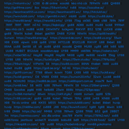
https://mitomtv.cx/
|
LC88
|
lô đề online
|
xoso66
|
kèo nhà cái
|
789WIN
|
rs88
|
QH888
|
http://go99me.com/
|
8xx
|
https://58win1.info/
|
tv88
|
https://socolive.ai/
|
https://keonhacai555.us.com/
|
https://keonhacai55.ws/
|
http://hitclub1.ac/
|
https://iwinclub8.com/
|
https://gem88.in.net/
|
mb88
|
uu88
|
https://uu88.date/
|
https://new88.land/
|
https://new882.info/
|
UY88
|
77ag
|
ok365
|
G666
|
c168
|
789k
|
789F
|
789F
|
789F
|
789F
|
nổ hũ
|
https://kqbd.gg/
|
go88
|
AD88
|
au88
|
mu88
|
luck8
|
999bet
|
kèo nhà cái 5
|
red88
|
vic88
|
OKWINTV
|
luckywin
|
RIKVIP
|
B52
|
123B
|
LUCK8
|
st666
|
go88
|
78WIN
|
kubet
|
8kbet
|
ga6789
|
DN88
|
FLY88
|
98WIN
|
https://qs88.health/
|
Sunwin
|
https://new88.energy/
|
https://viscard.de.com/
|
https://ea88.us.org/
|
33win
|
X88
|
EX88
|
vipwin
|
tr88
|
qs88
|
UY88
|
HITCLUB
|
B52CLUB
|
RIKVIP
|
U88
|
8kbet
|
88I
|
88AA
|
uu88
|
bet88
|
s8
|
s8
|
ao88
|
qh88
|
xoso66
|
QH88
|
MU88
|
uy88
|
x88
|
lv88
|
lc88
|
UU88
|
HUBET
|
B52club
|
xoso66vn.app
|
UY88
|
MM99
|
ok8386
|
https://vsbetz.net/
|
https://vsbet365.io/
|
Hay88
|
Hay88
|
Hay88
|
NK88
|
uy88
|
Ae888
|
new88
|
33ag
|
UY88
|
UY88
|
U88
|
98WIN
|
https://luck8.style/
|
https://13win.studio/
|
https://789p.biz/
|
https://98win.toys/
|
VIPWIN
|
S8
|
https://siu88.co.com
|
88NN
|
thabet
|
tk88
|
uu88
|
kubet
|
mu88
|
gg88
|
https://go8.ae.org/
|
Nổ Hũ
|
https://nohu.best/
|
https://go99.com.se/
|
TT88
|
68win
|
kuwin
|
TG88
|
LX88
|
lv88
|
https://luck8.esq/
|
https://luck8.games/
|
O8
|
VN88
|
EX88
|
https://sunwin20.info/
|
32win
|
Luck8
|
ee88
|
uu88
|
NOHU90
|
https://red88.de.com
|
https://uk88sport.com.se
|
max79
|
llwin
|
https://on68.live/
|
S8
|
kk55
|
lc88
|
789win
|
98WIN
|
S8
|
https://28bet.green/
|
QS88
|
CM88
|
Socolive
|
pg66
|
tt88
|
hello88
|
23win
|
888b
|
https://123ga.app/
|
https://sv368.markets/
|
68win
|
https://ok9.style/
|
mb88
|
sunwin
|
qq88
|
123b
|
https://rr88.com.se/
|
go88
|
uu88
|
kubet
|
789win
|
789p
|
u888
|
jw88
|
XIN88
|
uu88
|
X88
|
Tài xỉu online
|
x88
|
KK55
|
bl555
|
https://iwinclub88.cam/
|
kubet
|
8kbet
|
huvip
|
huvip
|
https://nk88w.com/
|
sv888
|
J88
|
http://kuwinfi.com/
|
tg88
|
tg88
|
kkwin
|
lc88
|
tr88
|
DN88
|
https://kjc.ad/
|
MM88
|
UY88
|
789win
|
QS88
|
TR88
|
b52
|
go8
|
28BET
|
7m
|
https://xemtiso.com/
|
xóc đĩa online
|
sao789
|
KWIN
|
https://789k2.net/
|
xx88
|
xx88.forex
|
jeetbuzz
|
wicket71
|
khela88
|
babu88
|
bd9
|
https://tr88.food/
|
Go99
|
UY88
|
https://rikvip88.cn.com/
|
h19
|
uu88
|
https://kubetmb.org/
|
mm88.yokohama
|
https://jun88media.com/
|
98win
|
sunwin
|
https://789club.meme/
|