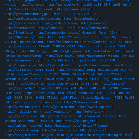
iwinclub
|
https://banca.ac/
|
https://gamebai.work/
|
Jun88
|
sc88
|
OK9
|
cm88
|
nổ hũ
|
F168
|
79king
|
kèo nhà cái
|
gem88
|
https://tylekeo.green/
|
https://gamebaidoithuong.you/
|
f8bet
|
789BET
|
ALO789
|
F168
|
https://top10trangcacuocbongda.com/
|
https://lodeonline2.org/
|
https://go88vn.sa.com/
|
https://taihitclub.cn.com/
|
https://sshbet.io/
|
https://shbethi.com/
|
https://shbet.law/
|
nn777
|
https://shbetb0.com/
|
https://8kbet8.org/
|
https://trangcadobongda.bio/
|
Game bài
|
7m cn
|
23win
|
https://f8bet.luxury/
|
cm88
|
MU88
|
https://78wind.com/
|
UU88
|
https://fly88.select/
|
7M
|
tk88
|
https://o8.ninja/
|
https://keonhacai.cool/
|
https://7mcn.llc/
|
bj88
|
o8
|
okvip
|
https://ok9.property/
|
789WIN
|
OPEN88
|
GG88
|
78win.so
|
hitclub
|
sunwin
|
CM88
|
79king
|
https://hi88.me/
|
go88
|
https://fly88.green/
|
https://ok9bet.net/
|
EE88
|
nk88
|
https://cakhiatv.lifestyle/
|
https://cakhia03.tv/
|
https://keonhacai18.website/
|
iwin club
|
https://haywin-vn.site/
|
https://go88vn.tech/
|
https://say88vn.com/
|
f168
|
https://hoiquantv.vip/
|
https://hoiquantv.site/
|
https://hoiquantv.online/
|
Kèo Nhà Cái
|
https://fly88.gives/
|
cm88
|
Luck8
|
https://ok988.info/
|
jun88
|
nhà cái uy tín
|
kèo nhà
cái
|
https://new88.webcam/
|
BIN88
|
BIN88
|
Rikvip
|
B52club
|
789club
|
789club
|
789club
|
sunwin
|
sunwin
|
sunwin
|
mb66
|
go88
|
sao789
|
hitclub
|
8day
|
sunwin
|
thabet
|
MB66
|
https://ok9.events/
|
ao88
|
ga6789
|
siu88
|
bet88
|
rr88
|
https://o8.style/
|
https://gg88.center/
|
https://fly8889.com/
|
x88
|
MM88
|
ev88
|
yo88
|
MM88
|
Sunwin
|
Lô đề online
|
https://78wintx.com/
|
c168
|
NỔ HŨ
|
cm88
|
ok9
|
F168
|
Jun88
|
x88
|
cm88
|
b29
|
GG88
|
58win
|
MM88
|
789club
|
sc88
|
F8bet
|
https://b52club.team
|
FC88
|
Red88
|
https://hi88.pink/
|
cm88
|
kèo nhà cái
|
https://tylekeonhacai.top/
|
https://789clubb.uk.net/
|
https://go888.sa.com/
|
https://iwinclub.jp.net/
|
https://hitclubb.jp.net/
|
https://rikvipp.jp.net/
|
https://taixiu.jp.net/
|
https://go88b.co.com/
|
https://789club1.co.com/
|
https://iwinclub86.co.com/
|
MB66
|
good88
|
ko66
|
nohu90
|
B52Club
|
k8cc
|
https://go88play.site
|
https://tylekeonhacai.vin/
|
https://bongdaso.team/
|
https://7m.band/
|
https://bongdalu.army/
|
https://nhacaiuytin.moi/
|
https://kqbd.one/
|
https://bong88.se.net/
|
Bongdalu
|
fb88
|
tỷ lệ kèo nhà cái
|
trang cá cược uy tín
|
lô đề
|