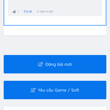
1
Trả lời
5 năm trước
Đăng bài mới
Yêu cầu Game / Soft