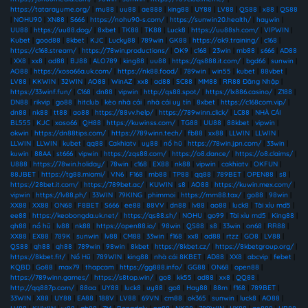
https://tatarayume.org/
|
mu88
|
uu88
|
ae888
|
king88
|
UY88
|
LV88
|
QS88
|
x88
|
QS88
|
NOHU90
|
XN88
|
S666
|
https://nohu90-s.com/
|
https://sunwin20.health/
|
haywin
|
UU88
|
https://uu88.dog/
|
8xbet
|
TK88
|
TK88
|
Luck8
|
https://uu88sh.com/
|
VIPWIN
|
Kubet
|
good88
|
8kbet
|
KJC
|
Lucky88
|
789win
|
GK88
|
https://ok9.training/
|
c168
|
https://c168.stream/
|
https://78win.productions/
|
OK9
|
c168
|
23win
|
mb88
|
s666
|
AD88
|
XX8
|
xx8
|
ad88
|
BJ88
|
ALO789
|
king88
|
uu88
|
https://qs888.it.com/
|
bgd66
|
sunwin
|
AO88
|
https://xoso66a.uk.com/
|
https://nk88.food/
|
789win
|
win55
|
kubet
|
88vbet
|
LV88
|
KKWIN
|
32WIN
|
AO88
|
WinAZ
|
xx8
|
ad88
|
SC88
|
MM88
|
RR88 Đăng Nhập
|
https://33winf.fun/
|
C168
|
dn88
|
vipwin
|
http://qs88.spot/
|
https://lx886.casino/
|
Z188
|
DN88
|
rikvip
|
go88
|
hitclub
|
kèo nhà cái
|
nhà cái uy tín
|
8xbet
|
https://c168com.vip/
|
dn88
|
nk88
|
tt88
|
ao88
|
https://88vv.help/
|
https://789winn.click/
|
LC88
|
NHÀ CÁI
BL555
|
KJC
|
xoso66
|
QH88
|
https://kuwinss.com/
|
TG88
|
UU88
|
88kbet
|
vipwin
|
okwin
|
https://dn88tips.com/
|
https://789winn.tech/
|
fb88
|
xx88
|
LLWIN
|
LLWIN
|
LLWIN
|
LLWIN
|
kubet
|
qq88
|
Cakhiatv
|
uy88
|
nổ hũ
|
https://78win.jpn.com/
|
33win
|
kuwin
|
88AA
|
st666
|
vipwin
|
https://zqs88.com/
|
https://o8.dance/
|
https://o8.claims/
|
U888
|
https://78win.holiday/
|
78win
|
c168
|
EX88
|
nk88
|
vipwin
|
cakhiatv
|
OKFUN
|
88JBET
|
https://tg88.miami/
|
VN6
|
F168
|
mb88
|
TP88
|
qq88
|
789BET
|
OPEN88
|
s8
|
https://28bet.it.com/
|
https://789bet.ac/
|
KUWIN
|
s8
|
AO88
|
https://kuwin.mex.com/
|
vipwin
|
https://lv88.ph/
|
33WIN
|
79KING
|
phimmoi
|
https://mm88.tax/
|
go88
|
98win
|
XX88
|
XX88
|
ON68
|
F8BET
|
S666
|
ee88
|
88VV
|
dn88
|
lv88
|
ao88
|
luck8
|
Tài xỉu md5
|
ee88
|
https://keobongda.uk.net/
|
https://qs88.sh/
|
NOHU
|
go99
|
Tài xỉu md5
|
King88
|
qh88
|
nổ hũ
|
lv88
|
nk88
|
https://open88.io/
|
98win
|
QS88
|
s8
|
33win
|
on68
|
RR88
|
XX88
|
EX88
|
789K
|
sunwin
|
lv88
|
CM88
|
33win
|
f168
|
xx8
|
ad88
|
rtzz
|
GO8
|
LV88
|
QS88
|
qh88
|
qh88
|
789win
|
98win
|
8kbet
|
https://8kbet.cz/
|
https://8kbetgroup.org/
|
https://8kbet.fit/
|
Nổ Hũ
|
789WIN
|
king88
|
nhà cái 8KBET
|
AD88
|
XX8
|
abcvip
|
febet
|
KQBD
|
Go88
|
max79
|
thapcam
|
https://gg888.info/
|
GG88
|
ON68
|
open88
|
https://789winn.games/
|
https://s8top.win/
|
go8
|
kk55
|
ad88
|
xx8
|
QQ88
|
http://qq887p.com/
|
88aa
|
UY88
|
luck8
|
uy88
|
go8
|
Hay88
|
88m
|
f168
|
789BET
|
33WIN
|
X88
|
UY88
|
EA88
|
188V
|
LV88
|
69VN
|
cm88
|
ok365
|
sunwin
|
luck8
|
AO88
|