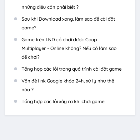
những điều cần phải biết ?
Sau khi Download xong, làm sao để cài đặt
game?
Game trên LND có chơi được Coop -
Multiplayer - Online không? Nếu có làm sao
để chơi?
Tổng hợp các lỗi trong quá trình cài đặt game
Vấn đề link Google khóa 24h, xử lý như thế
nào ?
Tổng hợp các lỗi xảy ra khi chơi game