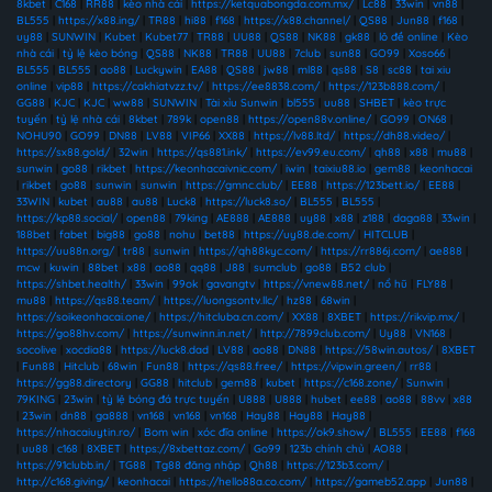
8kbet
|
C168
|
RR88
|
kèo nhà cái
|
https://ketquabongda.com.mx/
|
Lc88
|
33win
|
vn88
|
BL555
|
https://x88.ing/
|
TR88
|
hi88
|
f168
|
https://x88.channel/
|
QS88
|
Jun88
|
f168
|
uy88
|
SUNWIN
|
Kubet
|
Kubet77
|
TR88
|
UU88
|
QS88
|
NK88
|
gk88
|
lô đề online
|
Kèo
nhà cái
|
tỷ lệ kèo bóng
|
QS88
|
NK88
|
TR88
|
UU88
|
7club
|
sun88
|
GO99
|
Xoso66
|
BL555
|
BL555
|
ao88
|
Luckywin
|
EA88
|
QS88
|
jw88
|
ml88
|
qs88
|
S8
|
sc88
|
tai xiu
online
|
vip88
|
https://cakhiatvzz.tv/
|
https://ee8838.com/
|
https://123b888.com/
|
GG88
|
KJC
|
KJC
|
ww88
|
SUNWIN
|
Tài xỉu Sunwin
|
bl555
|
uu88
|
SHBET
|
kèo trực
tuyến
|
tỷ lệ nhà cái
|
8kbet
|
789k
|
open88
|
https://open88v.online/
|
GO99
|
ON68
|
NOHU90
|
GO99
|
DN88
|
LV88
|
VIP66
|
XX88
|
https://lv88.ltd/
|
https://dh88.video/
|
https://sx88.gold/
|
32win
|
https://qs881.ink/
|
https://ev99.eu.com/
|
qh88
|
x88
|
mu88
|
sunwin
|
go88
|
rikbet
|
https://keonhacaivnic.com/
|
iwin
|
taixiu88.io
|
gem88
|
keonhacai
|
rikbet
|
go88
|
sunwin
|
sunwin
|
https://gmnc.club/
|
EE88
|
https://123bett.io/
|
EE88
|
33WIN
|
kubet
|
au88
|
au88
|
Luck8
|
https://luck8.so/
|
BL555
|
BL555
|
https://kp88.social/
|
open88
|
79king
|
AE888
|
AE888
|
uy88
|
x88
|
z188
|
daga88
|
33win
|
188bet
|
fabet
|
big88
|
go88
|
nohu
|
bet88
|
https://uy88.de.com/
|
HITCLUB
|
https://uu88n.org/
|
tr88
|
sunwin
|
https://qh88kyc.com/
|
https://rr886j.com/
|
ae888
|
mcw
|
kuwin
|
88bet
|
x88
|
ao88
|
qq88
|
J88
|
sumclub
|
go88
|
B52 club
|
https://shbet.health/
|
33win
|
99ok
|
gavangtv
|
https://vnew88.net/
|
nổ hũ
|
FLY88
|
mu88
|
https://qs88.team/
|
https://luongsontv.llc/
|
hz88
|
68win
|
https://soikeonhacai.one/
|
https://hitcluba.cn.com/
|
XX88
|
8XBET
|
https://rikvip.mx/
|
https://go88hv.com/
|
https://sunwinn.in.net/
|
http://7899club.com/
|
Uy88
|
VN168
|
socolive
|
xocdia88
|
https://luck8.dad
|
LV88
|
ao88
|
DN88
|
https://58win.autos/
|
8XBET
|
Fun88
|
Hitclub
|
68win
|
Fun88
|
https://qs88.free/
|
https://vipwin.green/
|
rr88
|
https://gg88.directory
|
GG88
|
hitclub
|
gem88
|
kubet
|
https://c168.zone/
|
Sunwin
|
79KING
|
23win
|
tỷ lệ bóng đá trực tuyến
|
U888
|
U888
|
hubet
|
ee88
|
ao88
|
88vv
|
x88
|
23win
|
dn88
|
ga888
|
vn168
|
vn168
|
vn168
|
Hay88
|
Hay88
|
Hay88
|
https://nhacaiuytin.ro/
|
Bom win
|
xóc đĩa online
|
https://ok9.show/
|
BL555
|
EE88
|
f168
|
uu88
|
c168
|
8XBET
|
https://8xbettaz.com/
|
Go99
|
123b chính chủ
|
AO88
|
https://91clubb.in/
|
TG88
|
Tg88 đăng nhập
|
Qh88
|
https://123b3.com/
|
http://c168.giving/
|
keonhacai
|
https://hello88a.co.com/
|
https://gameb52.app
|
Jun88
|