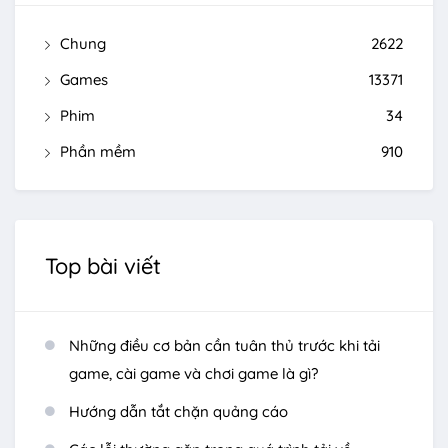
Chung
2622
Games
13371
Phim
34
Phần mềm
910
Top bài viết
Những điều cơ bản cần tuân thủ trước khi tải
game, cài game và chơi game là gì?
Hướng dẫn tắt chặn quảng cáo