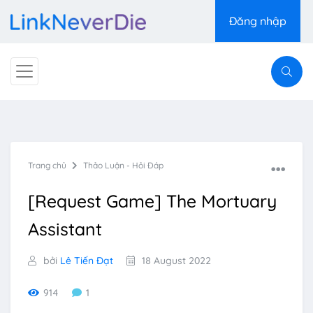
Đăng nhập
Trang chủ
Thảo Luận - Hỏi Đáp
[Request Game] The Mortuary
Assistant
bởi
Lê Tiến Đạt
18 August 2022
914
1