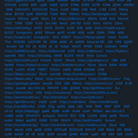
https://gg88fun.com
|
go88
|
U888
|
Hello88
|
ABC88
|
VIPWIN
|
78WIN
|
MK8
|
on68
|
s66
|
XOSO66
|
LUCK8
|
88M
|
uy88
|
mb88
|
QS88
|
ST666
|
DN88
|
GO99
|
KO66
|
QS88
|
ok8386
|
S666
|
CAKHIATV
|
SOCOLIVE
|
33win
|
mu88
|
MB66
|
cf68
|
MK8
|
LV88
|
LV88
|
79king
|
88AA
|
BET88
|
bj88
|
888VND
|
TG88
|
188V
|
98WIN
|
https://keobongda.com/
|
febet
|
haywin
|
789club
|
go88
|
33win
|
O8
|
https://hi88.tours/
|
36WIN
|
EA88
|
8US
|
Motchill
|
TDTC
|
TD88
|
TD88
|
VLXX
|
Sex Việt
|
Heovl
|
JAV HD
|
VLXX
|
Nohu
|
NOHU
|
23win
|
https://ok9.today/
|
KK55
|
KK55
|
BL555
|
luck8
|
123b
|
ko66
|
https://hay88.org.uk/
|
BL555
|
luongsontv
|
qh88
|
789win
|
go99
|
mu88
|
bj88
|
uu88
|
DN88
|
CM88
|
bj88
|
https://xoilactv.llc/
|
luongsontv
|
OK9
|
8XBET
|
https://79king.capital/
|
shbet
|
Fun88
Thai
|
XOSO66
|
LUCKY88
|
S8
|
U888
|
dn88
|
s8
|
ae888
|
bong da 365
|
J88
|
tt88
|
QQ88
|
Sunwin
|
O8
|
O8
|
s8
|
AU88
|
s8
|
s8
|
Hubet
|
Win55
|
MM88
|
XN88
|
Cakhiatv
|
HM88
|
https://u8888.house/
|
https://e68win.net
|
ev99
|
https://c168.buzz/
|
https://fly88.in/
|
open88
|
188V
|
https://S8.today
|
NK88
|
BL555
|
KK55
|
88aa
|
Sunwin
|
https://b52club14.com/
|
KUWIN
|
NOHU
|
789win
|
https://gavangtvv.cc/
|
C168
|
lx88
|
Ae888
|
https://8xbet1.co.com/
|
https://8xbet8x.it.com/
|
98win
|
68win
|
88AA
|
AO88
|
GO99
|
LLWIN
|
GG88
|
F8BET
|
555win
|
mb88
|
AO88
|
KING88
|
LX88
|
https://8kbet.com.ph/
|
33win
|
nohu90
|
https://twin68.gr.com/
|
SV368
|
https://8kbet.cafe/
|
8kbet
|
https://shbet-okvip.uk.com/
|
https://on68info.com/
|
77ag
|
https://gavangtv.global/
|
xoso66
|
GO8
|
U88
|
789win
|
https://mitomtv.cx/
|
LC88
|
lô đề
online
|
xoso66
|
kèo nhà cái
|
789WIN
|
rs88
|
QH888
|
http://go99me.com/
|
8xx
|
https://58win1.info/
|
tv88
|
https://socolive.ai/
|
https://keonhacai555.us.com/
|
https://keonhacai55.ws/
|
http://hitclub1.ac/
|
https://iwinclub8.com/
|
https://gem88.in.net/
|
mb88
|
uu88
|
https://uu88.date/
|
https://new88.land/
|
https://new882.info/
|
UY88
|
77ag
|
ok365
|
G666
|
c168
|
789k
|
789F
|
789F
|
789F
|
789F
|
nổ hũ
|
https://kqbd.gg/
|
go88
|
AD88
|
au88
|
mu88
|
luck8
|
999bet
|
kèo nhà cái 5
|
red88
|
vic88
|
OKWINTV
|
luckywin
|
RIKVIP
|
B52
|
123B
|
LUCK8
|
st666
|
go88
|
78WIN
|
kubet
|
8kbet
|
ga6789
|
DN88
|
FLY88
|
98WIN
|
https://qs88.health/
|
Sunwin
|
https://new88.energy/
|
https://viscard.de.com/
|
https://ea88.us.org/
|
33win
|
X88
|
789K
|
vipwin
|
tr88
|
qs88
|
UY88
|
HITCLUB
|
B52CLUB
|
RIKVIP
|
U88
|
8kbet
|
88I
|
88AA
|
uu88
|
bet88
|
s8
|
s8
|
ao88
|
qh88
|
xoso66
|
QH88
|
MU88
|
uy88
|
x88
|
lv88
|
lc88
|
UU88