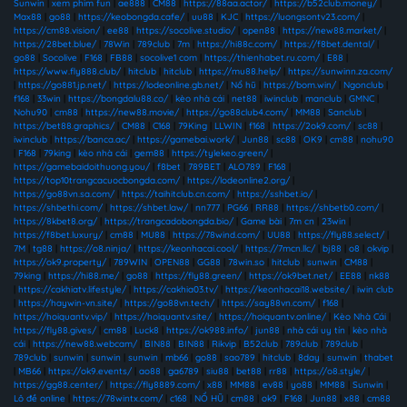
Sunwin
|
xem phim fun
|
ae888
|
CM88
|
https://88aa.actor/
|
https://b52club.money/
|
Max88
|
go88
|
https://keobongda.cafe/
|
uu88
|
KJC
|
https://luongsontv23.com/
|
https://cm88.vision/
|
ee88
|
https://socolive.studio/
|
open88
|
https://new88.market/
|
https://28bet.blue/
|
78Win
|
789club
|
7m
|
https://hi88c.com/
|
https://f8bet.dental/
|
go88
|
Socolive
|
F168
|
FB88
|
socolive1 com
|
https://thienhabet.ru.com/
|
E88
|
https://www.fly888.club/
|
hitclub
|
hitclub
|
https://mu88.help/
|
https://sunwinn.za.com/
|
https://go881.jp.net/
|
https://lodeonline.gb.net/
|
Nổ hũ
|
https://bom.win/
|
Ngonclub
|
f168
|
33win
|
https://bongdalu88.co/
|
kèo nhà cái
|
net88
|
iwinclub
|
manclub
|
GMNC
|
Nohu90
|
cm88
|
https://new88.movie/
|
https://go88club4.com/
|
MM88
|
Sanclub
|
https://bet88.graphics/
|
CM88
|
C168
|
79King
|
LLWIN
|
f168
|
https://2ok9.com/
|
sc88
|
iwinclub
|
https://banca.ac/
|
https://gamebai.work/
|
Jun88
|
sc88
|
OK9
|
cm88
|
nohu90
|
F168
|
79king
|
kèo nhà cái
|
gem88
|
https://tylekeo.green/
|
https://gamebaidoithuong.you/
|
f8bet
|
789BET
|
ALO789
|
F168
|
https://top10trangcacuocbongda.com/
|
https://lodeonline2.org/
|
https://go88vn.sa.com/
|
https://taihitclub.cn.com/
|
https://sshbet.io/
|
https://shbethi.com/
|
https://shbet.law/
|
nn777
|
PG66
|
RR88
|
https://shbetb0.com/
|
https://8kbet8.org/
|
https://trangcadobongda.bio/
|
Game bài
|
7m cn
|
23win
|
https://f8bet.luxury/
|
cm88
|
MU88
|
https://78wind.com/
|
UU88
|
https://fly88.select/
|
7M
|
tg88
|
https://o8.ninja/
|
https://keonhacai.cool/
|
https://7mcn.llc/
|
bj88
|
o8
|
okvip
|
https://ok9.property/
|
789WIN
|
OPEN88
|
GG88
|
78win.so
|
hitclub
|
sunwin
|
CM88
|
79king
|
https://hi88.me/
|
go88
|
https://fly88.green/
|
https://ok9bet.net/
|
EE88
|
nk88
|
https://cakhiatv.lifestyle/
|
https://cakhia03.tv/
|
https://keonhacai18.website/
|
iwin club
|
https://haywin-vn.site/
|
https://go88vn.tech/
|
https://say88vn.com/
|
f168
|
https://hoiquantv.vip/
|
https://hoiquantv.site/
|
https://hoiquantv.online/
|
Kèo Nhà Cái
|
https://fly88.gives/
|
cm88
|
Luck8
|
https://ok988.info/
|
jun88
|
nhà cái uy tín
|
kèo nhà
cái
|
https://new88.webcam/
|
BIN88
|
BIN88
|
Rikvip
|
B52club
|
789club
|
789club
|
789club
|
sunwin
|
sunwin
|
sunwin
|
mb66
|
go88
|
sao789
|
hitclub
|
8day
|
sunwin
|
thabet
|
MB66
|
https://ok9.events/
|
ao88
|
ga6789
|
siu88
|
bet88
|
rr88
|
https://o8.style/
|
https://gg88.center/
|
https://fly8889.com/
|
x88
|
MM88
|
ev88
|
yo88
|
MM88
|
Sunwin
|
Lô đề online
|
https://78wintx.com/
|
c168
|
NỔ HŨ
|
cm88
|
ok9
|
F168
|
Jun88
|
x88
|
cm88