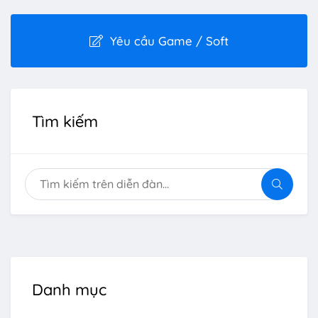
Yêu cầu Game / Soft
Tìm kiếm
Danh mục