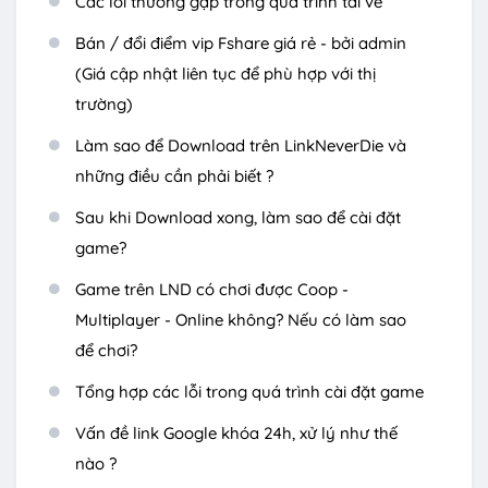
Các lỗi thường gặp trong quá trình tải về
Bán / đổi điểm vip Fshare giá rẻ - bởi admin
(Giá cập nhật liên tục để phù hợp với thị
trường)
Làm sao để Download trên LinkNeverDie và
những điều cần phải biết ?
Sau khi Download xong, làm sao để cài đặt
game?
Game trên LND có chơi được Coop -
Multiplayer - Online không? Nếu có làm sao
để chơi?
Tổng hợp các lỗi trong quá trình cài đặt game
Vấn đề link Google khóa 24h, xử lý như thế
nào ?