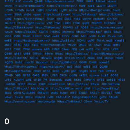
BL555
|
KJC
|
xoso66
|
QH88
|
https://kuwinss.com/
|
TG88
|
UU88
|
88kbet
|
vipwin
|
okwin
|
https://dn88tips.com/
|
https://789winn.tech/
|
fb88
|
xx88
|
LLWIN
|
LLWIN
|
LLWIN
|
LLWIN
|
kubet
|
qq88
|
Cakhiatv
|
uy88
|
nổ hũ
|
https://78win.jpn.com/
|
33win
|
kuwin
|
88AA
|
st666
|
vipwin
|
https://zqs88.com/
|
https://o8.dance/
|
https://o8.claims/
|
U888
|
https://78win.holiday/
|
78win
|
c168
|
EX88
|
nk88
|
vipwin
|
cakhiatv
|
OKFUN
|
88JBET
|
https://tg88.miami/
|
VN6
|
F168
|
mb88
|
TP88
|
qq88
|
789BET
|
OPEN88
|
s8
|
https://28bet.it.com/
|
https://789bet.ac/
|
KUWIN
|
s8
|
AO88
|
https://kuwin.mex.com/
|
vipwin
|
https://lv88.ph/
|
33WIN
|
79KING
|
phimmoi
|
https://mm88.tax/
|
go88
|
98win
|
XX88
|
XX88
|
ON68
|
F8BET
|
S666
|
ee88
|
88VV
|
dn88
|
lv88
|
ao88
|
luck8
|
Tài xỉu md5
|
ee88
|
https://keobongda.uk.net/
|
https://qs88.sh/
|
NOHU
|
go99
|
Tài xỉu md5
|
King88
|
qh88
|
nổ hũ
|
lv88
|
nk88
|
https://open88.io/
|
98win
|
QS88
|
s8
|
33win
|
on68
|
RR88
|
XX88
|
EX88
|
789K
|
sunwin
|
lv88
|
CM88
|
33win
|
f168
|
xx8
|
ad88
|
rtzz
|
GO8
|
LV88
|
QS88
|
qh88
|
qh88
|
789win
|
98win
|
8kbet
|
https://8kbet.cz/
|
https://8kbetgroup.org/
|
https://8kbet.fit/
|
Nổ Hũ
|
789WIN
|
king88
|
nhà cái 8KBET
|
AD88
|
XX8
|
abcvip
|
febet
|
KQBD
|
Go88
|
max79
|
thapcam
|
https://gg888.info/
|
GG88
|
ON68
|
open88
|
https://789winn.games/
|
https://s8top.win/
|
go8
|
kk55
|
ad88
|
xx8
|
QQ88
|
http://qq887p.com/
|
88aa
|
UY88
|
luck8
|
uy88
|
go8
|
Hay88
|
88m
|
f168
|
789BET
|
33WIN
|
X88
|
UY88
|
EA88
|
188V
|
LV88
|
69VN
|
cm88
|
ok365
|
sunwin
|
luck8
|
AO88
|
LV88
|
KUWIN
|
w88
|
qh88
|
7M
|
Bongdalu
|
pg88
|
NK88
|
789WIN
|
UY88
|
ae888
|
HB88
|
ok8386
|
DH88
|
abcvip
|
XX88
|
nohu90 com
|
https://lx88.uk/
|
98win
|
JBO Vietnam
|
https://hi88.spot/
|
kèo bóng đá
|
https://luck88com.net/
|
s666
|
https://open88.gg/
|
88aa
|
Đăng Ký BL555
|
555WIN
|
st666
|
kubet
|
m88
|
8XBET
|
8XBET
|
88VBET
|
fv88
|
58win
|
58win
|
888vi
|
888vnd
|
zx88
|
CAKHIATV
|
Đăng Nhập BL555
|
go99
|
hitclub
|
https://sunwinvy.com/
|
kèo bóng đá
|
https://fv88.best/
|
23win
|
Xoi Lac TV
|
0