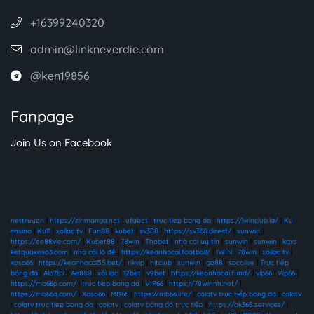
+16399240320
admin@linkneverdie.com
@ken19856
Fanpage
Join Us on Facebook
nettruyen
|
https://zinmanga.net
|
ufabet
|
truc tiep bong da
|
https://iwinclub.la/
|
Ku
casino
|
Ku11
|
xoilac tv
|
Fun88
|
kubet
|
sv388
|
https://sv368.direct/
|
sunwin
|
https://ee88vie.com/
|
Kubet88
|
78win
|
Thabet
|
nhà cái uy tín
|
sunwin
|
sunwin
|
kqxs
ketquaxoso3.com
|
nhà cái lô đề
|
https://keonhacai.football/
|
IWIN
|
78win
|
xoilac tv
|
xoso66
|
https://keonhacai55.bet/
|
rikvip
|
hitclub
|
sunwin
|
go88
|
socolive
|
Trực tiếp
bóng đá
|
Alo789
|
Ae888
|
xôi lạc
|
12bet
|
v9bet
|
https://keonhacai.fund/
|
vip66
|
Vip66
|
https://mb66p.com/
|
truc tiep bong da
|
VIP66
|
https://78winnh.net/
|
https://mb66q.com/
|
Xoso66
|
MB66
|
https://mb66.life/
|
colatv trực tiếp bóng đá
|
colatv
|
colatv truc tiep bong da
|
colatv
|
colatv bóng đá trực tiếp
|
https://ok365.services/
|