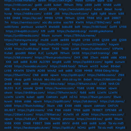
https://sv368.markets/
|
68win
|
https://ok9.style/
|
mb88
|
sunwin
|
qq88
|
123b
|
https://rr88.com.se/
|
go88
|
uu88
|
kubet
|
789win
|
789p
|
u888
|
jw88
|
XIN88
|
uu88
|
X88
|
Tài xỉu online
|
x88
|
KK55
|
bl555
|
https://iwinclub88.cam/
|
kubet
|
8kbet
|
huvip
|
huvip
|
https://nk88w.com/
|
sv888
|
J88
|
http://kuwinfi.com/
|
tg88
|
tg88
|
kkwin
|
lc88
|
tr88
|
DN88
|
https://kjc.ad/
|
MM88
|
UY88
|
789win
|
QS88
|
TR88
|
b52
|
go8
|
28BET
|
7m
|
https://xemtiso.com/
|
xóc đĩa online
|
sao789
|
KWIN
|
https://789k2.net/
|
xx88
|
xx88.forex
|
jeetbuzz
|
wicket71
|
khela88
|
babu88
|
bd9
|
https://tr88.food/
|
Go99
|
UY88
|
https://rikvip88.cn.com/
|
h19
|
uu88
|
https://kubetmb.org/
|
mm88.yokohama
|
https://jun88media.com/
|
98win
|
sunwin
|
https://789club.meme/
|
https://tatarayume.org/
|
mu88
|
uu88
|
ae888
|
king88
|
UY88
|
LV88
|
QS88
|
x88
|
QS88
|
NOHU90
|
XN88
|
S666
|
https://nohu90-s.com/
|
https://sunwin20.health/
|
haywin
|
UU88
|
https://uu88.dog/
|
8xbet
|
TK88
|
TK88
|
Luck8
|
https://uu88sh.com/
|
VIPWIN
|
Kubet
|
good88
|
8kbet
|
KJC
|
Lucky88
|
789win
|
GK88
|
https://ok9.training/
|
c168
|
https://c168.stream/
|
https://78win.productions/
|
OK9
|
c168
|
23win
|
mb88
|
s666
|
AD88
|
XX8
|
xx8
|
ad88
|
BJ88
|
ALO789
|
king88
|
uu88
|
https://qs888.it.com/
|
bgd66
|
sunwin
|
AO88
|
https://xoso66a.uk.com/
|
https://nk88.food/
|
789win
|
win55
|
kubet
|
88vbet
|
LV88
|
KKWIN
|
32WIN
|
AO88
|
WinAZ
|
xx8
|
ad88
|
SC88
|
MM88
|
RR88 Đăng Nhập
|
https://33winf.fun/
|
C168
|
dn88
|
vipwin
|
http://qs88.spot/
|
https://lx886.casino/
|
Z188
|
DN88
|
rikvip
|
go88
|
hitclub
|
kèo nhà cái
|
nhà cái uy tín
|
8xbet
|
https://c168com.vip/
|
dn88
|
nk88
|
tt88
|
ao88
|
https://88vv.help/
|
https://789winn.click/
|
LC88
|
NHÀ CÁI
BL555
|
KJC
|
xoso66
|
QH88
|
https://kuwinss.com/
|
TG88
|
UU88
|
88kbet
|
vipwin
|
okwin
|
https://dn88tips.com/
|
https://789winn.tech/
|
fb88
|
xx88
|
LLWIN
|
LLWIN
|
LLWIN
|
LLWIN
|
kubet
|
qq88
|
Cakhiatv
|
uy88
|
nổ hũ
|
https://78win.jpn.com/
|
33win
|
kuwin
|
88AA
|
st666
|
vipwin
|
https://zqs88.com/
|
https://o8.dance/
|
https://o8.claims/
|
U888
|
https://78win.holiday/
|
78win
|
c168
|
EX88
|
nk88
|
vipwin
|
cakhiatv
|
OKFUN
|
88JBET
|
https://tg88.miami/
|
VN6
|
F168
|
mb88
|
TP88
|
qq88
|
789BET
|
OPEN88
|
s8
|
https://28bet.it.com/
|
https://789bet.ac/
|
KUWIN
|
s8
|
AO88
|
https://kuwin.mex.com/
|
vipwin
|
https://lv88.ph/
|
33WIN
|
79KING
|
phimmoi
|
https://mm88.tax/
|
go88
|
98win
|
XX88
|
XX88
|
ON68
|
F8BET
|
S666
|
ee88
|
88VV
|
dn88
|
lv88
|
ao88
|
luck8
|
Tài xỉu md5
|
ee88
|
https://keobongda.uk.net/
|
https://qs88.sh/
|
NOHU
|
go99
|
Tài xỉu md5
|
King88
|