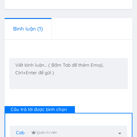
Bình luận
(1)
Câu trả lời được bình chọn
Cab
Quản trị viên