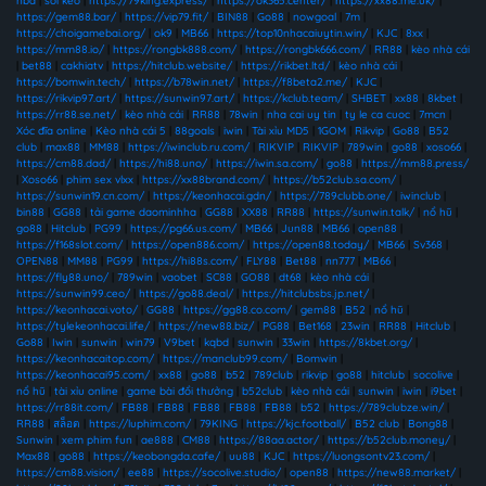
nba
|
soi kèo
|
https://79king.express/
|
https://ok365.center/
|
https://xx88.me.uk/
|
https://gem88.bar/
|
https://vip79.fit/
|
BIN88
|
Go88
|
nowgoal
|
7m
|
https://choigamebai.org/
|
ok9
|
MB66
|
https://top10nhacaiuytin.win/
|
KJC
|
8xx
|
https://mm88.io/
|
https://rongbk888.com/
|
https://rongbk666.com/
|
RR88
|
kèo nhà cái
|
bet88
|
cakhiatv
|
https://hitclub.website/
|
https://rikbet.ltd/
|
kèo nhà cái
|
https://bomwin.tech/
|
https://b78win.net/
|
https://f8beta2.me/
|
KJC
|
https://rikvip97.art/
|
https://sunwin97.art/
|
https://kclub.team/
|
SHBET
|
xx88
|
8kbet
|
https://rr88.se.net/
|
kèo nhà cái
|
RR88
|
78win
|
nha cai uy tin
|
ty le ca cuoc
|
7mcn
|
Xóc đĩa online
|
Kèo nhà cái 5
|
88goals
|
iwin
|
Tài xỉu MD5
|
1GOM
|
Rikvip
|
Go88
|
B52
club
|
max88
|
MM88
|
https://iwinclub.ru.com/
|
RIKVIP
|
RIKVIP
|
789win
|
go88
|
xoso66
|
https://cm88.dad/
|
https://hi88.uno/
|
https://iwin.sa.com/
|
go88
|
https://mm88.press/
|
Xoso66
|
phim sex vlxx
|
https://xx88brand.com/
|
https://b52club.sa.com/
|
https://sunwin19.cn.com/
|
https://keonhacai.gdn/
|
https://789clubb.one/
|
iwinclub
|
bin88
|
GG88
|
tải game daominhha
|
GG88
|
XX88
|
RR88
|
https://sunwin.talk/
|
nổ hũ
|
go88
|
Hitclub
|
PG99
|
https://pg66.us.com/
|
MB66
|
Jun88
|
MB66
|
open88
|
https://f168slot.com/
|
https://open886.com/
|
https://open88.today/
|
MB66
|
Sv368
|
OPEN88
|
MM88
|
PG99
|
https://hi88s.com/
|
FLY88
|
Bet88
|
nn777
|
MB66
|
https://fly88.uno/
|
789win
|
vaobet
|
SC88
|
GO88
|
dt68
|
kèo nhà cái
|
https://sunwin99.ceo/
|
https://go88.deal/
|
https://hitclubsbs.jp.net/
|
https://keonhacai.voto/
|
GG88
|
https://gg88.co.com/
|
gem88
|
B52
|
nổ hũ
|
https://tylekeonhacai.life/
|
https://new88.biz/
|
PG88
|
Bet168
|
23win
|
RR88
|
Hitclub
|
Go88
|
Iwin
|
sunwin
|
win79
|
V9bet
|
kqbd
|
sunwin
|
33win
|
https://8kbet.org/
|
https://keonhacaitop.com/
|
https://manclub99.com/
|
Bomwin
|
https://keonhacai95.com/
|
xx88
|
go88
|
b52
|
789club
|
rikvip
|
go88
|
hitclub
|
socolive
|
nổ hũ
|
tài xỉu online
|
game bài đổi thưởng
|
b52club
|
kèo nhà cái
|
sunwin
|
iwin
|
i9bet
|
https://rr88it.com/
|
FB88
|
FB88
|
FB88
|
FB88
|
FB88
|
b52
|
https://789clubze.win/
|
RR88
|
สล็อต
|
https://luphim.com/
|
79KING
|
https://kjc.football/
|
B52 club
|
Bong88
|
Sunwin
|
xem phim fun
|
ae888
|
CM88
|
https://88aa.actor/
|
https://b52club.money/
|
Max88
|
go88
|
https://keobongda.cafe/
|
uu88
|
KJC
|
https://luongsontv23.com/
|
https://cm88.vision/
|
ee88
|
https://socolive.studio/
|
open88
|
https://new88.market/
|