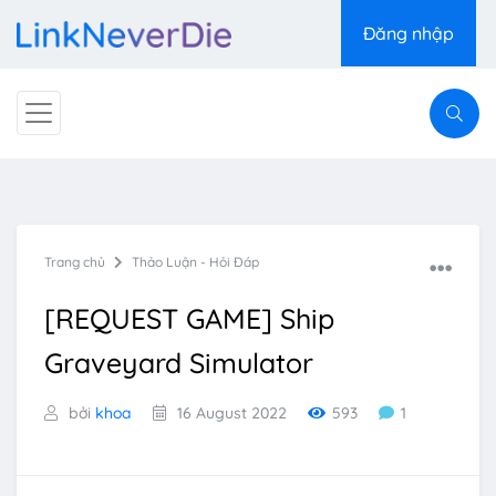
Đăng nhập
Trang chủ
Thảo Luận - Hỏi Đáp
[REQUEST GAME] Ship
Graveyard Simulator
bởi
khoa
16 August 2022
593
1