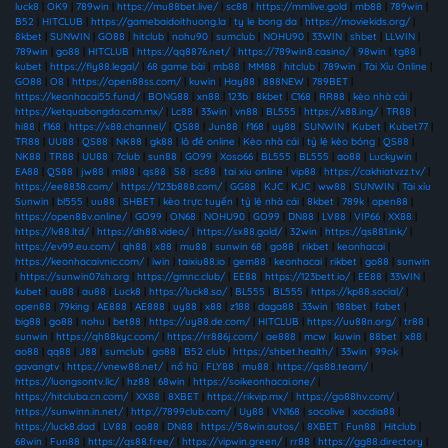
luck8
|
OK9
|
789win
|
https://mu88bet.live/
|
sc88
|
https://mmlive.gold
|
mb88
|
789win
|
B52
|
HITCLUB
|
https://gamebaidoithuong.la
|
ty le bong da
|
https://moviekids.org/
|
8kbet
|
SUNWIN
|
GO88
|
hitclub
|
nohu90
|
sumclub
|
NOHU90
|
33WIN
|
shbet
|
LLWIN
|
789win
|
go88
|
HITCLUB
|
https://qq8876.net/
|
https://789win8.casino/
|
98win
|
tg88
|
kubet
|
https://fly88.legal/
|
68 game bài
|
mb88
|
MM88
|
hitclub
|
789win
|
Tài Xỉu Online
|
GO88
|
O8
|
https://open88ss.com/
|
kuwin
|
Hay88
|
888NEW
|
789BET
|
https://keonhacai55.fund/
|
BONG88
|
xn88
|
123b
|
8kbet
|
C168
|
RR88
|
kèo nhà cái
|
https://ketquabongda.com.mx/
|
Lc88
|
33win
|
vn88
|
BL555
|
https://x88.ing/
|
TR88
|
hi88
|
f168
|
https://x88.channel/
|
QS88
|
Jun88
|
f168
|
uy88
|
SUNWIN
|
Kubet
|
Kubet77
|
TR88
|
UU88
|
QS88
|
NK88
|
gk88
|
lô đề online
|
Kèo nhà cái
|
tỷ lệ kèo bóng
|
QS88
|
NK88
|
TR88
|
UU88
|
7club
|
sun88
|
GO99
|
Xoso66
|
BL555
|
BL555
|
ao88
|
Luckywin
|
EA88
|
QS88
|
jw88
|
ml88
|
qs88
|
S8
|
sc88
|
tai xiu online
|
vip88
|
https://cakhiatvzz.tv/
|
https://ee8838.com/
|
https://123b888.com/
|
GG88
|
KJC
|
KJC
|
ww88
|
SUNWIN
|
Tài xỉu
Sunwin
|
bl555
|
uu88
|
SHBET
|
kèo trực tuyến
|
tỷ lệ nhà cái
|
8kbet
|
789k
|
open88
|
https://open88v.online/
|
GO99
|
ON68
|
NOHU90
|
GO99
|
DN88
|
LV88
|
VIP66
|
XX88
|
https://lv88.ltd/
|
https://dh88.video/
|
https://sx88.gold/
|
32win
|
https://qs881.ink/
|
https://ev99.eu.com/
|
qh88
|
x88
|
mu88
|
sunwin 68
|
go88
|
rikbet
|
keonhacai
|
https://keonhacaivnic.com/
|
iwin
|
taixiu88.io
|
gem88
|
keonhacai
|
rikbet
|
go88
|
sunwin
|
https://sunwin07sh.org
|
https://gmnc.club/
|
EE88
|
https://123bett.io/
|
EE88
|
33WIN
|
kubet
|
au88
|
au88
|
Luck8
|
https://luck8.so/
|
BL555
|
BL555
|
https://kp88.social/
|
open88
|
79king
|
AE888
|
AE888
|
uy88
|
x88
|
z188
|
daga88
|
33win
|
188bet
|
fabet
|
big88
|
go88
|
nohu
|
bet88
|
https://uy88.de.com/
|
HITCLUB
|
https://uu88n.org/
|
tr88
|
sunwin
|
https://qh88kyc.com/
|
https://rr886j.com/
|
ae888
|
mcw
|
kuwin
|
88bet
|
x88
|
ao88
|
qq88
|
J88
|
sumclub
|
go88
|
B52 club
|
https://shbet.health/
|
33win
|
99ok
|
gavangtv
|
https://vnew88.net/
|
nổ hũ
|
FLY88
|
mu88
|
https://qs88.team/
|
https://luongsontv.llc/
|
hz88
|
68win
|
https://soikeonhacai.one/
|
https://hitcluba.cn.com/
|
XX88
|
8XBET
|
https://rikvip.mx/
|
https://go88hv.com/
|
https://sunwinn.in.net/
|
http://7899club.com/
|
Uy88
|
VN168
|
socolive
|
xocdia88
|
https://luck8.dad
|
LV88
|
ao88
|
DN88
|
https://58win.autos/
|
8XBET
|
Fun88
|
Hitclub
|
68win
|
Fun88
|
https://qs88.free/
|
https://vipwin.green/
|
rr88
|
https://gg88.directory
|