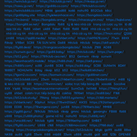
https://iwinclub.jp.net/
|
https://hitclubb.jp.net/
|
https://rikvipp.jp.net/
|
https://taixiu.jp.net/
|
https://go88b.co.com/
|
https://789club1.co.com/
|
https://iwinclub86.co.com/
|
MB66
|
good88
|
ko66
|
nohu90
|
B52Club
|
k8cc
|
https://go88play.site
|
https://tylekeonhacai.vin/
|
https://bongdaso.team/
|
https://7m.band/
|
https://bongdalu.army/
|
https://nhacaiuytin.moi/
|
https://kqbd.one/
|
https://bong88.se.net/
|
Bongdalu
|
fb88
|
tỷ lệ kèo nhà cái
|
trang cá cược uy tín
|
lô đề
|
app tài xỉu
|
fb88
|
vsbet
|
uk88
|
fabet
|
fb88
|
fb88
|
fb88
|
nhà cái uy tín
|
nhà cái uy tín
|
nhà cái uy tín
|
nhà cái uy tín
|
nhà cái uy tín
|
nhà cái uy tín
|
https://7mcn.voto/
|
QS88
|
cm88
|
https://qq88.media/
|
https://shbet.info/
|
https://ok99678.com/
|
77win
|
88XX
|
Rikvip
|
V9Bet
|
SC88
|
TẢI SUN WIN
|
Da88
|
Hitclub
|
Hitclub
|
https://ok9.watch/
|
https://fly88.deal/
|
https://trangcacuocbongda.bio/
|
hitclub
|
Z188
|
AO88
|
https://sunwin.guru/
|
https://go88.baby/
|
https://hitclub.cab/
|
https://iwin.page/
|
https://b52.you/
|
https://789club-ceo.net/
|
B52
|
Gemwin
|
rikvip
|
sunwin
|
https://keonhacai55.mobile/
|
https://hi88.chat/
|
https://ok9.press/
|
https://hi88fz.com/
|
sc88
|
Jun88
|
SC88
|
https://sc88.day/
|
SC88
|
SUNWIN
|
8DAY
|
188BET
|
NOHUWIN
|
8day
|
rikvip
|
b52
|
b52
|
https://hello88.kitchen/
|
https://1gom2.co.com/
|
https://bomwin.cn.com/
|
https://go88net.com/
|
https://b52club68.com/
|
23win
|
https://rikbet1.cn.com/
|
https://8xbetlt.com/
|
m88
|
tỷ
lệ kèo nhà cái
|
88I
|
https://78winni.net/
|
xoilac trực tiếp bóng đá
|
xoso66
|
Socolive
|
8XX
|
Vip66
|
https://keonhacai.international/
|
SumClub
|
IWIN68
|
https://79king1.fun/
|
uy88
|
shbet
|
colatv trực tiếp bóng đá
|
cakhia
|
789bet
|
https://ea88.bio/
|
F168
|
https://b52club.study/
|
79king
|
https://bl555.systems/
|
https://c168.markets/
|
https://shbetk.net/
|
90phut
|
https://78win01.bet/
|
KK55
|
https://92lotterycom.us/
|
EE88
|
EE88
|
https://78wingenz.com/
|
jun88
|
https://789bets.biz/
|
MM88
|
https://gg88.guru/
|
789club
|
789club
|
rikvip
|
gmnc
|
hitclub
|
gavangtv
|
FB88
|
fb88
|
u888
|
https://u888.photo/
|
game nổ hũ
|
nohu90
|
https://u888j.net/
|
https://vnsc88.net/
|
hitclub
|
tg88
|
https://789bethp.com/
|
SHBET
|
https://fly88.co.com/
|
U888
|
c168
|
https://c168mov.com/
|
https://f168.dad/
|
uu88
|
79king
|
https://trangcadobongda.uk.net/
|
https://b52club.to
|
68gb
|
go99
|
au88
|
88xx
|
NK88
|
au88
|
tg88
|
33win
|
tt88
|
mb88
|
33win
|
u888
|
mu88
|
go8
|
x88
|
123b
|
OPEN88
|