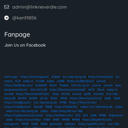
admin@linkneverdie.com
@ken19856
Fanpage
Join Us on Facebook
nettruyen
|
https://zinmanga.net
|
ufabet
|
truc tiep bong da
|
https://iwinclub.la/
|
Ku
casino
|
Ku11
|
xoilac tv
|
Fun88
|
kubet
|
sv388
|
https://sv368.direct/
|
sunwin
|
https://ee88vie.com/
|
Kubet88
|
78win
|
Thabet
|
nhà cái uy tín
|
sunwin
|
sunwin
|
kqxs
ketquaxoso3.com
|
nhà cái lô đề
|
https://keonhacai.football/
|
IWIN
|
78win
|
xoilac tv
|
xoso66
|
https://keonhacai55.bet/
|
rikvip
|
hitclub
|
sunwin
|
go88
|
socolive
|
Trực tiếp
bóng đá
|
Alo789
|
Ae888
|
xôi lạc
|
12bet
|
v9bet
|
https://keonhacai.fund/
|
vip66
|
Vip66
|
https://mb66p.com/
|
truc tiep bong da
|
VIP66
|
https://78winnh.net/
|
https://mb66q.com/
|
Xoso66
|
MB66
|
https://mb66.life/
|
colatv trực tiếp bóng đá
|
colatv
|
colatv truc tiep bong da
|
colatv
|
colatv bóng đá trực tiếp
|
https://tylekeonhacai.futbol/
|
https://bshbet.com/
|
b52
|
b52
|
xx88
|
RR88
|
thapcamtv
|
xoilac
|
https://sunwin1.bz/
|
XX88
|
XX88
|
MM88
|
MM88
|
https://bluphim5.com/
|
luongsontv
|
RR88
|
XX88
|
MB66
|
gavangtv
|
cakhiatv
|
https://go88fc.com/
|
trực tiếp