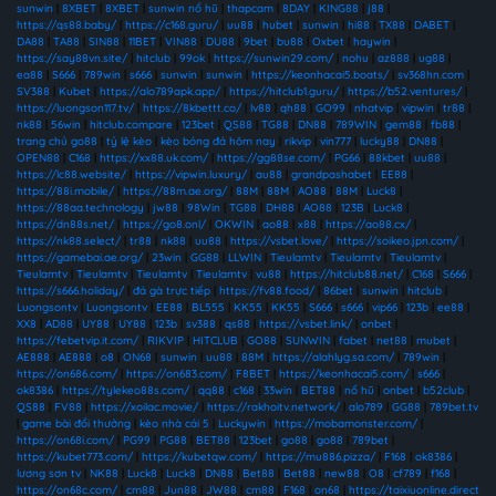
sunwin
|
8XBET
|
8XBET
|
sunwin nổ hũ
|
thapcam
|
8DAY
|
KING88
|
j88
|
https://qs88.baby/
|
https://c168.guru/
|
uu88
|
hubet
|
sunwin
|
hi88
|
TX88
|
DABET
|
DA88
|
TA88
|
SIN88
|
11BET
|
VIN88
|
DU88
|
9bet
|
bu88
|
Oxbet
|
haywin
|
https://say88vn.site/
|
hitclub
|
99ok
|
https://sunwin29.com/
|
nohu
|
az888
|
ug88
|
ea88
|
S666
|
789win
|
s666
|
sunwin
|
sunwin
|
https://keonhacai5.boats/
|
sv368hn.com
|
SV388
|
Kubet
|
https://alo789apk.app/
|
https://hitclub1.guru/
|
https://b52.ventures/
|
https://luongson117.tv/
|
https://8kbettt.co/
|
lv88
|
qh88
|
GO99
|
nhatvip
|
vipwin
|
tr88
|
nk88
|
56win
|
hitclub.compare
|
123bet
|
QS88
|
TG88
|
DN88
|
789WIN
|
gem88
|
fb88
|
trang chủ go88
|
tỷ lệ kèo
|
kèo bóng đá hôm nay
|
rikvip
|
vin777
|
lucky88
|
DN88
|
OPEN88
|
C168
|
https://xx88.uk.com/
|
https://gg88se.com/
|
PG66
|
88kbet
|
uu88
|
https://lc88.website/
|
https://vipwin.luxury/
|
au88
|
grandpashabet
|
EE88
|
https://88i.mobile/
|
https://88m.ae.org/
|
88M
|
88M
|
AO88
|
88M
|
Luck8
|
https://88aa.technology
|
jw88
|
98Win
|
TG88
|
DH88
|
AO88
|
123B
|
Luck8
|
https://dn88s.net/
|
https://go8.onl/
|
OKWIN
|
ao88
|
x88
|
https://ao88.cx/
|
https://nk88.select/
|
tr88
|
nk88
|
uu88
|
https://vsbet.love/
|
https://soikeo.jpn.com/
|
https://gamebai.ae.org/
|
23win
|
GG88
|
LLWIN
|
Tieulamtv
|
Tieulamtv
|
Tieulamtv
|
Tieulamtv
|
Tieulamtv
|
Tieulamtv
|
Tieulamtv
|
vu88
|
https://hitclub88.net/
|
C168
|
S666
|
https://s666.holiday/
|
đá gà trực tiếp
|
https://fv88.food/
|
86bet
|
sunwin
|
hitclub
|
Luongsontv
|
Luongsontv
|
EE88
|
BL555
|
KK55
|
KK55
|
S666
|
s666
|
vip66
|
123b
|
ee88
|
XX8
|
AD88
|
UY88
|
UY88
|
123b
|
sv388
|
qs88
|
https://vsbet.link/
|
onbet
|
https://febetvip.it.com/
|
RIKVIP
|
HITCLUB
|
GO88
|
SUNWIN
|
fabet
|
net88
|
mubet
|
AE888
|
AE888
|
o8
|
ON68
|
sunwin
|
uu88
|
88M
|
https://alahlyg.sa.com/
|
789win
|
https://on686.com/
|
https://on683.com/
|
F8BET
|
https://keonhacai5.com/
|
s666
|
ok8386
|
https://tylekeo88s.com/
|
qq88
|
c168
|
33win
|
BET88
|
nổ hũ
|
onbet
|
b52club
|
QS88
|
FV88
|
https://xoilac.movie/
|
https://rakhoitv.network/
|
alo789
|
GG88
|
789bet.tv
|
game bài đổi thưởng
|
kèo nhà cái 5
|
Luckywin
|
https://mobamonster.com/
|
https://on68i.com/
|
PG99
|
PG88
|
BET88
|
123bet
|
go88
|
go88
|
789bet
|
https://kubet773.com/
|
https://kubetqw.com/
|
https://mu886.pizza/
|
F168
|
ok8386
|
lương sơn tv
|
NK88
|
Luck8
|
Luck8
|
DN88
|
Bet88
|
Bet88
|
new88
|
O8
|
cf789
|
f168
|
https://on68c.com/
|
cm88
|
Jun88
|
JW88
|
cm88
|
F168
|
on68
|
https://taixiuonline.direct