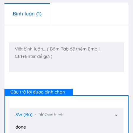
Bình luận
(1)
Câu trả lời được bình chọn
SW (Bá)
Quản trị viên
done