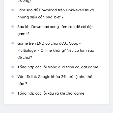
trường)
Làm sao để Download trên LinkNeverDie và
những điều cần phải biết ?
Sau khi Download xong, làm sao để cài đặt
game?
Game trên LND có chơi được Coop -
Multiplayer - Online không? Nếu có làm sao
để chơi?
Tổng hợp các lỗi trong quá trình cài đặt game
Vấn đề link Google khóa 24h, xử lý như thế
nào ?
Tổng hợp các lỗi xảy ra khi chơi game