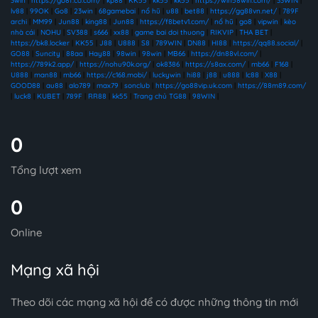
3win
|
https://go8f.co.com/
|
kp88
|
KK55
|
kk55
|
kk55
|
https://win58win.com/
|
33WIN
|
lv88
|
99OK
|
Go8
|
23win
|
68gamebai
|
nổ hũ
|
u88
|
bet88
|
https://gg88vn.net/
|
789F
archi
|
MM99
|
Jun88
|
king88
|
Jun88
|
https://f8betv1.com/
|
nổ hũ
|
go8
|
vipwin
|
kèo
nhà cái
|
NOHU
|
SV388
|
s666
|
xx88
|
game bai doi thuong
|
RIKVIP
|
THA BET
|
https://bk8.locker
|
KK55
|
J88
|
U888
|
S8
|
789WIN
|
DN88
|
HI88
|
https://qq88.social/
|
GO88
|
Suncity
|
88aa
|
Hay88
|
98win
|
98win
|
MB66
|
https://dn88vl.com/
|
https://789k2.app/
|
https://nohu90k.org/
|
ok8386
|
https://s8ax.com/
|
mb66
|
F168
|
U888
|
man88
|
mb66
|
https://c168.mobi/
|
luckywin
|
hi88
|
j88
|
u888
|
lc88
|
X88
|
GOOD88
|
au88
|
alo789
|
max79
|
sonclub
|
https://go88vip.uk.com
|
https://88m89.com/
|
luck8
|
KUBET
|
789F
|
RR88
|
kk55
|
Trang chủ TG88
|
98WIN
|
0
Tổng lượt xem
0
Online
Mạng xã hội
Theo dõi các mạng xã hội để có được những thông tin mới