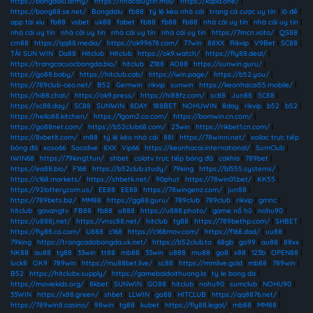
https://bongdalu.army/
|
https://nhacaiuytin.moi/
|
https://kqbd.one/
|
https://bong88.se.net/
|
Bongdalu
|
fb88
|
tỷ lệ kèo nhà cái
|
trang cá cược uy tín
|
lô đề
|
app tài xỉu
|
fb88
|
vsbet
|
uk88
|
fabet
|
fb88
|
fb88
|
fb88
|
nhà cái uy tín
|
nhà cái uy tín
|
nhà cái uy tín
|
nhà cái uy tín
|
nhà cái uy tín
|
nhà cái uy tín
|
https://7mcn.voto/
|
QS88
|
cm88
|
https://qq88.media/
|
https://ok99678.com/
|
77win
|
88XX
|
Rikvip
|
V9Bet
|
SC88
|
TẢI SUN WIN
|
Da88
|
Hitclub
|
Hitclub
|
https://ok9.watch/
|
https://fly88.deal/
|
https://trangcacuocbongda.bio/
|
hitclub
|
Z188
|
AO88
|
https://sunwin.guru/
|
https://go88.baby/
|
https://hitclub.cab/
|
https://iwin.page/
|
https://b52.you/
|
https://789club-ceo.net/
|
B52
|
Gemwin
|
rikvip
|
sunwin
|
https://keonhacai55.mobile/
|
https://hi88.chat/
|
https://ok9.press/
|
https://hi88fz.com/
|
sc88
|
Jun88
|
SC88
|
https://sc88.day/
|
SC88
|
SUNWIN
|
8DAY
|
188BET
|
NOHUWIN
|
8day
|
rikvip
|
b52
|
b52
|
https://hello88.kitchen/
|
https://1gom2.co.com/
|
https://bomwin.cn.com/
|
https://go88net.com/
|
https://b52club68.com/
|
23win
|
https://rikbet1.cn.com/
|
https://8xbetlt.com/
|
m88
|
tỷ lệ kèo nhà cái
|
88I
|
https://78winni.net/
|
xoilac trực tiếp
bóng đá
|
xoso66
|
Socolive
|
8XX
|
Vip66
|
https://keonhacai.international/
|
SumClub
|
IWIN68
|
https://79king1.fun/
|
shbet
|
colatv trực tiếp bóng đá
|
cakhia
|
789bet
|
https://ea88.bio/
|
F168
|
https://b52club.study/
|
79king
|
https://bl555.systems/
|
https://c168.markets/
|
https://shbetk.net/
|
90phut
|
https://78win01.bet/
|
KK55
|
https://92lotterycom.us/
|
EE88
|
EE88
|
https://78wingenz.com/
|
jun88
|
https://789bets.biz/
|
MM88
|
https://gg88.guru/
|
789club
|
789club
|
rikvip
|
gmnc
|
hitclub
|
gavangtv
|
FB88
|
fb88
|
u888
|
https://u888.photo/
|
game nổ hũ
|
nohu90
|
https://u888j.net/
|
https://vnsc88.net/
|
hitclub
|
tg88
|
https://789bethp.com/
|
SHBET
|
https://fly88.co.com/
|
U888
|
c168
|
https://c168mov.com/
|
https://f168.dad/
|
uu88
|
79king
|
https://trangcadobongda.uk.net/
|
https://b52club.to
|
68gb
|
go99
|
au88
|
88xx
|
NK88
|
au88
|
tg88
|
33win
|
tt88
|
mb88
|
33win
|
u888
|
mu88
|
go8
|
x88
|
123b
|
OPEN88
|
luck8
|
OK9
|
789win
|
https://mu88bet.live/
|
sc88
|
https://mmlive.gold
|
mb88
|
789win
|
B52
|
https://hitclubx.supply/
|
https://gamebaidoithuong.la
|
ty le bong da
|
https://moviekids.org/
|
8kbet
|
SUNWIN
|
GO88
|
hitclub
|
nohu90
|
sumclub
|
NOHU90
|
33WIN
|
https://x88.green/
|
shbet
|
LLWIN
|
go88
|
HITCLUB
|
https://qq8876.net/
|
https://789win8.casino/
|
98win
|
tg88
|
kubet
|
https://fly88.legal/
|
mb88
|
MM88
|