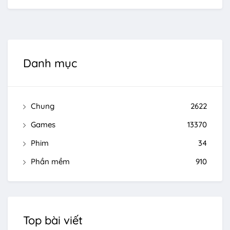
Danh mục
Chung
2622
Games
13370
Phim
34
Phần mềm
910
Top bài viết