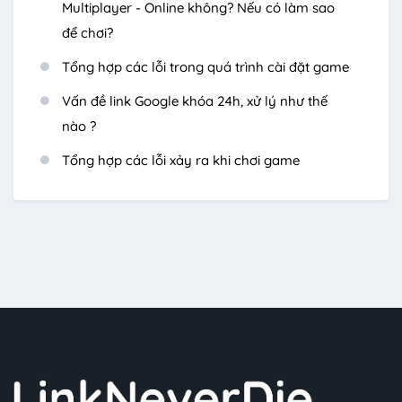
Multiplayer - Online không? Nếu có làm sao
để chơi?
Tổng hợp các lỗi trong quá trình cài đặt game
Vấn đề link Google khóa 24h, xử lý như thế
nào ?
Tổng hợp các lỗi xảy ra khi chơi game