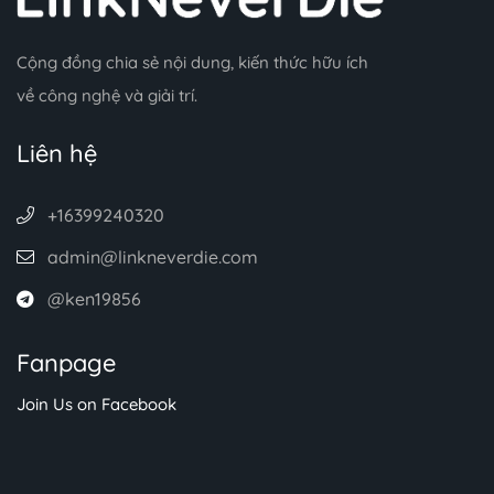
Cộng đồng chia sẻ nội dung, kiến thức hữu ích
về công nghệ và giải trí.
Liên hệ
+16399240320
admin@linkneverdie.com
@ken19856
Fanpage
Join Us on Facebook