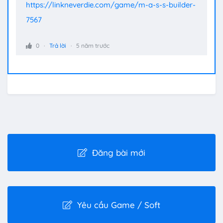
https://linkneverdie.com/game/m-a-s-s-builder-
7567
0
Trả lời
5 năm trước
Đăng bài mới
Yêu cầu Game / Soft