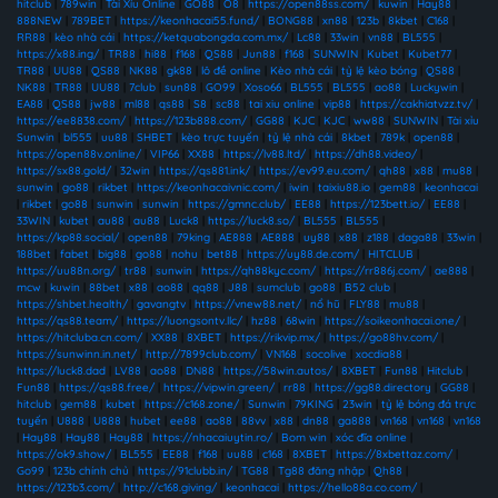
hitclub
|
789win
|
Tài Xỉu Online
|
GO88
|
O8
|
https://open88ss.com/
|
kuwin
|
Hay88
|
888NEW
|
789BET
|
https://keonhacai55.fund/
|
BONG88
|
xn88
|
123b
|
8kbet
|
C168
|
RR88
|
kèo nhà cái
|
https://ketquabongda.com.mx/
|
Lc88
|
33win
|
vn88
|
BL555
|
https://x88.ing/
|
TR88
|
hi88
|
f168
|
QS88
|
Jun88
|
f168
|
SUNWIN
|
Kubet
|
Kubet77
|
TR88
|
UU88
|
QS88
|
NK88
|
gk88
|
lô đề online
|
Kèo nhà cái
|
tỷ lệ kèo bóng
|
QS88
|
NK88
|
TR88
|
UU88
|
7club
|
sun88
|
GO99
|
Xoso66
|
BL555
|
BL555
|
ao88
|
Luckywin
|
EA88
|
QS88
|
jw88
|
ml88
|
qs88
|
S8
|
sc88
|
tai xiu online
|
vip88
|
https://cakhiatvzz.tv/
|
https://ee8838.com/
|
https://123b888.com/
|
GG88
|
KJC
|
KJC
|
ww88
|
SUNWIN
|
Tài xỉu
Sunwin
|
bl555
|
uu88
|
SHBET
|
kèo trực tuyến
|
tỷ lệ nhà cái
|
8kbet
|
789k
|
open88
|
https://open88v.online/
|
VIP66
|
XX88
|
https://lv88.ltd/
|
https://dh88.video/
|
https://sx88.gold/
|
32win
|
https://qs881.ink/
|
https://ev99.eu.com/
|
qh88
|
x88
|
mu88
|
sunwin
|
go88
|
rikbet
|
https://keonhacaivnic.com/
|
iwin
|
taixiu88.io
|
gem88
|
keonhacai
|
rikbet
|
go88
|
sunwin
|
sunwin
|
https://gmnc.club/
|
EE88
|
https://123bett.io/
|
EE88
|
33WIN
|
kubet
|
au88
|
au88
|
Luck8
|
https://luck8.so/
|
BL555
|
BL555
|
https://kp88.social/
|
open88
|
79king
|
AE888
|
AE888
|
uy88
|
x88
|
z188
|
daga88
|
33win
|
188bet
|
fabet
|
big88
|
go88
|
nohu
|
bet88
|
https://uy88.de.com/
|
HITCLUB
|
https://uu88n.org/
|
tr88
|
sunwin
|
https://qh88kyc.com/
|
https://rr886j.com/
|
ae888
|
mcw
|
kuwin
|
88bet
|
x88
|
ao88
|
qq88
|
J88
|
sumclub
|
go88
|
B52 club
|
https://shbet.health/
|
gavangtv
|
https://vnew88.net/
|
nổ hũ
|
FLY88
|
mu88
|
https://qs88.team/
|
https://luongsontv.llc/
|
hz88
|
68win
|
https://soikeonhacai.one/
|
https://hitcluba.cn.com/
|
XX88
|
8XBET
|
https://rikvip.mx/
|
https://go88hv.com/
|
https://sunwinn.in.net/
|
http://7899club.com/
|
VN168
|
socolive
|
xocdia88
|
https://luck8.dad
|
LV88
|
ao88
|
DN88
|
https://58win.autos/
|
8XBET
|
Fun88
|
Hitclub
|
Fun88
|
https://qs88.free/
|
https://vipwin.green/
|
rr88
|
https://gg88.directory
|
GG88
|
hitclub
|
gem88
|
kubet
|
https://c168.zone/
|
Sunwin
|
79KING
|
23win
|
tỷ lệ bóng đá trực
tuyến
|
U888
|
U888
|
hubet
|
ee88
|
ao88
|
88vv
|
x88
|
dn88
|
ga888
|
vn168
|
vn168
|
vn168
|
Hay88
|
Hay88
|
Hay88
|
https://nhacaiuytin.ro/
|
Bom win
|
xóc đĩa online
|
https://ok9.show/
|
BL555
|
EE88
|
f168
|
uu88
|
c168
|
8XBET
|
https://8xbettaz.com/
|
Go99
|
123b chính chủ
|
https://91clubb.in/
|
TG88
|
Tg88 đăng nhập
|
Qh88
|
https://123b3.com/
|
http://c168.giving/
|
keonhacai
|
https://hello88a.co.com/
|