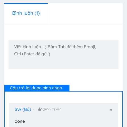
Bình luận
(1)
Câu trả lời được bình chọn
SW (Bá)
Quản trị viên
done