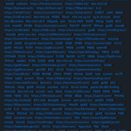
|
bet88
|
cakhiatv
|
https://hitclub.website/
|
https://rikbet.ltd/
|
kèo nhà cái
|
https://bomwin.tech/
|
https://b78win.net/
|
https://f8beta2.me/
|
KJC
|
https://rikvip97.art/
|
https://sunwin97.art/
|
https://kclub.team/
|
SHBET
|
xx88
|
8kbet
|
https://rr88.se.net/
|
kèo nhà cái
|
RR88
|
78win
|
nha cai uy tin
|
ty le ca cuoc
|
7mcn
|
Xóc đĩa online
|
Kèo nhà cái 5
|
88goals
|
iwin
|
Tài xỉu MD5
|
1GOM
|
Rikvip
|
Go88
|
B52
club
|
max88
|
MM88
|
https://iwinclub.ru.com/
|
RIKVIP
|
RIKVIP
|
789win
|
go88
|
xoso66
|
https://cm88.dad/
|
https://hi88.uno/
|
https://iwin.sa.com/
|
go88
|
https://mm88.press/
|
Xoso66
|
phim sex vlxx
|
https://xx88brand.com/
|
https://b52club.sa.com/
|
https://sunwin19.cn.com/
|
https://keonhacai.gdn/
|
https://789clubb.one/
|
iwinclub
|
bin88
|
GG88
|
tải game daominhha
|
GG88
|
XX88
|
RR88
|
https://sunwin.talk/
|
nổ hũ
|
go88
|
Hitclub
|
PG99
|
https://pg66.us.com/
|
MB66
|
Jun88
|
MB66
|
open88
|
https://f168slot.com/
|
https://open886.com/
|
https://open88.today/
|
MB66
|
Sv368
|
OPEN88
|
PG99
|
https://hi88s.com/
|
FLY88
|
Bet88
|
nn777
|
MB66
|
https://fly88.uno/
|
789win
|
vaobet
|
SC88
|
GO88
|
dt68
|
kèo nhà cái
|
https://sunwin99.ceo/
|
https://go88.deal/
|
https://hitclubsbs.jp.net/
|
https://keonhacai.voto/
|
GG88
|
https://gg88.co.com/
|
gem88
|
B52
|
nổ hũ
|
https://tylekeonhacai.life/
|
https://new88.biz/
|
PG88
|
Bet168
|
23win
|
RR88
|
Hitclub
|
Go88
|
Iwin
|
sunwin
|
win79
|
V9bet
|
kqbd
|
sunwin
|
33win
|
https://8kbet.org/
|
https://keonhacaitop.com/
|
https://manclub99.com/
|
Bomwin
|
https://keonhacai95.com/
|
xx88
|
go88
|
b52
|
789club
|
rikvip
|
go88
|
hitclub
|
socolive
|
nổ hũ
|
tài xỉu online
|
game bài đổi thưởng
|
b52club
|
kèo nhà cái
|
sunwin
|
iwin
|
i9bet
|
https://rr88it.com/
|
FB88
|
FB88
|
FB88
|
FB88
|
FB88
|
b52
|
https://789clubze.win/
|
RR88
|
สล็อต
|
https://luphim.com/
|
79KING
|
https://kjc.football/
|
B52 club
|
Bong88
|
Sunwin
|
xem phim fun
|
ae888
|
CM88
|
https://88aa.actor/
|
https://b52club.money/
|
Max88
|
go88
|
https://keobongda.cafe/
|
uu88
|
KJC
|
https://cm88.vision/
|
open88
|
https://new88.market/
|
https://28bet.blue/
|
78Win
|
789club
|
7m
|
https://hi88c.com/
|
https://f8bet.dental/
|
go88
|
Socolive
|
F168
|
FB88
|
socolive1 com
|
https://thienhabet.ru.com/
|
E88
|
https://www.fly888.club/
|
hitclub
|
hitclub
|
https://mu88.help/
|
https://sunwinn.za.com/
|
https://go881.jp.net/
|
https://lodeonline.gb.net/
|
Nổ hũ
|
https://bom.win/
|
Ngonclub
|
f168
|
33win
|
https://bongdalu88.co/
|
kèo nhà cái
|
net88
|
iwinclub
|
manclub
|
GMNC
|
Nohu90
|
cm88