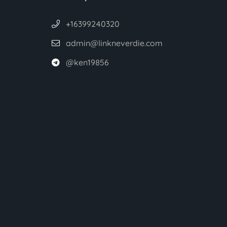
+16399240320
admin@linkneverdie.com
@ken19856