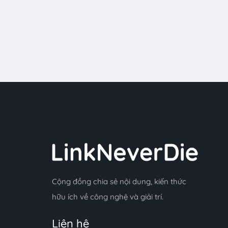
Cộng đồng chia sẻ nội dung, kiến thức
hữu ích về công nghệ và giải trí.
Liên hệ