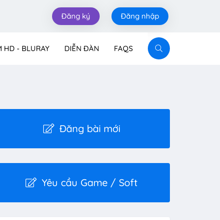
Đăng ký
Đăng nhập
M HD - BLURAY
DIỄN ĐÀN
FAQS
Đăng bài mới
Yêu cầu Game / Soft