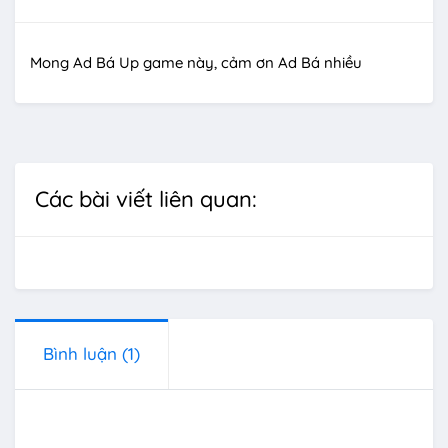
Mong Ad Bá Up game này, cảm ơn Ad Bá nhiều
Các bài viết liên quan:
Bình luận
(1)