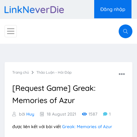
Đăng nhập
Trang chủ
Thảo Luận - Hỏi Đáp
[Request Game] Greak:
Memories of Azur
bởi
Huy
18 August 2021
1587
1
được liên kết với bài viết
Greak: Memories of Azur