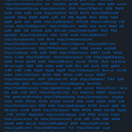
https://keonhacaivnic.com/
|
iwin
|
taixiu88.io
|
gem88
|
keonhacai
|
rikbet
|
go88
|
sunwin
|
https://sunwin07sh.org
|
https://gmnc.club/
|
EE88
|
https://123bett.io/
|
EE88
|
33WIN
|
kubet
|
au88
|
au88
|
Luck8
|
https://luck8.so/
|
BL555
|
BL555
|
https://kp88.social/
|
open88
|
79king
|
AE888
|
AE888
|
uy88
|
x88
|
z188
|
daga88
|
33win
|
188bet
|
fabet
|
big88
|
go88
|
nohu
|
bet88
|
https://uy88.de.com/
|
HITCLUB
|
https://uu88n.org/
|
tr88
|
sunwin
|
https://qh88kyc.com/
|
https://rr886j.com/
|
ae888
|
mcw
|
kuwin
|
88bet
|
x88
|
ao88
|
qq88
|
J88
|
sumclub
|
go88
|
B52 club
|
https://shbet.health/
|
33win
|
99ok
|
gavangtv
|
https://vnew88.net/
|
nohu
|
FLY88
|
mu88
|
https://qs88.team/
|
https://luongsontv.llc/
|
hz88
|
68win
|
https://soikeonhacai.one/
|
https://hitcluba.cn.com/
|
XX88
|
8XBET
|
https://rikvip.mx/
|
https://go88hv.com/
|
https://sunwinn.in.net/
|
http://7899club.com/
|
Uy88
|
VN168
|
socolive
|
xocdia88
|
https://luck8.dad
|
LV88
|
ao88
|
DN88
|
https://58win.autos/
|
8XBET
|
Fun88
|
Hitclub
|
68win
|
Fun88
|
https://qs88.free/
|
https://vipwin.green/
|
rr88
|
https://gg88.directory
|
GG88
|
hitclub
|
gem88
|
kubet
|
https://c168.zone/
|
Sunwin
|
79KING
|
23win
|
tỷ lệ bóng
đá trực tuyến
|
U888
|
U888
|
hubet
|
ee88
|
ao88
|
88vv
|
x88
|
23win
|
dn88
|
ga888
|
vn168
|
vn168
|
vn168
|
Hay88
|
Hay88
|
Hay88
|
https://nhacaiuytin.ro/
|
Bom win
|
xóc đĩa
online
|
https://ok9.show/
|
BL555
|
EE88
|
789win
|
uu88
|
sunwin
|
8XBET
|
https://8xbettaz.com/
|
Go99
|
123b chính chủ
|
AO88
|
https://91clubb.in/
|
TG88
|
Tg88
đăng nhập
|
Qh88
|
https://123b3.com/
|
http://c168.giving/
|
keonhacai
|
https://hello88a.co.com/
|
https://gameb52.app
|
Jun88
|
sunwin
|
https://7m.vin/
|
Game
Bài
|
qs88
|
vn88
|
88VV
|
https://hay-88.in.net/
|
KJC
|
kubetvi.co
|
8KBET
|
lương sơn tv
|
F168
|
game bài đổi thưởng
|
https://789club1.today
|
https://sunwing.jp.net/
|
nowgoal
|
8xbet
|
WE88
|
789club
|
hitclub
|
b52club
|
iwinclub
|
rikvip
|
net88
|
max88
|
bin88
|
sc88
|
https://hitclub9.it.com/
|
XX88
|
dn88
|
https://go8f.design/
|
BL555
|
Sunwin
|
qq88
|
Xóc
đĩa online
|
twin68
|
23WIN
|
https://55club.pro/
|
MB66
|
MMOO
|
HM88
|
Open88
|
Hay88
|
UY88
|
ALO789
|
68gamebai
|
https://uu88.nagoya/
|
sc88
|
RR88
|
b52club
|
Kubet
|
https://zowin.it.com
|
O8
|
https://sunwinvv.com/
|
bj 88
|
J188
|
UU88
|
nk88
|
ae888
|
xoso66
|
ee88
|
kqxs.vip
|
https://u888.gallery/
|
QS88
|
https://uy88.com.de/
|
https://uy88.in.net/
|
https://ea88.mex.com/
|
KJC
|
https://hbet.red/
|
LLwin
|