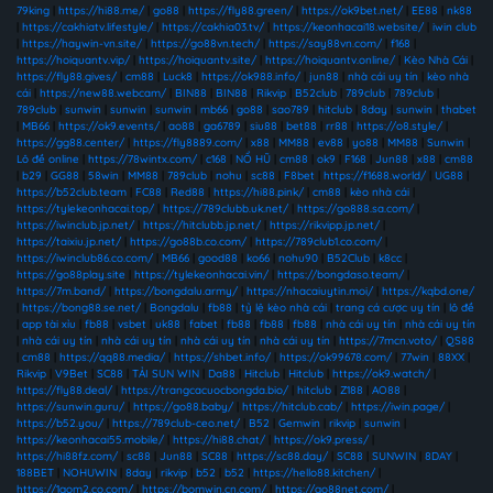
79king
|
https://hi88.me/
|
go88
|
https://fly88.green/
|
https://ok9bet.net/
|
EE88
|
nk88
|
https://cakhiatv.lifestyle/
|
https://cakhia03.tv/
|
https://keonhacai18.website/
|
iwin club
|
https://haywin-vn.site/
|
https://go88vn.tech/
|
https://say88vn.com/
|
f168
|
https://hoiquantv.vip/
|
https://hoiquantv.site/
|
https://hoiquantv.online/
|
Kèo Nhà Cái
|
https://fly88.gives/
|
cm88
|
Luck8
|
https://ok988.info/
|
jun88
|
nhà cái uy tín
|
kèo nhà
cái
|
https://new88.webcam/
|
BIN88
|
BIN88
|
Rikvip
|
B52club
|
789club
|
789club
|
789club
|
sunwin
|
sunwin
|
sunwin
|
mb66
|
go88
|
sao789
|
hitclub
|
8day
|
sunwin
|
thabet
|
MB66
|
https://ok9.events/
|
ao88
|
ga6789
|
siu88
|
bet88
|
rr88
|
https://o8.style/
|
https://gg88.center/
|
https://fly8889.com/
|
x88
|
MM88
|
ev88
|
yo88
|
MM88
|
Sunwin
|
Lô đề online
|
https://78wintx.com/
|
c168
|
NỔ HŨ
|
cm88
|
ok9
|
F168
|
Jun88
|
x88
|
cm88
|
b29
|
GG88
|
58win
|
MM88
|
789club
|
nohu
|
sc88
|
F8bet
|
https://f1688.world/
|
UG88
|
https://b52club.team
|
FC88
|
Red88
|
https://hi88.pink/
|
cm88
|
kèo nhà cái
|
https://tylekeonhacai.top/
|
https://789clubb.uk.net/
|
https://go888.sa.com/
|
https://iwinclub.jp.net/
|
https://hitclubb.jp.net/
|
https://rikvipp.jp.net/
|
https://taixiu.jp.net/
|
https://go88b.co.com/
|
https://789club1.co.com/
|
https://iwinclub86.co.com/
|
MB66
|
good88
|
ko66
|
nohu90
|
B52Club
|
k8cc
|
https://go88play.site
|
https://tylekeonhacai.vin/
|
https://bongdaso.team/
|
https://7m.band/
|
https://bongdalu.army/
|
https://nhacaiuytin.moi/
|
https://kqbd.one/
|
https://bong88.se.net/
|
Bongdalu
|
fb88
|
tỷ lệ kèo nhà cái
|
trang cá cược uy tín
|
lô đề
|
app tài xỉu
|
fb88
|
vsbet
|
uk88
|
fabet
|
fb88
|
fb88
|
fb88
|
nhà cái uy tín
|
nhà cái uy tín
|
nhà cái uy tín
|
nhà cái uy tín
|
nhà cái uy tín
|
nhà cái uy tín
|
https://7mcn.voto/
|
QS88
|
cm88
|
https://qq88.media/
|
https://shbet.info/
|
https://ok99678.com/
|
77win
|
88XX
|
Rikvip
|
V9Bet
|
SC88
|
TẢI SUN WIN
|
Da88
|
Hitclub
|
Hitclub
|
https://ok9.watch/
|
https://fly88.deal/
|
https://trangcacuocbongda.bio/
|
hitclub
|
Z188
|
AO88
|
https://sunwin.guru/
|
https://go88.baby/
|
https://hitclub.cab/
|
https://iwin.page/
|
https://b52.you/
|
https://789club-ceo.net/
|
B52
|
Gemwin
|
rikvip
|
sunwin
|
https://keonhacai55.mobile/
|
https://hi88.chat/
|
https://ok9.press/
|
https://hi88fz.com/
|
sc88
|
Jun88
|
SC88
|
https://sc88.day/
|
SC88
|
SUNWIN
|
8DAY
|
188BET
|
NOHUWIN
|
8day
|
rikvip
|
b52
|
b52
|
https://hello88.kitchen/
|
https://1gom2.co.com/
|
https://bomwin.cn.com/
|
https://go88net.com/
|