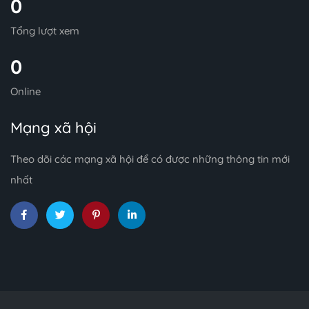
0
Tổng lượt xem
0
Online
Mạng xã hội
Theo dõi các mạng xã hội để có được những thông tin mới
nhất