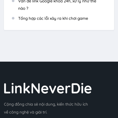
Vấn đề link Google khóa 24h, xử lý như thế
nào ?
Tổng hợp các lỗi xảy ra khi chơi game
Cộng đồng chia sẻ nội dung, kiến thức hữu ích
về công nghệ và giải trí.