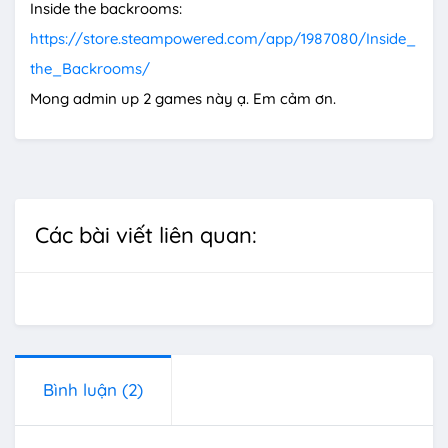
Inside the backrooms:
https://store.steampowered.com/app/1987080/Inside_
the_Backrooms/
Mong admin up 2 games này ạ. Em cảm ơn.
Các bài viết liên quan:
Bình luận
(2)