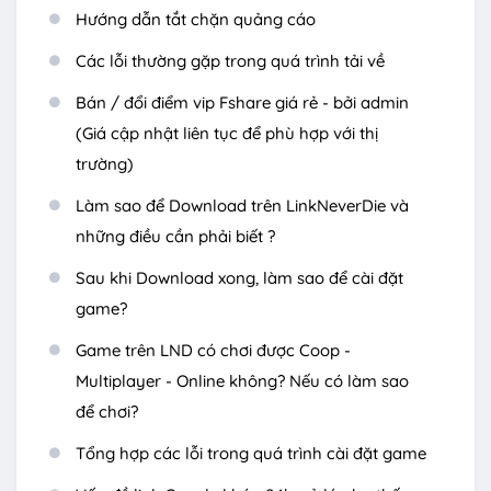
Hướng dẫn tắt chặn quảng cáo
Các lỗi thường gặp trong quá trình tải về
Bán / đổi điểm vip Fshare giá rẻ - bởi admin
(Giá cập nhật liên tục để phù hợp với thị
trường)
Làm sao để Download trên LinkNeverDie và
những điều cần phải biết ?
Sau khi Download xong, làm sao để cài đặt
game?
Game trên LND có chơi được Coop -
Multiplayer - Online không? Nếu có làm sao
để chơi?
Tổng hợp các lỗi trong quá trình cài đặt game