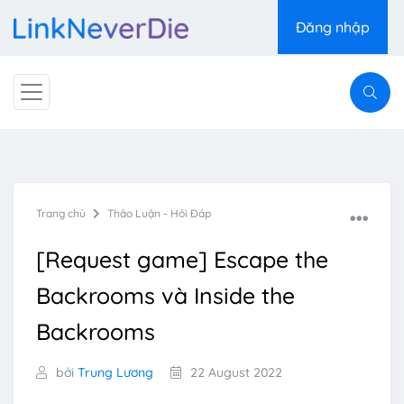
Đăng nhập
Trang chủ
Thảo Luận - Hỏi Đáp
[Request game] Escape the
Backrooms và Inside the
Backrooms
bởi
Trung Lương
22 August 2022