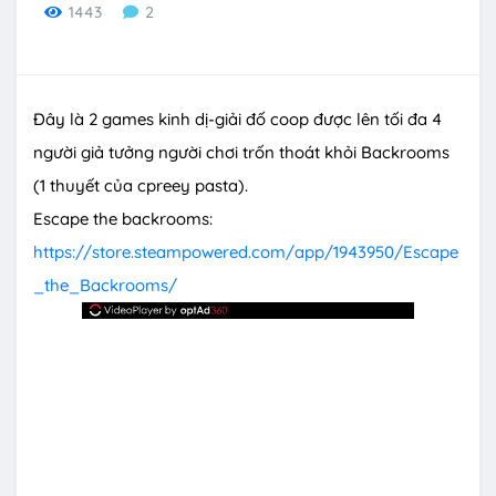
1443
2
Đây là 2 games kinh dị-giải đố coop được lên tối đa 4
người giả tưởng người chơi trốn thoát khỏi Backrooms
(1 thuyết của cpreey pasta).
Escape the backrooms:
https://store.steampowered.com/app/1943950/Escape
_the_Backrooms/