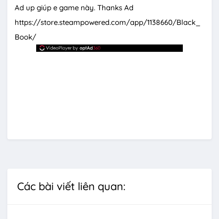
Ad up giúp e game này. Thanks Ad
https://store.steampowered.com/app/1138660/Black_
Book/
Các bài viết liên quan: