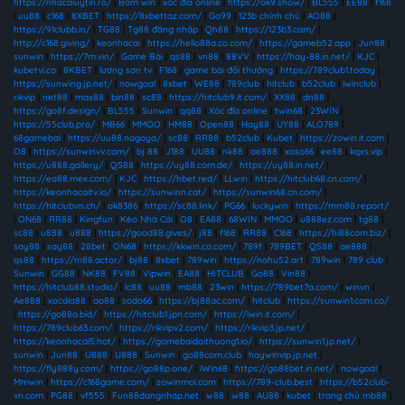
https://nhacaiuytin.ro/
|
Bom win
|
xóc đĩa online
|
https://ok9.show/
|
BL555
|
EE88
|
f168
|
uu88
|
c168
|
8XBET
|
https://8xbettaz.com/
|
Go99
|
123b chính chủ
|
AO88
|
https://91clubb.in/
|
TG88
|
Tg88 đăng nhập
|
Qh88
|
https://123b3.com/
|
http://c168.giving/
|
keonhacai
|
https://hello88a.co.com/
|
https://gameb52.app
|
Jun88
|
sunwin
|
https://7m.vin/
|
Game Bài
|
qs88
|
vn88
|
88VV
|
https://hay-88.in.net/
|
KJC
|
kubetvi.co
|
8KBET
|
lương sơn tv
|
F168
|
game bài đổi thưởng
|
https://789club1.today
|
https://sunwing.jp.net/
|
nowgoal
|
8xbet
|
WE88
|
789club
|
hitclub
|
b52club
|
iwinclub
|
rikvip
|
net88
|
max88
|
bin88
|
sc88
|
https://hitclub9.it.com/
|
XX88
|
dn88
|
https://go8f.design/
|
BL555
|
Sunwin
|
qq88
|
Xóc đĩa online
|
twin68
|
23WIN
|
https://55club.pro/
|
MB66
|
MMOO
|
HM88
|
Open88
|
Hay88
|
UY88
|
ALO789
|
68gamebai
|
https://uu88.nagoya/
|
sc88
|
RR88
|
b52club
|
Kubet
|
https://zowin.it.com
|
O8
|
https://sunwinvv.com/
|
bj 88
|
J188
|
UU88
|
nk88
|
ae888
|
xoso66
|
ee88
|
kqxs.vip
|
https://u888.gallery/
|
QS88
|
https://uy88.com.de/
|
https://uy88.in.net/
|
https://ea88.mex.com/
|
KJC
|
https://hbet.red/
|
LLwin
|
https://hitclub68.cn.com/
|
https://keonhacaitv.io/
|
https://sunwinn.cat/
|
https://sunwin68.cn.com/
|
https://hitclubvn.ch/
|
ok8386
|
https://sc88.link/
|
PG66
|
luckywin
|
https://mm88.report/
|
ON68
|
RR88
|
Kingfun
|
Kèo Nhà Cái
|
O8
|
EA88
|
68WIN
|
MMOO
|
u888ez.com
|
tg88
|
sc88
|
u888
|
u888
|
https://good88.gives/
|
j88
|
f168
|
RR88
|
C168
|
https://hi88com.biz/
|
say88
|
say88
|
28bet
|
ON68
|
https://kkwin.co.com/
|
789f
|
789BET
|
QS88
|
ae888
|
qs88
|
https://m88.actor/
|
bj88
|
8xbet
|
789win
|
https://nohu52.art
|
789win
|
789 club
|
Sunwin
|
GG88
|
NK88
|
FV88
|
Vipwin
|
EA88
|
HITCLUB
|
Go88
|
Vin88
|
https://hitclub88.studio/
|
lc88
|
uu88
|
mb88
|
23win
|
https://789bet7a.com/
|
winvn
|
Ae888
|
xocdia88
|
ao88
|
sodo66
|
https://bj88ac.com/
|
hitclub
|
https://sunwin1.com.co/
|
https://go88a.bid/
|
https://hitclub1.jpn.com/
|
https://iwin.it.com/
|
https://789club63.com/
|
https://rikvipv2.com/
|
https://rikvip3.jp.net/
|
https://keonhacai5.hot/
|
https://gamebaidoithuong1.io/
|
https://sunwin1.jp.net/
|
sunwin
|
Jun88
|
U888
|
U888
|
Sunwin
|
go88com.club
|
haywinvip.jp.net
|
https://fly888y.com/
|
https://go88p.one/
|
iWin68
|
https://go88bet.in.net/
|
nowgoal
|
Mmwin
|
https://c168game.com/
|
zowinmoi.com
|
https://789-club.best
|
https://b52club-
vn.com
|
PG88
|
vf555
|
Fun88dangnhap.net
|
w88
|
w88
|
AU88
|
kubet
|
trang chủ mb88
|