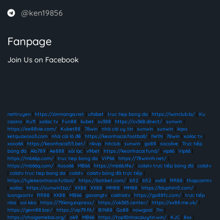
@ken19856
Fanpage
Join Us on Facebook
nettruyen
|
https://zinmanga.net
|
ufabet
|
truc tiep bong da
|
https://iwinclub.la/
|
Ku
casino
|
Ku11
|
xoilac tv
|
Fun88
|
kubet
|
sv388
|
https://sv368.direct/
|
sunwin
|
https://ee88vie.com/
|
Kubet88
|
78win
|
nhà cái uy tín
|
sunwin
|
sunwin
|
kqxs
ketquaxoso3.com
|
nhà cái lô đề
|
https://keonhacai.football/
|
IWIN
|
78win
|
xoilac tv
|
xoso66
|
https://keonhacai55.bet/
|
rikvip
|
hitclub
|
sunwin
|
go88
|
socolive
|
Trực tiếp
bóng đá
|
Alo789
|
Ae888
|
xôi lạc
|
v9bet
|
https://keonhacai.fund/
|
vip66
|
Vip66
|
https://mb66p.com/
|
truc tiep bong da
|
VIP66
|
https://78winnh.net/
|
https://mb66q.com/
|
Xoso66
|
MB66
|
https://mb66.life/
|
colatv trực tiếp bóng đá
|
colatv
|
colatv truc tiep bong da
|
colatv
|
colatv bóng đá trực tiếp
|
https://tylekeonhacai.futbol/
|
https://bshbet.com/
|
b52
|
b52
|
xx88
|
RR88
|
thapcamtv
|
xoilac
|
https://sunwin1.bz/
|
XX88
|
XX88
|
MM88
|
MM88
|
https://bluphim5.com/
|
luongsontv
|
RR88
|
XX88
|
MB66
|
gavangtv
|
cakhiatv
|
https://go88fc.com/
|
trực tiếp
nba
|
soi kèo
|
https://79king.express/
|
https://ok365.center/
|
https://xx88.me.uk/
|
https://gem88.bar/
|
https://vip79.fit/
|
BIN88
|
Go88
|
nowgoal
|
7m
|
https://choigamebai.org/
|
ok9
|
MB66
|
https://top10nhacaiuytin.win/
|
KJC
|
8xx
|