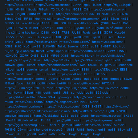
33WIN
|
https://x88.green/
|
shbet
|
LLWIN
|
789win
|
go88
|
HITCLUB
|
https://qq8876.net/
|
https://789win8.casino/
|
98win
|
tg88
|
kubet
|
https://fly88.legal/
|
mb88
|
MM88
|
hitclub
|
789win
|
Tài Xỉu Online
|
GO88
|
O8
|
https://open88ss.com/
|
kuwin
|
Hay88
|
888NEW
|
789BET
|
https://keonhacai55.fund/
|
BONG88
|
xn88
|
123b
|
8kbet
|
C168
|
RR88
|
kèo nhà cái
|
https://ketquabongda.com.mx/
|
Lc88
|
33win
|
vn88
|
BL555
|
https://x88.ing/
|
TR88
|
hi88
|
f168
|
https://x88.channel/
|
QS88
|
Jun88
|
f168
|
uy88
|
SUNWIN
|
Kubet
|
Kubet77
|
TR88
|
UU88
|
QS88
|
NK88
|
gk88
|
lô đề online
|
Kèo
nhà cái
|
tỷ lệ kèo bóng
|
QS88
|
NK88
|
TR88
|
UU88
|
7club
|
sun88
|
GO99
|
Xoso66
|
BL555
|
BL555
|
ao88
|
Luckywin
|
EA88
|
QS88
|
jw88
|
ml88
|
qs88
|
S8
|
sc88
|
tai xiu
online
|
vip88
|
https://cakhiatvzz.tv/
|
https://ee8838.com/
|
https://123b888.com/
|
GG88
|
KJC
|
KJC
|
ww88
|
SUNWIN
|
Tài xỉu Sunwin
|
bl555
|
uu88
|
SHBET
|
kèo trực
tuyến
|
tỷ lệ nhà cái
|
8kbet
|
789k
|
open88
|
https://open88v.online/
|
GO99
|
ON68
|
NOHU90
|
GO99
|
DN88
|
LV88
|
VIP66
|
XX88
|
https://lv88.ltd/
|
https://dh88.video/
|
https://sx88.gold/
|
32win
|
https://qs881.ink/
|
https://ev99.eu.com/
|
qh88
|
x88
|
mu88
|
sunwin
|
go88
|
rikbet
|
https://keonhacaivnic.com/
|
iwin
|
taixiu88.io
|
gem88
|
keonhacai
|
rikbet
|
go88
|
sunwin
|
sunwin
|
https://gmnc.club/
|
EE88
|
https://123bett.io/
|
EE88
|
33WIN
|
kubet
|
au88
|
au88
|
Luck8
|
https://luck8.so/
|
BL555
|
BL555
|
https://kp88.social/
|
open88
|
79king
|
AE888
|
AE888
|
uy88
|
x88
|
z188
|
daga88
|
33win
|
188bet
|
fabet
|
big88
|
go88
|
nohu
|
bet88
|
https://uy88.de.com/
|
HITCLUB
|
https://uu88n.org/
|
tr88
|
sunwin
|
https://qh88kyc.com/
|
https://rr886j.com/
|
ae888
|
mcw
|
kuwin
|
88bet
|
x88
|
ao88
|
qq88
|
J88
|
sumclub
|
go88
|
B52 club
|
https://shbet.health/
|
33win
|
99ok
|
gavangtv
|
https://vnew88.net/
|
nổ hũ
|
FLY88
|
mu88
|
https://qs88.team/
|
https://luongsontv.llc/
|
hz88
|
68win
|
https://soikeonhacai.one/
|
https://hitcluba.cn.com/
|
XX88
|
8XBET
|
https://rikvip.mx/
|
https://go88hv.com/
|
https://sunwinn.in.net/
|
http://7899club.com/
|
Uy88
|
VN168
|
socolive
|
xocdia88
|
https://luck8.dad
|
LV88
|
ao88
|
DN88
|
https://58win.autos/
|
8XBET
|
Fun88
|
Hitclub
|
68win
|
Fun88
|
https://qs88.free/
|
https://vipwin.green/
|
rr88
|
https://gg88.directory
|
GG88
|
hitclub
|
gem88
|
kubet
|
https://c168.zone/
|
Sunwin
|
79KING
|
23win
|
tỷ lệ bóng đá trực tuyến
|
U888
|
U888
|
hubet
|
ee88
|
ao88
|
88vv
|
x88
|
23win
|
dn88
|
ga888
|
vn168
|
vn168
|
vn168
|
Hay88
|
Hay88
|
Hay88
|