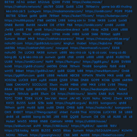
BET88
|
nổ hũ
|
onbet
|
b52club
|
QS88
|
FV88
|
https://xoilac.movie/
|
https://rakhoitv.network/
|
alo789
|
GG88
|
Go88
|
LC88
|
789bet.tv
|
game bài đổi thưởng
|
kèo nhà cái 5
|
Luckywin
|
https://mobamonster.com/
|
https://on68i.com/
|
PG99
|
PG88
|
BET88
|
123bet
|
go88
|
go88
|
789bet
|
https://kubet773.com/
|
https://kubetqw.com/
|
https://mu886.pizza/
|
F168
|
ok8386
|
LX88
|
lương sơn tv
|
SV66
|
NK88
|
Luck8
|
Luck8
|
DN88
|
Bet88
|
Bet88
|
new88
|
O8
|
cf789
|
f168
|
https://on68c.com/
|
cm88
|
Jun88
|
JW88
|
cm88
|
F168
|
on68
|
https://taixiuonline.direct
|
w88
|
rikvip
|
HZ88
|
LX88
|
u888
|
jw88
|
lv88
|
98win
|
ml88.vegas
|
VIP66
|
mv66
|
ml88
|
luck8
|
S666
|
789bet
|
qq88
|
Sunwin
|
8kbet
|
MK8
|
https://cakhiatv.express/
|
39bet
|
https://nhacaiuytin88.ae.org/
|
nohu90 com
|
https://go88club.ru.com/
|
kingfun
|
thabet
|
https://kqbd.mx
|
PG88
|
ok8386
|
https://cakhiatv365.com/
|
nowgoal
|
https://keonhacai5.ru.com/
|
EE88
|
nohu90
|
7m
|
LUCK8
|
NK88
|
sunwin
|
u888
|
kèo nhà cái
|
tỷ lệ cá cược
|
trang cá độ
bóng đá
|
tỷ lệ kèo nhà cái
|
sunwin
|
go88
|
cf68
|
cm88
|
u888
|
u888
|
qh88
|
KUBET88
|
UU88
|
https://on682.com/
|
Na99
|
https://llwin.you/
|
https://gg88.you/
|
BJ88
|
SV888
|
luck8
|
https://gk88-z1.com/
|
ok8386
|
ON68
|
789win
|
TK688
|
bongdalu
|
fb88
|
m88
|
win55
|
86bet
|
https://go88v2.net/
|
qs88
|
GG88
|
lv88
|
https://new88pm.com/
|
On68
|
https://gg88fun.com
|
go88
|
U888
|
Hello88
|
ABC88
|
VIPWIN
|
78WIN
|
MK8
|
on68
|
s66
|
XOSO66
|
LUCK8
|
88M
|
uy88
|
mb88
|
QS88
|
ST666
|
DN88
|
GO99
|
KO66
|
QS88
|
ok8386
|
S666
|
CAKHIATV
|
SOCOLIVE
|
33win
|
mu88
|
MB66
|
cf68
|
MK8
|
LV88
|
LV88
|
79king
|
88AA
|
BET88
|
bj88
|
888VND
|
TG88
|
188V
|
98WIN
|
https://keobongda.com/
|
febet
|
haywin
|
789club
|
go88
|
33win
|
O8
|
https://hi88.tours/
|
36WIN
|
EA88
|
8US
|
Motchill
|
TDTC
|
TD88
|
TD88
|
VLXX
|
Sex Việt
|
Heovl
|
JAV HD
|
VLXX
|
Nohu
|
NOHU
|
23win
|
KK55
|
KK55
|
BL555
|
luck8
|
123b
|
ko66
|
https://hay88.org.uk/
|
BL555
|
luongsontv
|
qh88
|
789win
|
go99
|
mu88
|
bj88
|
uu88
|
DN88
|
CM88
|
bj88
|
https://xoilactv.llc/
|
luongsontv
|
OK9
|
8XBET
|
https://79king.capital/
|
shbet
|
Fun88 Thai
|
XOSO66
|
LUCKY88
|
S8
|
U888
|
dn88
|
s8
|
ae888
|
bong da 365
|
J88
|
tt88
|
QQ88
|
Sunwin
|
O8
|
O8
|
s8
|
AU88
|
s8
|
s8
|
Hubet
|
Win55
|
MM88
|
XN88
|
Cakhiatv
|
HM88
|
https://u8888.house/
|
https://e68win.net
|
ev99
|
https://c168.buzz/
|
https://fly88.in/
|
open88
|
188V
|
https://S8.today
|
NK88
|
BL555
|
KK55
|
88aa
|
Sunwin
|
https://b52club14.com/
|
KUWIN
|
NOHU
|
789win
|
https://gavangtvv.cc/
|
C168
|
lx88
|
Ae888
|
https://8xbet1.co.com/
|