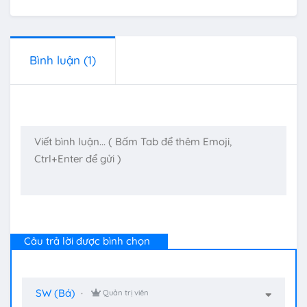
Bình luận
(1)
Câu trả lời được bình chọn
SW (Bá)
Quản trị viên